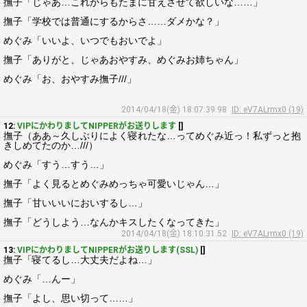
撫子「じゃあ…これからもたまに甘えさせて欲しいな……」
撫子「学校では普通にするからさ……ダメかな？」
めぐみ「いいよ、いつでもおいでよ」
撫子「ありがと、じゃあおやすみ、めぐみお姉ちゃん」
めぐみ「お、おやすみ撫子///」
2014/04/18(金) 18:07:39.98
ID: eV7ALrmx0 (19)
12:
VIPにかわりましてNIPPERがお送りします
[]
撫子（ああ～久しぶりによく寝れたな…ってめぐみ近っ！私ずっと抱
きしめてたのか…///）
めぐみ「すう…すう…」
撫子「よく見るとめぐみめっちゃ可愛いじゃん…」
撫子「甘いいいにおいするし…」
撫子「どうしよう…なんかキスしたくなってきた」
2014/04/18(金) 18:10:31.52
ID: eV7ALrmx0 (19)
13:
VIPにかわりましてNIPPERがお送りします(SSL)
[]
撫子「寝てるし…大丈夫だよね…」
めぐみ「…んー」
撫子「よし、思い切って……」