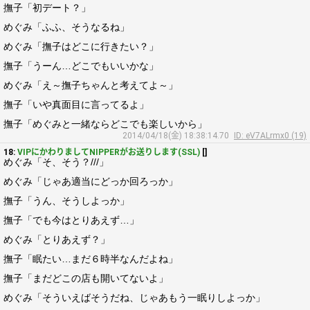
撫子「初デート？」
めぐみ「ふふ、そうなるね」
めぐみ「撫子はどこに行きたい？」
撫子「うーん…どこでもいいかな」
めぐみ「え～撫子ちゃんと考えてよ～」
撫子「いや真面目に言ってるよ」
撫子「めぐみと一緒ならどこでも楽しいから」
2014/04/18(金) 18:38:14.70
ID: eV7ALrmx0 (19)
18:
VIPにかわりましてNIPPERがお送りします(SSL)
[]
めぐみ「そ、そう？///」
めぐみ「じゃあ適当にどっか回ろっか」
撫子「うん、そうしよっか」
撫子「でも今はとりあえず…」
めぐみ「とりあえず？」
撫子「眠たい…まだ６時半なんだよね」
撫子「まだどこの店も開いてないよ」
めぐみ「そういえばそうだね、じゃあもう一眠りしよっか」