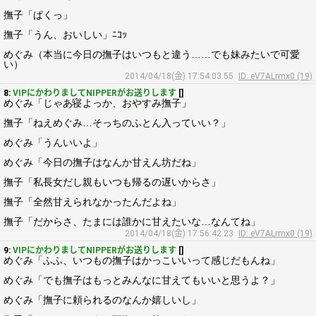
撫子「ぱくっ」
撫子「うん、おいしい」ﾆｺｯ
めぐみ（本当に今日の撫子はいつもと違う……でも妹みたいで可愛
い）
2014/04/18(金) 17:54:03.55
ID: eV7ALrmx0 (19)
8:
VIPにかわりましてNIPPERがお送りします
[]
めぐみ「じゃあ寝よっか、おやすみ撫子」
撫子「ねえめぐみ…そっちのふとん入っていい？」
めぐみ「うんいいよ」
めぐみ「今日の撫子はなんか甘えん坊だね」
撫子「私長女だし親もいつも帰るの遅いからさ」
撫子「全然甘えられなかったんだよね」
撫子「だからさ、たまには誰かに甘えたいな…なんてね」
2014/04/18(金) 17:56:42.23
ID: eV7ALrmx0 (19)
9:
VIPにかわりましてNIPPERがお送りします
[]
めぐみ「ふふ、いつもの撫子はかっこいいって感じだもんね」
めぐみ「でも撫子はもっとみんなに甘えてもいいと思うよ？」
めぐみ「撫子に頼られるのなんか嬉しいし」