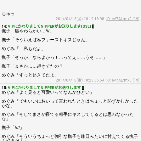
ちゅっ
2014/04/18(金) 18:19:18.98
ID: eV7ALrmx0 (19)
14:
VIPにかわりましてNIPPERがお送りします(SSL)
[]
撫子「唇やわらかい…///」
撫子「そういえば私ファーストキスじゃん」
めぐみ「…私もだよ」
撫子「そっか、ならよかっｔ…ってえ……うそ……」
撫子「まさか……起きてたの？」
めぐみ「ずっと起きてたよ」
2014/04/18(金) 18:23:36.54
ID: eV7ALrmx0 (19)
15:
VIPにかわりましてNIPPERがお送りします
[]
めぐみ「よく見ると可愛いってなんかひどい」
めぐみ「でもいいにおいって言われたときはちょっと恥ずかしかった
かな」
めぐみ「そしてまさか寝てる相手にキスしてくるとは思わなかった
な」
撫子「////」
めぐみ「そういうちょっと強引な撫子も昨日みたいに甘えてくる撫子
も好きだよ」