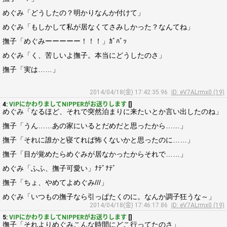
めぐみ「どうしたの？明かりなんか付けて」
めぐみ「もしかして私が居なくてさみしかった？なんてね」
撫子「めぐみーーーーー！！！」ｶﾞﾊﾞｯ
めぐみ「く、苦しいよ撫子。本当にどうしたのさ」
撫子「実は……」
2014/04/18(金) 17:42:35.96
ID: eV7ALrmx0 (19)
4:
VIPにかわりましてNIPPERがお送りします
[]
めぐみ「なるほど、それで突然泊まりに来たいとか言い出したのね」
撫子「うん……あの家にいるとだめだと思ったから……」
撫子「それに誰かと寝てれば怖くないかと思ったのに……」
撫子「目が覚めたらめぐみが居なかったからそれで……」
めぐみ「ふふ、撫子可愛い」ﾅﾃﾞﾅﾃﾞ
撫子「ちょ、やめてよめぐみ///」
めぐみ「いつもの撫子なら引っぱたくのに。なんか調子狂うな～」
2014/04/18(金) 17:46:17.86
ID: eV7ALrmx0 (19)
5:
VIPにかわりましてNIPPERがお送りします
[]
撫子「それよりめぐみこんな時間にどこ行ってたのさ」