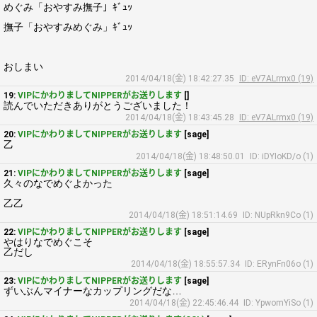
めぐみ「おやすみ撫子」ｷﾞｭｯ
撫子「おやすみめぐみ」ｷﾞｭｯ
おしまい
2014/04/18(金) 18:42:27.35
ID: eV7ALrmx0 (19)
19:
VIPにかわりましてNIPPERがお送りします
[]
読んでいただきありがとうございました！
2014/04/18(金) 18:43:45.28
ID: eV7ALrmx0 (19)
20:
VIPにかわりましてNIPPERがお送りします
[sage]
乙
2014/04/18(金) 18:48:50.01
ID: iDYIoKD/o (1)
21:
VIPにかわりましてNIPPERがお送りします
[sage]
久々のなでめぐよかった
乙乙
2014/04/18(金) 18:51:14.69
ID: NUpRkn9Co (1)
22:
VIPにかわりましてNIPPERがお送りします
[sage]
やはりなでめぐこそ
乙だし
2014/04/18(金) 18:55:57.34
ID: ERynFn06o (1)
23:
VIPにかわりましてNIPPERがお送りします
[sage]
ずいぶんマイナーなカップリングだな…
2014/04/18(金) 22:45:46.44
ID: YpwomYiSo (1)