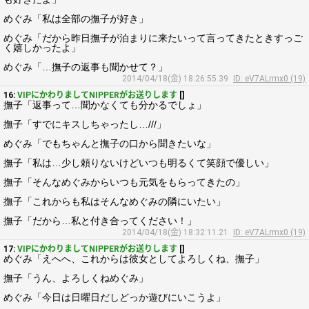
めぐみ「私は全部の撫子が好き」
めぐみ「だから昨日撫子が泊まりに来たいって言ってきたときすっご
く嬉しかったよ」
めぐみ「…撫子の返事も聞かせて？」
2014/04/18(金) 18:26:55.39
ID: eV7ALrmx0 (19)
16:
VIPにかわりましてNIPPERがお送りします
[]
撫子「返事って…聞かなくても分かるでしょ」
撫子「すでにキスしちゃったし…///」
めぐみ「でもちゃんと撫子の口から聞きたいな」
撫子「私は…少し頼りないけどいつも明るくて笑顔で優しい」
撫子「そんなめぐみからいつも元気をもらってきたの」
撫子「これからも私はそんなめぐみの隣にいたい」
撫子「だから…私と付き合ってください！」
2014/04/18(金) 18:32:11.21
ID: eV7ALrmx0 (19)
17:
VIPにかわりましてNIPPERがお送りします
[]
めぐみ「えへへ、これからは彼女としてよろしくね、撫子」
撫子「うん、よろしくねめぐみ」
めぐみ「今日は日曜日だしどっか遊びにいこうよ」