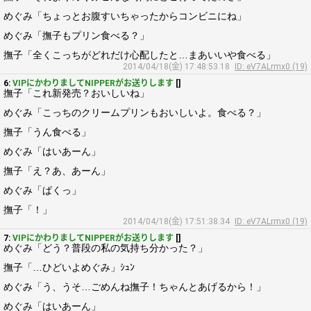
めぐみ「ちょっとお腹すいちゃったからコンビニにね」
めぐみ「撫子もプリン食べる？」
撫子「全くこっちがどれだけ心配したと…まあいいや食べる」
2014/04/18(金) 17:48:53.18
ID: eV7ALrmx0 (19)
6:
VIPにかわりましてNIPPERがお送りします
[]
撫子「これ新発売？おいしいね」
めぐみ「こっちのクリームプリンもおいしいよ。食べる？」
撫子「うん食べる」
めぐみ「はいあーん」
撫子「え？あ、あーん」
めぐみ「ぱくっ」
撫子「！」
2014/04/18(金) 17:51:38.34
ID: eV7ALrmx0 (19)
7:
VIPにかわりましてNIPPERがお送りします
[]
めぐみ「どう？普段の私の気持ち分かった？」
撫子「…ひどいよめぐみ」ｼｭﾝ
めぐみ「う、うそ…ごめんね撫子！ちゃんとあげるから！」
めぐみ「はいあーん」