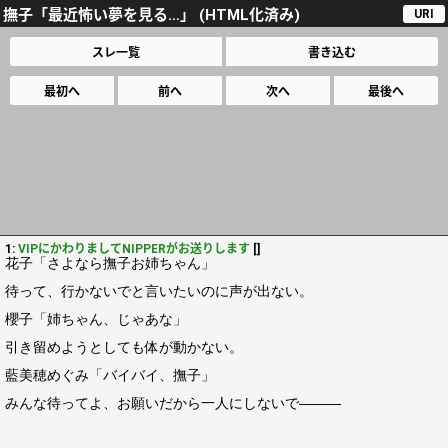
撫子「最近怖い夢を見る…」 (HTML化済み)
URI
スレ一覧
書き込む
最初へ
前へ
次へ
最後へ
1:
VIPにかわりましてNIPPERがお送りします
[]
花子「さよなら撫子お姉ちゃん」
待って、行かないでと言いたいのに声が出ない。
櫻子「姉ちゃん、じゃあな」
引き留めようとしても体が動かない。
藍美穂めぐみ「バイバイ、撫子」
みんな待ってよ、お願いだから一人にしないで―――