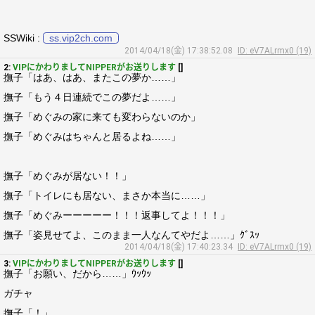
SSWiki :
ss.vip2ch.com
2014/04/18(金) 17:38:52.08
ID: eV7ALrmx0 (19)
2:
VIPにかわりましてNIPPERがお送りします
[]
撫子「はあ、はあ、またこの夢か……」
撫子「もう４日連続でこの夢だよ……」
撫子「めぐみの家に来ても変わらないのか」
撫子「めぐみはちゃんと居るよね……」
撫子「めぐみが居ない！！」
撫子「トイレにも居ない、まさか本当に……」
撫子「めぐみーーーーー！！！返事してよ！！！」
撫子「姿見せてよ、このまま一人なんてやだよ……」ｸﾞｽｯ
2014/04/18(金) 17:40:23.34
ID: eV7ALrmx0 (19)
3:
VIPにかわりましてNIPPERがお送りします
[]
撫子「お願い、だから……」ｳｯｳｯ
ガチャ
撫子「！」