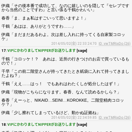
伊織「その後本番で成功して、なのに嬉しいのを隠して『セレブです
から当然のことですわ』と言い張る千鶴かわいい」
春香「ま、まぁ私はすごいって思いますよ！」
千鶴「あはは、ありがとうですわ……」
伊織「まだまだあるわよ。次は差し入れに持ってくる自家製コロッ
ケ」
2014/05/02(金) 22:33:24.70
ID: vwTMRixDo (26)
17:
VIPにかわりましてNIPPERがお送りします
[sage]
千鶴「コロッケ！？ あれは、近所の行きつけのお店で買っているも
ので！」
千早「この前二階堂さんが持ってきたとき紙袋に入れて持ってきまし
たよね？」
千鶴「ええ……はっ！ でもあれはわたくしが処分したはず！」
伊織「現物がこちらになります。春香、なんて読めるかしら？」
春香「えーっと、NIKAID…SEINI…KOROKKE。二階堂精肉コロッ
ケ？」
伊織「少し擦れてしまっているけど、動かぬ証拠ね」
2014/05/02(金) 22:34:59.85
ID: vwTMRixDo (26)
18:
VIPにかわりましてNIPPERがお送りします
[sage]