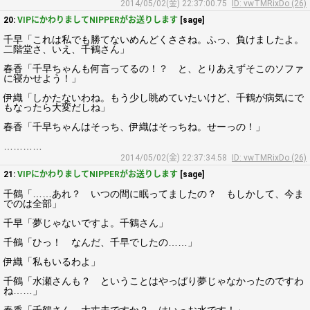
2014/05/02(金) 22:37:00.75
ID: vwTMRixDo (26)
20:
VIPにかわりましてNIPPERがお送りします
[sage]
千早「これは私でも勝てないめんどくささね。ふっ、負けましたよ。
二階堂さ、いえ、千鶴さん」
春香「千早ちゃんも何言ってるの！？ と、とりあえずそこのソファ
に寝かせよう！」
伊織「しかたないわね。もう少し眺めていたいけど、千鶴が病気にで
もなったら大変だしね」
春香「千早ちゃんはそっち、伊織はそっちね。せーっの！」
…………
2014/05/02(金) 22:37:34.58
ID: vwTMRixDo (26)
21:
VIPにかわりましてNIPPERがお送りします
[sage]
千鶴「……あれ？ いつの間に眠ってましたの？ もしかして、今ま
でのは全部」
千早「夢じゃないですよ。千鶴さん」
千鶴「ひっ！ なんだ、千早でしたの……」
伊織「私もいるわよ」
千鶴「水瀬さんも？ ということはやっぱり夢じゃなかったのですわ
ね……」