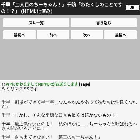
千早「二人目のちーちゃん！」千鶴「わたくしのことです
URI
の！？」 (HTML化済み)
スレ一覧
書き込む
最初へ
前へ
次へ
最後へ
1:
VIPにかわりましてNIPPERがお送りします
[sage]
※ミリマスSSです
千早「劇場ができて早一年、なんやかんやあって私たちは仲良くなれ
た」
千早「しかし、そんな平穏な日々も長くは続かないもの！」
千早「最近気付いたのよ！ 私のほかに……ちーちゃんと呼ばれるべ
き人間がいることに！」
千早「さぁ出てきなさい！ 第二のちーちゃん！」