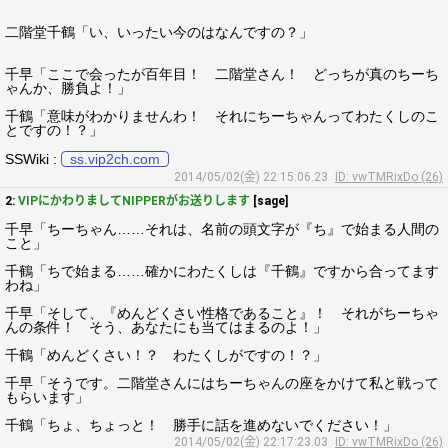
二階堂千鶴「い、いったい今のはなんですの？」
千早「ここで会ったが百年目！ 二階堂さん！ どっちが真のちーち
ゃんか、勝負よ！」
千鶴「意味がわかりませんわ！ それにちーちゃんってわたくしのこ
とですの！？」
SSWiki :
ss.vip2ch.com
2014/05/02(金) 22:15:06.23
ID: vwTMRixDo (26)
2:
VIPにかわりましてNIPPERがお送りします
[sage]
千早「ちーちゃん……それは、名前の頭文字が『ち』で始まる人間の
こと」
千鶴「ちで始まる……確かにわたくしは『千鶴』ですから合ってます
わね」
千早「そして、『めんどくさい性格であること』！ それがちーちゃ
んの条件！ そう、あなたにも当てはまるのよ！」
千鶴「めんどくさい！？ わたくしがですの！？」
千早「そうです。二階堂さんにはちーちゃんの座をかけて私と戦って
もらいます」
千鶴「ちょ、ちょっと！ 勝手に話を進めないでください！」
2014/05/02(金) 22:17:23.03
ID: vwTMRixDo (26)