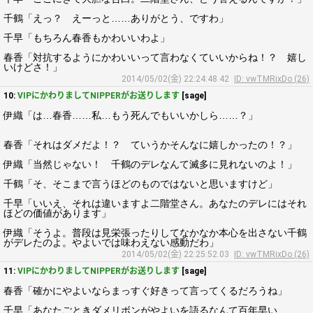
千鶴「えっ？ えーっと……ありがとう、ですわ」
千早「もちろん春香もかわいいわよ」
春香「対抗するようにかわいいって言わなくていいからね！？ 嬉し
いけどさ！」
2014/05/02(金) 22:24:48.42
ID: vwTMRixDo (26)
10:
VIPにかわりましてNIPPERがお送りします
[sage]
伊織「は…春香……私…もう死んでもいいかしら……？」
春香「それはダメだよ！？ ていうかそんなに嬉しかったの！？」
伊織「当然じゃない！ 千鶴のデレなんて滅多に見れないのよ！」
千鶴「そ、そこまで言うほどのものではないと思いますけど」
千早「いいえ、それは違いますよ二階堂さん。あなたのデレにはそれ
ほどの価値があります」
伊織「そうよ。普段は見栄張ったりしてなかなか本心を出さない千鶴
がデレたのよ。やよいでは味わえない感動だわ」
2014/05/02(金) 22:25:52.03
ID: vwTMRixDo (26)
11:
VIPにかわりましてNIPPERがお送りします
[sage]
春香「確かにやよいならまっすぐ好きって言ってくるだろうね」
千早「あなたごときダメリボンがやよいを語るなんて百年早い