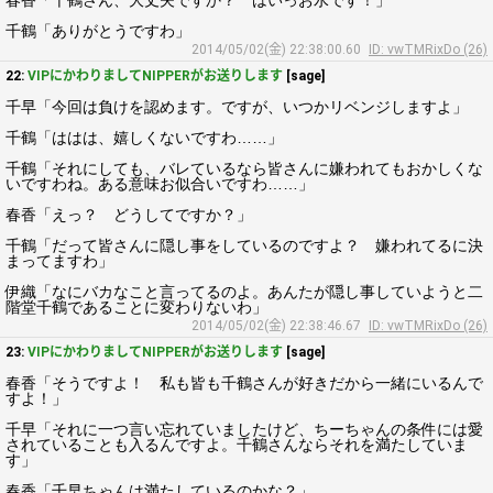
春香「千鶴さん、大丈夫ですか？ はいっお水です！」
千鶴「ありがとうですわ」
2014/05/02(金) 22:38:00.60
ID: vwTMRixDo (26)
22:
VIPにかわりましてNIPPERがお送りします
[sage]
千早「今回は負けを認めます。ですが、いつかリベンジしますよ」
千鶴「ははは、嬉しくないですわ……」
千鶴「それにしても、バレているなら皆さんに嫌われてもおかしくな
いですわね。ある意味お似合いですわ……」
春香「えっ？ どうしてですか？」
千鶴「だって皆さんに隠し事をしているのですよ？ 嫌われてるに決
まってますわ」
伊織「なにバカなこと言ってるのよ。あんたが隠し事していようと二
階堂千鶴であることに変わりないわ」
2014/05/02(金) 22:38:46.67
ID: vwTMRixDo (26)
23:
VIPにかわりましてNIPPERがお送りします
[sage]
春香「そうですよ！ 私も皆も千鶴さんが好きだから一緒にいるんで
すよ！」
千早「それに一つ言い忘れていましたけど、ちーちゃんの条件には愛
されていることも入るんですよ。千鶴さんならそれを満たしていま
す」
春香「千早ちゃんは満たしているのかな？」