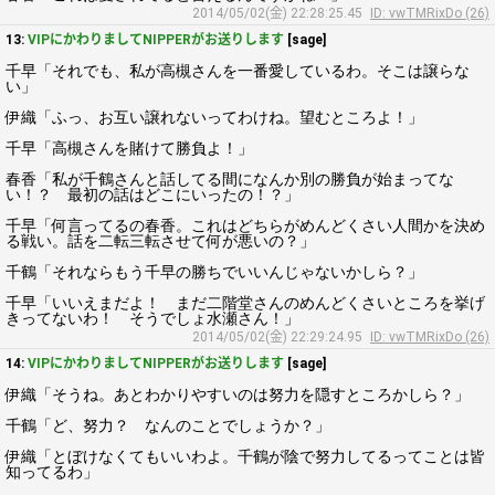
2014/05/02(金) 22:28:25.45
ID: vwTMRixDo (26)
13:
VIPにかわりましてNIPPERがお送りします
[sage]
千早「それでも、私が高槻さんを一番愛しているわ。そこは譲らな
い」
伊織「ふっ、お互い譲れないってわけね。望むところよ！」
千早「高槻さんを賭けて勝負よ！」
春香「私が千鶴さんと話してる間になんか別の勝負が始まってな
い！？ 最初の話はどこにいったの！？」
千早「何言ってるの春香。これはどちらがめんどくさい人間かを決め
る戦い。話を二転三転させて何が悪いの？」
千鶴「それならもう千早の勝ちでいいんじゃないかしら？」
千早「いいえまだよ！ まだ二階堂さんのめんどくさいところを挙げ
きってないわ！ そうでしょ水瀬さん！」
2014/05/02(金) 22:29:24.95
ID: vwTMRixDo (26)
14:
VIPにかわりましてNIPPERがお送りします
[sage]
伊織「そうね。あとわかりやすいのは努力を隠すところかしら？」
千鶴「ど、努力？ なんのことでしょうか？」
伊織「とぼけなくてもいいわよ。千鶴が陰で努力してるってことは皆
知ってるわ」