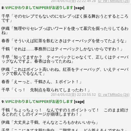
2014/05/02(金) 22:22:49.28
ID: vwTMRixDo (26)
8:
VIPにかわりましてNIPPERがお送りします
[sage]
千早「そのセレブでもないのにセレブっぽく振る舞おうとするところ
です」
伊織「無理やりセレブっぽいワードを使って墓穴を掘ったりしてるわ
ね」
春香「そういえば紅茶を飲むときはティーバッグを使ってたような」
千鶴「それは……事務所にはティーパックしかないからですわ！」
千早「知ってますか？ ティーパックじゃなくて、正しくはティーバ
ッグなんですよ。春香は合ってたわね」
伊織「これはポイント高いわね。紅茶をティーバッグ、いえティーパ
ックで飲んでるなんて」
春香「えーっと、千鶴さん、１ポイント！」
千早「くっ！ 先制点を取られてしまったわ！」
2014/05/02(金) 22:23:55.52
ID: vwTMRixDo (26)
9:
VIPにかわりましてNIPPERがお送りします
[sage]
千鶴「ちょっちょっ！ なんですの１ポイントって！ このまま続け
るとわたくしのイメージが崩壊しますわ！」
伊織「大丈夫よ千鶴。そんなところもかわいいから」
千早「ここにきて大胆な告白。二階堂さん、どう答えるんですか？」