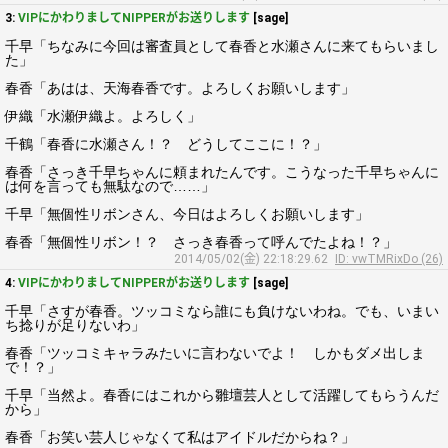
3:
VIPにかわりましてNIPPERがお送りします
[sage]
千早「ちなみに今回は審査員として春香と水瀬さんに来てもらいまし
た」
春香「あはは、天海春香です。よろしくお願いします」
伊織「水瀬伊織よ。よろしく」
千鶴「春香に水瀬さん！？ どうしてここに！？」
春香「さっき千早ちゃんに頼まれたんです。こうなった千早ちゃんに
は何を言っても無駄なので……」
千早「無個性リボンさん、今日はよろしくお願いします」
春香「無個性リボン！？ さっき春香って呼んでたよね！？」
2014/05/02(金) 22:18:29.62
ID: vwTMRixDo (26)
4:
VIPにかわりましてNIPPERがお送りします
[sage]
千早「さすが春香。ツッコミなら誰にも負けないわね。でも、いまい
ち捻りが足りないわ」
春香「ツッコミキャラみたいに言わないでよ！ しかもダメ出しま
で！？」
千早「当然よ。春香にはこれから雛壇芸人として活躍してもらうんだ
から」
春香「お笑い芸人じゃなくて私はアイドルだからね？」