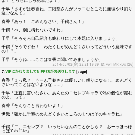
よ！ どっちにしろ犯罪だよ！」
千早「さすがは春香ね。二階堂さんがツッコむところに無理やり割り
込むなんて」
春香「あっ！ ごめんなさい、千鶴さん！」
千鶴「べ、別に構わないですわ」
千早「そろそろ自己紹介も終わりにして本題に入りましょう」
千鶴「そうですわ！ わたくしがめんどくさいってどういう意味です
の！？」
千早「そうね……ここは春香に聞いてみましょうか」
2014/05/02(金) 22:21:19.39
ID: vwTMRixDo (26)
7:
VIPにかわりましてNIPPERがお送りします
[sage]
春香「えっ私？ うーん千鶴さんは優しいし頼りになるし、めんどく
さいってことはないような……」
千早「正直に言いなさい。あんたのニセレブキャラで私の個性が霞む
のよ、って」
春香「そんなこと言わないよ！」
伊織「確かに千鶴のめんどくさいところの１つはそのキャラね」
千鶴「二、ニセレブ？ いったいなんのことかしら？ おーっほっほ
っほｺﾞﾎｯｺﾞﾎｯ」