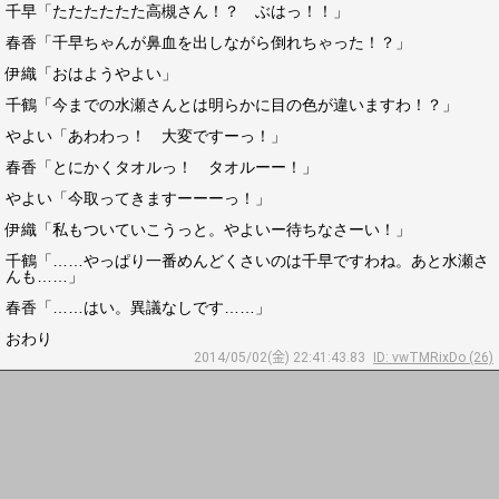
千早「たたたたたた高槻さん！？ ぶはっ！！」
春香「千早ちゃんが鼻血を出しながら倒れちゃった！？」
伊織「おはようやよい」
千鶴「今までの水瀬さんとは明らかに目の色が違いますわ！？」
やよい「あわわっ！ 大変ですーっ！」
春香「とにかくタオルっ！ タオルーー！」
やよい「今取ってきますーーーっ！」
伊織「私もついていこうっと。やよいー待ちなさーい！」
千鶴「……やっぱり一番めんどくさいのは千早ですわね。あと水瀬さ
んも……」
春香「……はい。異議なしです……」
おわり
2014/05/02(金) 22:41:43.83
ID: vwTMRixDo (26)