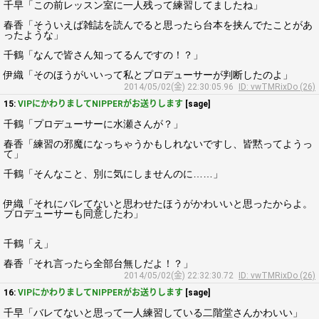
千早「この前レッスン室に一人残って練習してましたね」
春香「そういえば雑誌を読んでると思ったら台本を挟んでたことがあ
ったような」
千鶴「なんで皆さん知ってるんですの！？」
伊織「そのほうがいいって私とプロデューサーが判断したのよ」
2014/05/02(金) 22:30:05.96
ID: vwTMRixDo (26)
15:
VIPにかわりましてNIPPERがお送りします
[sage]
千鶴「プロデューサーに水瀬さんが？」
春香「練習の邪魔になっちゃうかもしれないですし、皆黙ってようっ
て」
千鶴「そんなこと、別に気にしませんのに……」
伊織「それにバレてないと思わせたほうがかわいいと思ったからよ。
プロデューサーも同意したわ」
千鶴「え」
春香「それ言ったら全部台無しだよ！？」
2014/05/02(金) 22:32:30.72
ID: vwTMRixDo (26)
16:
VIPにかわりましてNIPPERがお送りします
[sage]
千早「バレてないと思って一人練習している二階堂さんかわいい」