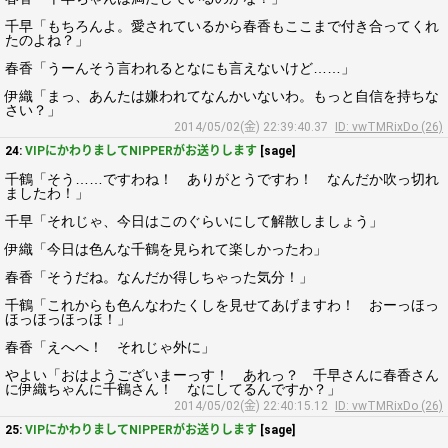
千早「もちろんよ。愛されているから春香もここまで付き合ってくれ
たのよね？」
春香「うーんそう言われるとなにも言えないけど……」
伊織「まっ、あんたは嫌われてなんかいないわ。もっと自信を持ちな
さい？」
2014/05/02(金) 22:39:40.37
ID: vwTMRixDo (26)
24:
VIPにかわりましてNIPPERがお送りします
[sage]
千鶴「そう……ですわね！ ありがとうですわ！ なんだか吹っ切れ
ましたわ！」
千早「それじゃ、今日はこのぐらいにして解散しましょう」
伊織「今日は色んな千鶴を見られて楽しかったわ」
春香「そうだね。なんだか得しちゃった気分！」
千鶴「これからも色んなわたくしを見せてあげますわ！ おーっほっ
ほっほっほっほ！」
春香「えへへ！ それじゃ外に」
やよい「おはようございまーっす！ あれっ？ 千早さんに春香さん
に伊織ちゃんに千鶴さん！ なにしてるんですか？」
2014/05/02(金) 22:40:15.12
ID: vwTMRixDo (26)
25:
VIPにかわりましてNIPPERがお送りします
[sage]