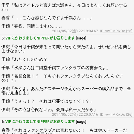
千早「私はアイドルと言えば水瀬さん、今日はよろしくお願いする
わ」
春香「……こんな感じなんですよ千鶴さん……」
千鶴「春香、同情しますわ……」
2014/05/02(金) 22:19:04.67
ID: vwTMRixDo (26)
5:
VIPにかわりましてNIPPERがお送りします
[sage]
伊織「今日は千鶴が来るって聞いたから来たのよ。せいぜい私を楽し
ませなさい」
千鶴「わたくしのため？」
千早「水瀬さんは二階堂千鶴ファンクラブの名誉会長よ」
千鶴「名誉会長！？ そもそもファンクラブなんてあったんです
の！？」
伊織「そうよ。あんたのステージ予定からスーパーの購入品まで、全
部お見通しよ」
千鶴「うぇっ！？ それは犯罪ではなくて！？」
伊織「その点は心配ないわ。会員は私一人だから」
2014/05/02(金) 22:20:07.16
ID: vwTMRixDo (26)
6:
VIPにかわりましてNIPPERがお送りします
[sage]
春香「それはファンクラブとは言わないよ！ もはやストーカーだ