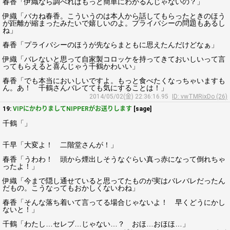
春香「伊織なら調べればもっと簡単にわかるんじゃないの？」
伊織「バカね春香。こういうのは本人から話してもらったときのほう
が距離が縮まったみたいで嬉しいのよ。プライバシーの問題もあるし
ね」
春香「プライバシーのほうが先ならまともに思えたんだけどなぁ」
伊織「バレないと思って自家製コロッケを持ってきておいしいって言
ってもらえると喜んじゃう千鶴かわいい」
春香「でも本当においしいですよ。もっと食べたくなっちゃいますも
ん。あ！ 千鶴さんバレてても気にすることは！」
2014/05/02(金) 22:36:16.95
ID: vwTMRixDo (26)
19:
VIPにかわりましてNIPPERがお送りします
[sage]
千鶴「」
千早「大変よ！ 二階堂さんが！」
春香「うわわ！ 頭から煙出しそうなぐらい真っ赤になって倒れちゃ
ったよ！」
伊織「今まで隠し通せていると思ってたものが実はバレバレだったん
だもの。こうなってもおかしくないわね」
春香「そんな落ち着いて言ってる場合じゃないよ！ 早くどうにかし
ないと！」
千鶴「わたし…セレブ…じゃない…？ おほ…おほほ…」