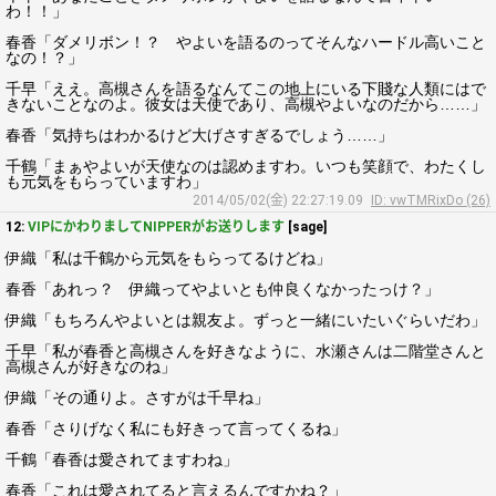
わ！！」
春香「ダメリボン！？ やよいを語るのってそんなハードル高いこと
なの！？」
千早「ええ。高槻さんを語るなんてこの地上にいる下賤な人類にはで
きないことなのよ。彼女は天使であり、高槻やよいなのだから……」
春香「気持ちはわかるけど大げさすぎるでしょう……」
千鶴「まぁやよいが天使なのは認めますわ。いつも笑顔で、わたくし
も元気をもらっていますわ」
2014/05/02(金) 22:27:19.09
ID: vwTMRixDo (26)
12:
VIPにかわりましてNIPPERがお送りします
[sage]
伊織「私は千鶴から元気をもらってるけどね」
春香「あれっ？ 伊織ってやよいとも仲良くなかったっけ？」
伊織「もちろんやよいとは親友よ。ずっと一緒にいたいぐらいだわ」
千早「私が春香と高槻さんを好きなように、水瀬さんは二階堂さんと
高槻さんが好きなのね」
伊織「その通りよ。さすがは千早ね」
春香「さりげなく私にも好きって言ってくるね」
千鶴「春香は愛されてますわね」
春香「これは愛されてると言えるんですかね？」