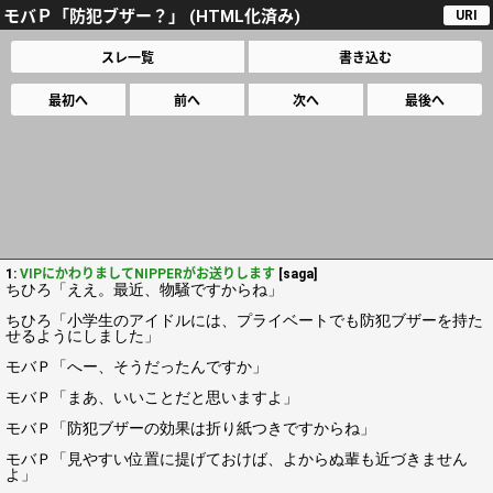
モバＰ「防犯ブザー？」 (HTML化済み)
URI
スレ一覧
書き込む
最初へ
前へ
次へ
最後へ
1:
VIPにかわりましてNIPPERがお送りします
[saga]
ちひろ「ええ。最近、物騒ですからね」
ちひろ「小学生のアイドルには、プライベートでも防犯ブザーを持た
せるようにしました」
モバＰ「へー、そうだったんですか」
モバＰ「まあ、いいことだと思いますよ」
モバＰ「防犯ブザーの効果は折り紙つきですからね」
モバＰ「見やすい位置に提げておけば、よからぬ輩も近づきません
よ」