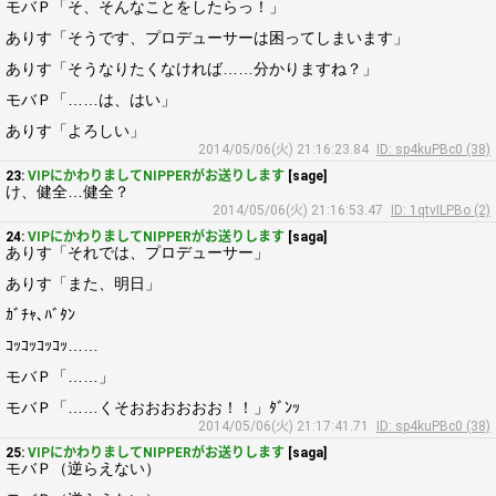
モバＰ「そ、そんなことをしたらっ！」
ありす「そうです、プロデューサーは困ってしまいます」
ありす「そうなりたくなければ……分かりますね？」
モバＰ「……は、はい」
ありす「よろしい」
2014/05/06(火) 21:16:23.84
ID: sp4kuPBc0 (38)
23:
VIPにかわりましてNIPPERがお送りします
[sage]
け、健全…健全？
2014/05/06(火) 21:16:53.47
ID: 1qtvILPBo (2)
24:
VIPにかわりましてNIPPERがお送りします
[saga]
ありす「それでは、プロデューサー」
ありす「また、明日」
ｶﾞﾁｬ､ﾊﾞﾀﾝ
ｺｯｺｯｺｯｺｯ……
モバＰ「……」
モバＰ「……くそおおおおおお！！」ﾀﾞﾝｯ
2014/05/06(火) 21:17:41.71
ID: sp4kuPBc0 (38)
25:
VIPにかわりましてNIPPERがお送りします
[saga]
モバＰ（逆らえない）