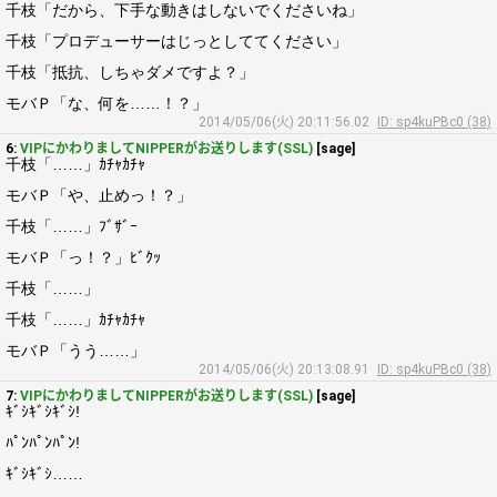
千枝「だから、下手な動きはしないでくださいね」
千枝「プロデューサーはじっとしててください」
千枝「抵抗、しちゃダメですよ？」
モバＰ「な、何を……！？」
2014/05/06(火) 20:11:56.02
ID: sp4kuPBc0 (38)
6:
VIPにかわりましてNIPPERがお送りします(SSL)
[sage]
千枝「……」ｶﾁｬｶﾁｬ
モバＰ「や、止めっ！？」
千枝「……」ﾌﾞｻﾞｰ
モバＰ「っ！？」ﾋﾞｸｯ
千枝「……」
千枝「……」ｶﾁｬｶﾁｬ
モバＰ「うう……」
2014/05/06(火) 20:13:08.91
ID: sp4kuPBc0 (38)
7:
VIPにかわりましてNIPPERがお送りします(SSL)
[sage]
ｷﾞｼｷﾞｼｷﾞｼ!
ﾊﾟﾝﾊﾟﾝﾊﾟﾝ!
ｷﾞｼｷﾞｼ……