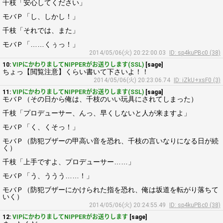
千枝「安心してください」
モバＰ「し、しかし！」
千枝「それでは、また」
モバＰ「……くぅっ！」
2014/05/06(火) 20:22:00.03
ID: sp4kuPBc0 (38)
10:
VIPにかわりましてNIPPERがお送りします(SSL)
[sage]
ちょっ【閲覧注意】くらい書いて下さいよ！！
2014/05/06(火) 20:23:06.74
ID: iZkU+xsF0 (3)
11:
VIPにかわりましてNIPPERがお送りします(SSL)
[saga]
モバＰ（その日から俺は、千枝のいい玩具にされてしまった）
千枝「プロデューサー、んっ、早くしないと人が来ますよ」
モバＰ「く、くそっ！」
モバＰ（防犯ブザーの甲高い音を恐れ、千枝の言いなりになる日が続
く）
千枝「上手ですよ、プロデューサー……」
モバＰ「う、ううう……！」
モバＰ（防犯ブザーにかけられた指を恐れ、俺は坂道を転がり落ちて
いく）
2014/05/06(火) 20:24:55.49
ID: sp4kuPBc0 (38)
12:
VIPにかわりましてNIPPERがお送りします
[sage]