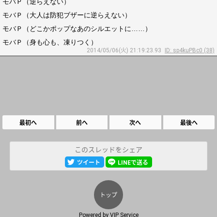
モバＰ（逆らえない）
モバＰ（大人は防犯ブザーに逆らえない）
モバＰ（どこかポップなあのシルエットに……）
モバＰ（身も心も、凍りつく）
2014/05/06(火) 21:19:23.93
ID: sp4kuPBc0 (38)
最初へ
前へ
次へ
最後へ
このスレッドをシェア
ツイート
LINEで送る
トップ
Powered by
VIP Service