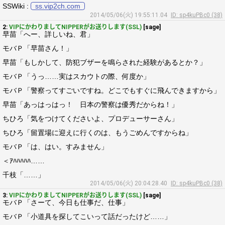
SSWiki :
ss.vip2ch.com
2014/05/06(火) 19:55:11.04
ID: sp4kuPBc0 (38)
2:
VIPにかわりましてNIPPERがお送りします(SSL)
[sage]
早苗「へー、詳しいね、君」
モバＰ「早苗さん！」
早苗「もしかして、防犯ブザーを鳴らされた経験があるとか？」
モバＰ「うっ……実はスカウトの際、何度か」
モバＰ「警察ってすごいですね。どこでもすぐに飛んできますから」
早苗「あっはっはっ！ 日本の警察は優秀だからね！」
ちひろ「気をつけてくださいよ、プロデューサーさん」
ちひろ「留置場に迎えに行くのは、もうごめんですからね」
モバＰ「は、はい。すみません」
＜ｱﾊﾊﾊﾊﾊ……
千枝「……」
2014/05/06(火) 20:04:28.40
ID: sp4kuPBc0 (38)
3:
VIPにかわりましてNIPPERがお送りします(SSL)
[sage]
モバＰ「さーて、今日も仕事だ、仕事」
モバＰ「小道具を探してこいって話だったけど……」