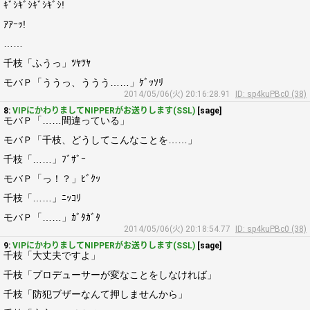
ｷﾞｼｷﾞｼｷﾞｼｷﾞｼ!
ｱｱｰｯ!
……
千枝「ふうっ」ﾂﾔﾂﾔ
モバＰ「ううっ、ううう……」ｹﾞｯｿﾘ
2014/05/06(火) 20:16:28.91
ID: sp4kuPBc0 (38)
8:
VIPにかわりましてNIPPERがお送りします(SSL)
[sage]
モバＰ「……間違っている」
モバＰ「千枝、どうしてこんなことを……」
千枝「……」ﾌﾞｻﾞｰ
モバＰ「っ！？」ﾋﾞｸｯ
千枝「……」ﾆｯｺﾘ
モバＰ「……」ｶﾞﾀｶﾞﾀ
2014/05/06(火) 20:18:54.77
ID: sp4kuPBc0 (38)
9:
VIPにかわりましてNIPPERがお送りします(SSL)
[sage]
千枝「大丈夫ですよ」
千枝「プロデューサーが変なことをしなければ」
千枝「防犯ブザーなんて押しませんから」