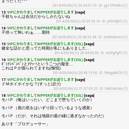
まったくだ･･･
2014/05/06(火) 20:24:57.33
ID: yg+CPnhBo (1)
13:
VIPにかわりましてNIPPERがお送りします
[sage]
千枝ちゃんは合法だからしかたないね
2014/05/06(火) 20:39:25.16
ID: jiIXVAjDO (1)
14:
VIPにかわりましてNIPPERがお送りします
[sage]
子供って怖いわぁ……期待
2014/05/06(火) 20:40:53.45
ID: zmNnlAnVo (1)
15:
VIPにかわりましてNIPPERがお送りします(SSL)
[sage]
健全な話かと思ってた時期が私にもありました…
2014/05/06(火) 20:44:05.00
ID: sh8lgPgF0 (1)
16:
VIPにかわりましてNIPPERがお送りします(SSL)
[sage]
ｷﾞｼｱﾝﾊﾟﾝﾊﾟﾝとｱｱｯｰ!という二つの擬音…
これはＰが掘られてますね(愉悦)
2014/05/06(火) 20:45:19.05
ID: YNqgebhC0 (1)
17:
VIPにかわりましてNIPPERがお送りします
[sage]
ドＭホイホイかな？(すっとぼけ)
2014/05/06(火) 21:07:03.33
ID: VdkOA0i4o (1)
18:
VIPにかわりましてNIPPERがお送りします(SSL)
[saga]
モバＰ（俺はいったい、どこまで堕ちていくのか）
モバＰ（底の底をはいずり回っているような感覚）
モバＰ（だが、それは地獄の釜の縁に過ぎなかったのだ）
ありす「プロデューサー」