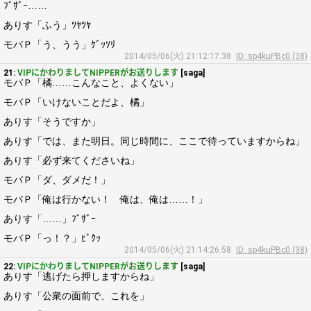
ﾌﾞｻﾞｰ……
ありす「ふう」ﾂﾔﾂﾔ
モバＰ「う、うう」ｹﾞｯｿﾘ
2014/05/06(火) 21:12:17.38
ID: sp4kuPBc0 (38)
21:
VIPにかわりましてNIPPERがお送りします
[saga]
モバＰ「橘……こんなこと、よくない」
モバＰ「いけないことだよ、橘」
ありす「そうですか」
ありす「では、また明日。同じ時間に、ここで待っていますからね」
ありす「必ず来てくださいね」
モバＰ「ダ、ダメだ！」
モバＰ「俺は行かない！ 俺は、俺は……！」
ありす「……」ﾌﾞｻﾞｰ
モバＰ「っ！？」ﾋﾞｸｯ
2014/05/06(火) 21:14:26.58
ID: sp4kuPBc0 (38)
22:
VIPにかわりましてNIPPERがお送りします
[saga]
ありす「逃げたら押しますからね」
ありす「公衆の面前で、これを」