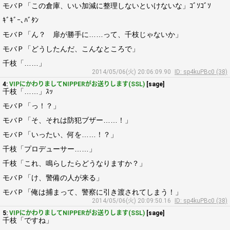
モバＰ「この倉庫、いい加減に整理しないといけないな」ｺﾞｿｺﾞｿ
ｷﾞｷﾞｰ､ﾊﾞﾀﾝ
モバＰ「ん？ 扉が勝手に……って、千枝じゃないか」
モバＰ「どうしたんだ、こんなところで」
千枝「……」
2014/05/06(火) 20:06:09.90
ID: sp4kuPBc0 (38)
4:
VIPにかわりましてNIPPERがお送りします(SSL)
[sage]
千枝「……」ｽｯ
モバＰ「っ！？」
モバＰ「そ、それは防犯ブザー……！」
モバＰ「いったい、何を……！？」
千枝「プロデューサー……」
千枝「これ、鳴らしたらどうなりますか？」
モバＰ「け、警備の人が来る」
モバＰ「俺は捕まって、警察に引き渡されてしまう！」
2014/05/06(火) 20:09:50.16
ID: sp4kuPBc0 (38)
5:
VIPにかわりましてNIPPERがお送りします(SSL)
[sage]
千枝「ですね」