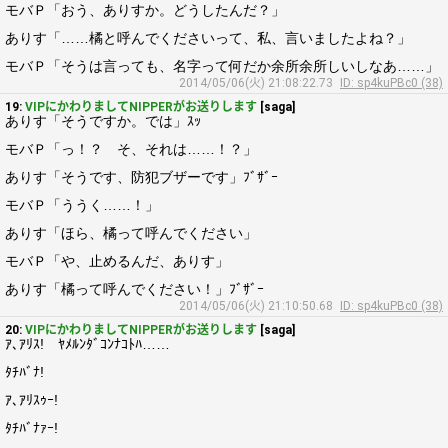
モバＰ「おう、ありすか。どうしたんだ？」
ありす「……橘と呼んでくださいって、私、言いましたよね？」
モバＰ「そうは言っても、名字って何だか余所余所しいしなあ……」
2014/05/06(火) 21:08:22.73
ID: sp4kuPBc0 (38)
19:
VIPにかわりましてNIPPERがお送りします
[saga]
ありす「そうですか。では」ｽｯ
モバＰ「っ！？ そ、それは……！？」
ありす「そうです、防犯ブザーです」ﾌﾞｻﾞｰ
モバＰ「ううく……！」
ありす「ほら、橘って呼んでください」
モバＰ「や、止めるんだ、ありす」
ありす「橘って呼んでください！」ﾌﾞｻﾞｰ
2014/05/06(火) 21:10:50.68
ID: sp4kuPBc0 (38)
20:
VIPにかわりましてNIPPERがお送りします
[saga]
ｱ､ｱﾘｽ! ﾔﾒﾙﾝﾀﾞｺﾝﾅｺﾄﾊ……
ﾀﾁﾊﾞﾅ!
ｱ､ｱﾘｽｩｰ!
ﾀﾁﾊﾞﾅｧｰ!