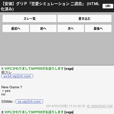
【安価】グリＰ「恋愛シミュレーション 二週目」 (HTML
URI
化済み)
スレ一覧
書き込む
最初へ
前へ
次へ
最後へ
1:
VIPにかわりましてNIPPERがお送りします
[saga]
前スレ
ex14.vip2ch.com
New Game？
＞yes
no
SSWiki :
ss.vip2ch.com
2014/05/09(金) 15:52:42.09
ID: XKiILX5AO (34)
2:
VIPにかわりましてNIPPERがお送りします
[saga]