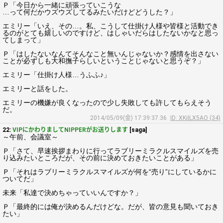
Ｐ「今日から一緒に頑張っていこうな
…って何だかウズウズしてるみたいだけどどうした？」
エミリー「いえ、その…。私、こうして仕掛け人様や皆様と活動でき
るのがとても嬉しいのですけど、はしゃいだらはしたないかなと思っ
てしまって」
Ｐ「はしたないなんてそんなこと無いんじゃないか？感情を出さない
ことが必ずしも大和撫子らしいということじゃないと思うぞ？」
エミリー「仕掛け人様…うふふ♪」
エミリーと話をした。
エミリーの機嫌が良くなったので少し失敗しても許してもらえそう
だ。
2014/05/09(金) 17:39:37.36
ID: XKiILX5AO (34)
22:
VIPにかわりましてNIPPERがお送りします
[saga]
～午前、会議室～
Ｐ「さて、早速挨拶まわりに行ってラブリーミラクルスマイルズを売
り込みたいところだが、その前に決めておきたいことがある」
Ｐ「それはラブリーミラクルスマイルズが何を“売り”にしているかに
ついてだ」
未来「私達で決めちゃっていいんですか？」
Ｐ「最終的には俺が決めるんだけどな。だが、皆の意見も聞いておき
たい」