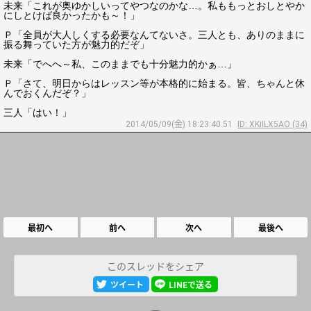
未来「これが奥ゆかしいってやつなのかな…。私ももっとおしとやか
にしとけば良かったかも～！」
Ｐ「全員が大人しくする必要なんてないさ。三人とも、ありのままに
振る舞っていた方が魅力的だぞ」
未来「でへへ～私、このままでも十分魅力的かぁ…」
Ｐ「さて、明日からはレッスン等が本格的に始まる。皆、ちゃんと休
んでおくんだぞ？」
三人「はい！」
2014/05/09(金) 18:23:40.51
ID: XKiILX5AO (34)
最初へ
前へ
次へ
最後へ
このスレッドをシェア
ツイート
LINEで送る