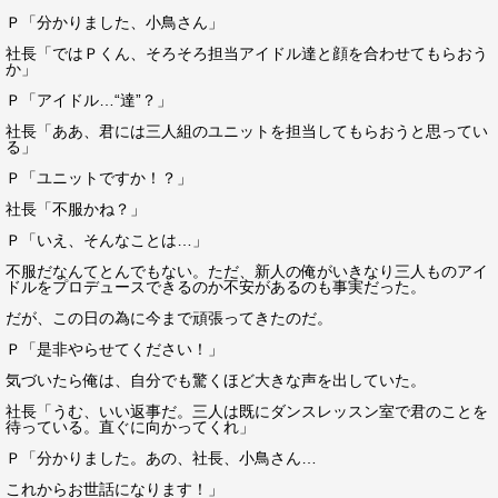
Ｐ「分かりました、小鳥さん」
社長「ではＰくん、そろそろ担当アイドル達と顔を合わせてもらおう
か」
Ｐ「アイドル…“達”？」
社長「ああ、君には三人組のユニットを担当してもらおうと思ってい
る」
Ｐ「ユニットですか！？」
社長「不服かね？」
Ｐ「いえ、そんなことは…」
不服だなんてとんでもない。ただ、新人の俺がいきなり三人ものアイ
ドルをプロデュースできるのか不安があるのも事実だった。
だが、この日の為に今まで頑張ってきたのだ。
Ｐ「是非やらせてください！」
気づいたら俺は、自分でも驚くほど大きな声を出していた。
社長「うむ、いい返事だ。三人は既にダンスレッスン室で君のことを
待っている。直ぐに向かってくれ」
Ｐ「分かりました。あの、社長、小鳥さん…
これからお世話になります！」