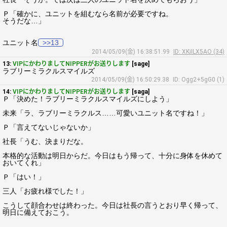
Ｐ「確かに、ユニットを組むなら名前が必要ですね。
そうだな…」
ユニット名
>>13
2014/05/09(金) 16:38:51.99
ID: XKiILX5AO (34)
13:
VIPにかわりましてNIPPERがお送りします
[sage]
ラブリーミラクルスマイルズ
2014/05/09(金) 16:50:29.38
ID: Ogg2+5gG0 (1)
14:
VIPにかわりましてNIPPERがお送りします
[saga]
Ｐ「決めた！ラブリーミラクルスマイルズにしよう」
未来「ラ、ラブリーミラクルス……可愛いユニット名ですね！」
Ｐ「言えてないじゃないか」
社長「うむ、決まりだな。
本格的な活動は明日からだ。今日はもう帰って、十分に身体を休めて
おいてくれ」
Ｐ「はい！」
三人「お疲れ様でした！」
こうして顔合わせは終わった。今日は社長の言うとおり早く帰って、
明日に備えておこう。