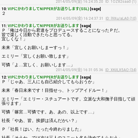
2014/05/09(金) 16:24:35.20
ID: 1OZ82saa0 (1)
10:
VIPにかわりましてNIPPERがお送りします(SSL)
[sage]
２
2014/05/09(金) 16:24:37.31
ID: l9Xu/aLA0 (10)
11:
VIPにかわりましてNIPPERがお送りします
[saga]
Ｐ「俺は今日から君達をプロデュースすることになったＰだ。
皆で楽しく活動できたらと思ってる。
宜しくな！」
未来「宜しくお願いしまーすっ！」
エミリー「宜しくお願い致します」
可憐「よ…宜しく、お願いします…」
2014/05/09(金) 16:31:05.36
ID: XKiILX5AO (34)
12:
VIPにかわりましてNIPPERがお送りします
[saga]
Ｐ「じゃあ、三人にも自己紹介してもらおうか」
未来「春日未来です！目指せっ、トップアイドルー！」
エミリー「エミリー・スチュアートです。立派な大和撫子目指して頑
張ります」
可憐「篠宮…可憐です。あ、あの、以上です…」
社長「やあ、皆。挨拶は済んだかい？」
Ｐ「社長！はい、たった今終わりました」
社長「そうか。では次は三人のユニット名を決めてもらおう」