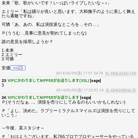
未来「歌、歌がいいです！いっぱいライブしたいな～♪」
エミリー「私は踊りが良いと思います。大和撫子のように美しく舞え
たら素敵ですね」
可憐「あ、あの、私は演技派なところを…その…」
Ｐ(ううむ…見事に意見が割れてしまったな)
誰の意見を採用しようか？
1.未来
2.エミリー
3.可憐
安価
>>23
2014/05/09(金) 17:51:34.78
ID: XKiILX5AO (34)
23:
VIPにかわりましてNIPPERがお送りします(SSL)
[sage]
3
2014/05/09(金) 17:52:02.24
ID: K0W2rMFe0 (5)
24:
VIPにかわりましてNIPPERがお送りします
[saga]
Ｐ(そうだなぁ…。演技を売りにしてみるのもいいかもしれない)
Ｐ「よし、決めた。ラブリーミラクルスマイルズは演技を売りにして
いこう」
～午後、某スタジオ～
Ｐ「おはようございます。私765プロでプロデューサーをやっている