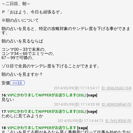
～二日目、朝～
Ｐ「おはよう、今日も頑張るぞ」
※朝の占いについて
朝の占いを見ると、特定の攻略対象のヤンデレ度を下げる事ができま
す。
朝の占いを見るならば
コンマ00～33で未来の、
コンマ34～66でエミリーの、
67～99で可憐の、
ゾロ目で全員のヤンデレ度を下げることができます。
朝の占いを見ますか？
安価
>>16
2014/05/09(金) 17:13:54.17
ID: XKiILX5AO (34)
16:
VIPにかわりましてNIPPERがお送りします(SSL)
[sage]
見ない
2014/05/09(金) 17:14:20.98
ID: K0W2rMFe0 (5)
17:
VIPにかわりましてNIPPERがお送りします(SSL)
[sage]
ためしに見てみようか
2014/05/09(金) 17:14:44.73
ID: fxVL9fXI0 (8)
18:
VIPにかわりましてNIPPERがお送りします
[saga]
Ｐ「占いを見てる暇があるなら早く事務所に行って仕事を始めた方が