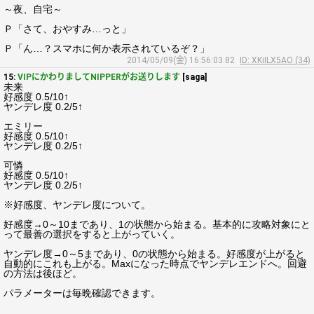
～夜、自宅～
Ｐ「さて、おやすみ…っと」
Ｐ「ん…？スマホに何か表示されているぞ？」
2014/05/09(金) 16:56:03.82
ID: XKiILX5AO (34)
15:
VIPにかわりましてNIPPERがお送りします
[saga]
未来
好感度 0.5/10↑
ヤンデレ度 0.2/5↑
エミリー
好感度 0.5/10↑
ヤンデレ度 0.2/5↑
可憐
好感度 0.5/10↑
ヤンデレ度 0.2/5↑
※好感度、ヤンデレ度について。
好感度→0～10まであり、1の状態から始まる。基本的に攻略対象にと
って最善の選択をすると上がっていく。
ヤンデレ度→0～5まであり、0の状態から始まる。好感度が上がると
自動的にこれも上がる。Maxになった時点でヤンデレエンドへ。回避
の方法は後ほど。
パラメーターは毎晩確認できます。