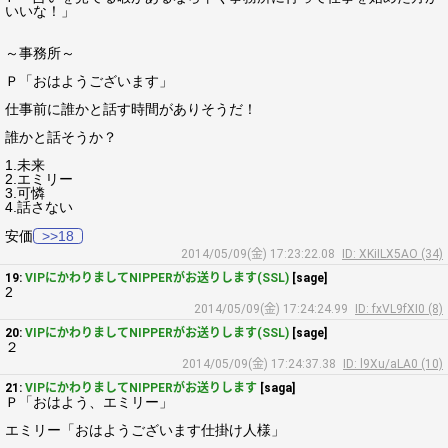
いいな！」
～事務所～
Ｐ「おはようございます」
仕事前に誰かと話す時間がありそうだ！
誰かと話そうか？
1.未来
2.エミリー
3.可憐
4.話さない
安価
>>18
2014/05/09(金) 17:23:22.08
ID: XKiILX5AO (34)
19:
VIPにかわりましてNIPPERがお送りします(SSL)
[sage]
2
2014/05/09(金) 17:24:24.99
ID: fxVL9fXI0 (8)
20:
VIPにかわりましてNIPPERがお送りします(SSL)
[sage]
２
2014/05/09(金) 17:24:37.38
ID: l9Xu/aLA0 (10)
21:
VIPにかわりましてNIPPERがお送りします
[saga]
Ｐ「おはよう、エミリー」
エミリー「おはようございます仕掛け人様」