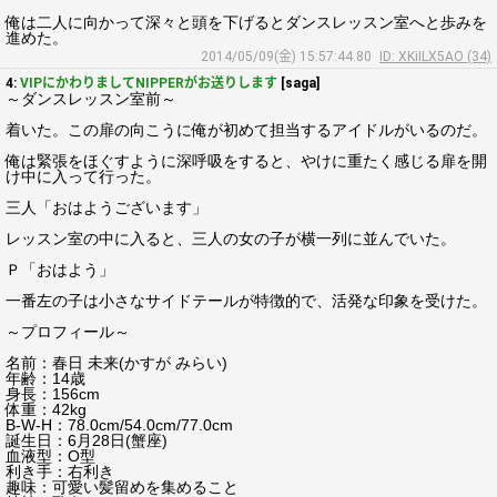
俺は二人に向かって深々と頭を下げるとダンスレッスン室へと歩みを
進めた。
2014/05/09(金) 15:57:44.80
ID: XKiILX5AO (34)
4:
VIPにかわりましてNIPPERがお送りします
[saga]
～ダンスレッスン室前～
着いた。この扉の向こうに俺が初めて担当するアイドルがいるのだ。
俺は緊張をほぐすように深呼吸をすると、やけに重たく感じる扉を開
け中に入って行った。
三人「おはようございます」
レッスン室の中に入ると、三人の女の子が横一列に並んでいた。
Ｐ「おはよう」
一番左の子は小さなサイドテールが特徴的で、活発な印象を受けた。
～プロフィール～
名前：春日 未来(かすが みらい)
年齢：14歳
身長：156cm
体重：42kg
B-W-H：78.0cm/54.0cm/77.0cm
誕生日：6月28日(蟹座)
血液型：O型
利き手：右利き
趣味：可愛い髪留めを集めること