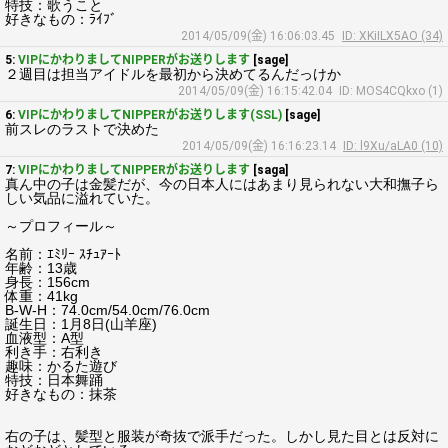
特技：歌うこと
好きなもの：ﾗｲﾌﾞ
2014/05/09(金) 16:06:03.45
ID: XKiILX5AO (34)
5:
VIPにかわりましてNIPPERがお送りします
[sage]
２週目は担当アイドルを最初から決めてるんだっけか
2014/05/09(金) 16:15:42.04
ID: MOS4CQkxo (1)
6:
VIPにかわりましてNIPPERがお送りします(SSL)
[sage]
前スレのラストで決めた
2014/05/09(金) 16:16:23.14
ID: l9Xu/aLA0 (10)
7:
VIPにかわりましてNIPPERがお送りします
[saga]
真ん中の子は金髪だが、今の日本人にはあまり見られない大和撫子ら
しい気品に溢れていた。
～プロフィール～
名前：ｴﾐﾘｰ ｽﾁｭｱｰﾄ
年齢：13歳
身長：156cm
体重：41kg
B-W-H：74.0cm/54.0cm/76.0cm
誕生日：1月8日(山羊座)
血液型：A型
利き手：右利き
趣味：かるた遊び
特技：日本舞踊
好きなもの：抹茶
右の子は、髪型と服装が奇抜で派手だった。しかし見た目とは反対に