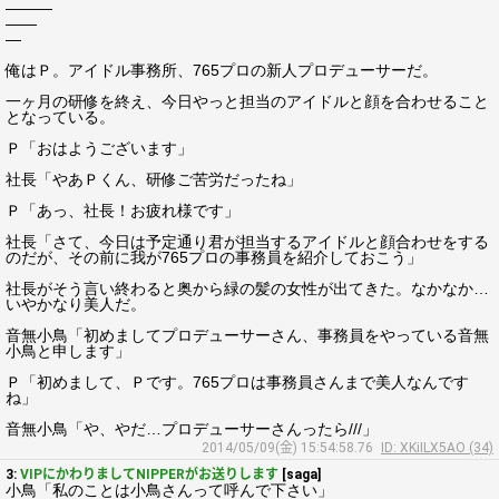
―――
――
―
俺はＰ。アイドル事務所、765プロの新人プロデューサーだ。
一ヶ月の研修を終え、今日やっと担当のアイドルと顔を合わせること
となっている。
Ｐ「おはようございます」
社長「やあＰくん、研修ご苦労だったね」
Ｐ「あっ、社長！お疲れ様です」
社長「さて、今日は予定通り君が担当するアイドルと顔合わせをする
のだが、その前に我が765プロの事務員を紹介しておこう」
社長がそう言い終わると奥から緑の髪の女性が出てきた。なかなか…
いやかなり美人だ。
音無小鳥「初めましてプロデューサーさん、事務員をやっている音無
小鳥と申します」
Ｐ「初めまして、Ｐです。765プロは事務員さんまで美人なんです
ね」
音無小鳥「や、やだ…プロデューサーさんったら///」
2014/05/09(金) 15:54:58.76
ID: XKiILX5AO (34)
3:
VIPにかわりましてNIPPERがお送りします
[saga]
小鳥「私のことは小鳥さんって呼んで下さい」