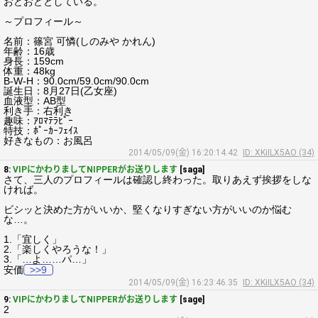
おどおどとしている。
～プロフィール～
名前：篠宮 可憐(しのみや かれん)
年齢：16歳
身長：159cm
体重：48kg
B-W-H：90.0cm/59.0cm/90.0cm
誕生日：8月27日(乙女座)
血液型：AB型
利き手：右利き
趣味：ｱﾛﾏﾃﾗﾋﾟｰ
特技：ﾎﾟｰｶｰﾌｪｲｽ
好きなもの：お風呂
2014/05/09(金) 16:20:14.42
ID: XKiILX5AO (34)
8:
VIPにかわりましてNIPPERがお送りします
[saga]
さて、三人のプロフィールは確認し終わった。取りあえず挨拶をしな
ければ。
ビシッと決めた方がいいか、堅くなりすぎない方がいいのか悩む
な…。
1.「宜しく」
2.「楽しくやろうな！」
3.「…よ……パ…」
安価
>>9
2014/05/09(金) 16:23:46.35
ID: XKiILX5AO (34)
9:
VIPにかわりましてNIPPERがお送りします
[sage]
2