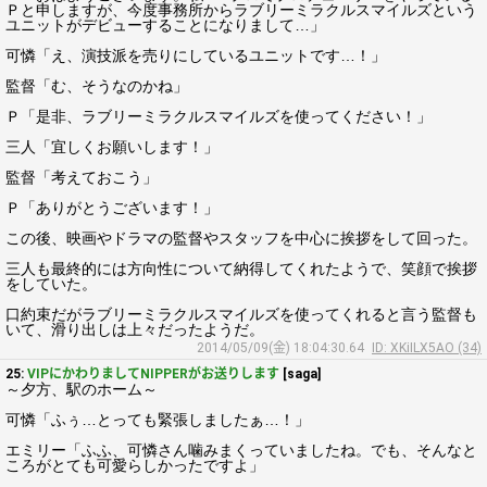
Ｐと申しますが、今度事務所からラブリーミラクルスマイルズという
ユニットがデビューすることになりまして…」
可憐「え、演技派を売りにしているユニットです…！」
監督「む、そうなのかね」
Ｐ「是非、ラブリーミラクルスマイルズを使ってください！」
三人「宜しくお願いします！」
監督「考えておこう」
Ｐ「ありがとうございます！」
この後、映画やドラマの監督やスタッフを中心に挨拶をして回った。
三人も最終的には方向性について納得してくれたようで、笑顔で挨拶
をしていた。
口約束だがラブリーミラクルスマイルズを使ってくれると言う監督も
いて、滑り出しは上々だったようだ。
2014/05/09(金) 18:04:30.64
ID: XKiILX5AO (34)
25:
VIPにかわりましてNIPPERがお送りします
[saga]
～夕方、駅のホーム～
可憐「ふぅ…とっても緊張しましたぁ…！」
エミリー「ふふ、可憐さん噛みまくっていましたね。でも、そんなと
ころがとても可愛らしかったですよ」