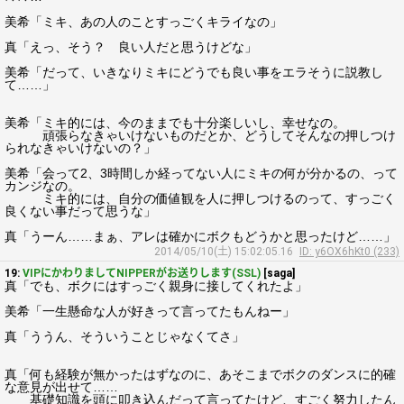
美希「ミキ、あの人のことすっごくキライなの」
真「えっ、そう？ 良い人だと思うけどな」
美希「だって、いきなりミキにどうでも良い事をエラそうに説教し
て……」
美希「ミキ的には、今のままでも十分楽しいし、幸せなの。
頑張らなきゃいけないものだとか、どうしてそんなの押しつけ
られなきゃいけないの？」
美希「会って2、3時間しか経ってない人にミキの何が分かるの、って
カンジなの。
ミキ的には、自分の価値観を人に押しつけるのって、すっごく
良くない事だって思うな」
真「うーん……まぁ、アレは確かにボクもどうかと思ったけど……」
2014/05/10(土) 15:02:05.16
ID: y6OX6hKt0 (233)
19:
VIPにかわりましてNIPPERがお送りします(SSL)
[saga]
真「でも、ボクにはすっごく親身に接してくれたよ」
美希「一生懸命な人が好きって言ってたもんねー」
真「ううん、そういうことじゃなくてさ」
真「何も経験が無かったはずなのに、あそこまでボクのダンスに的確
な意見が出せて……
基礎知識を頭に叩き込んだって言ってたけど、すごく努力したん