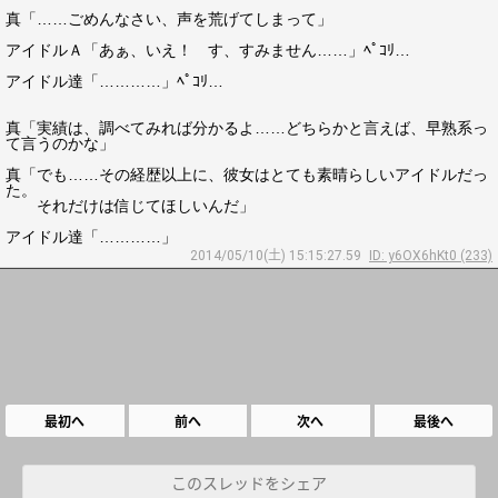
真「……ごめんなさい、声を荒げてしまって」
アイドルＡ「あぁ、いえ！ す、すみません……」ﾍﾟｺﾘ…
アイドル達「…………」ﾍﾟｺﾘ…
真「実績は、調べてみれば分かるよ……どちらかと言えば、早熟系っ
て言うのかな」
真「でも……その経歴以上に、彼女はとても素晴らしいアイドルだっ
た。
それだけは信じてほしいんだ」
アイドル達「…………」
2014/05/10(土) 15:15:27.59
ID: y6OX6hKt0 (233)
最初へ
前へ
次へ
最後へ
このスレッドをシェア