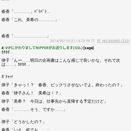
春香「…………」ﾊﾟﾗﾊﾟﾗ…
春香「これ、美希の…………」
春香「……………………」
2014/05/10(土) 14:32:58.77
ID: y6OX6hKt0 (233)
4:
VIPにかわりましてNIPPERがお送りします(SSL)
[saga]
ｶﾀｶﾀ…
律子「んー……明日の企画書はこんな感じで良いかな。それで次
は……」ｶﾀｶﾀ…
ｶﾞﾁｬｯ!
律子「きゃっ！？ 春香、ビックリさせないでよ。終わったの？」
春香「律子さん！ 美希は！？」
律子「美希？ 今日は、仕事先から直帰する予定だけど」
春香「…………そう、ですか……」
律子「どうかしたの？」
春香「いえ、何でも……」