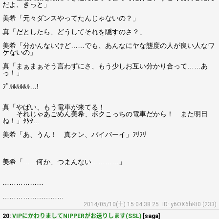
だよ、きっと」
美希「元々ダンスやってたんじゃないの？」
真「だとしたら、どうしてそれを隠すのさ？」
美希「分かんないけど……でも、あんなにヤな態度の人が良い人なワ
ケないの」
真「まぁまぁそう言わずにさ、もう少しお互い分かり合って……あ
っ！」
ﾌﾟﾙﾙﾙﾙﾙﾙ…!
真「やばい、もう電車が来てる！
それじゃあごめん美希、ボクこっちの電車だから！ また明日
ね！」ﾀﾀﾀ…
美希「あ、うん！ 真クン、バイバーイ」ﾌﾘﾌﾘ
美希「……何か、つまんない…………」
………………
………………………
2014/05/10(土) 15:04:38.25
ID: y6OX6hKt0 (233)
20:
VIPにかわりましてNIPPERがお送りします(SSL)
[saga]