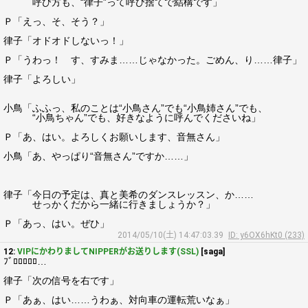
呼び方も、“律子”って呼び捨てで結構です」
Ｐ「えっ、そ、そう？」
律子「オドオドしないっ！」
Ｐ「うわっ！ す、すみま……じゃなかった。ごめん、り……律子」
律子「よろしい」
小鳥「ふふっ、私のことは“小鳥さん”でも“小鳥姉さん”でも、
“小鳥ちゃん”でも、好きなように呼んでくださいね」
Ｐ「あ、はい。よろしくお願いします、音無さん」
小鳥「あ、やっぱり“音無さん”ですか……」
律子「今日の予定は、真と美希のダンスレッスン、か……
せっかくだから一緒に行きましょうか？」
Ｐ「あっ、はい。ぜひ」
2014/05/10(土) 14:47:03.39
ID: y6OX6hKt0 (233)
12:
VIPにかわりましてNIPPERがお送りします(SSL)
[saga]
ﾌﾞﾛﾛﾛﾛﾛ…
律子「次の信号を右です」
Ｐ「あぁ、はい……うわぁ、対向車の運転荒いなぁ」