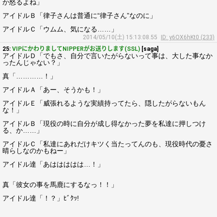
か怒るよね」
アイドルＢ「律子さんは普通に“律子さん”なのに」
アイドルＣ「ウムム、気になる……」
2014/05/10(土) 15:13:08.55
ID: y6OX6hKt0 (233)
25:
VIPにかわりましてNIPPERがお送りします(SSL)
[saga]
アイドルＤ「でもさ、自分で言いたがらないって事は、大した事なか
ったんじゃない？」
真「…………！」
アイドルＡ「あー、そうかも！」
アイドルＥ「威張れるような実績持ってたら、隠したがらないもん
な！」
アイドルＢ「現役の時に自分が成し得なかった夢を私達に押しつけ
る、か……」
アイドルＣ「私達にあれだけキツく当たってんのも、現役時代の憂さ
晴らしなのかもねー」
アイドル達「あははははは…！」
真「彼女の事を馬鹿にするなっ！！」
アイドル達「！？」ﾋﾞｸｯ!