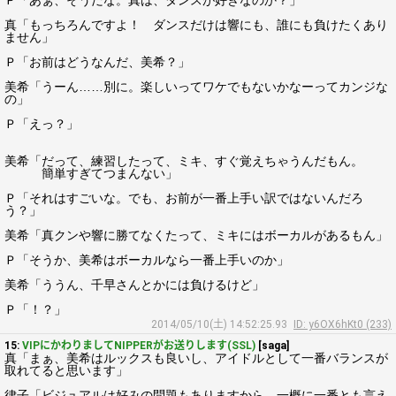
Ｐ「あぁ、そうだな。真は、ダンスが好きなのか？」
真「もっちろんですよ！ ダンスだけは響にも、誰にも負けたくあり
ません」
Ｐ「お前はどうなんだ、美希？」
美希「うーん……別に。楽しいってワケでもないかなーってカンジな
の」
Ｐ「えっ？」
美希「だって、練習したって、ミキ、すぐ覚えちゃうんだもん。
簡単すぎてつまんない」
Ｐ「それはすごいな。でも、お前が一番上手い訳ではないんだろ
う？」
美希「真クンや響に勝てなくたって、ミキにはボーカルがあるもん」
Ｐ「そうか、美希はボーカルなら一番上手いのか」
美希「ううん、千早さんとかには負けるけど」
Ｐ「！？」
2014/05/10(土) 14:52:25.93
ID: y6OX6hKt0 (233)
15:
VIPにかわりましてNIPPERがお送りします(SSL)
[saga]
真「まぁ、美希はルックスも良いし、アイドルとして一番バランスが
取れてると思います」
律子「ビジュアルは好みの問題もありますから、一概に一番とも言え