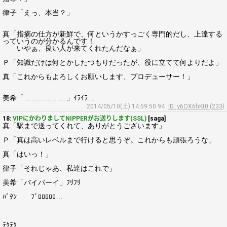
律子「えっ、本当？」
真「指摘の仕方が新鮮で、何というかすっごく専門的だし、上達する
っていうのが分かるんです！
いやぁ、良い人が来てくれたんだなぁ」
Ｐ「知識だけは何とかしたつもりだったが、役に立てて何よりだよ」
真「これからもよろしくお願いします、プロデューサー！」
美希「………………」ｲﾗｲﾗ…
2014/05/10(土) 14:59:50.94
ID: y6OX6hKt0 (233)
18:
VIPにかわりましてNIPPERがお送りします(SSL)
[saga]
真「駅まで送ってくれて、ありがとうございます」
Ｐ「真は高いレベルまで行けると思うぞ。これからも頑張ろうな」
真「はいっ！」
律子「それじゃあ、私達はこれで」
美希「バイバーイ」ﾌﾘﾌﾘ
ﾊﾞﾀﾝ ﾌﾞﾛﾛﾛﾛﾛ…
ﾃｸﾃｸ…