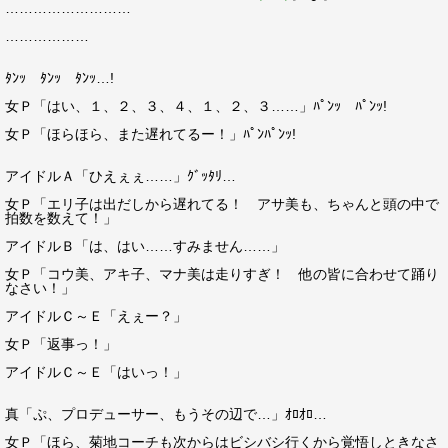
………………………
………………
ﾀﾝｯ ﾀﾝｯ ﾀﾝｯ…!
女Ｐ「はい、１、２、３、４、１、２、３……」ﾊﾟﾝｯ ﾊﾟﾝｯ!
女Ｐ「ほらほら、また遅れてるー！」ﾊﾟﾝﾊﾟﾝｯ!
アイドルＡ「ひえぇぇ……」ｸﾞｯﾀﾘ…
女Ｐ「エリ子は出だしから遅れてる！ アサ美も、ちゃんと頭の中で
拍数を数えて！」
アイドルＢ「は、はい……すみません……」
女Ｐ「コウ美、アキ子、マナ美は走りすぎ！ 他の皆に合わせて踊り
なさい！」
アイドルＣ～Ｅ「えぇー？」
女Ｐ「返事っ！」
アイドルＣ～Ｅ「はいっ！」
真「ぷ、プロデューサー、もうその辺で…」ｵﾛｵﾛ…
女Ｐ「ほら、菊地コーチも次からはビシバシ行くから覚悟しときなさ