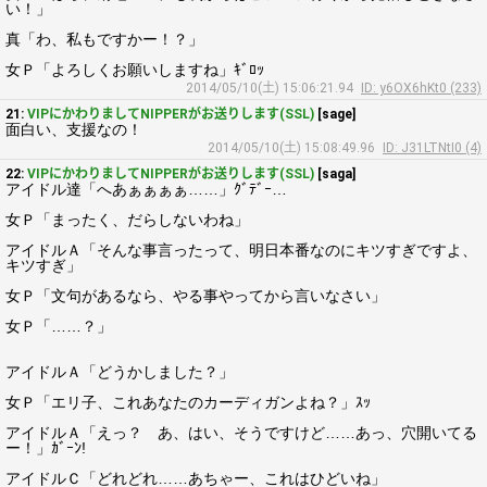
い！」
真「わ、私もですかー！？」
女Ｐ「よろしくお願いしますね」ｷﾞﾛｯ
2014/05/10(土) 15:06:21.94
ID: y6OX6hKt0 (233)
21:
VIPにかわりましてNIPPERがお送りします(SSL)
[sage]
面白い、支援なの！
2014/05/10(土) 15:08:49.96
ID: J31LTNtI0 (4)
22:
VIPにかわりましてNIPPERがお送りします(SSL)
[saga]
アイドル達「へあぁぁぁぁ……」ｸﾞﾃﾞｰ…
女Ｐ「まったく、だらしないわね」
アイドルＡ「そんな事言ったって、明日本番なのにキツすぎですよ、
キツすぎ」
女Ｐ「文句があるなら、やる事やってから言いなさい」
女Ｐ「……？」
アイドルＡ「どうかしました？」
女Ｐ「エリ子、これあなたのカーディガンよね？」ｽｯ
アイドルＡ「えっ？ あ、はい、そうですけど……あっ、穴開いてる
ー！」ｶﾞｰﾝ!
アイドルＣ「どれどれ……あちゃー、これはひどいね」