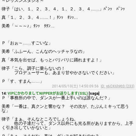
～レッスンスタジオ～
律子「はい、１、２、３、４、１、２、３、４……」ﾊﾟﾝｯ ﾊﾟﾝｯ
真「１、２、３、４……！」ﾀﾝｯ ﾀﾝｯ…
美希「～～～♪」ﾀﾝｯ ﾀﾀﾝ…
Ｐ「おぉ～……すごいな」
美希「ふふーん、こんなのヘッチャラなの」
真「本気を出せば、もっとバリバリに踊れますよ！」
律子「こら、調子に乗らないの！
プロデューサーも、あまり甘やかさないでください」
Ｐ「す、すまん……」
2014/05/10(土) 14:50:09.56
ID: y6OX6hKt0 (233)
14:
VIPにかわりましてNIPPERがお送りします(SSL)
[saga]
Ｐ「事務所の中で、ダンスが一番上手いのは誰なんだ？」
美希「一番は、真クンと響かな？ その次が、たぶんミキって思う
な」
律子「まぁ、そんなところでしょうね。
他の子達だって、ダンス以外にも光る所がありますから、上手
く引き出していかないと」