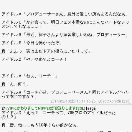
アイドルＡ「プロデューサーさん、意外と優しい所もあるんだなぁ」
アイドルＣ「かと言って、明日フェス本番なのにこんなハードなレッ
スンしてもなぁ……」
アイドルＢ「最近、律子さんより練習厳しいわね、プロデューサー」
アイドルＥ「今日も怖かったぞ」
真「ふふっ、実はまだドアの後ろにいたりして」
アイドルＤ「や、やめてよコーチ！」
アイドルＡ「ねぇ、コーチ！」
真「ん、何？」
アイドルＡ「コーチが昔、プロデューサーさんと同じアイドルだった
って本当ですか？」
2014/05/10(土) 15:11:16.25
ID: y6OX6hKt0 (233)
24:
VIPにかわりましてNIPPERがお送りします(SSL)
[saga]
アイドルＤ「えっ？ コーチって、765プロのアイドルだった
の！？」
真「昔、ね……もう10年くらい前かなぁ」