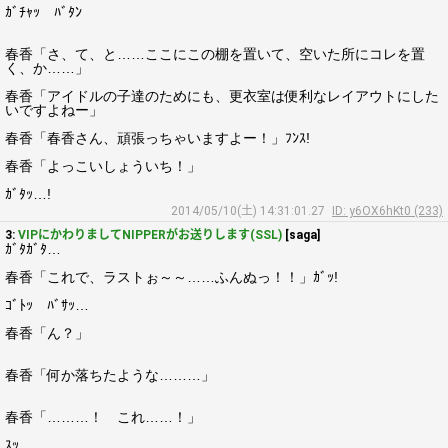
ｶﾞﾁｬｯ ﾊﾞﾀﾝ
春香「さ、て、と……ここにこの棚を置いて、空いた所にコレを置
く、か……」
春香「アイドルの子達のためにも、更衣室は便利なレイアウトにした
いですよねー」
春香「春香さん、頑張っちゃいますよー！」ﾌﾝｽ!
春香「よっこいしょういち！」
ｶﾞﾀｯ…!
2014/05/10(土) 14:31:01.27
ID: y6OX6hKt0 (233)
3:
VIPにかわりましてNIPPERがお送りします(SSL)
[saga]
ｶﾞﾀｶﾞﾀ…
春香「これで、ラストぉ～～……ふんぬっ！！」ｶﾞｯ!
ｺﾞﾄｯ ﾊﾞｻｯ…
春香「ん？」
春香「何か落ちたような………」
春香「………！ これ……！」
ｽｯ…