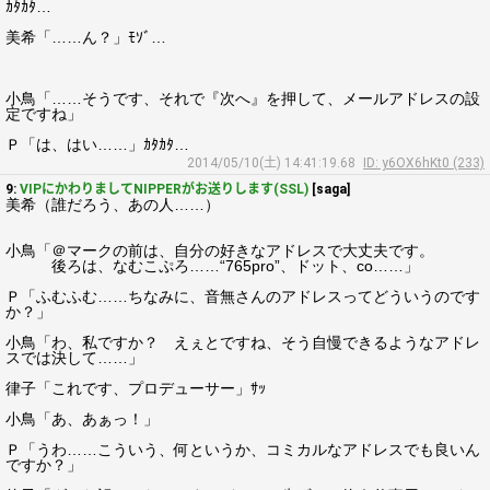
ｶﾀｶﾀ…
美希「……ん？」ﾓｿﾞ…
小鳥「……そうです、それで『次へ』を押して、メールアドレスの設
定ですね」
Ｐ「は、はい……」ｶﾀｶﾀ…
2014/05/10(土) 14:41:19.68
ID: y6OX6hKt0 (233)
9:
VIPにかわりましてNIPPERがお送りします(SSL)
[saga]
美希（誰だろう、あの人……）
小鳥「＠マークの前は、自分の好きなアドレスで大丈夫です。
後ろは、なむこぷろ……“765pro”、ドット、co……」
Ｐ「ふむふむ……ちなみに、音無さんのアドレスってどういうのです
か？」
小鳥「わ、私ですか？ えぇとですね、そう自慢できるようなアドレ
スでは決して……」
律子「これです、プロデューサー」ｻｯ
小鳥「あ、あぁっ！」
Ｐ「うわ……こういう、何というか、コミカルなアドレスでも良いん
ですか？」