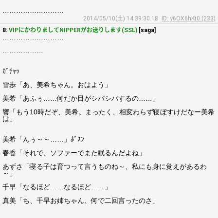
………………………
2014/05/10(土) 14:39:30.18
ID: y6OX6hKt0 (233)
8:
VIPにかわりましてNIPPERがお送りします(SSL)
[saga]
………………………
………………
ｶﾞﾁｬｯ
雪歩「あ、美希ちゃん。おはよう」
美希「あふぅ……何だか目がシパシパするの……」
響「もう10時だぞ、美希。まったく、相変わらず寝ぼすけだなー美希
は」
美希「んぅ～～……」ﾎﾞｽﾝ
春香「それで、ソファーでまた眠るんだよね」
あずさ「寝る子は育つって言うものね～、私にも身に覚えがあるわ
～」
千早「なるほど……なるほど……」
真美「ち、千早お姉ちゃん、何で二回言ったのさ」