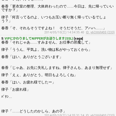
春香「更衣室の整理、大体終わったので……今日は、先に帰っていい
ですか？」
律子「何言ってるのよ、いつもお互い断り無く帰っているでしょ
う？」
春香「そ、それもそうですよね！ そうだそうだ、アハハ……」
2014/05/10(土) 14:34:35.40
ID: y6OX6hKt0 (233)
5:
VIPにかわりましてNIPPERがお送りします(SSL)
[saga]
春香「それじゃあ……すみません、お仕事の邪魔して」
律子「ううん、平気よ。洗い物は私がやっておくから」
春香「はい、ありがとうございます」
春香「じゃあ、お先に失礼しますね。律子さんも、あまり無理せず」
律子「えぇ、ありがとう。明日もよろしくね」
春香「はい。お疲れ様でしたー」
律子「お疲れ様」
ﾊﾞﾀﾝ…
律子「……どうしたのかしら、あの子」
2014/05/10(土) 14:35:31.24
ID: y6OX6hKt0 (233)