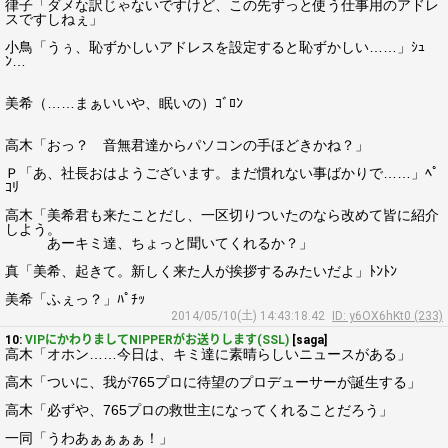
律子「ダメな訳じゃないですけど、この先ずっと使う仕事用のアドレ
スですしねぇ」
小鳥「うぅ、恥ずかしいアドレスを設定すると恥ずかしい……」ｼｭ
ﾝ…
美希（……まぁいいや、眠いの）ｺﾞﾛﾝ
高木「おっ？ 音無君達からパソコンの手ほどきかね？」
Ｐ「あ、社長おはようございます。まだ慣れない事ばかりで……」ﾍﾟ
ｺﾘ
高木「美希君も来たことだし、一区切りついたのなら改めて皆に紹介
しよう。
あーキミ達、ちょっと聞いてくれるか？」
真「美希、起きて。新しく来た人が挨拶するみたいだよ」ﾄﾝﾄﾝ
美希「ふぇっ？」ﾊﾟﾁｯ
2014/05/10(土) 14:43:18.42
ID: y6OX6hKt0 (233)
10:
VIPにかわりましてNIPPERがお送りします(SSL)
[saga]
高木「オホン……今日は、キミ達に素晴らしいニュースがある」
高木「ついに、我が765プロに待望のプロデューサーが誕生する」
高木「必ずや、765プロの救世主になってくれることだろう」
一同「うわあぁぁぁぁ！」