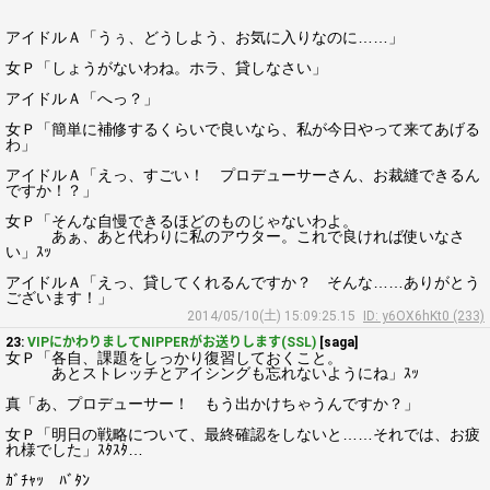
アイドルＡ「うぅ、どうしよう、お気に入りなのに……」
女Ｐ「しょうがないわね。ホラ、貸しなさい」
アイドルＡ「へっ？」
女Ｐ「簡単に補修するくらいで良いなら、私が今日やって来てあげる
わ」
アイドルＡ「えっ、すごい！ プロデューサーさん、お裁縫できるん
ですか！？」
女Ｐ「そんな自慢できるほどのものじゃないわよ。
あぁ、あと代わりに私のアウター。これで良ければ使いなさ
い」ｽｯ
アイドルＡ「えっ、貸してくれるんですか？ そんな……ありがとう
ございます！」
2014/05/10(土) 15:09:25.15
ID: y6OX6hKt0 (233)
23:
VIPにかわりましてNIPPERがお送りします(SSL)
[saga]
女Ｐ「各自、課題をしっかり復習しておくこと。
あとストレッチとアイシングも忘れないようにね」ｽｯ
真「あ、プロデューサー！ もう出かけちゃうんですか？」
女Ｐ「明日の戦略について、最終確認をしないと……それでは、お疲
れ様でした」ｽﾀｽﾀ…
ｶﾞﾁｬｯ ﾊﾞﾀﾝ