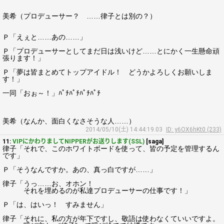
美希（プロデューサー？ ……律子とは別の？）
Ｐ「えぇと……あの……」
Ｐ「プロデューサーとしてまだ日は浅いけど……とにかく一生懸命頑
張ります！」
Ｐ「夢は皆まとめてトップアイドル！ どうかよろしくお願いしま
す！」
一同「おぉ～！」ﾊﾟﾁﾊﾟﾁﾊﾟﾁﾊﾟﾁ
美希（なんか、面白くなさそうな人……）
2014/05/10(土) 14:44:19.03
ID: y6OX6hKt0 (233)
11:
VIPにかわりましてNIPPERがお送りします(SSL)
[saga]
律子「それで、このホワイトボードを使って、皆の予定を管理するん
です」
Ｐ「そうなんですか。あの、真っ白ですが……」
律子「うっ……お、オホン！
それを埋めるのが私達プロデューサーの仕事です！」
Ｐ「は、はいっ！ すみません」
律子「それに、私の方が年下ですし、敬語は使わなくていいですよ。