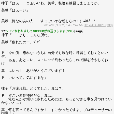
律子「はぁ……まぁいいわ。美希、私達も練習しましょうか」
美希「はぁーい」
美希（何なのあの人……すっごいヤな感じなの！）ﾑｶﾑｶ…!
2014/05/10(土) 14:57:47.56
ID: y6OX6hKt0 (233)
17:
VIPにかわりましてNIPPERがお送りします(SSL)
[saga]
律子「……よし、こんな所ね」
美希「疲れたのー」ｸﾞﾃﾞｰ
Ｐ「今の所、忘れないうちに自分でも暇な時に練習しておくといい
ぞ。
あぁ、あとコレ。ストレッチ終わったらこれで脚を冷やしてお
け」
真「はいっ！ ありがとうございます！」
Ｐ「いいって。気にするな」
律子「お疲れ様。どうでした、真は？」
Ｐ「すごい運動神経だな、真は。
俺なんかが頼りにされるためには、もっとできる事を見つけてい
かないと…」
真「何を言ってるんですか！ すごかったですよ、プロデューサーの
指導！」