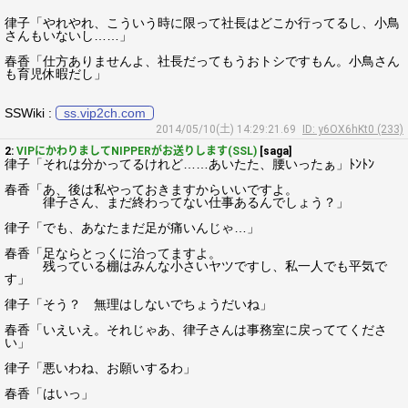
律子「やれやれ、こういう時に限って社長はどこか行ってるし、小鳥
さんもいないし……」
春香「仕方ありませんよ、社長だってもうおトシですもん。小鳥さん
も育児休暇だし」
SSWiki :
ss.vip2ch.com
2014/05/10(土) 14:29:21.69
ID: y6OX6hKt0 (233)
2:
VIPにかわりましてNIPPERがお送りします(SSL)
[saga]
律子「それは分かってるけれど……あいたた、腰いったぁ」ﾄﾝﾄﾝ
春香「あ、後は私やっておきますからいいですよ。
律子さん、まだ終わってない仕事あるんでしょう？」
律子「でも、あなたまだ足が痛いんじゃ…」
春香「足ならとっくに治ってますよ。
残っている棚はみんな小さいヤツですし、私一人でも平気で
す」
律子「そう？ 無理はしないでちょうだいね」
春香「いえいえ。それじゃあ、律子さんは事務室に戻っててくださ
い」
律子「悪いわね、お願いするわ」
春香「はいっ」