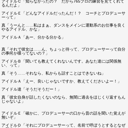
アイドルＣ「知らなかったの？ だから765プロの練習を見てくれて
るんだよ」
アイドルＥ「どんなアイドルだったんだ！？ コーチとプロデューサ
ーって」
真「うーんと……私はまぁ、ダンスをメインに運動系のお仕事を良く
やるアイドル、かな」
アイドルＡ「あー、分かる分かる」
真「それで彼女は……ん、ちょっと待って、プロデューサーって自分
の事何か喋ってないの？」
アイドルＢ「聞いても教えてくれないんです。あなた達には関係無
い、って」
真「そう……それなら、私からも話すことはできないね」
アイドルＡ「えー、良いじゃないですか、教えてくださいよー！」
アイドル達「そうだそうだー！」
真「彼女自身が話したくないのなら、無闇に過去をほじくり返すもん
じゃないよ」
アイドルＥ「確かに、プロデューサーの口から昔の話を聞いた覚えが
無いぞ」
アイドルＤ「それにプロデューサーって、名前で呼ぼうとするとなぜ