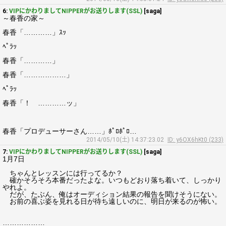
6:
VIPにかわりましてNIPPERがお送りします(SSL)
[saga]
～春香の家～
春香「…………」ｽｯ
ﾍﾟﾗｯ
春香「…………」
春香「………………」
ﾍﾟﾗｯ
春香「！ …………ッ」
春香「プロデューサーさん……」ﾎﾟﾛﾎﾟﾛ…
2014/05/10(土) 14:37:23.02
ID: y6OX6hKt0 (233)
7:
VIPにかわりましてNIPPERがお送りします(SSL)
[saga]
1月7日
ちゃんとレッスンには行ってるか？
確かそろそろ本番だったよな。いつもどおり落ち着いて、しっかり
やれよ。
だが、たぶん、俺はオーディション結果の報告を聞けそうにない。
お前の喜ぶ姿を見れる日が待ち遠しいのに、明日が来るのが怖い。
………………