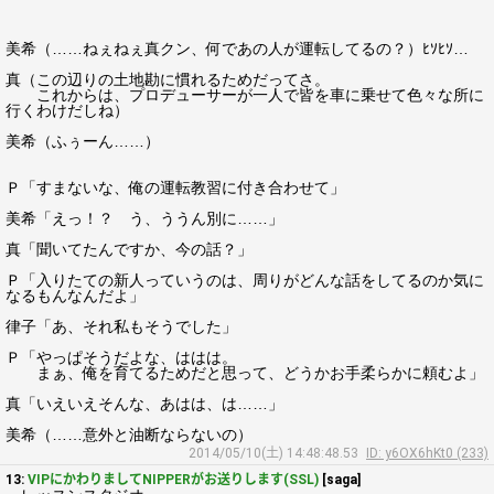
美希（……ねぇねぇ真クン、何であの人が運転してるの？）ﾋｿﾋｿ…
真（この辺りの土地勘に慣れるためだってさ。
これからは、プロデューサーが一人で皆を車に乗せて色々な所に
行くわけだしね）
美希（ふぅーん……）
Ｐ「すまないな、俺の運転教習に付き合わせて」
美希「えっ！？ う、ううん別に……」
真「聞いてたんですか、今の話？」
Ｐ「入りたての新人っていうのは、周りがどんな話をしてるのか気に
なるもんなんだよ」
律子「あ、それ私もそうでした」
Ｐ「やっぱそうだよな、ははは。
まぁ、俺を育てるためだと思って、どうかお手柔らかに頼むよ」
真「いえいえそんな、あはは、は……」
美希（……意外と油断ならないの）
2014/05/10(土) 14:48:48.53
ID: y6OX6hKt0 (233)
13:
VIPにかわりましてNIPPERがお送りします(SSL)
[saga]