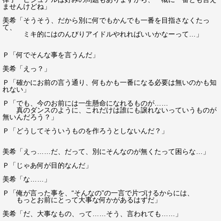
ませんけどね」
美希「そうそう、だから別に何でもかんでも一番を目指さなくたっ
て、
ミキ的にはのんびりアイドルやれればいいかなーって…」
Ｐ「何でそんな事を言うんだ」
美希「えっ？」
Ｐ「確かにお前の言う通り、何もかも一番になる必要は無いのかも知
れない」
Ｐ「でも、今のお前には一生懸命になれるものが……
真のダンスのように、これだけは誰にも譲れないっていうものが
無いんだろう？」
Ｐ「どうしてそういうものを作ろうとしないんだ？」
美希「えっ……だ、だって、別にそんなのが無くたって困らな…」
Ｐ「じゃあ何が目的なんだ」
美希「な……」
Ｐ「俺が言った事を、“そんなの”の一言で片づけるからには、
もっとお前にとって大事な何かがあるはずだ」
美希「だ、大事なもの、って……そう、言われても……」