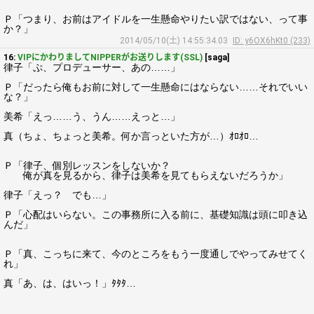
Ｐ「つまり、お前はアイドルを一生懸命やりたい訳ではない、って事
か？」
2014/05/10(土) 14:55:34.03
ID: y6OX6hKt0 (233)
16:
VIPにかわりましてNIPPERがお送りします(SSL)
[saga]
律子「ぷ、プロデューサー、あの……」
Ｐ「だったら俺もお前に対して一生懸命にはならない……それでいい
な？」
美希「えっ……う、うん……えっと…」
真（ちょ、ちょっと美希。何か言っといた方が…）ｵﾛｵﾛ…
Ｐ「律子、個別レッスンをしないか？
俺が真を見るから、律子は美希を見てもらえないだろうか」
律子「えっ？ でも…」
Ｐ「心配はいらない。この事務所に入る前に、基礎知識は頭に叩き込
んだ」
Ｐ「真、こっちに来て、今のところをもう一度通しでやってみせてく
れ」
真「あ、は、はいっ！」ﾀﾀﾀ…