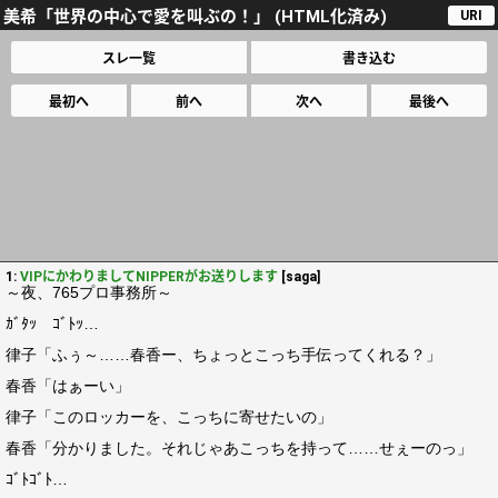
美希「世界の中心で愛を叫ぶの！」 (HTML化済み)
URI
スレ一覧
書き込む
最初へ
前へ
次へ
最後へ
1:
VIPにかわりましてNIPPERがお送りします
[saga]
～夜、765プロ事務所～
ｶﾞﾀｯ ｺﾞﾄｯ…
律子「ふぅ～……春香ー、ちょっとこっち手伝ってくれる？」
春香「はぁーい」
律子「このロッカーを、こっちに寄せたいの」
春香「分かりました。それじゃあこっちを持って……せぇーのっ」
ｺﾞﾄｺﾞﾄ…