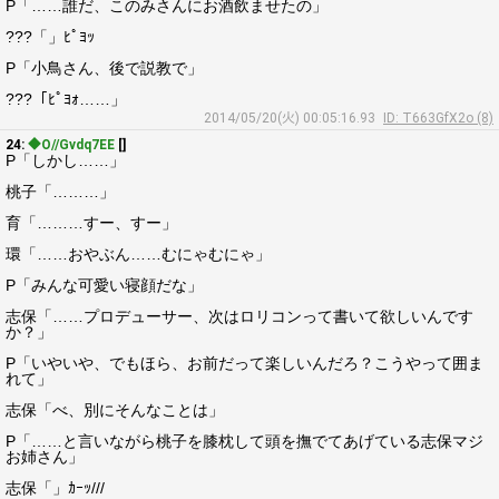
P「……誰だ、このみさんにお酒飲ませたの」
???「」ﾋﾟﾖｯ
P「小鳥さん、後で説教で」
???「ﾋﾟﾖｫ……」
2014/05/20(火) 00:05:16.93
ID: T663GfX2o (8)
24:
◆O//Gvdq7EE
[]
P「しかし……」
桃子「………」
育「………すー、すー」
環「……おやぶん……むにゃむにゃ」
P「みんな可愛い寝顔だな」
志保「……プロデューサー、次はロリコンって書いて欲しいんです
か？」
P「いやいや、でもほら、お前だって楽しいんだろ？こうやって囲ま
れて」
志保「べ、別にそんなことは」
P「……と言いながら桃子を膝枕して頭を撫でてあげている志保マジ
お姉さん」
志保「」ｶｰｯ///