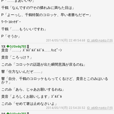
P「……まあいいや」
千鶴「なんですの!?その憐れみに満ちた目は」
P「よーっし、千鶴特製のコロッケ、早い者勝ちだぞー」
ﾜｰﾜｰｺﾛｯｹﾀﾞｰ
千鶴「……もういいですわ」
P「そうか」
2014/05/19(月) 22:49:54.68
ID: p6Kh+qyto (19)
13:
◆O//Gvdq7EE
[]
貴音「……」ｽﾞﾙｽﾞﾙｽﾞﾙｽﾞﾙ……ｷｭﾋﾟｰﾝ
貴音「ころっけ？」
このみ「コロッケの話題が出た瞬間意識が戻るのね」
響「仕方ないんだぞ……」
響「自分、千鶴のコロッケもらってくるけど、貴音とこのみはいる
か？」
このみ「あら、じゃあお願いするわね」
貴音「よろしくお願いします」ｽﾞﾙｽﾞﾙ
このみ「せめて箸は止めなさいよ」
2014/05/19(月) 22:54:20.52
ID: p6Kh+qyto (19)