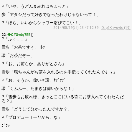
P「いや、うどんまみれはちょっと」
歩「アタシだって好きでなったわけじゃないって！」
P「ほら、いいからシャワー浴びてこい！」
2014/05/19(月) 23:47:12.89
ID: p6Kh+qyto (19)
22:
◆O//Gvdq7EE
[]
P「ふぅ……」
雪歩「お茶ですぅ」ｺﾄﾝ
環「お茶だぞー」
P「お、お前らか、ありがとさん」
雪歩「環ちゃんがお茶を入れるのを手伝ってくれたんですぅ」
P「お、そうか、偉いぞ環」ﾅﾃﾞﾅﾃﾞ
環「くふふー、たまきは偉いからな！」
P「雪歩もお疲れ様、きっとここにいる皆にお茶入れてくれたんだ
ろ？」
雪歩「どうして分かったんですか？」
P「プロデューサーだから、な」
ｺﾞｸｯ