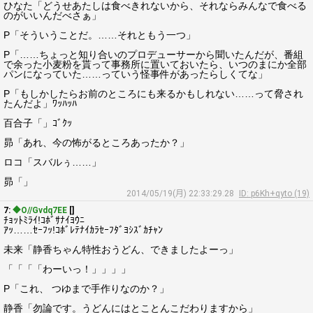
ひなた「どうせあたしは食べきれないから、それならみんなで食べる
のがいいんだべさぁ」
P「そういうことだ。……それともう一つ」
P「……ちょっと知り合いのプロデューサーから聞いたんだが、番組
で余った小麦粉を貰って事務所に置いておいたら、いつのまにか全部
パンになっていた……っていう怪事件があったらしくてな」
P「もしかしたらお前のところにも来るかもしれない……って脅され
たんだよ」ﾜｯﾊｯﾊ
百合子「」ｺﾞｸｯ
昴「あれ、今の怖がるところあったか？」
ロコ「スバルぅ……」
昴「」
2014/05/19(月) 22:33:29.28
ID: p6Kh+qyto (19)
7:
◆O//Gvdq7EE
[]
ﾁｮｯﾄﾐﾗｲ!ｺﾎﾞｻﾅｲﾖｳﾆ
ｱｯ……ｾｰﾌｯ!ｺﾎﾞﾚﾃﾅｲｶﾗｾｰﾌﾀﾞﾖｼｽﾞｶﾁｬﾝ
未来「静香ちゃん特性おうどん、できましたよーっ」
「「「「わーいっ！」」」」
P「これ、 つゆまで手作りなのか？」
静香「勿論です。うどんにはとことんこだわりますから」