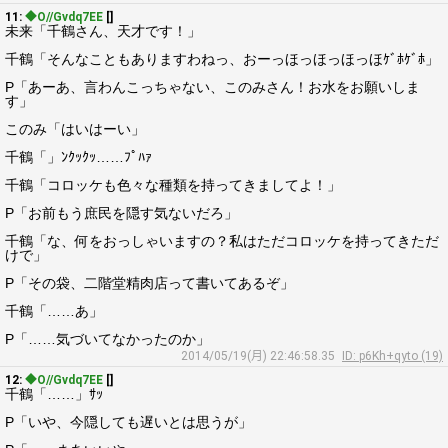
11:
◆O//Gvdq7EE
[]
未来「千鶴さん、天才です！」
千鶴「そんなこともありますわねっ、おーっほっほっほっほｹﾞﾎｹﾞﾎ」
P「あーあ、言わんこっちゃない、このみさん！お水をお願いしま
す」
このみ「はいはーい」
千鶴「」ﾝｸｯｸｯ……ﾌﾟﾊｧ
千鶴「コロッケも色々な種類を持ってきましてよ！」
P「お前もう庶民を隠す気ないだろ」
千鶴「な、何をおっしゃいますの？私はただコロッケを持ってきただ
けで」
P「その袋、二階堂精肉店って書いてあるぞ」
千鶴「……あ」
P「……気づいてなかったのか」
2014/05/19(月) 22:46:58.35
ID: p6Kh+qyto (19)
12:
◆O//Gvdq7EE
[]
千鶴「……」ｻｯ
P「いや、今隠しても遅いとは思うが」