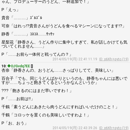
ゃん、プロデューサーのうどん、一杯追加で！」
P「えっ」
貴音「………」ｽﾞﾙｽﾞﾙ
可奈「はれっ!?貴音さんがうどんを食べるマシーンになってます!?」
静香「………」ｺﾈｺﾈ……ｻｯｻｯ
星梨花「静香さん、うどん作りに集中しすぎて、私が話しかけても気
づいてくれません……」
P「……お前ら一体何と戦ってんの？」
2014/05/19(月) 22:41:11.19
ID: p6Kh+qyto (19)
10:
◆O//Gvdq7EE
[]
杏奈「静香さんの、おうどん……さっぱりしてて、美味しい」
百合子「でも、同じうどんばかりというのも、静香ちゃんには悪いで
すが……ちょっと飽きてくるというかなんというか」
???「飽きるのにはまだ早いですわ！」
P「……お前は!!」
千鶴「素うどんにあきたら肉うどんにすればいいだけのこと！」
千鶴「コロッケを置くのも美味しいですわよ！」
P「お、おう」
2014/05/19(月) 22:43:39.26
ID: p6Kh+qyto (19)