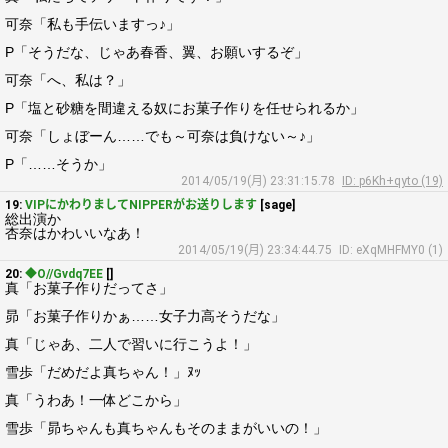
可奈「私も手伝いますっ♪」
P「そうだな、じゃあ春香、翼、お願いするぞ」
可奈「へ、私は？」
P「塩と砂糖を間違える奴にお菓子作りを任せられるか」
可奈「しょぼーん……でも～可奈は負けない～♪」
P「……そうか」
2014/05/19(月) 23:31:15.78
ID: p6Kh+qyto (19)
19:
VIPにかわりましてNIPPERがお送りします
[sage]
総出演か
杏奈はかわいいなあ！
2014/05/19(月) 23:34:44.75
ID: eXqMHFMY0 (1)
20:
◆O//Gvdq7EE
[]
真「お菓子作りだってさ」
昴「お菓子作りかぁ……女子力高そうだな」
真「じゃあ、二人で習いに行こうよ！」
雪歩「だめだよ真ちゃん！」ﾇｯ
真「うわあ！一体どこから」
雪歩「昴ちゃんも真ちゃんもそのままがいいの！」