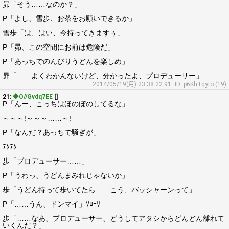
昴「そう……なのか？」
P「よし、雪歩、お茶をお願いできるか」
雪歩「は、はい、今持ってきますぅ」
P「昴、この空間にお前は危険だ」
P「あっちでのんびりうどんを楽しめ」
昴「……よくわかんないけど、分かったよ、プロデューサー」
2014/05/19(月) 23:38:22.91
ID: p6Kh+qyto (19)
21:
◆O//Gvdq7EE
[]
P「んー、こっちはほのぼのしてるな」
～～～!～～～……～!
P「なんだ？あっちで騒ぎが」
ﾃｸﾃｸ
歩「プロデューサー……」
P「うわっ、うどんまみれじゃないか」
歩「うどん持って歩いてたら……こう、バッシャーンって」
P「……うん、ドンマイ」ｿﾛｰﾘ
歩「……なあ、プロデューサー、どうしてアタシからどんどん離れて
いくんだ？」