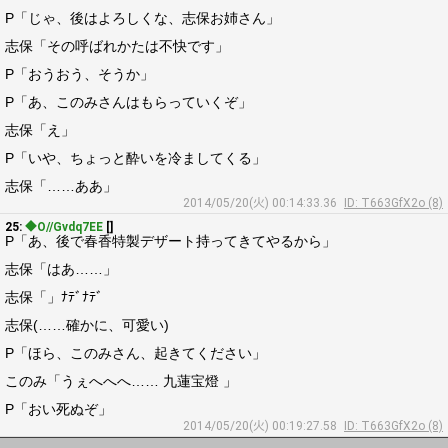
P「じゃ、後はよろしくな、志保お姉さん」
志保「その呼ばれかたは不快です」
P「おうおう、そうか」
P「あ、このみさんはもらっていくぞ」
志保「え」
P「いや、ちょっと酔いを冷ましてくる」
志保「……ああ」
2014/05/20(火) 00:14:33.36
ID: T663GfX2o (8)
25:
◆O//Gvdq7EE
[]
P「あ、後で春香特製デザート持ってきてやるから」
志保「はあ……」
志保「」ﾅﾃﾞﾅﾃﾞ
志保(……確かに、可愛い)
P「ほら、このみさん、起きてください」
このみ「うぇへへへ…… 九蓮宝燈 」
P「おい死ぬぞ」
2014/05/20(火) 00:19:27.58
ID: T663GfX2o (8)