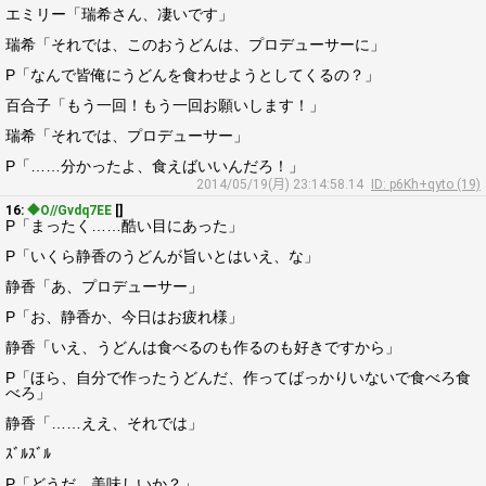
エミリー「瑞希さん、凄いです」
瑞希「それでは、このおうどんは、プロデューサーに」
P「なんで皆俺にうどんを食わせようとしてくるの？」
百合子「もう一回！もう一回お願いします！」
瑞希「それでは、プロデューサー」
P「……分かったよ、食えばいいんだろ！」
2014/05/19(月) 23:14:58.14
ID: p6Kh+qyto (19)
16:
◆O//Gvdq7EE
[]
P「まったく……酷い目にあった」
P「いくら静香のうどんが旨いとはいえ、な」
静香「あ、プロデューサー」
P「お、静香か、今日はお疲れ様」
静香「いえ、うどんは食べるのも作るのも好きですから」
P「ほら、自分で作ったうどんだ、作ってばっかりいないで食べろ食
べろ」
静香「……ええ、それでは」
ｽﾞﾙｽﾞﾙ
P「どうだ、美味しいか？」