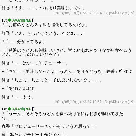
静香「ええ。……いつもより美味しいです」
2014/05/19(月) 23:19:30.94
ID: p6Kh+qyto (19)
17:
◆O//Gvdq7EE
[]
P「お前のうどんスキルも進化してるんだな」
静香「いえ、きっとそういうことでは……」
P「……分かってるよ」
P「普通のうどんも美味しいけど、皆でわあわあやりながら食べるう
どん、ていうのもいいだろ？」
静香「……はい、プロデューサー」
P「さて……美味しかったよ、うどん。ありがとうな、静香」ﾎﾟﾝﾎﾟﾝ
静香「ちょっ、ちょっと、子供扱いしないでっ……」
P「あははははは」
静香「……もう」
2014/05/19(月) 23:24:10.67
ID: p6Kh+qyto (19)
18:
◆O//Gvdq7EE
[]
P「うーん、そろそろうどんを食べ続けるにはお腹が膨れてきた
な……」
春香「プロデューサーさんがそういうと思って！」
翼「私たちでデザート作りです！」