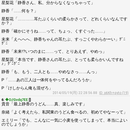
星梨花「静香さん、私、分からなくなっちゃって」
静香「……何を？」
星梨花「…………耳たぶくらいの柔らかさって、どれくらいなんです
か？」
静香「確かにそうね……って、ちょっ、くすぐった……」
未来「えへへへ、静香ちゃんの耳たぶ、すっごくやわらかーい」ｸﾞﾆ
ｸﾞﾆ
静香「未来!?いつのまに……って、とりあえず、やめっ」
星梨花「本当です、静香さんの耳たぶ、とっても柔らかいんですね
♪」ｸﾞﾆｸﾞﾆ
静香「も、もう、二人とも……やめなさっ……んっ」
P「……あの三人は一体何をやってるんだろうか」
P「けしからん俺も混ぜろ」
2014/05/19(月) 22:28:56.88
ID: p6Kh+qyto (19)
6:
◆O//Gvdq7EE
[]
貴音「最上静香のうどん……真、楽しみです」
奈緒「よく考えたら、私関東のうどん食べるの、初めてやなーって」
エミリー「でも、こんなに一気に小麦を使ってしまって、本当によい
のでしょうか」