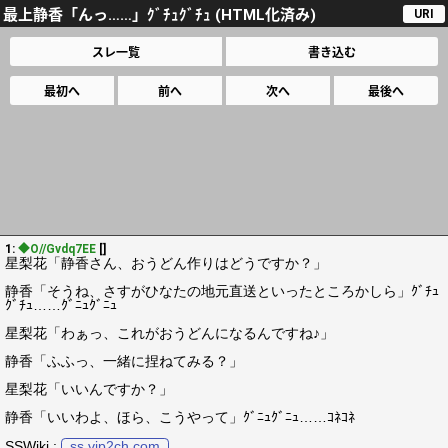
最上静香「んっ……」ｸﾞﾁｭｸﾞﾁｭ (HTML化済み)
URI
スレ一覧
書き込む
最初へ
前へ
次へ
最後へ
1:
◆O//Gvdq7EE
[]
星梨花「静香さん、おうどん作りはどうですか？」
静香「そうね、さすがひなたの地元直送といったところかしら」ｸﾞﾁｭ
ｸﾞﾁｭ……ｸﾞﾆｭｸﾞﾆｭ
星梨花「わぁっ、これがおうどんになるんですね♪」
静香「ふふっ、一緒に捏ねてみる？」
星梨花「いいんですか？」
静香「いいわよ、ほら、こうやって」ｸﾞﾆｭｸﾞﾆｭ……ｺﾈｺﾈ
SSWiki :
ss.vip2ch.com