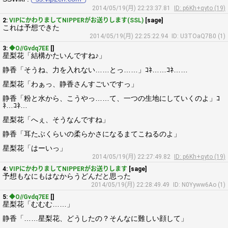
2014/05/19(月) 22:23:37.81
ID: p6Kh+qyto (19)
2:
VIPにかわりましてNIPPERがお送りします(SSL)
[sage]
これは予想できた
2014/05/19(月) 22:25:22.94
ID: U3TOaQ7B0 (1)
3:
◆O//Gvdq7EE
[]
星梨花「結構かたいんですね♪」
静香「そうね、力を入れない……とっ……」ｺﾈ……ｺﾈ……
星梨花「わぁっ、静香さんすごいですっ」
静香「粉と水から、こうやっ……て、一つの生地にしていくのよ」ｺ
ﾈ…ｺﾈ…
星梨花「へぇ、そうなんですね」
静香「耳たぶくらいの柔らかさになるまてこねるのよ」
星梨花「はーいっ」
2014/05/19(月) 22:27:49.82
ID: p6Kh+qyto (19)
4:
VIPにかわりましてNIPPERがお送りします
[sage]
予想もなにもはなからうどんだと思った
2014/05/19(月) 22:28:49.49
ID: N0Yyww6Ao (1)
5:
◆O//Gvdq7EE
[]
星梨花「むむむ……」
静香「……星梨花、どうしたの？そんなに難しい顔して」