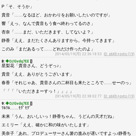
P「そ、そうか」
貴音「……なるほど、おかわりをお願いしたいのですが」
響「えっ、なんで貴音もう食べ終わってるのさ」
杏奈「……まだ、いただきます、してないよ？」
静香「ええ、まだたくさんありますから。今持ってきます」
このみ「まだあるって……どれだけ作ったのよ」
2014/05/19(月) 22:36:18.53
ID: p6Kh+qyto (19)
8:
◆O//Gvdq7EE
[]
星梨花「貴音さん、どうぞっ♪」
貴音「ええ、ありがとうございます」
春香「それじゃあ、貴音さんの二杯目も来たところで……せーのっ」
「「「「いただきまーすっ！」」」」
2014/05/19(月) 22:38:02.77
ID: p6Kh+qyto (19)
9:
◆O//Gvdq7EE
[]
ﾂﾙﾂﾙ……ﾓｸﾞﾓｸﾞ
未来「うん、おいしいっ！静香ちゃん、うどんの天才だね」
エミリー「ええ、確かに和の味がいたします」
美奈子「あれ、プロデューサーさん箸の進みが遅いですよっ♪静香ち