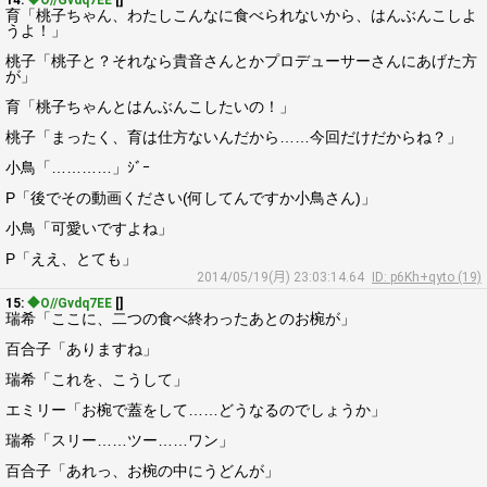
14:
◆O//Gvdq7EE
[]
育「桃子ちゃん、わたしこんなに食べられないから、はんぶんこしよ
うよ！」
桃子「桃子と？それなら貴音さんとかプロデューサーさんにあげた方
が」
育「桃子ちゃんとはんぶんこしたいの！」
桃子「まったく、育は仕方ないんだから……今回だけだからね？」
小鳥「…………」ｼﾞｰ
P「後でその動画ください(何してんですか小鳥さん)」
小鳥「可愛いですよね」
P「ええ、とても」
2014/05/19(月) 23:03:14.64
ID: p6Kh+qyto (19)
15:
◆O//Gvdq7EE
[]
瑞希「ここに、二つの食べ終わったあとのお椀が」
百合子「ありますね」
瑞希「これを、こうして」
エミリー「お椀で蓋をして……どうなるのでしょうか」
瑞希「スリー……ツー……ワン」
百合子「あれっ、お椀の中にうどんが」