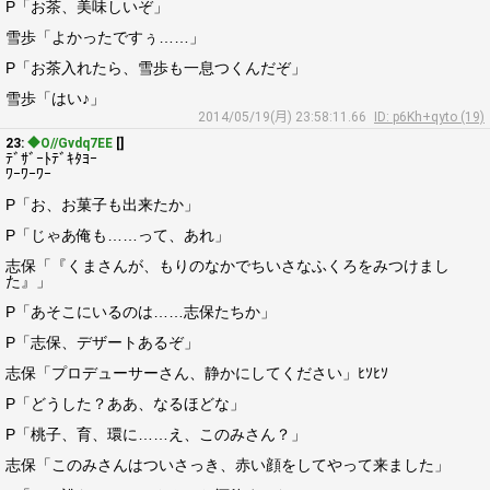
P「お茶、美味しいぞ」
雪歩「よかったですぅ……」
P「お茶入れたら、雪歩も一息つくんだぞ」
雪歩「はい♪」
2014/05/19(月) 23:58:11.66
ID: p6Kh+qyto (19)
23:
◆O//Gvdq7EE
[]
ﾃﾞｻﾞｰﾄﾃﾞｷﾀﾖｰ
ﾜｰﾜｰﾜｰ
P「お、お菓子も出来たか」
P「じゃあ俺も……って、あれ」
志保「『くまさんが、もりのなかでちいさなふくろをみつけまし
た』」
P「あそこにいるのは……志保たちか」
P「志保、デザートあるぞ」
志保「プロデューサーさん、静かにしてください」ﾋｿﾋｿ
P「どうした？ああ、なるほどな」
P「桃子、育、環に……え、このみさん？」
志保「このみさんはついさっき、赤い顔をしてやって来ました」