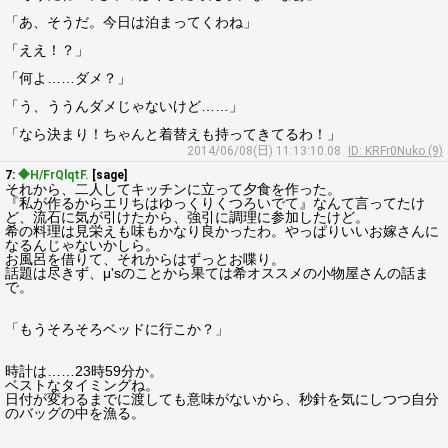
「あ、そうだ。今日は泊まってくわね」
「ええ！？」
「何よ……ダメ？」
「う、ううんダメじゃないけど……」
「なら決まり！ちゃんと着替えも持ってきてるわ！」
2014/06/08(日) 11:13:10.08
ID: KRFr0Nuko (9)
7:
◆H/FrQlqtF.
[sage]
それから、二人してキッチンに立って夕食を作った。
『私が作るからエリちはゆっくりくつろいでて』なんて言ってたけ
ど、流石に気が引けたから、強引に調理に参加したけど。
希の料理は見栄えも味もかなり良かったわ。やっぱりいいお嫁さんに
なるんじゃないかしら。
お風呂を借りて、それからはずっとお喋り。
話題は尽きず、μ'sのことから果ては希オススメの小物屋さんの話ま
で。
「もうそろそろベッドに行こか？」
時計は……23時59分か。
ベストなタイミングね。
日付が変わるまでに渡しても意味がないから、秒針を気にしつつ自分
のバッグの中を漁る。