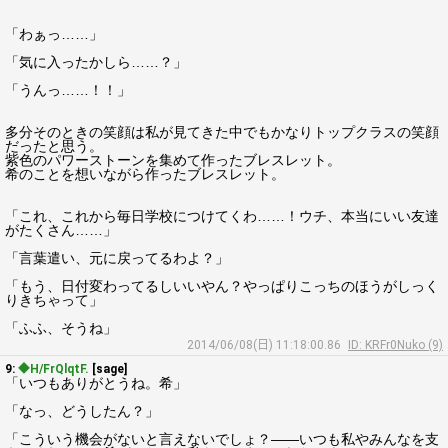
「わぁっ……」
「気に入ったかしら……？」
「うんっ……！！」
多分そのときの笑顔は私が見てきた中でもかなりトップクラスの笑顔
だったと思う。
紫色のパワーストーンを集めて作ったブレスレット。
希のことを想いながら作ったブレスレット。
「これ、これから毎日学校につけてくわ……！ウチ、本当にいい友達
がたくさん……」
「言葉遣い、元に戻ってるわよ？」
「もう、日付変わってるしいいやん？やっぱりこっちのほうがしっく
りきちゃって」
「ふふ、そうね」
2014/06/08(日) 11:18:00.86
ID: KRFr0Nuko (9)
9:
◆H/FrQlqtF.
[sage]
「いつもありがとうね。希」
「なっ、どうしたん？」
「こういう機会がないと言えないでしょ？――いつも私やみんなを支