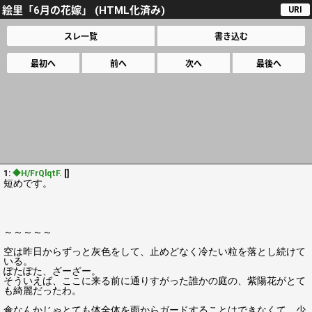
絵里「6月の花嫁」 (HTML化済み)
URI
スレ一覧
書き込む
最初へ
前へ
次へ
最後へ
1:
◆H/FrQlqtF.
[]
短めです。
～～～～～
空は昨日からずっと灰色をして、止めどなく冷たい粒を落とし続けて
いる。
ぽたぽた、ざーざー。
そういえば、ここに来る前に通りすがった誰かの庭の、紫陽花がとて
も綺麗だったわ。
傘なんかじゃとても体全体を雨からガードすることはできなくて、少