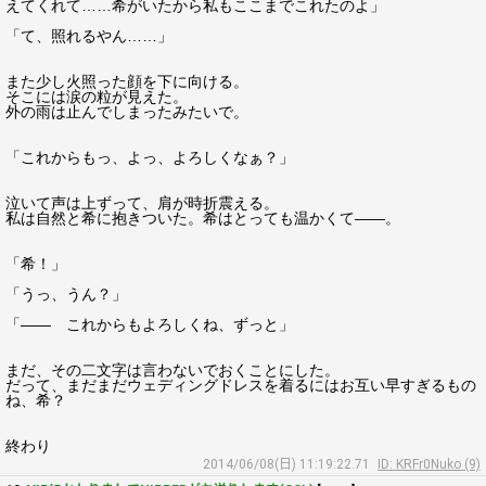
えてくれて……希がいたから私もここまでこれたのよ」
「て、照れるやん……」
また少し火照った顔を下に向ける。
そこには涙の粒が見えた。
外の雨は止んでしまったみたいで。
「これからもっ、よっ、よろしくなぁ？」
泣いて声は上ずって、肩が時折震える。
私は自然と希に抱きついた。希はとっても温かくて――。
「希！」
「うっ、うん？」
「―― これからもよろしくね、ずっと」
まだ、その二文字は言わないでおくことにした。
だって、まだまだウェディングドレスを着るにはお互い早すぎるもの
ね、希？
終わり
2014/06/08(日) 11:19:22.71
ID: KRFr0Nuko (9)