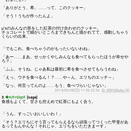
「ありがとう、希。……って、このクッキー」
「そう！うちが作ったんよ」
μ'sのみんなの形をした紅茶の付け合わせのクッキー。
チョコレートで細かいところまできちんと描かれてて、感動しちゃう
くらいの出来。
「でもこれ、食べちゃうのがもったいないわね」
「あー……まあ、せっかくやしみんなも食べてもらったほうが幸せや
ろ？」
「ふふ、そうね。じゃあ私は最初に希を食べさせてもらうわね」
「えっ、ウチを食べるん！？……や～ん、エリちのエッチ～」
「なっ、何言ってんのよ……もう、食べづらいじゃない」
2014/06/08(日) 11:06:22.56
ID: KRFr0Nuko (9)
3:
◆H/FrQlqtF.
[sage]
食感もよくて、甘さも控えめで紅茶にもよく合う。
「うん、すっごいおいしいわ！」
「そう？エリちにそう言ってもらえるなら頑張ってつくった甲斐があ
るってもんやんな！それじゃ、エリちをいただきまーす」