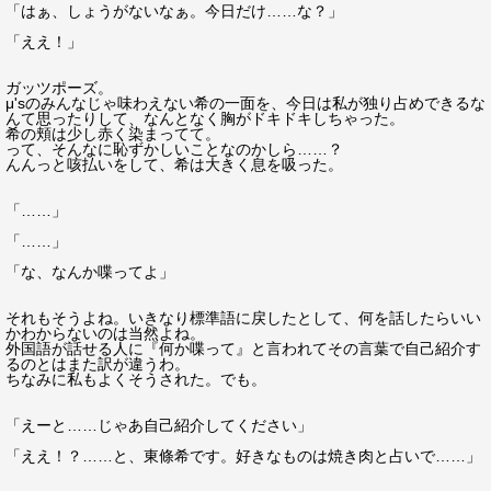
「はぁ、しょうがないなぁ。今日だけ……な？」
「ええ！」
ガッツポーズ。
μ'sのみんなじゃ味わえない希の一面を、今日は私が独り占めできるな
んて思ったりして、なんとなく胸がドキドキしちゃった。
希の頬は少し赤く染まってて。
って、そんなに恥ずかしいことなのかしら……？
んんっと咳払いをして、希は大きく息を吸った。
「……」
「……」
「な、なんか喋ってよ」
それもそうよね。いきなり標準語に戻したとして、何を話したらいい
かわからないのは当然よね。
外国語が話せる人に『何か喋って』と言われてその言葉で自己紹介す
るのとはまた訳が違うわ。
ちなみに私もよくそうされた。でも。
「えーと……じゃあ自己紹介してください」
「ええ！？……と、東條希です。好きなものは焼き肉と占いで……」