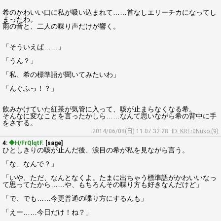
希のかわいい口に私が吸い込まれて……首なしエリーチカになってし
まったわ。
雨の音と、二人の喋り声だけが響く。
「そういえば……」
「うん？」
「私、希の標準語が聞いてみたいわ」
「んぐふっ！？」
飲みかけていた紅茶が気管に入って、咳が止まらなくなる希。
そんなに変なことを言ったかしら……なんて思いながら希の背中に手
をさする。
2014/06/08(日) 11:07:32.28
ID: KRFr0Nuko (9)
4:
◆H/FrQlqtF.
[sage]
ひとしきりの咳が止んだ後、涙目の希が私を見ながら言う。
「な、なんで？」
「いや、ただ、なんとなくよ。たまに出ちゃう標準語がかわいいなっ
て思ってたから……や、もちろんその喋り方も好きなんだけど」
「で、でも……今更普通の喋り方にするんも」
「えー……今日だけ！ね？」