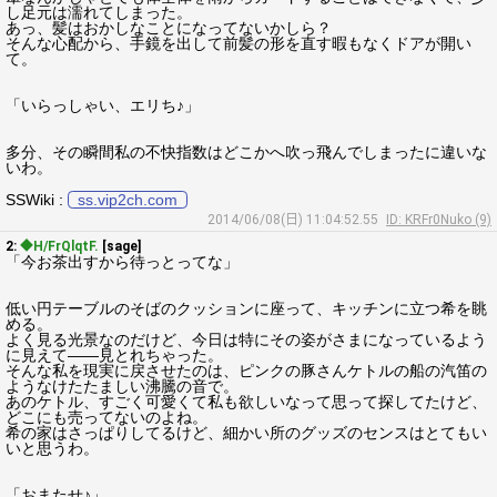
し足元は濡れてしまった。
あっ、髪はおかしなことになってないかしら？
そんな心配から、手鏡を出して前髪の形を直す暇もなくドアが開い
て。
「いらっしゃい、エリち♪」
多分、その瞬間私の不快指数はどこかへ吹っ飛んでしまったに違いな
いわ。
SSWiki :
ss.vip2ch.com
2014/06/08(日) 11:04:52.55
ID: KRFr0Nuko (9)
2:
◆H/FrQlqtF.
[sage]
「今お茶出すから待っとってな」
低い円テーブルのそばのクッションに座って、キッチンに立つ希を眺
める。
よく見る光景なのだけど、今日は特にその姿がさまになっているよう
に見えて――見とれちゃった。
そんな私を現実に戻させたのは、ピンクの豚さんケトルの船の汽笛の
ようなけたたましい沸騰の音で。
あのケトル、すごく可愛くて私も欲しいなって思って探してたけど、
どこにも売ってないのよね。
希の家はさっぱりしてるけど、細かい所のグッズのセンスはとてもい
いと思うわ。
「おまたせ♪」