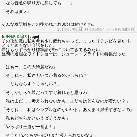
「なら普通の喋り方に戻しても……」
「それはダメ♪」
そんな攻防戦をこの後かれこれ30分は続けたわ。
2014/06/08(日) 11:10:59.57
ID: KRFr0Nuko (9)
6:
◆H/FrQlqtF.
[sage]
その攻防戦に私も希も少し疲れちゃって、まったりテレビを見たり、
とりとめもない会話をした。
希はもうすっかり標準語が板についてきてるみたい。
昼間の退屈なワイドショーは、ジューン・ブライドの特集だった。
「はぁー、この人綺麗だね」
「そうね～。私達もいつか着るのかしらね？」
「エリちならすぐじゃない？」
「そうかしら？希だってすぐ着れると思うわ」
「私はまだ……考えられないかも。エリちはどんなのが着たい？」
「そうね……私はシンプルなのがいいわ。あんまり派手すぎないの」
「私もどちらかといえばそうかも」
「やっぱり王道が一番よ！」
「そうだね♪でもやっぱりまだ考えられないなぁ」