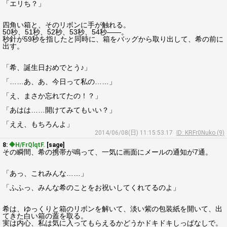
「エリち？」
四角い箱と、そのリボンに手が触れる。
50秒、51秒、52秒、53秒、54秒――。
秒針が59秒を指したと同時に、箱をバッグから取り出して、希の前に
出す。
「希、誕生日おめでとう♪」
「……あ、あ、今日って私の……」
「え、まさか忘れてたの！？」
「あはは……開けてみてもいい？」
「ええ、もちろんよ」
2014/06/08(日) 11:15:53.17
ID: KRFr0Nuko (9)
8:
◆H/FrQlqtF.
[sage]
その瞬間、希の携帯が鳴って、一気に画面にメールの通知が7通。
「あっ、これみんな……」
「ふふっ、みんな希のことをお祝いしてくれてるのよ」
希は、ゆっくりと箱のリボンを解いて、淡い紫の包装紙を開いて、出
てきた白い箱の蓋を取る。
実は内心、私は気に入ってもらえるかどうかドキドキしっぱなしで。