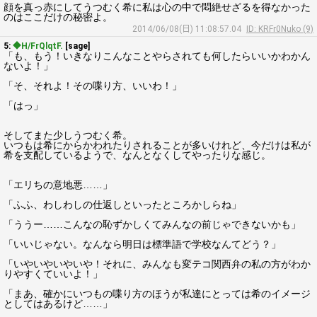
顔を真っ赤にしてうつむく希に私は心の中で悶絶せざるを得なかった
のはここだけの秘密よ。
2014/06/08(日) 11:08:57.04
ID: KRFr0Nuko (9)
5:
◆H/FrQlqtF.
[sage]
「も、もう！いきなりこんなことやらされても何したらいいかわかん
ないよ！」
「そ、それよ！その喋り方、いいわ！」
「はっ」
そしてまた少しうつむく希。
いつもは希にからかわれたりされることが多いけれど、今だけは私が
希を支配しているようで、なんとなくしてやったりな感じ。
「エリちの意地悪……」
「ふふ、わしわしの仕返しといったところかしらね」
「ううー……こんなの恥ずかしくてみんなの前じゃできないかも」
「いいじゃない。なんなら明日は標準語で学校なんてどう？」
「いやいやいやいや！それに、みんなも変テコ関西弁の私の方がわか
りやすくていいよ！」
「まあ、確かにいつもの喋り方のほうが私達にとっては希のイメージ
としてはあるけど……」