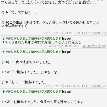
すり潰してしまえばいいって発想は、力づくだけど合理的だ！」
まゆ「で、ですねぇ！」
まゆ(この生活は幸せです。何かが著しくズレてる気がしますけど、
まゆは幸せです♪)
2014/07/23(水) 01:05:18.36
ID: LlZ1qxcd0 (27)
13:
VIPにかわりましてNIPPERがお送りします
[sage]
リストラされた旦那が嫁に気を遣ってるように見える
2014/07/23(水) 01:06:30.11
ID: 3Rva2U8b0 (2)
14:
VIPにかわりましてNIPPERがお送りします
[saga]
まゆ(……食べ過ぎちゃいました)
モバP「ご馳走様でした。まゆも、な」
まゆ「あっ、ご馳走様でした」
2014/07/23(水) 01:07:52.29
ID: LlZ1qxcd0 (27)
15:
VIPにかわりましてNIPPERがお送りします
[saga]
モバP「お粗末様でした。食後のお茶を沸かしてくるよ」