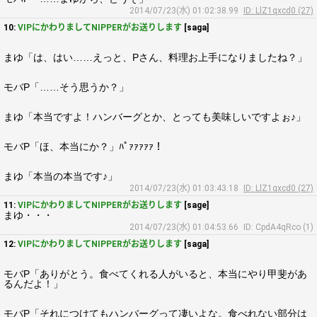
2014/07/23(水) 01:02:38.99
ID: LlZ1qxcd0 (27)
10:
VIPにかわりましてNIPPERがお送りします
[saga]
まゆ「は、はい……えっと、Pさん、料理お上手になりましたね？」
モバP「……そう思うか？」
まゆ「本当ですよ！ハンバーグとか、とっても美味しいですよぉ♪」
モバP「ほ、本当にか？」ﾊﾟｧｧｧｧｧ！
まゆ「本当の本当です♪」
2014/07/23(水) 01:03:43.18
ID: LlZ1qxcd0 (27)
11:
VIPにかわりましてNIPPERがお送りします
[sage]
まゆ・・・
2014/07/23(水) 01:04:53.66
ID: CpdA4qRco (1)
12:
VIPにかわりましてNIPPERがお送りします
[saga]
モバP「ありがとう。食べてくれる人がいると、本当にやり甲斐があ
るんだよ！」
モバP「それにつけてもハンバーグって凄いよな。食べれない部分は