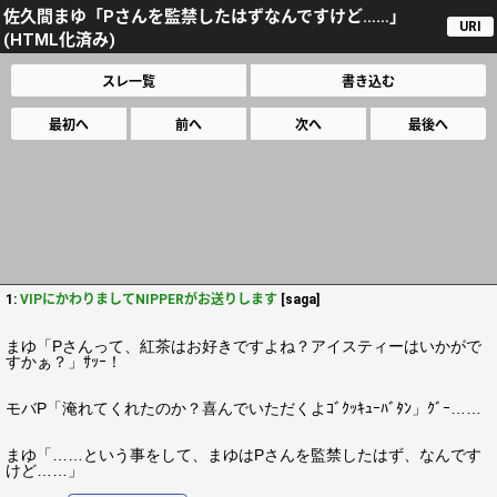
佐久間まゆ「Pさんを監禁したはずなんですけど……」
URI
(HTML化済み)
スレ一覧
書き込む
最初へ
前へ
次へ
最後へ
1:
VIPにかわりましてNIPPERがお送りします
[saga]
まゆ「Pさんって、紅茶はお好きですよね？アイスティーはいかがで
すかぁ？」ｻｯｰ！
モバP「淹れてくれたのか？喜んでいただくよｺﾞｸｯｷｭｰﾊﾞﾀﾝ」ｸﾞｰ……
まゆ「……という事をして、まゆはPさんを監禁したはず、なんです
けど……」