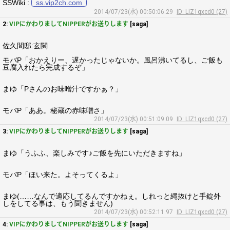
SSWiki :
ss.vip2ch.com
2014/07/23(水) 00:50:06.29
ID: LlZ1qxcd0 (27)
2:
VIPにかわりましてNIPPERがお送りします
[saga]
佐久間邸:玄関
モバP「おかえりー、遅かったじゃないか。風呂沸いてるし、ご飯も
豆腐入れたら完成するぞ」
まゆ「Pさんのお味噌汁ですかぁ？」
モバP「ああ。秘蔵の赤味噌さ」
2014/07/23(水) 00:51:09.09
ID: LlZ1qxcd0 (27)
3:
VIPにかわりましてNIPPERがお送りします
[saga]
まゆ「うふふ、楽しみです♪ご飯を先にいただきますね」
モバP「ほい来た。よそってくるよ」
まゆ(……なんで適応してるんですかねぇ。しれっと縄抜けと手錠外
しをしてる事は、もう聞きません)
2014/07/23(水) 00:52:11.97
ID: LlZ1qxcd0 (27)
4:
VIPにかわりましてNIPPERがお送りします
[saga]