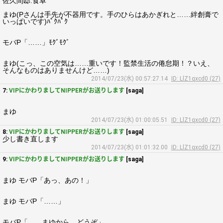
佐久間邸:食卓
まゆ(Pさんは手先が不器用です。手のひらはあかぎれと……絆創膏で
いっぱいです)ﾊﾟｸﾊﾟｸ
モバP「……」ﾓｸﾞﾓｸﾞ
まゆ(こっ、この空気は……重いです！監禁生活の倦怠期！？いえ、
そんなものはありませんけど……)
2014/07/23(水) 00:57:27.14
ID: LlZ1qxcd0 (27)
7:
VIPにかわりましてNIPPERがお送りします
[saga]
まゆ
2014/07/23(水) 01:00:05.51
ID: LlZ1qxcd0 (27)
8:
VIPにかわりましてNIPPERがお送りします
[saga]
少し書き直します
2014/07/23(水) 01:01:32.00
ID: LlZ1qxcd0 (27)
9:
VIPにかわりましてNIPPERがお送りします
[saga]
まゆ モバP「あっ、あの！」
まゆ モバP「……」
モバP「……まゆから、どうぞ」