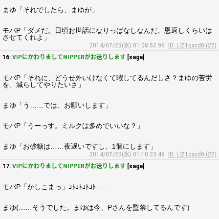
まゆ「それでしたら、まゆが」
モバP「ダメだ。日頃お世話になりっぱなしなんだ、恩返しくらいは
させてくれよ」
2014/07/23(水) 01:08:52.96
ID: LlZ1qxcd0 (27)
16:
VIPにかわりましてNIPPERがお送りします
[saga]
モバP「それに、どうせ外いけなくて暇してるんだしさ？まゆの苦労
を、減らしてやりたいさ」
まゆ「う……では、お願いします」
モバP「うーっす。ミルクは多めでいいな？」
まゆ「お砂糖は……夜遅いですし、1個にします」
2014/07/23(水) 01:10:23.48
ID: LlZ1qxcd0 (27)
17:
VIPにかわりましてNIPPERがお送りします
[saga]
モバP「かしこまっ」ｺﾄｺﾄｺﾄｺﾄ……
まゆ(……そうでした。まゆは今、Pさんを監禁してるんです)