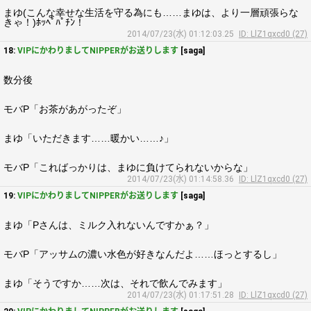
まゆ(こんな幸せな生活を守る為にも……まゆは、より一層頑張らな
きゃ！)ﾎｯﾍﾟﾊﾟﾁﾝ！
2014/07/23(水) 01:12:03.25
ID: LlZ1qxcd0 (27)
18:
VIPにかわりましてNIPPERがお送りします
[saga]
数分後
モバP「お茶があがったぞ」
まゆ「いただきます……暖かい……♪」
モバP「こればっかりは、まゆに負けてられないからな」
2014/07/23(水) 01:14:58.36
ID: LlZ1qxcd0 (27)
19:
VIPにかわりましてNIPPERがお送りします
[saga]
まゆ「Pさんは、ミルク入れないんですかぁ？」
モバP「アッサムの濃い水色が好きなんだよ……ほっとするし」
まゆ「そうですか……次は、それで飲んでみます」
2014/07/23(水) 01:17:51.28
ID: LlZ1qxcd0 (27)