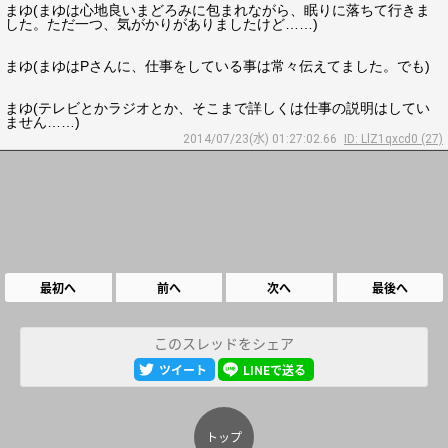
まゆ(まゆは心地良いまどろみに包まれながら、眠りに落ちて行きま
した。ただ一つ、気がかりがありましたけど……)
まゆ(まゆはPさんに、仕事をしている事は常々伝えてました。でも)
まゆ(テレビとかラジオとか、そこまで詳しくは仕事の説明はしてい
ません……)
2014/07/23(水) 01:27:02.66
ID: LlZ1qxcd0 (27)
最初へ
前へ
次へ
最後へ
このスレッドをシェア
ツイート
LINEで送る
トップ