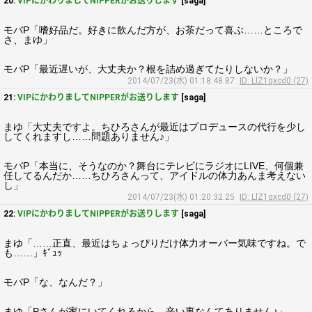
20:
VIPにかわりましてNIPPERがお送りします
[saga]
モバP「嗜好品だ。好きに飲んだ方が、お茶だって喜ぶ……ところで
さ、まゆ」
モバP「最近遅いが、大丈夫か？根を詰め過ぎてたりしないか？」
2014/07/23(水) 01:18:48.87
ID: LlZ1qxcd0 (27)
21:
VIPにかわりましてNIPPERがお送りします
[saga]
まゆ「大丈夫ですよ。ちひろさんが最近はプロデュースの代行を少し
してくれますし……問題ありません♪」
モバP「本当に、そうなのか？舞台にテレビにラジオにLIVE、何個兼
任してるんだか……ちひろさんって、アイドルの体力あんま考えない
し」
2014/07/23(水) 01:20:32.25
ID: LlZ1qxcd0 (27)
22:
VIPにかわりましてNIPPERがお送りします
[saga]
まゆ「……正直、最近はちょっぴりだけ体力オーバー気味ですね。で
も……」ｷﾞｭｯ
モバP「な、なんだ？」
まゆ「Pさんが家にいてくれるから、辛い事なんてありません♪」