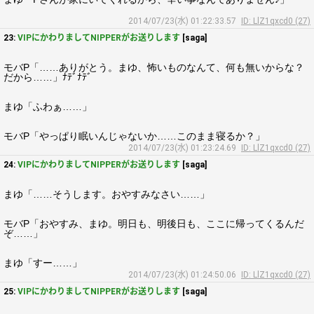
2014/07/23(水) 01:22:33.57
ID: LlZ1qxcd0 (27)
23:
VIPにかわりましてNIPPERがお送りします
[saga]
モバP「……ありがとう。まゆ、怖いものなんて、何も無いからな？
だから……」ﾅﾃﾞﾅﾃﾞ
まゆ「ふわぁ……」
モバP「やっぱり眠いんじゃないか……このまま寝るか？」
2014/07/23(水) 01:23:24.69
ID: LlZ1qxcd0 (27)
24:
VIPにかわりましてNIPPERがお送りします
[saga]
まゆ「……そうします。おやすみなさい……」
モバP「おやすみ、まゆ。明日も、明後日も、ここに帰ってくるんだ
ぞ……」
まゆ「すー……」
2014/07/23(水) 01:24:50.06
ID: LlZ1qxcd0 (27)
25:
VIPにかわりましてNIPPERがお送りします
[saga]