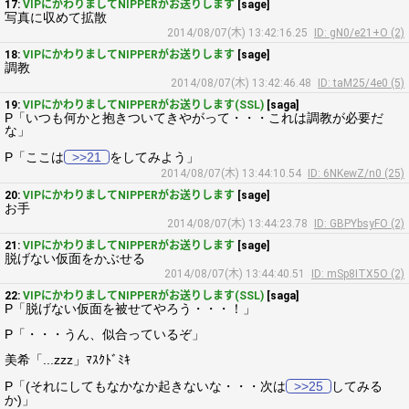
17:
VIPにかわりましてNIPPERがお送りします
[sage]
写真に収めて拡散
2014/08/07(木) 13:42:16.25
ID: gN0/e21+O (2)
18:
VIPにかわりましてNIPPERがお送りします
[sage]
調教
2014/08/07(木) 13:42:46.48
ID: taM25/4e0 (5)
19:
VIPにかわりましてNIPPERがお送りします(SSL)
[saga]
P「いつも何かと抱きついてきやがって・・・これは調教が必要だ
な」
P「ここは
>>21
をしてみよう」
2014/08/07(木) 13:44:10.54
ID: 6NKewZ/n0 (25)
20:
VIPにかわりましてNIPPERがお送りします
[sage]
お手
2014/08/07(木) 13:44:23.78
ID: GBPYbsyFO (2)
21:
VIPにかわりましてNIPPERがお送りします
[sage]
脱げない仮面をかぶせる
2014/08/07(木) 13:44:40.51
ID: mSp8ITX5O (2)
22:
VIPにかわりましてNIPPERがお送りします(SSL)
[saga]
P「脱げない仮面を被せてやろう・・・！」
P「・・・うん、似合っているぞ」
美希「...zzz」ﾏｽｸﾄﾞﾐｷ
P「(それにしてもなかなか起きないな・・・次は
>>25
してみる
か)」