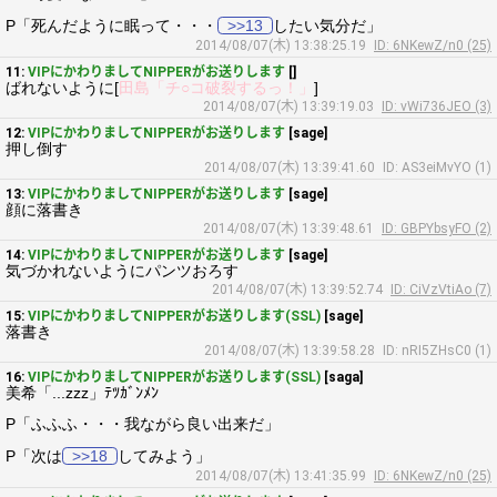
P「死んだように眠って・・・
>>13
したい気分だ」
2014/08/07(木) 13:38:25.19
ID: 6NKewZ/n0 (25)
11:
VIPにかわりましてNIPPERがお送りします
[]
ばれないように[
田島「チ○コ破裂するっ！」
]
2014/08/07(木) 13:39:19.03
ID: vWi736JEO (3)
12:
VIPにかわりましてNIPPERがお送りします
[sage]
押し倒す
2014/08/07(木) 13:39:41.60
ID: AS3eiMvYO (1)
13:
VIPにかわりましてNIPPERがお送りします
[sage]
顔に落書き
2014/08/07(木) 13:39:48.61
ID: GBPYbsyFO (2)
14:
VIPにかわりましてNIPPERがお送りします
[sage]
気づかれないようにパンツおろす
2014/08/07(木) 13:39:52.74
ID: CiVzVtiAo (7)
15:
VIPにかわりましてNIPPERがお送りします(SSL)
[sage]
落書き
2014/08/07(木) 13:39:58.28
ID: nRI5ZHsC0 (1)
16:
VIPにかわりましてNIPPERがお送りします(SSL)
[saga]
美希「...zzz」ﾃﾂｶﾞﾝﾒﾝ
P「ふふふ・・・我ながら良い出来だ」
P「次は
>>18
してみよう」
2014/08/07(木) 13:41:35.99
ID: 6NKewZ/n0 (25)