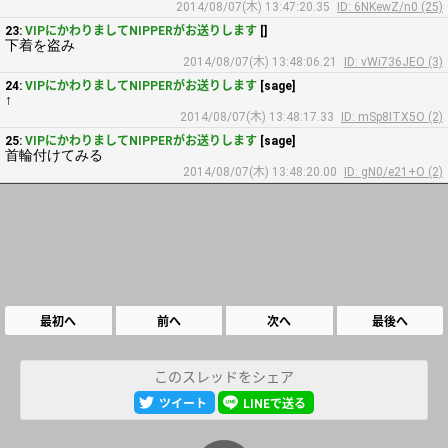
2014/08/07(木) 13:47:20.35
ID: 6NKewZ/n0 (25)
23:
VIPにかわりましてNIPPERがお送りします
[]
下着を盗み
2014/08/07(木) 13:48:06.21
ID: vWi736JEO (3)
24:
VIPにかわりましてNIPPERがお送りします
[sage]
↑
2014/08/07(木) 13:48:17.33
ID: mSp8ITX5O (2)
25:
VIPにかわりましてNIPPERがお送りします
[sage]
首輪付けてみる
2014/08/07(木) 13:48:20.00
ID: gN0/e21+O (2)
最初へ
前へ
次へ
最後へ
このスレッドをシェア
ツイート
LINEで送る