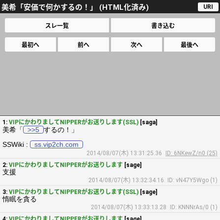
美希「安価で何かするの！」 (HTML化済み)
URI
スレ一覧
書き込む
最初へ
前へ
次へ
最後へ
1:
VIPにかわりましてNIPPERがお送りします(SSL)
[saga]
美希「
>>5
するの！」
SSWiki :
ss.vip2ch.com
2014/08/07(木) 13:31:25.36
ID: 6NKewZ/n0 (25)
2:
VIPにかわりましてNIPPERがお送りします
[sage]
支援
2014/08/07(木) 13:32:34.16
ID: vN47Y5Wgo (1)
3:
VIPにかわりましてNIPPERがお送りします(SSL)
[sage]
惰眠を貪る
2014/08/07(木) 13:33:13.28
ID: KNNNrAs/0 (1)
4:
VIPにかわりましてNIPPERがお送りします
[sage]