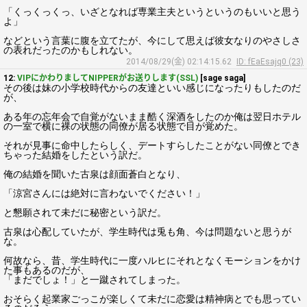
「くっくっくっ、いざとなれば専業主夫というというのもいいと思う
よ」
などという言葉に腹を立てたが、今にして思えば彼女なりのやさしさ
の表れだったのかもしれない。
2014/08/29(金) 02:14:15.62
ID: fEaEsajq0 (23)
12:
VIPにかわりましてNIPPERがお送りします(SSL)
[sage saga]
その後は妹の小学校時代からの友達といい感じになったりもしたのだ
が、
ある年の忘年会で自覚がないまま酷く深酒をしたのか俺は翌日ホテル
の一室で横に裸の状態の同僚が居る状態で目が覚めた。
それが見事に命中したらしく、デートすらしたことがない同僚とでき
ちゃった結婚をしたという訳だ。
俺の結婚を聞いた古泉は顔面蒼白となり、
「涼宮さんには絶対に言わないでください！」
と懇願されて未だに秘密という訳だ。
古泉は心配していたが、学生時代は兎も角、今は問題ないと思うが
な。
何故なら、昔、学生時代に一度ハルヒにそれとなくモーションをかけ
た事もあるのだが、
「まだでしょ！」と一蹴されてしまった。
おそらく起業家ごっこが楽しくて未だに恋愛は精神病とでも思ってい