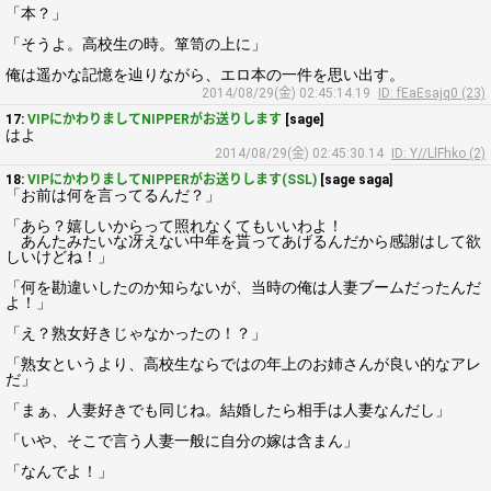
「本？」
「そうよ。高校生の時。箪笥の上に」
俺は遥かな記憶を辿りながら、エロ本の一件を思い出す。
2014/08/29(金) 02:45:14.19
ID: fEaEsajq0 (23)
17:
VIPにかわりましてNIPPERがお送りします
[sage]
はよ
2014/08/29(金) 02:45:30.14
ID: Y//LlFhko (2)
18:
VIPにかわりましてNIPPERがお送りします(SSL)
[sage saga]
「お前は何を言ってるんだ？」
「あら？嬉しいからって照れなくてもいいわよ！
あんたみたいな冴えない中年を貰ってあげるんだから感謝はして欲
しいけどね！」
「何を勘違いしたのか知らないが、当時の俺は人妻ブームだったんだ
よ！」
「え？熟女好きじゃなかったの！？」
「熟女というより、高校生ならではの年上のお姉さんが良い的なアレ
だ」
「まぁ、人妻好きでも同じね。結婚したら相手は人妻なんだし」
「いや、そこで言う人妻一般に自分の嫁は含まん」
「なんでよ！」