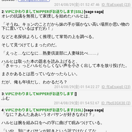
2014/08/29(金) 01:52:47.46
ID: fEaEsajq0 (23)
2:
VIPにかわりましてNIPPERがお送りします(SSL)
[sage saga]
オレの抗議を無視して家捜しを始めたハルヒは、
「そうね。キョンのことだから妹の手が届かない高い場所か思い物の
下に置いているはずだわ！」
などと名探偵よろしく推理して箪笥の上を調べる。
そして見つけてしまったのだ。
「えっと…なになに…熟妻倶楽部に人妻味比べ……」
ハルヒは取った本の題名を読み上げると、
「きゃっ」っとハルヒらしくない声を小さく出して本を放り投げた。
まさかあるとは思っていなかったらしい。
だが、俺も年頃だし、わかるだろ？
2014/08/29(金) 01:54:22.27
ID: fEaEsajq0 (23)
3:
VIPにかわりましてNIPPERがお送りします
[]
ふむ
2014/08/29(金) 01:54:52.67
ID: Pbo53GX30 (2)
4:
VIPにかわりましてNIPPERがお送りします(SSL)
[sage saga]
「なに？あんたああいうオバサンが好きなわけ？」
ハルヒは腕を組み口をへの字に曲げて睨みつけている。
「いや、別にオバサンが好きという訳ではなくてな……」