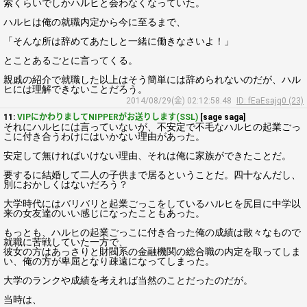
索くらいでしかハルヒと会わなくなっていた。
ハルヒは俺の就職内定から今に至るまで、
「そんな所は辞めてあたしと一緒に働きなさいよ！」
とことあるごとに言ってくる。
親戚の紹介で就職した以上はそう簡単には辞められないのだが、ハル
ヒには理解できないことだろう。
2014/08/29(金) 02:12:58.48
ID: fEaEsajq0 (23)
11:
VIPにかわりましてNIPPERがお送りします(SSL)
[sage saga]
それにハルヒには言っていないが、不安定で不毛なハルヒの起業ごっ
こに付き合うわけにはいかない理由があった。
安定して無ければいけない理由、それは俺に家族ができたことだ。
要するに結婚して二人の子供まで居るということだ。四十なんだし、
別におかしくはないだろう？
大学時代にはバリバリと起業ごっこをしているハルヒを尻目に中学以
来の女友達のいい感じになったこともあった。
もっとも、ハルヒの起業ごっこに付き合った俺の成績は散々なもので
就職に苦戦していた一方で、
彼女の方はあっさりと財閥系の金融機関の総合職の内定を取ってしま
い、俺の方が卑屈となり疎遠になってしまった。
大学のランクや成績を考えれば当然のことだったのだが。
当時は、