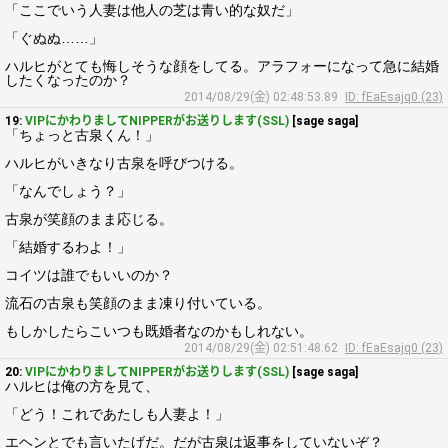
「ここでいう人妻は他人の芝は青い的な奴だ」
「ぐぬぬ……」
ハルヒがとても悔しそうな顔をしてる。アラフォーになって急に結婚
したくなったのか？
2014/08/29(金) 02:48:53.89
ID: fEaEsajq0 (23)
19:
VIPにかわりましてNIPPERがお送りします(SSL)
[sage saga]
「ちょっと古泉くん！」
ハルヒがいきなり古泉を呼びつける。
「なんでしょう？」
古泉が笑顔のまま応じる。
「結婚するわよ！」
コイツは誰でもいいのか？
流石の古泉も笑顔のまま凍り付いている。
もしかしたらこいつも既婚者なのかもしれない。
2014/08/29(金) 02:51:48.62
ID: fEaEsajq0 (23)
20:
VIPにかわりましてNIPPERがお送りします(SSL)
[sage saga]
ハルヒは俺の方を見て、
「どう！これであたしも人妻よ！」
エヘンとでも言いたげだ。だが古泉は返事をしていないぞ？