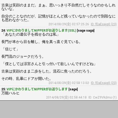
古泉は笑顔のままだ。まぁ、思いっきり不自然だしそうなのかもしれ
ないな。
自分のことなのだが、記憶がほとんど残っていなかったので別段なに
も思わなかった。
2014/08/29(金) 02:57:25.26
ID: fEaEsajq0 (23)
24:
VIPにかわりましてNIPPERがお送りします(SSL)
[sage saga]
「あなたの遺伝子を残せるのは私」
長門が本から目を離し、俺を真っ直ぐ見ている。
「信じて」
長門流のジョークだろう。
「僕としては涼宮さんと引っ付いて欲しいんですけどね」
古泉は笑顔のまま二歩をした。流石に焦ったのだろう。
その時、乱暴にドアが開いた。
2014/08/29(金) 02:58:13.02
ID: fEaEsajq0 (23)
25:
VIPにかわりましてNIPPERがお送りします
[sage]
万能ハルヒ
2014/08/29(金) 02:58:44.18
ID: CwZ9VKdmo (1)