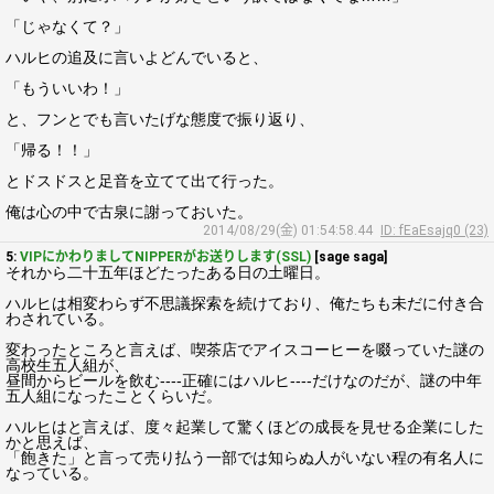
「じゃなくて？」
ハルヒの追及に言いよどんでいると、
「もういいわ！」
と、フンとでも言いたげな態度で振り返り、
「帰る！！」
とドスドスと足音を立てて出て行った。
俺は心の中で古泉に謝っておいた。
2014/08/29(金) 01:54:58.44
ID: fEaEsajq0 (23)
5:
VIPにかわりましてNIPPERがお送りします(SSL)
[sage saga]
それから二十五年ほどたったある日の土曜日。
ハルヒは相変わらず不思議探索を続けており、俺たちも未だに付き合
わされている。
変わったところと言えば、喫茶店でアイスコーヒーを啜っていた謎の
高校生五人組が、
昼間からビールを飲む----正確にはハルヒ----だけなのだが、謎の中年
五人組になったことくらいだ。
ハルヒはと言えば、度々起業して驚くほどの成長を見せる企業にした
かと思えば、
「飽きた」と言って売り払う一部では知らぬ人がいない程の有名人に
なっている。