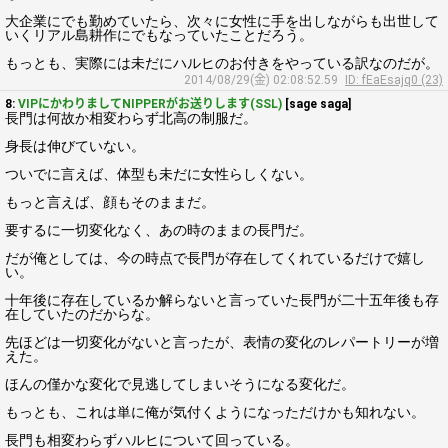
大企業にでも勤めていたら、次々に女性に手を出しながらも出世して
いくリアル島耕作にでもなっていたことだろう。
もっとも、実際には未だにハルヒのお付きをやっている訳なのだが。
2014/08/29(金) 02:08:52.59
ID: fEaEsajq0 (23)
8:
VIPにかわりましてNIPPERがお送りします(SSL)
[sage saga]
長門は何故か相変わらず北高の制服だ。
身長は伸びていない。
ついでに言えば、体型も未だに女性らしくない。
もっと言えば、顔もそのままだ。
要するに一切変化なく、あの時のままの長門だ。
だが俺としては、今の時点で長門が存在してくれているだけで嬉し
い。
十年後に存在しているか解らないと言っていた長門が二十五年後も存
在していたのだからな。
先ほどは一切変化がないと言ったが、表情の変化のレパートリーが増
えた。
ほんの僅かな変化で見逃してしまいそうになる変化だ。
もっとも、これは単に俺が気付くようになっただけかも知れない。
長門も相変わらずハルヒについて回っている。