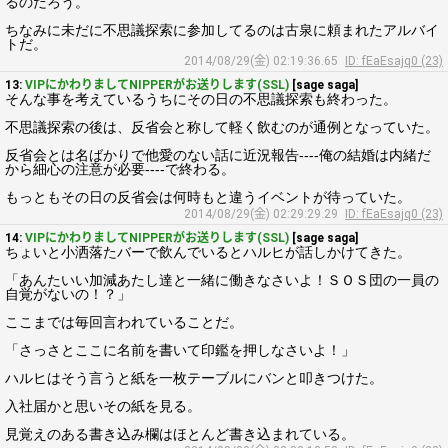
るのだろう。
ちなみに未だに不思議探索に参加してるのは古泉に頼まれたアルバイ
トだ。
2014/08/29(金) 02:19:36.65
ID: fEaEsajq0 (23)
13:
VIPにかわりましてNIPPERがお送りします(SSL)
[sage saga]
そんな事を考えているうちにその日の不思議探索も終わった。
不思議探索の後は、反省会と称して軽く飲むのが通例となっていた。
反省会とは名ばかりで他愛のない話に近況報告----俺の結婚は内緒だ
から細心の注意が必要----で終わる。
もっともその日の反省会は何時もと違うイベントが待っていた。
2014/08/29(金) 02:29:29.29
ID: fEaEsajq0 (23)
14:
VIPにかわりましてNIPPERがお送りします(SSL)
[sage saga]
ちょいと小洒落たバーで飲んでいるとハルヒが話しかけてきた。
「あんたいい加減あたし達と一緒に働きなさいよ！ＳＯＳ団の一員の
自覚がないの！？」
ここまでは毎回言われていることだ。
「さっさとここに名前を書いて印鑑を押しなさいよ！」
ハルヒはそう言うと紙を一枚テーブルにバンと叩きつけた。
入社届かと思いその紙を見る。
見覚えのある書き込み欄はほとんど書き込まれている。