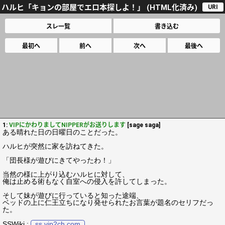
ハルヒ「キョンの部屋でエロ本探しよ！」 (HTML化済み)
URI
スレ一覧
書き込む
最初へ
前へ
次へ
最後へ
1:
VIPにかわりましてNIPPERがお送りします
[sage saga]
ある晴れた日の日曜日のことだった。
ハルヒが突然に家を訪ねてきた。
「団長様が遊びにきてやったわ！」
当然の様に上がり込むハルヒに対して、
俺は止める術もなく自室への侵入を許してしまった。
そして妹が遊びに行っていると知った途端、
ベッドの上に仁王立ちになり発せられたお言葉が題名のセリフだっ
た。
SSWiki :
ss.vip2ch.com