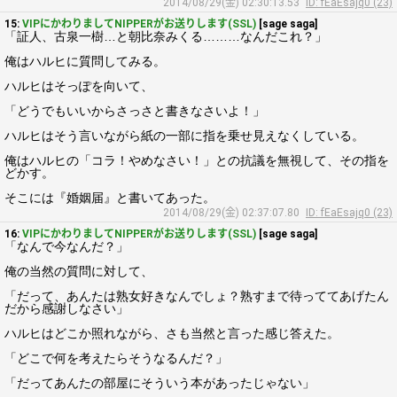
2014/08/29(金) 02:30:13.53
ID: fEaEsajq0 (23)
15:
VIPにかわりましてNIPPERがお送りします(SSL)
[sage saga]
「証人、古泉一樹…と朝比奈みくる………なんだこれ？」
俺はハルヒに質問してみる。
ハルヒはそっぽを向いて、
「どうでもいいからさっさと書きなさいよ！」
ハルヒはそう言いながら紙の一部に指を乗せ見えなくしている。
俺はハルヒの「コラ！やめなさい！」との抗議を無視して、その指を
どかす。
そこには『婚姻届』と書いてあった。
2014/08/29(金) 02:37:07.80
ID: fEaEsajq0 (23)
16:
VIPにかわりましてNIPPERがお送りします(SSL)
[sage saga]
「なんで今なんだ？」
俺の当然の質問に対して、
「だって、あんたは熟女好きなんでしょ？熟すまで待っててあげたん
だから感謝しなさい」
ハルヒはどこか照れながら、さも当然と言った感じ答えた。
「どこで何を考えたらそうなるんだ？」
「だってあんたの部屋にそういう本があったじゃない」