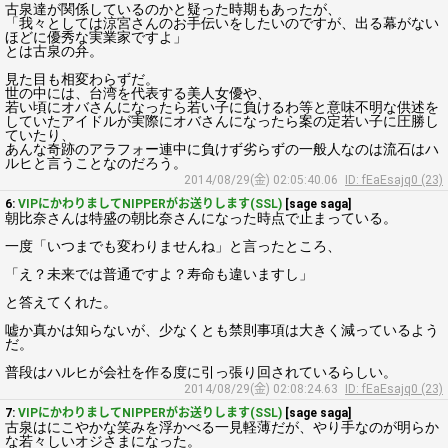
古泉達が関係しているのかと疑った時期もあったが、
「我々としては涼宮さんのお手伝いをしたいのですが、出る幕がない
ほどに優秀な実業家ですよ」
とは古泉の弁。
見た目も相変わらずだ。
世の中には、台湾を代表する美人女優や、
若い頃にオバさんになったら若い子に負けるわ等と意味不明な供述を
していたアイドルが実際にオバさんになったら案の定若い子に圧勝し
ていたり、
あんな奇跡のアラフォー連中に負けず劣らずの一般人なのは流石はハ
ルヒと言うことなのだろう。
2014/08/29(金) 02:05:40.06
ID: fEaEsajq0 (23)
6:
VIPにかわりましてNIPPERがお送りします(SSL)
[sage saga]
朝比奈さんは特盛の朝比奈さんになった時点で止まっている。
一度「いつまでも変わりませんね」と言ったところ、
「え？未来では普通ですよ？寿命も違いますし」
と答えてくれた。
嘘か真かは知らないが、少なくとも禁則事項は大きく減っているよう
だ。
普段はハルヒが会社を作る度に引っ張り回されているらしい。
2014/08/29(金) 02:08:24.63
ID: fEaEsajq0 (23)
7:
VIPにかわりましてNIPPERがお送りします(SSL)
[sage saga]
古泉はにこやかな笑みを浮かべる一見軽薄だが、やり手なのが明らか
な若々しいオジさまになった。