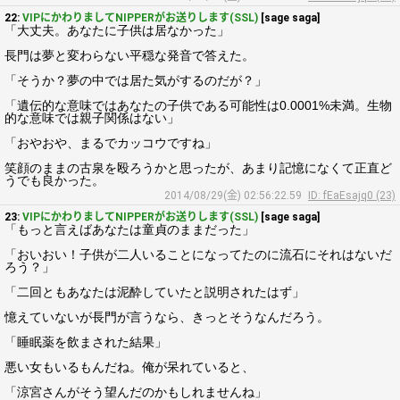
22:
VIPにかわりましてNIPPERがお送りします(SSL)
[sage saga]
「大丈夫。あなたに子供は居なかった」
長門は夢と変わらない平穏な発音で答えた。
「そうか？夢の中では居た気がするのだが？」
「遺伝的な意味ではあなたの子供である可能性は0.0001%未満。生物
的な意味では親子関係はない」
「おやおや、まるでカッコウですね」
笑顔のままの古泉を殴ろうかと思ったが、あまり記憶になくて正直ど
うでも良かった。
2014/08/29(金) 02:56:22.59
ID: fEaEsajq0 (23)
23:
VIPにかわりましてNIPPERがお送りします(SSL)
[sage saga]
「もっと言えばあなたは童貞のままだった」
「おいおい！子供が二人いることになってたのに流石にそれはないだ
ろう？」
「二回ともあなたは泥酔していたと説明されたはず」
憶えていないが長門が言うなら、きっとそうなんだろう。
「睡眠薬を飲まされた結果」
悪い女もいるもんだね。俺が呆れていると、
「涼宮さんがそう望んだのかもしれませんね」