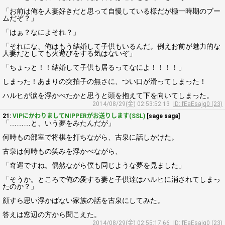
「お前は俺を人妻好きだと思って自慢している様だが極一時期のブー
ムだぞ？」
「はぁ？なによそれ？」
「それにな、俺はもう結婚して子供もいるんだ。例えお前が魅力的な
人妻だとしても火遊びをする気はないぞ」
「ちょっと！！結婚して子供も居るってなによ！！！！」
しまった！あまりの突拍子の無さに、つい口が滑ってしまった！
ハルヒが涙を浮かべたかと思うと頭を抱えて下を向いてしまった。
2014/08/29(金) 02:53:52.13
ID: fEaEsajq0 (23)
21:
VIPにかわりましてNIPPERがお送りします(SSL)
[sage saga]
「………と、いう夢をみたんだが」
何時もの部室で将棋を打ちながら、古泉に話しかけた。
古泉は何時もの笑みを浮かべながら、
「奇遇ですね。偶然ながら僕も同じような夢を見ました」
「そうか。ところで俺の愛する妻と子供達はハルヒに消されてしまっ
たのか？」
顔すら思い浮かばない家族の話を古泉にしてみた。
答えは窓辺の方から聞こえた。
2014/08/29(金) 02:55:17.66
ID: fEaEsajq0 (23)