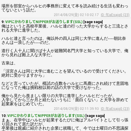
場所を部室からハルヒの事務所に変えて本を読み続ける生活も変わっ
てないという話だ。
2014/08/29(金) 02:10:02.17
ID: fEaEsajq0 (23)
9:
VIPにかわりましてNIPPERがお送りします(SSL)
[sage saga]
俺はというと高校卒業後、ハルヒ達の行った大学からすると三流とさ
れる大学に進学した。
ハルヒ達と言ったのは、俺以外の四人は同じ大学に進んだ----朝比奈
さんは一浪したが----のだ。
道行く人十人に聞けば十人が超難関名門大学と知っている大学で、俺
から見れば殿上人な大学だ。
古泉は、
「涼宮さんは同じ大学に進むことを望んでいるので受けてください。
絶対に受かりますから」
などと言っていたが、模試の点数をハルヒに馬鹿にされ続けて意固地
になってた俺は挑戦校以前の話の大学で受けなかった。
俺から見たら羨ましい限りの大学に進学したハルヒだったが、
入学してから三か月と経たないうちに「面白くない」と大学を辞めて
起業家をはじめていた。
2014/08/29(金) 02:11:39.93
ID: fEaEsajq0 (23)
10:
VIPにかわりましてNIPPERがお送りします(SSL)
[sage saga]
まぁ、在学中はハルヒが起業するたびに俺はアルバイトとして引っ張
り回されて居た訳だが、
卒業後は親戚に紹介された企業に就職して、今では土曜日の不思議探