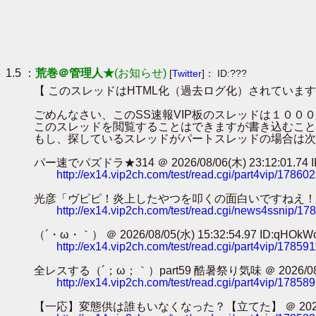
1.5 ：
荒巻＠管理人★
(お知らせ)
[
Twitter
]： ID:???
【 このスレッドはHTML化（過去ログ化）されています
ごめんなさい、このSS速報VIP板のスレッドは１０
このスレッドを閲覧することはできますが書き込むこと
もし、探しているスレッドがパートスレッドの場合は次
パー速でパズドラ★314 ＠ 2026/08/06(木) 23:12:01.74 ID
http://ex14.vip2ch.com/test/read.cgi/part4vip/17860
光彦「ヴピピ！炎上したやつを叩くの面白いですねえ！！！」ｶﾀｶﾀｶﾀｶﾀ
http://ex14.vip2ch.com/test/read.cgi/news4ssnip/1
（´・ω・｀） ＠ 2026/08/05(水) 15:32:54.97 ID:qHOkW
http://ex14.vip2ch.com/test/read.cgi/part4vip/17859
全レスする（´；ω；｀）part59 酷暑祭り気味 ＠ 2026/08/05(水
http://ex14.vip2ch.com/test/read.cgi/part4vip/17858
【一応】変態供は誰もいなくなった？【立てた】 ＠ 2026/08/05(水