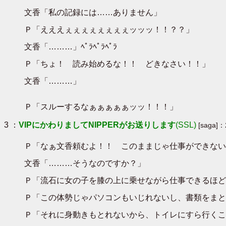
文香「私の記録には……ありません」
Ｐ「えええぇぇぇぇぇぇぇぇッッッ！！？？」
文香「………」ﾍﾟﾗﾍﾟﾗﾍﾟﾗ
Ｐ「ちょ！ 読み始めるな！！ どきなさい！！」
文香「………」
Ｐ「スルーするなぁぁぁぁぁッッ！！！」
3 ：
VIPにかわりましてNIPPERがお送りします
(SSL)
[saga]：
Ｐ「なぁ文香頼むよ！！ このままじゃ仕事ができない
文香「………そうなのですか？」
Ｐ「流石に女の子を膝の上に乗せながら仕事できるほど
Ｐ「この体勢じゃパソコンもいじれないし、書類をまと
Ｐ「それに身動きもとれないから、トイレにすら行くこ