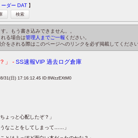
リーダー
DAT
】
庫
検索
ます。もう書き込みできません。。
される場合は
管理人までご一報
ください。
紹介をされる際はこのページへのリンクを必ず掲載してくださ
」 -
SS速報VIP 過去ログ倉庫
8/31(日) 17:16:12.45 ID:8WzzEXtM0
ちょっと心配したぞ？」
うなことをしてしまって……」
ことはよっぽど面白い本だったのかな？」