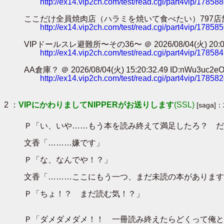
http://ex14.vip2ch.com/test/read.cgi/part4vip/17858
ここだけ全員焼肉店（ハラミを焼いて食べたい）797店舗目 ＠ 2026/0
http://ex14.vip2ch.com/test/read.cgi/part4vip/17858
VIPドールスレ避難所〜その36〜 ＠ 2026/08/04(火) 20:04:3
http://ex14.vip2ch.com/test/read.cgi/part4vip/17858
AA倉庫？ ＠ 2026/08/04(火) 15:20:32.49 ID:nWu3uc2e
http://ex14.vip2ch.com/test/read.cgi/part4vip/17858
2 ：
VIPにかわりましてNIPPERがお送りします
(SSL)
[saga]：
Ｐ「い、いや……もう本を読み終えて満足したろ？ だ
文香「………嫌です」
Ｐ「な、なんでや！？」
文香「………ここにもう一つ、まだ未読の本があります
Ｐ「ちょ！？ まだ読む気！？」
Ｐ「ダメダメダメ！！ 一冊読み終えたらどくって俺と