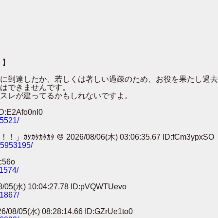
 】
００に到達したか、若しくは著しい過疎のため、お役を果たし過
はできませんです。
スレが建ってるかもしれないですよ。
:E2Afo0nI0
25521/
 ＠ 2026/08/06(木) 03:06:35.67 ID:fCm3ypxSO
785953195/
c56o
11574/
) 10:04:27.78 ID:pVQWTUevo
91867/
) 08:28:14.66 ID:GZrUe1to0