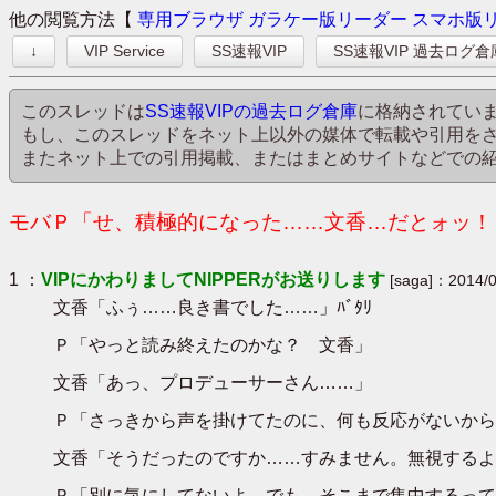
他の閲覧方法【
専用ブラウザ
ガラケー版リーダー
スマホ版
↓
VIP Service
SS速報VIP
SS速報VIP 過去ログ倉
このスレッドは
SS速報VIPの過去ログ倉庫
に格納されてい
もし、このスレッドをネット上以外の媒体で転載や引用を
またネット上での引用掲載、またはまとめサイトなどでの
モバＰ「せ、積極的になった……文香…だとォッ！？
1 ：
VIPにかわりましてNIPPERがお送りします
[saga]：2014/0
文香「ふぅ……良き書でした……」ﾊﾞﾀﾘ
Ｐ「やっと読み終えたのかな？ 文香」
文香「あっ、プロデューサーさん……」
Ｐ「さっきから声を掛けてたのに、何も反応がないから
文香「そうだったのですか……すみません。無視するよ
Ｐ「別に気にしてないよ。でも、そこまで集中するって