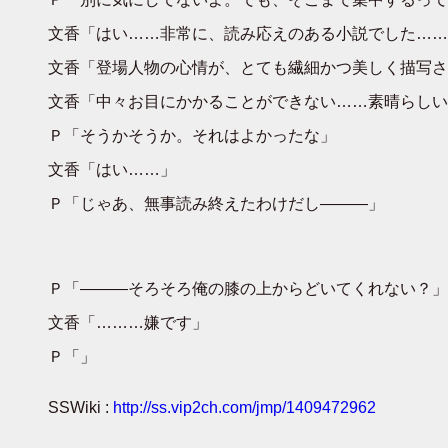
文香「はい……非常に、読み応えのある小説でした……
文香「登場人物の心情が、とても繊細かつ美しく描写さ
文香「中々お目にかかることができない……素晴らしい
Ｐ「そうかそうか。それはよかったな」
文香「はい……」
Ｐ「じゃあ、無事読み終えたわけだし―――」
Ｐ「―――そろそろ俺の膝の上からどいてくれない？」
文香「………嫌です」
Ｐ「」
SSWiki :
http://ss.vip2ch.com/jmp/1409472962