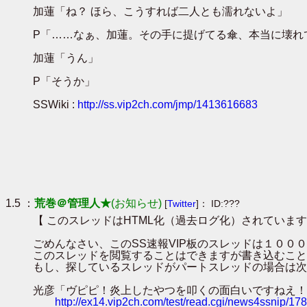
加蓮「ね？ ほら、こうすれば二人とも濡れないよ」
P「……なぁ、加蓮。その手に提げてる傘、本当に壊れ
加蓮「うん」
P「そうか」
SSWiki :
http://ss.vip2ch.com/jmp/1413616683
1.5 ：
荒巻＠管理人★
(お知らせ)
[
Twitter
]： ID:???
【 このスレッドはHTML化（過去ログ化）されています
ごめんなさい、このSS速報VIP板のスレッドは１０
このスレッドを閲覧することはできますが書き込むこと
もし、探しているスレッドがパートスレッドの場合は次
光彦「ヴピピ！炎上したやつを叩くの面白いですねえ！！！」ｶﾀｶﾀｶﾀｶﾀ
http://ex14.vip2ch.com/test/read.cgi/news4ssnip/1