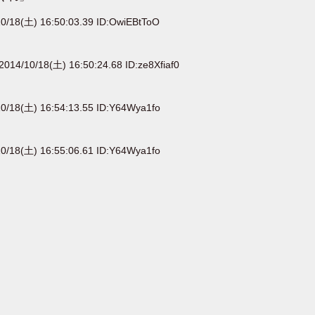
0/18(土) 16:50:03.39 ID:OwiEBtToO
2014/10/18(土) 16:50:24.68 ID:ze8Xfiaf0
0/18(土) 16:54:13.55 ID:Y64Wya1fo
0/18(土) 16:55:06.61 ID:Y64Wya1fo