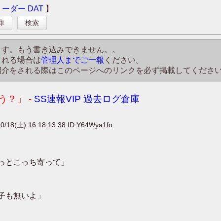
リーダー
DAT
】
庫
検索
ます。もう書き込みできません。。
される場合は
管理人までご一報
ください。
紹介をされる際はこのページへのリンクを必ず掲載してくださ
？」 -
SS速報VIP 過去ログ倉庫
0/18(土) 16:18:13.38 ID:Y64Wya1fo
っとこっち寄って」
子も無いよ」