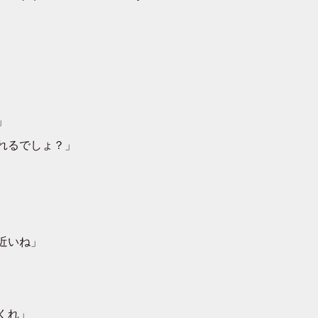
」
れるでしょ？」
近いね」
くれ」