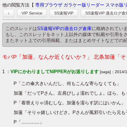
他の閲覧方法【
専用ブラウザ
ガラケー版リーダー
スマホ版
↓
VIP Service
SS速報VIP
SS速報VIP 過去ログ倉
このスレッドは
SS速報VIPの過去ログ倉庫
に格納されてい
もし、このスレッドをネット上以外の媒体で転載や引用を
またネット上での引用掲載、またはまとめサイトなどでの
モバP「加蓮、なんか近くないか？」 北条加蓮「そう
1 ：
VIPにかわりましてNIPPERがお送りします
[saga]：2014/1
P「この傘大きいんだし、何もこんな寄らなくても」
加蓮「だってPさん、左肩びしょ濡れでしょ。ほら、も
P「着替えりゃ済むしな。加蓮を濡らす訳にはいかん」
加蓮「そりゃ嬉しいけどさ。Pさんが風邪引いたら元も
P「…………」