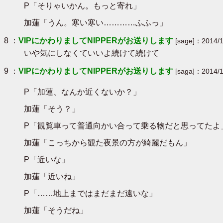
P「そりゃいかん。もっと寄れ」
加蓮「うん。寒い寒い…………ふふっ」
8 ：
VIPにかわりましてNIPPERがお送りします
[sage]：2014/1
いや気にしなくていいよ続けて続けて
9 ：
VIPにかわりましてNIPPERがお送りします
[saga]：2014/1
P「加蓮、なんか近くないか？」
加蓮「そう？」
P「観覧車って普通向かい合って乗る物だと思ってたよ
加蓮「こっちから観た夜景の方が綺麗だもん」
P「近いな」
加蓮「近いね」
P「……地上まではまだまだ遠いな」
加蓮「そうだね」