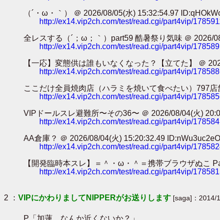
（´・ω・｀） ＠ 2026/08/05(水) 15:32:54.97 ID:qHOkW
http://ex14.vip2ch.com/test/read.cgi/part4vip/17859
全レスする（´；ω；｀）part59 酷暑祭り気味 ＠ 2026/08/05(水
http://ex14.vip2ch.com/test/read.cgi/part4vip/17858
【一応】変態供は誰もいなくなった？【立てた】 ＠ 2026/08/05(水
http://ex14.vip2ch.com/test/read.cgi/part4vip/17858
ここだけ全員焼肉店（ハラミを焼いて食べたい）797店舗目 ＠ 2026/0
http://ex14.vip2ch.com/test/read.cgi/part4vip/17858
VIPドールスレ避難所〜その36〜 ＠ 2026/08/04(火) 20:04:3
http://ex14.vip2ch.com/test/read.cgi/part4vip/17858
AA倉庫？ ＠ 2026/08/04(火) 15:20:32.49 ID:nWu3uc2e
http://ex14.vip2ch.com/test/read.cgi/part4vip/17858
【開発臨時本スレ】＝＾・ω・＾＝携帯ブラウザぬこ Part98【ﾓﾌﾓﾌ】 
http://ex14.vip2ch.com/test/read.cgi/part4vip/17858
2 ：
VIPにかわりましてNIPPERがお送りします
[saga]：2014/1
P「加蓮、なんか近くないか？」