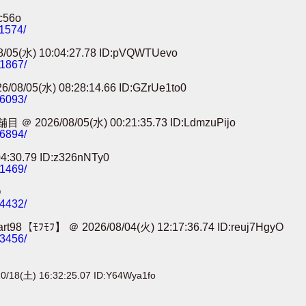
c56o
11574/
) 10:04:27.78 ID:pVQWTUevo
91867/
) 08:28:14.66 ID:GZrUe1to0
86093/
8/05(水) 00:21:35.73 ID:LdmzuPijo
56894/
0.79 ID:z326nNTy0
41469/
O
24432/
＠ 2026/08/04(火) 12:17:36.74 ID:reuj7HgyO
13456/
0/18(土) 16:32:25.07 ID:Y64Wya1fo