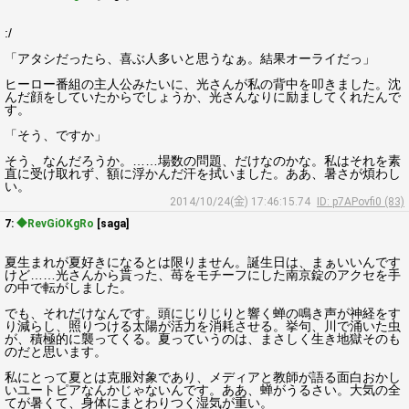
:/
「アタシだったら、喜ぶ人多いと思うなぁ。結果オーライだっ」
ヒーロー番組の主人公みたいに、光さんが私の背中を叩きました。沈
んだ顔をしていたからでしょうか、光さんなりに励ましてくれたんで
す。
「そう、ですか」
そう、なんだろうか。……場数の問題、だけなのかな。私はそれを素
直に受け取れず、額に浮かんだ汗を拭いました。ああ、暑さが煩わし
い。
2014/10/24(金) 17:46:15.74
ID: p7APovfi0 (83)
7:
◆RevGiOKgRo
[saga]
夏生まれが夏好きになるとは限りません。誕生日は、まぁいいんです
けど……光さんから貰った、苺をモチーフにした南京錠のアクセを手
の中で転がしました。
でも、それだけなんです。頭にじりじりと響く蝉の鳴き声が神経をす
り減らし、照りつける太陽が活力を消耗させる。挙句、川で涌いた虫
が、積極的に襲ってくる。夏っていうのは、まさしく生き地獄そのも
のだと思います。
私にとって夏とは克服対象であり、メディアと教師が語る面白おかし
いユートピアなんかじゃないんです。ああ、蝉がうるさい。大気の全
てが暑くて、身体にまとわりつく湿気が重い。