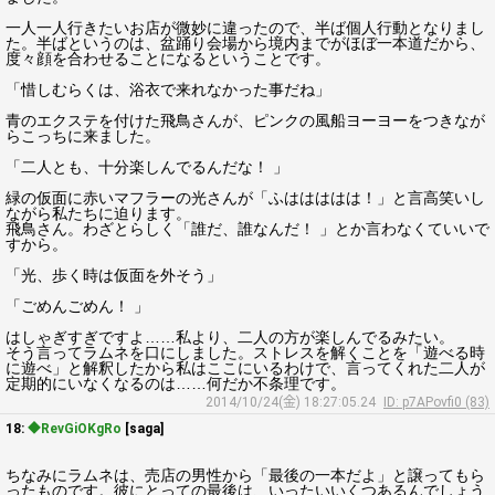
一人一人行きたいお店が微妙に違ったので、半ば個人行動となりまし
た。半ばというのは、盆踊り会場から境内までがほぼ一本道だから、
度々顔を合わせることになるということです。
「惜しむらくは、浴衣で来れなかった事だね」
青のエクステを付けた飛鳥さんが、ピンクの風船ヨーヨーをつきなが
らこっちに来ました。
「二人とも、十分楽しんでるんだな！ 」
緑の仮面に赤いマフラーの光さんが「ふははははは！」と言高笑いし
ながら私たちに迫ります。
飛鳥さん。わざとらしく「誰だ、誰なんだ！ 」とか言わなくていいで
すから。
「光、歩く時は仮面を外そう」
「ごめんごめん！ 」
はしゃぎすぎですよ……私より、二人の方が楽しんでるみたい。
そう言ってラムネを口にしました。ストレスを解くことを「遊べる時
に遊べ」と解釈したから私はここにいるわけで、言ってくれた二人が
定期的にいなくなるのは……何だか不条理です。
2014/10/24(金) 18:27:05.24
ID: p7APovfi0 (83)
18:
◆RevGiOKgRo
[saga]
ちなみにラムネは、売店の男性から「最後の一本だよ」と譲ってもら
ったものです。彼にとっての最後は、いったいいくつあるんでしょう