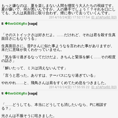
もっと嫌なのは、夏を楽しまない人間を嘲笑う大人たちの視線です。
夏が嫌いで、何が悪いんですか。人の勝手でしょう！？それを口にし
ても、大人は真面目に取り合わず、煙に巻いて去っていくんです。
2014/10/24(金) 17:52:17.54
ID: p7APovfi0 (83)
8:
◆RevGiOKgRo
[saga]
「そのストイックさは好きだよ。……だけれど、それは君を殺す生真
面目さにもなりうる」
生真面目さに。昔Pさんに似た事ようなを言われた事がありますが、
未だに意味が良くわかっていません。
「気を張り過ぎるなってだけだよ。きちんと緊張を解く……その程度
の話さ」
「解いたって、ミスは消えないんです」
「言うと思った。ありすは、ナーバスになり過ぎている」
やれやれ……と、飛鳥さんは肩をすくめてため息をつきました。
2014/10/24(金) 17:55:55.22
ID: p7APovfi0 (83)
9:
◆RevGiOKgRo
[saga]
「……どうしても、本当にどうしても消したいなら、Pに相談す
る？」
光さんは不服そうに呟きました。