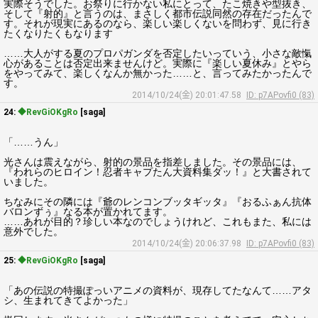
実際そうでした。お祭りに行かない私にとって、たこ焼きや型抜き、
そして『射的』と言うのは、まさしく都市伝説同然の存在だったんで
す。それが現実にあるのなら、楽しい楽しくないを問わず、見に行き
たくなりたくもなります
……大人がする夏のプロパガンダを否定したいっていう、小さな敵愾
心があることは否定出来ませんけど。実際に『楽しい夏休み』とやら
をやってみて、楽しくなんか無かった……と、言ってみたかったんで
す。
2014/10/24(金) 20:01:47.58
ID: p7APovfi0 (83)
24:
◆RevGiOKgRo
[saga]
「……うん」
光さんは震えながら、射的の景品を指差しました。その景品には、
『われらのヒロイン！忍者キャプたん大資料集ダッ！』と大書されて
いました。
ちなみにその隣には『爺のレンコンブッタギッタ』『おるふぁん抗体
バロンずぅ』なる本が置かれてます。
……あれが目的？珍しい本なのでしょうけれど、これもまた、私には
意外でした。
2014/10/24(金) 20:06:37.98
ID: p7APovfi0 (83)
25:
◆RevGiOKgRo
[saga]
「あの伝説の特撮ぽっいアニメの資料が、現存してたなんて……アタ
シ、生まれてきてよかった」