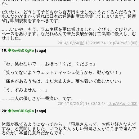
か。
だいたい、どうして子どもから百万円をせしめようとするんだろう？
あんなのがまかり通れば日本の通過制度は崩壊してしまいます。通産
省は即刻規制をするべきです。
……いいや、もう。ラムネ瓶を更に傾けました。ぐびり、ぐびりと、
ペースをあげます。なだれ込んで来た炭酸が弾けて気道に侵入し、む
せました。
2014/10/24(金) 18:29:05.74
ID: p7APovfi0 (83)
19:
◆RevGiOKgRo
[saga]
「わ、笑わないで……おほっ！くだ、くださっ」
「笑ってないよ？ウェットティッシュ使うから、動かない！」
「痛さがあるうちは、まだ大丈夫さ。落ち着いて飲むといい」
「う、すみません……」
……二人の優しさが一番痛い、です。
2014/10/24(金) 18:30:13.47
ID: p7APovfi0 (83)
20:
◆RevGiOKgRo
[saga]
体裁が保てるようになってから、「飛鳥さんって、お祭り好きなんで
すね」と質問しました。いつも大人らしい飛鳥さんがここまで遊んで
るのが、本当に意外だからです。