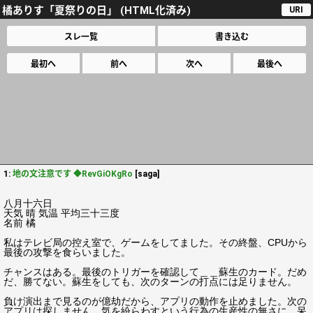
橘ありす「夏祭りの日」 (HTML化済み)
URI
スレ一覧
書き込む
最初へ
前へ
次へ
最後へ
1:
地の文注意です ◆RevGiOKgRo
[saga]
八月十六日
天気 晴 気温 平均三十三度
名前 橘
私はテレビ局の控え室で、ゲームをしてました。その終盤、CPUから
最後の攻撃を食らいました。
チャンスはある。最後のトリガーを確認して＿＿蘇生のカード。だめ
だ、勝てない。蘇生をしても、次のターンの打点には足りません。
負け演出まで見るのが億劫だから、アプリの動作を止めました。次の
アプリは探しません。気を紛らわすという行為の生産性の無さに、呆