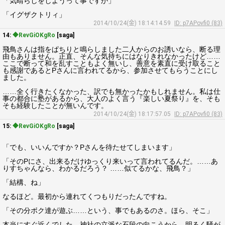
「気晴らしをしようって事ですか」
「イグザクトリィ」
2014/10/24(金) 18:14:14.59
ID: p7APovfi0 (83)
14:
◆RevGiOKgRo
[saga]
飛鳥さんは指をぱちりと鳴らしました二人からのお誘いなら、断る理
由もありません。正直、そんな気持ちにはなりきれなかったけど……
ここで断って和を乱すこともよく無いし、善意を素直に受け取ること
も感謝であるとPさんに言われてるから、参加させてもらうことにし
ました。
……全く行きたくなかった、訳でも無かったかもしれません。私は仕
事の都合に塾があるから、大人のよく言う『楽しい夏祭り』を、そも
そも経験したことが無いんです。
2014/10/24(金) 18:17:57.05
ID: p7APovfi0 (83)
15:
◆RevGiOKgRo
[saga]
「でも、いいんですか？Pさんを待たせてしまいます」
「そのPにさ、出来るだけゆっくり来いって言われてるんだ。……あ
りすちゃんなら、わかるだろう？ ……似てるかな、飛鳥？」
「結構、ね」
なるほど。最初から連れてくつもりだったんですね。
「その分ボク達が遊ぶ……という、事でもあるのさ。ほら、そこ」
本当にすぐ近くでした。神社の立派な石段の向こうから、明るく騒が