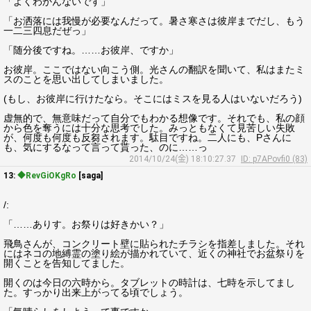
「よくわかんないです」
「お洒落には我慢が必要なんだって。暑さ寒さは彼岸までだし、もう
一二三四息だぜっ」
「随分後ですね。……お彼岸、ですか」
お彼岸。ここではない向こう側。光さんの翻訳を聞いて、私はまたミ
スのことを思い出してしまいました。
(もし、お彼岸に行けたなら。そこにはミスを見る人はいないだろう)
虚無的で、無意味だって自分でもわかる想像です。それでも、私の顔
から色を奪うには十分な思考でした。みっともなくて見苦しい失敗
が、何度も何度も反芻されます。駄目ですね。二人にも、Pさんに
も、気にするなって言って貰った、のに……っ
2014/10/24(金) 18:10:27.37
ID: p7APovfi0 (83)
13:
◆RevGiOKgRo
[saga]
/:
「……ありす。お祭りは好きかい？」
飛鳥さんが、コンクリート壁に貼られたチラシを指差しました。それ
にはネコの地縛霊の塗り絵が描かれていて、近くの神社でお盆祭りを
開くことを告知してました。
開くのは今日の六時から。タブレットの時計は、七時を示してまし
た。すっかり出来上がってる頃でしょう。