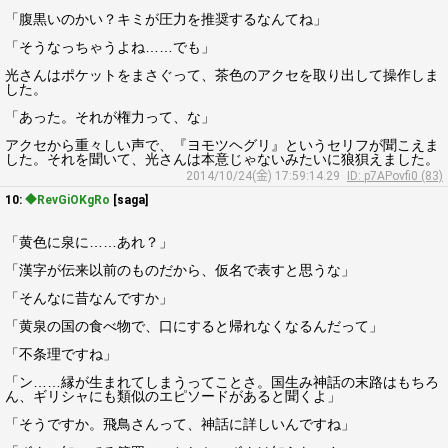
「腹黒いのかい？キミが圧力を推奨するなんてね」
「そうなっちゃうよね……でも」
光さんはポケットをまさぐって、茶色のアクセを取り出して操作しま
した。
「あった。それが権力って、な」
アクセから重々しい声で、『ヨモツヘグリ』というセリフが聞こえま
した。それを聞いて、光さんは本意じゃないみたいに狼狽えました。
2014/10/24(金) 17:59:14.29
ID: p7APovfi0 (83)
10:
◆RevGiOKgRo
[saga]
「黄色に泉に……あれ？」
「漢字が伝来以前のものだから、仮名で表すと思うな」
「そんなに昔なんですか」
「黄泉の国の食べ物で、口にすると帰れなくなるんだって」
「不条理ですね」
「ン……縁が生まれてしまうってことさ。国生み神話の末路はもちろ
ん、ギリシャにも類似のエピソードがあると聞くよ」
「そうですか。飛鳥さんって、神話に詳しいんですね」