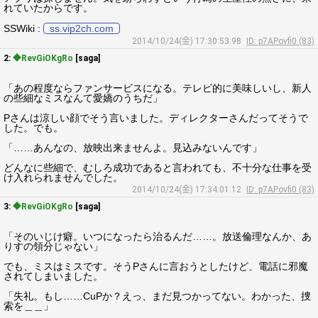
れていたからです。
SSWiki :
ss.vip2ch.com
2014/10/24(金) 17:30:53.98
ID: p7APovfi0 (83)
2:
◆RevGiOKgRo
[saga]
「あの程度ならファンサービスになる。テレビ的に美味しいし、新人
の些細なミスなんて愛嬌のうちだ」
Pさんは涼しい顔でそう言いました。ディレクターさんだってそうで
した。でも。
「……あんなの、放映出来ませんよ。見込みないんです」
どんなに些細で、むしろ成功であると言われても、不十分な仕事を受
け入れられませんでした。
2014/10/24(金) 17:34:01.12
ID: p7APovfi0 (83)
3:
◆RevGiOKgRo
[saga]
「そのいじけ癖。いつになったら治るんだ……。放送倫理なんか、あ
りすの領分じゃない」
でも、ミスはミスです。そうPさんに言おうとしたけど、電話に邪魔
されてしまいました。
「失礼。もし……CuPか？えっ、まだ見つかってない。わかった、捜
索を＿＿」