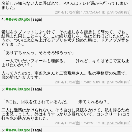
名前しか知らない人に呼ばれて、Pさんはテレビ局から行ってしまい
ました。
2014/10/24(金) 17:37:54.64
ID: p7APovfi0 (83)
4:
◆RevGiOKgRo
[saga]
鬱屈をタブレットにぶつけて、その虚しさを嫌悪して辞めて。でも、
結局また同じことをする。この繰り返しを、私はどれほどしたのだろ
うか。ついに次立ち上げるアプリを考え始めた時に、ドアノブが音を
たてました。
「ありすちゃんっ、そろそろ帰ろっか」
「一人でいたいフィールも理解る。……けれど、キミはそこで立ち止
まりたいかい？」
入ってきたのは、南条光さんと二宮飛鳥さん。私の事務所の先輩で、
歳の離れた友人です。
2014/10/24(金) 17:40:15.89
ID: p7APovfi0 (83)
5:
◆RevGiOKgRo
[saga]
「Pにね、回収を任されているんだ。……来てくれるね？」
二人に迷惑はかけられない。そう自分に発破をかけて、私も帰るため
に出発しました。外はもうすっかり夕暮れていて、コンクリートには
打ち水の跡がありました。
2014/10/24(金) 17:42:51.12
ID: p7APovfi0 (83)
6:
◆RevGiOKgRo
[saga]