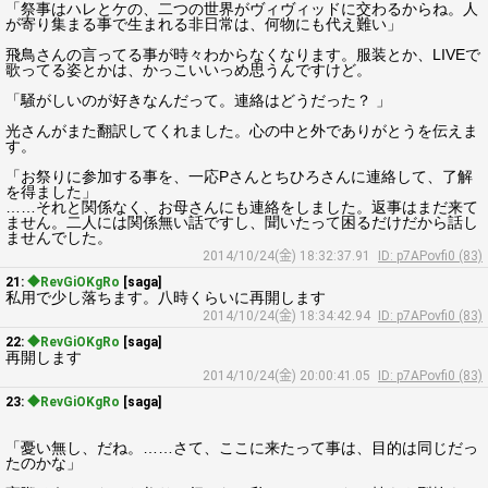
「祭事はハレとケの、二つの世界がヴィヴィッドに交わるからね。人
が寄り集まる事で生まれる非日常は、何物にも代え難い」
飛鳥さんの言ってる事が時々わからなくなります。服装とか、LIVEで
歌ってる姿とかは、かっこいいっめ思うんですけど。
「騒がしいのが好きなんだって。連絡はどうだった？ 」
光さんがまた翻訳してくれました。心の中と外でありがとうを伝えま
す。
「お祭りに参加する事を、一応Pさんとちひろさんに連絡して、了解
を得ました」
……それと関係なく、お母さんにも連絡をしました。返事はまだ来て
ません。二人には関係無い話ですし、聞いたって困るだけだから話し
ませんでした。
2014/10/24(金) 18:32:37.91
ID: p7APovfi0 (83)
21:
◆RevGiOKgRo
[saga]
私用で少し落ちます。八時くらいに再開します
2014/10/24(金) 18:34:42.94
ID: p7APovfi0 (83)
22:
◆RevGiOKgRo
[saga]
再開します
2014/10/24(金) 20:00:41.05
ID: p7APovfi0 (83)
23:
◆RevGiOKgRo
[saga]
「憂い無し、だね。……さて、ここに来たって事は、目的は同じだっ
たのかな」