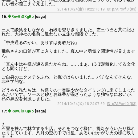
しい音が聞こえて来ました。
2014/10/24(金) 18:22:15.19
ID: p7APovfi0 (83)
16:
◆RevGiOKgRo
[saga]
三人で談笑をしながら、石段を登りきりました。左三つ巴と共に記さ
れた、大神社の名前に違わない立派な階段でした。
「中央通るのかい。ありすは勇敢だね」
飛鳥さんの口笛が耳に入りました。真ん中と勇気？関連性が見えませ
ん。
「真ん中は神様が通る道だからね。……まぁ、ほぼ形骸化してる文化
とも聞くけど」
ご自身のエクステをふわ、と撫ではらいました。バチなんてそんな、
非科学的な。
どうやら私たちは、お祭りの一番賑やかなタイミングに来てしまった
みたいです。ソースと砂とお線香が混ざったような独特なにおいが、
私の鼻腔を刺激しました。
2014/10/24(金) 18:24:07.69
ID: p7APovfi0 (83)
17:
◆RevGiOKgRo
[saga]
:/
石畳を挟んで林立する出店。それをつなぐ様に、提灯が点いたり揺れ
たりしています。八月の空の中では星、あるいはかがり火の様に映り
ました。