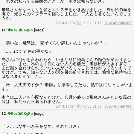
「ボクの知ってる範囲のことしか、ボクは知らないさ」
飛鳥さんがゆっくりと髪とエクステをかきあげました。風が私の頬を
撫で、光さんのマフラーを揺らしました。二人とも暑くないんでしょ
うか。
2014/10/24(金) 18:02:01.16
ID: p7APovfi0 (83)
11:
◆RevGiOKgRo
[saga]
「凄いな、飛鳥は。 蘭子くらい詳しいんじゃないか？ 」
「……はて？ 何の事かな」
光さんに何かを言われたら、いきなりに飛鳥さんの顔色が変わりまし
た。……また、私のよく知らない人の名前だ。事務所が大きすぎて、
まだ顔を合わせられていない人がいるってことはわかってるつもりで
すけど。でも、知らない人の話を目の前でされては、愉快な気持ちに
はなれませんでした。
「汗、大丈夫ですか？ 季節より厚着してたら、熱中症になっちゃいま
す」
本当は二人とも心配なんだけど。八月の盛りに飛鳥さんみたいな黒の
服は、私だったら着られません。
2014/10/24(金) 18:06:21.86
ID: p7APovfi0 (83)
12:
◆RevGiOKgRo
[saga]
「フ……なすべき事をなす。それだけさ」