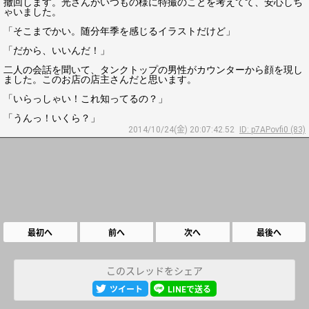
撤回します。光さんがいつもの様に特撮のことを考えてて、安心しち
ゃいました。
「そこまでかい。随分年季を感じるイラストだけど」
「だから、いいんだ！」
二人の会話を聞いて、タンクトップの男性がカウンターから顔を現し
ました。このお店の店主さんだと思います。
「いらっしゃい！これ知ってるの？」
「うんっ！いくら？」
2014/10/24(金) 20:07:42.52
ID: p7APovfi0 (83)
最初へ
前へ
次へ
最後へ
このスレッドをシェア
ツイート
LINEで送る