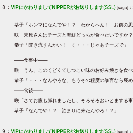
8 ：
VIPにかわりましてNIPPERがお送りします
(SSL)
[saga]：
恭子「ホンマになんでや！？ わからへん！ お前の思
咲「末原さんはチーズと海鮮どっちが食べたいですか？
恭子「聞き流すんかい！ く・・・じゃあチーズで」
――食事中――
咲「うん、このくどくてしつこい味のお好み焼きを食べる
恭子「・・・なんやろな、もうその程度の暴言なら褒め
――食後――
咲「さてお腹も膨れましたし、そろそろおいとまする事
恭子「なんでや！？ 泊まりに来たんやろ！？」
9 ：
VIPにかわりましてNIPPERがお送りします
(SSL)
[saga]：