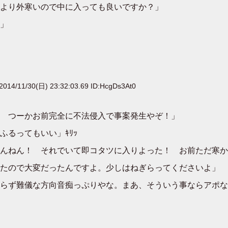
より外寒いので中に入っても良いですか？」
」
2014/11/30(日) 23:32:03.69 ID:HcgDs3At0
 つーかお前完全に不法侵入で事案発生やぞ！」
るってもいい」ｷﾘｯ
んねん！ それでいて即コタツに入りよった！ お前ただ寒か
たので大変だったんですよ。少しはねぎらってくださいよ」
らず難儀な方向音痴っぷりやな。まあ、そういう事ならアポな