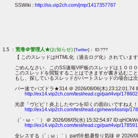
SSWiki :
http://ss.vip2ch.com/jmp/1417357787
1.5 ：
荒巻＠管理人★
(お知らせ)
[
Twitter
]： ID:???
【 このスレッドはHTML化（過去ログ化）されています
ごめんなさい、このSS速報VIP板のスレッドは１０
このスレッドを閲覧することはできますが書き込むこと
もし、探しているスレッドがパートスレッドの場合は次
パー速でパズドラ★314 ＠ 2026/08/06(木) 23:12:01.74 ID
http://ex14.vip2ch.com/test/read.cgi/part4vip/17860
光彦「ヴピピ！炎上したやつを叩くの面白いですねえ！！！」ｶﾀｶﾀｶﾀｶﾀ
http://ex14.vip2ch.com/test/read.cgi/news4ssnip/1
（´・ω・｀） ＠ 2026/08/05(水) 15:32:54.97 ID:qHOkW
http://ex14.vip2ch.com/test/read.cgi/part4vip/17859
全レスする（´；ω；｀）part59 酷暑祭り気味 ＠ 2026/08/05(水