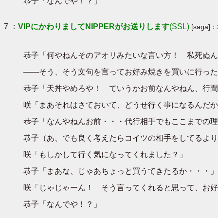
恭子「なんでや！？」
7 ：
VIPにかわりましてNIPPERがお送りします
(SSL)
[saga]：
恭子「何やねんそのアオリみたいな言い方！ 私死ぬん
――そう、そう文句を言ってお好み焼きを買いに行った
恭子「天丼やめろや！ ていうかお前なんやねん、行間
咲「まあそれはさておいて、どうせ行く事になるんだか
恭子「なんやねんお前・・・代行相手でもここまでの理
恭子（あ、でも良く考えたらコイツの相手をしてるよりも
咲「もしかして行く気になってくれました？」
恭子「まあな、じゃあちょっと買うてきたるか・・・」ｲ
咲「じゃじゃーん！ そう言ってくれると思って、お好
恭子「なんでや！？」