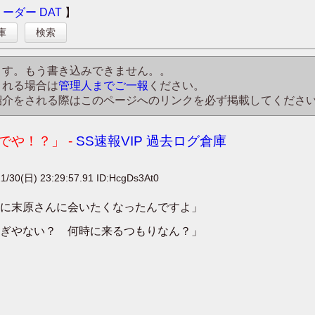
リーダー
DAT
】
庫
検索
ます。もう書き込みできません。。
される場合は
管理人までご一報
ください。
紹介をされる際はこのページへのリンクを必ず掲載してくださ
や！？」 -
SS速報VIP 過去ログ倉庫
1/30(日) 23:29:57.91 ID:HcgDs3At0
に末原さんに会いたくなったんですよ」
ぎやない？ 何時に来るつもりなん？」