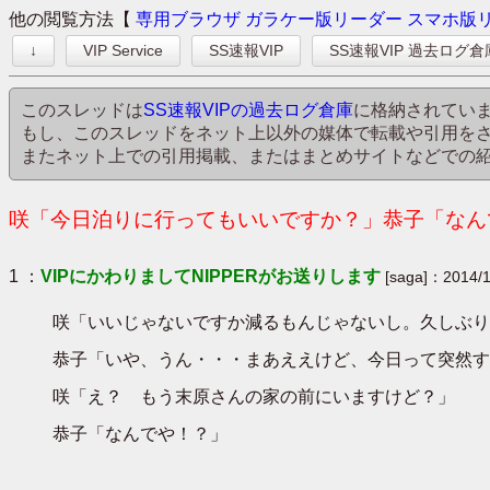
他の閲覧方法【
専用ブラウザ
ガラケー版リーダー
スマホ版
↓
VIP Service
SS速報VIP
SS速報VIP 過去ログ倉
このスレッドは
SS速報VIPの過去ログ倉庫
に格納されてい
もし、このスレッドをネット上以外の媒体で転載や引用を
またネット上での引用掲載、またはまとめサイトなどでの
咲「今日泊りに行ってもいいですか？」恭子「なんで
1 ：
VIPにかわりましてNIPPERがお送りします
[saga]：2014/1
咲「いいじゃないですか減るもんじゃないし。久しぶり
恭子「いや、うん・・・まあええけど、今日って突然す
咲「え？ もう末原さんの家の前にいますけど？」
恭子「なんでや！？」