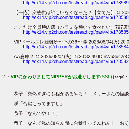
http://ex14.vip2ch.com/test/read.cgi/part4vip/17858
【一応】変態供は誰もいなくなった？【立てた】 ＠ 2026/08/05(水
http://ex14.vip2ch.com/test/read.cgi/part4vip/17858
ここだけ全員焼肉店（ハラミを焼いて食べたい）797店舗目 ＠ 2026/0
http://ex14.vip2ch.com/test/read.cgi/part4vip/17858
VIPドールスレ避難所〜その36〜 ＠ 2026/08/04(火) 20:04:3
http://ex14.vip2ch.com/test/read.cgi/part4vip/17858
AA倉庫？ ＠ 2026/08/04(火) 15:20:32.49 ID:nWu3uc2e
http://ex14.vip2ch.com/test/read.cgi/part4vip/17858
2 ：
VIPにかわりましてNIPPERがお送りします
(SSL)
[saga]：
恭子「突然すぎにも程があるやろ！ メリーさんの怪談
咲「合鍵もってますし」
恭子「なんでや！？」
恭子「なんで私の知らん間に合鍵作ってんねん！ おそ