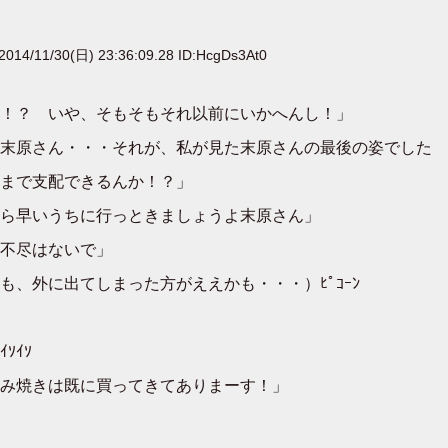
2014/11/30(日) 23:36:09.28 ID:HcgDs3At0
！？ いや、そもそもそれ以前にいかへんし！」
末原さん・・・それが、私が見た末原さんの最後の姿でした
まで支配できるんか！？」
ら早いうちに行っときましょうよ末原さん」
不尽はないで」
、外に出てしまった方がええかも・・・）ﾋﾟｺｰﾝ
ｿｲｿ
み焼きは既に買ってきてありまーす！」