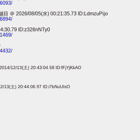
86093/
8/05(水) 00:21:35.73 ID:LdmzuPijo
56894/
0.79 ID:z326nNTy0
41469/
O
24432/
2014/12/13(土) 20:43:04.58 ID:fFjYjKkAO
2/13(土) 20:44:06.97 ID:i7bNuUIsO