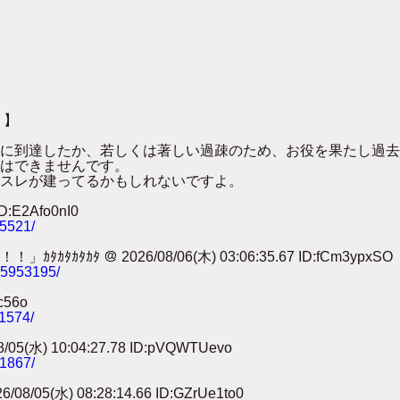
 】
００に到達したか、若しくは著しい過疎のため、お役を果たし過
はできませんです。
スレが建ってるかもしれないですよ。
:E2Afo0nI0
25521/
 ＠ 2026/08/06(木) 03:06:35.67 ID:fCm3ypxSO
785953195/
c56o
11574/
) 10:04:27.78 ID:pVQWTUevo
91867/
) 08:28:14.66 ID:GZrUe1to0