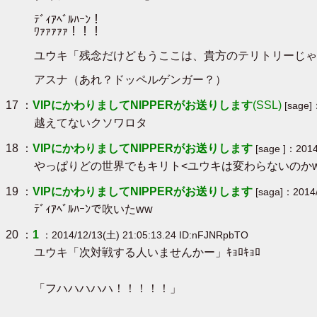
ﾃﾞｨｱﾍﾞﾙﾊｰﾝ！
ﾜｧｧｧｧｧ！！！
ユウキ「残念だけどもうここは、貴方のテリトリーじゃな
アスナ（あれ？ドッペルゲンガー？）
17 ：
VIPにかわりましてNIPPERがお送りします
(SSL)
[sage]
越えてないクソワロタ
18 ：
VIPにかわりましてNIPPERがお送りします
[sage ]：2014
やっぱりどの世界でもキリト<ユウキは変わらないのかw
19 ：
VIPにかわりましてNIPPERがお送りします
[saga]：2014/
ﾃﾞｨｱﾍﾞﾙﾊｰﾝで吹いたww
20 ：
1
：2014/12/13(土) 21:05:13.24 ID:nFJNRpbTO
ユウキ「次対戦する人いませんかー」ｷｮﾛｷｮﾛ
「フハハハハハ！！！！！」