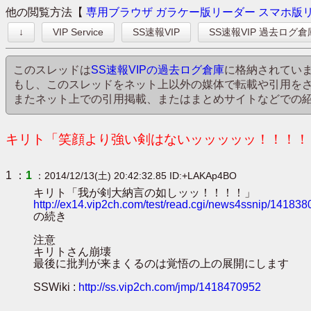
他の閲覧方法【
専用ブラウザ
ガラケー版リーダー
スマホ版
↓
VIP Service
SS速報VIP
SS速報VIP 過去ログ倉
このスレッドは
SS速報VIPの過去ログ倉庫
に格納されてい
もし、このスレッドをネット上以外の媒体で転載や引用を
またネット上での引用掲載、またはまとめサイトなどでの
キリト「笑顔より強い剣はないッッッッッ！！！！！
1 ：
1
：2014/12/13(土) 20:42:32.85 ID:+LAKAp4BO
キリト「我が剣大納言の如しッッ！！！！」
http://ex14.vip2ch.com/test/read.cgi/news4ssnip/141838
の続き
注意
キリトさん崩壊
最後に批判が来まくるのは覚悟の上の展開にします
SSWiki :
http://ss.vip2ch.com/jmp/1418470952