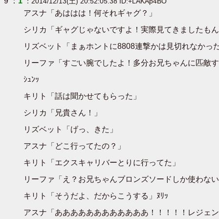
9 ：
1
：2014/12/13(土) 20:52:05.38 ID:+LAKAp4BO
アスナ「あははは！何それギャグ？」
シリカ「ギャグじゃないですよ！実際見てきましたもん
リズベット「まぁホントに8808連撃かは見切れなかっ
リーファ「すごい腕でしたよ！多分お兄ちゃんに匹敵す
ｼｭﾝｯ
キリト「話は聞かせてもらった」
シリカ「兄貴さん！」
リズベット「げっ、きた」
アスナ「どこ行ってたの？」
キリト「エクスキャリバーとりに行ってた」
リーファ「え？お兄ちゃんブロンズソードしか使わない
キリト「そうだよ、だからこうする」ﾇﾘｯ
アスナ「ああああああああああああ！！！！！レジェン