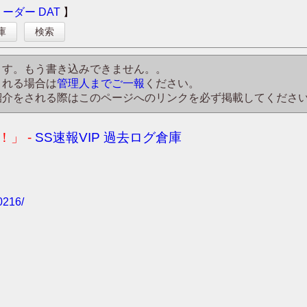
リーダー
DAT
】
庫
検索
ます。もう書き込みできません。。
される場合は
管理人までご一報
ください。
紹介をされる際はこのページへのリンクを必ず掲載してくださ
」 -
SS速報VIP 過去ログ倉庫
0216/