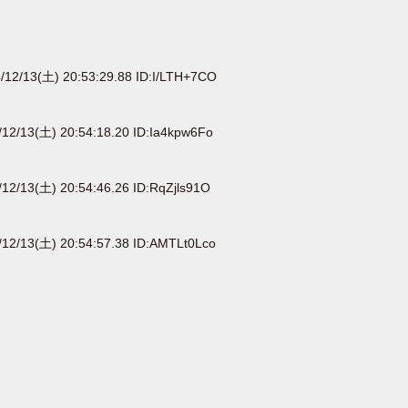
/12/13(土) 20:53:29.88 ID:I/LTH+7CO
12/13(土) 20:54:18.20 ID:Ia4kpw6Fo
12/13(土) 20:54:46.26 ID:RqZjls91O
12/13(土) 20:54:57.38 ID:AMTLt0Lco