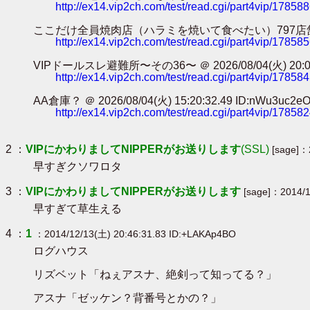
http://ex14.vip2ch.com/test/read.cgi/part4vip/17858
ここだけ全員焼肉店（ハラミを焼いて食べたい）797店舗目 ＠ 2026/0
http://ex14.vip2ch.com/test/read.cgi/part4vip/17858
VIPドールスレ避難所〜その36〜 ＠ 2026/08/04(火) 20:04:3
http://ex14.vip2ch.com/test/read.cgi/part4vip/17858
AA倉庫？ ＠ 2026/08/04(火) 15:20:32.49 ID:nWu3uc2e
http://ex14.vip2ch.com/test/read.cgi/part4vip/17858
2 ：
VIPにかわりましてNIPPERがお送りします
(SSL)
[sage]：
早すぎクソワロタ
3 ：
VIPにかわりましてNIPPERがお送りします
[sage]：2014/1
早すぎて草生える
4 ：
1
：2014/12/13(土) 20:46:31.83 ID:+LAKAp4BO
ログハウス
リズベット「ねぇアスナ、絶剣って知ってる？」
アスナ「ゼッケン？背番号とかの？」