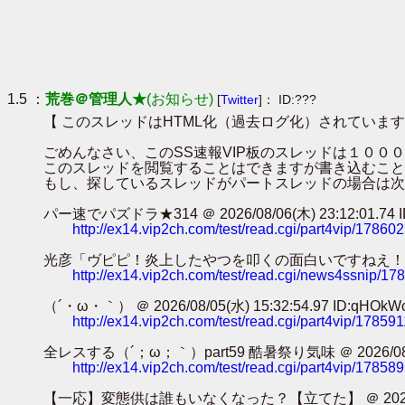
1.5 ：
荒巻＠管理人★
(お知らせ)
[
Twitter
]： ID:???
【 このスレッドはHTML化（過去ログ化）されています
ごめんなさい、このSS速報VIP板のスレッドは１０
このスレッドを閲覧することはできますが書き込むこと
もし、探しているスレッドがパートスレッドの場合は次
パー速でパズドラ★314 ＠ 2026/08/06(木) 23:12:01.74 ID
http://ex14.vip2ch.com/test/read.cgi/part4vip/17860
光彦「ヴピピ！炎上したやつを叩くの面白いですねえ！！！」ｶﾀｶﾀｶﾀｶﾀ
http://ex14.vip2ch.com/test/read.cgi/news4ssnip/1
（´・ω・｀） ＠ 2026/08/05(水) 15:32:54.97 ID:qHOkW
http://ex14.vip2ch.com/test/read.cgi/part4vip/17859
全レスする（´；ω；｀）part59 酷暑祭り気味 ＠ 2026/08/05(水
http://ex14.vip2ch.com/test/read.cgi/part4vip/17858
【一応】変態供は誰もいなくなった？【立てた】 ＠ 2026/08/05(水