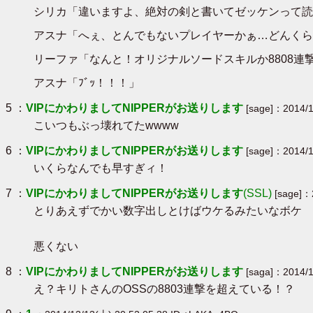
シリカ「違いますよ、絶対の剣と書いてゼッケンって読
アスナ「へぇ、とんでもないプレイヤーかぁ…どんくら
リーファ「なんと！オリジナルソードスキルか8808連
アスナ「ﾌﾞｯ！！！」
5 ：
VIPにかわりましてNIPPERがお送りします
[sage]：2014/1
こいつもぶっ壊れてたwwww
6 ：
VIPにかわりましてNIPPERがお送りします
[sage]：2014/1
いくらなんでも早すぎィ！
7 ：
VIPにかわりましてNIPPERがお送りします
(SSL)
[sage]：
とりあえずでかい数字出しとけばウケるみたいなボケ
悪くない
8 ：
VIPにかわりましてNIPPERがお送りします
[saga]：2014/1
え？キリトさんのOSSの8803連撃を超えている！？