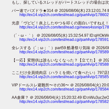
もし、探しているスレッドがパートスレッドの場合は次
パー速でパズドラ★314 ＠ 2026/08/06(木) 23:12:01.74 ID
http://ex14.vip2ch.com/test/read.cgi/part4vip/17860
光彦「ヴピピ！炎上したやつを叩くの面白いですねえ！！！」ｶﾀｶﾀｶﾀｶﾀ
http://ex14.vip2ch.com/test/read.cgi/news4ssnip/1
（´・ω・｀） ＠ 2026/08/05(水) 15:32:54.97 ID:qHOkW
http://ex14.vip2ch.com/test/read.cgi/part4vip/17859
全レスする（´；ω；｀）part59 酷暑祭り気味 ＠ 2026/08/05(水
http://ex14.vip2ch.com/test/read.cgi/part4vip/17858
【一応】変態供は誰もいなくなった？【立てた】 ＠ 2026/08/05(水
http://ex14.vip2ch.com/test/read.cgi/part4vip/17858
ここだけ全員焼肉店（ハラミを焼いて食べたい）797店舗目 ＠ 2026/0
http://ex14.vip2ch.com/test/read.cgi/part4vip/17858
VIPドールスレ避難所〜その36〜 ＠ 2026/08/04(火) 20:04:3
http://ex14.vip2ch.com/test/read.cgi/part4vip/17858
AA倉庫？ ＠ 2026/08/04(火) 15:20:32.49 ID:nWu3uc2e
http://ex14.vip2ch.com/test/read.cgi/part4vip/17858