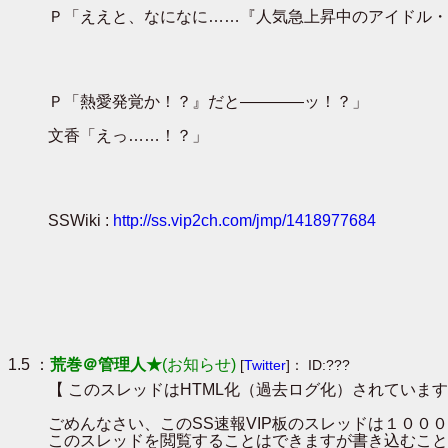
Ｐ「ええと、なになに……『人気急上昇中のアイドル・
Ｐ「熱愛発覚か！？』だと――――ッ！？」
文香「えっ……！？」
SSWiki :
http://ss.vip2ch.com/jmp/1418977684
1.5 ：
荒巻＠管理人★
(お知らせ)
[
Twitter
]： ID:???
【 このスレッドはHTML化（過去ログ化）されています
ごめんなさい、このSS速報VIP板のスレッドは１０
このスレッドを閲覧することはできますが書き込むこと