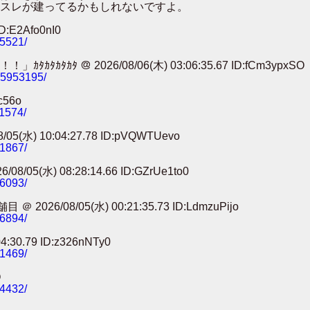
スレが建ってるかもしれないですよ。
:E2Afo0nI0
25521/
 ＠ 2026/08/06(木) 03:06:35.67 ID:fCm3ypxSO
785953195/
c56o
11574/
) 10:04:27.78 ID:pVQWTUevo
91867/
) 08:28:14.66 ID:GZrUe1to0
86093/
8/05(水) 00:21:35.73 ID:LdmzuPijo
56894/
0.79 ID:z326nNTy0
41469/
O
24432/