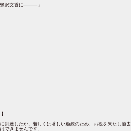
鷺沢文香に―――」
 】
００に到達したか、若しくは著しい過疎のため、お役を果たし過
はできませんです。