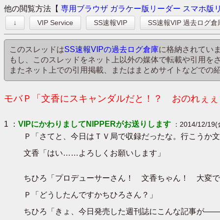
他の閲覧方法【
専用ブラウザ
ガラケー版リーダー
スマホ版
↓
VIP Service
SS速報VIP
SS速報VIP 過去ログ倉
このスレッドは
SS速報VIPの過去ログ倉庫
に格納されてい
もし、このスレッドをネット上以外の媒体で転載や引用を
またネット上での引用掲載、またはまとめサイトなどでの
モバＰ「文香にスキャンダルだと！？ おのれぇぇッ
1 ：
VIPにかわりましてNIPPERがお送りします
：2014/12/19(金
Ｐ「さてと、今日はＴＶ局で収録だったな。行こうか文
文香「はい……よろしくお願いします」
ちひろ「プロデューサーさん！ 文香ちゃん！ 大変です！
Ｐ「どうしたんですかちひろさん？」
ちひろ「きょ、今日発売した週刊誌にこんな記事が――