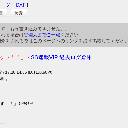
リーダー
DAT
】
庫
検索
ます。もう書き込みできません。。
される場合は
管理人までご一報
ください。
紹介をされる際はこのページへのリンクを必ず掲載してくださ
ッ！！」 -
SS速報VIP 過去ログ倉庫
) 17:28:14.85 ID:Ttzkk50V0
香」
！」ﾀｯﾀﾀﾀｯ!
―！」