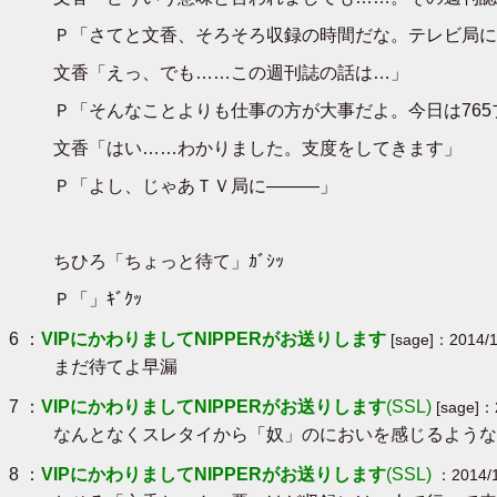
Ｐ「さてと文香、そろそろ収録の時間だな。テレビ局に
文香「えっ、でも……この週刊誌の話は…」
Ｐ「そんなことよりも仕事の方が大事だよ。今日は76
文香「はい……わかりました。支度をしてきます」
Ｐ「よし、じゃあＴＶ局に―――」
ちひろ「ちょっと待て」ｶﾞｼｯ
Ｐ「」ｷﾞｸｯ
6 ：
VIPにかわりましてNIPPERがお送りします
[sage]：2014/1
まだ待てよ早漏
7 ：
VIPにかわりましてNIPPERがお送りします
(SSL)
[sage]：
なんとなくスレタイから「奴」のにおいを感じるような
8 ：
VIPにかわりましてNIPPERがお送りします
(SSL)
：2014/1