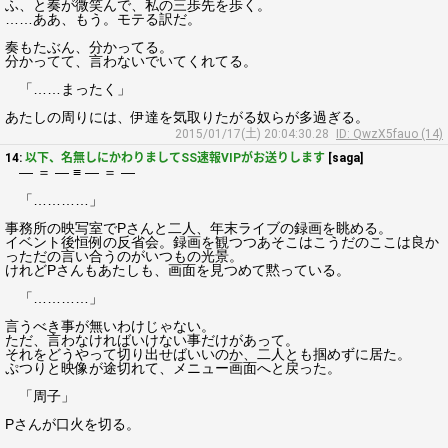
ふ、と奏が微笑んで、私の三歩先を歩く。
……ああ、もう。モテる訳だ。
奏もたぶん、分かってる。
分かってて、言わないでいてくれてる。
「……まったく」
あたしの周りには、伊達を気取りたがる奴らが多過ぎる。
2015/01/17(土) 20:04:30.28
ID: QwzX5fauo (14)
14:
以下、名無しにかわりましてSS速報VIPがお送りします
[saga]
― ＝ ― ≡ ― ＝ ―
「…………」
事務所の映写室でPさんと二人、年末ライブの録画を眺める。
イベント後恒例の反省会。録画を観つつあそこはこうだのここは良か
っただの言い合うのがいつもの光景。
けれどPさんもあたしも、画面を見つめて黙っている。
「…………」
言うべき事が無いわけじゃない。
ただ、言わなければいけない事だけがあって。
それをどうやって切り出せばいいのか、二人とも掴めずに居た。
ぷつりと映像が途切れて、メニュー画面へと戻った。
「周子」
Pさんが口火を切る。