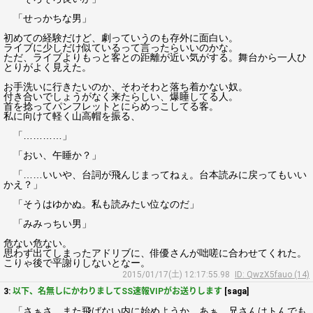
「せっかちな男」
初めての経験だけど、劇っていうのも存外に面白い。
ライブに少しだけ似ているって言ったらいいのかな。
ただ、ライブよりもっと客との距離が近い気がする。舞台から一人ひ
とりがよく見えた。
お手洗いに行きたいのか、そわそわと落ち着かない奴。
付き合いでしょうがなく来たらしい、爆睡してる人。
首を捻ってパンフレットとにらめっこしてる客。
私に向けて軽く山高帽を振る、
「…………」
「おい、午睡か？」
「……いいや、台詞が飛んじまってねぇ。台本読みに戻ってもいい
かえ？」
「そうはゆかぬ。私も読みたい位なのだ」
「みみっちい男」
危ない危ない。
思わず出てしまったアドリブに、俳優さんが咄嗟に合わせてくれた。
こりゃ後で平謝りしないとなー。
2015/01/17(土) 12:17:55.98
ID: QwzX5fauo (14)
3:
以下、名無しにかわりましてSS速報VIPがお送りします
[saga]
「さぁさ、また飛ばない内に始めようか。あぁ、兄さんはトんでも