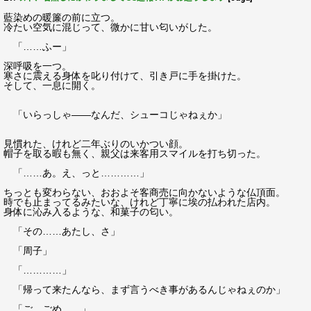
藍染めの暖簾の前に立つ。
冷たい空気に混じって、微かに甘い匂いがした。
「……ふー」
深呼吸を一つ。
寒さに震える身体を叱り付けて、引き戸に手を掛けた。
そして、一息に開く。
「いらっしゃ――なんだ、シューコじゃねぇか」
見慣れた、けれど二年ぶりのいかつい顔。
帽子を取る暇も無く、親父は来客用スマイルを打ち切った。
「……あ。え、っと…………」
ちっとも変わらない、おおよそ客商売に向かないような仏頂面。
時でも止まってるみたいな、けれど丁寧に埃の払われた店内。
身体に沁み入るような、和菓子の匂い。
「その……あたし、さ」
「周子」
「…………」
「帰って来たんなら、まず言うべき事があるんじゃねぇのか」
「ご、ごめ……」