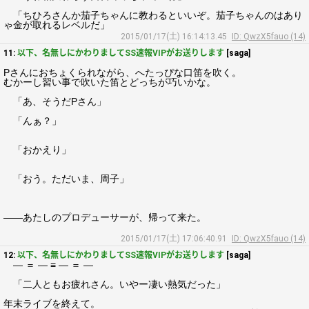
「ちひろさんか茄子ちゃんに教わるといいぞ。茄子ちゃんのはあり
ゃ金が取れるレベルだ」
2015/01/17(土) 16:14:13.45
ID: QwzX5fauo (14)
11:
以下、名無しにかわりましてSS速報VIPがお送りします
[saga]
Pさんにおちょくられながら、へたっぴな口笛を吹く。
むかーし習い事で吹いた笛とどっちが巧いかな。
「あ、そうだPさん」
「んぁ？」
「おかえり」
「おう。ただいま、周子」
――あたしのプロデューサーが、帰って来た。
2015/01/17(土) 17:06:40.91
ID: QwzX5fauo (14)
12:
以下、名無しにかわりましてSS速報VIPがお送りします
[saga]
― ＝ ― ≡ ― ＝ ―
「二人ともお疲れさん。いやー凄い熱気だった」
年末ライブを終えて。