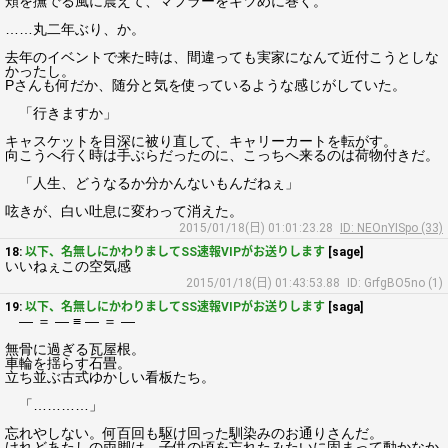
頬を撫でる風に震えて、マフラーをキツめに巻く。
……丸二年ぶり、か。
去年のイベントで来た時は、間違っても実家になんて近付こうとしな
かったし。
Pさんも何だか、随分と気を使っているような感じがしていた。
「行きますか」
キャスケットを目深に被り直して、キャリーカートを転がす。
向こうへ行く時は手ぶらだったのに、こっちへ来るのは荷物付きだ。
「人生、どうなるか分かんないもんだねぇ」
呟きが、白い吐息に変わって消えた。
2015/01/18(日) 01:01:23.28
ID: NEOnYISpo (33)
18:
以下、名無しにかわりましてSS速報VIPがお送りします
[sage]
いいねぇこの空気感
2015/01/18(日) 01:43:53.88
ID: GrfgBO5no (1)
19:
以下、名無しにかわりましてSS速報VIPがお送りします
[saga]
― ＝ ― ≡ ― ＝ ―
無骨に過ぎる瓦屋根。
車輪を揺らす石畳。
立ち並ぶ古式ゆかしい看板たち。
「…………」
忘れやしない。何百回も駆け回った馴染みのお通りさんだ。
けれどあたしの両脚は、子供の頃を忘れたみたいに固まって動かなか