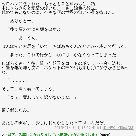
セロハンに包まれた、ちっとも昔と変わらない飴。
中にきらきらと銀箔の浮いた、まさに飴色の飴玉。
舐めてもいないのに、小さな頃の世界の匂いが鼻を抜けた。
「ありがとー」
「後で店の方にも顔を出すよ」
「……あ、うん」
ぽんぽんとお尻を叩いて、おばあちゃんがどこかへ歩いて行った。
……参った。これで行かない訳にはいかなくなってしまった。
しばらく迷った後、貰った飴玉をコートのポケットへ突っ込む。
石畳を靴で叩く度に、ポケットの中の飴も楽しげにかさかさと鳴っ
た。
「…………」
そして、辿り着いてしまう。
「まぁ、変わってる訳がないよねー」
菓子舗しおみ。
あたしの実家よ、少しはおめかししたって良いんだぞ。
2015/01/18(日) 13:22:41.64
ID: NEOnYISpo (33)
21:
以下、名無しにかわりましてSS速報VIPがお送りします
[saga]