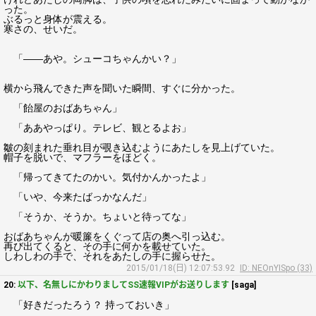
った。
ぶるっと身体が震える。
寒さの、せいだ。
「――あや。シューコちゃんかい？」
横から飛んできた声を聞いた瞬間、すぐに分かった。
「飴屋のおばあちゃん」
「ああやっぱり。テレビ、観とるよお」
皺の刻まれた垂れ目が覗き込むようにあたしを見上げていた。
帽子を脱いで、マフラーをほどく。
「帰ってきてたのかい。気付かんかったよ」
「いや、今来たばっかなんだ」
「そうか、そうか。ちょいと待ってな」
おばあちゃんが暖簾をくぐって店の奥へ引っ込む。
再び出てくると、その手に何かを載せていた。
しわしわの手で、それをあたしの手に握らせた。
2015/01/18(日) 12:07:53.92
ID: NEOnYISpo (33)
20:
以下、名無しにかわりましてSS速報VIPがお送りします
[saga]
「好きだったろう？ 持っておいき」