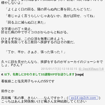
構やしないよ」
「よくよく口の回る。陽の昇らぬ内に賽を回したらどうだ」
「巷じゃよく言うらしいじゃあないか。急がば回せ、ってね」
「回る上に減らぬ口と来た」
文字通りの丁々発止。
伏せた椀の中でサイコロがからからと転がる。
ひとまず今は、この公演を無事に終えよう。
伊達を気取ってる三枚目へ挨拶するのはその後だ。
「丁か、半か。さぁさ、張った張った！」
久々に顔を見せたんなら、挨拶をするのがギョーカイのジョーシキで
しょ、Pさん？
2015/01/17(土) 12:18:32.15
ID: QwzX5fauo (14)
4:
以下、名無しにかわりましてSS速報VIPがお送りします
[saga]
看板娘こと塩見周子ちゃんのSSです
前作とか
高垣楓「私の事、きらい……なんですか？」(
ex14.vip2ch.com
)
こっちはあんま関係無いけど楓さん女神結婚してください