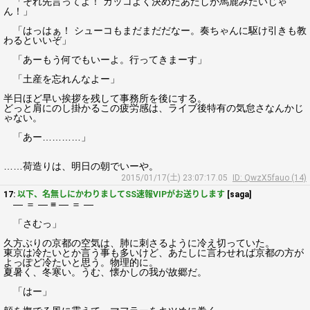
「それ先言ってよ！ カッコよく決めたあたしが馬鹿みたいじゃ
ん！」
「はっはぁ！ シューコもまだまだだなー。奏ちゃんに駆け引きも教
わるといいぞ」
「あーもう何でもいーよ。行ってきまーす」
「土産を忘れんなよー」
半日ほど早い挨拶を残して事務所を後にする。
どっと肩にのし掛かるこの疲労感は、ライブ後特有の気怠さなんかじ
ゃない。
「あー…………」
……荷造りは、明日の朝でいーや。
2015/01/17(土) 23:07:17.05
ID: QwzX5fauo (14)
17:
以下、名無しにかわりましてSS速報VIPがお送りします
[saga]
― ＝ ― ≡ ― ＝ ―
「さむっ」
久方ぶりの京都の空気は、肺に刺さるように冷え切っていた。
東京は冷たいとか言う事も多いけど、あたしに言わせれば京都の方が
よっぽど冷たいと思う。物理的に。
夏暑く、冬寒い。うむ、懐かしの我が故郷だ。
「はー」