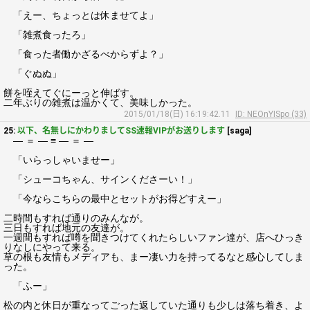
「えー、ちょっとは休ませてよ」
「雑煮食ったろ」
「食った者働かざるべからずよ？」
「ぐぬぬ」
餅を咥えてぐにーっと伸ばす。
二年ぶりの雑煮は温かくて、美味しかった。
2015/01/18(日) 16:19:42.11
ID: NEOnYISpo (33)
25:
以下、名無しにかわりましてSS速報VIPがお送りします
[saga]
― ＝ ― ≡ ― ＝ ―
「いらっしゃいませー」
「シューコちゃん、サインくださーい！」
「今ならこちらの最中とセットがお得どすえー」
二時間もすれば通りのみんなが。
三日もすれば地元の友達が。
一週間もすれば噂を聞きつけてくれたらしいファン達が、店へひっき
りなしにやって来る。
草の根も友情もメディアも、まー凄い力を持ってるなと感心してしま
った。
「ふー」
松の内と休日が重なってごった返していた通りも少しは落ち着き、よ