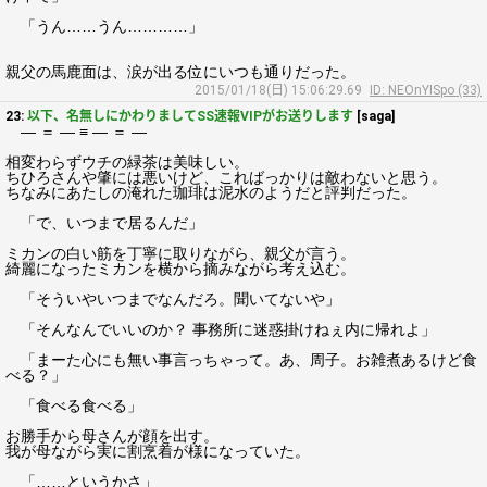
「うん……うん…………」
親父の馬鹿面は、涙が出る位にいつも通りだった。
2015/01/18(日) 15:06:29.69
ID: NEOnYISpo (33)
23:
以下、名無しにかわりましてSS速報VIPがお送りします
[saga]
― ＝ ― ≡ ― ＝ ―
相変わらずウチの緑茶は美味しい。
ちひろさんや肇には悪いけど、こればっかりは敵わないと思う。
ちなみにあたしの淹れた珈琲は泥水のようだと評判だった。
「で、いつまで居るんだ」
ミカンの白い筋を丁寧に取りながら、親父が言う。
綺麗になったミカンを横から摘みながら考え込む。
「そういやいつまでなんだろ。聞いてないや」
「そんなんでいいのか？ 事務所に迷惑掛けねぇ内に帰れよ」
「まーた心にも無い事言っちゃって。あ、周子。お雑煮あるけど食
べる？」
「食べる食べる」
お勝手から母さんが顔を出す。
我が母ながら実に割烹着が様になっていた。
「……というかさ」