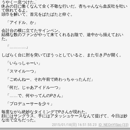
うやく一息つけた。
休みの日に働くなんて全く不敬な行いだ。杏ちゃんなら血反吐を吐い
て倒れてるよ。
頭巾を解いて、首元をぱたぱたと仰ぐ。
「アイドル、か」
会計台の横に立てたサインペン。
結構な数のファンがやって来てくれるお陰で、途中から揃えておい
た。
「…………」
しばらく台に肘を突いてぼうっとしていると、また引き戸が開く。
「いらっしゃーい」
「スマイル一つ」
「ごめんねー、それ午前で終わっちゃったんだ」
「何だ。じゃあアイドル一つ」
「……で、何やってんのPさん」
「プロデューサーを少々」
毎度ながら絶妙なタイミングでPさんが現れた。
顔にはサングラス、手にはアタッシュケースなんて提げて、今日は妙
な出で立ちだった。
2015/01/18(日) 16:51:55.23
ID: NEOnYISpo (33)