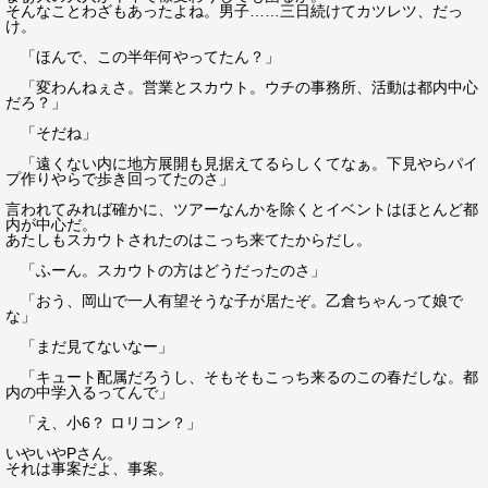
そんなことわざもあったよね。男子……三日続けてカツレツ、だっ
け。
「ほんで、この半年何やってたん？」
「変わんねぇさ。営業とスカウト。ウチの事務所、活動は都内中心
だろ？」
「そだね」
「遠くない内に地方展開も見据えてるらしくてなぁ。下見やらパイ
プ作りやらで歩き回ってたのさ」
言われてみれば確かに、ツアーなんかを除くとイベントはほとんど都
内が中心だ。
あたしもスカウトされたのはこっち来てたからだし。
「ふーん。スカウトの方はどうだったのさ」
「おう、岡山で一人有望そうな子が居たぞ。乙倉ちゃんって娘で
な」
「まだ見てないなー」
「キュート配属だろうし、そもそもこっち来るのこの春だしな。都
内の中学入るってんで」
「え、小6？ ロリコン？」
いやいやPさん。
それは事案だよ、事案。