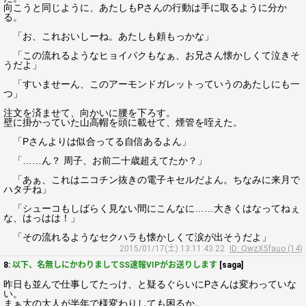
向こうと同じように、あたしもPさんの行動は手に取るように分か
る。
「お、これおいしーね。あたしも頼もっかな」
「この流れるようなヒョイパクもなぁ、お兄さん懐かしくて泣きそ
うだよ」
「すいませーん、このアーモンドガレットっていうのあたしにも一
つ」
注文を済ませて、向かいに腰を下ろす。
壁に掛かっていた山高帽を頭に載せて、煙管を咥えた。
「Pさんよりは似合ってる自信あるよん」
「……ん？ 周子、お前二十歳超えてたか？」
「あぁ、これはニコチン抜きの電子キセルだよん。ちなみに来月で
ハタチね」
「シューコもしばらく見ない間にこんなに……大きくはなってねぇ
な、はっはは！」
「その流れるようなセクハラも懐かしくて涙が出そうだよ」
2015/01/17(土) 13:11:43.22
ID: QwzX5fauo (14)
8:
以下、名無しにかわりましてSS速報VIPがお送りします
[saga]
昨日も並んで仕事してたっけ、と疑るぐらいにPさんは変わっていな
い。
まぁ大の大人が半年で様変わりしても困るか。