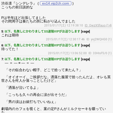
渋谷凛『シンデレラ』 (
ex14.vip2ch.com
)
こっちの前日談的な
Pは半年ほど出張してました
その間周子は奏たちの所に転がり込んでました
2015/01/17(土) 12:19:38.10
ID: QwzX5fauo (14)
5:
以下、名無しにかわりましてSS速報VIPがお送りします
[sage]
これは期待
2015/01/17(土) 12:30:17.46
ID: yvj2WQHG0 (1)
6:
以下、名無しにかわりましてSS速報VIPがお送りします
[sage]
待ってた！
2015/01/17(土) 13:06:52.00
ID: 33HIsF5/0 (1)
7:
以下、名無しにかわりましてSS速報VIPがお送りします
[saga]
― ＝ ― ≡ ― ＝ ―
「その似合わない帽子、どこで拾って来たん？」
「オイオーイ、ご挨拶だな。洒落た服屋で拾ったんだよ、オレも英
世さんを何人か落っことしたけど」
「洒落が泣いてるよ」
「こっちも久々の再会に涙が出そうだ」
「男の涙はお値打ちでいいねぇ」
劇場内のカフェを覗くと、案の定Pさんがミルクセーキを啜ってい
た。