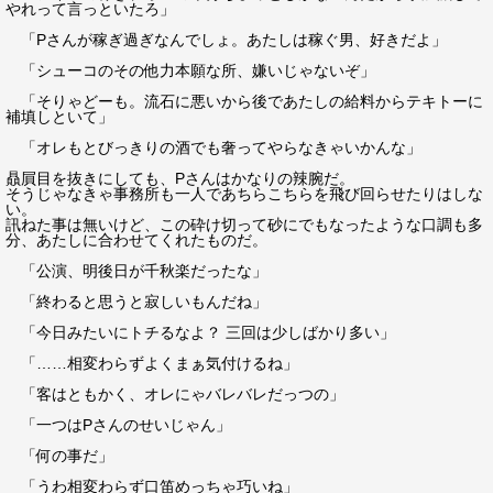
やれって言っといたろ」
「Pさんが稼ぎ過ぎなんでしょ。あたしは稼ぐ男、好きだよ」
「シューコのその他力本願な所、嫌いじゃないぞ」
「そりゃどーも。流石に悪いから後であたしの給料からテキトーに
補填しといて」
「オレもとびっきりの酒でも奢ってやらなきゃいかんな」
贔屓目を抜きにしても、Pさんはかなりの辣腕だ。
そうじゃなきゃ事務所も一人であちらこちらを飛び回らせたりはしな
い。
訊ねた事は無いけど、この砕け切って砂にでもなったような口調も多
分、あたしに合わせてくれたものだ。
「公演、明後日が千秋楽だったな」
「終わると思うと寂しいもんだね」
「今日みたいにトチるなよ？ 三回は少しばかり多い」
「……相変わらずよくまぁ気付けるね」
「客はともかく、オレにゃバレバレだっつの」
「一つはPさんのせいじゃん」
「何の事だ」
「うわ相変わらず口笛めっちゃ巧いね」