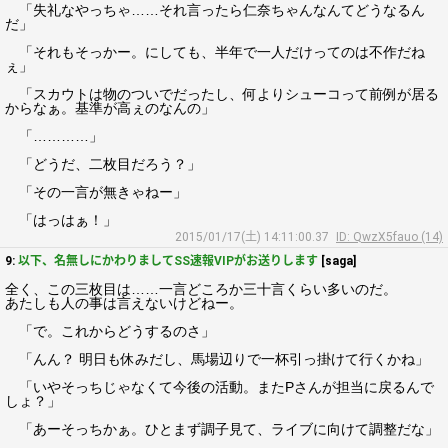
「失礼なやっちゃ……それ言ったら仁奈ちゃんなんてどうなるん
だ」
「それもそっかー。にしても、半年で一人だけってのは不作だね
ぇ」
「スカウトは物のついでだったし、何よりシューコって前例が居る
からなぁ。基準が高ぇのなんの」
「…………」
「どうだ、二枚目だろう？」
「その一言が無きゃねー」
「はっはぁ！」
2015/01/17(土) 14:11:00.37
ID: QwzX5fauo (14)
9:
以下、名無しにかわりましてSS速報VIPがお送りします
[saga]
全く、この三枚目は……一言どころか三十言くらい多いのだ。
あたしも人の事は言えないけどねー。
「で。これからどうするのさ」
「んん？ 明日も休みだし、馬場辺りで一杯引っ掛けて行くかね」
「いやそっちじゃなくて今後の活動。またPさんが担当に戻るんで
しょ？」
「あーそっちかぁ。ひとまず調子見て、ライブに向けて調整だな」