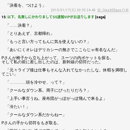
「決着を、つけよう」
2015/01/17(土) 20:35:24.48
ID: QwzX5fauo (14)
15:
以下、名無しにかわりましてSS速報VIPがお送りします
[saga]
「……決着？」
「とりあえず、京都帰れ」
「もっと言い方ってもんに気を使えないの？」
「あいにくオレはデリカシーの無さでここらじゃ有名なんだ」
Pさんが椅子から立ち上がって、スーツの内ポケットを探る。
そして私の前に差し出したのは、新幹線の切符だった。
「元々ライブ後は仕事もそんな入れてなかったしな。休暇を満喫し
てこい」
「…………頭を冷やせ、って？」
「クールなダウン系。周子にぴったりだろ？」
「上手い事言うね。座布団がっぽがっぽ飛んで来るよ」
「冷たい！」
「クールなダウン系だからねー」
Pさんの手から切符をもぎ取る。