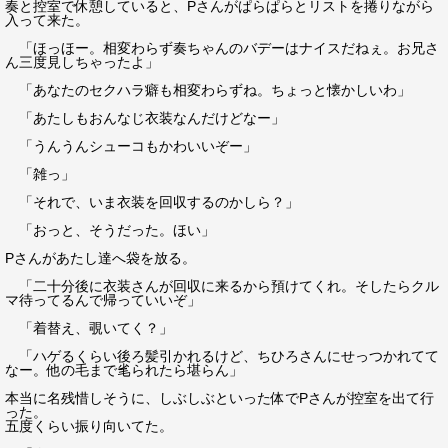
奏と控室で休憩していると、Pさんがぱらぱらとリストを捲りながら
入って来た。
「ほっほー。相変わらず奏ちゃんのバデーはナイスだねぇ。お兄さ
ん三度見しちゃったよ」
「あなたのセクハラ癖も相変わらずね。ちょっと懐かしいわ」
「あたしもおんなじ衣装なんだけどなー」
「うんうんシューコもかわいいぞー」
「雑っ」
「それで、いま衣装を回収するのかしら？」
「おっと、そうだった。ほい」
Pさんがあたし達へ袋を放る。
「二十分後に衣装さんが回収に来るから預けてくれ。そしたらクル
マ待ってるんで帰っていいぞ」
「着替え、覗いてく？」
「ハゲるくらい後ろ髪引かれるけど、ちひろさんにせっつかれてて
なー。他の毛まで毟られたら堪らん」
本当に名残惜しそうに、しぶしぶといった体でPさんが控室を出て行
った。
五度くらい振り向いてた。