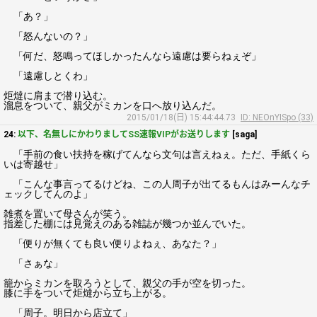
「あ？」
「怒んないの？」
「何だ、怒鳴ってほしかったんなら遠慮は要らねぇぞ」
「遠慮しとくわ」
炬燵に肩まで潜り込む。
溜息をついて、親父がミカンを口へ放り込んだ。
2015/01/18(日) 15:44:44.73
ID: NEOnYISpo (33)
24:
以下、名無しにかわりましてSS速報VIPがお送りします
[saga]
「手前の食い扶持を稼げてんなら文句は言えねぇ。ただ、手紙くら
いは寄越せ」
「こんな事言ってるけどね、この人周子が出てるもんはみーんなチ
ェックしてんのよ」
雑煮を置いて母さんが笑う。
指差した棚には見覚えのある雑誌が幾つか並んでいた。
「便りが無くても良い便りよねぇ、あなた？」
「さぁな」
籠からミカンを取ろうとして、親父の手が空を切った。
膝に手をついて炬燵から立ち上がる。
「周子。明日から店立て」