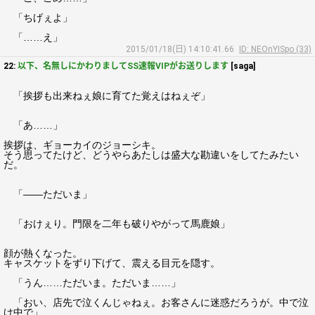
「ちげぇよ」
「……え」
2015/01/18(日) 14:10:41.66
ID: NEOnYISpo (33)
22:
以下、名無しにかわりましてSS速報VIPがお送りします
[saga]
「挨拶も出来ねぇ娘に育てた覚えはねぇぞ」
「あ……」
挨拶は、ギョーカイのジョーシキ。
そう思ってたけど、どうやらあたしは盛大な勘違いをしてたみたい
だ。
「――ただいま」
「おけぇり。門限を二年も破りやがって馬鹿娘」
顔が熱くなった。
キャスケットをずり下げて、震える目元を隠す。
「うん……ただいま。ただいま……」
「おい、店先で泣くんじゃねぇ。お客さんに迷惑だろうが。中で泣
け中で」