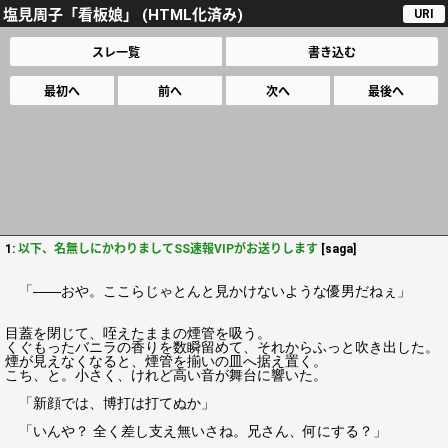
塩見周子「看板娘」 (HTML化済み)
URI
スレ一覧
書き込む
最初へ
前へ
次へ
最後へ
1:
以下、名無しにかわりましてSS速報VIPがお送りします
[saga]
「――おや。ここらじゃとんと見かけないような優男だねぇ」
目蓋を閉じて、咥えたままの煙管を吸う。
くぐもったバニラの香りを数瞬留めて、それからふっと吹き出した。
煙が見えなくなると、煙管を揃いの皿へ据え置く。
こち、と。小さく、けれど高い音が舞台に響いた。
「新顔では、博打は打てぬか」
「いんや？ 全く差し支え無いさね。兄さん、何にする？」