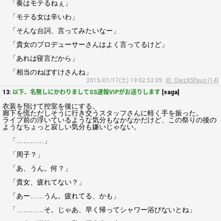
「奏はモテるねぇ」
「モテる女は辛いわ」
「そんな台詞、言ってみたいなー」
「貴女のプロデューサーさんはよく言ってるけど」
「あれは寝言だから」
「相当のねぼすけさんね」
2015/01/17(土) 19:02:52.05
ID: QwzX5fauo (14)
13:
以下、名無しにかわりましてSS速報VIPがお送りします
[saga]
衣装を預けて控室を後にする。
廊下を慌ただしそうに行き交うスタッフさんに軽く手を振った。
ライブ前の浮いているような気分もなかなかだけど、この祭りの後の
ようなちょっと寂しい気分も嫌いじゃない。
「…………」
「周子？」
「あ、うん。何？」
「貴女、疲れてない？」
「あー……うん。疲れてる、かも」
「…………そ。じゃあ、早く帰ってシャワー浴びないとね」