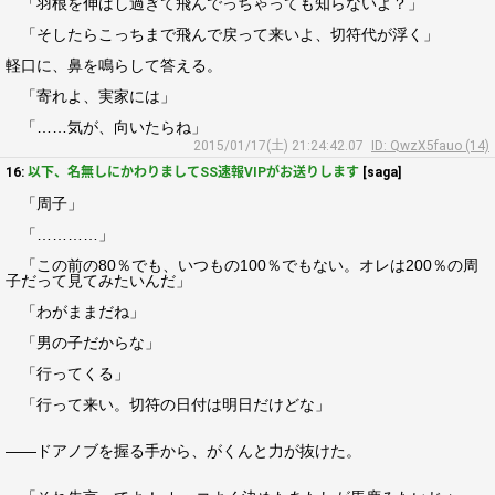
「羽根を伸ばし過ぎて飛んでっちゃっても知らないよ？」
「そしたらこっちまで飛んで戻って来いよ、切符代が浮く」
軽口に、鼻を鳴らして答える。
「寄れよ、実家には」
「……気が、向いたらね」
2015/01/17(土) 21:24:42.07
ID: QwzX5fauo (14)
16:
以下、名無しにかわりましてSS速報VIPがお送りします
[saga]
「周子」
「…………」
「この前の80％でも、いつもの100％でもない。オレは200％の周
子だって見てみたいんだ」
「わがままだね」
「男の子だからな」
「行ってくる」
「行って来い。切符の日付は明日だけどな」
――ドアノブを握る手から、がくんと力が抜けた。