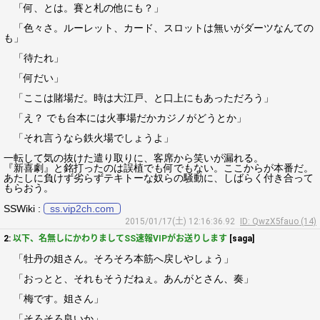
「何、とは。賽と札の他にも？」
「色々さ。ルーレット、カード、スロットは無いがダーツなんての
も」
「待たれ」
「何だい」
「ここは賭場だ。時は大江戸、と口上にもあっただろう」
「え？ でも台本には火事場だかカジノがどうとか」
「それ言うなら鉄火場でしょうよ」
一転して気の抜けた遣り取りに、客席から笑いが漏れる。
『新喜劇』と銘打ったのは誤植でも何でもない。ここからが本番だ。
あたしに負けず劣らずテキトーな奴らの騒動に、しばらく付き合って
もらおう。
SSWiki :
ss.vip2ch.com
2015/01/17(土) 12:16:36.92
ID: QwzX5fauo (14)
2:
以下、名無しにかわりましてSS速報VIPがお送りします
[saga]
「牡丹の姐さん。そろそろ本筋へ戻しやしょう」
「おっとと、それもそうだねぇ。あんがとさん、奏」
「梅です。姐さん」
「そろそろ良いか」