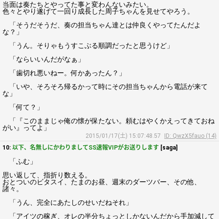
当面は奏たちとやってた事と変わんないみたい。
色々とやり遂げて一回り成長した周子ちゃんを見せてやろう。
「そうだそうだ、奏の担当ちゃん達とは仲良くやってたんだよ
な？」
「うん。そりゃもうすこぶる順調だったと思うけど」
「ならいいんだがなぁ」
「歯切れ悪いねー。何かあったん？」
「いや、そろそろ帰るかって時にその担当ちゃんから電話が来て
な」
「何て？」
「『このままじゃ俺の懐が保たない。頼むはやくかえってきておね
がい』ってよ」
2015/01/17(土) 15:07:48.57
ID: QwzX5fauo (14)
10:
以下、名無しにかわりましてSS速報VIPがお送りします
[saga]
「ふむ」
思い返して、指折り数える。
おとついのビタスイ、たまのお昼、週末のダーツバー、その他、
諸々。
「うん、完全にあたしのせいだねそれ」
「アイツの稼ぎ、オレの半分ちょっとしかないんだから手加減して