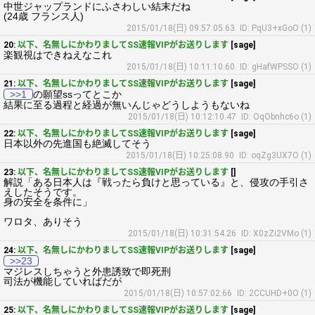
中世ジャップランドにふさわしい結末だね
(24歳 フランス人)
2015/01/18(日) 09:57:05.63
ID: PqU3+xGoO (1)
20:
以下、名無しにかわりましてSS速報VIPがお送りします
[sage]
楽観視はできねえなこれ
2015/01/18(日) 10:11:10.60
ID: gHafWPSSO (1)
21:
以下、名無しにかわりましてSS速報VIPがお送りします
[sage]
>>1
の願望ssってとこか
結果に至る過程と経過が無いんじゃどうしようもないね
2015/01/18(日) 10:12:10.47
ID: OqObnhc6o (1)
22:
以下、名無しにかわりましてSS速報VIPがお送りします
[sage]
日本以外の先進国も絶滅してそう
2015/01/18(日) 10:25:08.90
ID: oqZg3UX7O (1)
23:
以下、名無しにかわりましてSS速報VIPがお送りします
[]
解説「ある日本人は『戦ったら負けと思っている』と、侵攻の手引さ
えしたそうです。
身の安全を条件に」
ワロタ、ありそう
2015/01/18(日) 10:31:54.26
ID: X0zZi2VMo (1)
24:
以下、名無しにかわりましてSS速報VIPがお送りします
[sage]
>>23
マジレスしちゃうと外患誘致で即死刑
司法が機能していればだが
2015/01/18(日) 10:57:02.66
ID: 2CCUHD+0O (1)
25:
以下、名無しにかわりましてSS速報VIPがお送りします
[sage]