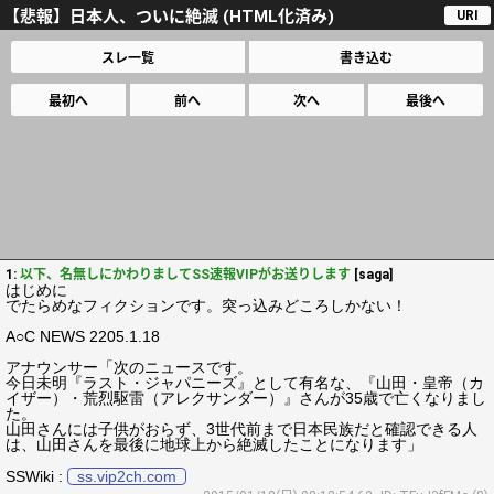
【悲報】日本人、ついに絶滅 (HTML化済み)
URI
スレ一覧
書き込む
最初へ
前へ
次へ
最後へ
1:
以下、名無しにかわりましてSS速報VIPがお送りします
[saga]
はじめに
でたらめなフィクションです。突っ込みどころしかない！
A○C NEWS 2205.1.18
アナウンサー「次のニュースです。
今日未明『ラスト・ジャパニーズ』として有名な、『山田・皇帝（カ
イザー）・荒烈駆雷（アレクサンダー）』さんが35歳で亡くなりまし
た。
山田さんには子供がおらず、3世代前まで日本民族だと確認できる人
は、山田さんを最後に地球上から絶滅したことになります」
SSWiki :
ss.vip2ch.com