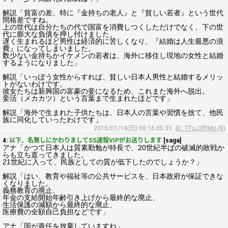
解説「貧富の差、特に『金持ちの老人』と『貧しい若者』という世代
間格差ですね。
上の世代は自分たちの代で国富を消費しつくしただけでなく、下の世
代に膨大な負債を押し付けました。
遅く生まれるほど男性は経済的に苦しくなり、『結婚は人生最悪の浪
費』になってしまいました。
数少ない金持ちかイケメンの若者は、海外に移住し現地の女性と結婚
するようになりました」
解説「いっぽう女性からすれば、貧しい日本人男性と結婚するメリッ
トがないわけです。
彼女たちは新興国の富豪の妾になるため、これまた海外へ脱出。
妾活（メカカツ）という言葉まで生まれたほどです」
解説「海外で生まれた子供たちは、日本人の言葉や習慣を捨て、他民
族に同化していったわけです」
2015/01/18(日) 08:16:05.33
ID: TFuJ3fFMo (8)
4:
以下、名無しにかわりましてSS速報VIPがお送りします
[saga]
アナ「かつて日本人は質素勤勉が特長で、20世紀半ばの破滅的敗戦か
らも立ち直ってきました。
21世紀に入って、民族としての質が低下したのでしょうか？」
解説「はい、教育や福祉等の公共サービスを、日本政府が保証できな
くなりました。
義務教育の廃止、
年金の支給開始年齢引き上げから最終的な廃止、
生活保護の減額から最終的な廃止、
医療費の全額自己負担などです」
アナ「国が責任を放棄していますね」