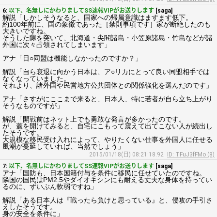
6:
以下、名無しにかわりましてSS速報VIPがお送りします
[saga]
解説「しかしそうなると、国家への帰属意識はますます低下。
約100年前に、国の象徴であった［禁則事項です］家が断絶したのも
大きいですね。
そうした隙を突いて、北海道・尖閣諸島・小笠原諸島・竹島などが諸
外国に次々占領されてしまいます」
アナ「日○同盟は機能しなかったのですか？」
解説「自ら衰退に向かう日本は、ア○リカにとって良い同盟相手では
なくなっていました。
それより、諸外国や民営地方公共団体との関係強化を選んだのです」
アナ「さすがにここまで来ると、日本人、特に若者が自ら立ち上がり
そうなものですが」
解説「開戦前はネット上でも勇敢な発言が多かったのです。
が、蓋を開けてみると、自宅にこもって震えて出てこない人が続出し
たそうです。
大規模な移民受け入れによって、やりたくない仕事を外国人に任せる
風潮が蔓延していれば、当然でしょう」
2015/01/18(日) 08:21:18.92
ID: TFuJ3fFMo (8)
7:
以下、名無しにかわりましてSS速報VIPがお送りします
[saga]
アナ「国防も、日本国籍付与を条件に移民に任せていたのですね。
隣国の国民はPM2.5やダイオキシンにも耐える丈夫な身体を持ってい
るのに、ずいぶん軟弱ですね」
解説「ある日本人は『戦ったら負けと思っている』と、侵攻の手引さ
えしたそうです。
身の安全を条件に」