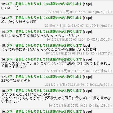
12:
以下、名無しにかわりましてSS速報VIPがお送りします
[sage]
(´；ω；｀)
2015/01/18(日) 08:31:52.92
ID: 5gra2Xato (1)
13:
以下、名無しにかわりましてSS速報VIPがお送りします
[sage]
乙。かなり好きな部類
2015/01/18(日) 08:52:40.07
ID: uCONmxtuO (1)
14:
以下、名無しにかわりましてSS速報VIPがお送りします
[sage]
短いし読んでて苦痛にならないからちょうどいい
2015/01/18(日) 09:00:12.64
ID: 0ZJIooZQo (1)
15:
以下、名無しにかわりましてSS速報VIPがお送りします
[age]
よそで相手にされないからってここでやる腰抜けぶりに乾杯
2015/01/18(日) 09:08:29.92
ID: 3Zs4E2ZKO (1)
16:
以下、名無しにかわりましてSS速報VIPがお送りします
[sage]
でたらめなフィクションとかそういう予防線をはれば何でも許される
と思ってるスレ
2015/01/18(日) 09:14:02.15
ID: mEzmIalDO (1)
17:
以下、名無しにかわりましてSS速報VIPがお送りします
[sage]
2170年は短すぎる
2015/01/18(日) 09:26:39.29
ID: RObOzRq50 (1)
18:
以下、名無しにかわりましてSS速報VIPがお送りします
[sage]
クソつまんないけどなんか好き
でもクソつまらなさがやっぱ不快だから調子に乗らずに二度と書かな
いでほしい
2015/01/18(日) 09:52:10.91
ID: f2agiL73o (1)
19:
以下、名無しにかわりましてSS速報VIPがお送りします
[sage]