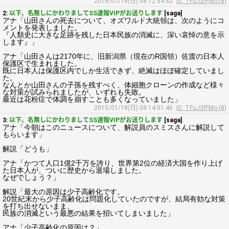
2015/01/18(日) 08:12:54.62
ID: TFuJ3fFMo (8)
2:
以下、名無しにかわりましてSS速報VIPがお送りします
[saga]
アナ「山田さんの死去について、オズワルド大統領は、次のようにコ
メントを発表しました。
『人類史に大きな足跡を残した日本民族の消滅に、深い哀悼の意を示
します』」
アナ「山田さんは2170年に、旧新潟県（現在のR国領）佐渡の日本人
保護区で生まれました。
既に日本人は保護区内でしか生活できず、絶滅はほぼ確定していまし
た。
なんとか山田さんの子孫を残すべく、体細胞クローンの作成など様々
な対策が試みられましたが、いずれも失敗。
最近は花粉症で体調を崩すことも多くなっていました」
2015/01/18(日) 08:14:01.46
ID: TFuJ3fFMo (8)
3:
以下、名無しにかわりましてSS速報VIPがお送りします
[saga]
アナ「今朝はこのニュースについて、解説員のスミスさんに解説して
もらいます」
解説「どうも」
アナ「かつて人口1億2千万を誇り、世界第2位の経済大国を作り上げ
た日本人が、ついに歴史から退場しました。
なぜでしょう？」
解説「最大の原因は少子高齢化です。
20世紀末から少子高齢化は問題化していたのですが、結局有効な対策
を打ち出せないまま、
民族の消滅という最悪の結果を招いてしまいました」
アナ「少子高齢化の原因は？」