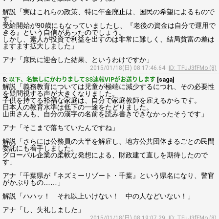
解説「実はこれらの政策、特に年金廃止は、国民の希望によるもので
す。
受給開始が90歳にもなっていましたし、『老後の資金は自分で運用で
きる』という自信があったのでしょう。
しかし、素人が投資で利益を出すのは非常に難しく、結局貧富の差は
ますます拡大しました」
アナ「庶民に迎合した結果、というわけですか」
2015/01/18(日) 08:17:46.64
ID: TFuJ3fFMo (8)
5:
以下、名無しにかわりましてSS速報VIPがお送りします
[saga]
解説「義務教育については児童が極端に減少するにつれ、その必要性
を疑問視する声が大きくなりました。
子供を持てる裕福な家庭は、自分で家庭教師を雇えるからです。
日本人の教育水準は低下の一途をたどりました。
山田さんも、自分の漢字の名前を読み書きできなかったそうです」
アナ「そこまで落ちていたんですね」
解説「さらには公務員の大半を解雇し、地方公共団体まるごとの民間
委託にも着手しました。
グローバル企業の柔軟な発想による、財政建て直しを期待したので
す」
アナ「千葉県が『ネズミーリゾート・千葉』という県名になり、警官
がかぶりもの……」
解説「ハハッ！ それ以上いけない！ 中の人などいない！」
アナ「し、失礼しました」
2015/01/18(日) 08:19:07.29
ID: TFuJ3fFMo (8)