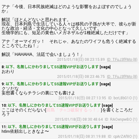
アナ「今後、日本民族絶滅はどのような影響をおよぼすのでしょう
か」
解説「ほとんどないと思われます。
現在、日本列島で生活している人々は移民の子孫が大半で、彼らが新
たな政治・経済・文化の中心となって久しいです。
生物学的にも、短足の黄色いメガネザルが1種絶滅しただけです」
アナ「オーマイガッ！ それじゃ、あなたのワイフも危うく絶滅する
ところでしたね！」
解説「HAHAHA、法廷で会いましょう！」
2015/01/18(日) 08:23:15.89
ID: TFuJ3fFMo (8)
8:
以下、名無しにかわりましてSS速報VIPがお送りします
[saga]
おわり
2015/01/18(日) 08:23:46.75
ID: TFuJ3fFMo (8)
9:
以下、名無しにかわりましてSS速報VIPがお送りします
[sage]
クソだな
妄想書くならチラシの裏にでも書けよ
2015/01/18(日) 08:27:13.95
ID: bcrL8bG1O (1)
10:
以下、名無しにかわりましてSS速報VIPがお送りします
[sage]
ここはそのくだらない[
田島「チ○コ破裂するっ！」
]を書くところだ
ろ？
2015/01/18(日) 08:30:48.64
ID: RAOenpwBO (1)
11:
以下、名無しにかわりましてSS速報VIPがお送りします
[sage]
htlm依頼出しときなよ〜
2015/01/18(日) 08:31:19.88
ID: cpArZAf8O (1)