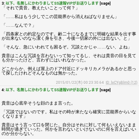
3:
以下、名無しにかわりましてSS速報VIPがお送りします
[sage]
「それで貴音。教えたいことって何？」
「……私はもう少しでこの芸能界から消えねばなりません」
「……なんで？」
「四条家との約定なのです。齢二十になるまでに明確な結果を出す事
が出来ないのなら潔く身を引き、今後一切家の外には出ない。と」
「そんな、急にいわれても困るぞ。冗談とかじゃ……ない、よね」
貴音はこんな冗談を言わないって知ってるし、それは貴音の目を見て
も分かったけど、言わずにはいれなかった。
どこからか、例えば屋上のドア付近にドッキリカメラがあるかと思っ
て探したけれどそんなものは無かった。
2015/01/22(木) 00:23:30.64
ID: lxCYgBlm0 (12)
4:
以下、名無しにかわりましてSS速報VIPがお送りします
[sage]
貴音は心底辛そうな顔のまま言った。
「冗談ではないのです。私はその時が来たなら確実に芸能界からいな
くなります」
貴音はそう言って口を閉じた。自分はそれに対して何もいえないまま
時間が過ぎていった。何かを言わないといけないのに何を言えばいい
のか分からない。