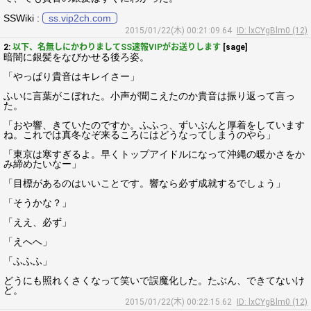
SSWiki :
ss.vip2ch.com
2015/01/22(木) 00:21:09.64
ID: lxCYgBlm0 (12)
2:
以下、名無しにかわりましてSS速報VIPがお送りします
[sage]
暗闇に銀髪をなびかせる後ろ姿。
「やっぱり貴音はキレイさー」
ふいに言葉がこぼれた。小声が聞こえたのか貴音は振り返って言っ
た。
「おや響、きていたのですか。ふふっ、ずいぶんと厚着をしています
ね。これでは真冬なぞ来るころにはどうなってしまうのやら」
「東京は寒すぎるよ。早くトップアイドルになって沖縄の暖かさをか
み締めたいなー」
「目標があるのはいいことです。響なら必ず成就するでしょう」
「そうかな？」
「ええ、必ず」
「えへへ」
「ふふふ」
どうにも照れくさくなって笑いで誤魔化した。たぶん、できてないけ
ど。
2015/01/22(木) 00:22:15.62
ID: lxCYgBlm0 (12)