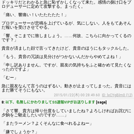
ドッキリだとわかると急に恥ずかしくなって来た。感情の捌け口をプ
ロデューサーに定めて攻撃する。まったく。
「痛い、響痛い！いたたたたた！」
プロデューサーが悲鳴を上げているが、気にしない。人をもてあそん
だ報いを受けさせてやる。
「響、そこまでに致しましょう。……何故、こちらに向かってくるの
です？」
貴音が済ました顔で言ってきたけど、貴音のほうにもタックルした。
「もう。貴音の冗談は見分けがつかないんだからやめてよね！」
「申し訳ありません。ですが、親友の気持ちをふと確かめて見たくな
ったのですよ」
「むー」
急に親友なんて言うのはずるい。動きが止まってしまった。貴音には
まだ勝てそうにもない。
2015/01/22(木) 00:28:49.60
ID: lxCYgBlm0 (12)
8:
以下、名無しにかわりましてSS速報VIPがお送りします
[sage]
「さて響、貴方は帰り仕度をしていましたね？よろしければお詫びに
夕餉をご馳走したいのですが……」
「またラーメン？よくそんなに食べれるよねー」
「嫌でしょうか？」