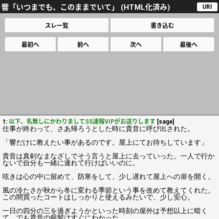
響「いつまでも、このままでいて」 (HTML化済み)
URI
スレ一覧
書き込む
最初へ
前へ
次へ
最後へ
1:
以下、名無しにかわりましてSS速報VIPがお送りします
[sage]
仕事が終わって、さあ帰ろうとした時に貴音に呼び出された。
「響だけに教えたい事があるのです。屋上にてお待ちしています」
貴音は真剣なまなざしでそう言うと屋上に去っていった。一人で行か
ないで自分も一緒に連れて行けばいいのに。
呟きは心の中に留めて、防寒をして、少し遅れて屋上への扉を開く。
風の冷たさが秋から冬に変わる季節という事を改めて教えてくれた。
この間買ったコートはしっかりと使えるみたいで、少し安心。
一日の四分の三を過ぎようかといった時刻の屋外は予想以上に暗く
て、でも貴音の銀髪はすぐにわかった。