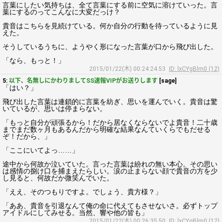
言葉にしたい気持ちは、全て言葉にする前に空気に溶けていった。言
葉にするのってこんなに大変だっけ？
貴音はこちらを見続けている。何か自分の行動を待っているように見
えた。
そうしているうちに、ようやく形になった言葉が口から飛び出した。
「なら、もっと！」
2015/01/22(木) 00:24:24.53
ID: lxCYgBlm0 (12)
5:
以下、名無しにかわりましてSS速報VIPがお送りします
[sage]
「はい？」
飛び出した言葉は連鎖的に言葉を紡ぎ、思いを運んでいく。貴音は驚
いているが、思いは停まらない。
「もっと自分が頑張るから！だから居なくならないでよ貴音！二十歳
までまだ数ヶ月もあるんだから明確な結果なんていくらでもだせる
ぞ！だから、」
「ここにいてよっ……」
途中から何故か泣いていた。言った言葉は紛れの無い本心。その思い
は感情の捌け口を捕まえたらしい。涙の止まらない顔で貴音の方を少
し見ると、何故だか微笑んでいた。
「ええ、そのつもりですよ。でしょう、貴方様？」
「ああ、貴音を引退なんて俺の命に代えてもさせないさ。必ずトップ
アイドルにしてみせる。当然、響や他の皆も」
2015/01/22(木) 00:26:35.50
ID: lxCYgBlm0 (12)