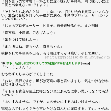
「何を言うのです響！一杯ごとに違う味わいを持ち、同じ味わいには
二度と出会えないのですよ？」
「そもそもらあめんとは……」食について語り始める貴音は止まらな
い。適当に合槌を打って事務所に戻る。小鳥やプロデューサーはパソ
コンの前にいた。
「じゃあプロデューサー、ピヨ子。自分達帰るから。また明日！」
「貴方様、小鳥嬢、ごきげんよう」
「気をつけて帰れよー」
「また明日ね。響ちゃん、貴音ちゃん」
挨拶をして事務所を出る。もう町はすっかり暗い。そして寒い。
2015/01/22(木) 00:31:00.45
ID: lxCYgBlm0 (12)
10:
以下、名無しにかわりましてSS速報VIPがお送りします
[sage]
「へっくしょん！」
おもわずくしゃみがでてしまった。
「おや、風邪ですか。風邪は万病の素と言いますし、気をつけなけれ
ばなりませんよ？」
「そもそも貴音が屋上に呼ばなければあんなに寒い思いしなくても済
んだのに～」
「あいすみません。ですが、人のせいにするのはいけませんね」
完璧なのでしょう？そう言いたげな口ぶりに閉口する。でも、やられ