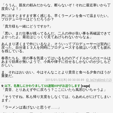
「ううん。親友の頼みだからな、断らないぞ！それに最近寒いから丁
度良いよ！」
声に出すとますます寒く感じる。早くラーメンを食べて温まりたい。
プロデューサーはどうだろうか？
「貴方様も一緒にどうですか?」
「悪い、まだ仕事が残ってるんだ。二人の仲が良い事を再確認できて
よかったよ。最近はじっくり見てあげられないからなぁ」
あんまり遅くまで外にいるなよ。そういってプロデューサーは室内に
戻った。自分達１３人を同時にプロデュースする彼はいつ見ても疲れ
を残している。
春香たちも、彼の事を気遣ってはいるもののアイドルからのエールは
あまり効果が無いようで、小鳥や律子に任せるしかないのが少しもど
かしい。
ま、それはおいおい。今はそんなことより貴音と食べる夕食のほうが
重要だ。
2015/01/22(木) 00:30:00.89
ID: lxCYgBlm0 (12)
9:
以下、名無しにかわりましてSS速報VIPがお送りします
[sage]
「貴音、とりあえず中に戻ろう？ここにいたら風邪ひいちゃうよ」
「そうですね。私も帰り支度をしなくては。らあめんがにげてしまい
ます」
「ラーメンは逃げないと思うぞ……」