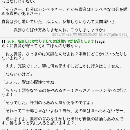
っぱなしじゃない。
「そうさー。自分はカンペキさー。だから貴音はカンペキな自分を暖
める義務があるさー」
貴音は少し驚いていた。ふふん。反撃しないなんて大間違いさ。
「……義務ならば仕方ありませんね。こうしましょうか」
2015/01/22(木) 00:33:35.03
ID: lxCYgBlm0 (12)
11:
以下、名無しにかわりましてSS速報VIPがお送りします
[sage]
近くに貴音が寄ってくれてほんのり暖かい。
「ねぇ貴音。さっきのは冗談なんだよね？本当にどこかにいったりし
ないよね？」
「ええ、冗談ですよ。響に何も伝えずにどこかに行きはしません」
「ならいいけど」
「ふふっ、響は心配性ですね」
「もぅっ！頭をなでるのをやめるさー！さっさとラーメン食べに行こ
うよ！」
「そうでした。評判のらあめん屋があるのですよ」
「それって二十郎じゃないよね？自分、あの量は食べられないぞー」
「違いますよ。素材の旨みを生かした出汁が自慢の醤油らあめんで
す。響もきっと気に入ると思いますよ？」