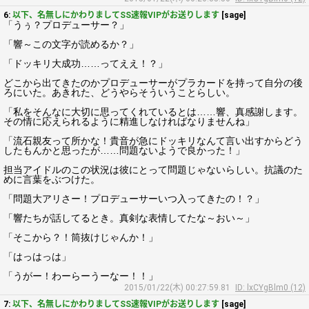
6:
以下、名無しにかわりましてSS速報VIPがお送りします
[sage]
「うぅ？プロデューサー？」
「響～この文字が読めるか？」
「ドッキリ大成功……ってええ！？」
どこから出てきたのかプロデューサーがプラカードを持って自分の後
ろにいた。あきれた、どうやらそういうことらしい。
「私をそんなに大切に思ってくれているとは……響、真感謝します。
その情に応えられるように精進しなければなりませんね」
「流石親友って所かな！貴音が急にドッキリなんて言い出すからどう
したもんかと思ったが……問題ないようで良かった！」
担当アイドルのこの状況は彼にとって問題じゃないらしい。抗議のた
めに言葉をぶつけた。
「問題大アリさー！プロデューサーいつ入ってきたの！？」
「響たちが話してるとき。真剣な表情してたな～おい～」
「そこから？！筒抜けじゃんか！」
「はっはっは」
「うがー！わーらーうーなー！！」
2015/01/22(木) 00:27:59.81
ID: lxCYgBlm0 (12)
7:
以下、名無しにかわりましてSS速報VIPがお送りします
[sage]