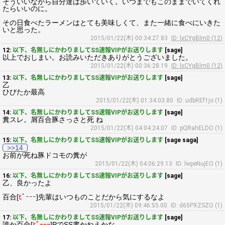
そういいながら自分達は歩いていく。いつまでもこのままでいてくれ
たらいいのに。
その日食べたラーメンはとても美味しくて、また一緒に食べにいきた
いと思った。
2015/01/22(木) 00:34:27.83
ID: lxCYgBlm0 (12)
12:
以下、名無しにかわりましてSS速報VIPがお送りします
[sage]
以上でおしまい。お読みいただきありがとうございました。
2015/01/22(木) 00:36:28.19
ID: lxCYgBlm0 (12)
13:
以下、名無しにかわりましてSS速報VIPがお送りします
[sage]
乙
ひびたか最高
2015/01/22(木) 01:34:03.80
ID: udbREf1jo (1)
14:
以下、名無しにかわりましてSS速報VIPがお送りします
[sage]
糞スレ。屑百合豚さっさと死 ね
2015/01/22(木) 04:04:24.07
ID: pQRahELDO (1)
15:
以下、名無しにかわりましてSS速報VIPがお送りします
[sage saga]
>>14
お前が死ね豚ドコモの糞が
2015/01/22(木) 04:06:29.13
ID: lwpeNujEO (1)
16:
以下、名無しにかわりましてSS速報VIPがお送りします
[sage]
乙、良かったよ
百合[
ﾋﾟｰｰｰ
]先輩はいつものことだから気にするなよ
2015/01/22(木) 09:46:55.00
ID: d65PXZSZO (1)
17:
以下、名無しにかわりましてSS速報VIPがお送りします
[sage]
誰か百合[
ﾋﾟｰｰｰ
]PでSS書かねえかな