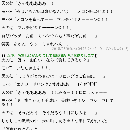
天の助「ぎゃあああああ！！」
モバP「俺はいちご味は嫌いなんだよ！！メロン味出せよ！！」
モバP「メロンを食べてーー！マルチビタミーーーンC！！」
天の助「マルチビタミーーーンC！！」
首領パッチ「お前！カルシウムも大事だぞお前！！」
笑美「あかん…ツッコミきれへん…」
2015/03/04(水) 04:59:04.45
ID: LJV4qSlw0 (18)
11:
以下、名無しにかわりましてSS速報VIPがお送りします
[]
天の助「ほぅ…面白い！ならば食してみるか？」
モバP「いただきます！！」
天の助「しょうがとわさびのトッピングはご自由に……」
モバP「エナジードリンクだああああ！！｣ｼﾞｮﾎﾞﾎﾞﾎﾞ
天の助「ぎゃあああああ！！しみるー！！目にしみるーー！！」
モバP「凄い歯ごたえ！美味い！美味いぞ！シュワシュワして
る！！」
天の助「そうだろう！そうだろう！目にしみる！！」
しかしこの激戦の中、天の助はある重大な事に気が付いた
『俺食われとる』と…