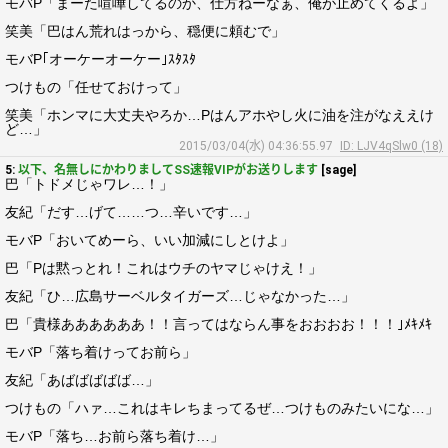
モバP「まーた喧嘩してるのか、仕方ねーなぁ、俺が止めてくるよ」
笑美「巴はん荒れはっから、穏便に頼むで」
モバP｢オーケーオーケー｣ｽﾀｽﾀ
つけもの「任せておけって」
笑美「ホンマに大丈夫やろか…Pはんアホやし火に油を注がなええけ
ど…」
2015/03/04(水) 04:36:55.97
ID: LJV4qSlw0 (18)
5:
以下、名無しにかわりましてSS速報VIPがお送りします
[sage]
巴「トドメじゃワレ…！」
友紀「だす…げて……つ…辛いです…」
モバP「おいてめーら、いい加減にしとけよ」
巴「Pは黙っとれ！これはウチのヤマじゃけえ！」
友紀「ひ…広島サーベルタイガーズ…じゃなかった…」
巴「貴様ああああああ！！言ってはならん事をおおおお！！！｣ﾒｷﾒｷ
モバP「落ち着けってお前ら」
友紀「あばばばばば…」
つけもの「ハァ…これはキレちまってるぜ…つけものみたいにな…」
モバP「落ち…お前ら落ち着け…」