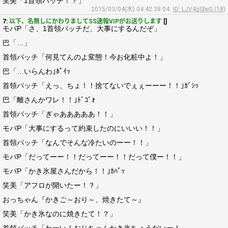
笑美「1首領パッチ！？」
2015/03/04(水) 04:42:38.04
ID: LJV4qSlw0 (18)
7:
以下、名無しにかわりましてSS速報VIPがお送りします
[]
モバP「さ、1首領パッチだ、大事にするんだぞ」
巴「…」
首領パッチ「何見てんのよ変態！今お化粧中よ！」
巴「…いらんわ｣ﾎﾟｲｯ
首領パッチ「えっ、ちょ！！捨てないでぇぇーーー！！｣ｶﾞｼｯ
巴「離さんかワレ！！｣ﾄﾞｺﾞｫ
首領パッチ「ぎゃあああああ！！」
モバP「大事にするって約束したのにいいい！！」
首領パッチ「なんでそんな冷たいのーー！！」
モバP「だってーー！！だってーー！！だって僕ー！！」
モバP「かき氷屋さんだから！！｣ｶﾊﾟｯ
笑美「アフロが開いたー！？」
おっちゃん『かきご～おり～、焼きたて～』
笑美「かき氷なのに焼きたて！？」