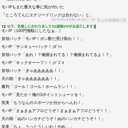
モバPもまた重大な事に気が付いた
『ところてんにエナジードリンクは合わない』と…
2015/03/04(水) 05:04:17.30
ID: LJV4qSlw0 (18)
12:
以下、名無しにかわりましてSS速報VIPがお送りします
[]
モバP（100円無駄にしたなぁ…）
首領パッチ「モバP！ポン酢だ受け取れ！！」
モバP「サンキューパッチ！｣ｶﾞｼｯ
首領パッチ「あれ！？俺掴まれてる！？俺掴まれてるよ！？」
モバP「キックオーーフ！！｣ﾄﾞｺﾞｫ
首領パッチ「ぎゃあああああ！！」
天の助「ぎゃああああああ！！」
審判「ゴール！ゴール！ホームラン！！」
モバP「見たか！俺の3ポイントシュートを！」
笑美「もうなんのスポーツか分からへんわ！」
モバP「まぁまぁアフロどうぞ！まぁまぁアフロどうぞ！！」
天の助「ぬのハンカチどうぞ！ぬのハンカチどうぞ！！」
笑美「ちょ…うっとうしいわ！やめ…」