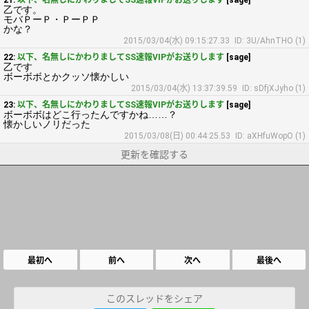
21:
以下、名無しにかわりましてSS速報VIPがお送りします
[sage]
乙です。
モバＰーＰ・ＰーＰＰ
かな？
2015/03/04(水) 09:15:27.33
ID: 3U/AhnTHO (1)
22:
以下、名無しにかわりましてSS速報VIPがお送りします
[sage]
乙です
ボーボボとかクッソ懐かしい
2015/03/04(水) 13:37:39.59
ID: sDfjXJyho (1)
23:
以下、名無しにかわりましてSS速報VIPがお送りします
[sage]
ボーボボはどこ行ったんですかね……？
懐かしいノリだった
2015/03/08(日) 00:44:25.53
ID: aXHfuWopO (1)
更新を確認する
最初へ
前へ
次へ
最後へ
このスレッドをシェア