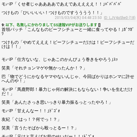
モバP「くせ者じゃああああであえであええええ！！｣ﾊﾞﾊﾞﾊﾞﾊﾞ
つけもの「ひいいいい！つけものですうううう！！」
2015/03/04(水) 04:48:23.50
ID: LJV4qSlw0 (18)
9:
以下、名無しにかわりましてSS速報VIPがお送りします
[]
首領パッチ「こんなものビーフシチューと一緒に食ってやる！｣ｶﾞﾂｶﾞ
ﾂ
つけもの「やめてえええ！ビーフシチューだけは！ビーフシチューだ
けは！！」
モバP「仕方ないな、じゃあこのかんぴょう巻きをやろう｣ｽｯ
笑美「それチョンマゲや無かったんか！？」
巴「物でどうにかなるヤマやないんじゃ、今回ばかりはホンマに許せ
へんのや！」
モバP「馬鹿野郎！暴力じゃ何の解決にもならない！争いを生むだけ
だ！」
笑美「あんたさっき思いっきり暴力振るっとったやろ！」
モバP「甘えんなー！！｣ﾄﾞｺﾞｫ
友紀「ぐはっ！？何でっ！？」
笑美「言うたそばから殴っとるー！？」
モバP「元はと言えばお前のせいだー！！｣ﾄﾞｺﾞｫ