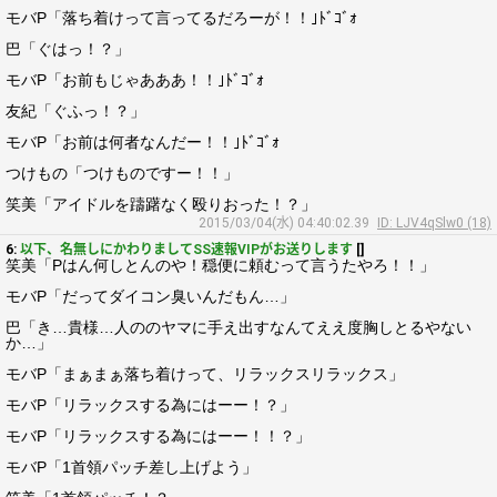
モバP「落ち着けって言ってるだろーが！！｣ﾄﾞｺﾞｫ
巴「ぐはっ！？」
モバP「お前もじゃあああ！！｣ﾄﾞｺﾞｫ
友紀「ぐふっ！？」
モバP「お前は何者なんだー！！｣ﾄﾞｺﾞｫ
つけもの「つけものですー！！」
笑美「アイドルを躊躇なく殴りおった！？」
2015/03/04(水) 04:40:02.39
ID: LJV4qSlw0 (18)
6:
以下、名無しにかわりましてSS速報VIPがお送りします
[]
笑美「Pはん何しとんのや！穏便に頼むって言うたやろ！！」
モバP「だってダイコン臭いんだもん…」
巴「き…貴様…人ののヤマに手え出すなんてええ度胸しとるやない
か…」
モバP「まぁまぁ落ち着けって、リラックスリラックス」
モバP「リラックスする為にはーー！？」
モバP「リラックスする為にはーー！！？」
モバP「1首領パッチ差し上げよう」