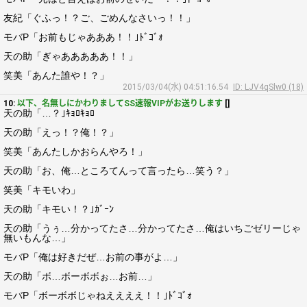
友紀「ぐふっ！？ご、ごめんなさいっ！！」
モバP「お前もじゃあああ！！｣ﾄﾞｺﾞｫ
天の助「ぎゃあああああ！！」
笑美「あんた誰や！？」
2015/03/04(水) 04:51:16.54
ID: LJV4qSlw0 (18)
10:
以下、名無しにかわりましてSS速報VIPがお送りします
[]
天の助「…？｣ｷｮﾛｷｮﾛ
天の助「えっ！？俺！？」
笑美「あんたしかおらんやろ！」
天の助「お、俺…ところてんって言ったら…笑う？」
笑美「キモいわ」
天の助「キモい！？｣ｶﾞｰﾝ
天の助「うぅ…分かってたさ…分かってたさ…俺はいちごゼリーじゃ
無いもんな…」
モバP「俺は好きだぜ…お前の事がよ…」
天の助「ボ…ボーボボぉ…お前…」
モバP「ボーボボじゃねええええ！！｣ﾄﾞｺﾞｫ