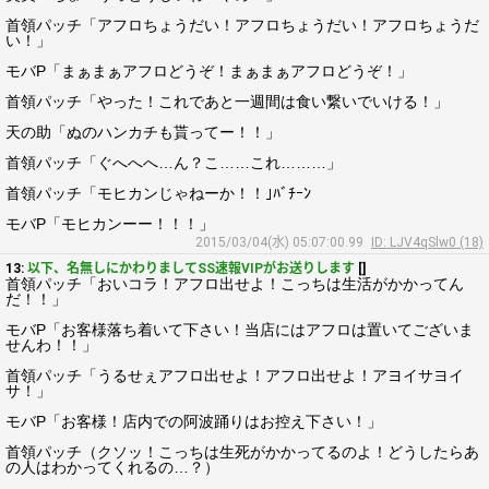
首領パッチ「アフロちょうだい！アフロちょうだい！アフロちょうだ
い！」
モバP「まぁまぁアフロどうぞ！まぁまぁアフロどうぞ！」
首領パッチ「やった！これであと一週間は食い繋いでいける！」
天の助「ぬのハンカチも貰ってー！！」
首領パッチ「ぐへへへ…ん？こ……これ………」
首領パッチ「モヒカンじゃねーか！！｣ﾊﾞﾁｰﾝ
モバP「モヒカンーー！！！」
2015/03/04(水) 05:07:00.99
ID: LJV4qSlw0 (18)
13:
以下、名無しにかわりましてSS速報VIPがお送りします
[]
首領パッチ「おいコラ！アフロ出せよ！こっちは生活がかかってん
だ！！」
モバP「お客様落ち着いて下さい！当店にはアフロは置いてございま
せんわ！！」
首領パッチ「うるせぇアフロ出せよ！アフロ出せよ！アヨイサヨイ
サ！」
モバP「お客様！店内での阿波踊りはお控え下さい！」
首領パッチ（クソッ！こっちは生死がかかってるのよ！どうしたらあ
の人はわかってくれるの…？）