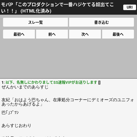
モバP「このプロダクションで一番ハジケてる奴出てこ
URI
い！！」 (HTML化済み)
スレ一覧
書き込む
最初へ
前へ
次へ
最後へ
1:
以下、名無しにかわりましてSS速報VIPがお送りします
[]
ぜんかいまでのあらすじ
友紀「おはよう巴ちゃん、在庫処分コーナーにデミオーズのユニフォ
あったからあげるよ」
巴｢｣ﾌﾟﾂﾝ
あらすじおわり