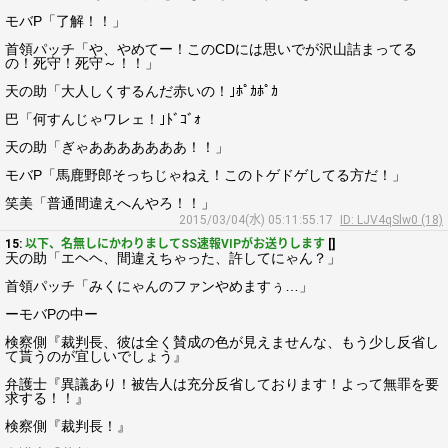
モバP「了解！！」
首領パッチ「や、やめてー！このCDには思いでが沢山詰まってる
の！死守！死守～！！」
天の助「大人しくするんだ赤いの！｣ﾎﾟｶﾎﾟｶ
巴「何すんじゃワレェ！｣ﾄﾞｺﾞｫ
天の助「ぎゃあああああああ！！」
モバP「馬鹿野郎そっちじゃねえ！このトゲドゲしてる方だ！」
笑美「普通間違えへんやろ！！」
2015/03/04(水) 05:11:55.17
ID: LJV4qSlw0 (18)
15:
以下、名無しにかわりましてSS速報VIPがお送りします
[]
天の助「エヘヘ、間違えちゃった、許してにゃん？」
首領パッチ「みくにゃんのファンやめますぅ…」
ーモバPの中ー
検察側『裁判長、彼は全く賛成の色が見えませんな、もう少し反省し
て貰うのが宜しいでしょう』
弁護士『異議あり！被告人は充分反省しております！よって無罪を要
求する！！』
検察側『裁判長！』