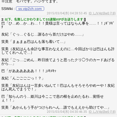
※注意 モバです。ハジケてます。
SSWiki :
ss.vip2ch.com
2015/03/04(水) 04:28:53.45
ID: LJV4qSlw0 (18)
2:
以下、名無しにかわりましてSS速報VIPがお送りします
[]
巴「ひ…め…か…わ…！！貴様は言ってはならん事を……！！｣ｷﾞﾁｷﾞ
ﾁ
友紀「ぐっ…ぐるじ…謝るから首だけはやめ……」
笑美「まぁまぁ巴はんも落ち着いて…」
笑美（友紀はんも余計な事言わなええのに…今回ばかりは巴はんも許
してくれへんで…）
友紀「ごっ…ごめん…昨日捨てようと思ったクリ◯ラのカードあげる
から…」
巴「がああああああ！！！｣ﾒｷﾒｷｯ
友紀「んごごごごっ！？」
笑美「友紀はんは一言多いねんて！巴はんもそろそろやめーや！友紀
はん死んでまうで！」
巴「知らんのう…姫川は今ここで息の根を止めたるわ…覚悟せ
ぇ！！」
笑美「あかんもう手がつけられへん…誰でもええから助けてや…」
2015/03/04(水) 04:30:46.35
ID: LJV4qSlw0 (18)