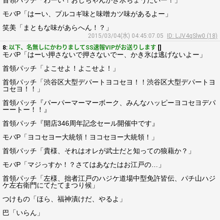
首領パッチ「わーい！おじちゃんかき氷ちょうだいー！」
モバP「はーい、プルコギ味と味噌カツ味があるよー」
笑美「まともな味があらへん！？」
2015/03/04(水) 04:45:07.05
ID: LJV4qSlw0 (18)
8:
以下、名無しにかわりましてSS速報VIPがお送りします
[]
モバP「はーい押さないで押さないでー、かき氷は逃げないよー」
首領パッチ「よこせよ！よこせよ！」
首領パッチ「渋谷区大型デパートヨコセヨ！！渋谷区大型デパートヨ
コセヨ！！」
首領パッチ『パーパーマーマーボーク、みんなハッピーヨコセヨデパ
ーートー！！』
首領パッチ『開店346周年記念セール開催中です』
モバP「ヨコセヨー大統領！ヨコセヨー大統領！」
首領パッチ「貴様、それはオレが武士だと知っての狼藉か？」
モバP「マジっすか！？さてはあなたはお江戸の…」
首領パッチ「左様、拙者江戸のハジケ道場中型免許皆伝、パチ山ハジ
ケ左右衛門にてたてまつり候」
つけもの「ほら、福神漬けだ、やるよ」
巴「いらん」