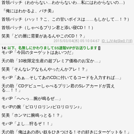
首領パッチ（わからない…わからないわ…私にはわからないの…）
『俺にはわかるよ、パチ美』
首領パッチ（ハッ！？こ、この甘いボイスは……もしかして…！？）
首領パッチ（しゃべるプリン君と添い寝CD！！）
笑美「どの層に需要があるんやこのCD！？」
2015/03/04(水) 05:10:04.67
ID: LJV4qSlw0 (18)
14:
以下、名無しにかわりましてSS速報VIPがお送りします
[]
モバP「今回のターゲットはあいつだ」
天の助「10枚限定生産の超プレミア価格のお宝か…」
笑美「そんなレアなもんやったんかアレ！？」
モバP「あぁ…そしてあのCDに付いてるコードを入力すれば…」
天の助「CDデビューしゃべるプリン君のSレアカードが貰え
る…！！」
モバP「へへっ…腕が鳴るぜ…」
モバPの腕「ピロリロリン♪ピロリロリン♪」
笑美「ホンマに腕鳴っとる！？」
モバP「よし…狩るぞ！！」
天の助「俺はあの赤い奴をひきつける！その好きにターゲットを！」