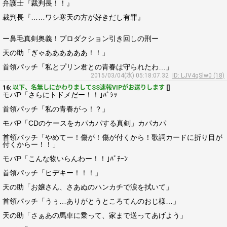
弁護士『裁判長！！』
裁判長『……ワシ寒天の方が好きだし有罪』
ー鼻毛真剣奥義！プロダクション引き回しの刑ー
天の助「ぎゃああああああ！！」
首領パッチ「私とプリン君との青春は守られたわ…」
2015/03/04(水) 05:18:07.32
ID: LJV4qSlw0 (18)
16:
以下、名無しにかわりましてSS速報VIPがお送りします
[]
モバP「さらにトドメだー！！｣ﾊﾞｼｯ
首領パッチ「私の青春がっ！？」
モバP「CDのケースをカパカパする真剣」カパカパ
首領パッチ「やめてー！傷が！傷が付くから！歌詞カードに折り目が
付くからー！！」
モバP「こんな物いらんわー！！｣ﾊﾞﾁｰﾝ
首領パッチ「ヒデキー！！！」
天の助「お嬢さん、さあぬのハンカチで涙を拭いて」
首領パッチ「うぅ…ありがとうところてんのおじ様…」
天の助「さぁあの馬車に乗って、家まで送ってあげよう」