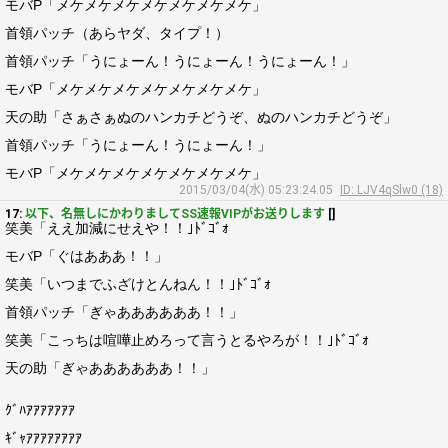
モバP「メケメケメケメケメケメケメケ」
首領パッチ（あらヤダ、タイプ！）
首領パッチ「うにょーん！うにょーん！うにょーん！」
モバP「メケメケメケメケメケメケメケ」
天の助「さぁさぁぬのハンカチどうぞ、ぬのハンカチどうぞ」
首領パッチ「うにょーん！うにょーん！」
モバP「メケメケメケメケメケメケメケ」
2015/03/04(水) 05:23:24.05
ID: LJV4qSlw0 (18)
17:
以下、名無しにかわりましてSS速報VIPがお送りします
[]
笑美「ええ加減にせえや！！｣ﾄﾞｺﾞｫ
モバP「ぐはあああ！！」
笑美「いつまでふざけとんねん！！｣ﾄﾞｺﾞｫ
首領パッチ「ぎゃああああああ！！」
笑美「こっちは喧嘩止めろって言うとるやろが！！｣ﾄﾞｺﾞｫ
天の助「ぎゃああああああ！！」
ｸﾞﾊｱｱｱｱｱｱｱ
ｷﾞｬｱｱｱｱｱｱｱｱ