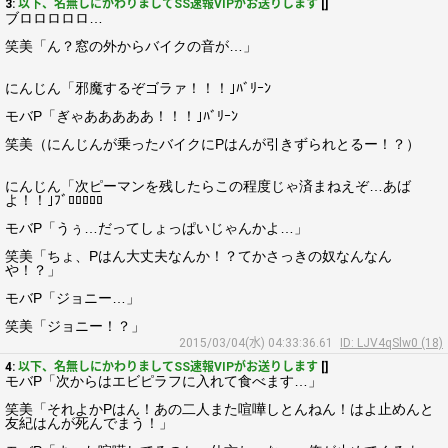
3:
以下、名無しにかわりましてSS速報VIPがお送りします
[]
ブロロロロロ…
笑美「ん？窓の外からバイクの音が…」
にんじん「邪魔するぞゴラァ！！！｣ﾊﾞﾘｰﾝ
モバP「ぎゃあああああ！！！｣ﾊﾞﾘｰﾝ
笑美（にんじんが乗ったバイクにPはんが引きずられとるー！？）
にんじん「次ピーマンを残したらこの程度じゃ済まねえぞ…あば
よ！！｣ﾌﾞﾛﾛﾛﾛﾛ
モバP「うぅ…だってしょっぱいじゃんかよ…」
笑美「ちょ、Pはん大丈夫なんか！？てかさっきの奴なんなん
や！？」
モバP「ジョニー…」
笑美「ジョニー！？」
2015/03/04(水) 04:33:36.61
ID: LJV4qSlw0 (18)
4:
以下、名無しにかわりましてSS速報VIPがお送りします
[]
モバP「次からはエビピラフに入れて食べます…」
笑美「それよかPはん！あの二人また喧嘩しとんねん！はよ止めんと
友紀はんが死んでまう！」