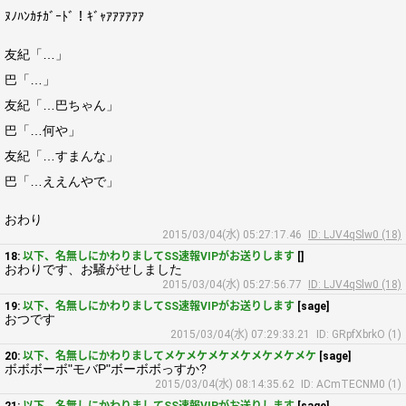
ﾇﾉﾊﾝｶﾁｶﾞｰﾄﾞ！ｷﾞｬｱｱｱｱｱｱ
友紀「…」
巴「…」
友紀「…巴ちゃん」
巴「…何や」
友紀「…すまんな」
巴「…ええんやで」
おわり
2015/03/04(水) 05:27:17.46
ID: LJV4qSlw0 (18)
18:
以下、名無しにかわりましてSS速報VIPがお送りします
[]
おわりです、お騒がせしました
2015/03/04(水) 05:27:56.77
ID: LJV4qSlw0 (18)
19:
以下、名無しにかわりましてSS速報VIPがお送りします
[sage]
おつです
2015/03/04(水) 07:29:33.21
ID: GRpfXbrkO (1)
20:
以下、名無しにかわりましてメケメケメケメケメケメケメケ
[sage]
ボボボーボ"モバP"ボーボボっすか?
2015/03/04(水) 08:14:35.62
ID: ACmTECNM0 (1)