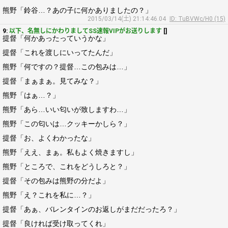
熊野「鈴谷…？あの子に何かありましたの？」
2015/03/14(土) 21:14:46.04
ID: TuBVWc/H0 (15)
9:
以下、名無しにかわりましてSS速報VIPがお送りします
[]
提督「何かあったっていうかな」
提督「これを渡しにいってたんだ」
熊野「何ですの？提督…この包みは…」
提督「まぁまぁ。見てみな？」
熊野「はぁ…？」
熊野「あら…いい匂いが致しますわ…」
熊野「この匂いは…クッキーかしら？」
提督「お、よくわかったな」
熊野「ええ、まぁ。私もよく焼きますし」
熊野「ところで、これをどうしろと？」
提督「その包みは熊野の分だよ」
熊野「え？これを私に…？」
提督「あぁ、バレンタインのお返しがまだだったろ？」
提督「良ければ受け取ってくれ」