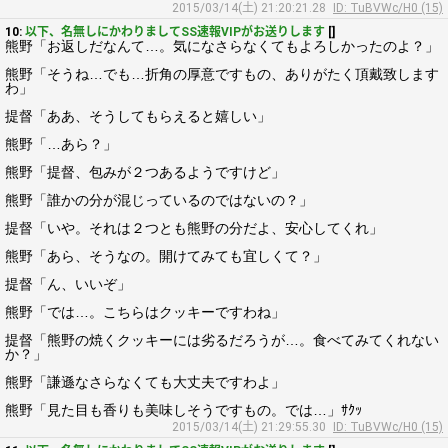
2015/03/14(土) 21:20:21.28
ID: TuBVWc/H0 (15)
10:
以下、名無しにかわりましてSS速報VIPがお送りします
[]
熊野「お返しだなんて…。気になさらなくてもよろしかったのよ？」
熊野「そうね…でも…折角の厚意ですもの、ありがたく頂戴致します
わ」
提督「ああ、そうしてもらえると嬉しい」
熊野「…あら？」
熊野「提督、包みが２つあるようですけど」
熊野「誰かの分が混じっているのではないの？」
提督「いや。それは２つとも熊野の分だよ、安心してくれ」
熊野「あら、そうなの。開けてみても宜しくて？」
提督「ん、いいぞ」
熊野「では…。こちらはクッキーですわね」
提督「熊野の焼くクッキーには劣るだろうが…。食べてみてくれない
か？」
熊野「謙遜なさらなくても大丈夫ですわよ」
熊野「見た目も香りも美味しそうですもの。では…」ｻｸｯ
2015/03/14(土) 21:29:55.30
ID: TuBVWc/H0 (15)