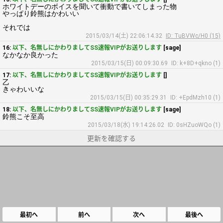
ホワイトデーのボイスを聞いて衝動で書いてしまった物
やっぱり鈴熊はかわいい
それでは
2015/03/14(土) 22:06:14.32
ID: TuBVWc/H0 (15)
16:
以下、名無しにかわりましてSS速報VIPがお送りします
[sage]
なかなか良かった
2015/03/15(日) 00:09:30.69
ID: k+8D+qkno (1)
17:
以下、名無しにかわりましてSS速報VIPがお送りします
[]
乙
きゃわいいな
2015/03/15(日) 00:35:29.31
ID: +EpdMzh10 (1)
18:
以下、名無しにかわりましてSS速報VIPがお送りします
[sage]
鈴熊こそ至高
2015/03/18(水) 19:14:26.02
ID: 0sHZuoWQo (1)
更新を確認する
最初へ
前へ
次へ
最後へ