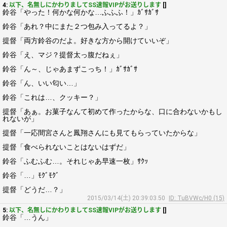
4:
以下、名無しにかわりましてSS速報VIPがお送りします
[]
鈴谷「やった！何かな何かな…ふふふ！」ｶﾞｻｶﾞｻ
鈴谷「あれ？中にまた２つ包み入ってるよ？」
提督「両方鈴谷のだよ。好きな方から開けていいぞ」
鈴谷「え、マジ？提督太っ腹だねぇ」
鈴谷「ん～、じゃあまずこっち！」ｶﾞｻｶﾞｻ
鈴谷「ん、いい匂い…」
鈴谷「これは…、クッキー？」
提督「あぁ。お菓子なんて初めて作ったからな、口に合わないかもし
れないが」
提督「一応間宮さんと鳳翔さんにも見てもらっていたからな」
提督「食べられないことはないはずだ」
鈴谷「ふむふむ…。それじゃあ早速一枚」ｻｸｯ
鈴谷「…」ﾓｸﾞﾓｸﾞ
提督「どうだ…？」
2015/03/14(土) 20:39:03.50
ID: TuBVWc/H0 (15)
5:
以下、名無しにかわりましてSS速報VIPがお送りします
[]
鈴谷「…うん」