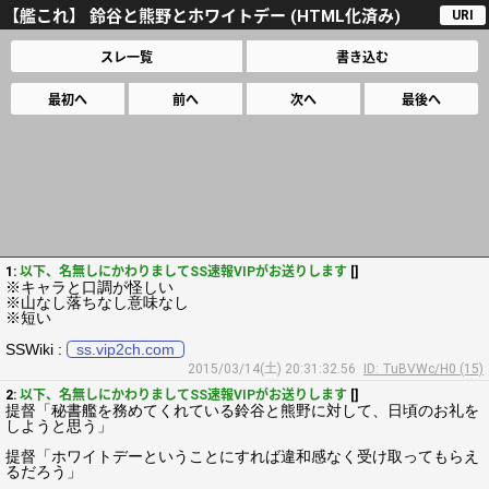
【艦これ】 鈴谷と熊野とホワイトデー (HTML化済み)
URI
スレ一覧
書き込む
最初へ
前へ
次へ
最後へ
1:
以下、名無しにかわりましてSS速報VIPがお送りします
[]
※キャラと口調が怪しい
※山なし落ちなし意味なし
※短い
SSWiki :
ss.vip2ch.com
2015/03/14(土) 20:31:32.56
ID: TuBVWc/H0 (15)
2:
以下、名無しにかわりましてSS速報VIPがお送りします
[]
提督「秘書艦を務めてくれている鈴谷と熊野に対して、日頃のお礼を
しようと思う」
提督「ホワイトデーということにすれば違和感なく受け取ってもらえ
るだろう」