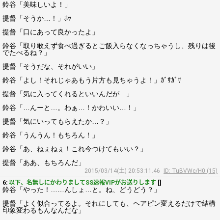
鈴谷「美味しいよ！」
提督「そうか…！」ﾎｯ
提督「口にあって良かったよ」
鈴谷「取り敢えず食べ過ぎるとご飯入らなくなっちゃうし、残りは後
でたべるね？」
提督「そうだな、それがいい」
鈴谷「よし！それじゃあもう片方も見ちゃうよ！」ｶﾞｻｶﾞｻ
提督「気に入ってくれるといいんだが…」
鈴谷「…んーと…。わぁ…！かわいい…！」
提督「気にいってもらえたか…？」
鈴谷「うんうん！もちろん！」
鈴谷「あ、ねぇねぇ！これ今つけてもいい？」
提督「ああ、もちろんだ」
2015/03/14(土) 20:53:11.46
ID: TuBVWc/H0 (15)
6:
以下、名無しにかわりましてSS速報VIPがお送りします
[]
鈴谷「やった！……んしょ…と。ね、どうどう？」
提督「よく似合ってるよ。それにしても、ヘアピン変えるだけで結構
印象変わるもんなんだな」