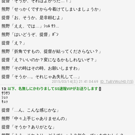
提督「そうか、それはよかった…！」
熊野「せっかくですから今着けてしまいましょうか」
提督「お、そうか。是非頼むよ」
熊野「ええ、では…」ｼｭﾙ ｻﾗ...
熊野「はいどうぞ、提督」ﾎﾟﾝ
提督「え？」
熊野「折角ですもの、提督が結ってくださらない？」
提督「え？いいのか？変になるかもしれないぞ？」
熊野「その時はその時。お願いしますわ」
提督「そうか…。それじゃあ失礼して…」
2015/03/14(土) 21:41:04.69
ID: TuBVWc/H0 (15)
13:
以下、名無しにかわりましてSS速報VIPがお送りします
[]
ｻﾗｻﾗ
ｼｭｯ
ｷｭｯ
提督「…ん。こんな感じかな」
熊野「中々上手じゃありませんの」
提督「そうか？ありがとな」