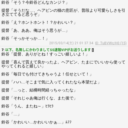
鈴谷「そう？今鈴谷どんなカンジ？」
提督「そうだな…、ヘアピンの猫の意匠が、普段より可愛らしさを引
き立ててると思うぞ」
鈴谷「え？ホントホント！？かわいい？」
提督「あ、ああ。俺はそう思うが…」
鈴谷「そっかそっか…！」
2015/03/14(土) 21:01:37.34
ID: TuBVWc/H0 (15)
7:
以下、名無しにかわりましてSS速報VIPがお送りします
[]
鈴谷「提督、ありがとね！すっごい嬉しいよ！」
提督「喜んで貰えて良かったよ。ヘアピン、たまにでいいから使って
やってくれると嬉しい」
鈴谷「毎日でも付けてきちゃうよ！任せといて！」
提督「ハハ…そこまで気に入ってくれたなら本望だよ」
提督「…っと、結構時間経っちゃったな」
提督「それじゃあ俺は行くな、また後で」
鈴谷「うん、またね～」ﾋﾗﾋﾗ
鈴谷「…」
鈴谷「かわいい…かわいいかぁ…」ﾑﾌﾌ