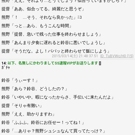
熊野「ええ。それより…どうでしょう？似合っていますかしら？」
提督「ああ、似合ってる。綺麗だと思うぞ」
熊野「！ …そう、それなら良かった」ﾆｺ
熊野「っと…あら、もうこんな時間」
熊野「提督、急いで残った仕事を終わらせましょう」
熊野「あんまり夕食に遅れると鈴谷に悪いでしょうし」
提督「そうだな。よし！パパッと終わらせて飯にしよう」
2015/03/14(土) 21:48:37.51
ID: TuBVWc/H0 (15)
14:
以下、名無しにかわりましてSS速報VIPがお送りします
[]
ｶﾞﾁｬ
鈴谷「うぃーす！」
熊野「あら？鈴谷、どうしたの？」
鈴谷「いやいや。暇になったからさ、手伝いに来たんだよ」
提督「そりゃ有難い」
熊野「ええ、助かりますわ」
鈴谷「ふふふ。鈴谷にお任せー！ってね！」
鈴谷「…ありゃ？熊野シュシュなんて買ってたっけ？」