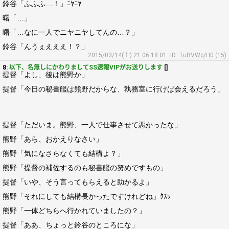
鈴谷「ふふふ…！」ﾆﾔﾆﾔ
曙「…」
曙「…なに一人でニヤニヤしてんの…？」
鈴谷「んうぇえええ！？」
2015/03/14(土) 21:06:18.01
ID: TuBVWc/H0 (15)
8:
以下、名無しにかわりましてSS速報VIPがお送りします
[]
提督「よし、後は熊野か」
提督「今日の秘書艦は熊野だからな、執務室に行けば会えるだろう」
提督「ただいま。熊野、一人で仕事させて悪かったな」
熊野「あら、おかえりなさい」
熊野「気になさらなくても結構よ？」
熊野「提督の補佐するのも秘書艦の努めですもの」
提督「いや、そう言ってもらえると助かるよ」
熊野「それにしても結構長かったですけれどね」ｸｽｯ
熊野「一体どちらへ行かれていましたの？」
提督「ああ、ちょっと鈴谷のところにな」