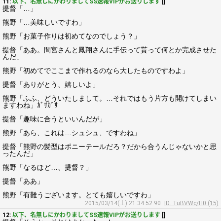
11:
以下、名無しにかわりましてSS速報VIPがお送りします
[]
提督「…」
熊野「…美味しいですわ」
熊野「お菓子作りは初めてなのでしょう？」
提督「ああ。間宮さんと鳳翔さんに手伝って貰って何とか完成させた
んだ」
熊野「初めてでここまで作れるのなら大したものですわよ」
提督「ありがとう、嬉しいよ」
熊野「ふふ、どういたしまして。…それではもう片方も開けてしまい
ますわね」ｶﾞｻｶﾞｻ
提督「趣味に合うといいんだが」
熊野「あら、これは…シュシュ、ですわね」
提督「熊野の髪型はポニーテールだろ？だから合うんじゃないかと思
ったんだ」
熊野「なるほど…、提督？」
提督「ああ」
熊野「有難うございます。とても嬉しいですわ」
2015/03/14(土) 21:34:52.90
ID: TuBVWc/H0 (15)
12:
以下、名無しにかわりましてSS速報VIPがお送りします
[]