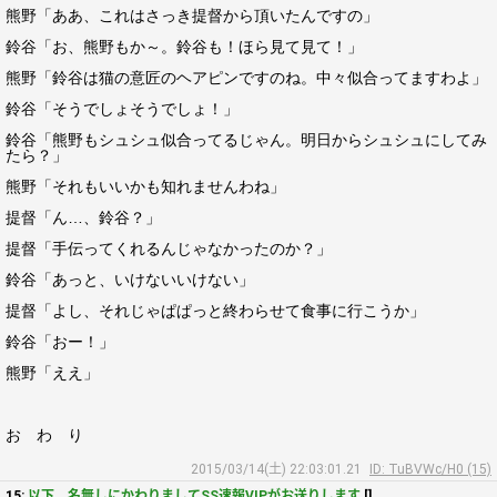
熊野「ああ、これはさっき提督から頂いたんですの」
鈴谷「お、熊野もか～。鈴谷も！ほら見て見て！」
熊野「鈴谷は猫の意匠のヘアピンですのね。中々似合ってますわよ」
鈴谷「そうでしょそうでしょ！」
鈴谷「熊野もシュシュ似合ってるじゃん。明日からシュシュにしてみ
たら？」
熊野「それもいいかも知れませんわね」
提督「ん…、鈴谷？」
提督「手伝ってくれるんじゃなかったのか？」
鈴谷「あっと、いけないいけない」
提督「よし、それじゃぱぱっと終わらせて食事に行こうか」
鈴谷「おー！」
熊野「ええ」
お わ り
2015/03/14(土) 22:03:01.21
ID: TuBVWc/H0 (15)
15:
以下、名無しにかわりましてSS速報VIPがお送りします
[]