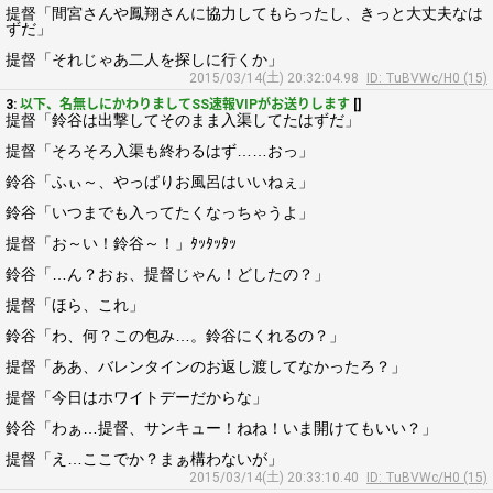
提督「間宮さんや鳳翔さんに協力してもらったし、きっと大丈夫なは
ずだ」
提督「それじゃあ二人を探しに行くか」
2015/03/14(土) 20:32:04.98
ID: TuBVWc/H0 (15)
3:
以下、名無しにかわりましてSS速報VIPがお送りします
[]
提督「鈴谷は出撃してそのまま入渠してたはずだ」
提督「そろそろ入渠も終わるはず……おっ」
鈴谷「ふぃ～、やっぱりお風呂はいいねぇ」
鈴谷「いつまでも入ってたくなっちゃうよ」
提督「お～い！鈴谷～！」ﾀｯﾀｯﾀｯ
鈴谷「…ん？おぉ、提督じゃん！どしたの？」
提督「ほら、これ」
鈴谷「わ、何？この包み…。鈴谷にくれるの？」
提督「ああ、バレンタインのお返し渡してなかったろ？」
提督「今日はホワイトデーだからな」
鈴谷「わぁ…提督、サンキュー！ねね！いま開けてもいい？」
提督「え…ここでか？まぁ構わないが」
2015/03/14(土) 20:33:10.40
ID: TuBVWc/H0 (15)