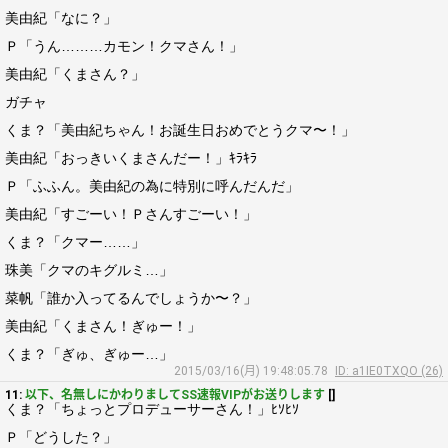
美由紀「なに？」
Ｐ「うん………カモン！クマさん！」
美由紀「くまさん？」
ガチャ
くま？「美由紀ちゃん！お誕生日おめでとうクマ〜！」
美由紀「おっきいくまさんだー！」ｷﾗｷﾗ
Ｐ「ふふん。美由紀の為に特別に呼んだんだ」
美由紀「すごーい！Ｐさんすごーい！」
くま？「クマー……」
珠美「クマのキグルミ…」
菜帆「誰か入ってるんでしょうか〜？」
美由紀「くまさん！ぎゅー！」
くま？「ぎゅ、ぎゅー…」
2015/03/16(月) 19:48:05.78
ID: a1IE0TXQO (26)
11:
以下、名無しにかわりましてSS速報VIPがお送りします
[]
くま？「ちょっとプロデューサーさん！」ﾋｿﾋｿ
Ｐ「どうした？」