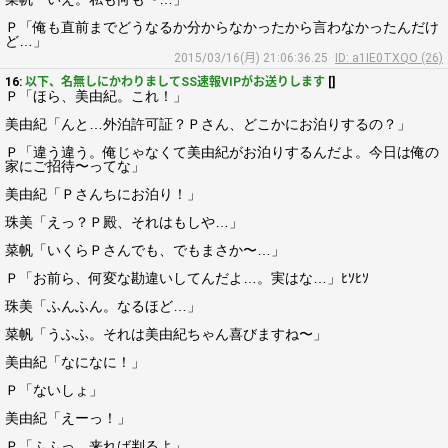
Ｐ「俺も直前までどうなるか分からなかったから言わなかったんだけ
ど…」
2015/03/16(月) 21:06:36.25
ID: a1IE0TXQO (26)
16:
以下、名無しにかわりましてSS速報VIPがお送りします
[]
Ｐ「ほら、美由紀。これ！」
美由紀「んと…外泊許可証？Ｐさん、どこかにお泊りするの？」
Ｐ「違う違う。俺じゃなくて美由紀がお泊りするんだよ。今日は俺の
家にご招待〜ってな」
美由紀「Ｐさんちにお泊り！」
珠美「えっ？Ｐ殿、それはもしや…」
菜帆「いくらＰさんでも、でもまさか〜…」
Ｐ「お前ら、何変な勘違いしてんだよ…。実はな…」ﾋｿﾋｿ
珠美「ふんふん。なるほど…」
菜帆「うふふ。それは美由紀ちゃん喜びますね〜」
美由紀「なになに！」
Ｐ「ないしょ」
美由紀「えーっ！」
Ｐ「ふふっ。来れば判るよ」