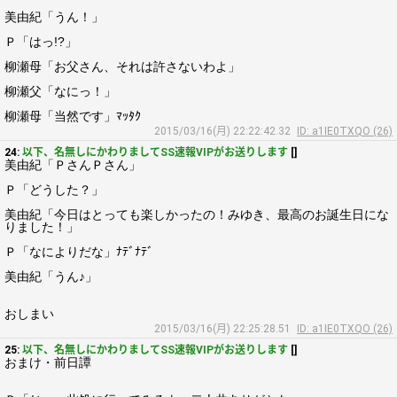
美由紀「うん！」
Ｐ「はっ!?」
柳瀬母「お父さん、それは許さないわよ」
柳瀬父「なにっ！」
柳瀬母「当然です」ﾏｯﾀｸ
2015/03/16(月) 22:22:42.32
ID: a1IE0TXQO (26)
24:
以下、名無しにかわりましてSS速報VIPがお送りします
[]
美由紀「ＰさんＰさん」
Ｐ「どうした？」
美由紀「今日はとっても楽しかったの！みゆき、最高のお誕生日にな
りました！」
Ｐ「なによりだな」ﾅﾃﾞﾅﾃﾞ
美由紀「うん♪」
おしまい
2015/03/16(月) 22:25:28.51
ID: a1IE0TXQO (26)
25:
以下、名無しにかわりましてSS速報VIPがお送りします
[]
おまけ・前日譚