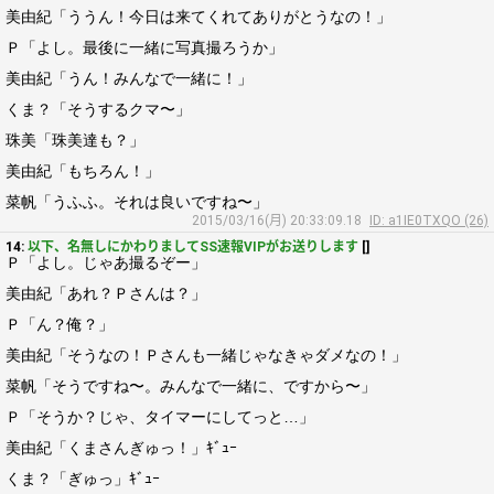
美由紀「ううん！今日は来てくれてありがとうなの！」
Ｐ「よし。最後に一緒に写真撮ろうか」
美由紀「うん！みんなで一緒に！」
くま？「そうするクマ〜」
珠美「珠美達も？」
美由紀「もちろん！」
菜帆「うふふ。それは良いですね〜」
2015/03/16(月) 20:33:09.18
ID: a1IE0TXQO (26)
14:
以下、名無しにかわりましてSS速報VIPがお送りします
[]
Ｐ「よし。じゃあ撮るぞー」
美由紀「あれ？Ｐさんは？」
Ｐ「ん？俺？」
美由紀「そうなの！Ｐさんも一緒じゃなきゃダメなの！」
菜帆「そうですね〜。みんなで一緒に、ですから〜」
Ｐ「そうか？じゃ、タイマーにしてっと…」
美由紀「くまさんぎゅっ！」ｷﾞｭｰ
くま？「ぎゅっ」ｷﾞｭｰ