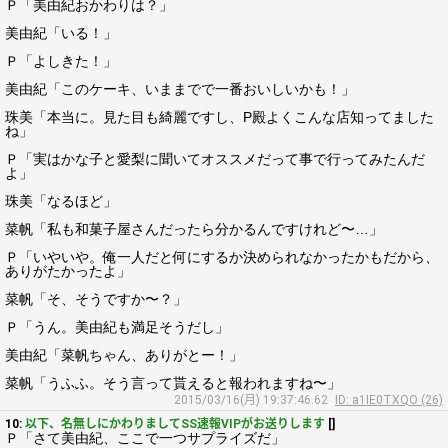
Ｐ「美由紀おかわりは？」
美由紀「いる！」
Ｐ「よしきた！」
美由紀「このケーキ、いままでで一番おいしいかも！」
珠美「本当に。見た目も綺麗ですし、P殿よくこんな店知ってました
ね」
Ｐ「実はかな子と愛梨に聞いてオススメだって事で行ってみたんだ
よ」
珠美「なるほど」
菜帆「私も和菓子屋さんだったら分かるんですけれど〜…」
Ｐ「いやいや。俺一人だと何にするか決められなかったかもだから、
ありがたかったよ」
菜帆「そ、そうですか〜？」
Ｐ「うん。美由紀も満足そうだし」
美由紀「菜帆ちゃん、ありがとー！」
菜帆「うふふ。そう言って貰えると報われますね〜」
2015/03/16(月) 19:37:46.62
ID: a1IE0TXQO (26)
10:
以下、名無しにかわりましてSS速報VIPがお送りします
[]
Ｐ「さて美由紀、ここで一つサプライズだ」