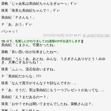
菜帆「じゃあ私は美由紀ちゃんをぎゅ〜っ」ｷﾞｭｰ
珠美「珠美も美由紀ちゃんで！」ｷﾞｭｰ
美由紀「Ｐさんも！」
Ｐ「あ、おう」ｷﾞｭｰ
パシャッ！
2015/03/16(月) 20:57:48.91
ID: a1IE0TXQO (26)
15:
以下、名無しにかわりましてSS速報VIPがお送りします
[]
美由紀「くまさん、可愛かったね」
菜帆「良い思い出が出来ましたね〜」
美由紀「うん！あ、あとね。みんな、うさぎさんありがとう！みゆ
き、大事にするからね！」
珠美「ふふっ。流石似合いますね」
Ｐ「美由紀だからな」ﾌﾌﾝ
珠美「なんで貴方がそんなドヤ顔なんですか…」
Ｐ「あ、そうだ。実は美由紀にもう一つプレゼントがあってな…」
美由紀「え？まだあるのー？」
珠美「おや？それは聞いてませんでしたね。菜帆さんは？」
菜帆「いえ。私も何も〜…」