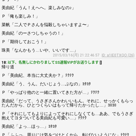
美由紀「うん！えへへ。楽しみなの♪」
Ｐ「俺も楽しみ！」
菜帆「二人でＰさんを悩殺しちゃいますよ〜」
美由紀「のーさつしちゃうの！」
Ｐ「期待しておこう！」
珠美「なんかもう…いや、いいです…」
2015/03/16(月) 21:22:46.57
ID: a1IE0TXQO (26)
18:
以下、名無しにかわりましてSS速報VIPがお送りします
[]
帰り道
Ｐ「美由紀、本当に大丈夫か？」ﾃｸﾃｸ
美由紀「う、うん。だいじょう…ぶなの」ﾖﾀﾖﾀ
Ｐ「やっぱり他のと一緒に置いてきた方が…」ﾃｸﾃｸ
美由紀「だって、うさぎさんかわいいもん。それに、せっかくもらっ
たんだから、ひとつくらいはもって帰りたかったし…」ﾖﾛﾖﾛ
Ｐ「それにしてもよりによってそれにしなくても…ああ、でもうさぎ
抱えてヨタついてる美由紀も可愛い…」ﾃｸﾃｸ
美由紀「よっ…ほっ…」ﾖﾀﾖﾀ
Ｐ「ふふっ。周りには気をつけとくから、転ばないようにな」ﾃｸﾃｸ