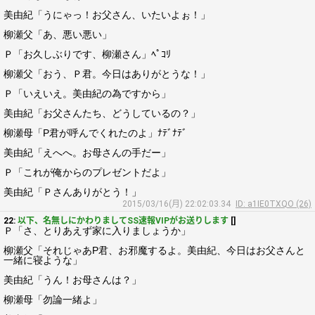
美由紀「うにゃっ！お父さん、いたいよぉ！」
柳瀬父「あ、悪い悪い」
Ｐ「お久しぶりです、柳瀬さん」ﾍﾟｺﾘ
柳瀬父「おう、Ｐ君。今日はありがとうな！」
Ｐ「いえいえ。美由紀の為ですから」
美由紀「お父さんたち、どうしているの？」
柳瀬母「P君が呼んでくれたのよ」ﾅﾃﾞﾅﾃﾞ
美由紀「えへへ。お母さんの手だー」
Ｐ「これが俺からのプレゼントだよ」
美由紀「Ｐさんありがとう！」
2015/03/16(月) 22:02:03.34
ID: a1IE0TXQO (26)
22:
以下、名無しにかわりましてSS速報VIPがお送りします
[]
Ｐ「さ、とりあえず家に入りましょうか」
柳瀬父「それじゃあP君、お邪魔するよ。美由紀、今日はお父さんと
一緒に寝ような」
美由紀「うん！お母さんは？」
柳瀬母「勿論一緒よ」