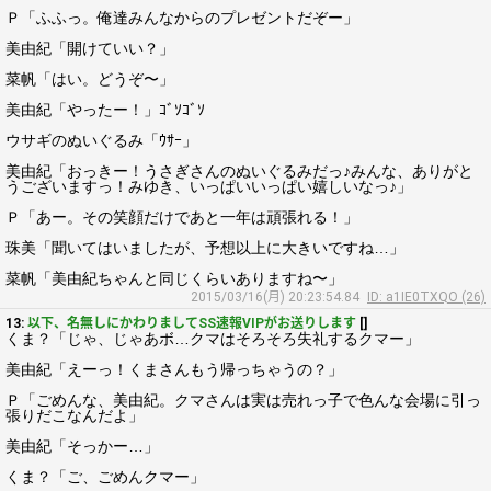
Ｐ「ふふっ。俺達みんなからのプレゼントだぞー」
美由紀「開けていい？」
菜帆「はい。どうぞ〜」
美由紀「やったー！」ｺﾞｿｺﾞｿ
ウサギのぬいぐるみ「ｳｻｰ」
美由紀「おっきー！うさぎさんのぬいぐるみだっ♪みんな、ありがと
うございますっ！みゆき、いっぱいいっぱい嬉しいなっ♪」
Ｐ「あー。その笑顔だけであと一年は頑張れる！」
珠美「聞いてはいましたが、予想以上に大きいですね…」
菜帆「美由紀ちゃんと同じくらいありますね〜」
2015/03/16(月) 20:23:54.84
ID: a1IE0TXQO (26)
13:
以下、名無しにかわりましてSS速報VIPがお送りします
[]
くま？「じゃ、じゃあボ…クマはそろそろ失礼するクマー」
美由紀「えーっ！くまさんもう帰っちゃうの？」
Ｐ「ごめんな、美由紀。クマさんは実は売れっ子で色んな会場に引っ
張りだこなんだよ」
美由紀「そっかー…」
くま？「ご、ごめんクマー」