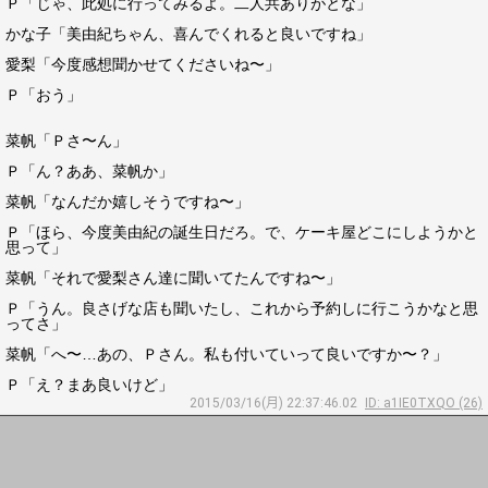
Ｐ「じゃ、此処に行ってみるよ。二人共ありがとな」
かな子「美由紀ちゃん、喜んでくれると良いですね」
愛梨「今度感想聞かせてくださいね〜」
Ｐ「おう」
菜帆「Ｐさ〜ん」
Ｐ「ん？ああ、菜帆か」
菜帆「なんだか嬉しそうですね〜」
Ｐ「ほら、今度美由紀の誕生日だろ。で、ケーキ屋どこにしようかと
思って」
菜帆「それで愛梨さん達に聞いてたんですね〜」
Ｐ「うん。良さげな店も聞いたし、これから予約しに行こうかなと思
ってさ」
菜帆「へ〜…あの、Ｐさん。私も付いていって良いですか〜？」
Ｐ「え？まあ良いけど」
2015/03/16(月) 22:37:46.02
ID: a1IE0TXQO (26)