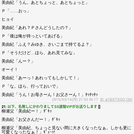
美由紀「うん。あとちょっと、あとちょっと」
Ｐ「……おっ」
ヒョイ
美由紀「あれ？Ｐさんどうしたの？」
Ｐ「後は俺が持っといてあげる」
美由紀「ふえ？みゆき、さいごまで持てるよ？」
Ｐ「そうだけど…ほら、あれ見てみな」
美由紀「んー？」
オーイ！
美由紀「あーっ！あれってもしかして！」
Ｐ「な。ほら、行っておいで」
美由紀「うん！お母さーん！お父さーん！」ﾀｯﾀｯﾀｯ
2015/03/16(月) 21:53:36.17
ID: a1IE0TXQO (26)
21:
以下、名無しにかわりましてSS速報VIPがお送りします
[]
柳瀬父「美由紀ー！」ﾀﾞｷｯ
美由紀「お父さんだー！」ﾀﾞｷｯ
柳瀬父「美由紀、ちょっと見ない間に大きくなったなぁ。しかも更に
可愛くなったなぁ！」ｷﾞｭｰｯ!