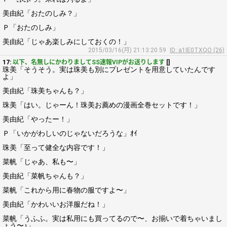
美由紀「おたのしみ？」
Ｐ「おたのしみ」
美由紀「じゃあ楽しみにしておくの！」
2015/03/16(月) 21:13:20.59
ID: a1IE0TXQO (26)
17:
以下、名無しにかわりましてSS速報VIPがお送りします
[]
珠美「そうそう。実は珠美も別にプレゼントを用意していたんです
よ」
美由紀「珠美ちゃんも？」
珠美「はい。じゃーん！珠美お薦めの漫画全巻セットです！」
美由紀「やったー！」
Ｐ「いかがわしいのじゃないだろうな」ｵｲ
珠美「至って健全な内容です！」
菜帆「じゃあ、私も〜」
美由紀「菜帆ちゃんも？」
菜帆「これから用に春物の服ですよ〜」
美由紀「かわいいお洋服だね！」
菜帆「うふふ。実は私用にも買ってるので〜、お揃いで着ちゃいまし
ょう〜♪」