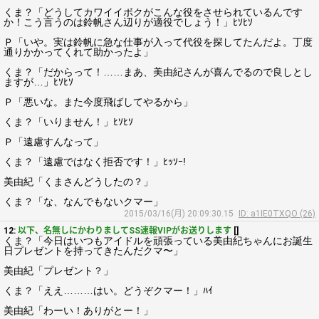
くま？「どうしてカワイイボクがこんな役をさせられているんです
か！こう言うのは鈴帆さん辺りが適役でしょう！」ﾋｿﾋｿ
Ｐ「いや。実は鈴帆に急な仕事が入って代役を探してたんだよ。丁度
通りかかってくれて助かったよ」
くま？「だからって！……まあ、美由紀さんが喜んでるので良しとし
ますが…」ﾋｿﾋｿ
Ｐ「悪いな。また今度飛ばしてやるから」
くま？「いりません！」ﾋｿﾋｿ
Ｐ「遠慮すんなって」
くま？「遠慮ではなく拒否です！」ﾋｯｿｰ!
美由紀「くまさんどうしたの？」
くま？「な、なんでもないクマー」
2015/03/16(月) 20:09:30.15
ID: a1IE0TXQO (26)
12:
以下、名無しにかわりましてSS速報VIPがお送りします
[]
くま？「今日はいつもアイドルを頑張っている美由紀ちゃんにお誕生
日プレゼントを持ってきたんだクマ〜」
美由紀「プレゼント？」
くま？「ええ………はい。どうぞクマー！」ﾊｲ
美由紀「わーい！ありがとー！」