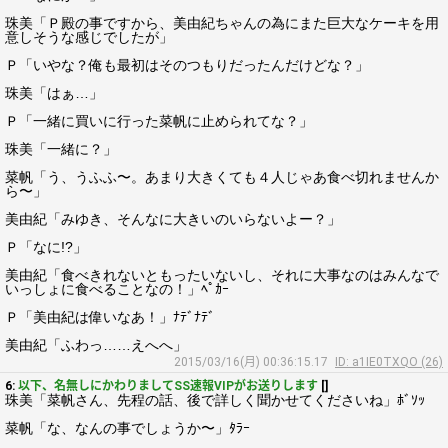
珠美「Ｐ殿の事ですから、美由紀ちゃんの為にまた巨大なケーキを用
意しそうな感じでしたが」
Ｐ「いやな？俺も最初はそのつもりだったんだけどな？」
珠美「はぁ…」
Ｐ「一緒に買いに行った菜帆に止められてな？」
珠美「一緒に？」
菜帆「う、うふふ〜。あまり大きくても４人じゃあ食べ切れませんか
ら〜」
美由紀「みゆき、そんなに大きいのいらないよー？」
Ｐ「なに!?」
美由紀「食べきれないともったいないし、それに大事なのはみんなで
いっしょに食べることなの！」ﾍﾟｶｰ
Ｐ「美由紀は偉いなあ！」ﾅﾃﾞﾅﾃﾞ
美由紀「ふわっ……えへへ」
2015/03/16(月) 00:36:15.17
ID: a1IE0TXQO (26)
6:
以下、名無しにかわりましてSS速報VIPがお送りします
[]
珠美「菜帆さん、先程の話、後で詳しく聞かせてくださいね」ﾎﾞｿｯ
菜帆「な、なんの事でしょうか〜」ﾀﾗｰ