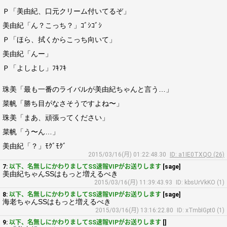
Ｐ「美由紀、口元クリーム付いてるぞ」
美由紀「ん？こっち？」ｺﾞｼｺﾞｼ
Ｐ「ほら、拭くからこっち向いて」
美由紀「んー」
Ｐ「よしよし」ﾌｷﾌｷ
珠美「最も一番のライバルが美由紀ちゃんと言う…」
菜帆「勝ち目がなさそうですよね〜」
珠美「まあ、頑張ってください」
菜帆「う〜ん…」
美由紀「？」ﾓｸﾞﾓｸﾞ
2015/03/16(月) 01:22:48.30
ID: a1IE0TXQO (26)
7:
以下、名無しにかわりましてSS速報VIPがお送りします
[sage]
美由紀ちゃんSSはもっと増えるべき
2015/03/16(月) 11:39:43.93
ID: kbsUrVkKO (1)
8:
以下、名無しにかわりましてSS速報VIPがお送りします
[sage]
海老ちゃんSSはもっと増えるべき
2015/03/16(月) 13:16:22.80
ID: xTmbIGpt0 (1)
9:
以下、名無しにかわりましてSS速報VIPがお送りします
[]