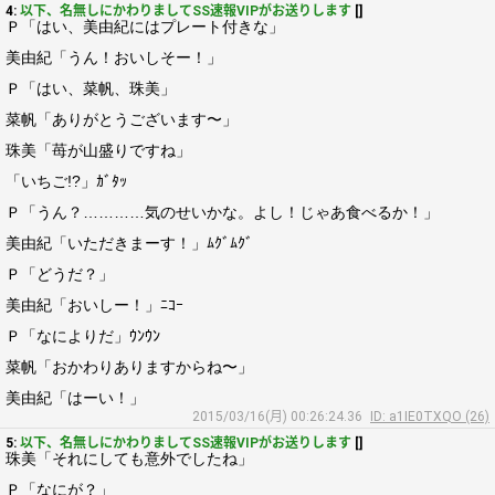
4:
以下、名無しにかわりましてSS速報VIPがお送りします
[]
Ｐ「はい、美由紀にはプレート付きな」
美由紀「うん！おいしそー！」
Ｐ「はい、菜帆、珠美」
菜帆「ありがとうございます〜」
珠美「苺が山盛りですね」
「いちご!?」ｶﾞﾀｯ
Ｐ「うん？…………気のせいかな。よし！じゃあ食べるか！」
美由紀「いただきまーす！」ﾑｸﾞﾑｸﾞ
Ｐ「どうだ？」
美由紀「おいしー！」ﾆｺｰ
Ｐ「なによりだ」ｳﾝｳﾝ
菜帆「おかわりありますからね〜」
美由紀「はーい！」
2015/03/16(月) 00:26:24.36
ID: a1IE0TXQO (26)
5:
以下、名無しにかわりましてSS速報VIPがお送りします
[]
珠美「それにしても意外でしたね」
Ｐ「なにが？」