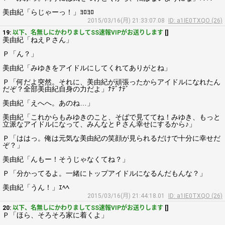
美由紀「らじゃーっ！」ﾖﾛﾖﾛ
2015/03/16(月) 21:33:07.08
ID: a1IE0TXQO (26)
19:
以下、名無しにかわりましてSS速報VIPがお送りします
[]
美由紀「ねえＰさん」
Ｐ「ん？」
美由紀「みゆきをアイドルにしてくれてありがとね」
Ｐ「何だよ突然。それに、美由紀が頑張ったからアイドルになれたん
だぞ？全部美由紀自身の力だよ」ﾅﾃﾞﾅﾃﾞ
美由紀「えへへ。あのね…」
美由紀「これからもみゆきのこと、そばで見ててね！みゆき、もっと
立派なアイドルになって、みんなとＰさん幸せにするから♪」
Ｐ「ははっ。俺は元気な美由紀の笑顔が見られるだけで十分に幸せだ
ぞ？」
美由紀「んもー！そうじゃなくてね？」
Ｐ「分かってるよ。一緒にトップアイドルになるんだもんな？」
美由紀「うん！」ｴﾍﾍ
2015/03/16(月) 21:44:18.01
ID: a1IE0TXQO (26)
20:
以下、名無しにかわりましてSS速報VIPがお送りします
[]
Ｐ「ほら、そろそろ家に着くよ」