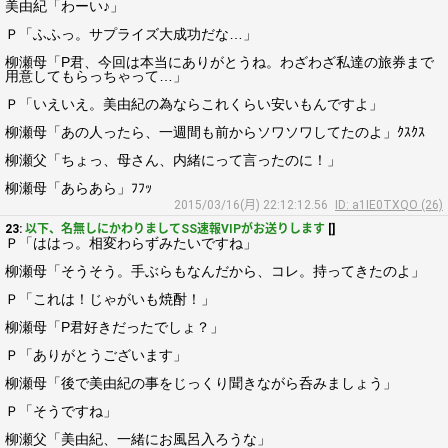
美由紀「わーい♪」
Ｐ「ふふっ。サプライズ大成功だな…」
柳瀬母「P君、今回は本当にありがとうね。わざわざ私達の旅券まで
用意してもらっちゃって…」
Ｐ「いえいえ。美由紀の為ならこれくらい安いもんですよ」
柳瀬母「あの人ったら、一週間も前からソワソワしてたのよ」ｸｽｸｽ
柳瀬父「ちょっ、母さん、内緒にって言ったのに！」
柳瀬母「あらあら」ﾌﾌｯ
2015/03/16(月) 22:12:12.56
ID: a1IE0TXQO (26)
23:
以下、名無しにかわりましてSS速報VIPがお送りします
[]
Ｐ「ははっ。相変わらずみたいですね」
柳瀬母「そうそう。手ぶらもなんだから、コレ。持ってきたのよ」
Ｐ「これは！じゃがいも焼酎！」
柳瀬母「P君好きだったでしょ？」
Ｐ「ありがとうございます」
柳瀬母「後で美由紀の事をじっくり聞きながら呑みましょう」
Ｐ「そうですね」
柳瀬父「美由紀、一緒にお風呂入ろうな」