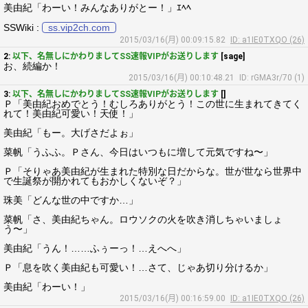
美由紀「わーい！みんなありがとー！」ｴﾍﾍ
SSWiki :
ss.vip2ch.com
2015/03/16(月) 00:09:15.82
ID: a1IE0TXQO (26)
2:
以下、名無しにかわりましてSS速報VIPがお送りします
[sage]
お、続編か！
2015/03/16(月) 00:10:48.21
ID: rGMA3r/70 (1)
3:
以下、名無しにかわりましてSS速報VIPがお送りします
[]
Ｐ「美由紀おめでとう！むしろありがとう！この世に生まれてきてく
れて！美由紀可愛い！天使！」
美由紀「もー。大げさだよぉ」
菜帆「うふふ。Ｐさん、今日はいつもに増して元気ですね〜」
Ｐ「そりゃあ美由紀が生まれた特別な日だからな。世が世なら世界中
で生誕祭が開かれてもおかしくないぞ？」
珠美「どんな世の中ですか…」
菜帆「さ、美由紀ちゃん。ロウソクの火を吹き消しちゃいましょ
う〜」
美由紀「うん！……ふぅーっ！…えへへ」
Ｐ「息を吹く美由紀も可愛い！…さて、じゃあ切り分けるか」
美由紀「わーい！」
2015/03/16(月) 00:16:59.00
ID: a1IE0TXQO (26)