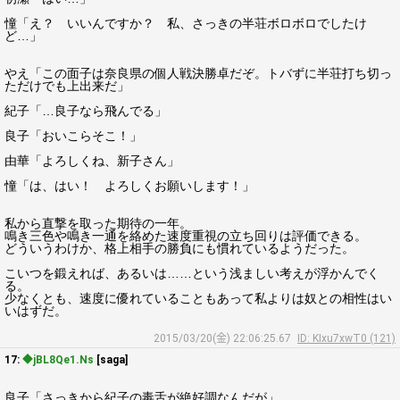
憧「え？ いいんですか？ 私、さっきの半荘ボロボロでしたけ
ど…」
やえ「この面子は奈良県の個人戦決勝卓だぞ。トバずに半荘打ち切っ
ただけでも上出来だ」
紀子「…良子なら飛んでる」
良子「おいこらそこ！」
由華「よろしくね、新子さん」
憧「は、はい！ よろしくお願いします！」
私から直撃を取った期待の一年。
鳴き三色や鳴き一通を絡めた速度重視の立ち回りは評価できる。
どういうわけか、格上相手の勝負にも慣れているようだった。
こいつを鍛えれば、あるいは……という浅ましい考えが浮かんでく
る。
少なくとも、速度に優れていることもあって私よりは奴との相性はい
いはずだ。
2015/03/20(金) 22:06:25.67
ID: KIxu7xwT0 (121)
17:
◆jBL8Qe1.Ns
[saga]
良子「さっきから紀子の毒舌が絶好調なんだが」