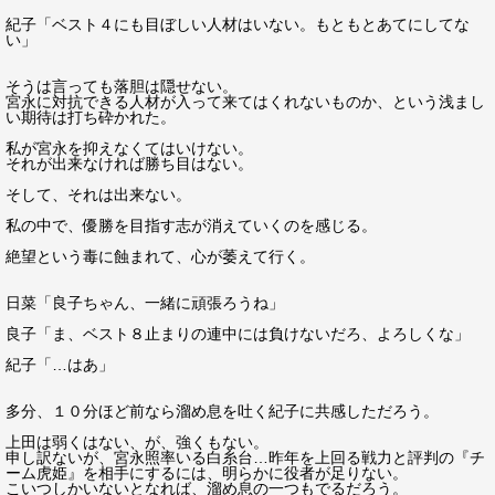
紀子「ベスト４にも目ぼしい人材はいない。もともとあてにしてな
い」
そうは言っても落胆は隠せない。
宮永に対抗できる人材が入って来てはくれないものか、という浅まし
い期待は打ち砕かれた。
私が宮永を抑えなくてはいけない。
それが出来なければ勝ち目はない。
そして、それは出来ない。
私の中で、優勝を目指す志が消えていくのを感じる。
絶望という毒に蝕まれて、心が萎えて行く。
日菜「良子ちゃん、一緒に頑張ろうね」
良子「ま、ベスト８止まりの連中には負けないだろ、よろしくな」
紀子「…はあ」
多分、１０分ほど前なら溜め息を吐く紀子に共感しただろう。
上田は弱くはない、が、強くもない。
申し訳ないが、宮永照率いる白糸台…昨年を上回る戦力と評判の『チ
ーム虎姫』を相手にするには、明らかに役者が足りない。
こいつしかいないとなれば、溜め息の一つもでるだろう。