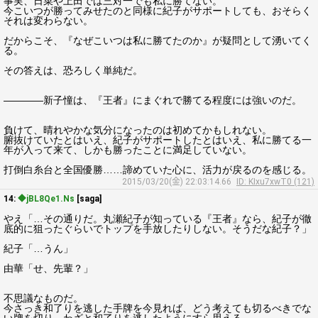
事実、日菜や上田では三対一でも私に勝てない。
今こいつが勝ってみせたのと同様に紀子がサポートしても、おそらく
それは変わらない。
だからこそ、『なぜこいつは私に勝てたのか』が疑問として湧いてく
る。
その答えは、恐ろしく単純だ。
――――新子憧は、『王者』にまぐれで勝てる程度には強いのだ。
負けて、晴れやかな気分になったのは初めてかもしれない。
腑抜けていたとはいえ、紀子がサポートしたとはいえ、私に勝てる一
年が入って来て、しかも勝ったことに満足していない。
打倒白糸台と全国優勝……諦めていた心に、活力が戻るのを感じる。
2015/03/20(金) 22:03:14.66
ID: KIxu7xwT0 (121)
14:
◆jBL8Qe1.Ns
[saga]
やえ「…その通りだ。丸瀬紀子が知っている『王者』なら、紀子が徹
底的に狙ったぐらいでトップを手放したりしない。そうだな紀子？」
紀子「…うん」
由華「せ、先輩？」
不思議なものだ。
今さっき和了りを逃した手牌を今見れば、どう考えても切るべきでな