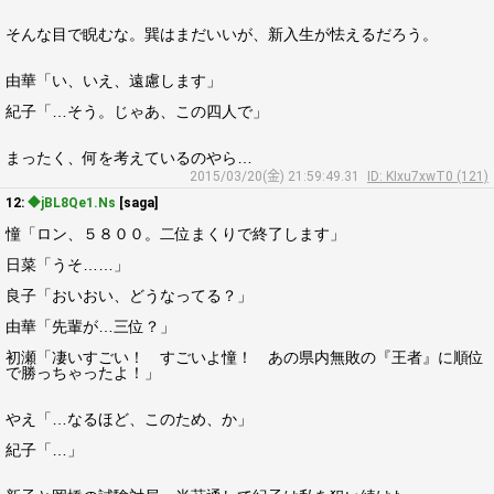
そんな目で睨むな。巽はまだいいが、新入生が怯えるだろう。
由華「い、いえ、遠慮します」
紀子「…そう。じゃあ、この四人で」
まったく、何を考えているのやら…
2015/03/20(金) 21:59:49.31
ID: KIxu7xwT0 (121)
12:
◆jBL8Qe1.Ns
[saga]
憧「ロン、５８００。二位まくりで終了します」
日菜「うそ……」
良子「おいおい、どうなってる？」
由華「先輩が…三位？」
初瀬「凄いすごい！ すごいよ憧！ あの県内無敗の『王者』に順位
で勝っちゃったよ！」
やえ「…なるほど、このため、か」
紀子「…」