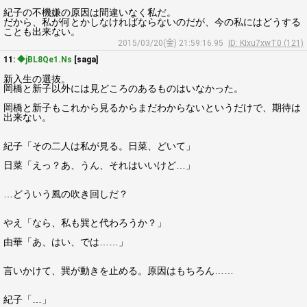
紀子の不機嫌の原因は間違いなく私だ。
だから、私が何とかしなければならないのだが、今の私にはどうする
ことも出来ない。
2015/03/20(金) 21:59:16.95
ID: KIxu7xwT0 (121)
11:
◆jBL8Qe1.Ns
[saga]
新入生の選抜。
岡橋と新子以外には見どころのあるものはいなかった。
岡橋と新子もこれから見るからまだわからないというだけで、期待は
出来ない。
紀子「その二人は私が見る。日菜、どいて」
日菜「えっ？あ、うん、それはいいけど…」
…どういう風の吹き回しだ？
やえ「なら、私も巽と代わろうか？」
由華「あ、はい、では……」
言いかけて、巽が動きを止める。原因はもちろん……
紀子「…」