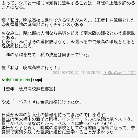
よって、シズと一緒に阿知賀に進学することは、麻雀の上達を諦める
ことになる。
憧「私は、晩成高校に進学できる学力がある…【王者】を筆頭とした
奈良県最強の麻雀部に行くチャンスがある」
ちなみに、県北部の人間なら県境を超えて南大阪の姫松という選択肢
もある。
しかし、私にはその選択肢はなく、今選べる中で最高の環境となると
晩成高校になる。
…和の活躍を見て、私の決意は固まっていた。
憧「私は、晩成高校に行く！」
2015/03/20(金) 21:55:20.79
ID: KIxu7xwT0 (121)
6:
◆jBL8Qe1.Ns
[saga]
【翌年 晩成高校麻雀部室】
やえ「…ベスト４は全員姫松に行ったか」
日菜が今年の新入生の情報を持ってきたので目を通す。
目玉は阿太峰中の新子と岡橋、インターミドルの成績は県ベスト８。
目玉がベスト８なのだから、ベスト４は他へ行ったわけだ。
姫松がなまじ近く、晩成の進学校としての偏差値も障害になって、奈
良県で実績を残した強豪は姫松に進学することが多かった。