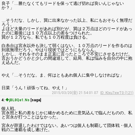
良子「…勝たなくてもリードを保って逃げ切れば良いんじゃない
か？」
…そうだな、しかし、巽に出来なかった以上、私にもおそらく無理だ
ろう。
よほど大量のリードがあれば別だが、巽は２万点ほどのリードがあっ
たのに最後には１０万点以上の差をつけられた。
巽が１２万なら、私でも１０万程度は負ける。
白糸台は宮永以外も決して弱くはない、１０万点のリードを作るのは
到底無理だろう。やはり現状ではどうにもならん。
しかし、それをそのまま正直に言ったところで不安にさせるだけだ。
言おうかどうかと少しの間逡巡して、結局、私は悩みを自分の中に抱
え込んだ。
やえ「…そうだな。ま、何はともあれ個人に集中しなければな」
日菜「うん！頑張ってね、やえ！」
2015/03/20(金) 21:54:01.07
ID: KIxu7xwT0 (121)
4:
◆jBL8Qe1.Ns
[saga]
個人戦。
宮永照と私の差をじかに確かめるために意気込んで臨んだものの、私
と宮永が打つことはなかった。
宮永が辞退したわけではない。あいつは個人も制覇して団体戦・個人
戦の二連覇を成し遂げた。