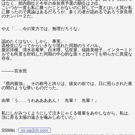
はなく、部内順位と今年の奈良県予選の順位は２位。
こいつが一度も私に勝ったことがないのに対して一度とはいえ巽が私
に勝ったので異論はあるだろうが、多くの者が認めるであろう奈良県
のナンバー２だ。
やえ「……今の実力では、無理だろうな」
認めたくはない。しかし、事実。
高校生になってからいきなり現れた同期のライバル。
愛宕洋榎、清水谷竜華、白水哩、弘世菫、福路美穂子…インターミド
ルでも何度も対戦した同期の中心的な面々と比べても明らかに異質な
存在。
―――宮永照
『県内最強』、その称号と誇りは、彼女の前では、日に照らされた夜
の闇のような儚いものだった。
由華「う……うわああああん！ 先輩！ 先輩！」
私にしがみつくようにして泣きじゃくる後輩をあやしながら、私は、
頂に昇る太陽の遠さを噛みしめていた。
SSWiki :
ss.vip2ch.com