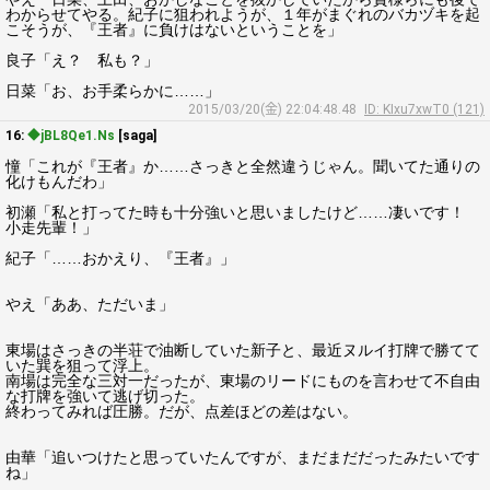
わからせてやる。紀子に狙われようが、１年がまぐれのバカヅキを起
こそうが、『王者』に負けはないということを」
良子「え？ 私も？」
日菜「お、お手柔らかに……」
2015/03/20(金) 22:04:48.48
ID: KIxu7xwT0 (121)
16:
◆jBL8Qe1.Ns
[saga]
憧「これが『王者』か……さっきと全然違うじゃん。聞いてた通りの
化けもんだわ」
初瀬「私と打ってた時も十分強いと思いましたけど……凄いです！
小走先輩！」
紀子「……おかえり、『王者』」
やえ「ああ、ただいま」
東場はさっきの半荘で油断していた新子と、最近ヌルイ打牌で勝てて
いた巽を狙って浮上。
南場は完全な三対一だったが、東場のリードにものを言わせて不自由
な打牌を強いて逃げ切った。
終わってみれば圧勝。だが、点差ほどの差はない。
由華「追いつけたと思っていたんですが、まだまだだったみたいです
ね」