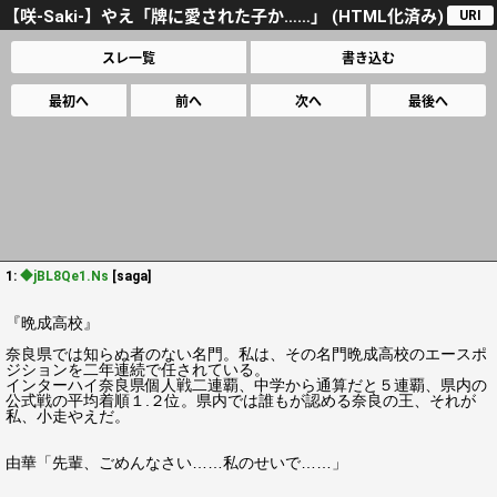
【咲-Saki-】やえ「牌に愛された子か……」 (HTML化済み)
URI
スレ一覧
書き込む
最初へ
前へ
次へ
最後へ
1:
◆jBL8Qe1.Ns
[saga]
『晩成高校』
奈良県では知らぬ者のない名門。私は、その名門晩成高校のエースポ
ジションを二年連続で任されている。
インターハイ奈良県個人戦二連覇、中学から通算だと５連覇、県内の
公式戦の平均着順１.２位。県内では誰もが認める奈良の王、それが
私、小走やえだ。
由華「先輩、ごめんなさい……私のせいで……」