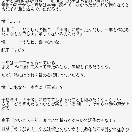
新子と岡橋の試験対局、半荘通して紀子は私を狙い続けた。
最後の新子からの直撃は本当に読めていなかったが、私が振らなくと
も紀子が差し込んでいただろう。
憧「……」
初瀬「……どうしたの憧？ 『王者』に勝ったんだし、一軍も確定み
たいなもんでしょ。嬉しくないのあんた？」
憧「……そうだね、喜べないな」
紀子「」ﾋﾟｸ
一年は一年で何か言っている。
まあ、私に憧れて入って来たのなら、失望もするだろうな。
だが、私にはそれを咎める権利はないだろう。
憧「…あなた、本当に『王者』？」
予想通り、『王者』に勝ててしまったことを認めたくないらしい。
さて、どう答えたものかと思案している間に、よそから非難の声が上
がる。
良子「おいこら一年、まぐれで勝ったぐらいで調子のんな！」
日菜「そうだよ！ やえは強いんだから！ あなたには分からなかっ