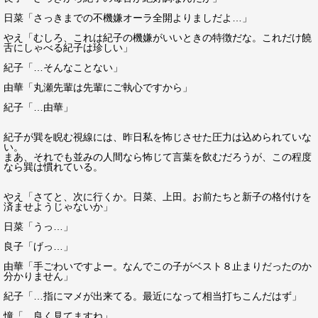
日菜「さっきまでの不機嫌オーラ全開よりましだよ…」
やえ「むしろ、これは紀子の機嫌がいいときの特徴だな。これだけ饒
舌にしゃべる紀子は珍しい」
紀子「…そんなことない」
由華「丸瀬先輩は先輩にご執心ですから」
紀子「…由華」
紀子が巽を睨む視線には、昨日私を怖じさせた圧力は込められていな
い。
まあ、それでも並みの人間なら怖じて言葉を飲むだろうが、この程度
なら巽は慣れている。
やえ「さてと、次に行くか。日菜、上田。お前たちと新子の格付けを
済ませようじゃないか」
日菜「うっ…」
良子「げっ…」
由華「手ごわいですよー。なんでこの子がベスト８止まりだったのか
分かりません」
紀子「…指にマメが出来てる。最近になって相当打ちこんだはず」
憧「…良く見てますね」