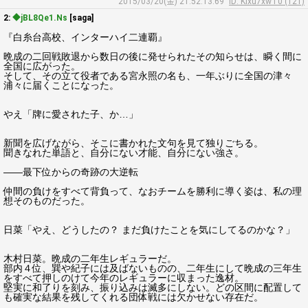
2015/03/20(金) 21:52:13.69
ID: KIxu7xwT0 (121)
2:
◆jBL8Qe1.Ns
[saga]
『白糸台高校、インターハイ二連覇』
晩成の二回戦敗退から数日の後に発せられたその知らせは、瞬く間に
全国に広がった。
そして、その立て役者である宮永照の名も、一年ぶりに全国の津々
浦々に届くことになった。
やえ「牌に愛された子、か…」
新聞を広げながら、そこに書かれた文句を見て独りごちる。
聞きなれた単語と、自分にない才能、自分にない強さ。
――最下位からの奇跡の大逆転
仲間の負けをすべて背負って、なおチームを勝利に導く姿は、私の理
想そのものだった。
日菜「やえ、どうしたの？ まだ負けたことを気にしてるのかな？」
木村日菜。晩成の二年生レギュラーだ。
部内４位、巽や紀子には及ばないものの、二年生にして晩成の三年生
をすべて押しのけて今年のレギュラーに収まった逸材。
堅実に和了りを刻み、振り込みは滅多にしない。どの区間に配置して
も確実な結果を残してくれる団体戦には欠かせない存在だ。