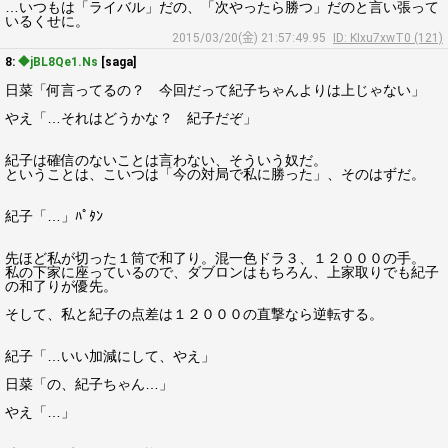
…いつもは「ライバル」だの、「次やったら勝つ」だのと言い張って
いるくせに。
2015/03/20(金) 21:57:49.95
ID: KIxu7xwT0 (121)
8:
◆jBL8Qe1.Ns
[saga]
日菜「何言ってるの？ 今回だって紀子ちゃんよりは上じゃない」
やえ「…それはどうかな？ 紀子だぞ」
紀子は確信のないことは言わない、そういう奴だ。
ということは、こいつは「今の対局で私に勝った」、そのはずだ。
紀子「…」ﾊﾟﾀﾝ
先ほど私が切った１筒で和了り。混一色ドラ３、１２０００の手。
私の下家に座っているので、ダブロンはもちろん、上家取りでも紀子
の和了りが優先。
そして、私と紀子の点差は１２０００の直撃なら逆転する。
紀子「…いい加減にして、やえ」
日菜「の、紀子ちゃん…」
やえ「…」