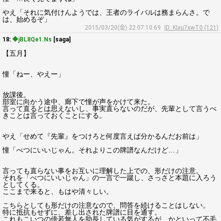
やえ「それに気付けんようでは、王者のライバルは務まらんさ。で
は、始めるぞ」
2015/03/20(金) 22:07:10.69
ID: KIxu7xwT0 (121)
18:
◆jBL8Qe1.Ns
[saga]
【五月】
憧「ねー、やえー」
放課後。
部室に向かう途中、廊下で憧が声をかけて来た。
言って直るとは思えないし、事実直らないのだが、先輩として言うべ
きことは言っておくことにする。
やえ「せめて『先輩』をつけろと何度言えば分かるんだお前は」
憧「べつにいいじゃん。それよりこの牌譜なんだけど…」
言っても直らない事をお互いに理解した上での、形だけの注意。
それを「べつにいいじゃん」の一言で一蹴し、さっさと本題に入ろう
としてくる。
ここまで来ると、もはや清々しい。
こちらとしても形だけの注意なので、問答を続けることはしない。
特に抵抗もせずに、差し出された牌譜に目を通す。
これもこいつの傍若無人を助長している気がするが、かといって不毛