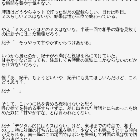
な時間を費やす気もない。
牌譜はどうやらネットで打った対局の記録らしい、日付は昨日。
ミスらしいミスはないが、結果は憧が三位で終わっている。
やえ「ミスというほどのミスはないな。半荘一回で相手の癖を見抜く
のは新子にはまだ無理だろう」
紀子「…そうやって甘やかすからつけあがる」
いつから居たのか、紀子が不満げな視線を私に向けていた。
甘やかすなと言っても、注意しても時間の無駄にしかならないのだか
ら仕方ないだろう。
憧「あ、紀子。ちょうどいいや、紀子にも見てほしいんだけど、これ
どう思う？」
紀子「…」
そして、こいつに私を責める権利はないと思う。
呼び捨てを咎める事すらせずに、差し出された牌譜とにらめっこを始
めた奴に「甘やかすな」とは言われたくない。
紀子「デジタル的にはミスはない。けど、東場までの時点で、相手
の……特に対面の打ち方に自風を鳴く、少なくとも鳴こうとする傾向
が見られる。南一局のこの場面ではポンを警戒して対面の風は後で切
るべきだった」