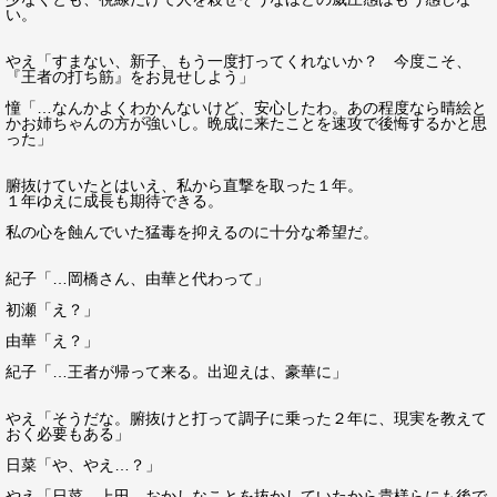
い。
やえ「すまない、新子、もう一度打ってくれないか？ 今度こそ、
『王者の打ち筋』をお見せしよう」
憧「…なんかよくわかんないけど、安心したわ。あの程度なら晴絵と
かお姉ちゃんの方が強いし。晩成に来たことを速攻で後悔するかと思
った」
腑抜けていたとはいえ、私から直撃を取った１年。
１年ゆえに成長も期待できる。
私の心を蝕んでいた猛毒を抑えるのに十分な希望だ。
紀子「…岡橋さん、由華と代わって」
初瀬「え？」
由華「え？」
紀子「…王者が帰って来る。出迎えは、豪華に」
やえ「そうだな。腑抜けと打って調子に乗った２年に、現実を教えて
おく必要もある」
日菜「や、やえ…？」
やえ「日菜、上田、おかしなことを抜かしていたから貴様らにも後で