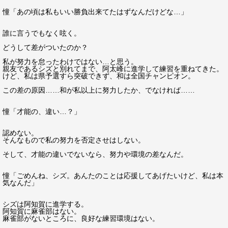
憧「あの頃は私もいい勝負出来てたはずなんだけどな…」
誰に言うでもなく呟く。
どうして差がついたのか？
私が努力を怠ったわけではない…と思う。
親友であるシズと別れてまで、阿太峰に進学して練習を重ねてきた。
けど、私は県予選すら突破できず、和は全国チャンピオン。
この差の原因……和が私以上に努力したか、でなければ……
憧「才能の、違い…？」
認めない。
そんなもので私の努力を否定させはしない。
そして、才能の違いでないなら、努力や環境の差なんだ。
憧「ごめんね、シズ。あんたのことは応援してあげたいけど、私は本
気なんだ」
シズは阿知賀に進学する。
阿知賀に麻雀部はない。
麻雀部がないところに、良好な練習環境はない。