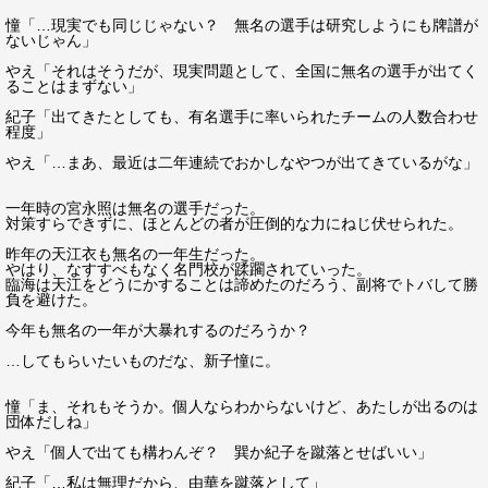
憧「…現実でも同じじゃない？ 無名の選手は研究しようにも牌譜が
ないじゃん」
やえ「それはそうだが、現実問題として、全国に無名の選手が出てく
ることはまずない」
紀子「出てきたとしても、有名選手に率いられたチームの人数合わせ
程度」
やえ「…まあ、最近は二年連続でおかしなやつが出てきているがな」
一年時の宮永照は無名の選手だった。
対策すらできずに、ほとんどの者が圧倒的な力にねじ伏せられた。
昨年の天江衣も無名の一年生だった。
やはり、なすすべもなく名門校が蹂躙されていった。
臨海は天江をどうにかすることは諦めたのだろう、副将でトバして勝
負を避けた。
今年も無名の一年が大暴れするのだろうか？
…してもらいたいものだな、新子憧に。
憧「ま、それもそうか。個人ならわからないけど、あたしが出るのは
団体だしね」
やえ「個人で出ても構わんぞ？ 巽か紀子を蹴落とせばいい」
紀子「…私は無理だから、由華を蹴落として」