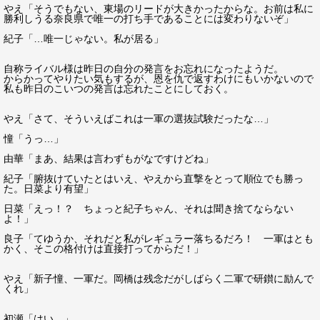
やえ「そうでもない、東場のリードが大きかったからな。お前は私に
勝利しうる奈良県で唯一の打ち手であることには変わりないぞ」
紀子「…唯一じゃない。私が居る」
自称ライバル様は昨日の自分の発言をお忘れになったようだ。
からかってやりたい気もするが、恩を仇で返すわけにもいかないので
私も昨日のこいつの発言は忘れたことにしておく。
やえ「さて、そういえばこれは一軍の選抜試験だったな…」
憧「うっ…」
由華「まあ、結果は言わずもがなですけどね」
紀子「腑抜けていたとはいえ、やえから直撃をとって順位でも勝っ
た。日菜より有望」
日菜「えっ！？ ちょっと紀子ちゃん、それは聞き捨てならない
よ！」
良子「てゆうか、それだと私がレギュラー落ちるだろ！ 一軍はとも
かく、そこの格付けは直接打ってからだ！」
やえ「新子憧、一軍だ。岡橋は残念だがしばらく二軍で研鑚に励んで
くれ」
初瀬「はい…」