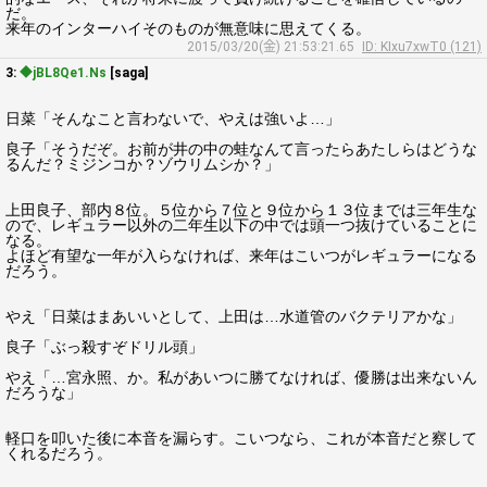
だ。
来年のインターハイそのものが無意味に思えてくる。
2015/03/20(金) 21:53:21.65
ID: KIxu7xwT0 (121)
3:
◆jBL8Qe1.Ns
[saga]
日菜「そんなこと言わないで、やえは強いよ…」
良子「そうだぞ。お前が井の中の蛙なんて言ったらあたしらはどうな
るんだ？ミジンコか？ゾウリムシか？」
上田良子、部内８位。５位から７位と９位から１３位までは三年生な
ので、レギュラー以外の二年生以下の中では頭一つ抜けていることに
なる。
よほど有望な一年が入らなければ、来年はこいつがレギュラーになる
だろう。
やえ「日菜はまあいいとして、上田は…水道管のバクテリアかな」
良子「ぶっ殺すぞドリル頭」
やえ「…宮永照、か。私があいつに勝てなければ、優勝は出来ないん
だろうな」
軽口を叩いた後に本音を漏らす。こいつなら、これが本音だと察して
くれるだろう。