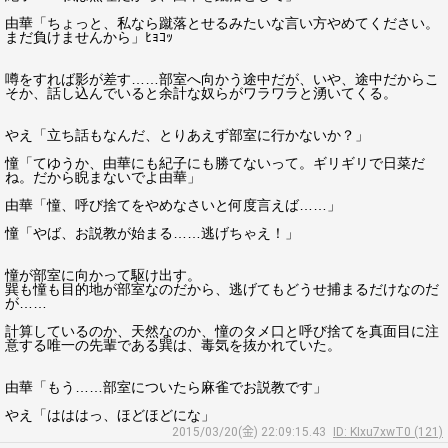
由華「ちょっと、私なら蹴落とせるみたいな言い方やめてください。
まだ負けませんから」ﾋｮｺｯ
噂をすれば影が差す……部室へ向かう途中だが、いや、途中だからこ
そか、話し込んでいると余計な奴らがワラワラと湧いてくる。
やえ「立ち話もなんだ、とりあえず部室に行かないか？」
憧「てゆうか、由華にも紀子にも勝てないって。ギリギリで日菜だ
ね。だから睨まないでよ由華」
由華「憧、呼び捨てをやめなさいと何度言えば……」
憧「やば、お説教が始まる……逃げちゃえ！」
憧が部室に向かって駆け出す。
巽も憧も目的地が部室なのだから、逃げてもどうせ捕まるだけなのだ
が……
計算しているのか、天然なのか、憧のタメ口と呼び捨てを真面目に注
意する唯一の先輩である巽は、毒気を抜かれていた。
由華「もう……部室についたら麻雀でお説教です」
やえ「はははっ、ほどほどにな」
2015/03/20(金) 22:09:15.43
ID: KIxu7xwT0 (121)