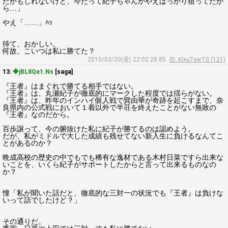
たかもしれないけど、今だって紀子ちゃんがやえばっかり狙ってたか
ら…」
やえ「……」ﾊｯ
待て、おかしい。
何故、こいつは私に勝てた？
2015/03/20(金) 22:02:28.85
ID: KIxu7xwT0 (121)
13:
◆jBL8Qe1.Ns
[saga]
『王者』はまぐれで勝てる相手ではない。
『王者』は、丸瀬紀子が徹底的にマークした程度では揺らがない。
『王者』は、昨年のインハイ個人戦で巽由華が奇跡を起こすまで、奈
良県内の公式戦において１着以外で半荘を終えたことがない無敗の
『王者』なのだから。
百歩譲って、今の腑抜けた私に紀子が勝てるのは認めよう。
だが、私がミドルで大した成績も残せてない新入生に負けるなんてこ
とがあるのか？
晩成高校の歴史の中でもでも稀有な逸材である木村日菜ですら出来な
いことを、いくら紀子がサポートしたからと言って出来るものなの
か？
憧「私が聞いた話だと、徹底的な三対一の状況でも『王者』は負けな
いって話でしたけど？」
その通りだ。