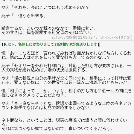
やえ「それを、今のこいつにもう求めるのか？」
紀子「…憧なら出来る」
断言するが、こいつが我々のなかで一番憧に甘い。
その甘さは、孫を溺愛する祖父母のそれに近い。
2015/03/20(金) 22:08:32.48
ID: KIxu7xwT0 (121)
19:
以下、名無しにかわりましてSS速報VIPがお送りします
[]
憧「あー…なるほど、言われてみれば対面がおかしな打ち方してるわ
ね。他の二人はそれを知って変な打ち方してるのかな…？」
紀子「セオリーを外れた打牌には、対応した打ち方が要求される。一
人の異物が紛れ込めば、場の状況は激変する」
やえ「場の状況と自分の手牌が全く同じでも、相手によって打牌は変
わる。変えない奴は、この世界では超一流か二流以下のどちらかだ」
憧「相手によって……か。つまり、相手の打ち方を半荘一回の間に把
握しなきゃダメってことだよね？」
やえ「ネト麻ならそうだな。牌譜が出回ってるような上位の有名アカ
ウント相手でなければ初見で対応するしかない」
ネト麻なら、ということは、現実の麻雀では違うと暗に匂わせてい
る。
それに気づかない奴ではないので、食いついてくるだろう。