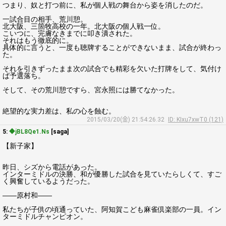
つまり、奴と打つ前に、私が個人戦の舞台から姿を消したのだ。
一試合目の相手、荒川憩。
北大阪、三箇牧高校の一年。北大阪の個人戦一位。
こいつに、完膚なきまでに叩き潰された。
それはもう徹底的に。
具体的に言うと、一度も聴牌することができないまま、試合が終わっ
た。
それを引きずったまま次の試合でも精彩を欠いた打牌をして、気付け
ば予選落ち。
そして、その荒川憩ですら、宮永照には勝てなかった。
絶望的な実力差は、私の心を蝕む。
2015/03/20(金) 21:54:26.32
ID: KIxu7xwT0 (121)
5:
◆jBL8Qe1.Ns
[saga]
【新子家】
昨日、シズから電話があった。
インターミドルの決勝、和が優勝した試合を見ていたらしくて、すご
く興奮しているようだった。
――原村和――
私たちが子供の頃通っていた、阿知賀こども麻雀倶楽部の一員。イン
ターミドルチャンピオン。