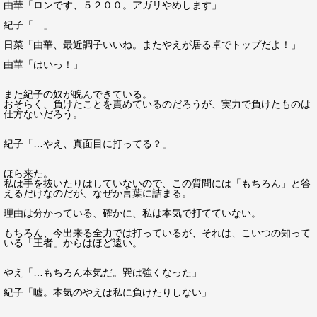
由華「ロンです、５２００。アガリやめします」
紀子「…」
日菜「由華、最近調子いいね。またやえが居る卓でトップだよ！」
由華「はいっ！」
また紀子の奴が睨んできている。
おそらく、負けたことを責めているのだろうが、実力で負けたものは
仕方ないだろう。
紀子「…やえ、真面目に打ってる？」
ほら来た。
私は手を抜いたりはしていないので、この質問には「もちろん」と答
えるだけなのだが、なぜか言葉に詰まる。
理由は分かっている、確かに、私は本気で打てていない。
もちろん、今出来る全力では打っているが、それは、こいつの知って
いる「王者」からはほど遠い。
やえ「…もちろん本気だ。巽は強くなった」
紀子「嘘。本気のやえは私に負けたりしない」