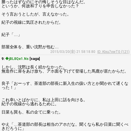
勝ったはずなのにその悔しそうな目はなんだ。
というか、何故和了りを申告しなかった？
そう言おうとしたが、言えなかった。
紀子の視線に気圧されたからだ。
紀子「…」
部屋全体を、重い沈黙が包む…
2015/03/20(金) 21:58:18.80
ID: KIxu7xwT0 (121)
9:
◆jBL8Qe1.Ns
[saga]
しかし、沈黙は長く続かなかった。
無造作に扉をあけ放ち、アホ面を下げて登場した馬鹿が居たからだ。
良子「おーっす、茶道部の部長に新入生の扱い方とか聞かれて遅くな
った！」
これ幸いとばかりに、私は上田に話を向ける。
紀子の視線から逃れるために。
日菜も巽も、私の企てに乗った。
やえ「…茶道部の部長は相当のアホだな。聞くなら私か日菜に聞くべ
きだろうに」