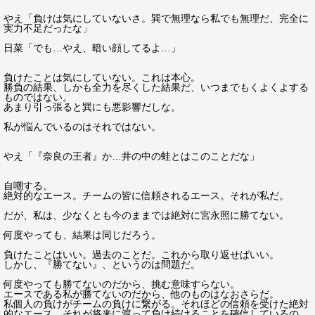
やえ「負けは気にしていないさ。巽で無理なら私でも無理だ、完全に
実力不足だったな」
日菜「でも…やえ、暗い顔してるよ…」
負けたことは気にしていない。これは本心。
勝負の結果、しかも全力を尽くした結果だ、いつまでもくよくよする
ものではない。
あまり引っ張ると巽にも悪影響だしな。
私が悩んでいるのはそれではない。
やえ「『奈良の王者』か…井の中の蛙とはこのことだな」
自嘲する。
絶対的なエース。チームの皆に信頼されるエース。それが私だ。
だが、私は、少なくとも今のままでは絶対に宮永照に勝てない。
何度やっても、結果は同じだろう。
負けたことはいい。過去のことだ。これから取り返せばいい。
しかし、『勝てない』、というのは問題だ。
何度やっても勝てないのだから、挑む意味すらない。
エースである私が勝てないのだから、他のものはなおさらだ。
私個人の負けがチームの負けに繋がる。それほどの信頼を受けた絶対
的なエース、それが将来に渡って負け続けることを確信しているの