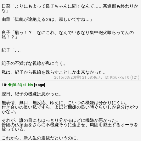
日菜「よりにもよって良子ちゃんに聞くなんて……茶道部も終わりか
な」
由華「伝統が途絶えるのは、寂しいですね…」
良子「酷っ！？ なにこれ、なんでいきなり集中砲火喰らってんの
私！？」
紀子「…」
紀子の不満げな視線が私に向く。
私は、紀子から視線を逸らすことしか出来なかった。
2015/03/20(金) 21:58:46.75
ID: KIxu7xwT0 (121)
10:
◆jBL8Qe1.Ns
[saga]
翌日、紀子の機嫌は悪かった。
無表情、無口、無反応、ゆえに、こいつの機嫌は分かりにくい。
付き合いの長い私ですら、よほど機嫌の良い時ぐらいしか見分けがつ
かない。
それが、誰の目にもはっきり分かるほどに機嫌が悪かった。
普段の仏頂面をさらに不機嫌そうに歪ませ、周囲を威圧するオーラを
放っている。
これから、新入生の選抜だというのに。