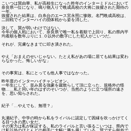
こいつは巽由華、私が高校生になった昨年のインターミドルにおいて
奈良県一位になり、鳴り物入りで晩成高校の大将に抜擢された期待の
一年。
抜擢された結果は、白糸台のエース宮永照に惨敗。名門晩成高校は、
二回戦でインターハイの団体戦から姿を消した。
決して、巽が弱いわけではない。
今年の個人戦において、奈良県で唯一私を着順で上回り、私の県内平
均着順を数年ぶりに１.０以外の数字にした犯人がこいつだ。
それが、完膚なきまでに叩き潰された。
やえ「おまえのせいじゃない。たとえ私があの場に居ても結果は変わ
らなかった。悔しいがな」
その事実は、私にとっても他人事ではなかった。
昨年度のインターハイチャンピオン。
一年生にして、並み居る強豪を蹴散らして頂に立った、規格外の怪
物……私と同い年のはずのそいつが、当然のように立つ場所の遠さ
を、思い知らされた。
紀子「…やえでも、無理？」
丸瀬紀子。中学の時から私をライバルに認定して因縁を吹っかけてく
る目つきの悪い女だ。
その実力は私が保証する。私のライバルと言い張るこいつは、県内で
は私以外のほとんどの相手に大幅に勝ち越している。巽ですら例外で