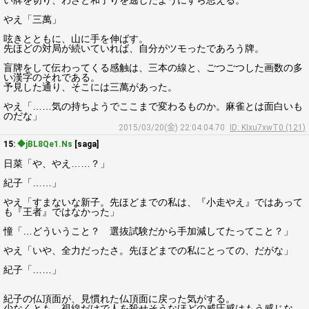
い牌を切り、わざと和了りを逃したようにすら思える。
やえ「三萬」
呟きとともに、山に手を伸ばす。
先ほどの対局が続いていれば、自分がツモったであろう牌。
盲牌をして伝わってくる感触は、三本の線と、ごつごつした画数の多
い漢字のそれである。
予見した通り、そこには三萬があった。
やえ「……気の持ちようでここまで変わるものか。麻雀とは面白いも
のだな」
2015/03/20(金) 22:04:04.70
ID: KIxu7xwT0 (121)
15:
◆jBL8Qe1.Ns
[saga]
日菜「や、やえ……？」
紀子「……」
やえ「すまないな新子。先ほどまでの私は、『小走やえ』ではあって
も『王者』ではなかった」
憧「…どういうこと？ 選抜試験だから手加減してたってこと？」
やえ「いや、全力だったさ。先ほどまでの私にとっての、だがな」
紀子「……」
紀子の仏頂面が、見慣れた仏頂面に戻った気がする。
少なくとも、視線だけで人を殺せそうなほどの威圧感はもう感じな