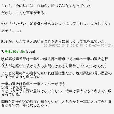
しかし、今の私には、白糸台に勝つ気はなくなっていた。
だから、こんな言葉が出る。
やえ「せいぜい、足を引っ張らないようにしてくれよ。よろしくな」
紀子「……」
紀子が、ただでさえ悪い目つきをさらに厳しくして私を見ていた。
2015/03/20(金) 21:56:40.98
ID: KIxu7xwT0 (121)
7:
◆jBL8Qe1.Ns
[saga]
晩成高校麻雀部は一年生の仮入部の時点でその年の一軍の選抜を行
う。
仮入部を経ずに後から入る人間にはあまり期待していないからだ。
よほどの規格外の逸材でもいれば話は別だが、晩成高校の長い歴史の
中でそのような例はない。
一軍の選抜は昨年の一軍メンバーが行う。
定員は９名まで。
９という数字に深い意味はないらしい、近年は最大でも７名までに収
まっている。
岡橋と新子がどの程度か知らないが、どちらかを一軍に入れて合計６
名が今年の一軍になるだろう。