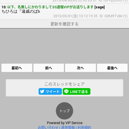
2015/04/30(木) 22:05:29.51
ID: rzFYqJOOO (1)
10:
以下、名無しにかわりましてSS速報VIPがお送りします
[sage]
ちひろは『遠戚のばb
2015/05/01(金) 10:12:19.35
ID: IQRd9Tvb0 (1)
更新を確認する
最初へ
前へ
次へ
最後へ
このスレッドをシェア
ツイート
LINEで送る
トップ
Powered by
VIP Service
お問い合わせ
運用情報
利用規約