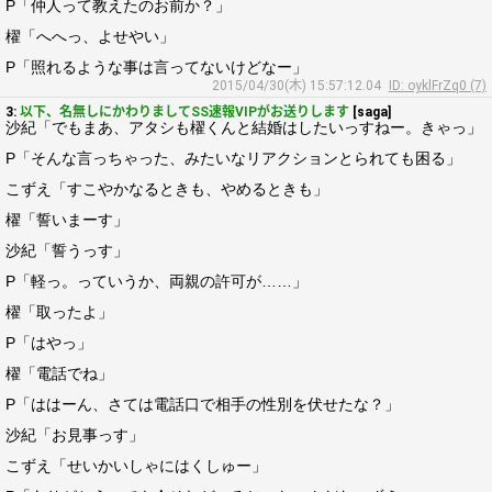
P「仲人って教えたのお前か？」
櫂「へへっ、よせやい」
P「照れるような事は言ってないけどなー」
2015/04/30(木) 15:57:12.04
ID: oyklFrZq0 (7)
3:
以下、名無しにかわりましてSS速報VIPがお送りします
[saga]
沙紀「でもまあ、アタシも櫂くんと結婚はしたいっすねー。きゃっ」
P「そんな言っちゃった、みたいなリアクションとられても困る」
こずえ「すこやかなるときも、やめるときも」
櫂「誓いまーす」
沙紀「誓うっす」
P「軽っ。っていうか、両親の許可が……」
櫂「取ったよ」
P「はやっ」
櫂「電話でね」
P「ははーん、さては電話口で相手の性別を伏せたな？」
沙紀「お見事っす」
こずえ「せいかいしゃにはくしゅー」