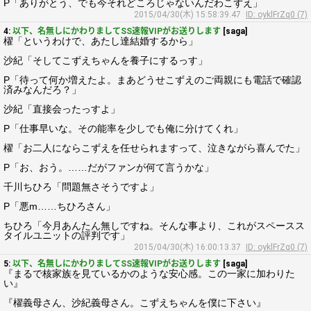
P「ありがとう、でも今それどころじゃないんだわこずえ」
2015/04/30(木) 15:58:39.47
ID: oyklFrZq0 (7)
4:
以下、名無しにかわりましてSS速報VIPがお送りします
[saga]
櫂「というわけで、あたし達結婚するから」
沙紀「そしてこずえちゃんを養子にするっす」
P「待って何か増えたよ。まあどうせこずえのご両親にも電話で確認
済みなんだろ？」
沙紀「直接会ったっすよ」
P「仕事早いな。その能率を少しでも俺に分けてくれ」
櫂「お二人にならこずえを任せられますって、泣きながら喜んでた」
P「お、おう。……だがファンが何て言うかな」
千川ちひろ「問題無さそうですよ」
P「悪m……ちひろさん」
ちひろ「今月あんたん無しですね。そんな事より、これがスペースス
タイルユニットの評判です」
2015/04/30(木) 16:00:13.37
ID: oyklFrZq0 (7)
5:
以下、名無しにかわりましてSS速報VIPがお送りします
[saga]
『まるで核家族を見ているかのような安心感。この一家に加わりた
い』
『櫂義母さん、沙紀義母さん。こずえちゃんを僕に下さい』