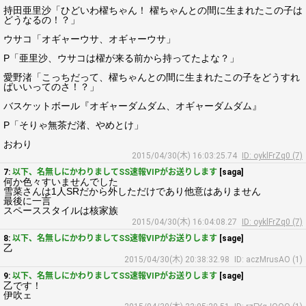
持田亜里沙「ひどいわ櫂ちゃん！ 櫂ちゃんとの間に生まれたこの子は
どうなるの！？」
ウサコ「オギャーウサ、オギャーウサ」
P「亜里沙、ウサコは櫂が来る前から持ってたよな？」
愛野渚「こっちだって、櫂ちゃんとの間に生まれたこの子をどうすれ
ばいいってのさ！？」
バスケットボール『オギャーダムダム、オギャーダムダム』
P「そりゃ無茶だ渚、やめとけ」
おわり
2015/04/30(木) 16:03:25.74
ID: oyklFrZq0 (7)
7:
以下、名無しにかわりましてSS速報VIPがお送りします
[saga]
何か色々すいませんでした
雪菜さんは1人SRだから外しただけであり他意はありません
最後に一言
スペーススタイルは核家族
2015/04/30(木) 16:04:08.27
ID: oyklFrZq0 (7)
8:
以下、名無しにかわりましてSS速報VIPがお送りします
[sage]
乙
2015/04/30(木) 20:38:32.98
ID: aczMrusAO (1)
9:
以下、名無しにかわりましてSS速報VIPがお送りします
[sage]
乙です！
伊吹ェ