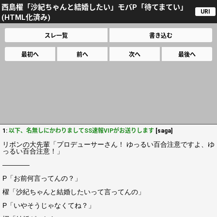
西島櫂「沙紀ちゃんと結婚したい」モバP「待てまてい」
URI
(HTML化済み)
スレ一覧
書き込む
最初へ
前へ
次へ
最後へ
1:
以下、名無しにかわりましてSS速報VIPがお送りします
[saga]
リボンの大先輩「プロデューサーさん！ ゆっるい百合注意ですよ、ゆ
っるい百合注意！」
――――
P「お前何言ってんの？」
櫂「沙紀ちゃんと結婚したいって言ってんの」
P「いやそうじゃなくてね？」