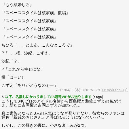
『もう結婚しろ』
『スペーススタイルは核家族。復唱』
『スペーススタイルは核家族』
『スペーススタイルは核家族』
『スペーススタイルは核家族』
ちひろ「……とまあ、こんなところで」
P「……櫂、沙紀、こずえ」
沙紀「？」
P「これから幸せにな」
櫂「はーい♪」
こずえ「ありがとうなのぉー」
2015/04/30(木) 16:01:51.79
ID: oyklFrZq0 (7)
6:
以下、名無しにかわりましてSS速報VIPがお送りします
[saga]
こうして346プロのアイドル名簿から西島櫂と遊佐こずえの名が消
え、新たに吉岡櫂と吉岡こずえが加わった。
真に家族となった3人の人気はうなぎ登りとなり、彼女らのファンは
通称『親戚のおじさん』と呼ばれるようになっていった。
しかし、この輝きの裏に、小さな哀しみが2つ。