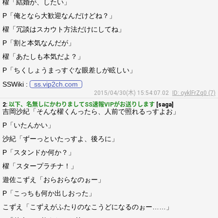
櫂「結婚が、したい」
P「俺となら大歓迎なんだけどね？」
櫂「冗談はスカウト方法だけにしてね」
P「割と本気なんだが」
櫂「あたしも本気だよ？」
P「ちくしょうまっすぐな眼差しが眩しい」
SSWiki :
ss.vip2ch.com
2015/04/30(木) 15:54:07.02
ID: oyklFrZq0 (7)
2:
以下、名無しにかわりましてSS速報VIPがお送りします
[saga]
吉岡沙紀「そんな櫂くんったら、人前で照れるっすよお」
P「いたんかい」
沙紀「ずーっといたっすよ、後ろに」
P「スタンドか何か？」
櫂「スタープラチナ！」
遊佐こずえ「おらおらなのぉー」
P「こっちも何か出しおった」
こずえ「こずえがふたりのなこうどになるのぉー……」