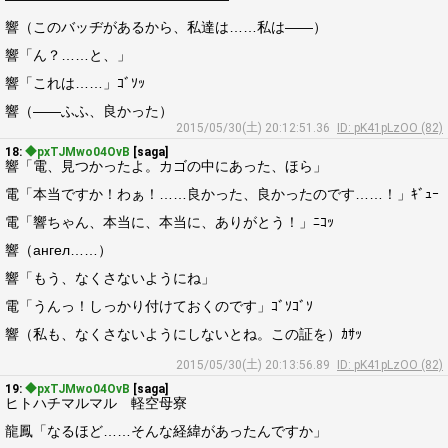
響（このバッヂがあるから、私達は……私は――）
響「ん？……と、」
響「これは……」ｺﾞｿｯ
響（――ふふ、良かった）
2015/05/30(土) 20:12:51.36
ID: pK41pLzOO (82)
18:
◆pxTJMwo04OvB
[saga]
響「電、見つかったよ。カゴの中にあった、ほら」
電「本当ですか！わぁ！……良かった、良かったのです……！」ｷﾞｭｰ
電「響ちゃん、本当に、本当に、ありがとう！」ﾆｺｯ
響（ангел……）
響「もう、なくさないようにね」
電「うんっ！しっかり付けておくのです」ｺﾞｿｺﾞｿ
響（私も、なくさないようにしないとね。この証を）ｶｻｯ
2015/05/30(土) 20:13:56.89
ID: pK41pLzOO (82)
19:
◆pxTJMwo04OvB
[saga]
ヒトハチマルマル 軽空母寮
龍鳳「なるほど……そんな経緯があったんですか」