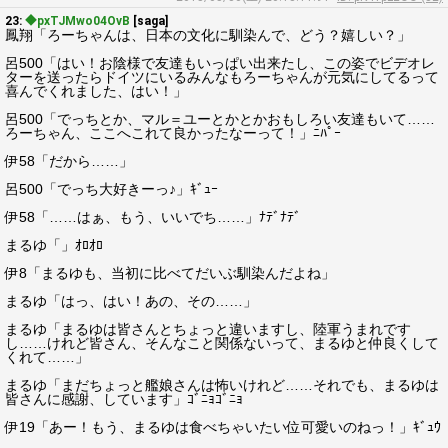
23:
◆pxTJMwo04OvB
[saga]
鳳翔「ろーちゃんは、日本の文化に馴染んで、どう？嬉しい？」
呂500「はい！お陰様で友達もいっぱい出来たし、この姿でビデオレ
ターを送ったらドイツにいるみんなもろーちゃんが元気にしてるって
喜んでくれました、はい！」
呂500「でっちとか、マル＝ユーとかとかおもしろい友達もいて……
ろーちゃん、ここへこれて良かったなーって！」ﾆﾊﾟｰ
伊58「だから……」
呂500「でっち大好きーっ♪」ｷﾞｭｰ
伊58「……はぁ、もう、いいでち……」ﾅﾃﾞﾅﾃﾞ
まるゆ「」ｵﾛｵﾛ
伊8「まるゆも、当初に比べてだいぶ馴染んだよね」
まるゆ「はっ、はい！あの、その……」
まるゆ「まるゆは皆さんとちょっと違いますし、陸軍うまれです
し……けれど皆さん、そんなこと関係ないって、まるゆと仲良くして
くれて……」
まるゆ「まだちょっと艦娘さんは怖いけれど……それでも、まるゆは
皆さんに感謝、しています」ｺﾞﾆｮｺﾞﾆｮ
伊19「あー！もう、まるゆは食べちゃいたい位可愛いのねっ！」ｷﾞｭｳ