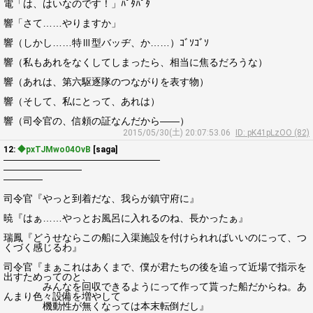
電「は、はいなのです！」ﾊﾟﾀﾊﾟﾀ
響「さて……やりますか」
響（しかし……特Ⅲ型バッヂ、か……）ｺﾞｿｺﾞｿ
響（私もあれをなくしてしまったら、相当に焦るだろうな）
響（あれは、第六駆逐隊のつながりを表す物）
響（そして、私にとって、あれは）
響（司令官の、信頼の証なんだから――）
2015/05/30(土) 20:07:53.06
ID: pK41pLzOO (82)
12:
◆pxTJMwo04OvB
[saga]
――――――――――――――――
――――――――
――――
司令官『やっと到着だな、我らが鎮守府に』
暁『はぁ……やっとお風呂に入れるのね、長かったぁ』
瑞鳳『どうせならこの船に入渠施設を付けられればいいのにって、つ
くづく感じるわ』
司令官『まぁこれはあくまで、僕が君たちの後を追って近場で指示を
出すためってのと、
みんなを回収できるようにって作って貰った船だからね。あ
んまり色々設備を増やして
機動性が無くなっては本末転倒だし』