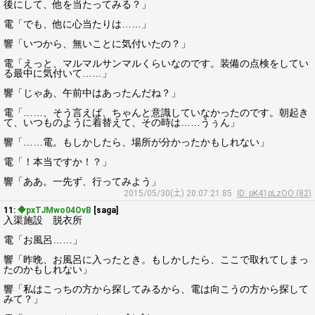
後にして、他を当たってみる？」
電「でも、他に心当たりは……」
響「いつから、無いことに気付いたの？」
電「えっと、マルマルサンマルくらいなのです。装備の点検をしてい
る最中に気付いて……」
響「じゃあ、午前中はあったんだね？」
電「……、そう言えば、ちゃんと意識していなかったのです。朝起き
て、いつものように着替えて、その時は……うぅん」
響「……電。もしかしたら、場所が分かったかもしれない」
電「！本当ですか！？」
響「ああ。一先ず、行ってみよう」
2015/05/30(土) 20:07:21.85
ID: pK41pLzOO (82)
11:
◆pxTJMwo04OvB
[saga]
入渠施設 脱衣所
電「お風呂……」
響「昨晩、お風呂に入ったとき。もしかしたら、ここで取れてしまっ
たのかもしれない」
響「私はこっちの方から探してみるから、電は向こうの方から探して
みて？」