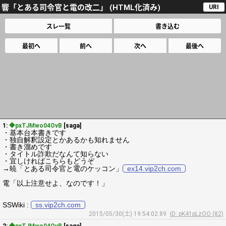
響「とある司令官と電の改二」 (HTML化済み)
URI
スレ一覧
書き込む
最初へ
前へ
次へ
最後へ
1:
◆pxTJMwo04OvB
[saga]
・基本台本書きです
・独自解釈設定とかあるかも知れません
・書き溜めです
・タイトル詐欺だなんて知らない
・宜しければこちらもどうぞ
→暁「とある司令官と電のケッコン」
ex14.vip2ch.com
電「以上注意せよ、なのです！」
SSWiki :
ss.vip2ch.com
2015/05/30(土) 19:54:02.89
ID: pK41pLzOO (82)