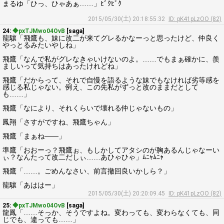
まるゆ「ひっ、ひゃあぁ……」ﾋﾞｸﾋﾞｸ
2015/05/30(土) 20:18:55.32
ID: pK41pLzOO (82)
24:
◆pxTJMwo04OvB
[saga]
龍驤「飛鷹も、妹に改二が来てグレるかなーっと思ったけど、仲良く
やっとるみたいやしね」
飛鷹「なんで私がグレなきゃいけないのよ。……でもまぁ確かに、羨
ましいって気持ちはあったけれどね」
飛鷹「だからって、それで自慢を語るような妹でもなければ劣等感を
感じる私じゃない。例え、この先私がずっと改のままだとして
も……」
飛鷹「なにより、それくらいで壊れる仲じゃないもの」
鳳翔「さすがですね、飛鷹ちゃん」
飛鷹「まぁね――」
準鷹「おおーっ？飛鷹ぉ、もしかしてアタシのが胸あるんじゃなーい
ぃ？なんたって改二だしぃ……あひゃひゃ」ﾑﾆｬﾑﾆｬ
飛鷹「……。ごめんなさい、前言撤回良いかしら？」
龍驤「あははー」
2015/05/30(土) 20:20:09.45
ID: pK41pLzOO (82)
25:
◆pxTJMwo04OvB
[saga]
龍鳳「……そっか、そうですよね。変わっても、変わらなくても、同
じでも、違っても……」