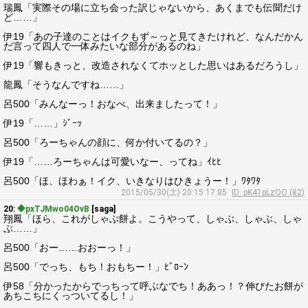
瑞鳳「実際その場に立ち会った訳じゃないから、あくまでも伝聞だけ
ど……」
伊19「あの子達のことはイクもず～っと見てきたけれど、なんだかん
だ言って四人で一体みたいな部分があるのね」
伊19「響もきっと、改造されなくてホッとした思いはあるだろうし」
龍鳳「そうなんですね……」
呂500「みんなーっ！おなべ、出来ましたって！」
伊19「……」ｼﾞｰｯ
呂500「ろーちゃんの顔に、何か付いてるの？」
伊19「……ろーちゃんは可愛いなー、ってね」ｲﾋﾋ
呂500「ほ、ほわぁ！イク、いきなりはひきょうー！」ﾜﾀﾜﾀ
2015/05/30(土) 20:15:17.85
ID: pK41pLzOO (82)
20:
◆pxTJMwo04OvB
[saga]
翔鳳「ほら、これがしゃぶ餅よ。こうやって、しゃぶ、しゃぶ、しゃ
ぶ……」
呂500「おー……おおーっ！」
呂500「でっち、もち！おもちー！」ﾋﾞﾛｰﾝ
伊58「分かったからでっちって呼ぶなでち！ああっ！？伸びたお餅が
あちこちにくっついてるし！」