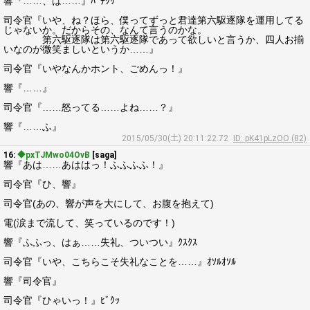
響『……、は……』ﾊﾟﾁｸﾘ
司令官『いや、ね？ほら、僕ってずっと君達第六駆逐隊を運用してる
じゃないか。だからその、なんて言うのかな。
第六駆逐隊は第六駆逐隊であって欲しいと言うか、四人お揃
いなのが微笑ましいというか……』
司令官『いやなんかホント、ごめんっ！』
響『……』
司令官『……怒ってる……よね……？』
響『……ふ』
2015/05/30(土) 20:11:22.72
ID: pK41pLzOO (82)
16:
◆pxTJMwo04OvB
[saga]
響『あは……あははっ！ふふふふ！』
司令官『ひ、響』
司令官(あの、響が声を大にして、お腹を抱えて)
電(涙まで流して、笑っているのです！)
響『ふふっ、はぁ……失礼、ついつい』ｸｽｸｽ
司令官『いや、こちらこそ失礼なことを……』ｵｿﾙｵｿﾙ
響『司令官』
司令官『ひゃいっ！』ﾋﾞｸｯ