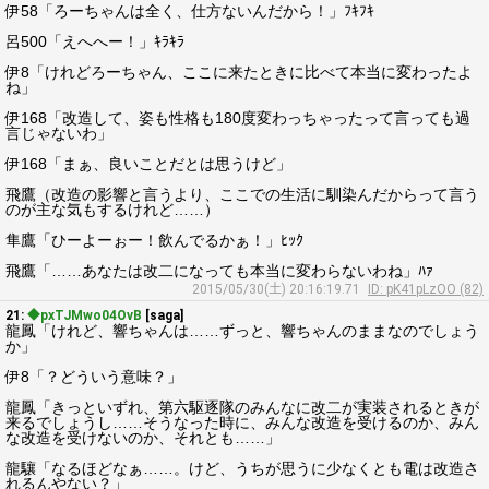
伊58「ろーちゃんは全く、仕方ないんだから！」ﾌｷﾌｷ
呂500「えへへー！」ｷﾗｷﾗ
伊8「けれどろーちゃん、ここに来たときに比べて本当に変わったよ
ね」
伊168「改造して、姿も性格も180度変わっちゃったって言っても過
言じゃないわ」
伊168「まぁ、良いことだとは思うけど」
飛鷹（改造の影響と言うより、ここでの生活に馴染んだからって言う
のが主な気もするけれど……）
隼鷹「ひーよーぉー！飲んでるかぁ！」ﾋｯｸ
飛鷹「……あなたは改二になっても本当に変わらないわね」ﾊｧ
2015/05/30(土) 20:16:19.71
ID: pK41pLzOO (82)
21:
◆pxTJMwo04OvB
[saga]
龍鳳「けれど、響ちゃんは……ずっと、響ちゃんのままなのでしょう
か」
伊8「？どういう意味？」
龍鳳「きっといずれ、第六駆逐隊のみんなに改二が実装されるときが
来るでしょうし……そうなった時に、みんな改造を受けるのか、みん
な改造を受けないのか、それとも……」
龍驤「なるほどなぁ……。けど、うちが思うに少なくとも電は改造さ
れるんやない？」