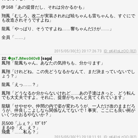
伊168「あの提督だし、それは分かるかも」
翔鳳「むしろ、改二が実装されれば暁ちゃんも雷ちゃんも、すぐにで
も改造されそうですよね」
龍鳳「やっぱり、そうですよね……響ちゃんだけが……」
全員「……」
2015/05/30(土) 20:17:26.73
ID: pK41pLzOO (82)
22:
◆pxTJMwo04OvB
[saga]
鳳翔「龍鳳ちゃん。あなたの気持ちも、分かります」
鳳翔「けれどね。この先どうなるかなんて、まだ決まっていないでし
ょう？」
龍鳳「えっ……？」
鳳翔「どうなるか分からないけれど……あの子達はきっと、どう転ん
でも大丈夫ですよ。それに、提督がちゃんと見てくれています」
龍驤「せやせや。仲間の内で姿が変わろうが、一人だけ改のままだろ
うが、仲良しこよしなら関係なんてないで！事実、ここにも良い例が
いくつかおるやないか？」
呂500「ふぇ？」ﾓｸﾞﾓｸﾞ
まるゆ「え、え？」
飛鷹「……私も？」
2015/05/30(土) 20:18:11.91
ID: pK41pLzOO (82)