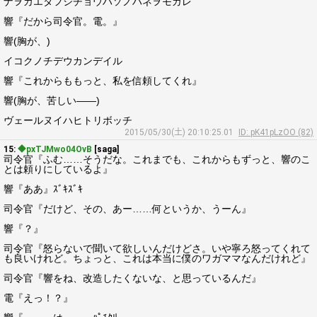
ナヲカエタフシチョウハソノハネヲモガレ
響『だから司令官。電。』
響(胸が、)
イコクノチデウカンデイル
響『これからももっと、私を信頼してくれ』
響(胸が、苦しい――)
ヴェールヌイハヒトリボッチ
2015/05/30(土) 20:10:25.01
ID: pK41pLzOO (82)
15:
◆pxTJMwo04OvB
[saga]
司令官『ふむ……そうだな。これまでも、これからもずっと、響のこ
とは頼りにしているよ』
響『ああ』ｽﾞｷｽﾞｷ
司令官『だけど、その、あー……何というか、うーん』
響『？』
司令官『怒らないで聞いて欲しいんだけどさ。いや寧ろ怒ってくれて
も良いけれど。ちょっと、これは本当に僕のワガママなんだけれど』
司令官『響をね、改造したくないな、と思っているんだ』
電『えっ！？』