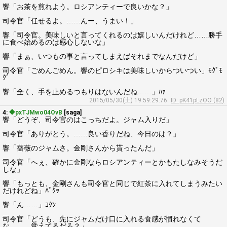
響「お茶を煎れよう。ロシアンティーで良いかな？」
司令官「任せるよ。……んー、うまい！」
響「司令官。美味しいと言ってくれるのは嬉しいんだけれど……勝手
に食べ始めるのは感心しないな」
響「まぁ、いつもの事と言ってしまえばそれまでなんだけど」
司令官「ごめんごめん。響のピロシキは美味しいからついつい」ﾓｸﾞﾓ
ｸﾞ
響「全く、手を止めるつもりはないんだね……」ﾊｧ
2015/05/30(土) 19:59:29.76
ID: pK41pLzOO (82)
4:
◆pxTJMwo04OvB
[saga]
響「どうぞ、司令官のはこっちだよ。ジャム入りだ」
司令官「ありがとう。……良い香りだね、今日のは？」
響「薔薇のジャムさ。金剛さんから貰ったんだ」
司令官「へぇ、確かに金剛ならロシアンティーとかもたしなみそうだ
しな」
響「もっとも、金剛さんも司令官と同じで紅茶に入れてしまうみたい
だけれどね」ﾊﾟｸｯ
響「ん……」ｺｸﾝ
司令官「どうも、先にジャムだけ口に入れる食感が慣れなくて
な……。覚えてるだろ？」