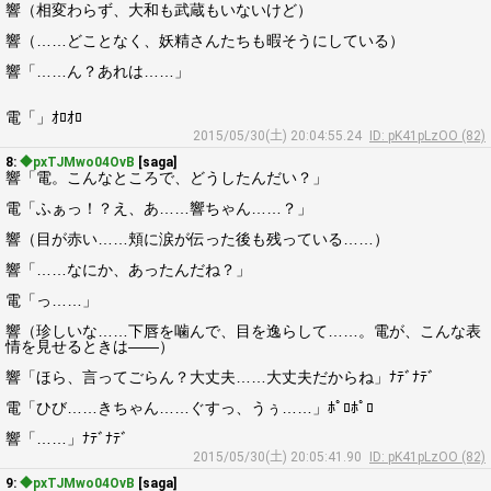
響（相変わらず、大和も武蔵もいないけど）
響（……どことなく、妖精さんたちも暇そうにしている）
響「……ん？あれは……」
電「」ｵﾛｵﾛ
2015/05/30(土) 20:04:55.24
ID: pK41pLzOO (82)
8:
◆pxTJMwo04OvB
[saga]
響「電。こんなところで、どうしたんだい？」
電「ふぁっ！？え、あ……響ちゃん……？」
響（目が赤い……頬に涙が伝った後も残っている……）
響「……なにか、あったんだね？」
電「っ……」
響（珍しいな……下唇を噛んで、目を逸らして……。電が、こんな表
情を見せるときは――）
響「ほら、言ってごらん？大丈夫……大丈夫だからね」ﾅﾃﾞﾅﾃﾞ
電「ひび……きちゃん……ぐすっ、うぅ……」ﾎﾟﾛﾎﾟﾛ
響「……」ﾅﾃﾞﾅﾃﾞ
2015/05/30(土) 20:05:41.90
ID: pK41pLzOO (82)
9:
◆pxTJMwo04OvB
[saga]