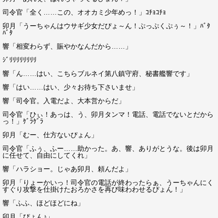
司令官「全く……この、オオカミ少年めっ！」ｺﾁｮｺﾁｮ
卯月「うーちゃんはウサギ少女だぴょ～ん！ぷっぷくぷぅ～！」ﾊﾞﾀ
ﾊﾞﾀ
響「相変わらず、賑やかなんだから……」
ｼﾞﾘﾘﾘﾘﾘﾘﾘﾘ
響「ん……はい、こちらブルネイ第八鎮守府、秘書艦響です」
響「はい……はい、少々お待ち下さいませ」
響「司令官。入電だよ、大本営からだ」
司令官「ひぃ！あっは、う、卯月タンマ！電話、電話でないとだから
っ！」ｹﾞﾗｹﾞﾗ
卯月「むー、仕方ないぴょん」
司令官「ふぅ、ふー……助かった。あ、響、ありがとうな。後は卯月
に任せて、自由にしてくれ」
響「ハラショー。じゃあ卯月、頼んだよ」
卯月「りょーかいっ！司令官の電話が終わったらぁ、うーちゃんにく
すぐり攻撃を仕掛けたおろかさを再び味わわせるぴょん！」
響「ふふ、ほどほどにね」
卯月「ぴょん♪」