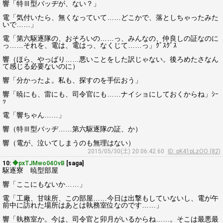
響「特Ⅲ型バッヂが、ない？」
電「気付いたら、無くなっていて……どこかで、落としちゃったみた
いで……」
電「第六駆逐隊の、おそろいの……っ、みんなの、仲良しの証なのに
っ……それを、電は、電はっ、なくじて……っ」ｸﾞｽｸﾞｽ
響（ほら、やっぱり……悪いことをした訳じゃない。後ろめたさなん
て感じる必要ないのに）
響「分かったよ。私も、探すのを手伝おう」
響「暁にも、雷にも、司令官にも……ナイショにしておくからね」ｼｰ
ｯ
電「響ちゃん……」
響（特Ⅲ型バッヂ……第六駆逐隊の証、か）
響（電が、泣いてしまうのも無理はない）
2015/05/30(土) 20:06:42.60
ID: pK41pLzOO (82)
10:
◆pxTJMwo04OvB
[saga]
駆逐寮 暁型部屋
響「ここにもないか……」
電「工廠、甘味所、この部屋……今日は出撃もしていないし、電が午
前中に訪れた場所はあとは執務室位なのです……」
響「執務室か。今は、司令官と卯月がいるからね……。そこは最悪最