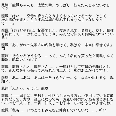
鳳翔「龍鳳ちゃんも、改造の時。やっぱり、悩んだんじゃないかし
ら？」
龍鳳「はい……空母の皆さんとうまくやっていけるのか、そして……
潜水艦の子達と、ともすれば縁が切れてしまうんじゃないかっ
て……」
龍鳳「けれどそれは、杞憂でした。改造されて、名前も、姿も、艦種
も変わって……けれどこうして今、みんなで仲良くお鍋をつついてい
る」
龍鳳「あこがれの先輩方の名前も頂けて、私は今、本当に幸せです」
ﾆｺ
龍驤「そうやろそうやろ……って、んん？名前を貰った？龍鳳なんて
艦娘、他にいたっけ？」
龍鳳「龍驤さんと、鳳翔さん……。一航戦として空母の先駆けとし
て、みんなを引っ張って来られたお二人は、私のあこがれです！」
龍驤「あ……あは、あははーそうきたかー。な、なんや照れるな、鳳
翔？」
鳳翔「ふふっ、そうね、龍驤」
龍鳳（――思えば。姿形も、性格もしゃべり方も、使用している装備
も異なって。方や、改二になっても、お互い何の気がねも感じさせな
いこのお二人こそ、一番。仲良しのお手本、なのかもしれませんね）
龍鳳「私も……いつまでもみんなと仲良しでいたいな……」ﾎﾟｿｯ