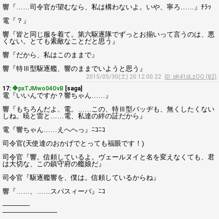
響『……司令官が望むなら、私は構わないよ。いや、寧ろ……』ﾁﾗｯ
電『？』
響『皆と同じ服を着て。第六駆逐隊でずっとお揃いって言うのは、悪
くない。とても素敵なことだと思う』
響『だから、私はこのままで』
響『特Ⅲ型駆逐艦、響のままでいようと思う』
2015/05/30(土) 20:12:00.22
ID: pK41pLzOO (82)
17:
◆pxTJMwo04OvB
[saga]
電『いいんですか？響ちゃん……』
響『もちろんだよ、電。……この、特Ⅲ型バッヂも、無くしたくない
しね。暁と雷と……電、私達の絆の証だから』
電『響ちゃん……えへへっ』ﾆｺﾆｺ
司令官(天使達のおかげでとっても福眼です！)
司令官『響。信頼しているよ。ヴェールヌイと名を変えなくても、君
は大切な、この鎮守府の艦娘だ』
司令官『駆逐艦響を、僕は。信頼しているからね』
響『……、……スパスィーバ』ﾆｺ
――――
――――――――
――――――――――――――――