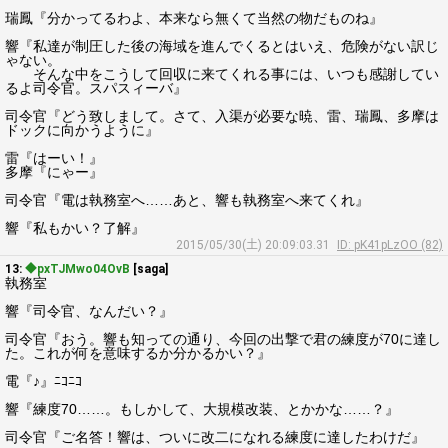
瑞鳳『分かってるわよ、本来なら無くて当然の物だものね』
響『私達が制圧した後の海域を進んでくるとはいえ、危険がない訳じ
ゃない。
そんな中をこうして回収に来てくれる事には、いつも感謝してい
るよ司令官。スパスィーバ』
司令官『どう致しまして。さて、入渠が必要な暁、雷、瑞鳳、多摩は
ドックに向かうように』
雷『はーい！』
多摩『にゃー』
司令官『電は執務室へ……あと、響も執務室へ来てくれ』
響『私もかい？了解』
2015/05/30(土) 20:09:03.31
ID: pK41pLzOO (82)
13:
◆pxTJMwo04OvB
[saga]
執務室
響『司令官、なんだい？』
司令官『おう。響も知っての通り、今回の出撃で君の練度が70に達し
た。これが何を意味するか分かるかい？』
電『♪』ﾆｺﾆｺ
響『練度70……。もしかして、大規模改装、とかかな……？』
司令官『ご名答！響は、ついに改二になれる練度に達したわけだ』