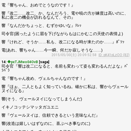
電『響ちゃん、おめでとうなのです！』
響『改二……改二、か。なんだろう、電や暁の方が練度は高いのに、
私に改二の機会が訪れるなんて、その』
響『なんだかちょっと、むずかゆいな』ﾃﾚｯ
司令官(困ったように眉を下げながらもはにかむこの天使の表情よ)
響『けれど、そうか……私も、改二になる時が来たのか……』ﾎﾟｿｯ
電(あれ、響ちゃん……今一瞬、何だか寂しそうな……)
2015/05/30(土) 20:09:52.58
ID: pK41pLzOO (82)
14:
◆pxTJMwo04OvB
[saga]
司令官『響は改二になると、名前も変わって姿も変わるんだよな』ﾊﾟ
ﾗﾊﾟﾗ
電『響ちゃん改め、ヴェルちゃんなのです！』
響『ほぉ、二人ともよく知っているね。確かに私は、響からヴェール
ヌイになる』
響(そう、ヴェールヌイになってしまうんだ)
イキノコッテシマッタガユエニ
響『ヴェールヌイは、信頼できるという意味なんだ』
響(改造は嬉しいはずなのに、喜ぶべき事なのに)