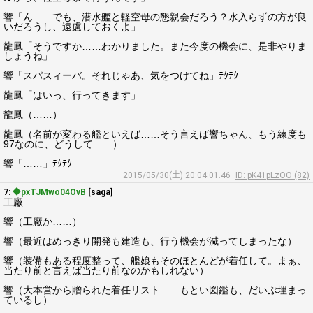
響「ん……でも、潜水艦と軽空母の懇親会だろう？水入らずの方が良
いだろうし、遠慮しておくよ」
龍鳳「そうですか……わかりました。また今度の機会に、是非やりま
しょうね」
響「スパスィーバ。それじゃあ、気をつけてね」ﾃｸﾃｸ
龍鳳「はいっ、行ってきます」
龍鳳（……）
龍鳳（名前が変わる艦といえば……そう言えば響ちゃん、もう練度も
97なのに、どうして……）
響「……」ﾃｸﾃｸ
2015/05/30(土) 20:04:01.46
ID: pK41pLzOO (82)
7:
◆pxTJMwo04OvB
[saga]
工廠
響（工廠か……）
響（最近はめっきり開発も建造も、行う機会が減ってしまったな）
響（装備もある程度整って、艦娘もそのほとんどが着任して。まぁ、
当たり前と言えば当たり前なのかもしれない）
響（大本営から贈られた着任リスト……もとい図鑑も、だいぶ埋まっ
ているし）