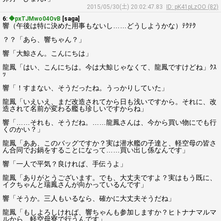
2015/05/30(土) 20:02:47.83
ID: pK41pLzOO (82)
6:
◆pxTJMwo04OvB
[saga]
響（午後は特に決めた用事もないし……どうしようかな）ﾃｸﾃｸ
？？「あら、響ちゃん？」
響「大鯨さん。こんにちは」
龍鳳「はい、こんにちは。今は大鯨じゃなくて、龍鳳ですけどね」ｸｽ
ｯ
響「！すまない、そうだったね。うっかりしていた」
龍鳳「いえいえ、まだ改造されてから日も浅いですから。それに、改
造されて名前が変わる艦も珍しいですからね」
響「……それも、そうだね。……龍鳳さんは、今から買い物にでも行
くのかい？」
龍鳳「ああ、このバッグですか？実は潜水艦の子達と、軽空母の皆さ
ん合同でお鍋をすることになって……買い出し係なんです」
響「一人で平気？良ければ、手伝うよ」
龍鳳「ありがとうございます。でも、大丈夫ですよ？実はもう既に、
イクちゃんと瑞鳳さんが向かっているんです」
響「そうか。三人もいるなら、確かに大丈夫そうだね」
龍鳳「もしよろしければ、響ちゃんも参加しますか？ヒトナナマルマ
ルから、軽空母寮で行うんです」