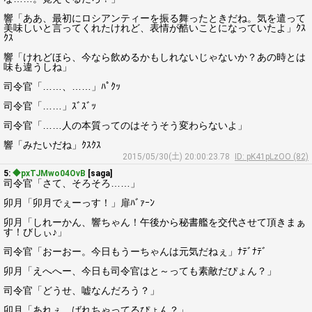
響「ああ、最初にロシアンティーを振る舞ったときだね。気を遣って
美味しいと言ってくれたけれど、表情が酷いことになっていたよ」ｸｽ
ｸｽ
響「けれどほら、今なら飲めるかもしれないじゃないか？あの時とは
味も違うしね」
司令官「……、……」ﾊﾟｸｯ
司令官「……」ｽﾞｽﾞｯ
司令官「……人の本質ってのはそうそう変わらないよ」
響「みたいだね」ｸｽｸｽ
2015/05/30(土) 20:00:23.78
ID: pK41pLzOO (82)
5:
◆pxTJMwo04OvB
[saga]
司令官「さて、そろそろ……」
卯月「卯月でぇーっす！」扉ﾊﾞｧｰﾝ
卯月「しれーかん、響ちゃん！午後から秘書艦を交代させて頂きまぁ
す！びしぃ♪」
司令官「おーおー。今日もうーちゃんは元気だねぇ」ﾅﾃﾞﾅﾃﾞ
卯月「えへへー、今日も司令官はと～っても素敵だぴょん？」
司令官「どうせ、嘘なんだろう？」
卯月「あれぇ、ばれちゃってるぴょん？」