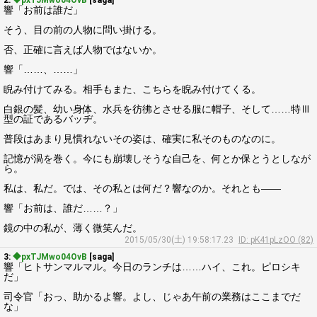
2:
◆pxTJMwo04OvB
[saga]
響「お前は誰だ」
そう、目の前の人物に問い掛ける。
否、正確に言えば人物ではないか。
響「……、……」
睨み付けてみる。相手もまた、こちらを睨み付けてくる。
白銀の髪、幼い身体、水兵を彷彿とさせる服に帽子、そして……特Ⅲ
型の証であるバッヂ。
普段はあまり見慣れないその姿は、確実に私そのものなのに。
記憶が渦を巻く。今にも崩壊しそうな自己を、何とか保とうとしなが
ら。
私は、私だ。では、その私とは何だ？響なのか。それとも――
響「お前は、誰だ……？」
鏡の中の私が、薄く微笑んだ。
2015/05/30(土) 19:58:17.23
ID: pK41pLzOO (82)
3:
◆pxTJMwo04OvB
[saga]
響「ヒトサンマルマル。今日のランチは……ハイ、これ。ピロシキ
だ」
司令官「おっ、助かるよ響。よし、じゃあ午前の業務はここまでだ
な」