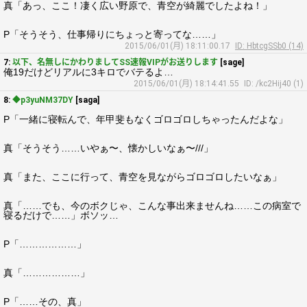
真「あっ、ここ！凄く広い野原で、青空が綺麗でしたよね！」
P「そうそう、仕事帰りにちょっと寄ってな……」
2015/06/01(月) 18:11:00.17
ID: HbtcgSSb0 (14)
7:
以下、名無しにかわりましてSS速報VIPがお送りします
[sage]
俺19だけどリアルに3キロでバテるよ…
2015/06/01(月) 18:14:41.55
ID: /kc2Hij40 (1)
8:
◆p3yuNM37DY
[saga]
P「一緒に寝転んで、年甲斐もなくゴロゴロしちゃったんだよな」
真「そうそう……いやぁ〜、懐かしいなぁ〜///」
真「また、ここに行って、青空を見ながらゴロゴロしたいなぁ」
真「……でも、今のボクじゃ、こんな事出来ませんね……この病室で
寝るだけで……」ボソッ…
P「………………」
真「………………」
P「……その、真」