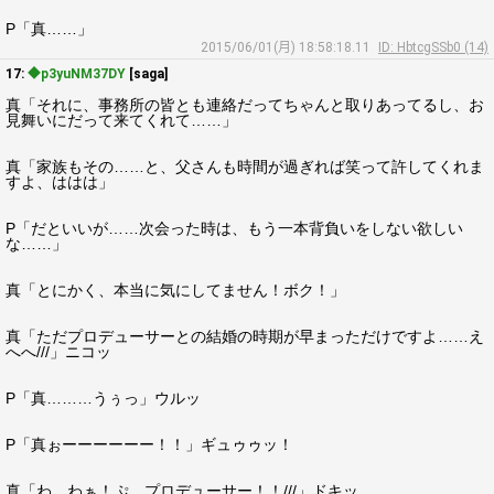
P「真……」
2015/06/01(月) 18:58:18.11
ID: HbtcgSSb0 (14)
17:
◆p3yuNM37DY
[saga]
真「それに、事務所の皆とも連絡だってちゃんと取りあってるし、お
見舞いにだって来てくれて……」
真「家族もその……と、父さんも時間が過ぎれば笑って許してくれま
すよ、ははは」
P「だといいが……次会った時は、もう一本背負いをしない欲しい
な……」
真「とにかく、本当に気にしてません！ボク！」
真「ただプロデューサーとの結婚の時期が早まっただけですよ……え
へへ///」ニコッ
P「真………うぅっ」ウルッ
P「真ぉーーーーーー！！」ギュゥゥッ！
真「わ、わぁ！ぷ、プロデューサー！！///」ドキッ