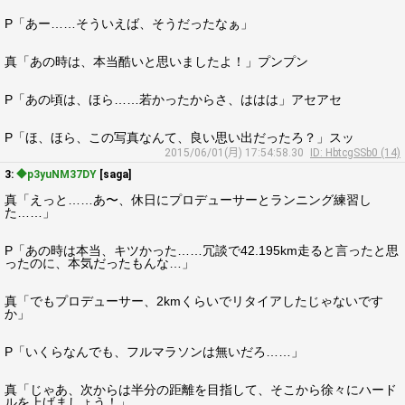
P「あー……そういえば、そうだったなぁ」
真「あの時は、本当酷いと思いましたよ！」プンプン
P「あの頃は、ほら……若かったからさ、ははは」アセアセ
P「ほ、ほら、この写真なんて、良い思い出だったろ？」スッ
2015/06/01(月) 17:54:58.30
ID: HbtcgSSb0 (14)
3:
◆p3yuNM37DY
[saga]
真「えっと……あ〜、休日にプロデューサーとランニング練習し
た……」
P「あの時は本当、キツかった……冗談で42.195km走ると言ったと思
ったのに、本気だったもんな…」
真「でもプロデューサー、2kmくらいでリタイアしたじゃないです
か」
P「いくらなんでも、フルマラソンは無いだろ……」
真「じゃあ、次からは半分の距離を目指して、そこから徐々にハード
ルを上げましょう！」