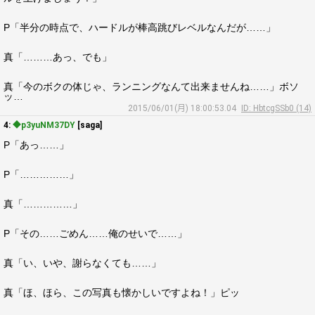
P「半分の時点で、ハードルが棒高跳びレベルなんだが……」
真「………あっ、でも」
真「今のボクの体じゃ、ランニングなんて出来ませんね……」ボソ
ッ…
2015/06/01(月) 18:00:53.04
ID: HbtcgSSb0 (14)
4:
◆p3yuNM37DY
[saga]
P「あっ……」
P「……………」
真「……………」
P「その……ごめん……俺のせいで……」
真「い、いや、謝らなくても……」
真「ほ、ほら、この写真も懐かしいですよね！」ピッ