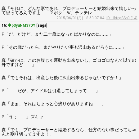
真「それに、どんな形であれ、プロデューサーと結婚出来て嬉しいっ
て思ってるんですよ……？ボク…///」テレテレ
2015/06/01(月) 18:53:07.84
ID: HbtcgSSb0 (14)
16:
◆p3yuNM37DY
[saga]
P「だ、だけど、まだ二十歳になったばかりなのに……」
P「その歳だったら、まだやりたい事も沢山あるだろうに……」
真「確かに、このお腹じゃ運動も出来ないし、ゴロゴロなんて以ての
外ですけど……」
真「でもそれは、出産した後に沢山出来るじゃないですか！」
P「……だが、アイドルは引退してしまって……」
真「まぁ、それはちょっと心残りがありますね……」
P「うぅ……」ズキッ……
真「でも、プロデューサーと結婚するなら、仕方のない事だってちゃ
んと割り切ってますよ！」