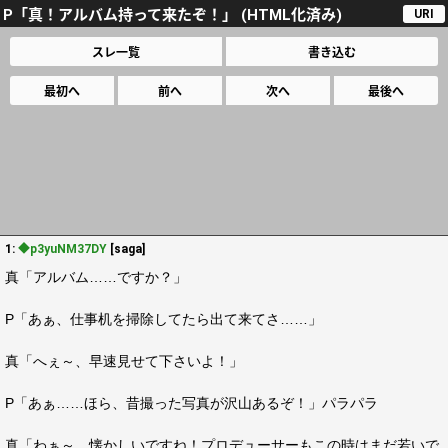
P「真！アルバム持って来たぞ！」 (HTML化済み)
URI
スレ一覧
書き込む
最初へ
前へ
次へ
最後へ
1:
◆p3yuNM37DY
[saga]
真「アルバム……ですか？」
P「あぁ、仕事机を掃除してたら出て来てさ……」
真「へぇ～、早速見せて下さいよ！」
P「あぁ……ほら、昔撮った写真が沢山あるぞ！」パラパラ
真「わぁ～、懐かしいですね！プロデューサーもこの時はまだ若いで