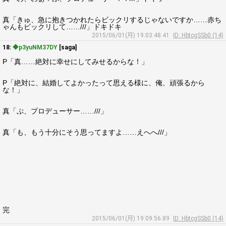
真「きゅ、急に抱きつかれたらビックリするじゃないですか……赤ち
ゃんもビックリして……///」ドキドキ
2015/06/01(月) 19:03:48.41
ID: HbtcgSSb0 (14)
18:
◆p3yuNM37DY
[saga]
P「真……絶対に幸せにしてみせるからな！」
P「絶対に、結婚してよかったって思える様に、俺、頑張るから
な！」
真「ぷ、プロデューサー……///」
真「も、もう十分にそう思ってますよ……えへへ///」
完
2015/06/01(月) 19:09:56.89
ID: HbtcgSSb0 (14)