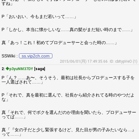
すね」
P「おいおい、今もまだ若いって……」
P「しかし、本当に懐かしいな……真の髪がまだ短い時のまで……」
真「あっ！これ！初めてプロデューサーと会った時の……」
SSWiki :
ss.vip2ch.com
2015/06/01(月) 17:49:35.66
ID: cbItypVeO (1)
2:
◆p3yuNM37DY
[saga]
P「ん？……あ〜、そうそう、最初は社長からプロデュースする子を
一人選ばされて……」
P「それで、真を最初に選んで、社長から紹介されてる時のやつだよ
な」
真「それで、何でボクを選んだのか理由を聞いたら、プロデューサー
ってば……」
真「『女の子だと少し緊張するけど、見た目が男の子みたいなら…』
って……」