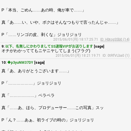
P「本当、ごめん……あの時、俺が車で……」
真「あ……い、いや、ボクはそんなつもりで言ったんじゃ……」
P「……リンゴの皮、剥くな」ジョリジョリ
2015/06/01(月) 18:17:25.71
ID: HbtcgSSb0 (14)
9:
以下、名無しにかわりましてSS速報VIPがお送りします
[sage]
オチがわかっててもニヤニヤしてしまう(フラグ)
2015/06/01(月) 18:21:19.71
ID: 0tRfVLba0 (1)
10:
◆p3yuNM37DY
[saga]
真「あ、ありがとうございます……」
P「………………」ジョリジョリ
真「………………」ペラペラ
真「……あ、ほら、プロデューサー……この写真」スッ
P「ん？……あぁ、初ライブの時の」ジョリジョリ