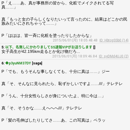
P「え……あ、真が事務所の皆から、化粧でメイクされてる写
真……」
真「もっと女の子らしくなりたいって言ったのに、結果はどこかの民
族みたいにされちゃって……」
P「ははは、皆一斉に化粧を塗ったりしたからな」
2015/06/01(月) 18:05:48.48
ID: HbtcgSSb0 (14)
5:
以下、名無しにかわりましてSS速報VIPがお送りします
[]
女子高生が42.195km走るとか化け物だろ...
2015/06/01(月) 18:09:46.84
ID: syDMd4UJ0 (2)
6:
◆p3yuNM37DY
[saga]
P「でも、もうそんな事しなくても、十分に真は……」ジー
真「そ、そんなに見られたら、恥ずかしいですよ……///」テレテレ
P「うん、十分女性らしさが身についたよ、特に今は…」
真「そ、そうかな……えへへへ///」テレテレ
P「髪の毛伸ばしたりしてさ……あ、この写真は」ペラッ