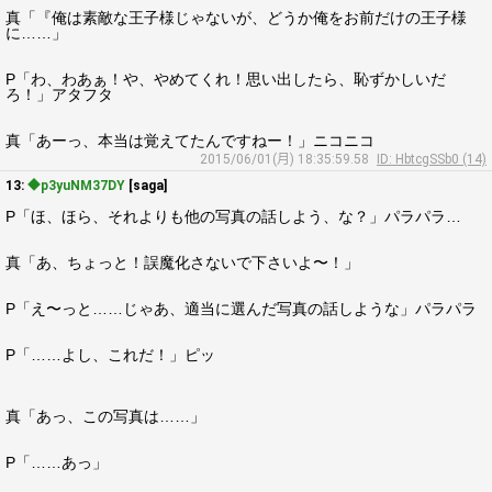
真「『俺は素敵な王子様じゃないが、どうか俺をお前だけの王子様
に……」
P「わ、わあぁ！や、やめてくれ！思い出したら、恥ずかしいだ
ろ！」アタフタ
真「あーっ、本当は覚えてたんですねー！」ニコニコ
2015/06/01(月) 18:35:59.58
ID: HbtcgSSb0 (14)
13:
◆p3yuNM37DY
[saga]
P「ほ、ほら、それよりも他の写真の話しよう、な？」パラパラ…
真「あ、ちょっと！誤魔化さないで下さいよ〜！」
P「え〜っと……じゃあ、適当に選んだ写真の話しような」パラパラ
P「……よし、これだ！」ピッ
真「あっ、この写真は……」
P「……あっ」