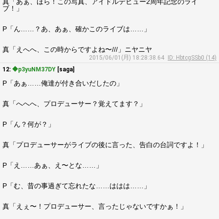
真「あぁ、ほら！この写真、アイドルデビュー2周年記念のライ
ブ！」
P「ん……？あ、あぁ、確かこのライブは……」
真「えへへ、この時からですよね〜///」ニヤニヤ
2015/06/01(月) 18:28:38.64
ID: HbtcgSSb0 (14)
12:
◆p3yuNM37DY
[saga]
P「あぁ……俺達が付き合いだしたの」
真「へへへ、プロデューサー？覚えてます？」
P「ん？何が？」
真「プロデューサーがライブの後に言った、告白の台詞ですよ！」
P「え……あぁ、え〜とな……」
P「む、昔の事過ぎて忘れたな……ははは……」
真「えぇ〜！プロデューサー、言ったじゃないですかぁ！」