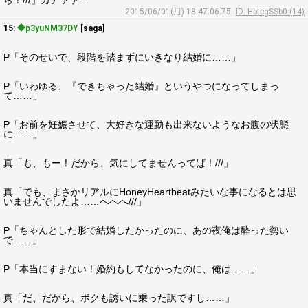
ら！///」カアァァ…
2015/06/01(月) 18:47:06.75
ID: HbtcgSSb0 (14)
15:
◆p3yuNM37DY
[saga]
P「そのせいで、段階を踏まずにいきなり結婚に……」
P「いわゆる、『できちゃった結婚』というやつになってしまっ
て……」
P「お前を妊娠させて、大好きな運動も出来ないようなお腹の状態
に……」
真「も、もー！だから、気にしてませんってば！///」
真「でも、まさかリアルにHoneyHeartbeatみたいな事になるとは思
いませんでしたよ……へへへ///」
P「ちゃんとした形で結婚したかったのに、あの夜俺は酔った勢い
で……」
P「本当にすまない！婚約もしてなかったのに、俺は……」
真「だ、だから、ボクも誘いに乗った訳ですし……」