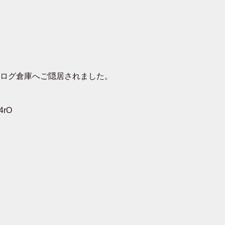
去ログ倉庫へご隠居されました。
4rO