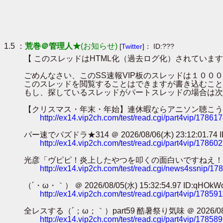
1.5 ：
荒巻＠管理人★
(お知らせ)
[
Twitter
]： ID:???
【 このスレッドはHTML化（過去ログ化）されています
ごめんなさい、このSS速報VIP板のスレッドは１０
このスレッドを閲覧することはできますが書き込むこと
もし、探しているスレッドがパートスレッドの場合は次
【クリスマス・年末・年始】連休暇ならアニソン聴こうぜ・・・【避難所】
http://ex14.vip2ch.com/test/read.cgi/part4vip/17861
パー速でパズドラ★314 ＠ 2026/08/06(木) 23:12:01.74 ID
http://ex14.vip2ch.com/test/read.cgi/part4vip/17860
光彦「ヴピピ！炎上したやつを叩くの面白いですねえ！！！」ｶﾀｶﾀｶﾀｶﾀ
http://ex14.vip2ch.com/test/read.cgi/news4ssnip/1
（´・ω・｀） ＠ 2026/08/05(水) 15:32:54.97 ID:qHOkW
http://ex14.vip2ch.com/test/read.cgi/part4vip/17859
全レスする（´；ω；｀）part59 酷暑祭り気味 ＠ 2026/08/05(水
http://ex14.vip2ch.com/test/read.cgi/part4vip/17858