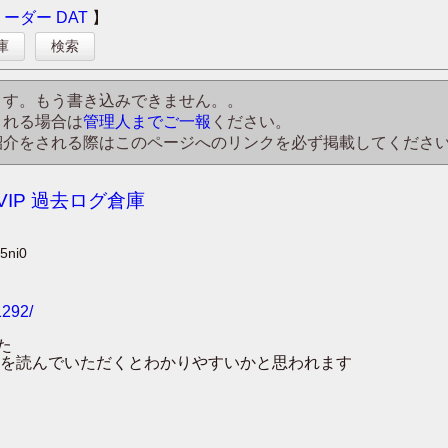
リーダー
DAT
】
庫
検索
ます。もう書き込みできません。。
される場合は
管理人までご一報
ください。
紹介をされる際はこのページへのリンクを必ず掲載してくださ
VIP 過去ログ倉庫
5ni0
1292/
た
を読んでいただくとわかりやすいかと思われます