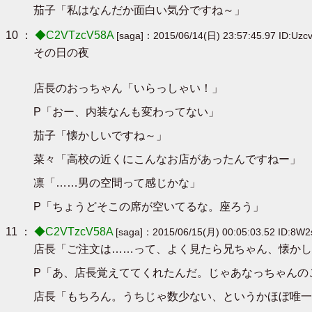
茄子「私はなんだか面白い気分ですね～」
10 ：
◆C2VTzcV58A
[saga]：2015/06/14(日) 23:57:45.97 ID:Uzc
その日の夜
店長のおっちゃん「いらっしゃい！」
P「おー、内装なんも変わってない」
茄子「懐かしいですね～」
菜々「高校の近くにこんなお店があったんですねー」
凛「……男の空間って感じかな」
P「ちょうどそこの席が空いてるな。座ろう」
11 ：
◆C2VTzcV58A
[saga]：2015/06/15(月) 00:05:03.52 ID:8W
店長「ご注文は……って、よく見たら兄ちゃん、懐かし
P「あ、店長覚えててくれたんだ。じゃあなっちゃんの
店長「もちろん。うちじゃ数少ない、というかほぼ唯一