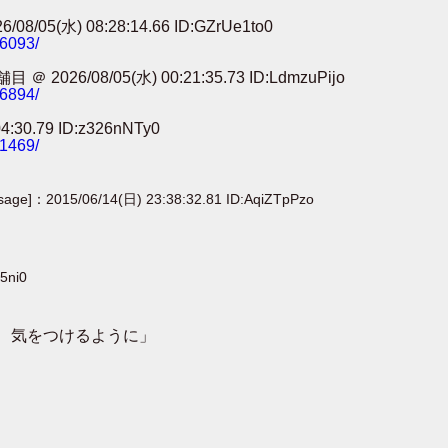
) 08:28:14.66 ID:GZrUe1to0
86093/
8/05(水) 00:21:35.73 ID:LdmzuPijo
56894/
0.79 ID:z326nNTy0
41469/
[sage]：2015/06/14(日) 23:38:32.81 ID:AqiZTpPzo
5ni0
、気をつけるように」