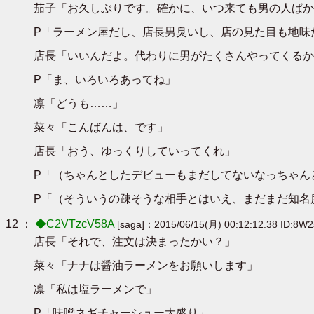
茄子「お久しぶりです。確かに、いつ来ても男の人ばか
P「ラーメン屋だし、店長男臭いし、店の見た目も地味
店長「いいんだよ。代わりに男がたくさんやってくるか
P「ま、いろいろあってね」
凛「どうも……」
菜々「こんばんは、です」
店長「おう、ゆっくりしていってくれ」
P「（ちゃんとしたデビューもまだしてないなっちゃん
P「（そういうの疎そうな相手とはいえ、まだまだ知名
12 ：
◆C2VTzcV58A
[saga]：2015/06/15(月) 00:12:12.38 ID:8W
店長「それで、注文は決まったかい？」
菜々「ナナは醤油ラーメンをお願いします」
凛「私は塩ラーメンで」
P「味噌ネギチャーシュー大盛り」