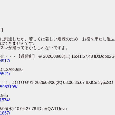
 】
００に到達したか、若しくは著しい過疎のため、お役を果たし過
はできませんです。
スレが建ってるかもしれないですよ。
 ＠ 2026/08/08(土) 16:41:57.48 ID:Dqbb2G
74917/
:E2Afo0nI0
25521/
 ＠ 2026/08/06(木) 03:06:35.67 ID:fCm3ypxSO
785953195/
c56o
11574/
) 10:04:27.78 ID:pVQWTUevo
91867/