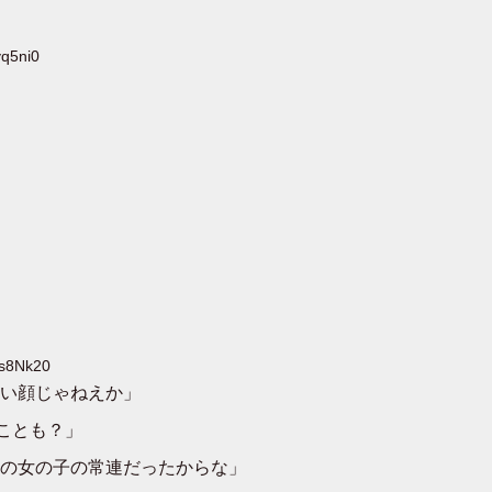
vq5ni0
2s8Nk20
い顔じゃねえか」
ことも？」
の女の子の常連だったからな」