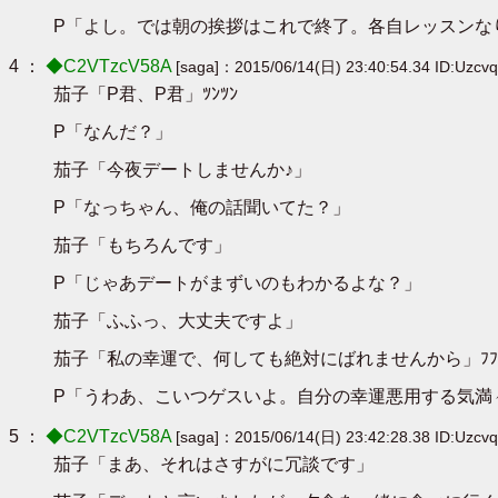
P「よし。では朝の挨拶はこれで終了。各自レッスンな
4 ：
◆C2VTzcV58A
[saga]：2015/06/14(日) 23:40:54.34 ID:Uzcvq
茄子「P君、P君」ﾂﾝﾂﾝ
P「なんだ？」
茄子「今夜デートしませんか♪」
P「なっちゃん、俺の話聞いてた？」
茄子「もちろんです」
P「じゃあデートがまずいのもわかるよな？」
茄子「ふふっ、大丈夫ですよ」
茄子「私の幸運で、何しても絶対にばれませんから」ﾌﾌ
P「うわあ、こいつゲスいよ。自分の幸運悪用する気満
5 ：
◆C2VTzcV58A
[saga]：2015/06/14(日) 23:42:28.38 ID:Uzcvq
茄子「まあ、それはさすがに冗談です」