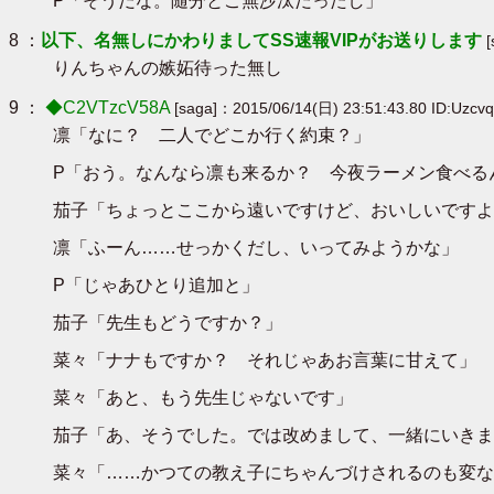
P「そうだな。随分とご無沙汰だったし」
8 ：
以下、名無しにかわりましてSS速報VIPがお送りします
[
りんちゃんの嫉妬待った無し
9 ：
◆C2VTzcV58A
[saga]：2015/06/14(日) 23:51:43.80 ID:Uzcvq
凛「なに？ 二人でどこか行く約束？」
P「おう。なんなら凛も来るか？ 今夜ラーメン食べる
茄子「ちょっとここから遠いですけど、おいしいですよ
凛「ふーん……せっかくだし、いってみようかな」
P「じゃあひとり追加と」
茄子「先生もどうですか？」
菜々「ナナもですか？ それじゃあお言葉に甘えて」
菜々「あと、もう先生じゃないです」
茄子「あ、そうでした。では改めまして、一緒にいきま
菜々「……かつての教え子にちゃんづけされるのも変な