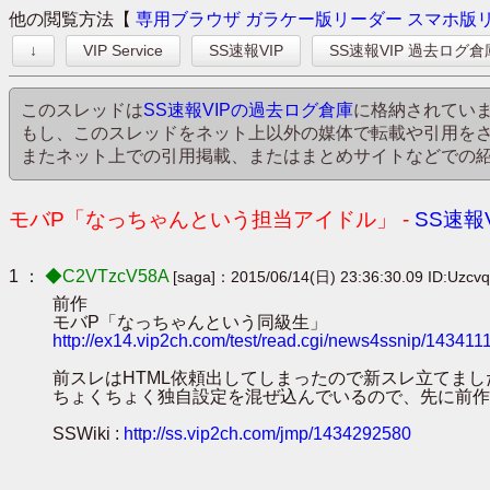
他の閲覧方法【
専用ブラウザ
ガラケー版リーダー
スマホ版
↓
VIP Service
SS速報VIP
SS速報VIP 過去ログ倉
このスレッドは
SS速報VIPの過去ログ倉庫
に格納されてい
もし、このスレッドをネット上以外の媒体で転載や引用を
またネット上での引用掲載、またはまとめサイトなどでの
モバP「なっちゃんという担当アイドル」 -
SS速報
1 ：
◆C2VTzcV58A
[saga]：2015/06/14(日) 23:36:30.09 ID:Uzcvq
前作
モバP「なっちゃんという同級生」
http://ex14.vip2ch.com/test/read.cgi/news4ssnip/143411
前スレはHTML依頼出してしまったので新スレ立てまし
ちょくちょく独自設定を混ぜ込んでいるので、先に前作
SSWiki :
http://ss.vip2ch.com/jmp/1434292580