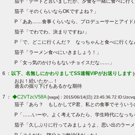
茄子「デートと言いましたが、夕食を一緒に食べに行く
茄子「そのくらいならOKですよね？」
P「ああ……食事くらいなら、プロデューサーとアイド
茄子「でわでわ、決まりですね♪」
P「で、どこに行くんだ？ なっちゃんと食べに行くな
茄子「ラーメン食べにいきましょう！」
P「女っ気のかけらもないチョイスだな……」
6 ：
以下、名無しにかわりましてSS速報VIPがお送りします
おお！続いたか…！
過去の掘り下げもあるかな期待
7 ：
◆C2VTzcV58A
[saga]：2015/06/14(日) 23:45:36.72 ID:Uzcvq
茄子「あら？ もしかしてP君、私との食事でそういう
P「……いーや。よく考えてみたら、学生時代になっち
茄子「久しぶりに行ってみましょうよ、思い出のラーメ