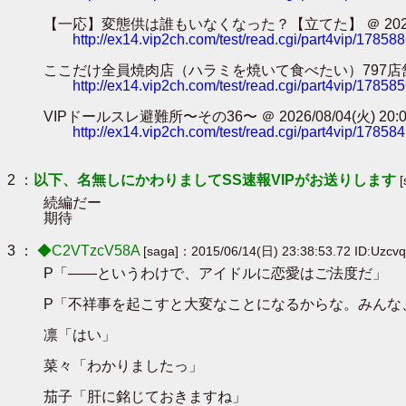
【一応】変態供は誰もいなくなった？【立てた】 ＠ 2026/08/05(水
http://ex14.vip2ch.com/test/read.cgi/part4vip/17858
ここだけ全員焼肉店（ハラミを焼いて食べたい）797店舗目 ＠ 2026/0
http://ex14.vip2ch.com/test/read.cgi/part4vip/17858
VIPドールスレ避難所〜その36〜 ＠ 2026/08/04(火) 20:04:3
http://ex14.vip2ch.com/test/read.cgi/part4vip/17858
2 ：
以下、名無しにかわりましてSS速報VIPがお送りします
続編だー
期待
3 ：
◆C2VTzcV58A
[saga]：2015/06/14(日) 23:38:53.72 ID:Uzcvq
P「――というわけで、アイドルに恋愛はご法度だ」
P「不祥事を起こすと大変なことになるからな。みんな
凛「はい」
菜々「わかりましたっ」
茄子「肝に銘じておきますね」