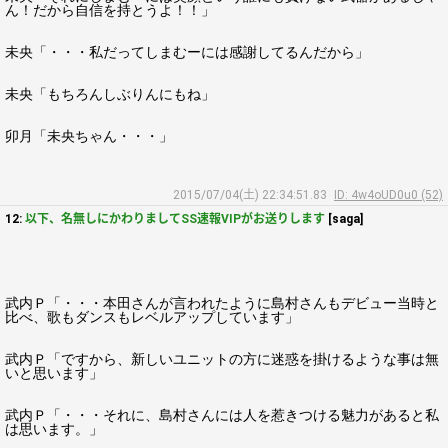
ん！だから自信を持とうよ！！」
未央「・・・私だってしまむーには感謝してるんだから」
未央「もちろんしぶりんにもね」
卯月「未央ちゃん・・・」
2015/07/04(土) 22:34:51.83
ID: 4w4oUD0u0 (52)
12:
以下、名無しにかわりましてSS速報VIPがお送りします
[saga]
武内Ｐ「・・・本田さんが言われたように島村さんもデビュー当時と
比べ、歌もダンスもレベルアップしています」
武内Ｐ「ですから、新しいユニットの方に迷惑を掛けるような事は無
いと思います」
武内Ｐ「・・・それに、島村さんには人を惹きつける魅力があると私
は思います。」