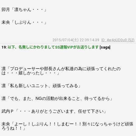
卯月「凛ちゃん・・・」
未央「しぶりん・・・」
2015/07/04(土) 22:39:14.39
ID: 4w4oUD0u0 (52)
19:
以下、名無しにかわりましてSS速報VIPがお送りします
[saga]
凛「プロデューサーや部長さんが私達の為に頑張ってくれたの
は・・・嬉しかったし・・・」
凛「私も新しいユニット、頑張ってみる」
凛「でも、また、NGの活動が出来ること、待ってるから」
武内Ｐ「・・・ありがとうございます、任せて下さい」
未央「よーし！しぶりん！！しまむー！！別々になっちゃうけど頑張
ろうね！！」