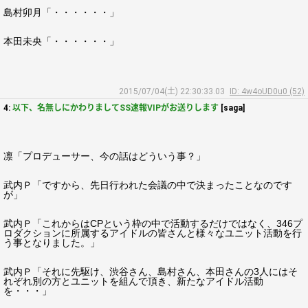
島村卯月「・・・・・・」
本田未央「・・・・・・」
2015/07/04(土) 22:30:33.03
ID: 4w4oUD0u0 (52)
4:
以下、名無しにかわりましてSS速報VIPがお送りします
[saga]
凛「プロデューサー、今の話はどういう事？」
武内Ｐ「ですから、先日行われた会議の中で決まったことなのです
が」
武内Ｐ「これからはCPという枠の中で活動するだけではなく、346プ
ロダクションに所属するアイドルの皆さんと様々なユニット活動を行
う事となりました。」
武内Ｐ「それに先駆け、渋谷さん、島村さん、本田さんの3人にはそ
れぞれ別の方とユニットを組んで頂き、新たなアイドル活動
を・・・」