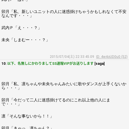
卯月「私、新しいユニットの人に迷惑掛けちゃうかもしれなくて不安
なんです・・・」
武内Ｐ「え・・・？」
未央「しまむー・・・？」
2015/07/04(土) 22:33:45.09
ID: 4w4oUD0u0 (52)
10:
以下、名無しにかわりましてSS速報VIPがお送りします
[saga]
卯月「私、凛ちゃんや未央ちゃんみたいに歌やダンスが上手くないか
ら・・・」
卯月「今だって二人に迷惑掛けてるのにこれ以上他の人にま
で・・・」
凛「そんな事ないから！！」
卯月「きゃっ、凛ちゃん？」