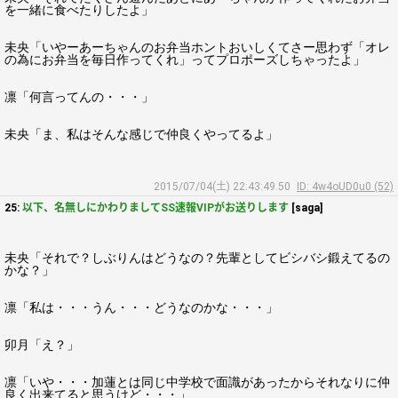
を一緒に食べたりしたよ」
未央「いやーあーちゃんのお弁当ホントおいしくてさー思わず「オレ
の為にお弁当を毎日作ってくれ」ってプロポーズしちゃったよ」
凛「何言ってんの・・・」
未央「ま、私はそんな感じで仲良くやってるよ」
2015/07/04(土) 22:43:49.50
ID: 4w4oUD0u0 (52)
25:
以下、名無しにかわりましてSS速報VIPがお送りします
[saga]
未央「それで？しぶりんはどうなの？先輩としてビシバシ鍛えてるの
かな？」
凛「私は・・・うん・・・どうなのかな・・・」
卯月「え？」
凛「いや・・・加蓮とは同じ中学校で面識があったからそれなりに仲
良く出来てると思うけど・・・」