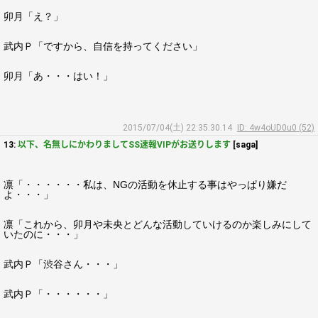
卯月「え？」
武内Ｐ「ですから、自信を持ってください」
卯月「あ・・・はい！」
2015/07/04(土) 22:35:30.14
ID: 4w4oUD0u0 (52)
13:
以下、名無しにかわりましてSS速報VIPがお送りします
[saga]
凛「・・・・・・私は、NGの活動を休止する事はやっぱり嫌だ
よ・・・」
凛「これから、卯月や未央とどんな活動していけるのか楽しみにして
いたのに・・・」
武内Ｐ「渋谷さん・・・」
武内Ｐ「・・・・・・」