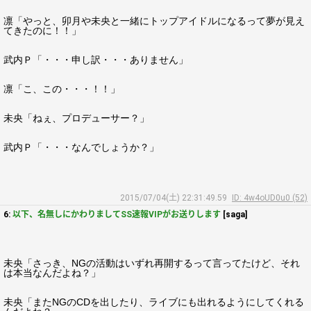
凛「やっと、卯月や未央と一緒にトップアイドルになるって夢が見え
てきたのに！！」
武内Ｐ「・・・申し訳・・・ありません」
凛「こ、この・・・！！」
未央「ねぇ、プロデューサー？」
武内Ｐ「・・・なんでしょうか？」
2015/07/04(土) 22:31:49.59
ID: 4w4oUD0u0 (52)
6:
以下、名無しにかわりましてSS速報VIPがお送りします
[saga]
未央「さっき、NGの活動はいずれ再開するって言ってたけど、それ
は本当なんだよね？」
未央「またNGのCDを出したり、ライブにも出れるようにしてくれる