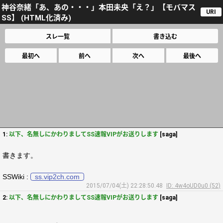
神谷奈緒「あ、あの・・・」本田未央「え？」【モバマス
URI
SS】 (HTML化済み)
スレ一覧
書き込む
最初へ
前へ
次へ
最後へ
1:
以下、名無しにかわりましてSS速報VIPがお送りします
[saga]
書きます。
SSWiki :
ss.vip2ch.com
2015/07/04(土) 22:28:50.48
ID: 4w4oUD0u0 (52)
2:
以下、名無しにかわりましてSS速報VIPがお送りします
[saga]