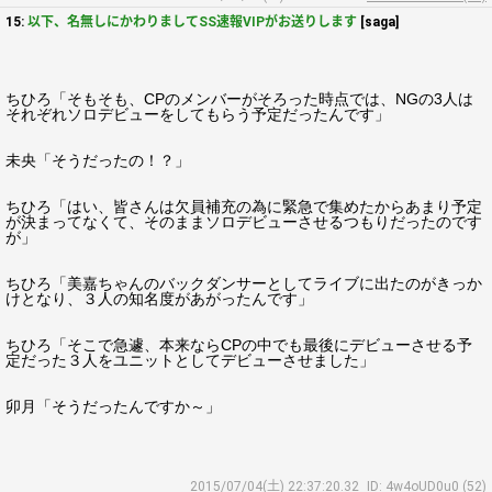
15:
以下、名無しにかわりましてSS速報VIPがお送りします
[saga]
ちひろ「そもそも、CPのメンバーがそろった時点では、NGの3人は
それぞれソロデビューをしてもらう予定だったんです」
未央「そうだったの！？」
ちひろ「はい、皆さんは欠員補充の為に緊急で集めたからあまり予定
が決まってなくて、そのままソロデビューさせるつもりだったのです
が」
ちひろ「美嘉ちゃんのバックダンサーとしてライブに出たのがきっか
けとなり、３人の知名度があがったんです」
ちひろ「そこで急遽、本来ならCPの中でも最後にデビューさせる予
定だった３人をユニットとしてデビューさせました」
卯月「そうだったんですか～」
2015/07/04(土) 22:37:20.32
ID: 4w4oUD0u0 (52)