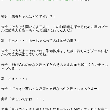
卯月「未央ちゃんはどうですか？」
未央「そうそう聞いてよ二人共、この前親睦を深めるために屋内プー
ルに茜ちんとあーちゃんと遊びに行ったんだ」
凛「えっと・・・あーちゃんってのは藍子の事？」
未央「そうだよーそれでね、準備体操をした後に茜ちんがプールにむ
かって全力疾走していってね」
未央「飛び込むのかなと思ってたらそのまま水面を10ｍくらい走っち
ゃってさー」
凛「えぇ・・・」
未央「てっきり茜ちんは忍者の末裔なのかと思っちゃったよー」
卯月「すごいですね・・・」
未央「それでたくさん遊んだあとにあーちゃんが作ってくれたお弁当