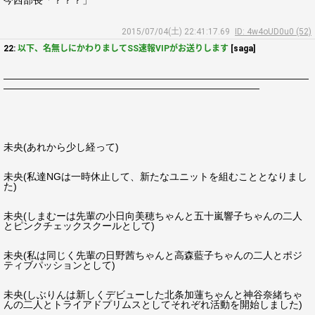
今西部長「？？？」
2015/07/04(土) 22:41:17.69
ID: 4w4oUD0u0 (52)
22:
以下、名無しにかわりましてSS速報VIPがお送りします
[saga]
―――――――――――――――――――――――――――――――
――――――――――――――――――――――――――
未央(あれから少し経って)
未央(私達NGは一時休止して、新たなユニットを組むこととなりまし
た)
未央(しまむーは先輩の小日向美穂ちゃんと五十嵐響子ちゃんの二人
とピンクチェックスクールとして)
未央(私は同じく先輩の日野茜ちゃんと高森藍子ちゃんの二人とポジ
ティブパッションとして)
未央(しぶりんは新しくデビューした北条加蓮ちゃんと神谷奈緒ちゃ
んの二人とトライアドプリムスとしてそれぞれ活動を開始しました)