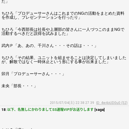
た」
ちひろ「プロデューサーさんはこれまでのNGの活動をまとめた資料
を作成し、プレゼンテーションを行ったり」
ちひろ「今西部長は社長や上層部の皆さんに一人づつこのままNGで
活動するべきだと説得を試みました」
武内Ｐ「あ、あの、千川さん・・・その話は・・・」
ちひろ「その結果、ユニットを組ませることは決定してしまいました
が、解散ではなく一時休止という形にする事が出来ました」
卯月「プロデューサーさん・・・」
未央「部長・・・」
2015/07/04(土) 22:38:27.39
ID: 4w4oUD0u0 (52)
18:
以下、名無しにかわりましてSS速報VIPがお送りします
[saga]