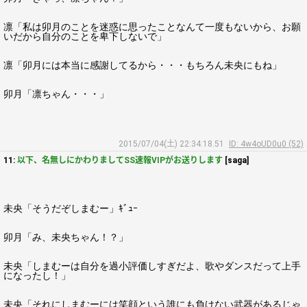
凛「私は卯月のことを迷惑に思ったことなんて一度もないから、お願
いだから自分のことを卑下しないで」
凛「卯月には本当に感謝してるから・・・もちろん未央にもね」
卯月「凛ちゃん・・・」
2015/07/04(土) 22:34:18.51
ID: 4w4oUD0u0 (52)
11:
以下、名無しにかわりましてSS速報VIPがお送りします
[saga]
未央「そうだぞしまむー」ｷﾞｭｰ
卯月「み、未央ちゃん！？」
未央「しまむーは自分を過小評価しすぎだよ、歌やダンスだって上手
になったし！」
未央「それにしまむーには笑顔という誰にも負けない武器があるじゃ