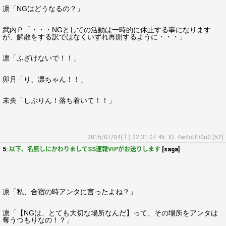
凛「NGはどうなるの？」
武内Ｐ「・・・NGとしての活動は一時的に休止する事になります
が、解散をする訳ではなくいずれ再開するように・・・」
凛「ふざけないで！！」
卯月「り、凛ちゃん！！」
未央「しぶりん！落ち着いて！！」
2015/07/04(土) 22:31:07.46
ID: 4w4oUD0u0 (52)
5:
以下、名無しにかわりましてSS速報VIPがお送りします
[saga]
凛「私、合宿の時アンタに言ったよね？」
凛「【NGは、とても大切な場所なんだ】って、その場所をアンタは
奪うつもりなの！？」