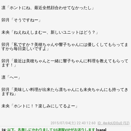
凛「ホントにね、最近全然顔合わせてなかったし」
卯月「そうですねー」
未央「ねえねえしまむー、新しいユニットはどう？」
卯月「私ですか？美穂ちゃんや響子ちゃんには優しくしてもらってま
すから毎日楽しいですよ」
卯月「最近は美穂ちゃんと一緒に響子ちゃんに料理を教えてもらって
ます！」
凛「へー」
卯月「美味しい料理が出来たら凛ちゃんにも未央ちゃんにも持ってき
ますね」
未央「ホントに！？楽しみにしてるよー」
2015/07/04(土) 22:43:12.60
ID: 4w4oUD0u0 (52)
24:
以下、名無しにかわりましてSS速報VIPがお送りします
[saga]