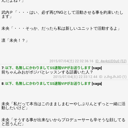
んだよね？」
武内Ｐ「・・・はい、必ず再びNGとして活動させる事を約束いたし
ます」
未央「・・・そっか、だったら私は新しいユニットで活動するよ」
凛「未央！？」
2015/07/04(土) 22:32:36.16
ID: 4w4oUD0u0 (52)
7:
以下、名無しにかわりましてSS速報VIPがお送りします
[sage]
前ちゃんみおがポジパとレッスンする話書いた人？
2015/07/04(土) 22:33:12.44
ID: zJhgJhJiO (1)
8:
以下、名無しにかわりましてSS速報VIPがお送りします
[saga]
未央「私だって本当はこのまましまむーやしぶりんとずっと一緒に活
動したいけど」
未央「そうする事が出来ないからプロデューサーも辛そうな顔してる
と思うんだ」