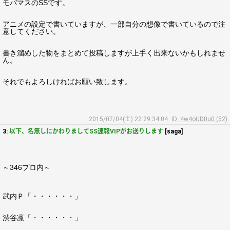
モバマスのSSです。
アニメの設定で書いていますが、一部自分の想像で書いているので注
意してください。
書き溜めした物をまとめて投稿しますが上手く出来ないかもしれませ
ん。
それでもよろしければお願い致します。
2015/07/04(土) 22:29:34.04
ID: 4w4oUD0u0 (52)
3:
以下、名無しにかわりましてSS速報VIPがお送りします
[saga]
～346プロ内～
武内Ｐ「・・・・・・」
渋谷凛「・・・・・・」