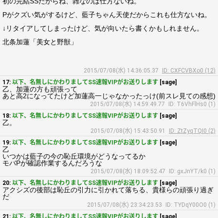
初の完結SSだからね、雑なのは仕方ないね。
Pがクズい気がするけど、藍子ちゃん天使だからこれも仕方ないね。
↓リタイアしてしまったけど、気が向いたら書くかもしれません。
北条加蓮「美女と野獣」
2015/07/08(水) 14:36:05.37
ID: CXFCVBXo0 (12)
17:
以下、名無しにかわりましてSS速報VIPがお送りします
[sage]
乙、加蓮の方も頑張って
あと高2になってたけど加蓮高一じゃなかったっけ(前スレ見ての感想)
2015/07/08(水) 14:59:49.77
ID: T6VhFlHs0 (1)
18:
以下、名無しにかわりましてSS速報VIPがお送りします
[sage]
乙。
2015/07/08(水) 15:43:50.91
ID: ZtZyqTQI0 (2)
19:
以下、名無しにかわりましてSS速報VIPがお送りします
[sage]
乙
いつかは藍子の今の恥丘環境がどうなってるか
モバPが確認作業するんだろうな
2015/07/08(水) 18:09:52.47
ID: gxJnYT/k0 (1)
20:
以下、名無しにかわりましてSS速報VIPがお送りします
[sage]
アクシズの後部は恥丘の引力に引かれて落ちる、貴様らの頑張り過ぎ
だ
2015/07/08(水) 23:34:23.53
ID: TYDqY00O0 (1)
21:
以下、名無しにかわりましてSS速報VIPがお送りします
[sage]