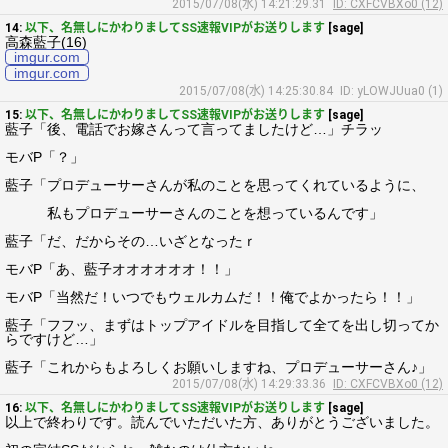
2015/07/08(水) 14:21:29.31
ID: CXFCVBXo0 (12)
14:
以下、名無しにかわりましてSS速報VIPがお送りします
[sage]
高森藍子(16)
imgur.com
imgur.com
2015/07/08(水) 14:25:30.84
ID: yLOWJUua0 (1)
15:
以下、名無しにかわりましてSS速報VIPがお送りします
[sage]
藍子「後、電話でお嫁さんって言ってましたけど…」チラッ
モバP「？」
藍子「プロデューサーさんが私のことを思ってくれているように、
私もプロデューサーさんのことを想っているんです」
藍子「だ、だからその…いざとなったｒ
モバP「あ、藍子オオオオオオ！！」
モバP「当然だ！いつでもウェルカムだ！！俺でよかったら！！」
藍子「フフッ、まずはトップアイドルを目指して全てを出し切ってか
らですけど…」
藍子「これからもよろしくお願いしますね、プロデューサーさん♪」
2015/07/08(水) 14:29:33.36
ID: CXFCVBXo0 (12)
16:
以下、名無しにかわりましてSS速報VIPがお送りします
[sage]
以上で終わりです。読んでいただいた方、ありがとうございました。