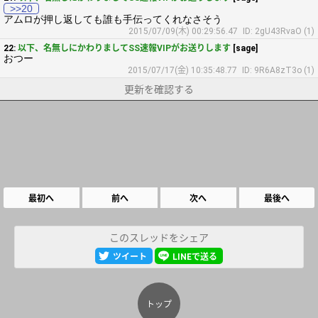
>>20
アムロが押し返しても誰も手伝ってくれなさそう
2015/07/09(木) 00:29:56.47
ID: 2gU43RvaO (1)
22:
以下、名無しにかわりましてSS速報VIPがお送りします
[sage]
おつー
2015/07/17(金) 10:35:48.77
ID: 9R6A8zT3o (1)
更新を確認する
最初へ
前へ
次へ
最後へ
このスレッドをシェア
ツイート
LINEで送る
トップ