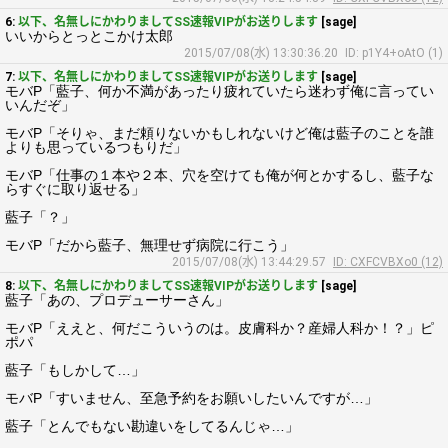
6:
以下、名無しにかわりましてSS速報VIPがお送りします
[sage]
いいからとっとこかけ太郎
2015/07/08(水) 13:30:36.20
ID: p1Y4+oAtO (1)
7:
以下、名無しにかわりましてSS速報VIPがお送りします
[sage]
モバP「藍子、何か不満があったり疲れていたら迷わず俺に言ってい
いんだぞ」
モバP「そりゃ、まだ頼りないかもしれないけど俺は藍子のことを誰
よりも思っているつもりだ」
モバP「仕事の１本や２本、穴を空けても俺が何とかするし、藍子な
らすぐに取り返せる」
藍子「？」
モバP「だから藍子、無理せず病院に行こう」
2015/07/08(水) 13:44:29.57
ID: CXFCVBXo0 (12)
8:
以下、名無しにかわりましてSS速報VIPがお送りします
[sage]
藍子「あの、プロデューサーさん」
モバP「ええと、何だこういうのは。皮膚科か？産婦人科か！？」ピ
ポパ
藍子「もしかして…」
モバP「すいません、至急予約をお願いしたいんですが…」
藍子「とんでもない勘違いをしてるんじゃ…」