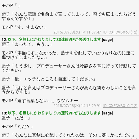
モバP「」
藍子「あんな電話で名前まで言ってしまって、噂でも広まったらどう
するんですか！」
モバP「す、すまない」
2015/07/08(水) 14:11:57.47
ID: CXFCVBXo0 (12)
12:
以下、名無しにかわりましてSS速報VIPがお送りします
[sage]
藍子「まったく、もう…」
モバP「本当にすまなかった。藍子を心配していたつもりなのに逆に
傷つけてしまったな…」
藍子「もう少し、プロデューサーさんは冷静さを常に持って行動して
ください」
藍子「後、エッチなところも自重してください」
藍子「元はと言えばプロデューサーさんがあんな紛らわしいことを言
うからですよ」
モバP「返す言葉もない…」ウツムキー
2015/07/08(水) 14:18:29.91
ID: CXFCVBXo0 (12)
13:
以下、名無しにかわりましてSS速報VIPがお送りします
[sage]
藍子「ただ…」
モバP「ただ？」
藍子「あんなに真剣に心配してくれたのは、その…嬉しかったです」