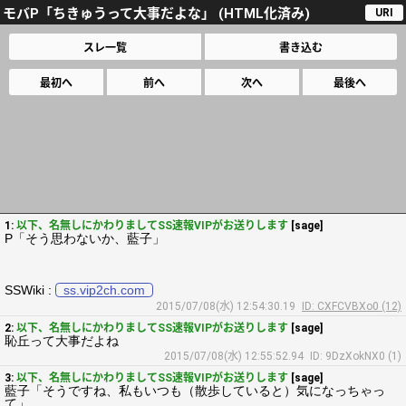
モバP「ちきゅうって大事だよな」 (HTML化済み)
URI
スレ一覧
書き込む
最初へ
前へ
次へ
最後へ
1:
以下、名無しにかわりましてSS速報VIPがお送りします
[sage]
P「そう思わないか、藍子」
SSWiki :
ss.vip2ch.com
2015/07/08(水) 12:54:30.19
ID: CXFCVBXo0 (12)
2:
以下、名無しにかわりましてSS速報VIPがお送りします
[sage]
恥丘って大事だよね
2015/07/08(水) 12:55:52.94
ID: 9DzXokNX0 (1)
3:
以下、名無しにかわりましてSS速報VIPがお送りします
[sage]
藍子「そうですね、私もいつも（散歩していると）気になっちゃっ
て」