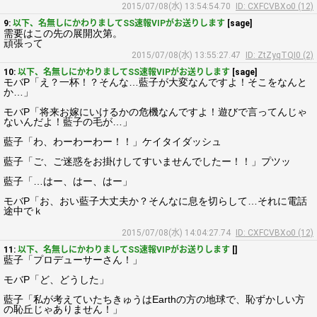
2015/07/08(水) 13:54:54.70
ID: CXFCVBXo0 (12)
9:
以下、名無しにかわりましてSS速報VIPがお送りします
[sage]
需要はこの先の展開次第。
頑張って
2015/07/08(水) 13:55:27.47
ID: ZtZyqTQI0 (2)
10:
以下、名無しにかわりましてSS速報VIPがお送りします
[sage]
モバP「え？一杯！？そんな…藍子が大変なんですよ！そこをなんと
か…」
モバP「将来お嫁にいけるかの危機なんですよ！遊びで言ってんじゃ
ないんだよ！藍子の毛が…」
藍子「わ、わーわーわー！！」ケイタイダッシュ
藍子「ご、ご迷惑をお掛けしてすいませんでしたー！！」プツッ
藍子「…はー、はー、はー」
モバP「お、おい藍子大丈夫か？そんなに息を切らして…それに電話
途中でｋ
2015/07/08(水) 14:04:27.74
ID: CXFCVBXo0 (12)
11:
以下、名無しにかわりましてSS速報VIPがお送りします
[]
藍子「プロデューサーさん！」
モバP「ど、どうした」
藍子「私が考えていたちきゅうはEarthの方の地球で、恥ずかしい方
の恥丘じゃありません！」