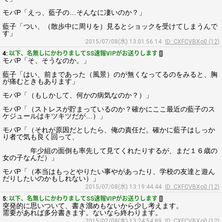
モバP「えっ、藍子の…そんなに凄いのか？」
藍子「つい、（散歩中に周りを）見るとショックを受けてしまうんで
す」
2015/07/08(水) 13:01:56.14
ID: CXFCVBXo0 (12)
4:
以下、名無しにかわりましてSS速報VIPがお送りします
[]
モバP「そ、そうなのか。」
藍子「はい、前まであった（風景）のが無くなってるのをみると、胸
が痛むときもあります」
モバP「（もしかして、何かの病気なのか？）」
モバP「（ストレスが貯まっているのか？確かにここ最近の藍子のス
ケジュールはキツキツだが…）」
モバP「（それが原因だとしたら、俺の責任だ。確かに藍子はしっか
り者で気も良く回って、
年少組の面倒も率先して見てくれたりするが、まだ１６歳の
女の子なんだ）」
モバP「（本当はもっとやりたい事やがあったり、学校の友達と遊ん
だりしたいのかもしれない）」
2015/07/08(水) 13:19:44.44
ID: CXFCVBXo0 (12)
5:
以下、名無しにかわりましてSS速報VIPがお送りします
[]
突発的に思いついて、書き溜めもないから少し考えます。
需要があれば多分書きます。ないなら終わります。
2015/07/08(水) 13:24:54.89
ID: CXFCVBXo0 (12)