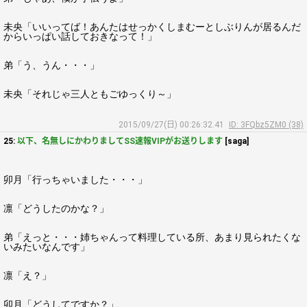
未央「いいってば！あんたはせっかくしまむーとしぶりんが居るんだ
からいっぱい話しておきなって！」
弟「う、うん・・・」
未央「それじゃ三人ともごゆっくり～」
2015/09/27(日) 00:26:32.41
ID: 3FQbz5ZM0 (38)
25:
以下、名無しにかわりましてSS速報VIPがお送りします
[saga]
卯月「行っちゃいました・・・」
凛「どうしたのかな？」
弟「えっと・・・姉ちゃんって料理している所、あまり見られたくな
いみたいなんです」
凛「え？」
卯月「どうしてですか？」