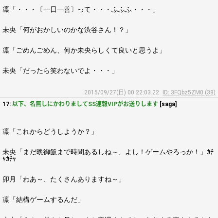
凛「・・・〔一日一善〕って・・・ふふふ・・・」
未央「何がおかしいのかな渋谷さん！？」
凛「ごめんごめん、何か未央らしくて良いと思うよ」
未央「だったら笑わないでよ・・・」
2015/09/27(日) 00:22:03.22
ID: 3FQbz5ZM0 (38)
17:
以下、名無しにかわりましてSS速報VIPがお送りします
[saga]
凛「これからどうしようか？」
未央「まだ晩御飯まで時間あるしね～、よし！ゲームやろっか！」ｶﾁ
ｬｶﾁｬ
卯月「わあ～、たくさんありますね～」
凛「結構ゲームするんだ」