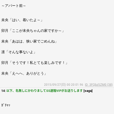
～アパート前～
未央「はい、着いたよ～」
卯月「ここが未央ちゃんの家ですか～」
未央「あはは、狭い家でごめんね」
凛「そんな事ないよ」
卯月「そうです！私とても楽しみです！」
未央「えへへ、ありがとう」
2015/09/27(日) 00:20:01.96
ID: 3FQbz5ZM0 (38)
14:
以下、名無しにかわりましてSS速報VIPがお送りします
[saga]
ｶﾞﾁｬｯ