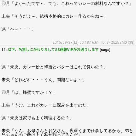
卯月「よかったです～、でも、これってカレーの材料なんですか？」
未央「そうだよ～、結構本格的にカレー作るからね～」
凛「へ～・・・」
2015/09/27(日) 00:18:16.61
ID: 3FQbz5ZM0 (38)
11:
以下、名無しにかわりましてSS速報VIPがお送りします
[saga]
凛「未央、カレー粉と蜂蜜とバターはこれで良いの？」
未央「どれどれ・・・うん、問題ないよ～」
卯月「は、蜂蜜ですか！？」
未央「うむ、これがカレーに深みを出すのだ」
凛「未央は家でもよく料理するの？」
未央「うん、お母さんとお父さん、夜遅くまで仕事してるから、弟と
兄ちゃんのご飯はよく私が作ってるんだ」