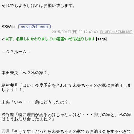
それでもよろしければお願い致します。
SSWiki :
ss.vip2ch.com
2015/09/27(日) 00:12:49.40
ID: 3FQbz5ZM0 (38)
2:
以下、名無しにかわりましてSS速報VIPがお送りします
[saga]
～ＣＰルーム～
本田未央「へ？私の家？」
島村卯月「はい！今度予定を合わせて未央ちゃんのお家にお泊りしま
しょう！！」
未央「いや・・・急にどうしたの？」
渋谷凛「特に理由があるわけじゃないけど・・・卯月の家と、私の家
はもうお泊り会したよね？」
卯月「そうです！だったら未央ちゃんの家でもお泊り会をするべきで