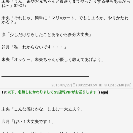
未央「うん、弟やお兄ちゃんと夜遅くまでやったりする事もあるから
ね～」ｶﾁｬｶﾁｬ
未央「それじゃ、簡単に「マリ○カート」でもしようか、やりかたわ
かる？」
凛「少しだけならしたことあるから多分大丈夫」
卯月「私、わからないです・・・」
未央「オッケー、未央ちゃんが優しく教えてあげよう」
―――――――――――――――――――――
2015/09/27(日) 00:22:43.59
ID: 3FQbz5ZM0 (38)
18:
以下、名無しにかわりましてSS速報VIPがお送りします
[saga]
未央「こんな感じかな、しまむー大丈夫？」
卯月「はい！大丈夫です！」