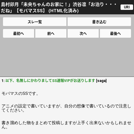
島村卯月「未央ちゃんのお家に！」渋谷凛「お泊り・・・
URI
だね」【モバマスSS】 (HTML化済み)
スレ一覧
書き込む
最初へ
前へ
次へ
最後へ
1:
以下、名無しにかわりましてSS速報VIPがお送りします
[saga]
モバマスのSSです。
アニメの設定で書いていますが、自分の想像で書いているので注意し
てください。
書き溜めした物をまとめて投稿しますが上手く出来ないかもしれませ
ん。