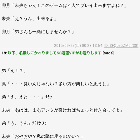
卯月「未央ちゃん！このゲームは４人でプレイ出来ますよね？」
未央「え？うん、出来るよ」
卯月「弟さんも一緒にしませんか？」
2015/09/27(日) 00:23:13.64
ID: 3FQbz5ZM0 (38)
19:
以下、名無しにかわりましてSS速報VIPがお送りします
[saga]
弟「え！？」
凛「・・・良いんじゃない？多い方が楽しいと思うし」
弟「え、えと・・・」ﾁﾗｯ
未央「あはは、まあアンタが良ければちょっと付き合ってよ」
弟「う、うん」ﾃｸﾃｸ ｽｯ
未央「おやおや？私の隣に座るのかい？」