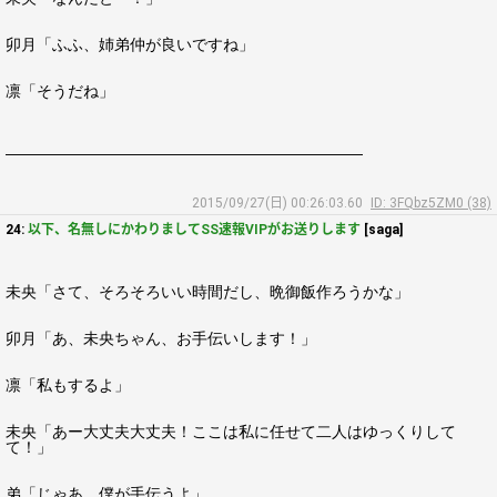
卯月「ふふ、姉弟仲が良いですね」
凛「そうだね」
―――――――――――――――――――――――
2015/09/27(日) 00:26:03.60
ID: 3FQbz5ZM0 (38)
24:
以下、名無しにかわりましてSS速報VIPがお送りします
[saga]
未央「さて、そろそろいい時間だし、晩御飯作ろうかな」
卯月「あ、未央ちゃん、お手伝いします！」
凛「私もするよ」
未央「あー大丈夫大丈夫！ここは私に任せて二人はゆっくりして
て！」
弟「じゃあ、僕が手伝うよ」