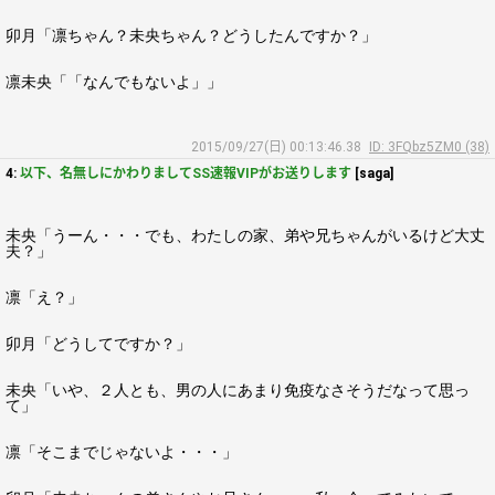
卯月「凛ちゃん？未央ちゃん？どうしたんですか？」
凛未央「「なんでもないよ」」
2015/09/27(日) 00:13:46.38
ID: 3FQbz5ZM0 (38)
4:
以下、名無しにかわりましてSS速報VIPがお送りします
[saga]
未央「うーん・・・でも、わたしの家、弟や兄ちゃんがいるけど大丈
夫？」
凛「え？」
卯月「どうしてですか？」
未央「いや、２人とも、男の人にあまり免疫なさそうだなって思っ
て」
凛「そこまでじゃないよ・・・」