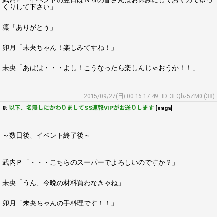
武内Ｐ「イベントの翌日はＮＧの皆さんはお休みにしておくのでゆっ
くりして下さい」
凛「ありがとう」
卯月「未央ちゃん！楽しみですね！」
未央「あはは・・・よし！こうなったら楽しんじゃおうか！！」
2015/09/27(日) 00:16:17.49
ID: 3FQbz5ZM0 (38)
8:
以下、名無しにかわりましてSS速報VIPがお送りします
[saga]
～数日後、イベント終了後～
武内Ｐ「・・・こちらのスーパーでよろしいのですか？」
未央「うん、今晩の材料買わなきゃね」
卯月「未央ちゃんの手料理です！！」