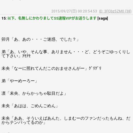
2015/09/27(日) 00:20:54.53
ID: 3FQbz5ZM0 (38)
15:
以下、名無しにかわりましてSS速報VIPがお送りします
[saga]
卯月「あ、あの・・・ご迷惑、でした？」
弟「あ、いや、そんな事、ありません・・・ど、どうぞごゆっくりし
て下さい」ｱｾｱｾ
未央「なーに照れてんだこのおませさんがー」ｸﾞﾘｸﾞﾘ
弟「やーめーろー」
凛「未央、からかっちゃ駄目だよ」
未央「あはは、ごめんごめん」
未央「ああ、そういえばあんた、しまむーのファンだったもんね、だ
からテンパってるのか」