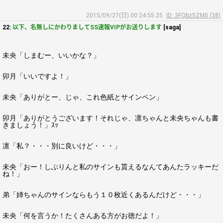
2015/09/27(日) 00:24:55.25
ID: 3FQbz5ZM0 (38)
22:
以下、名無しにかわりましてSS速報VIPがお送りします
[saga]
未央「しまむー、いいかな？」
卯月「いいですよ！」
未央「ありがとー、じゃ、これ色紙とサインペン」
卯月「ありがとうございます！それじゃ、凛ちゃんと未央ちゃんも書
きましょう！」ｽｯ
凛「私？・・・別に良いけど・・・」
未央「おー！しぶりんと私のサインも貰えるなんてあんたラッキーだ
ね！」
弟「姉ちゃんのサインならもう１０枚近くあるんだけど・・・」
未央「何を言うか！たくさんある方がお徳だよ！」