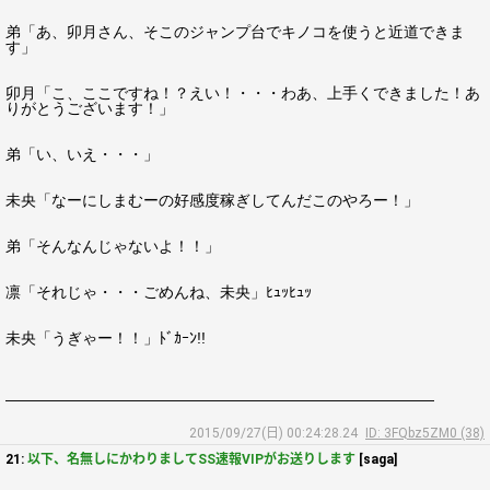
弟「あ、卯月さん、そこのジャンプ台でキノコを使うと近道できま
す」
卯月「こ、ここですね！？えい！・・・わあ、上手くできました！あ
りがとうございます！」
弟「い、いえ・・・」
未央「なーにしまむーの好感度稼ぎしてんだこのやろー！」
弟「そんなんじゃないよ！！」
凛「それじゃ・・・ごめんね、未央」ﾋｭｯﾋｭｯ
未央「うぎゃー！！」ﾄﾞｶｰﾝ!!
――――――――――――――――――――――――――――
2015/09/27(日) 00:24:28.24
ID: 3FQbz5ZM0 (38)
21:
以下、名無しにかわりましてSS速報VIPがお送りします
[saga]