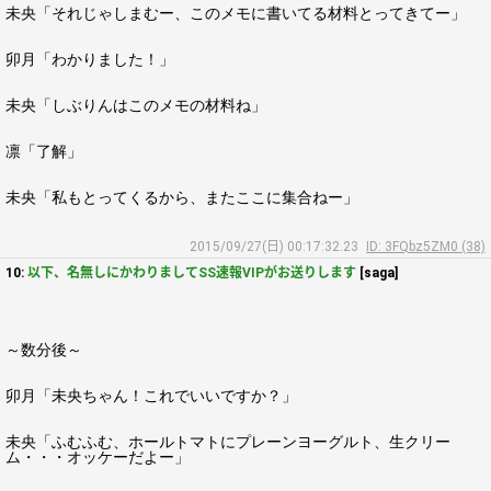
未央「それじゃしまむー、このメモに書いてる材料とってきてー」
卯月「わかりました！」
未央「しぶりんはこのメモの材料ね」
凛「了解」
未央「私もとってくるから、またここに集合ねー」
2015/09/27(日) 00:17:32.23
ID: 3FQbz5ZM0 (38)
10:
以下、名無しにかわりましてSS速報VIPがお送りします
[saga]
～数分後～
卯月「未央ちゃん！これでいいですか？」
未央「ふむふむ、ホールトマトにプレーンヨーグルト、生クリー
ム・・・オッケーだよー」