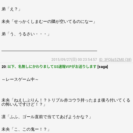
弟「え？」
未央「せっかくしまむーの隣が空いてるのになー」
弟「う、うるさい・・・」
―――――――――――――――――――――――
2015/09/27(日) 00:23:54.57
ID: 3FQbz5ZM0 (38)
20:
以下、名無しにかわりましてSS速報VIPがお送りします
[saga]
～レースゲーム中～
未央「ねえしぶりん！？トリプル赤コウラ持ったまま後ろ付いてくる
の怖いんですけど！？」
凛「ふふ、ゴール直前で当ててあげようかな？」
未央「こ、この鬼ー！？」