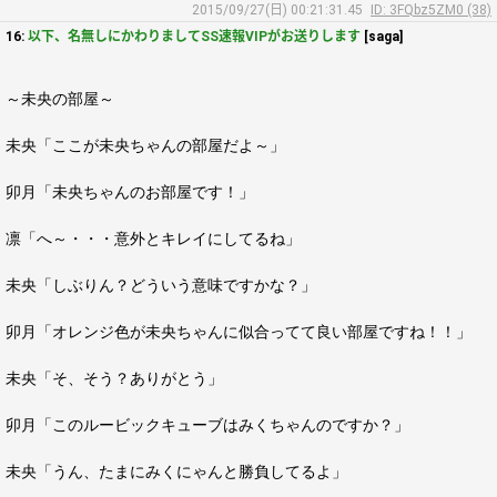
2015/09/27(日) 00:21:31.45
ID: 3FQbz5ZM0 (38)
16:
以下、名無しにかわりましてSS速報VIPがお送りします
[saga]
～未央の部屋～
未央「ここが未央ちゃんの部屋だよ～」
卯月「未央ちゃんのお部屋です！」
凛「へ～・・・意外とキレイにしてるね」
未央「しぶりん？どういう意味ですかな？」
卯月「オレンジ色が未央ちゃんに似合ってて良い部屋ですね！！」
未央「そ、そう？ありがとう」
卯月「このルービックキューブはみくちゃんのですか？」
未央「うん、たまにみくにゃんと勝負してるよ」