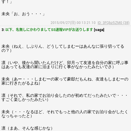
す！」
未央「お、おう・・・」
2015/09/27(日) 00:13:21.10
ID: 3FQbz5ZM0 (38)
3:
以下、名無しにかわりましてSS速報VIPがお送りします
[saga]
未央（ねえ、しぶりん、どうしてしまむーはあんなに張り切ってる
の？）
凛（いや、後から聞いたんだけど、卯月って友達を自分の家に呼ぶ事
はあっても友達の家に泊まりに行く事がなかったみたいでさ）
未央（あー・・・しまむーの家って豪邸だもんね、友達もしまむーの
家に行きたがるよね）
凛（それで、私の家でお泊り会したのが初めてだったみたいで・・・
すごく楽しかったみたい）
未央（・・・なるほど、それでもっと他の人の家でお泊り会がしたく
なっちゃったと）
凛（まあ、そんな感じかな）