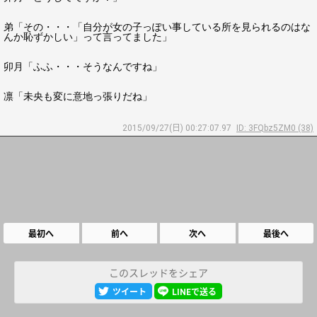
弟「その・・・「自分が女の子っぽい事している所を見られるのはな
んか恥ずかしい」って言ってました」
卯月「ふふ・・・そうなんですね」
凛「未央も変に意地っ張りだね」
2015/09/27(日) 00:27:07.97
ID: 3FQbz5ZM0 (38)
最初へ
前へ
次へ
最後へ
このスレッドをシェア
ツイート
LINEで送る