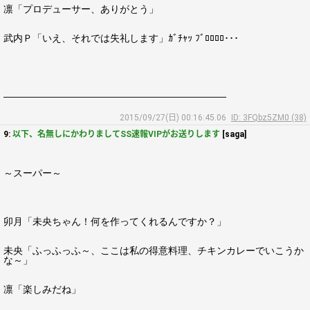
凛「プロデューサー、ありがとう」
武内Ｐ「いえ、それでは失礼します」ｶﾞﾁｬｯ ﾌﾞﾛﾛﾛﾛ･･･
―――――――――――――――――――――――
2015/09/27(日) 00:16:45.06
ID: 3FQbz5ZM0 (38)
9:
以下、名無しにかわりましてSS速報VIPがお送りします
[saga]
～スーパー～
卯月「未央ちゃん！何を作ってくれるんですか？」
未央「ふっふっふ～、ここは私の得意料理、チキンカレーでいこうか
な～」
凛「楽しみだね」