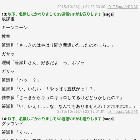
2015/10/26(月) 21:23:03.30
ID: T5gaJ/zD0 (4)
13:
以下、名無しにかわりましてSS速報VIPがお送りします
[saga]
放課後
キーンコーン
教室
笹瀬川「さっきのはやはり聞き間違いだったのかしら…」
ガサッ
理樹「笹瀬川さん、好きだよ…っ」ボソッ
ガサッ
笹瀬川「ハッ！？」
笹瀬川「い、いない…！やっぱり直枝がっ！？」
佳奈多「さっきからキョロキョロしてるけどどうかしたの？」
笹瀬川「い、いえ！……な、なんでもありませんわ！オホホホホ…」
2015/10/26(月) 22:12:01.01
ID: T5gaJ/zD0 (4)
14:
以下、名無しにかわりましてSS速報VIPがお送りします
[saga]
グラウンド
笹瀬川「くっ…」