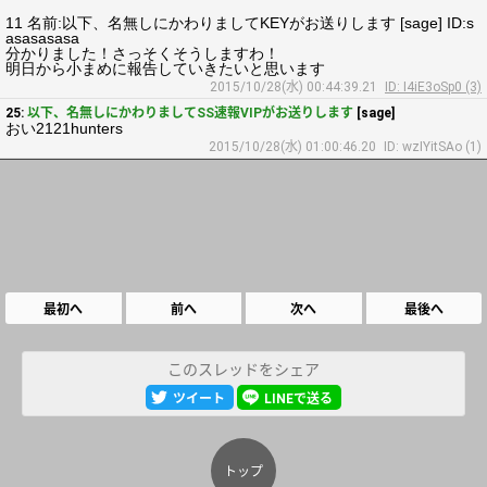
11 名前:以下、名無しにかわりましてKEYがお送りします [sage] ID:s
asasasasa
分かりました！さっそくそうしますわ！
明日から小まめに報告していきたいと思います
2015/10/28(水) 00:44:39.21
ID: I4iE3oSp0 (3)
25:
以下、名無しにかわりましてSS速報VIPがお送りします
[sage]
おい2121hunters
2015/10/28(水) 01:00:46.20
ID: wzIYitSAo (1)
最初へ
前へ
次へ
最後へ
このスレッドをシェア
ツイート
LINEで送る
トップ