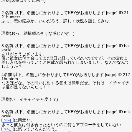
理樹(返事はすぐに来た)
2 名前:以下、名無しにかわりましてKEYがお送りします [sage] ID:21
21hunters
ふっ…恋の悩みか。いいだろう、詳しく状況を話してみな。
理樹(おっ、結構頼れそうな感じだぞ！)
3 名前:以下、名無しにかわりましてKEYがお送りします [sage] ID:ba
kariki
ありがとうございます。
僕と彼女は付き合ってまだ3日と経っていないのですが、その彼女に
差し入れを持っていくと何故か怒られてしまいました。なんでなんで
しょうか？
4名前:以下、名無しにかわりましてKEYがお送りします [sage] ID:212
1hunters
なるほどな。その問いに対する答えは簡単だぜ。それは…イチャイチ
ャ度が足りないんだっ！！
理樹(い、イチャイチャ度！？)
5 名前:以下、名無しにかわりましてKEYがお送りします [sage] ID:mik
ozuki
>>4
に同意だ。
きっと彼女は付き合ったというのに何もアプローチをしていない
>>1
に怒っているんだろう。