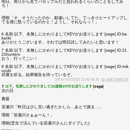
明日、周りから見てバカップルだと思われるくらいのことをしてみ
ろ！
理樹「そ、そうだったのか…勘違いしてた。てっきりヒートアップし
てる僕に怒っているのかと！ようし、それならっ！」
6 名前:以下、名無しにかわりましてKEYがお送りします [sage] ID:ba
kariki
ありがとうございます。それでは明日試してみたいと思います！
7 名前:以下、名無しにかわりましてKEYがお送りします [sage] ID:21
21hunters
おう、行ってこい！
8 名前:以下、名無しにかわりましてKEYがお送りします [sage] ID:mik
ozuki
武運を祈る。結果報告を待っているぞ。
2015/10/25(日) 22:43:45.35
ID: kUkTjXiX0 (8)
7:
以下、名無しにかわりましてSS速報VIPがお送りします
[saga]
次の日
裏庭
笹瀬川「昨日は少し言い過ぎたかしら…あとで謝ま…」
理樹「笹瀬川さぁぁーん！」
理樹(芝生で涼んでいる笹瀬川さんにダイブした)