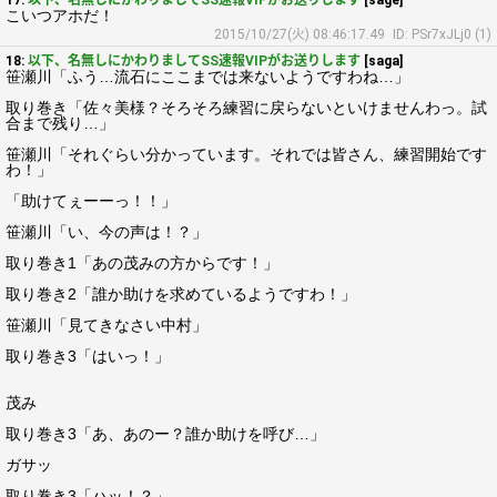
17:
以下、名無しにかわりましてSS速報VIPがお送りします
[sage]
こいつアホだ！
2015/10/27(火) 08:46:17.49
ID: PSr7xJLj0 (1)
18:
以下、名無しにかわりましてSS速報VIPがお送りします
[saga]
笹瀬川「ふう…流石にここまでは来ないようですわね…」
取り巻き「佐々美様？そろそろ練習に戻らないといけませんわっ。試
合まで残り…」
笹瀬川「それぐらい分かっています。それでは皆さん、練習開始です
わ！」
「助けてぇーーっ！！」
笹瀬川「い、今の声は！？」
取り巻き1「あの茂みの方からです！」
取り巻き2「誰か助けを求めているようですわ！」
笹瀬川「見てきなさい中村」
取り巻き3「はいっ！」
茂み
取り巻き3「あ、あのー？誰か助けを呼び…」
ガサッ
取り巻き3「ハッ！？」