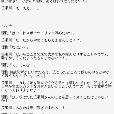
取り巻き3「では佐々美様、あとはお任せください！」
笹瀬川「え、ええ……」
ベンチ
理樹「はいこれスポーツドリンク薄めたやつ」
笹瀬川「だ、だからやめてもらえませんこと！？」
理樹「なにが？」
笹瀬川「だからここまで来て大声で私を呼んだりすることをですわ！
恥ずかしくてたまったもんじゃないっ！」
理樹「そ、そんな…」
理樹(何故恥ずかしいのだろう。広まったところで僕らの中をとやか
く言う人なんていないのに)
笹瀬川「こうして足を運んでくださるのは嬉しいですが、私はもう少
し静かでエレガントなお付き合いがしたいんですの！もう学校中で噂
になっておりますわよっ」
理樹「ぼ、僕はただ笹瀬川さんのことを思って来てるだけじゃない
か！」
笹瀬川「あなたは思い過ぎですわっ！！」