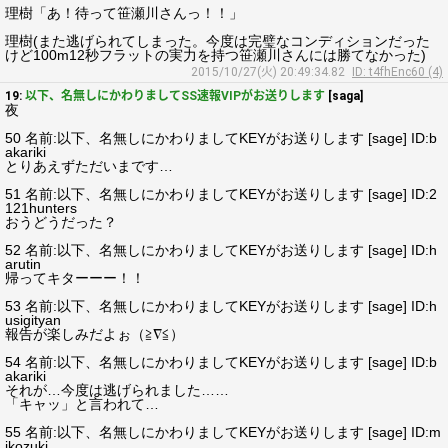
理樹「あ！待って笹瀬川さんっ！！」
理樹(また逃げられてしまった。今度は完璧なコンディションだった
けど100m12秒フラットの実力を持つ笹瀬川さんには勝てなかった)
2015/10/27(火) 20:49:34.82
ID: t4fhEnc60 (4)
19:
以下、名無しにかわりましてSS速報VIPがお送りします
[saga]
夜
50 名前:以下、名無しにかわりましてKEYがお送りします [sage] ID:b
akariki
とりあえずただいまです…
51 名前:以下、名無しにかわりましてKEYがお送りします [sage] ID:2
121hunters
おうどうだった？
52 名前:以下、名無しにかわりましてKEYがお送りします [sage] ID:h
arutin
帰ってキターーー！！
53 名前:以下、名無しにかわりましてKEYがお送りします [sage] ID:h
usigityan
報告が楽しみだよぉ（≧∇≦）
54 名前:以下、名無しにかわりましてKEYがお送りします [sage] ID:b
akariki
それが…今度は逃げられました……
「キャッ」と言われて…
55 名前:以下、名無しにかわりましてKEYがお送りします [sage] ID:m
ikozuki