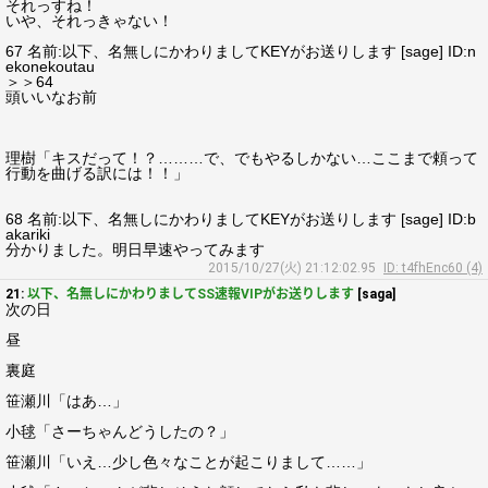
それっすね！
いや、それっきゃない！
67 名前:以下、名無しにかわりましてKEYがお送りします [sage] ID:n
ekonekoutau
＞＞64
頭いいなお前
理樹「キスだって！？………で、でもやるしかない…ここまで頼って
行動を曲げる訳には！！」
68 名前:以下、名無しにかわりましてKEYがお送りします [sage] ID:b
akariki
分かりました。明日早速やってみます
2015/10/27(火) 21:12:02.95
ID: t4fhEnc60 (4)
21:
以下、名無しにかわりましてSS速報VIPがお送りします
[saga]
次の日
昼
裏庭
笹瀬川「はあ…」
小毬「さーちゃんどうしたの？」
笹瀬川「いえ…少し色々なことが起こりまして……」