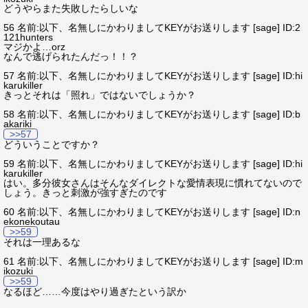
どうやらまた失敗したらしいな
56 名前:以下、名無しにかわりましてKEYがお送りします [sage] ID:2
121hunters
マジかよ…orz
なんで逃げられたんだっ！！？
57 名前:以下、名無しにかわりましてKEYがお送りします [sage] ID:hi
karukiller
きっとそれは「照れ」ではないでしょうか？
58 名前:以下、名無しにかわりましてKEYがお送りします [sage] ID:b
akariki
>>57
どういうことですか？
59 名前:以下、名無しにかわりましてKEYがお送りします [sage] ID:hi
karukiller
はい。多分彼女さんはそんなダイレクトな愛情表現に慣れてないので
しょう。きっと刺激が強すぎたのです
60 名前:以下、名無しにかわりましてKEYがお送りします [sage] ID:n
ekonekoutau
>>59
それは一理あるな
61 名前:以下、名無しにかわりましてKEYがお送りします [sage] ID:m
ikozuki
>>59
なるほど……今度はやり過ぎたという訳か