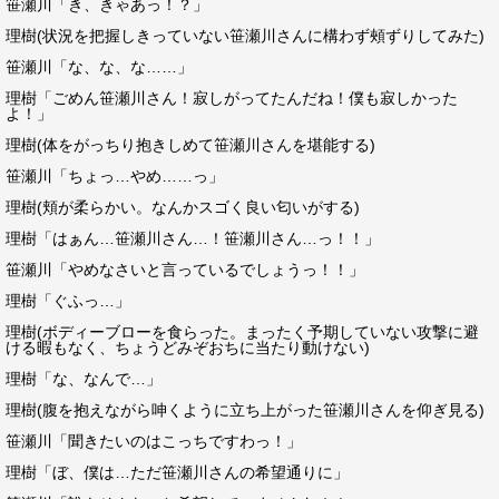
笹瀬川「き、きゃあっ！？」
理樹(状況を把握しきっていない笹瀬川さんに構わず頰ずりしてみた)
笹瀬川「な、な、な……」
理樹「ごめん笹瀬川さん！寂しがってたんだね！僕も寂しかった
よ！」
理樹(体をがっちり抱きしめて笹瀬川さんを堪能する)
笹瀬川「ちょっ…やめ……っ」
理樹(頬が柔らかい。なんかスゴく良い匂いがする)
理樹「はぁん…笹瀬川さん…！笹瀬川さん…っ！！」
笹瀬川「やめなさいと言っているでしょうっ！！」
理樹「ぐふっ…」
理樹(ボディーブローを食らった。まったく予期していない攻撃に避
ける暇もなく、ちょうどみぞおちに当たり動けない)
理樹「な、なんで…」
理樹(腹を抱えながら呻くように立ち上がった笹瀬川さんを仰ぎ見る)
笹瀬川「聞きたいのはこっちですわっ！」
理樹「ぼ、僕は…ただ笹瀬川さんの希望通りに」