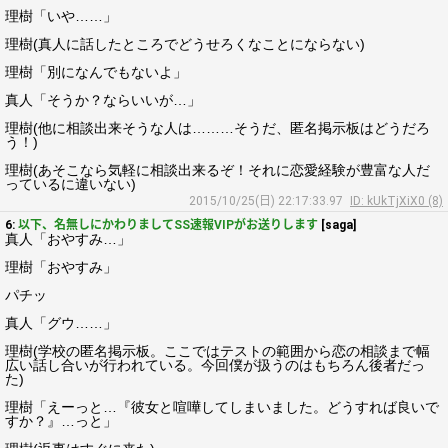
理樹「いや……」
理樹(真人に話したところでどうせろくなことにならない)
理樹「別になんでもないよ」
真人「そうか？ならいいが…」
理樹(他に相談出来そうな人は………そうだ、匿名掲示板はどうだろ
う！)
理樹(あそこなら気軽に相談出来るぞ！それに恋愛経験が豊富な人だ
っているに違いない)
2015/10/25(日) 22:17:33.97
ID: kUkTjXiX0 (8)
6:
以下、名無しにかわりましてSS速報VIPがお送りします
[saga]
真人「おやすみ…」
理樹「おやすみ」
パチッ
真人「グウ……」
理樹(学校の匿名掲示板。ここではテストの範囲から恋の相談まで幅
広い話し合いが行われている。今回僕が扱うのはもちろん後者だっ
た)
理樹「えーっと…『彼女と喧嘩してしまいました。どうすれば良いで
すか？』…っと」