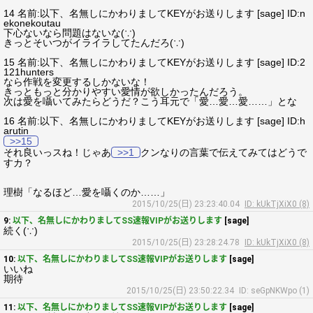
14 名前:以下、名無しにかわりましてKEYがお送りします [sage] ID:n
ekonekoutau
下心ないなら問題はないな(∵)
きっとそいつがイライラしてたんだろ(∵)
15 名前:以下、名無しにかわりましてKEYがお送りします [sage] ID:2
121hunters
なら作戦を変更するしかないな！
きっともっと分かりやすい愛情が欲しかったんだろう。
次は愛を囁いてみたらどうだ？こう耳元で「愛…愛…愛……」とな
16 名前:以下、名無しにかわりましてKEYがお送りします [sage] ID:h
arutin
>>15
それ良いっスね！じゃあ
>>1
クンなりの言葉で伝えてみてはどうで
すカ？
理樹「なるほど…愛を囁くのか……」
2015/10/25(日) 23:23:40.04
ID: kUkTjXiX0 (8)
9:
以下、名無しにかわりましてSS速報VIPがお送りします
[sage]
続く(∵)
2015/10/25(日) 23:28:24.78
ID: kUkTjXiX0 (8)
10:
以下、名無しにかわりましてSS速報VIPがお送りします
[sage]
いいね
期待
2015/10/25(日) 23:50:22.34
ID: seGpNKWpo (1)
11:
以下、名無しにかわりましてSS速報VIPがお送りします
[sage]