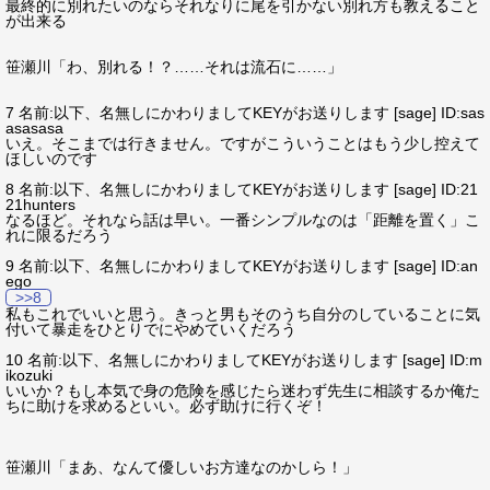
最終的に別れたいのならそれなりに尾を引かない別れ方も教えること
が出来る
笹瀬川「わ、別れる！？……それは流石に……」
7 名前:以下、名無しにかわりましてKEYがお送りします [sage] ID:sas
asasasa
いえ。そこまでは行きません。ですがこういうことはもう少し控えて
ほしいのです
8 名前:以下、名無しにかわりましてKEYがお送りします [sage] ID:21
21hunters
なるほど。それなら話は早い。一番シンプルなのは「距離を置く」こ
れに限るだろう
9 名前:以下、名無しにかわりましてKEYがお送りします [sage] ID:an
ego
>>8
私もこれでいいと思う。きっと男もそのうち自分のしていることに気
付いて暴走をひとりでにやめていくだろう
10 名前:以下、名無しにかわりましてKEYがお送りします [sage] ID:m
ikozuki
いいか？もし本気で身の危険を感じたら迷わず先生に相談するか俺た
ちに助けを求めるといい。必ず助けに行くぞ！
笹瀬川「まあ、なんて優しいお方達なのかしら！」