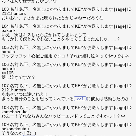
ん？なんか様子がおかしいな
103 名前:以下、名無しにかわりましてKEYがお送りします [sage] ID:
2121hunters
おいおい、まさかまた殴られたとかじゃねーだろうな
104 名前:以下、名無しにかわりましてKEYがお送りします [sage] ID:
bakariki
いえ、実はキスしたら泣かれてしまいまして…
もしかして僕とんでもないことをやってしまったんじゃ……？
105 名前:以下、名無しにかわりましてKEYがお送りします [sage] ID:
harutin
フッフッフッ！心配ご無用ですヨ！それは嬉し泣きってやつですネ
106 名前:以下、名無しにかわりましてKEYがお送りします [sage] ID:
bakariki
>>105
嬉し泣きですか？
107 名前:以下、名無しにかわりましてKEYがお送りします [sage] ID:
2121hunters
ああそいつに違いねえ！
きっと自分のことを思ってくれている
>>1
に彼女は感動したのさ！
108 名前:以下、名無しにかわりましてKEYがお送りします [sage] ID:
kamebazu-ka
わふー！それならみんなハッピーエンドってことですかっ！？><
109 名前:以下、名無しにかわりましてKEYがお送りします [sage] ID:
nekonekoutau
そうなのか！Σ(∵)