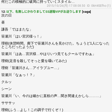
何だこの積極的に破局に持っていくスタイル…
2015/10/26(月) 17:08:08.50
ID: 0kH4SEfho (1)
12:
以下、名無しにかわりましてSS速報VIPがお送りします
[saga]
次の日
昼
謙吾「ではまたな」
笹瀬川「はい宮沢様っ！」
理樹(休憩時間。廊下で笹瀬川さんを見かけた。ちょうど1人になった
ところだったようだ)
笹瀬川「はあ…宮沢様…やはりいつ見てもクールですわぁ」
理樹(足音を殺してそっと愛を囁いてみた)
理樹「笹瀬川さん…アイラブユー…」
笹瀬川「なぁっ！？」
クルッ
シーン
笹瀬川「い、今のは確かに直枝の声…聞き間違えかしら………」
サササッ
理樹(ふう…よし！この調子で行くぞ！)