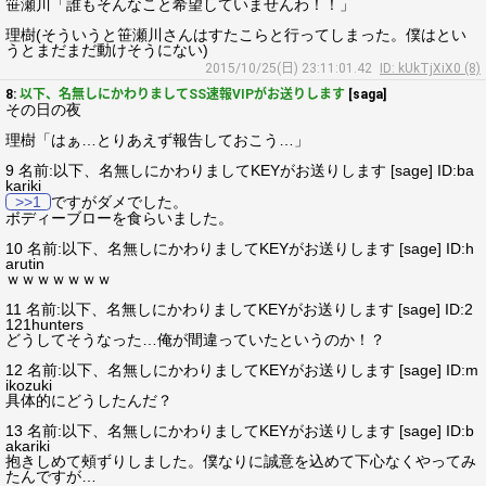
笹瀬川「誰もそんなこと希望していませんわ！！」
理樹(そういうと笹瀬川さんはすたこらと行ってしまった。僕はとい
うとまだまだ動けそうにない)
2015/10/25(日) 23:11:01.42
ID: kUkTjXiX0 (8)
8:
以下、名無しにかわりましてSS速報VIPがお送りします
[saga]
その日の夜
理樹「はぁ…とりあえず報告しておこう…」
9 名前:以下、名無しにかわりましてKEYがお送りします [sage] ID:ba
kariki
>>1
ですがダメでした。
ボディーブローを食らいました。
10 名前:以下、名無しにかわりましてKEYがお送りします [sage] ID:h
arutin
ｗｗｗｗｗｗｗ
11 名前:以下、名無しにかわりましてKEYがお送りします [sage] ID:2
121hunters
どうしてそうなった…俺が間違っていたというのか！？
12 名前:以下、名無しにかわりましてKEYがお送りします [sage] ID:m
ikozuki
具体的にどうしたんだ？
13 名前:以下、名無しにかわりましてKEYがお送りします [sage] ID:b
akariki
抱きしめて頰ずりしました。僕なりに誠意を込めて下心なくやってみ
たんですが…