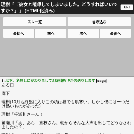
理樹「『彼女と喧嘩してしまいました。どうすればいいで
URI
すか？」』 (HTML化済み)
スレ一覧
書き込む
最初へ
前へ
次へ
最後へ
1:
以下、名無しにかわりましてSS速報VIPがお送りします
[saga]
ある日
廊下
理樹(10月も終盤に入りこの頃は昼でも肌寒い。しかし僕には一つだ
け熱いものがあった)
理樹「笹瀬川さーん！」
笹瀬川「あ、あら…直枝さん。朝からそんな大声を出してどうなされ
ましたの？」