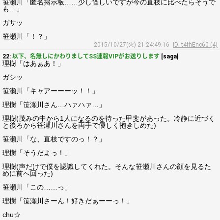
笹瀬川「匿名掲示板……少し怪しいですが今の直枝に比べたらそうで
も…」
ガサッ
笹瀬川「！？」
2015/10/27(火) 21:24:49.16
ID: t4fhEnc60 (4)
22:
以下、名無しにかわりましてSS速報VIPがお送りします
[saga]
理樹「はあぁあ！」
ガシッ
笹瀬川「キャアーーーッ！！」
理樹「笹瀬川さん…ハァハァ…」
理樹(茂みの中から1人になるのを待った甲斐があった。冷静に近づく
と後ろから笹瀬川さんを両手で優しく抱きしめた)
笹瀬川「な、直枝ですのっ！？」
理樹「そうだよっ！」
理樹(声だけで僕を認識してくれた。そんな笹瀬川さんの顔を見るた
めに前へ回った)
笹瀬川「この……っ」
理樹「笹瀬川さーん！好きだぁーーっ！」
chu☆