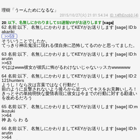
理樹「うーんためになるな」
2015/10/27(火) 21:01:54.34
ID: t4fhEnc60 (4)
20:
以下、名無しにかわりましてSS速報VIPがお送りします
[saga]
62 名前:以下、名無しにかわりましてKEYがお送りします [sage] ID:b
akariki
>>59
そういうことでしたか。
てっきり神出鬼没に現れる僕自身に恐怖してるのかと思ってました。
63 名前:以下、名無しにかわりましてKEYがお送りします [sage] ID:h
arutin
>>63
やははwww彼女が彼氏に怖がるわけないじゃないッスカwwwwww
64 名前:以下、名無しにかわりましてKEYがお送りします [sage] ID:2
121hunters
ようし！なら次は言葉ではなく行動だ！
前のように反撃されないよう後ろから近づいてキスをお見舞いしろ！
きっとその単純明快な愛情表現に彼女は今までの行動に対する勘違い
を改めるだろう
65 名前:以下、名無しにかわりましてKEYがお送りします [sage] ID:m
ikozuki
>>64
神 あ ら わ る
66 名前:以下、名無しにかわりましてKEYがお送りします [sage] ID:h
arutin
>>64