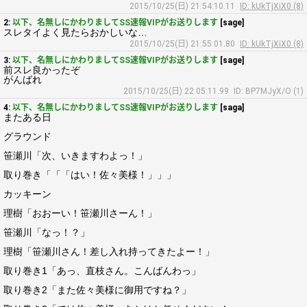
2015/10/25(日) 21:54:10.11
ID: kUkTjXiX0 (8)
2:
以下、名無しにかわりましてSS速報VIPがお送りします
[sage]
スレタイよく見たらおかしいな…
2015/10/25(日) 21:55:01.80
ID: kUkTjXiX0 (8)
3:
以下、名無しにかわりましてSS速報VIPがお送りします
[sage]
前スレ良かったぞ
がんばれ
2015/10/25(日) 22:05:11.99
ID: BP7MJyX/O (1)
4:
以下、名無しにかわりましてSS速報VIPがお送りします
[saga]
またある日
グラウンド
笹瀬川「次、いきますわよっ！」
取り巻き「「「はい！佐々美様！」」」
カッキーン
理樹「おおーい！笹瀬川さーん！」
笹瀬川「なっ！？」
理樹「笹瀬川さん！差し入れ持ってきたよー！」
取り巻き1「あっ、直枝さん。こんばんわっ」
取り巻き2「また佐々美様に御用ですね？」