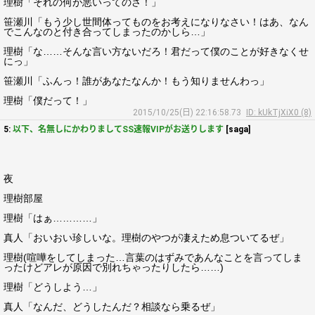
理樹「それの何が悪いってのさ！」
笹瀬川「もう少し世間体ってものをお考えになりなさい！はあ、なん
でこんなのと付き合ってしまったのかしら…」
理樹「な……そんな言い方ないだろ！君だって僕のことが好きなくせ
にっ」
笹瀬川「ふんっ！誰があなたなんか！もう知りませんわっ」
理樹「僕だって！」
2015/10/25(日) 22:16:58.73
ID: kUkTjXiX0 (8)
5:
以下、名無しにかわりましてSS速報VIPがお送りします
[saga]
夜
理樹部屋
理樹「はぁ…………」
真人「おいおい珍しいな。理樹のやつが凄えため息ついてるぜ」
理樹(喧嘩をしてしまった…言葉のはずみであんなことを言ってしま
ったけどアレが原因で別れちゃったりしたら……)
理樹「どうしよう…」
真人「なんだ、どうしたんだ？相談なら乗るぜ」