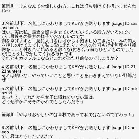
笹瀬川「まあなんてお優しいお方…これは打ち明けても構いませんわ
ねっ」
3 名前:以下、名無しにかわりましてKEYがお送りします [sage] ID:sas
asasasa
はい。実は私、最近交際をさせていただいている殿方がいるのです
が…最近その殿方の様子がおかしいのです
例を挙げますと、急に人目をはばからず抱きしめてきたり、私の知人
を押しのけてまでして私に愛に来たり、本人の許可も得ず無理やり接
吻を……と付き合い始めると散々な(付き合う前もひどいものでした
が)ことをしでかしてくれる毎日です…
それともカップルになるとこれが当たり前なのでしょうか？
4 名前:以下、名無しにかわりましてKEYがお送りします [sage] ID:21
21hunters
それは酷いな…やっていいことと悪いことをわきまえていない野郎だ
ぜ！
5 名前:以下、名無しにかわりましてKEYがお送りします [sage] ID:mik
ozuki
まったく、これだから女子に慣れていない輩は。
どうせ誰かにそそのかれでもしたんだろう
笹瀬川「やはりおかしいのは直枝であって私ではないのですわっ！」
6 名前:以下、名無しにかわりましてKEYがお送りします [sage] ID:an
ego
で、君はどうしたいんだ？