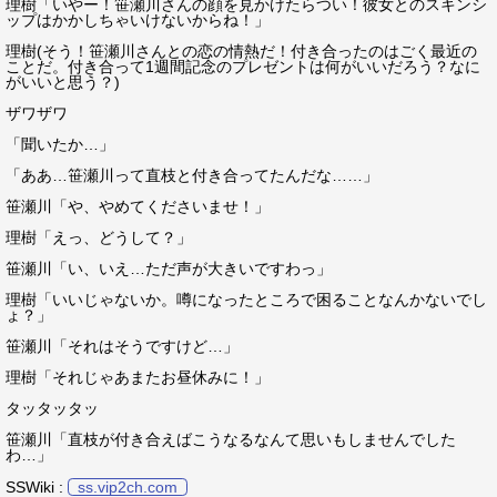
理樹「いやー！笹瀬川さんの顔を見かけたらつい！彼女とのスキンシ
ップはかかしちゃいけないからね！」
理樹(そう！笹瀬川さんとの恋の情熱だ！付き合ったのはごく最近の
ことだ。付き合って1週間記念のプレゼントは何がいいだろう？なに
がいいと思う？)
ザワザワ
「聞いたか…」
「ああ…笹瀬川って直枝と付き合ってたんだな……」
笹瀬川「や、やめてくださいませ！」
理樹「えっ、どうして？」
笹瀬川「い、いえ…ただ声が大きいですわっ」
理樹「いいじゃないか。噂になったところで困ることなんかないでし
ょ？」
笹瀬川「それはそうですけど…」
理樹「それじゃあまたお昼休みに！」
タッタッタッ
笹瀬川「直枝が付き合えばこうなるなんて思いもしませんでした
わ…」
SSWiki :
ss.vip2ch.com