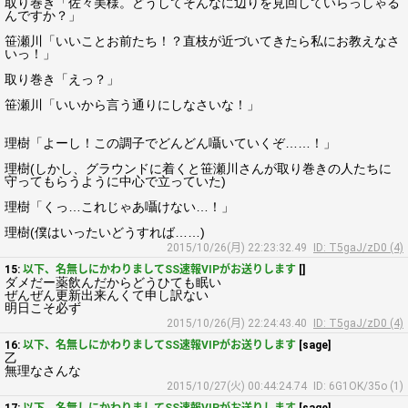
取り巻き「佐々美様。どうしてそんなに辺りを見回していらっしゃる
んですか？」
笹瀬川「いいことお前たち！？直枝が近づいてきたら私にお教えなさ
いっ！」
取り巻き「えっ？」
笹瀬川「いいから言う通りにしなさいな！」
理樹「よーし！この調子でどんどん囁いていくぞ……！」
理樹(しかし、グラウンドに着くと笹瀬川さんが取り巻きの人たちに
守ってもらうように中心で立っていた)
理樹「くっ…これじゃあ囁けない…！」
理樹(僕はいったいどうすれば……)
2015/10/26(月) 22:23:32.49
ID: T5gaJ/zD0 (4)
15:
以下、名無しにかわりましてSS速報VIPがお送りします
[]
ダメだー薬飲んだからどうひても眠い
ぜんぜん更新出来んくて申し訳ない
明日こそ必ず
2015/10/26(月) 22:24:43.40
ID: T5gaJ/zD0 (4)
16:
以下、名無しにかわりましてSS速報VIPがお送りします
[sage]
乙
無理なさんな
2015/10/27(火) 00:44:24.74
ID: 6G1OK/35o (1)