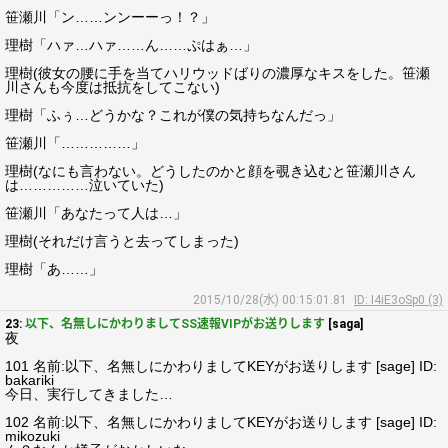
笹瀬川「ン……ンンーーっ！？」
理樹「ハァ…ハァ……ん……ぷはぁ…」
理樹(彼女の腰に手を当てハリウッドばりの濃厚なキスをした。笹瀬
川さんも今度は抵抗をしてこない)
理樹「ふぅ…どうかな？これが僕の気持ちなんだっ」
笹瀬川「……………」
理樹(なにも言わない。どうしたのかと顔を覗き込むと笹瀬川さん
は……………泣いていた)
笹瀬川「あなたって人は…」
理樹(それだけ言うと去ってしまった)
理樹「あ……」
2015/10/28(水) 00:15:01.81
ID: I4iE3oSp0 (3)
23:
以下、名無しにかわりましてSS速報VIPがお送りします
[saga]
夜
101 名前:以下、名無しにかわりましてKEYがお送りします [sage] ID:
bakariki
今日、実行してきました…
102 名前:以下、名無しにかわりましてKEYがお送りします [sage] ID:
mikozuki