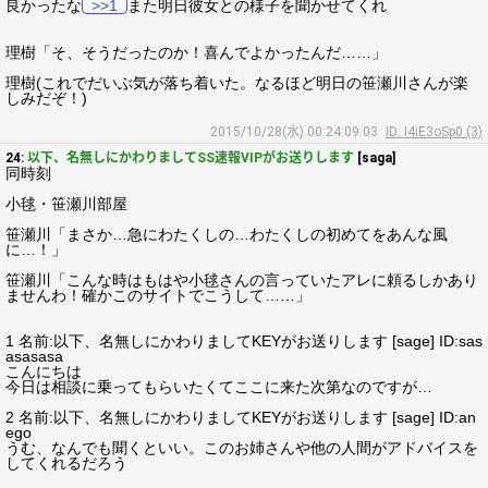
良かったな
>>1
また明日彼女との様子を聞かせてくれ
理樹「そ、そうだったのか！喜んでよかったんだ……」
理樹(これでだいぶ気が落ち着いた。なるほど明日の笹瀬川さんが楽
しみだぞ！)
2015/10/28(水) 00:24:09.03
ID: I4iE3oSp0 (3)
24:
以下、名無しにかわりましてSS速報VIPがお送りします
[saga]
同時刻
小毬・笹瀬川部屋
笹瀬川「まさか…急にわたくしの…わたくしの初めてをあんな風
に…！」
笹瀬川「こんな時はもはや小毬さんの言っていたアレに頼るしかあり
ませんわ！確かこのサイトでこうして……」
1 名前:以下、名無しにかわりましてKEYがお送りします [sage] ID:sas
asasasa
こんにちは
今日は相談に乗ってもらいたくてここに来た次第なのですが…
2 名前:以下、名無しにかわりましてKEYがお送りします [sage] ID:an
ego
うむ、なんでも聞くといい。このお姉さんや他の人間がアドバイスを
してくれるだろう