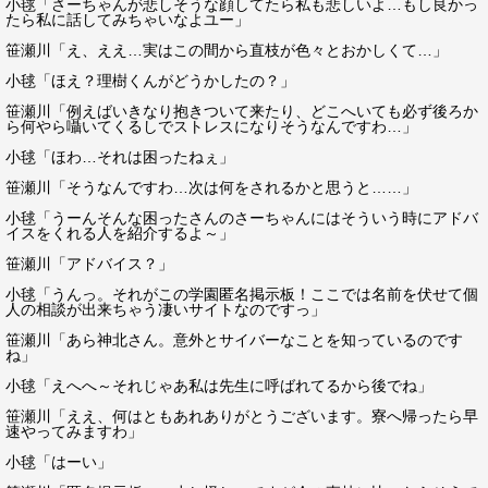
小毬「さーちゃんが悲しそうな顔してたら私も悲しいよ…もし良かっ
たら私に話してみちゃいなよユー」
笹瀬川「え、ええ…実はこの間から直枝が色々とおかしくて…」
小毬「ほえ？理樹くんがどうかしたの？」
笹瀬川「例えばいきなり抱きついて来たり、どこへいても必ず後ろか
ら何やら囁いてくるしでストレスになりそうなんですわ…」
小毬「ほわ…それは困ったねぇ」
笹瀬川「そうなんですわ…次は何をされるかと思うと……」
小毬「うーんそんな困ったさんのさーちゃんにはそういう時にアドバ
イスをくれる人を紹介するよ～」
笹瀬川「アドバイス？」
小毬「うんっ。それがこの学園匿名掲示板！ここでは名前を伏せて個
人の相談が出来ちゃう凄いサイトなのですっ」
笹瀬川「あら神北さん。意外とサイバーなことを知っているのです
ね」
小毬「えへへ～それじゃあ私は先生に呼ばれてるから後でね」
笹瀬川「ええ、何はともあれありがとうございます。寮へ帰ったら早
速やってみますわ」
小毬「はーい」