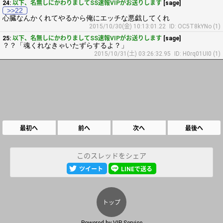
24:
以下、名無しにかわりましてSS速報VIPがお送りします
[sage]
>>22
心臓なんかくれてやるから俺にエッチな悪戯してくれ
2015/10/30(金) 10:13:01.22
ID: OC5T8kYNo (1)
25:
以下、名無しにかわりましてSS速報VIPがお送りします
[sage]
？？「魂くれなきゃいたずらするよ？」
2015/10/31(土) 03:26:32.95
ID: H0rq01UI0 (1)
最初へ
前へ
次へ
最後へ
このスレッドをシェア
ツイート
LINEで送る
トップ