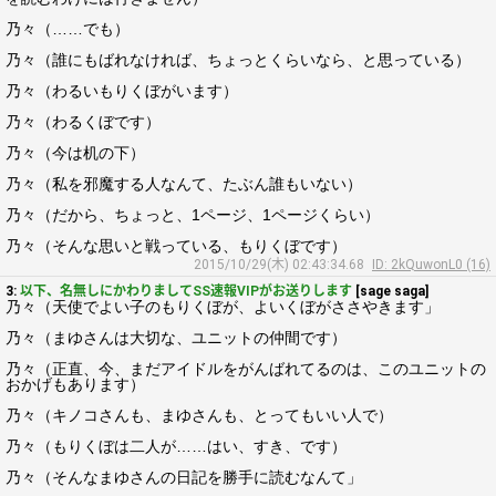
乃々（……でも）
乃々（誰にもばれなければ、ちょっとくらいなら、と思っている）
乃々（わるいもりくぼがいます）
乃々（わるくぼです）
乃々（今は机の下）
乃々（私を邪魔する人なんて、たぶん誰もいない）
乃々（だから、ちょっと、1ページ、1ページくらい）
乃々（そんな思いと戦っている、もりくぼです）
2015/10/29(木) 02:43:34.68
ID: 2kQuwonL0 (16)
3:
以下、名無しにかわりましてSS速報VIPがお送りします
[sage saga]
乃々（天使でよい子のもりくぼが、よいくぼがささやきます」
乃々（まゆさんは大切な、ユニットの仲間です）
乃々（正直、今、まだアイドルをがんばれてるのは、このユニットの
おかげもあります）
乃々（キノコさんも、まゆさんも、とってもいい人で）
乃々（もりくぼは二人が……はい、すき、です）
乃々（そんなまゆさんの日記を勝手に読むなんて」