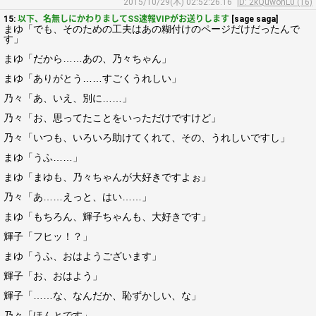
2015/10/29(木) 02:52:26.16
ID: 2kQuwonL0 (16)
15:
以下、名無しにかわりましてSS速報VIPがお送りします
[sage saga]
まゆ「でも、そのための工夫はあの糊付けのページだけだったんで
す」
まゆ「だから……あの、乃々ちゃん」
まゆ「ありがとう……すごくうれしい」
乃々「あ、いえ、別に……」
乃々「お、思ってたことをいっただけですけど」
乃々「いつも、いろいろ助けてくれて、その、うれしいですし」
まゆ「うふ……」
まゆ「まゆも、乃々ちゃんが大好きですよぉ」
乃々「あ……えっと、はい……」
まゆ「もちろん、輝子ちゃんも、大好きです」
輝子「フヒッ！？」
まゆ「うふ、おはようございます」
輝子「お、おはよう」
輝子「……な、なんだか、恥ずかしい、な」
乃々「ほんとです」