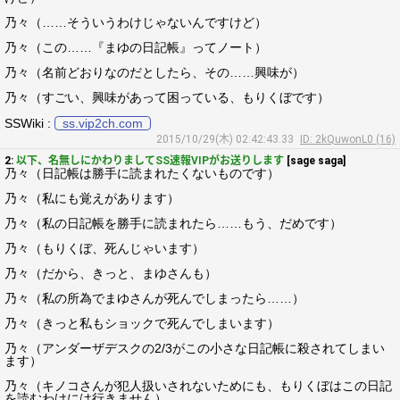
乃々（……そういうわけじゃないんですけど）
乃々（この……『まゆの日記帳』ってノート）
乃々（名前どおりなのだとしたら、その……興味が）
乃々（すごい、興味があって困っている、もりくぼです）
SSWiki :
ss.vip2ch.com
2015/10/29(木) 02:42:43.33
ID: 2kQuwonL0 (16)
2:
以下、名無しにかわりましてSS速報VIPがお送りします
[sage saga]
乃々（日記帳は勝手に読まれたくないものです）
乃々（私にも覚えがあります）
乃々（私の日記帳を勝手に読まれたら……もう、だめです）
乃々（もりくぼ、死んじゃいます）
乃々（だから、きっと、まゆさんも）
乃々（私の所為でまゆさんが死んでしまったら……）
乃々（きっと私もショックで死んでしまいます）
乃々（アンダーザデスクの2/3がこの小さな日記帳に殺されてしまい
ます）
乃々（キノコさんが犯人扱いされないためにも、もりくぼはこの日記
を読むわけには行きません）