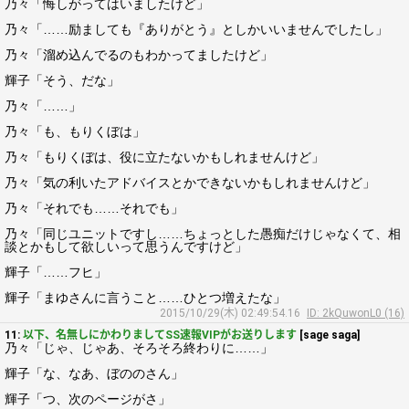
乃々「悔しがってはいましたけど」
乃々「……励ましても『ありがとう』としかいいませんでしたし」
乃々「溜め込んでるのもわかってましたけど」
輝子「そう、だな」
乃々「……」
乃々「も、もりくぼは」
乃々「もりくぼは、役に立たないかもしれませんけど」
乃々「気の利いたアドバイスとかできないかもしれませんけど」
乃々「それでも……それでも」
乃々「同じユニットですし……ちょっとした愚痴だけじゃなくて、相
談とかもして欲しいって思うんですけど」
輝子「……フヒ」
輝子「まゆさんに言うこと……ひとつ増えたな」
2015/10/29(木) 02:49:54.16
ID: 2kQuwonL0 (16)
11:
以下、名無しにかわりましてSS速報VIPがお送りします
[sage saga]
乃々「じゃ、じゃあ、そろそろ終わりに……」
輝子「な、なあ、ぼののさん」
輝子「つ、次のページがさ」