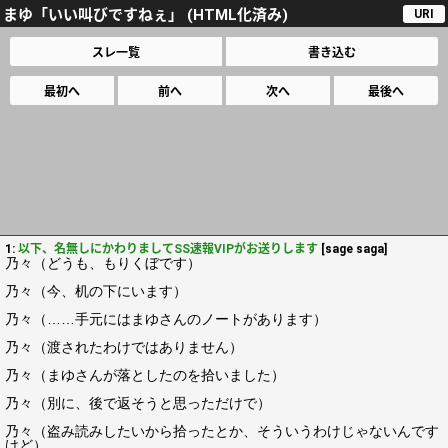
まゆ「いい叫びですねぇ」 (HTML化済み)
URI
スレ一覧
書き込む
最初へ
前へ
次へ
最後へ
1:
以下、名無しにかわりましてSS速報VIPがお送りします
[sage saga]
乃々（どうも、もりくぼです）
乃々（今、机の下にいます）
乃々（……手元にはまゆさんのノートがあります）
乃々（渡されたわけではありません）
乃々（まゆさんが落としたのを拾いました）
乃々（別に、後で返そうと思っただけで）
乃々（盗み読みしたいから拾ったとか、そういうわけじゃないんです
けど）