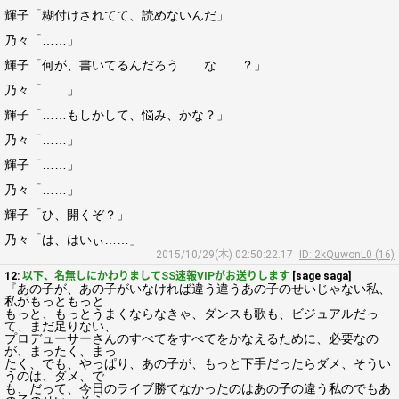
輝子「糊付けされてて、読めないんだ」
乃々「……」
輝子「何が、書いてるんだろう……な……？」
乃々「……」
輝子「……もしかして、悩み、かな？」
乃々「……」
輝子「……」
乃々「……」
輝子「ひ、開くぞ？」
乃々「は、はいぃ……」
2015/10/29(木) 02:50:22.17
ID: 2kQuwonL0 (16)
12:
以下、名無しにかわりましてSS速報VIPがお送りします
[sage saga]
『あの子が、あの子がいなければ違う違うあの子のせいじゃない私、
私がもっともっと
もっと、もっとうまくならなきゃ、ダンスも歌も、ビジュアルだっ
て、まだ足りない、
プロデューサーさんのすべてをすべてをかなえるために、必要なの
が、まったく、まっ
たく、でも、やっぱり、あの子が、もっと下手だったらダメ、そうい
うのは、ダメ、で
も、だって、今日のライブ勝てなかったのはあの子の違う私のでもあ