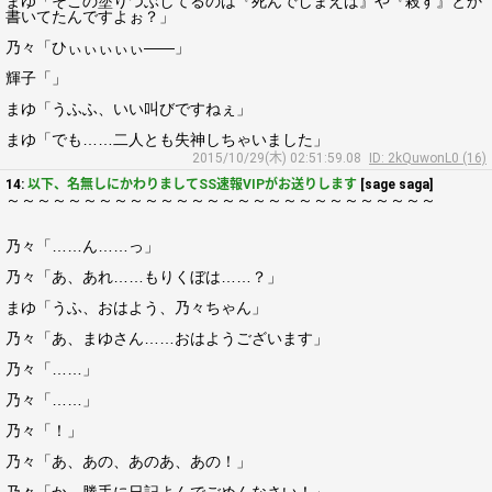
まゆ「そこの塗りつぶしてるのは『死んでしまえば』や『殺す』とか
書いてたんですよぉ？」
乃々「ひぃぃぃぃぃ――」
輝子「」
まゆ「うふふ、いい叫びですねぇ」
まゆ「でも……二人とも失神しちゃいました」
2015/10/29(木) 02:51:59.08
ID: 2kQuwonL0 (16)
14:
以下、名無しにかわりましてSS速報VIPがお送りします
[sage saga]
～～～～～～～～～～～～～～～～～～～～～～～～～～～～
乃々「……ん……っ」
乃々「あ、あれ……もりくぼは……？」
まゆ「うふ、おはよう、乃々ちゃん」
乃々「あ、まゆさん……おはようございます」
乃々「……」
乃々「……」
乃々「！」
乃々「あ、あの、あのあ、あの！」