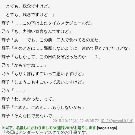
とても、残念ですけど。
とても、残念ですけど！』
輝子「……この下はまたタイムスケジュールだ」
乃々「ち、力強い宣言なんですけど」
輝子「あ……でも、この前、二人で食べてるの見た」
輝子「そのときは……邪魔しないように、遠めで見ただけだけどな」
輝子「もしかして、この日の反省だったのか……？」
乃々「かもですね……」
乃々「もりくぼはすごいって思いますけど」
輝子「しょうこもすごいって思いますけど」
乃々「……」
輝子「わ、悪かった、って」
輝子「ごめん、ごめん……もうしないから」
輝子「そんな目で見ないで……」
2015/10/29(木) 02:48:05.72
ID: 2kQuwonL0 (16)
9:
以下、名無しにかわりましてSS速報VIPがお送りします
[sage saga]
『今日はアンダーザーデスクでのお仕事です。