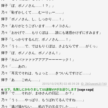
輝子「ぼ、ボノノさん……！？」」
乃々「恥ずかしくて……むーりぃー……」
輝子「ボノノさん、し、しっかり……！」
乃々「ありがとうございます……キノコさん」
乃々「おかげで……もりくぼは……誰にも迷惑かけずにすみます」
輝子「しっかりするんだ、ボノノさん……！」
乃々「うぅ……で、ではもりくぼは、さよならです……がくっ」
輝子「ぼ、ボノノさん、ボノノさん！」
輝子「カムバァァァァアアアアーーーーック！」
乃々「……あの」
乃々「耳元でそれは、ちょっと……きついんですけど……」
輝子「あ……ごめん……」
2015/10/29(木) 02:45:39.28
ID: 2kQuwonL0 (16)
6:
以下、名無しにかわりましてSS速報VIPがお送りします
[sage saga]
輝子「で……それが、まゆさんの日記……か？」
乃々「うぅ……やっぱり、もうばれてるんですね……」
乃々「逃げ場がない……机の下の欠点でした……」