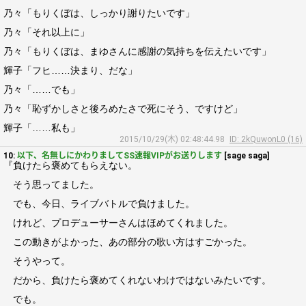
乃々「もりくぼは、しっかり謝りたいです」
乃々「それ以上に」
乃々「もりくぼは、まゆさんに感謝の気持ちを伝えたいです」
輝子「フヒ……決まり、だな」
乃々「……でも」
乃々「恥ずかしさと後ろめたさで死にそう、ですけど」
輝子「……私も」
2015/10/29(木) 02:48:44.98
ID: 2kQuwonL0 (16)
10:
以下、名無しにかわりましてSS速報VIPがお送りします
[sage saga]
『負けたら褒めてもらえない。
そう思ってました。
でも、今日、ライブバトルで負けました。
けれど、プロデューサーさんはほめてくれました。
この動きがよかった、あの部分の歌い方はすごかった。
そうやって。
だから、負けたら褒めてくれないわけではないみたいです。
でも。