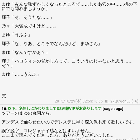
まゆ「みんな恥ずかしくなったところで……じゃあ穴の中……机の下
にでも隠れましょうか」
輝子「そ、そうだな……」
乃々「大賛成ですけど……」
まゆ「うふふ」
輝子「な、なあ、ところでなんだけど、まゆさん」
まゆ「なんですかぁ？」
輝子「ハロウィンの脅かし方って、こういうのじゃないと思う……
ぞ？」
まゆ「……うふふ」
完
2015/10/29(木) 02:53:16.56
ID: 2kQuwonL0 (16)
16:
以下、名無しにかわりましてSS速報VIPがお送りします
[sage saga]
ツアーのまゆの台詞から。
アンデスで踊らせたいのでデレステに早く森久保も来て欲しいです。
誤字脱字、コレジャナイ感などはすいません。
ここまで読んでくださった方、ありがとうございました。