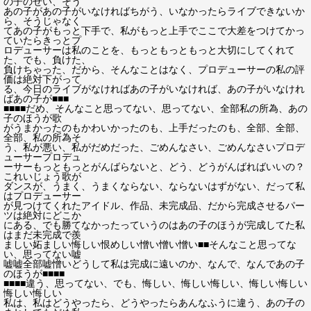
の子のせい、そう
あの子があの子がいなければちがう、いなかったらライブできないか
ら、そうじゃなく
てあの子がもっと下手で、私がもっと上手でここで大差をつけてかっ
ていたらきっとプ
ロデューサーは私のことを、もっともっともっと大切にしてくれて
た、でも、負けた、
負けちゃった、だから、そんなことはなく、プロデューサーの私の評
価は絶対下がって
る、今日のライブがなければあの子がいなければ、あの子がいなけれ
ばあの子が■■■
■■■■だめ、そんなこと思ってない、思ってない、全部私の所為、あの
子のほうが歌
がうまかったのもかわいかったのも、上手だったのも、全部、全部、
全部、私の所為そ
う、私が悪い、私がだめだった、ごめんなさい、ごめんなさいプロデ
ューサープロデュ
ーサーもっともっとがんばらないと、どう、どうがんばればいいの？
これいじょう歌が
ダンスが、うまく、うまくならない、ならないはずがない、だって私
はプロデューサー
が見つけてくれたアイドル、作品、未完成品、だから完成させるパー
ツは絶対にどこか
にある、でも勝てなかったっていうのはあの子のほうが完成してた私
はまだ未完成で羨
ましい妬ましい悔しい恨めしい憎い憎い憎い■■そんなこと思ってな
い、思ってない嘘
嘘嘘全部嘘憎いどうして私は完成に遠いのか、なんで、なんであの子
のほうが■■■■
■■■■違う、思ってない、でも、悔しい、悔しい悔しい、悔しい悔しい
悔しい悔しい
私は、私はどうやったら、どうやったらあんなふうに違う、あの子の