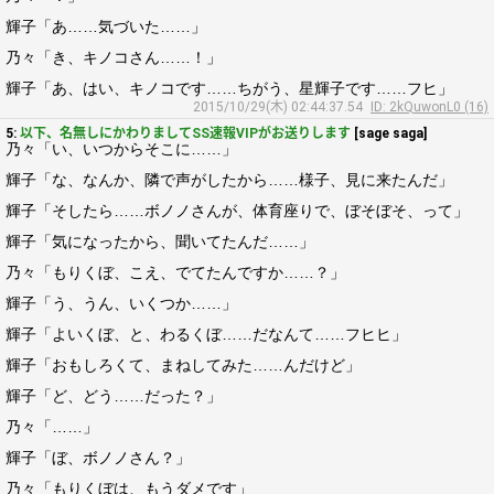
輝子「あ……気づいた……」
乃々「き、キノコさん……！」
輝子「あ、はい、キノコです……ちがう、星輝子です……フヒ」
2015/10/29(木) 02:44:37.54
ID: 2kQuwonL0 (16)
5:
以下、名無しにかわりましてSS速報VIPがお送りします
[sage saga]
乃々「い、いつからそこに……」
輝子「な、なんか、隣で声がしたから……様子、見に来たんだ」
輝子「そしたら……ボノノさんが、体育座りで、ぼそぼそ、って」
輝子「気になったから、聞いてたんだ……」
乃々「もりくぼ、こえ、でてたんですか……？」
輝子「う、うん、いくつか……」
輝子「よいくぼ、と、わるくぼ……だなんて……フヒヒ」
輝子「おもしろくて、まねしてみた……んだけど」
輝子「ど、どう……だった？」
乃々「……」
輝子「ぼ、ボノノさん？」
乃々「もりくぼは、もうダメです」