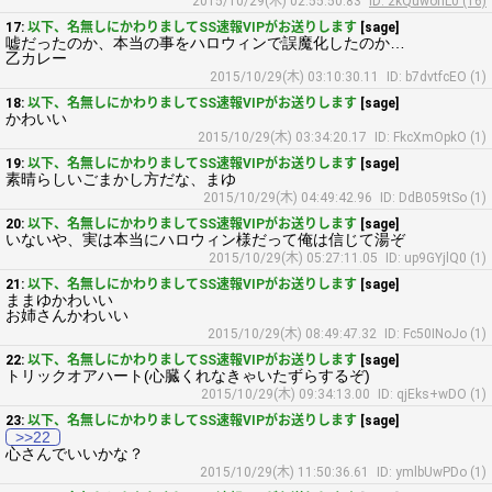
2015/10/29(木) 02:55:50.83
ID: 2kQuwonL0 (16)
17:
以下、名無しにかわりましてSS速報VIPがお送りします
[sage]
嘘だったのか、本当の事をハロウィンで誤魔化したのか…
乙カレー
2015/10/29(木) 03:10:30.11
ID: b7dvtfcEO (1)
18:
以下、名無しにかわりましてSS速報VIPがお送りします
[sage]
かわいい
2015/10/29(木) 03:34:20.17
ID: FkcXmOpkO (1)
19:
以下、名無しにかわりましてSS速報VIPがお送りします
[sage]
素晴らしいごまかし方だな、まゆ
2015/10/29(木) 04:49:42.96
ID: DdB059tSo (1)
20:
以下、名無しにかわりましてSS速報VIPがお送りします
[sage]
いないや、実は本当にハロウィン様だって俺は信じて湯ぞ
2015/10/29(木) 05:27:11.05
ID: up9GYjlQ0 (1)
21:
以下、名無しにかわりましてSS速報VIPがお送りします
[sage]
ままゆかわいい
お姉さんかわいい
2015/10/29(木) 08:49:47.32
ID: Fc50INoJo (1)
22:
以下、名無しにかわりましてSS速報VIPがお送りします
[sage]
トリックオアハート(心臓くれなきゃいたずらするぞ)
2015/10/29(木) 09:34:13.00
ID: qjEks+wDO (1)
23:
以下、名無しにかわりましてSS速報VIPがお送りします
[sage]
>>22
心さんでいいかな？
2015/10/29(木) 11:50:36.61
ID: ymlbUwPDo (1)