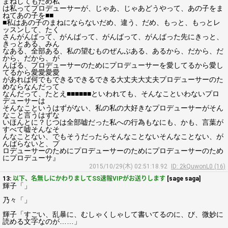
まねしてもだめ私
は私ってプロデューサーが、じゃあ、じゃあどうやって、あの子をま
ねてあの子を■■
■私はあの子のまねにならないだめ、違う、だめ、もっと、もっとレ
ッスンして、たく
さんがんばって、がんばって、がんばって、がんばった先にきっと、
きっとある、みん
なある、全部ある、私の望むものぜんぶある、あるから、だから、だ
から、だから、が
んばる、プロデューサーのためにプロデューサーを愛してるから愛し
てるから愛愛愛愛
があれば何でもできるできるできる大丈夫大丈夫プロデューサーのた
めならなんだって
なんだって、たとえ■■■■■■といわれても、そんなこといわないプロ
デューサーは
そんなこというはずがない、私の私の大好きなプロデューサーがそん
なこと言うはずな
いほんとに？じつは全部嘘だった私への行為もなにも、かも、言葉が
すべて嘘そんなそ
んなことない、でもそうだったらそんなことないそんなことない、が
んばらないと、プ
ロデューサーのためにプロデューサーのためにプロデューサーのため
にプロデューサ』
2015/10/29(木) 02:51:18.92
ID: 2kQuwonL0 (16)
13:
以下、名無しにかわりましてSS速報VIPがお送りします
[sage saga]
輝子「」
乃々「」
輝子「すごい、乱暴に、むしゃくしゃして書いてるのに、び、微妙に
読める文字なのが……」