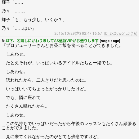
輝子「……」
乃々「……」
輝子「も、もう少し、いくか？」
乃々「……はい」
2015/10/29(木) 02:47:16.67
ID: 2kQuwonL0 (16)
8:
以下、名無しにかわりましてSS速報VIPがお送りします
[sage saga]
『プロデューサーさんとお昼ご飯を食べることができました。
しあわせ。
たとえそれが、いっぱいいるアイドルたちと一緒でも。
しあわせ。
誘われたから、二人きりだと思ったのに。
いっぱいいてちょっとがっかりしたけど。
でも、隣に座れて
たくさん喋れたから。
しあわせ。
この気持ちでいっぱいだったから午後のレッスンもたくさん頑張る
ことができました。
見に来てくれなかったのがとても残念ですけど。