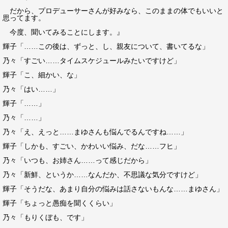
だから、プロデューサーさんが好みなら、このままの体でもいいと
思ってます。
今度、聞いてみることにします。』
輝子「……この後は、ずっと、し、親友について、書いてるな」
乃々「すごい……タイムスケジュールみたいですけど」
輝子「こ、細かい、な」
乃々「はい……」
輝子「……」
乃々「……」
乃々「え、えっと……まゆさんも悩んでるんですね……」
輝子「しかも、すごい、かわいい悩み、だな……フヒ」
乃々「いつも、お姉さん……って感じだから」
乃々「新鮮、というか……なんだか、不思議な気分ですけど」
輝子「そうだな、あまり自分の悩みは話さないもんな……まゆさん」
輝子「ちょっと愚痴を聞くくらい」
乃々「もりくぼも、です」