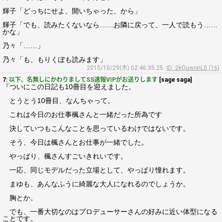
輝子「どっちにせよ、開いちゃった、から」
輝子「でも、読みたくないなら……お隣に戻って、一人で読もう……
かな」
乃々「……」
乃々「も、もりくぼも読みます」
2015/10/29(木) 02:46:35.25
ID: 2kQuwonL0 (16)
7:
以下、名無しにかわりましてSS速報VIPがお送りします
[sage saga]
『ついにこの日記も10冊目を迎えました。
とうとう10冊目、なんちゃって。
これは今日のお仕事楓さんと一緒だった所為です
決していつもこんなことを思っているわけではないです。
そう、今日は楓さんとお仕事が一緒でした。
やっぱり、楓さんすごいきれいです。
一応、同じモデルだった立場として、やっぱり憧れます。
まゆも、あんなふうに綺麗な大人になれるのでしょうか。
胸とか。
でも、一番大切なのはプロデューサーさんの好みに近い体型になる
ことです。