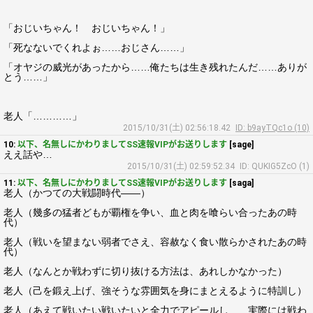
「おじいちゃん！ おじいちゃん！」
「死なないでくれよぉ……おじさん……」
「オヤジの威光があったから……俺たちは生き残れたんだ……ありが
とう……」
老人「…………」
2015/10/31(土) 02:56:18.42
ID: b9ayTQc1o (10)
10:
以下、名無しにかわりましてSS速報VIPがお送りします
[sage]
ええ話や…
2015/10/31(土) 02:59:52.34
ID: QUKIG5ZcO (1)
11:
以下、名無しにかわりましてSS速報VIPがお送りします
[saga]
老人（かつての大戦闘時代――）
老人（幾多の猛者どもが覇権を争い、血と肉を喰らい合ったあの時
代）
老人（戦いを望まない弱者でさえ、容赦なく食い散らかされたあの時
代）
老人（なんとか戦わずに切り抜ける方法は、あれしかなかった）
老人（己を鍛え上げ、強そうな雰囲気を身にまとえるように特訓し）
老人（あえて戦いたい戦いたいと全力でアピールし……実際には戦わ