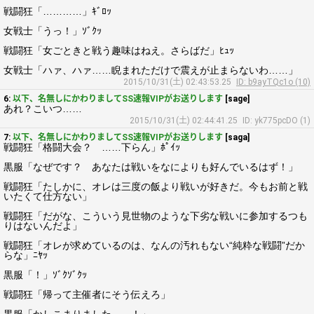
戦闘狂「…………」ｷﾞﾛｯ
女戦士「うっ！」ｿﾞｸｯ
戦闘狂「女ごときと戦う趣味はねえ。さらばだ」ﾋｭｯ
女戦士「ハァ、ハァ……睨まれただけで震えが止まらないわ……」
2015/10/31(土) 02:43:53.25
ID: b9ayTQc1o (10)
6:
以下、名無しにかわりましてSS速報VIPがお送りします
[sage]
あれ？こいつ……
2015/10/31(土) 02:44:41.25
ID: yk775pcDO (1)
7:
以下、名無しにかわりましてSS速報VIPがお送りします
[saga]
戦闘狂「格闘大会？ ……下らん」ﾎﾟｲｯ
黒服「なぜです？ あなたは戦いをなによりも好んでいるはず！」
戦闘狂「たしかに、オレは三度の飯より戦いが好きだ。今もお前と戦
いたくて仕方ない」
戦闘狂「だがな、こういう見世物のような下劣な戦いに参加するつも
りはないんだよ」
戦闘狂「オレが求めているのは、なんの汚れもない“純粋な戦闘”だか
らな」ﾆﾔｯ
黒服「！」ｿﾞｸｿﾞｸｯ
戦闘狂「帰って主催者にそう伝えろ」