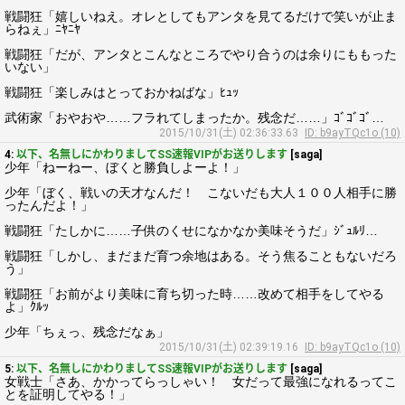
戦闘狂「嬉しいねえ。オレとしてもアンタを見てるだけで笑いが止ま
らねぇ」ﾆﾔﾆﾔ
戦闘狂「だが、アンタとこんなところでやり合うのは余りにももった
いない」
戦闘狂「楽しみはとっておかねばな」ﾋｭｯ
武術家「おやおや……フラれてしまったか。残念だ……」ｺﾞｺﾞｺﾞ…
2015/10/31(土) 02:36:33.63
ID: b9ayTQc1o (10)
4:
以下、名無しにかわりましてSS速報VIPがお送りします
[saga]
少年「ねーねー、ぼくと勝負しよーよ！」
少年「ぼく、戦いの天才なんだ！ こないだも大人１００人相手に勝
ったんだよ！」
戦闘狂「たしかに……子供のくせになかなか美味そうだ」ｼﾞｭﾙﾘ…
戦闘狂「しかし、まだまだ育つ余地はある。そう焦ることもないだろ
う」
戦闘狂「お前がより美味に育ち切った時……改めて相手をしてやる
よ」ｸﾙｯ
少年「ちぇっ、残念だなぁ」
2015/10/31(土) 02:39:19.16
ID: b9ayTQc1o (10)
5:
以下、名無しにかわりましてSS速報VIPがお送りします
[saga]
女戦士「さあ、かかってらっしゃい！ 女だって最強になれるってこ
とを証明してやる！」