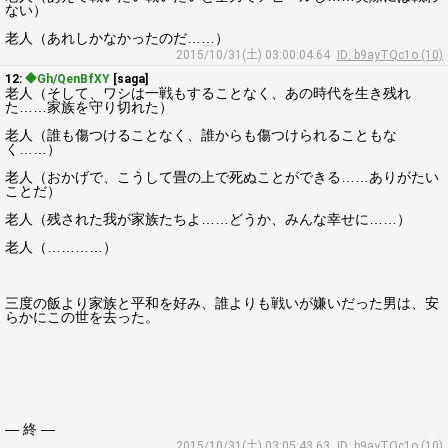
ない）
老人（あれしかなかったのだ……）
2015/10/31(土) 03:00:04.64
ID: b9ayTQc1o (10)
12:
◆Gh/QenBfXY
[saga]
老人（そして、ワシは一戦もすることなく、あの時代を生き残れ
た……家族を守り切れた）
老人（誰も傷つけることなく、誰からも傷つけられることもな
く……）
老人（おかげで、こうして畳の上で死ぬことができる……ありがたい
ことだ）
老人（残された我が家族たちよ……どうか、みんな幸せに……）
老人（…………）
三度の飯より家族と平和を好み、誰よりも戦いが嫌いだった男は、安
らかにこの世を去った。
― 終 ―
2015/10/31(土) 03:05:43.63
ID: b9ayTQc1o (10)