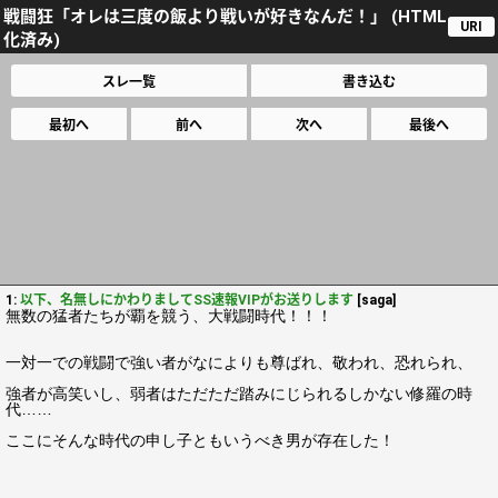
戦闘狂「オレは三度の飯より戦いが好きなんだ！」 (HTML
URI
化済み)
スレ一覧
書き込む
最初へ
前へ
次へ
最後へ
1:
以下、名無しにかわりましてSS速報VIPがお送りします
[saga]
無数の猛者たちが覇を競う、大戦闘時代！！！
一対一での戦闘で強い者がなによりも尊ばれ、敬われ、恐れられ、
強者が高笑いし、弱者はただただ踏みにじられるしかない修羅の時
代……
ここにそんな時代の申し子ともいうべき男が存在した！