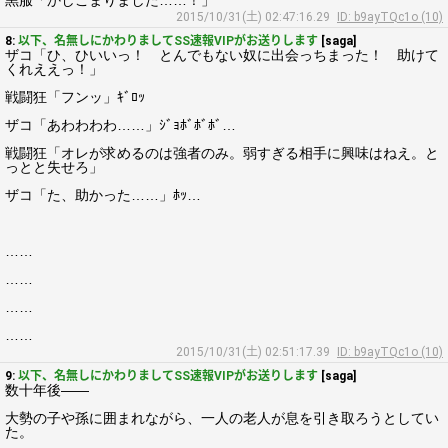
黒服「かしこまりました……！」
2015/10/31(土) 02:47:16.29
ID: b9ayTQc1o (10)
8:
以下、名無しにかわりましてSS速報VIPがお送りします
[saga]
ザコ「ひ、ひいいっ！ とんでもない奴に出会っちまった！ 助けて
くれええっ！」
戦闘狂「フンッ」ｷﾞﾛｯ
ザコ「あわわわわ……」ｼﾞｮﾎﾞﾎﾞﾎﾞ…
戦闘狂「オレが求めるのは強者のみ。弱すぎる相手に興味はねえ。と
っとと失せろ」
ザコ「た、助かった……」ﾎｯ…
……
……
……
……
2015/10/31(土) 02:51:17.39
ID: b9ayTQc1o (10)
9:
以下、名無しにかわりましてSS速報VIPがお送りします
[saga]
数十年後――
大勢の子や孫に囲まれながら、一人の老人が息を引き取ろうとしてい
た。