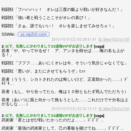
戦闘狂「フハハハッ！ オレは三度の飯より戦いが好きなんだ！」
戦闘狂「強い者と戦うことこそがオレの喜び！」
戦闘狂「さぁ、誰でもいい！ オレを楽しませてみせろォ！」
SSWiki :
ss.vip2ch.com
2015/10/31(土) 02:28:51.81
ID: b9ayTQc1o (10)
2:
以下、名無しにかわりましてSS速報VIPがお送りします
[saga]
若者「や、やってやるぜ！ ア、アンタを倒せば……俺の名も上が
る！」
戦闘狂「フフフ……あいにくオレは今、そういう気分じゃなくてな」
戦闘狂「悪いが、またにさせてもらうぞ」ﾋｭｯ
若者（ううう、シカトされたのは悔しいけど、正直助かった……）ﾄﾞ
ｷﾄﾞｷ…
若者（もし、やり合ってたら、俺は１０秒ともたず死んでただろう）
若者（あいつに面と向かって挑もうとした……これだけで十分名は上
がるしな……）
2015/10/31(土) 02:32:13.13
ID: b9ayTQc1o (10)
3:
以下、名無しにかわりましてSS速報VIPがお送りします
[saga]
武術家「君とはぜひ戦いたかったのだよ……」ｺﾞｺﾞｺﾞ…
武術家「最強の武術家として、己の看板を賭けてね……」ｺﾞｺﾞｺﾞ…