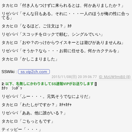
タカヒロ「付き人もつけずに来られるとは、何かありましたか？」
リゼパパ「そんな日もある。それに・・・一人のほうが俺の性に合っ
てる」
タカヒロ「なるほど。ご注文は？」ｶﾀ
リゼパパ「スコッチをロックで頼む。シングルでいい」
タカヒロ「おや？のっけからウイスキーとは遊びがありませんね」
リゼパパ「そうか？なら・・・お前に任せる。何かカクテルを」
タカヒロ「かしこまりました」
SSWiki :
ss.vip2ch.com
2015/11/08(日) 20:39:06.77
ID: MzUW9miB0 (8)
2:
以下、名無しにかわりましてSS速報VIPがお送りします
[]
ｶﾁｯ ｼｭﾎﾞｯ
リゼパパ「ふー・・・。元気そうでなによりだ」
タカヒロ「わたしがですか？」ｶﾁｬｶﾁｬ
リゼパパ「ああ。他に誰がいる？」
タカヒロ「ごもっともです」
ティッピー「・・・」