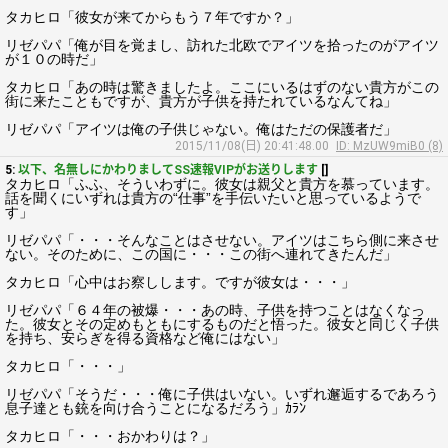
タカヒロ「彼女が来てからもう７年ですか？」
リゼパパ「俺が目を覚まし、訪れた北欧でアイツを拾ったのがアイツ
が１０の時だ」
タカヒロ「あの時は驚きましたよ。ここにいるはずのない貴方がこの
街に来たこともですが、貴方が子供を持たれているなんてね」
リゼパパ「アイツは俺の子供じゃない。俺はただの保護者だ」
2015/11/08(日) 20:41:48.00
ID: MzUW9miB0 (8)
5:
以下、名無しにかわりましてSS速報VIPがお送りします
[]
タカヒロ「ふふ、そういわずに。彼女は親父と貴方を慕っています。
話を聞くにいずれは貴方の“仕事”を手伝いたいと思っているようで
す」
リゼパパ「・・・そんなことはさせない。アイツはこちら側に来させ
ない。そのために、この国に・・・この街へ連れてきたんだ」
タカヒロ「心中はお察しします。ですが彼女は・・・」
リゼパパ「６４年の被爆・・・あの時、子供を持つことはなくなっ
た。彼女とその定めもともにするものだと悟った。彼女と同じく子供
を持ち、安らぎを得る資格など俺にはない」
タカヒロ「・・・」
リゼパパ「そうだ・・・俺に子供はいない。いずれ邂逅するであろう
息子達とも銃を向け合うことになるだろう」ｶﾗﾝ
タカヒロ「・・・おかわりは？」