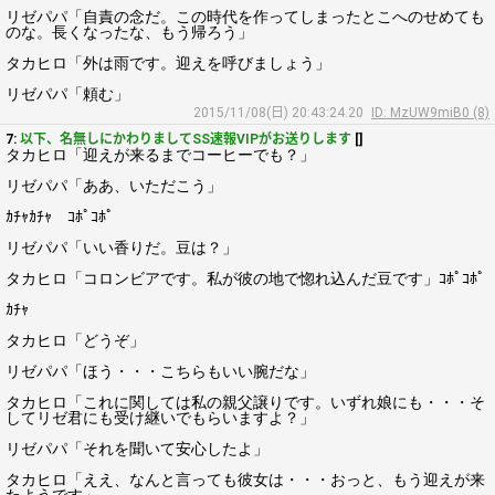
リゼパパ「自責の念だ。この時代を作ってしまったとこへのせめても
のな。長くなったな、もう帰ろう」
タカヒロ「外は雨です。迎えを呼びましょう」
リゼパパ「頼む」
2015/11/08(日) 20:43:24.20
ID: MzUW9miB0 (8)
7:
以下、名無しにかわりましてSS速報VIPがお送りします
[]
タカヒロ「迎えが来るまでコーヒーでも？」
リゼパパ「ああ、いただこう」
ｶﾁｬｶﾁｬ ｺﾎﾟｺﾎﾟ
リゼパパ「いい香りだ。豆は？」
タカヒロ「コロンビアです。私が彼の地で惚れ込んだ豆です」ｺﾎﾟｺﾎﾟ
ｶﾁｬ
タカヒロ「どうぞ」
リゼパパ「ほう・・・こちらもいい腕だな」
タカヒロ「これに関しては私の親父譲りです。いずれ娘にも・・・そ
してリゼ君にも受け継いでもらいますよ？」
リゼパパ「それを聞いて安心したよ」
タカヒロ「ええ、なんと言っても彼女は・・・おっと、もう迎えが来