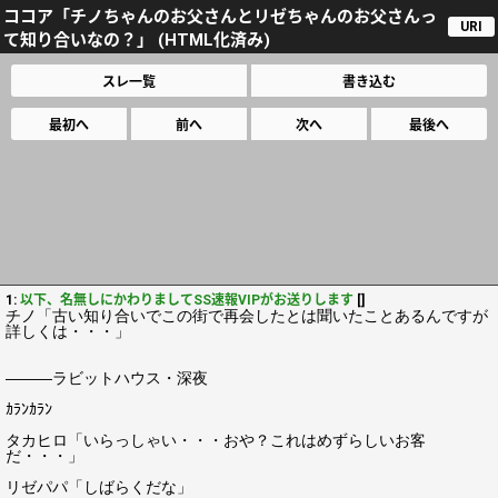
ココア「チノちゃんのお父さんとリゼちゃんのお父さんっ
URI
て知り合いなの？」 (HTML化済み)
スレ一覧
書き込む
最初へ
前へ
次へ
最後へ
1:
以下、名無しにかわりましてSS速報VIPがお送りします
[]
チノ「古い知り合いでこの街で再会したとは聞いたことあるんですが
詳しくは・・・」
―――ラビットハウス・深夜
ｶﾗﾝｶﾗﾝ
タカヒロ「いらっしゃい・・・おや？これはめずらしいお客
だ・・・」
リゼパパ「しばらくだな」