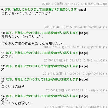
2015/11/08(日) 20:44:41.00
ID: MzUW9miB0 (8)
9:
以下、名無しにかわりましてSS速報VIPがお送りします
[sage]
これリゼパパってビッグボスか？
2015/11/08(日) 20:55:33.64
ID: r7w7CpJ40 (1)
10:
以下、名無しにかわりましてSS速報VIPがお送りします
[sage]
素晴らしい。ほっこりした。
作者さんの他の作品もあったら知りたい
2015/11/08(日) 20:56:59.25
ID: sgQMz2L80 (1)
11:
以下、名無しにかわりましてSS速報VIPがお送りします
[sage]
乙です。
2015/11/08(日) 21:00:49.15
ID: N4Ghsq4rO (1)
12:
以下、名無しにかわりましてSS速報VIPがお送りします
[sage]
乙
2015/11/08(日) 21:13:09.29
ID: bqWA0yR3O (1)
13:
以下、名無しにかわりましてSS速報VIPがお送りします
[sage]
乙
こういうの好き
2015/11/08(日) 21:22:04.89
ID: nsifpdvPO (1)
14:
以下、名無しにかわりましてSS速報VIPがお送りします
[sage]
乙乙
男メインとは珍しい
2015/11/08(日) 23:57:36.64
ID: GxHGebgiO (1)