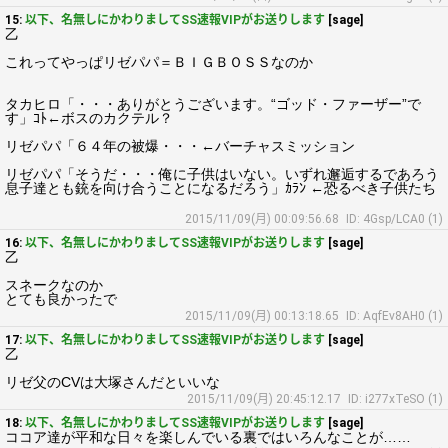
15:
以下、名無しにかわりましてSS速報VIPがお送りします
[sage]
乙
これってやっぱリゼパパ＝ＢＩＧＢＯＳＳなのか
タカヒロ「・・・ありがとうございます。“ゴッド・ファーザー”で
す」ｺﾄ←ボスのカクテル？
リゼパパ「６４年の被爆・・・←バーチャスミッション
リゼパパ「そうだ・・・俺に子供はいない。いずれ邂逅するであろう
息子達とも銃を向け合うことになるだろう」ｶﾗﾝ ←恐るべき子供たち
2015/11/09(月) 00:09:56.68
ID: 4Gsp/LCA0 (1)
16:
以下、名無しにかわりましてSS速報VIPがお送りします
[sage]
乙
スネークなのか
とても良かったで
2015/11/09(月) 00:13:18.65
ID: AqfEv8AH0 (1)
17:
以下、名無しにかわりましてSS速報VIPがお送りします
[sage]
乙
リゼ父のCVは大塚さんだといいな
2015/11/09(月) 20:45:12.17
ID: i277xTeSO (1)
18:
以下、名無しにかわりましてSS速報VIPがお送りします
[sage]
ココア達が平和な日々を楽しんでいる裏ではいろんなことが……