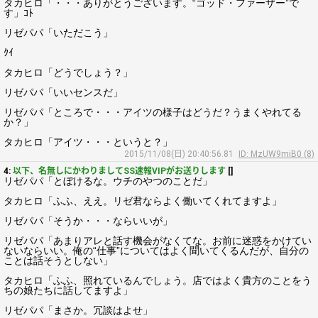
タカヒロ「・・・ありがとうございます。“ゴッド・ファーザー”で
す」ｺﾄ
リゼパパ「いただこう」
ｸｲ
タカヒロ「どうでしょう？」
リゼパパ「いいセンスだ」
リゼパパ「ところで・・・アイツの様子はどうだ？うまくやれてる
か？」
タカヒロ「アイツ・・・というと？」
2015/11/08(日) 20:40:56.81
ID: MzUW9miB0 (8)
4:
以下、名無しにかわりましてSS速報VIPがお送りします
[]
リゼパパ「とぼけるな。ウチのやつのことだ」
タカヒロ「ふふ、ええ。リゼ君ならよく働いてくれてますよ」
リゼパパ「そうか・・・ならいいが」
リゼパパ「あまりアレと話す機会がなくてな。お前に迷惑をかけてい
ないならいい。俺の“仕事”についてはよく聞いてくるんだが、自分の
ことは話そうとしない」
タカヒロ「ふふ、照れているんでしょう。店ではよく貴方のことをう
ちの娘たちに話してますよ」
リゼパパ「まさか。冗談はよせ」