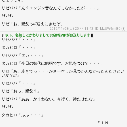
たようです」
リゼパパ「ん？エンジン音なんてしなかったが・・・」
ｶﾗﾝｶﾗﾝ
リゼ「お、親父っ///迎えにきたぞ」
2015/11/08(日) 20:44:11.42
ID: MzUW9miB0 (8)
8:
以下、名無しにかわりましてSS速報VIPがお送りします
[]
リゼパパ「・・・」
タカヒロ「・・・」
リゼパパ「タカ・・・」
タカヒロ「今日の御代は結構です。お気をつけて・・・」
リゼ「あ、歩きでっ・・・かさ一本しか見つかんなかったんだけどい
いか？///」
リゼパパ「・・・」
リゼ「おっ、親父？」
リゼパパ「ああ、かまわない。今行く、待たせたな」
ｶﾗﾝｶﾗﾝ
タカヒロ「ふふ・・・」
ＦＩＮ