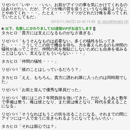
リゼパパ「いや・・・いい。お前がアイツの事を気にかけてくれるの
はありがたい。だが、アイツが俺の背を追うというなら煽るようなこ
とやめてくれ・・・。たとえ・・・アイツがどれだけ俺を慕ってくれ
ていたとしてもだ」
2015/11/08(日) 20:42:19.85
ID: MzUW9miB0 (8)
6:
以下、名無しにかわりましてSS速報VIPがお送りします
[]
タカヒロ「貴方には支えになるものがなさ過ぎる」
リゼパパ「もうそんなものは必要ない。多くの犠牲を払ってき
た。・・・こうしてこの街で機会を待ち、力を蓄えられるのも仲間の
犠牲があってこそだ。仲間の死を無駄にしないためにも自身を省みる
ことはしない。支えなどもういらない・・・」
タカヒロ「仲間の犠牲・・・」
リゼパパ「彼のことはしっているだろう？」
タカヒロ「ええ、もちろん。貴方に誘われ隊に入ったのは同時期でし
た」
リゼパパ「お前と並んで優秀な隊員だった」
リゼパパ「彼にはこの７年間負担を強いてきた。だが、もうあと数年
で準備は整う。俺は彼となり、また彼は俺となり、時代を変えること
になる」
リゼパパ「そうなればもうこの街を出ることになる。それまでの間に
アイツには一人で全うに生きられるようになってもらいたい」
タカヒロ「それは親心では？」