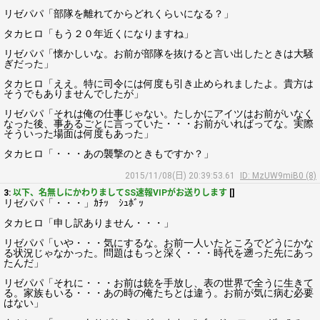
リゼパパ「部隊を離れてからどれくらいになる？」
タカヒロ「もう２０年近くになりますね」
リゼパパ「懐かしいな。お前が部隊を抜けると言い出したときは大騒
ぎだった」
タカヒロ「ええ。特に司令には何度も引き止められましたよ。貴方は
そうでもありませんでしたが」
リゼパパ「それは俺の仕事じゃない。たしかにアイツはお前がいなく
なった後、事あるごとに言っていた・・・お前がいればってな。実際
そういった場面は何度もあった」
タカヒロ「・・・あの襲撃のときもですか？」
2015/11/08(日) 20:39:53.61
ID: MzUW9miB0 (8)
3:
以下、名無しにかわりましてSS速報VIPがお送りします
[]
リゼパパ「・・・」ｶﾁｯ ｼｭﾎﾞｯ
タカヒロ「申し訳ありません・・・」
リゼパパ「いや・・・気にするな。お前一人いたところでどうにかな
る状況じゃなかった。問題はもっと深く・・・時代を遡った先にあっ
たんだ」
リゼパパ「それに・・・お前は銃を手放し、表の世界で全うに生きて
る。家族もいる・・・あの時の俺たちとは違う。お前が気に病む必要
はない」