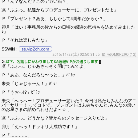
Ｐ「ん？なんだ？このデカい箱？」
凛「ふふっ。私達からプロデューサーに、プレゼントだよ」
Ｐ「プレゼント？ああ、もしかして4周年だからか？」
卯月「はい！事務所の皆からの日頃の感謝の気持ちを込めてみました
♪」
Ｐ「それは楽しみだな」
SSWiki :
ss.vip2ch.com
2015/11/28(土) 02:50:31.55
ID: vdQM0Rz9O (12)
2:
以下、名無しにかわりましてSS速報VIPがお送りします
[]
凛「ふふっ。じゃあさっそく開けてみてよ」
Ｐ「ああ。なんだろな〜っと…」ﾊﾟｶｯ
未央「じゃじゃ〜ん！」ﾊﾞｯ!
Ｐ「うおっ!?」ﾋﾞｸｯ
未央「へっへー！プロデューサー驚いた？ 今日は私たちみんなのアニ
バーサリー！ ってコトで、 プレゼントは未央ちゃんと､みんなの想い
のお星さまの詰め合わせだよ～☆ 」
凛「ふふっ。どうかな？皆からのメッセージ入りだよ」
卯月「えへっ！ドッキリ大成功です！」
Ｐ「…………」