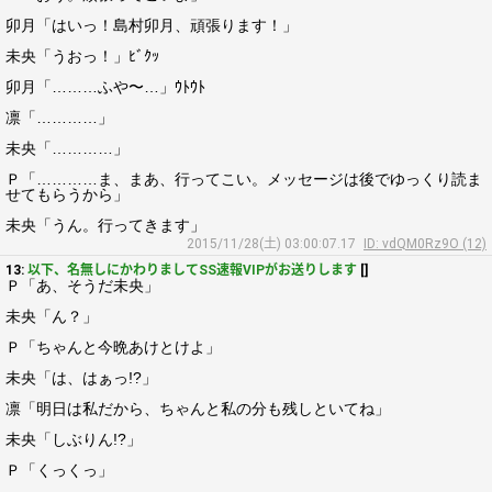
卯月「はいっ！島村卯月、頑張ります！」
未央「うおっ！」ﾋﾞｸｯ
卯月「………ふや〜…」ｳﾄｳﾄ
凛「…………」
未央「…………」
Ｐ「…………ま、まあ、行ってこい。メッセージは後でゆっくり読ま
せてもらうから」
未央「うん。行ってきます」
2015/11/28(土) 03:00:07.17
ID: vdQM0Rz9O (12)
13:
以下、名無しにかわりましてSS速報VIPがお送りします
[]
Ｐ「あ、そうだ未央」
未央「ん？」
Ｐ「ちゃんと今晩あけとけよ」
未央「は、はぁっ!?」
凛「明日は私だから、ちゃんと私の分も残しといてね」
未央「しぶりん!?」
Ｐ「くっくっ」