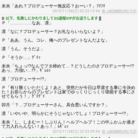
未央「あれ？プロデューサー無反応？おーい？」ﾌﾘﾌﾘ
2015/11/28(土) 02:52:13.94
ID: vdQM0Rz9O (12)
3:
以下、名無しにかわりましてSS速報VIPがお送りします
[]
Ｐ「……………なあ、凛」
凛「なに？プロデューサー？お礼ならいらないよ？」
Ｐ「ああ、うん。コレ、俺へのプレゼントなんだよな」
凛「うん。そうだよ」
Ｐ「そうか…」ｸﾞｲｯ
未央「ちょっ!?なんでフタ締めて…？どうしたのさプロデューサー!?
あっ、力強い…!?」ｷﾞｭﾑｯ
凛「プロデューサー!?」
Ｐ「有り難くいただくよ！あと、突然だが今日は早退する事に今決め
た！お前らからのプレゼントは家でゆっくりじっくり堪能する事にさ
せてもらう！」ｸﾞｲｸﾞｲ
卯月「？…プロデューサーさん、具合悪いんですか？」
凛「いやいや、明らかにそうじゃないでしょ！プロデューサー!?」
未央「し、しまむー！しぶりん！ヘルプヘルプ！この中ふかふか過ぎ
て力入れらんない！あっ！」ﾑｷﾞｭｯ
2015/11/28(土) 02:53:09.84
ID: vdQM0Rz9O (12)