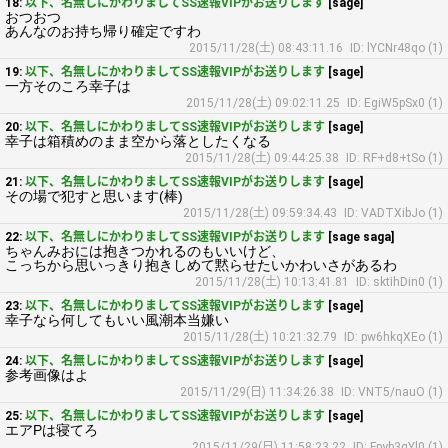
18:
以下、名無しにかわりましてSS速報VIPがお送りします
[sage]
おつおつ
あんなのお持ち帰り確定ですわ
2015/11/28(土) 08:43:11.16
ID: lYCNr48qo (1)
19:
以下、名無しにかわりましてSS速報VIPがお送りします
[sage]
一方そのころ幸子は
2015/11/28(土) 09:02:11.25
ID: EgiW5pSx0 (1)
20:
以下、名無しにかわりましてSS速報VIPがお送りします
[sage]
幸子は箱積めのまま空から落としたくなる
2015/11/28(土) 09:44:25.38
ID: RF+d8+tSo (1)
21:
以下、名無しにかわりましてSS速報VIPがお送りします
[sage]
その場で犯すと思います(棒)
2015/11/28(土) 09:59:34.43
ID: VADTXibJo (1)
22:
以下、名無しにかわりましてSS速報VIPがお送りします
[sage saga]
ちゃんみおには抱きつかれるのもいいけど、
こっちから思いっきり抱きしめて黙らせたいかわいさがあるわ
2015/11/28(土) 10:13:41.81
ID: sktihDin0 (1)
23:
以下、名無しにかわりましてSS速報VIPがお送りします
[sage]
幸子なら何してもいい風潮本当嫌い
2015/11/28(土) 10:21:32.79
ID: pw6hkqXEo (1)
24:
以下、名無しにかわりましてSS速報VIPがお送りします
[sage]
参考画像はよ
2015/11/29(日) 11:34:26.38
ID: VNT5/nauO (1)
25:
以下、名無しにかわりましてSS速報VIPがお送りします
[sage]
エアPは寝てろ
2015/11/29(日) 11:58:23.22
ID: Fpyb3qYl0 (1)