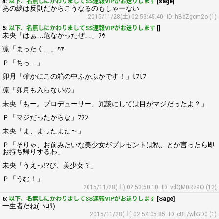
4:
以下、名無しにかわりましてSS速報VIPがお送りします
[sage]
あの絵は反則だからこうなるのもしゃーない
2015/11/28(土) 02:53:45.40
ID: hBeZgcm2o (1)
5:
以下、名無しにかわりましてSS速報VIPがお送りします
[]
未央「はぁ…危なかったぜ…」ﾌｩ
凛「まったく…」ﾊｧ
Ｐ「ちっ…」
卯月「確かにこの箱の中ふかふかです！」ﾓﾌﾓﾌ
凛「卯月も入らないの」
未央「もー。プロデューサー、冗談にしては目がマジだったよ？」
Ｐ「マジだったからな」ﾌﾌﾝ
未央「ま、まったまた〜」
Ｐ「そりゃ、お前みたいな美少女がプレゼントは私、とか言ったら即
お持ち帰りするわ」
未央「うえっ!?び、美少女？」
Ｐ「うむ！」
2015/11/28(土) 02:53:50.10
ID: vdQM0Rz9O (12)
6:
以下、名無しにかわりましてSS速報VIPがお送りします
[Sage]
一生者だね(ﾆｯｺﾘ)
2015/11/28(土) 02:54:05.85
ID: c8E/wbGD0 (1)