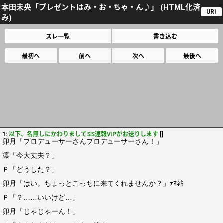
本田未央「プレゼントはみ・お・ちゃ・ん♪」 (HTML化済
URI
み)
スレ一覧
書き込む
最初へ
前へ
次へ
最後へ
1:
以下、名無しにかわりましてSS速報VIPがお送りします
[]
卯月「プロデューサーさんプロデューサーさん！」
凛「今大丈夫？」
Ｐ「どうした？」
卯月「はい。ちょっとこっちに来てくれませんか？」ﾃﾏﾈｷ
Ｐ「？……いいけど…」
卯月「じゃじゃーん！」