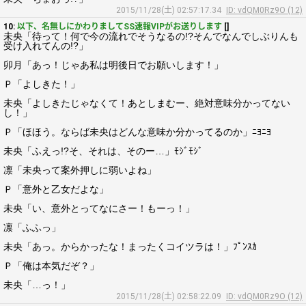
2015/11/28(土) 02:57:17.34
ID: vdQM0Rz9O (12)
10:
以下、名無しにかわりましてSS速報VIPがお送りします
[]
未央「待って！何で今の流れでそうなるの!?そんでなんでしぶりんも
受け入れてんの!?」
卯月「あっ！じゃあ私は明後日でお願いします！」
Ｐ「よしきた！」
未央「よしきたじゃなくて！あとしまむー、絶対意味分かってない
し！」
Ｐ「ほほう。ならば未央はどんな意味か分かってるのか」ﾆﾖﾆﾖ
未央「ふえっ!?そ、それは、そのー…」ﾓｼﾞﾓｼﾞ
凛「未央って案外押しに弱いよね」
Ｐ「意外と乙女だよな」
未央「い、意外とってなにさー！もーっ！」
凛「ふふっ」
未央「あっ。からかったな！まったくコイツラは！」ﾌﾟﾝｽｶ
Ｐ「俺は本気だぞ？」
未央「…っ！」
2015/11/28(土) 02:58:22.09
ID: vdQM0Rz9O (12)