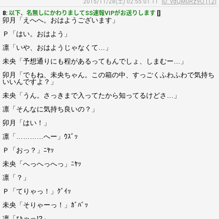
2015/11/28(土) 02:55:01.11
ID: vdQM0Rz9O (12)
8:
以下、名無しにかわりましてSS速報VIPがお送りします
[]
卯月「えへへ。おはようございます」
Ｐ「はい。おはよう」
凛「いや、おはようじゃなくて…」
未央「予想通りにも程があるってもんでしょ、しまむー…」
卯月「でもね、未央ちゃん。この箱の中、すっごくふわふわで気持ち
いいんですよ？」
未央「うん。さっきまで入ってたから知ってるけどさ…」
凛「そんなに気持ち良いの？」
卯月「はい！」
凛「…………へー」ｳｽﾞｯ
Ｐ「おっ？」ﾆﾔｯ
未央「へっへっへっ」ﾆﾔｯ
凛「？」
Ｐ「てりゃっ！」ｸﾞｲｯ
未央「そりゃーっ！」ｶﾞﾊﾞｯ
凛「ひゃっ!?」