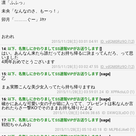
凛「ふふっ」
未央「なんなのさ、もーっ！」
卯月「………ぐー」ｽﾔｧ
おわれ
2015/11/28(土) 03:01:04.91
ID: vdQM0Rz9O (12)
14:
以下、名無しにかわりましてSS速報VIPがお送りします
[]
はい。あんなん来たら誰だってお持ち帰るに決まってんだろ、って思
いました
4周年おめでとうございます
2015/11/28(土) 03:02:47.55
ID: vdQM0Rz9O (12)
15:
以下、名無しにかわりましてSS速報VIPがお送りします
[sage]
乙
まぁ実際こんな美少女入ってたら持ち帰りますね
2015/11/28(土) 03:59:01.24
ID: XPPAcIuLO (1)
16:
以下、名無しにかわりましてSS速報VIPがお送りします
[sage]
確かにあんな可愛い女の子が箱に入ってて、プレゼントは私なんか言
われたらさ一撃KOでそのままお持ち帰りだよな
2015/11/28(土) 04:06:38.65
ID: DXWQ3LxDO (1)
17:
以下、名無しにかわりましてSS速報VIPがお送りします
[sage]
戦犯ちゃんみお
2015/11/28(土) 05:10:43.18
ID: MLPBdJAe0 (1)