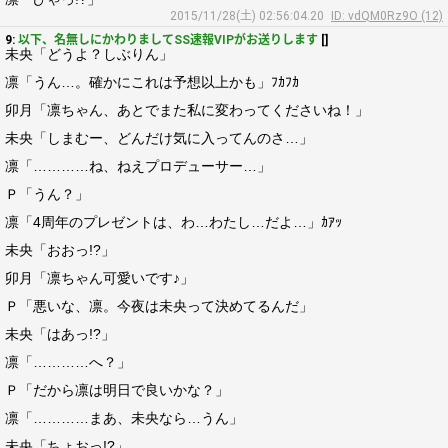
2015/11/28(土) 02:56:04.20
ID: vdQM0Rz9O (12)
9:
以下、名無しにかわりましてSS速報VIPがお送りします
[]
未央「どうよ？しぶりん」
凛「うん…。確かにこれは予想以上かも」ﾌｶﾌｶ
卯月「凛ちゃん、あとでまた私に変わってくださいね！」
未央「しまむー、どんだけ気に入ってんのさ…」
凛「…………ね、ねえプロデューサー…」
Ｐ「うん？」
凛「4周年のプレゼントは、わ…わたし…だよ…」ｶｱｯ
未央「おおっ!?」
卯月「凛ちゃん可愛いです♪」
Ｐ「悪いな、凛。今夜は未央って決めてるんだ」
未央「はあっ!?」
凛「…………へ？」
Ｐ「だから凛は明日で良いかな？」
凛「…………まあ、未央なら…うん」
未央「ちょおっ!?」