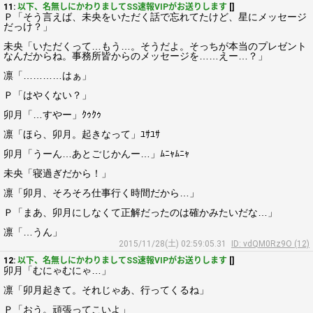
11:
以下、名無しにかわりましてSS速報VIPがお送りします
[]
Ｐ「そう言えば、未央をいただく話で忘れてたけど、星にメッセージ
だっけ？」
未央「いただくって…もう…。そうだよ。そっちが本当のプレゼント
なんだからね。事務所皆からのメッセージを……えー…？」
凛「…………はぁ」
Ｐ「はやくない？」
卯月「…すやー」ｸｩｸｩ
凛「ほら、卯月。起きなって」ﾕｻﾕｻ
卯月「うーん…あとごじかんー…」ﾑﾆｬﾑﾆｬ
未央「寝過ぎだから！」
凛「卯月、そろそろ仕事行く時間だから…」
Ｐ「まあ、卯月にしなくて正解だったのは確かみたいだな…」
凛「…うん」
2015/11/28(土) 02:59:05.31
ID: vdQM0Rz9O (12)
12:
以下、名無しにかわりましてSS速報VIPがお送りします
[]
卯月「むにゃむにゃ…」
凛「卯月起きて。それじゃあ、行ってくるね」
Ｐ「おう。頑張ってこいよ」