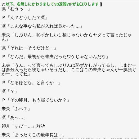
7:
以下、名無しにかわりましてSS速報VIPがお送りします
[]
凛「むうっ…」
Ｐ「ん？どうした？凛」
凛「こんな事なら私が入れば良かった…」
未央「しぶりん、恥ずかしいし柄じゃないからヤダって言ったじゃ
ん」
凛「それは…そうだけど…」
Ｐ「なんだ。最初から未央だったワケじゃないんだな」
未央「うん。って言ってもしぶりんは恥ずかしがってるし、しまむー
は多分入ったら寝ちゃいそうだし、ここはこの未央ちゃんが一肌脱ぐ
かー、ってね」
Ｐ「なるほどな。と言うか…」
凛「？」
Ｐ「その卯月、もう寝てないか？」
未央「ふへ？」
凛「あっ…」
卯月「すぴー…」ｽﾔｽﾔ
未央「まったくこの最年長は…」