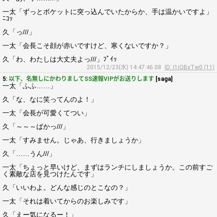
一太「ずっとポケットに突っ込んでいたからか、手は温かいですよ」
ﾆｺｯ
久「っ///」
一太「会長こそ顔が赤いですけど、寒くないですか？」
久「わ、わたしは大丈夫よっ///」ﾌﾟｲｯ
2015/12/23(水) 14:47:46.08
ID: I1iQBxTw0 (11)
5:
以下、名無しにかわりましてSS速報VIPがお送りします
[saga]
一太「ふふ……」
久「な、なに笑ってんのよ！」
一太「会長が可愛くてつい」
久「～～～ばかっ///」
一太「すみません。じゃあ、行きましょうか」
久「……うん///」
一太「ちょっと早いけど、まずはランチにしましょうか。この前すご
く素敵な店を見つけたんです」
久「いいわよ。どんな感じのとこなの？」
一太「それは着いてからのお楽しみです」
久「えー気になるー！」