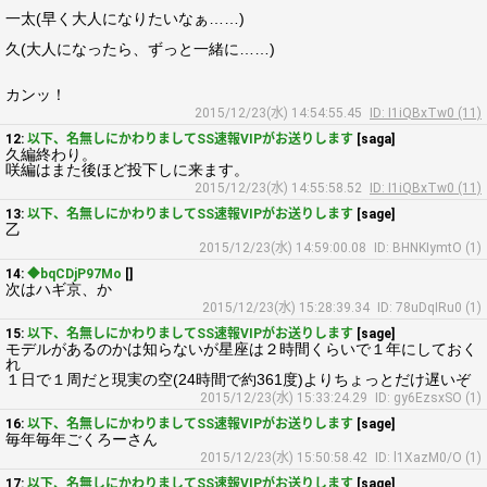
一太(早く大人になりたいなぁ……)
久(大人になったら、ずっと一緒に……)
カンッ！
2015/12/23(水) 14:54:55.45
ID: I1iQBxTw0 (11)
12:
以下、名無しにかわりましてSS速報VIPがお送りします
[saga]
久編終わり。
咲編はまた後ほど投下しに来ます。
2015/12/23(水) 14:55:58.52
ID: I1iQBxTw0 (11)
13:
以下、名無しにかわりましてSS速報VIPがお送りします
[sage]
乙
2015/12/23(水) 14:59:00.08
ID: BHNKIymtO (1)
14:
◆bqCDjP97Mo
[]
次はハギ京、か
2015/12/23(水) 15:28:39.34
ID: 78uDqIRu0 (1)
15:
以下、名無しにかわりましてSS速報VIPがお送りします
[sage]
モデルがあるのかは知らないが星座は２時間くらいで１年にしておく
れ
１日で１周だと現実の空(24時間で約361度)よりちょっとだけ遅いぞ
2015/12/23(水) 15:33:24.29
ID: gy6EzsxSO (1)
16:
以下、名無しにかわりましてSS速報VIPがお送りします
[sage]
毎年毎年ごくろーさん
2015/12/23(水) 15:50:58.42
ID: l1XazM0/O (1)
17:
以下、名無しにかわりましてSS速報VIPがお送りします
[sage]