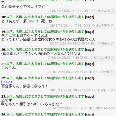
乙
久が幸せそうで何よりです
2015/12/23(水) 16:17:04.30
ID: YJar+LWn0 (1)
18:
以下、名無しにかわりましてSS速報VIPがお送りします
[sage]
とりあえず、屑
>>1
死 ね
2015/12/23(水) 17:33:15.63
ID: iIjWPtFYO (1)
19:
以下、名無しにかわりましてSS速報VIPがお送りします
[sage]
そこは京太郎でやってくれよ
どうでもいい脇役に京太郎の女を奪われるのは我慢ならん
2015/12/23(水) 19:50:09.91
ID: tlONN/r+o (1)
20:
以下、名無しにかわりましてSS速報VIPがお送りします
[sage]
(京太郎もどうでもいい脇役の一人なんだけどね)
2015/12/23(水) 19:56:27.63
ID: M0rCjUvEO (1)
21:
以下、名無しにかわりましてSS速報VIPがお送りします
[sage]
しねごみ
2015/12/23(水) 20:29:39.06
ID: sK1++hVfo (1)
22:
以下、名無しにかわりましてSS速報VIPがお送りします
[sage]
>>20
百合豚くん、病室に戻ろう！
2015/12/23(水) 20:33:16.00
ID: 1ic2hjELo (1)
23:
以下、名無しにかわりましてSS速報VIPがお送りします
[sage]
乙です
咲ちゃんの相手はハギヨシさんかな？
2015/12/23(水) 23:11:56.16
ID: upKpY16nO (1)
24:
以下、名無しにかわりましてSS速報VIPがお送りします
[sage]