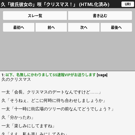
久「彼氏彼女の」咲「クリスマス！」 (HTML化済み)
URI
スレ一覧
書き込む
最初へ
前へ
次へ
最後へ
1:
以下、名無しにかわりましてSS速報VIPがお送りします
[saga]
久のクリスマス
一太「会長。クリスマスのデートなんですけど……」
久「そうねぇ、どこに何時に待ち合わせしましょうか」
一太「十一時に街広場のツリーの前なんてどうでしょう？」
久「分かったわ」
一太「楽しみにしてますね」
久「ええ。私も楽しみにしてるわ」