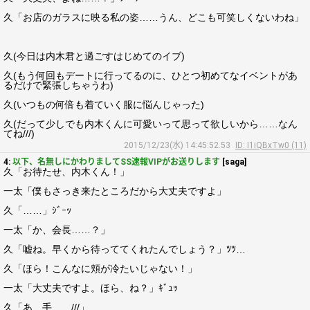
久「お店のガラスに映る私の姿……うん、どこも可笑しくないわね」
久(今日は内木君と過ごすはじめてのイブ)
久(もう何回もデートに行ってるのに、ひとつ初めてなイベントがあ
るだけで緊張しちゃうわ)
久(いつもの何倍も着ていく服に悩んじゃった)
久(だって少しでも内木くんに可愛いって思って欲しいから……なん
てね///)
2015/12/23(水) 14:45:52.53
ID: I1iQBxTw0 (11)
4:
以下、名無しにかわりましてSS速報VIPがお送りします
[saga]
久「お待たせ、内木くん！」
一太「僕もさっき来たところだから大丈夫ですよ」
久「……」ｼﾞｰｯ
一太「か、会長……？」
久「嘘ね。早くから待っててくれたんでしょう？」ﾂﾂ…
久「ほら！こんなに頬が冷たいじゃない！」
一太「大丈夫ですよ。ほら、ね？」ｷﾞｭｯ
久「あ、手……///」