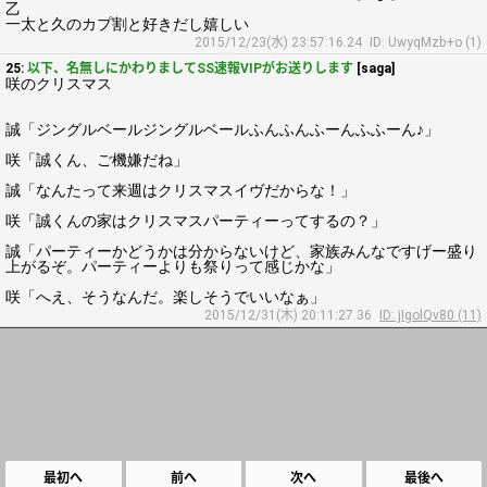
乙
一太と久のカプ割と好きだし嬉しい
2015/12/23(水) 23:57:16.24
ID: UwyqMzb+o (1)
25:
以下、名無しにかわりましてSS速報VIPがお送りします
[saga]
咲のクリスマス
誠「ジングルベールジングルベールふんふんふーんふふーん♪」
咲「誠くん、ご機嫌だね」
誠「なんたって来週はクリスマスイヴだからな！」
咲「誠くんの家はクリスマスパーティーってするの？」
誠「パーティーかどうかは分からないけど、家族みんなですげー盛り
上がるぞ。パーティーよりも祭りって感じかな」
咲「へえ、そうなんだ。楽しそうでいいなぁ」
2015/12/31(木) 20:11:27.36
ID: jIgolQv80 (11)
最初へ
前へ
次へ
最後へ