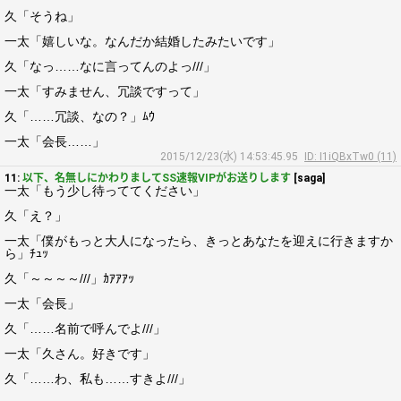
久「そうね」
一太「嬉しいな。なんだか結婚したみたいです」
久「なっ……なに言ってんのよっ///」
一太「すみません、冗談ですって」
久「……冗談、なの？」ﾑｳ
一太「会長……」
2015/12/23(水) 14:53:45.95
ID: I1iQBxTw0 (11)
11:
以下、名無しにかわりましてSS速報VIPがお送りします
[saga]
一太「もう少し待っててください」
久「え？」
一太「僕がもっと大人になったら、きっとあなたを迎えに行きますか
ら」ﾁｭｯ
久「～～～～///」ｶｱｱｱｯ
一太「会長」
久「……名前で呼んでよ///」
一太「久さん。好きです」
久「……わ、私も……すきよ///」