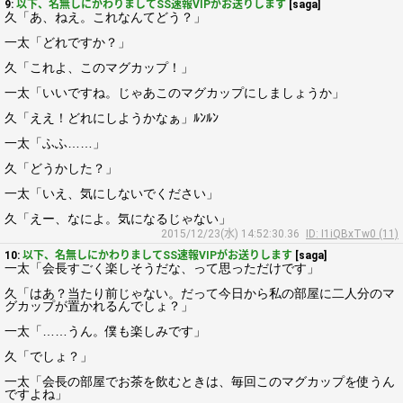
9:
以下、名無しにかわりましてSS速報VIPがお送りします
[saga]
久「あ、ねえ。これなんてどう？」
一太「どれですか？」
久「これよ、このマグカップ！」
一太「いいですね。じゃあこのマグカップにしましょうか」
久「ええ！どれにしようかなぁ」ﾙﾝﾙﾝ
一太「ふふ……」
久「どうかした？」
一太「いえ、気にしないでください」
久「えー、なによ。気になるじゃない」
2015/12/23(水) 14:52:30.36
ID: I1iQBxTw0 (11)
10:
以下、名無しにかわりましてSS速報VIPがお送りします
[saga]
一太「会長すごく楽しそうだな、って思っただけです」
久「はあ？当たり前じゃない。だって今日から私の部屋に二人分のマ
グカップが置かれるんでしょ？」
一太「……うん。僕も楽しみです」
久「でしょ？」
一太「会長の部屋でお茶を飲むときは、毎回このマグカップを使うん
ですよね」