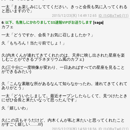
一太「まぁ楽しみにしててください。きっと会長も気に入ってくれる
と思いますので」
2015/12/23(水) 14:49:12.65
ID: I1iQBxTw0 (11)
6:
以下、名無しにかわりましてSS速報VIPがお送りします
[saga]
カフェ
一太「どうですか、会長？お気に召しましたか？」
久「もちろん！当たり前でしょ！」
久(内木くんが連れてきてくれたのは、天井に映し出された星座を楽
しむことができるプラネタリウム風のカフェ)
久(三十分に一度映像が変わり、一日あればすべての星座を見ること
ができるみたい)
久「こんな素敵な所があるなんて知らなかったわ。連れてきてくれて
ありがとう」
一太「どういたしまして。最近オープンしたらしくて、見つけたとき
にぜひ会長と来たいなって思ったんです」
久「嬉しいわ」
久(この店もそうだけど、内木くんが私と来たいと思ってくれたこと
がすごく嬉しい……///)
2015/12/23(水) 14:50:18.56
ID: I1iQBxTw0 (11)