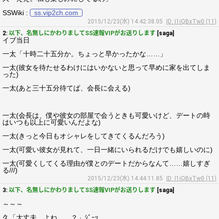
SSWiki :
ss.vip2ch.com
2015/12/23(水) 14:42:38.05
ID: I1iQBxTw0 (11)
2:
以下、名無しにかわりましてSS速報VIPがお送りします
[saga]
イブ当日
一太「十時二十五分か。ちょっと早かったかな……」
一太(彼女を待たせるわけにはいかないと思って早めに家を出てしま
った)
一太(あと三十五分待てば、会長に会える)
一太(会長は、僕や彼女の部屋で会うときも可愛いけど、デートの時
はいつも以上に可愛いんだよな)
一太(きっと今日もオシャレをしてきてくるんだろう)
一太(可愛い彼女が見れて、一日一緒にいられるだけでも嬉しいのに)
一太(可愛くしてくる理由が僕とのデートだからなんて……嬉しすぎ
る///)
2015/12/23(水) 14:44:11.85
ID: I1iQBxTw0 (11)
3:
以下、名無しにかわりましてSS速報VIPがお送りします
[saga]
～～～
久「大丈夫、よね……？」ｼﾞｰｯ