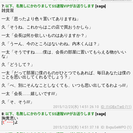
7:
以下、名無しにかわりましてSS速報VIPがお送りします
[saga]
雑貨屋
一太「思ったより色々置いてありますね」
久「そうね。これからはこの店で買おうかしら」
一太「会長は何か欲しいものはありますか？」
久「うーん、今のところはないわね。内木くんは？」
一太「そうですね……僕は、会長の部屋に置いてもらえる物がいい
な」
久「どうして？」
一太「だって部屋に僕のものがひとつでもあれば、毎日あなたは僕の
ことを思い出してくれるでしょう？」
久「べ、別にそんなことしなくても、いつも思い出してるわよっ///」
一太「会長……嬉しいです///」
久「そ、そう///」
2015/12/23(水) 14:51:26.10
ID: I1iQBxTw0 (11)
8:
以下、名無しにかわりましてSS速報VIPがお送りします
[sage]
胸糞悪い
[
ﾋﾟｰｰｰ
]よ
2015/12/23(水) 14:51:37.18
ID: BvpuGeWPO (1)