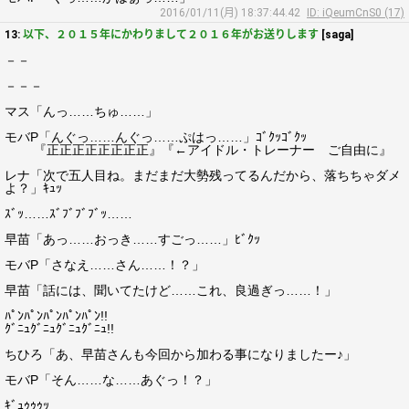
2016/01/11(月) 18:37:44.42
ID: iQeumCnS0 (17)
13:
以下、２０１５年にかわりまして２０１６年がお送りします
[saga]
－－
－－－
マス「んっ……ちゅ……」
モバP「んぐっ……んぐっ……ぷはっ……」ｺﾞｸｯｺﾞｸｯ
『正正正正正正正正』『←アイドル・トレーナー ご自由に』
レナ「次で五人目ね。まだまだ大勢残ってるんだから、落ちちゃダメ
よ？」ｷｭｯ
ｽﾞｯ……ｽﾞﾌﾞﾌﾞﾌﾞｯ……
早苗「あっ……おっき……すごっ……」ﾋﾞｸｯ
モバP「さなえ……さん……！？」
早苗「話には、聞いてたけど……これ、良過ぎっ……！」
ﾊﾟﾝﾊﾟﾝﾊﾟﾝﾊﾟﾝﾊﾟﾝ!!
ｸﾞﾆｭｸﾞﾆｭｸﾞﾆｭｸﾞﾆｭ!!
ちひろ「あ、早苗さんも今回から加わる事になりましたー♪」
モバP「そん……な……あぐっ！？」
ｷﾞｭｩｩｩｯ