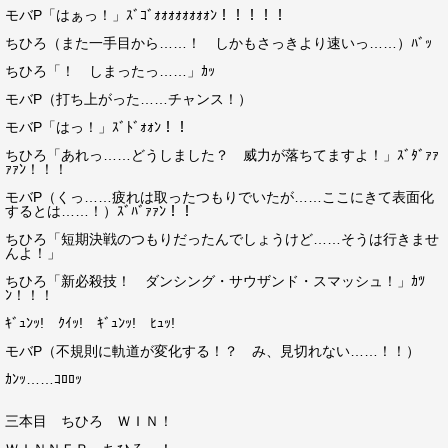
モバP「はぁっ！」ｽﾞｺﾞｫｫｫｫｫｫｫｫﾝ！！！！！
ちひろ（また一手目から……！ しかもさっきより速いっ……）ﾊﾞｯ
ちひろ「！ しまったっ……」ｶｯ
モバP（打ち上がった……チャンス！）
モバP「はっ！」ｽﾞﾄﾞｫｫﾝ！！
ちひろ「あれっ……どうしました？ 威力が落ちてますよ！」ｽﾞﾀﾞｧｧ
ｧｧﾝ！！！
モバP（くっ……疲れは取ったつもりでいたが……ここにきて表面化
するとは……！）ｽﾞﾊﾞｧｧﾝ！！
ちひろ「短期決戦のつもりだったんでしょうけど……そうは行きませ
んよ！」
ちひろ「新必殺技！ ダンシング・サウザンド・スマッシュ！」ｶﾂ
ﾝ！！！
ｷﾞｭﾝｯ! ｸｲｯ! ｷﾞｭﾝｯ! ﾋｭｯ!
モバP（不規則に軌道が変化する！？ み、見切れない……！！）
ｶﾝｯ……ｺﾛﾛｯ
三本目 ちひろ ＷＩＮ！