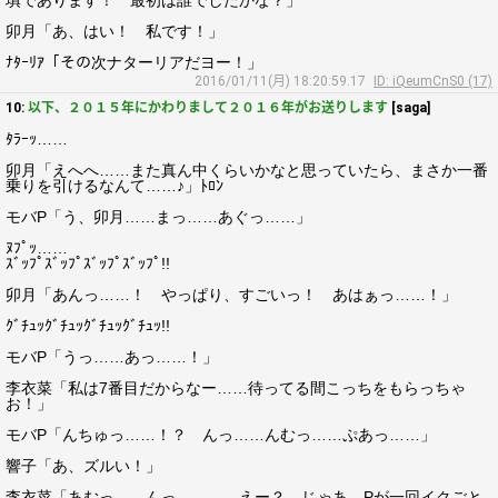
填であります！ 最初は誰でしたかな？」
卯月「あ、はい！ 私です！」
ﾅﾀｰﾘｱ「その次ナターリアだヨー！」
2016/01/11(月) 18:20:59.17
ID: iQeumCnS0 (17)
10:
以下、２０１５年にかわりまして２０１６年がお送りします
[saga]
ﾀﾗｰｯ……
卯月「えへへ……また真ん中くらいかなと思っていたら、まさか一番
乗りを引けるなんて……♪」ﾄﾛﾝ
モバP「う、卯月……まっ……あぐっ……」
ﾇﾌﾟｯ……
ｽﾞｯﾌﾟｽﾞｯﾌﾟｽﾞｯﾌﾟｽﾞｯﾌﾟ!!
卯月「あんっ……！ やっぱり、すごいっ！ あはぁっ……！」
ｸﾞﾁｭｯｸﾞﾁｭｯｸﾞﾁｭｯｸﾞﾁｭｯ!!
モバP「うっ……あっ……！」
李衣菜「私は7番目だからなー……待ってる間こっちをもらっちゃ
お！」
モバP「んちゅっ……！？ んっ……んむっ……ぷあっ……」
響子「あ、ズルい！」
李衣菜「あむっ……んっ…………えー？ じゃあ、Pが一回イクごと