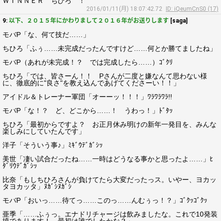
ＷＩＮＮＥＲ ちひろ ！
2016/01/11(月) 18:07:42.72
ID: iQeumCnS0 (17)
9:
以下、２０１５年にかわりまして２０１６年がお送りします
[saga]
モバP「な、何て技だ……」
ちひろ「ふぅ……未完成だったんですけど……何とか勝てましたね」
モバP（あれが未完成！？ では完成したら……）ｺﾞｸﾘ
ちひろ「では、皆さーん！！ Pさんが二度と嫌なんて思わない様
に、徹底的に"良さ"を教え込んであげてくださーい！！」
アイドル＆トレーナー軍団「オーーッ！！！」ﾜﾗﾜﾗﾜﾗ!!
モバP「な！？ ど、どこから……！ うわっ！」ﾄﾞﾀｯ
ちひろ「最初からですよ？ お正月休み明けの新年一発目を、みんな
楽しみにしていたんです」
洋子「そういう事♪」ﾐｷﾞｳﾃﾞｶﾞｼｯ
美世「凄い試合だったね……一時はどうなる事かと思ったよ……」ﾋ
ﾀﾞﾘｳﾃﾞｶﾞｼｯ
比奈「もしちひろさんが負けてたら大変だったっス。いやー、ヨカッ
タヨカッタ」ﾇｶﾞｼﾇｶﾞｼ
モバP「おいっ……待てっ……このっ……んむぅっ！？」ｺﾞｸｯｺﾞｸｯ
亜季「……ふぅっ。エナドリチャージは飲みましたな。これで10発装