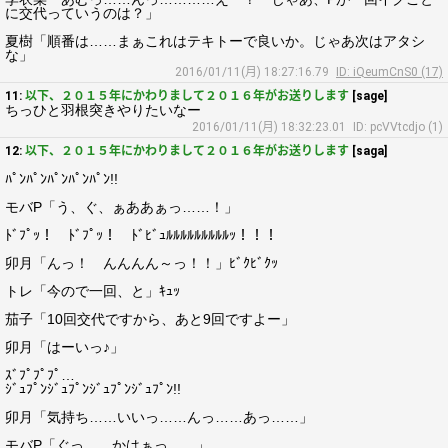
に交代っていうのは？」
夏樹「順番は……まぁこれはテキトーで良いか。じゃあ次はアタシ
な」
2016/01/11(月) 18:27:16.79
ID: iQeumCnS0 (17)
11:
以下、２０１５年にかわりまして２０１６年がお送りします
[sage]
ちっひと羽根突きやりたいなー
2016/01/11(月) 18:32:23.01
ID: pcVVtcdjo (1)
12:
以下、２０１５年にかわりまして２０１６年がお送りします
[saga]
ﾊﾟﾝﾊﾟﾝﾊﾟﾝﾊﾟﾝﾊﾟﾝ!!
モバP「う、ぐ、ぁああぁっ……！」
ﾄﾞﾌﾟｯ！ ﾄﾞﾌﾟｯ！ ﾄﾞﾋﾞｭﾙﾙﾙﾙﾙﾙﾙﾙﾙｯ！！！
卯月「んっ！ んんんん～っ！！」ﾋﾞｸﾋﾞｸｯ
トレ「今ので一回、と」ｷｭｯ
茄子「10回交代ですから、あと9回ですよー」
卯月「はーいっ♪」
ｽﾞﾌﾟﾌﾟﾌﾟ…
ｼﾞｭﾌﾟﾝｼﾞｭﾌﾟﾝｼﾞｭﾌﾟﾝｼﾞｭﾌﾟﾝ!!
卯月「気持ち……いいっ……んっ……あっ……」
モバP「ぐっ……かはぁっ……」