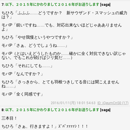
7:
以下、２０１５年にかわりまして２０１６年がお送りします
[saga]
ちひろ「ふふふ……どうですか？ 新サウザンド・スマッシュの威力
は？」
モバP「鋭いですね……でも、対応出来ないほどじゃあありません
よ」
ちひろ「やせ我慢というやつですか？」
モバP「さぁ、どうでしょうね……」
モバP（とはいえどうしたものか……確かに全く対抗できない訳じゃ
ない。でもこれが続けばジリ貧だ……）
ちひろ「それにしても……」
モバP「なんですか？」
ちひろ「さっきから、とても羽根つきしてる音には聞こえません
ね……」
モバP「全く同感です」
2016/01/11(月) 18:01:54.63
ID: iQeumCnS0 (17)
8:
以下、２０１５年にかわりまして２０１６年がお送りします
[saga]
三本目！
ちひろ「さぁ、行きますよ！」ｽﾞﾊﾞｧｧｧｧﾝ！！！