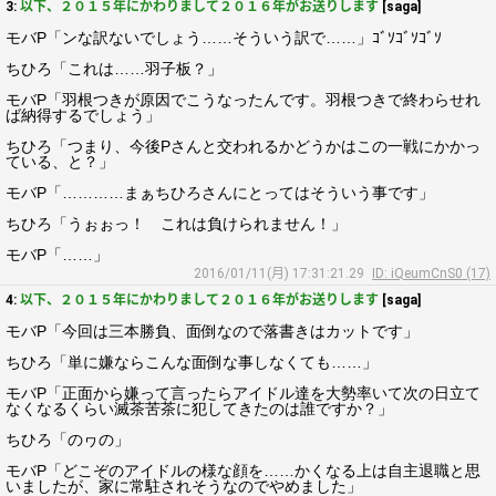
3:
以下、２０１５年にかわりまして２０１６年がお送りします
[saga]
モバP「ンな訳ないでしょう……そういう訳で……」ｺﾞｿｺﾞｿｺﾞｿ
ちひろ「これは……羽子板？」
モバP「羽根つきが原因でこうなったんです。羽根つきで終わらせれ
ば納得するでしょう」
ちひろ「つまり、今後Pさんと交われるかどうかはこの一戦にかかっ
ている、と？」
モバP「…………まぁちひろさんにとってはそういう事です」
ちひろ「うぉぉっ！ これは負けられません！」
モバP「……」
2016/01/11(月) 17:31:21.29
ID: iQeumCnS0 (17)
4:
以下、２０１５年にかわりまして２０１６年がお送りします
[saga]
モバP「今回は三本勝負、面倒なので落書きはカットです」
ちひろ「単に嫌ならこんな面倒な事しなくても……」
モバP「正面から嫌って言ったらアイドル達を大勢率いて次の日立て
なくなるくらい滅茶苦茶に犯してきたのは誰ですか？」
ちひろ「のヮの」
モバP「どこぞのアイドルの様な顔を……かくなる上は自主退職と思
いましたが、家に常駐されそうなのでやめました」