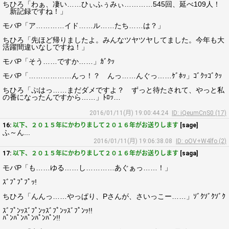
ちひろ「わぁ、凄い……ひぃふぅみぃ…………545回、延べ109人！
新記録ですね！」
モバP「ア…………イド……ル……たち……は？」
ちひろ「先ほど帰りましたよ。みんなツヤツヤしてました。今年も大
活躍間違いなしですね！」
モバP「そう……ですか……」ｶﾞｸｯ
モバP「………………んっ！？ んっ……んぐっ……ｹﾞﾎｯ」ｺﾞｸｯｺﾞｸｯ
ちひろ「ぷはっ……まだダメですよ？ ずっと待たされて、やっと私
の番になったんですから……」ﾄﾛｯ…
2016/01/11(月) 19:00:44.24
ID: iQeumCnS0 (17)
16:
以下、２０１５年にかわりまして２０１６年がお送りします
[sage]
ふ～ん...
2016/01/11(月) 19:06:38.08
ID: oOV+W4lfo (2)
17:
以下、２０１５年にかわりまして２０１６年がお送りします
[saga]
モバP「も……ゆる……し…………あぐぁっ……！」
ｽﾞﾌﾟﾌﾟﾌﾟｯ!
ちひろ「んんっ……やっぱり、Pさんが、さいっこー……」ｿﾞｸｿﾞｸｿﾞｸ
ｽﾞﾌﾟﾝｯｽﾞﾌﾟﾝｯｽﾞﾌﾟﾝｯｽﾞﾌﾟﾝｯ!!
ﾊﾟﾝﾊﾟﾝﾊﾟﾝﾊﾟﾝﾊﾟﾝ!!