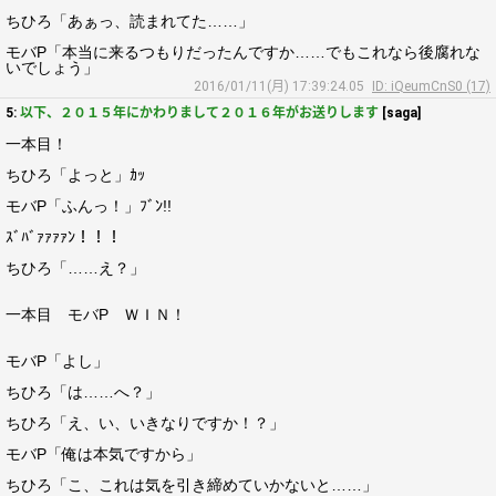
ちひろ「あぁっ、読まれてた……」
モバP「本当に来るつもりだったんですか……でもこれなら後腐れな
いでしょう」
2016/01/11(月) 17:39:24.05
ID: iQeumCnS0 (17)
5:
以下、２０１５年にかわりまして２０１６年がお送りします
[saga]
一本目！
ちひろ「よっと」ｶｯ
モバP「ふんっ！」ﾌﾞﾝ!!
ｽﾞﾊﾞｧｧｧｧﾝ！！！
ちひろ「……え？」
一本目 モバP ＷＩＮ！
モバP「よし」
ちひろ「は……へ？」
ちひろ「え、い、いきなりですか！？」
モバP「俺は本気ですから」
ちひろ「こ、これは気を引き締めていかないと……」