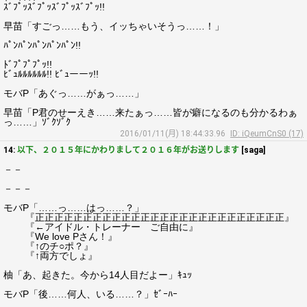
ｽﾞﾌﾟｯｽﾞﾌﾟｯｽﾞﾌﾟｯｽﾞﾌﾟｯ!!
早苗「すごっ……もう、イッちゃいそうっ……！」
ﾊﾟﾝﾊﾟﾝﾊﾟﾝﾊﾟﾝﾊﾟﾝ!!
ﾄﾞﾌﾟﾌﾟﾌﾟｯ!!
ﾋﾞｭﾙﾙﾙﾙﾙﾙ!! ﾋﾞｭーーｯ!!
モバP「あぐっ……がぁっ……」
早苗「P君のせーえき……来たぁっ……皆が癖になるのも分かるわぁ
っ……」ｿﾞｸｿﾞｸ
2016/01/11(月) 18:44:33.96
ID: iQeumCnS0 (17)
14:
以下、２０１５年にかわりまして２０１６年がお送りします
[saga]
－－
－－－
モバP「……っ……はっ……？」
『正正正正正正正正正正正正正正正正正正正正正正正正正正』
『←アイドル・トレーナー ご自由に』
『We love Pさん！』
『↑のチ○ポ？』
『↑両方でしょ』
柚「あ、起きた。今から14人目だよー」ｷｭｯ
モバP「後……何人、いる……？」ｾﾞｰﾊｰ