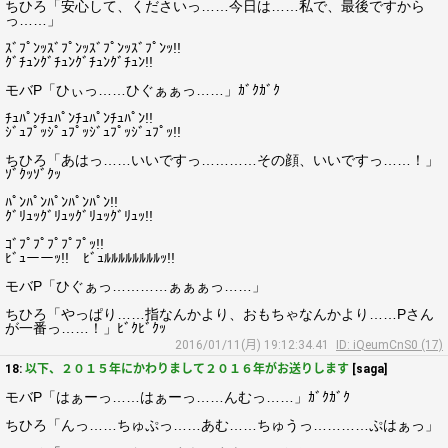
ちひろ「安心して、くださいっ……今日は……私で、最後ですから
っ……」
ｽﾞﾌﾟﾝｯｽﾞﾌﾟﾝｯｽﾞﾌﾟﾝｯｽﾞﾌﾟﾝｯ!!
ｸﾞﾁｭﾝｸﾞﾁｭﾝｸﾞﾁｭﾝｸﾞﾁｭﾝ!!
モバP「ひぃっ……ひぐぁぁっ……」ｶﾞｸｶﾞｸ
ﾁｭﾊﾟﾝﾁｭﾊﾟﾝﾁｭﾊﾟﾝﾁｭﾊﾟﾝ!!
ｼﾞｭﾌﾟｯｼﾟｭﾌﾟｯｼﾞｭﾌﾟｯｼﾞｭﾌﾟｯ!!
ちひろ「あはっ……いいですっ…………その顔、いいですっ……！」
ｿﾞｸｯｿﾞｸｯ
ﾊﾟﾝﾊﾟﾝﾊﾟﾝﾊﾟﾝﾊﾟﾝ!!
ｸﾞﾘｭｯｸﾞﾘｭｯｸﾞﾘｭｯｸﾞﾘｭｯ!!
ｺﾞﾌﾟﾌﾟﾌﾟﾌﾟﾌﾟｯ!!
ﾋﾞｭーーｯ!! ﾋﾞｭﾙﾙﾙﾙﾙﾙﾙﾙｯ!!
モバP「ひぐぁっ…………ぁぁぁっ……」
ちひろ「やっぱり……指なんかより、おもちゃなんかより……Pさん
が一番っ……！」ﾋﾞｸﾋﾞｸｯ
2016/01/11(月) 19:12:34.41
ID: iQeumCnS0 (17)
18:
以下、２０１５年にかわりまして２０１６年がお送りします
[saga]
モバP「はぁーっ……はぁーっ……んむっ……」ｶﾞｸｶﾞｸ
ちひろ「んっ……ちゅぷっ……あむ……ちゅうっ…………ぷはぁっ」