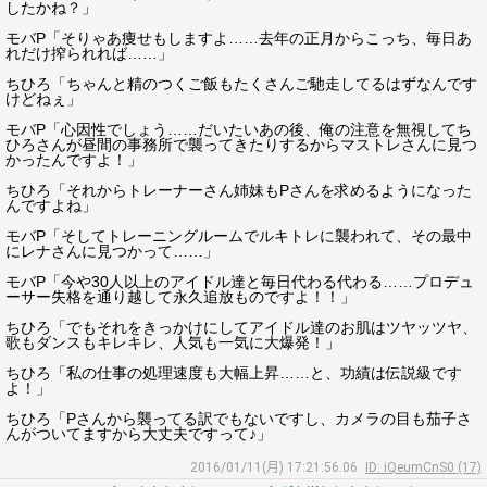
したかね？」
モバP「そりゃあ痩せもしますよ……去年の正月からこっち、毎日あ
れだけ搾られれば……」
ちひろ「ちゃんと精のつくご飯もたくさんご馳走してるはずなんです
けどねぇ」
モバP「心因性でしょう……だいたいあの後、俺の注意を無視してち
ひろさんが昼間の事務所で襲ってきたりするからマストレさんに見つ
かったんですよ！」
ちひろ「それからトレーナーさん姉妹もPさんを求めるようになった
んですよね」
モバP「そしてトレーニングルームでルキトレに襲われて、その最中
にレナさんに見つかって……」
モバP「今や30人以上のアイドル達と毎日代わる代わる……プロデュ
ーサー失格を通り越して永久追放ものですよ！！」
ちひろ「でもそれをきっかけにしてアイドル達のお肌はツヤッツヤ、
歌もダンスもキレキレ、人気も一気に大爆発！」
ちひろ「私の仕事の処理速度も大幅上昇……と、功績は伝説級です
よ！」
ちひろ「Pさんから襲ってる訳でもないですし、カメラの目も茄子さ
んがついてますから大丈夫ですって♪」
2016/01/11(月) 17:21:56.06
ID: iQeumCnS0 (17)