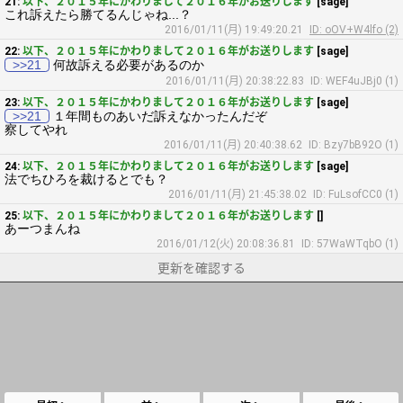
21:
以下、２０１５年にかわりまして２０１６年がお送りします
[sage]
これ訴えたら勝てるんじゃね...？
2016/01/11(月) 19:49:20.21
ID: oOV+W4lfo (2)
22:
以下、２０１５年にかわりまして２０１６年がお送りします
[sage]
>>21
何故訴える必要があるのか
2016/01/11(月) 20:38:22.83
ID: WEF4uJBj0 (1)
23:
以下、２０１５年にかわりまして２０１６年がお送りします
[sage]
>>21
１年間ものあいだ訴えなかったんだぞ
察してやれ
2016/01/11(月) 20:40:38.62
ID: Bzy7bB92O (1)
24:
以下、２０１５年にかわりまして２０１６年がお送りします
[sage]
法でちひろを裁けるとでも？
2016/01/11(月) 21:45:38.02
ID: FuLsofCC0 (1)
25:
以下、２０１５年にかわりまして２０１６年がお送りします
[]
あーつまんね
2016/01/12(火) 20:08:36.81
ID: 57WaWTqbO (1)
更新を確認する