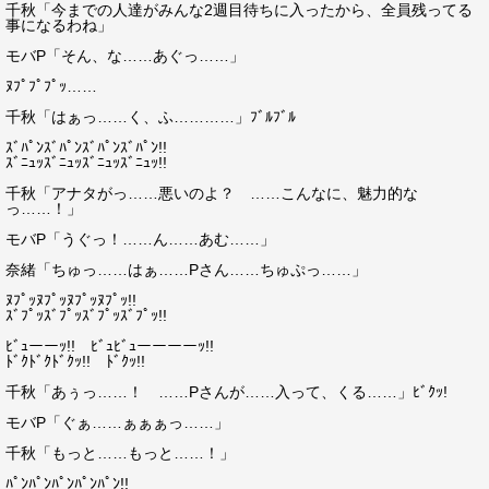
千秋「今までの人達がみんな2週目待ちに入ったから、全員残ってる
事になるわね」
モバP「そん、な……あぐっ……」
ﾇﾌﾟﾌﾟﾌﾟｯ……
千秋「はぁっ……く、ふ…………」ﾌﾞﾙﾌﾞﾙ
ｽﾞﾊﾟﾝｽﾞﾊﾟﾝｽﾞﾊﾟﾝｽﾞﾊﾟﾝ!!
ｽﾞﾆｭｯｽﾞﾆｭｯｽﾞﾆｭｯｽﾞﾆｭｯ!!
千秋「アナタがっ……悪いのよ？ ……こんなに、魅力的な
っ……！」
モバP「うぐっ！……ん……あむ……」
奈緒「ちゅっ……はぁ……Pさん……ちゅぷっ……」
ﾇﾌﾟｯﾇﾌﾟｯﾇﾌﾟｯﾇﾌﾟｯ!!
ｽﾞﾌﾟｯｽﾞﾌﾟｯｽﾞﾌﾟｯｽﾞﾌﾟｯ!!
ﾋﾞｭーーｯ!! ﾋﾞｭﾋﾞｭーーーーｯ!!
ﾄﾞｸﾄﾞｸﾄﾞｸｯ!! ﾄﾞｸｯ!!
千秋「あぅっ……！ ……Pさんが……入って、くる……」ﾋﾞｸｯ!
モバP「ぐぁ……ぁぁぁっ……」
千秋「もっと……もっと……！」
ﾊﾟﾝﾊﾟﾝﾊﾟﾝﾊﾟﾝﾊﾟﾝ!!