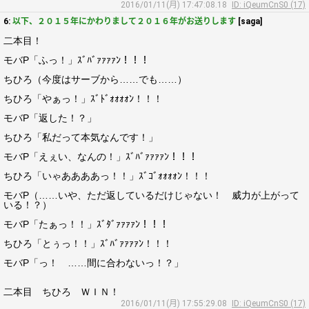
2016/01/11(月) 17:47:08.18
ID: iQeumCnS0 (17)
6:
以下、２０１５年にかわりまして２０１６年がお送りします
[saga]
二本目！
モバP「ふっ！」ｽﾞﾊﾞｧｧｧｧﾝ！！！
ちひろ（今度はサーブから……でも……）
ちひろ「やぁっ！」ｽﾞﾄﾞｫｫｫｫﾝ！！！
モバP「返した！？」
ちひろ「私だって本気なんです！」
モバP「えぇい、なんの！」ｽﾞﾊﾞｧｧｧｧﾝ！！！
ちひろ「いゃああああっ！！」ｽﾞｺﾞｫｫｫｫﾝ！！！
モバP（……いや、ただ返しているだけじゃない！ 威力が上がって
いる！？）
モバP「たぁっ！！」ｽﾞﾀﾞｧｧｧｧﾝ！！！
ちひろ「とぅっ！！」ｽﾞﾊﾞｧｧｧｧﾝ！！！
モバP「っ！ ……間に合わないっ！？」
二本目 ちひろ ＷＩＮ！
2016/01/11(月) 17:55:29.08
ID: iQeumCnS0 (17)