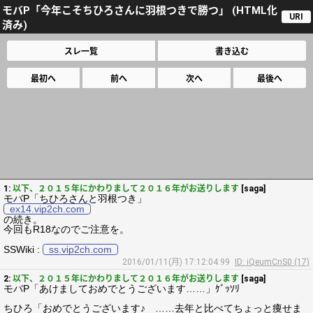
モバP「今年こそちひろさんに羽根つきで勝つ」 (HTML化
URI
済み)
スレ一覧
書き込む
最初へ
前へ
次へ
最後へ
1:
以下、２０１５年にかわりまして２０１６年がお送りします
[saga]
モバP「ちひろさんと羽根つき」
ex14.vip2ch.com
の続き。
今回もR18なのでご注意を。
SSWiki :
ss.vip2ch.com
2016/01/11(月) 17:12:04.99
ID: iQeumCnS0 (17)
2:
以下、２０１５年にかわりまして２０１６年がお送りします
[saga]
モバP「あけましておめでとうございます……」ｹﾞｯｿﾘ
ちひろ「おめでとうございます♪ ……去年と比べてちょっと痩せま