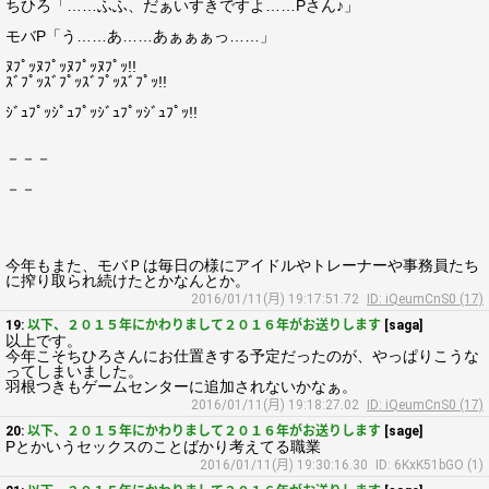
ちひろ「……ふふ、だぁいすきですよ……Pさん♪」
モバP「う……あ……あぁぁぁっ……」
ﾇﾌﾟｯﾇﾌﾟｯﾇﾌﾟｯﾇﾌﾟｯ!!
ｽﾞﾌﾟｯｽﾞﾌﾟｯｽﾞﾌﾟｯｽﾞﾌﾟｯ!!
ｼﾞｭﾌﾟｯｼﾟｭﾌﾟｯｼﾞｭﾌﾟｯｼﾞｭﾌﾟｯ!!
－－－
－－
今年もまた、モバＰは毎日の様にアイドルやトレーナーや事務員たち
に搾り取られ続けたとかなんとか。
2016/01/11(月) 19:17:51.72
ID: iQeumCnS0 (17)
19:
以下、２０１５年にかわりまして２０１６年がお送りします
[saga]
以上です。
今年こそちひろさんにお仕置きする予定だったのが、やっぱりこうな
ってしまいました。
羽根つきもゲームセンターに追加されないかなぁ。
2016/01/11(月) 19:18:27.02
ID: iQeumCnS0 (17)
20:
以下、２０１５年にかわりまして２０１６年がお送りします
[sage]
Pとかいうセックスのことばかり考えてる職業
2016/01/11(月) 19:30:16.30
ID: 6KxK51bGO (1)