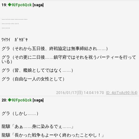
19:
◆9l/Fpc6Qck
[saga]
………………
…………
……
ﾜｲﾜｲ ｶﾞﾔｶﾞﾔ
グラ（それから五日後、終戦協定は無事締結され……）
グラ（その更に二日後……鎮守府ではそれを祝うパーティーを行って
いる）
グラ（皆、艦娘としてではなく……）
グラ（自由な一人の女性として）
2016/01/17(日) 14:04:19.70
ID: 4ciTvAc90 (64)
20:
◆9l/Fpc6Qck
[saga]
グラ（しかし……）
龍驤「あぁ……身に染みるでぇ……」
龍驤「長かった戦争もよーやく終わったことやし！」