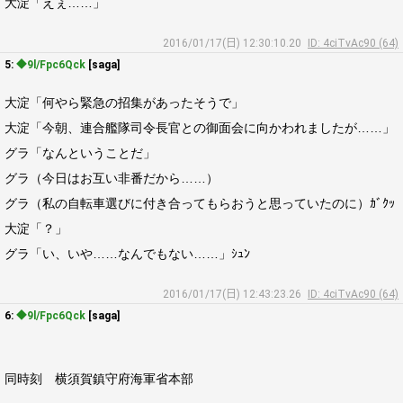
大淀「えぇ……」
2016/01/17(日) 12:30:10.20
ID: 4ciTvAc90 (64)
5:
◆9l/Fpc6Qck
[saga]
大淀「何やら緊急の招集があったそうで」
大淀「今朝、連合艦隊司令長官との御面会に向かわれましたが……」
グラ「なんということだ」
グラ（今日はお互い非番だから……）
グラ（私の自転車選びに付き合ってもらおうと思っていたのに）ｶﾞｸｯ
大淀「？」
グラ「い、いや……なんでもない……」ｼｭﾝ
2016/01/17(日) 12:43:23.26
ID: 4ciTvAc90 (64)
6:
◆9l/Fpc6Qck
[saga]
同時刻 横須賀鎮守府海軍省本部