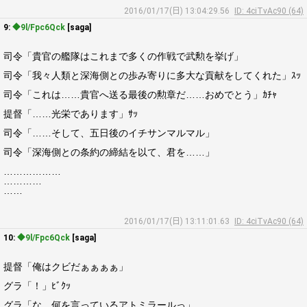
2016/01/17(日) 13:04:29.56
ID: 4ciTvAc90 (64)
9:
◆9l/Fpc6Qck
[saga]
司令「貴官の艦隊はこれまで多くの作戦で武勲を挙げ」
司令「我々人類と深海側との歩み寄りに多大な貢献をしてくれた」ｽｯ
司令「これは……貴官へ送る最後の勲章だ……おめでとう」ｶﾁｬ
提督「……光栄であります」ｻｯ
司令「……そして、五日後のイチサンマルマル」
司令「深海側との条約の締結を以て、君を……」
………………
…………
……
2016/01/17(日) 13:11:01.63
ID: 4ciTvAc90 (64)
10:
◆9l/Fpc6Qck
[saga]
提督「俺はクビだぁぁぁぁ」
グラ「！」ﾋﾞｸｯ
グラ「な、何を言っているアトミラールっ」