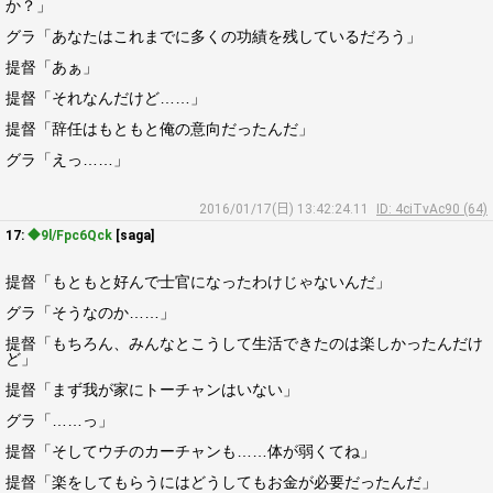
か？」
グラ「あなたはこれまでに多くの功績を残しているだろう」
提督「あぁ」
提督「それなんだけど……」
提督「辞任はもともと俺の意向だったんだ」
グラ「えっ……」
2016/01/17(日) 13:42:24.11
ID: 4ciTvAc90 (64)
17:
◆9l/Fpc6Qck
[saga]
提督「もともと好んで士官になったわけじゃないんだ」
グラ「そうなのか……」
提督「もちろん、みんなとこうして生活できたのは楽しかったんだけ
ど」
提督「まず我が家にトーチャンはいない」
グラ「……っ」
提督「そしてウチのカーチャンも……体が弱くてね」
提督「楽をしてもらうにはどうしてもお金が必要だったんだ」