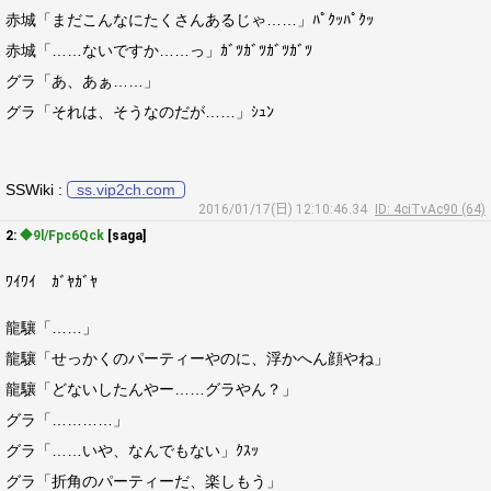
赤城「まだこんなにたくさんあるじゃ……」ﾊﾟｸｯﾊﾟｸｯ
赤城「……ないですか……っ」ｶﾞﾂｶﾞﾂｶﾞﾂｶﾞﾂ
グラ「あ、あぁ……」
グラ「それは、そうなのだが……」ｼｭﾝ
SSWiki :
ss.vip2ch.com
2016/01/17(日) 12:10:46.34
ID: 4ciTvAc90 (64)
2:
◆9l/Fpc6Qck
[saga]
ﾜｲﾜｲ ｶﾞﾔｶﾞﾔ
龍驤「……」
龍驤「せっかくのパーティーやのに、浮かへん顔やね」
龍驤「どないしたんやー……グラやん？」
グラ「…………」
グラ「……いや、なんでもない」ｸｽｯ
グラ「折角のパーティーだ、楽しもう」