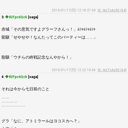
2016/01/17(日) 12:18:37.69
ID: 4ciTvAc90 (64)
3:
◆9l/Fpc6Qck
[saga]
赤城「その意気ですよグラーフさんっ！」ﾑｼｬﾑｼｬﾑｼｬ
龍驤「せやせや！なんたってこのパーティーは……」
龍驤「ウチらの終戦記念なんやから！」
2016/01/17(日) 12:22:10.66
ID: 4ciTvAc90 (64)
4:
◆9l/Fpc6Qck
[saga]
それは今から七日前のこと
……
…………
………………
グラ「なに、アトミラールはヨコスカへ？」