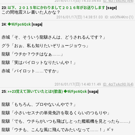
2016/01/17(日) 14:33:54.65
ID: 4ciTvAc90 (64)
23:
以下、２０１５年にかわりまして２０１６年がお送りします
[sage]
この間地震スレ書いた人かな？
2016/01/17(日) 14:38:51.03
ID: s6OfN4Kro (1)
24:
◆9l/Fpc6Qck
[saga]
赤城「そ、そういう龍驤さんは、どうされるんです？」
グラ「おぉ、私も知りたいぞリュージョウっ」
龍驤「ウチか？ウチはなぁ……」
龍驤「実はパイロットなりたいんや！」
赤城「パイロット……ですか」
2016/01/17(日) 14:40:11.49
ID: 4ciTvAc90 (64)
25:
>>23覚えて頂いていたとは!(歓喜) ◆9l/Fpc6Qck
[saga]
龍驤「もちろん、プロやないんやで？」
龍驤「小さいセスナの単発免許を取るくらいのつもりや」
龍驤「でも、ウチらがいつも飛ばしとった艦載機を見とったら……」
龍驤「ウチも、こんな風に飛んでみたいなって……！」ﾊﾞｯ