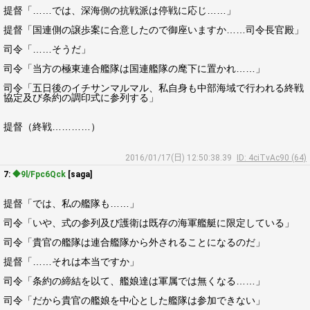
提督「……では、深海側の抗戦派は停戦に応じ……」
提督「国連側の譲歩案に合意したので御座いますか……司令長官殿」
司令「……そうだ」
司令「当方の極東連合艦隊は国連艦隊の麾下に置かれ……」
司令「五日後のイチサンマルマル、私自身も中部海域で行われる終戦
協定及び条約の調印式に参列する」
提督（終戦…………）
2016/01/17(日) 12:50:38.39
ID: 4ciTvAc90 (64)
7:
◆9l/Fpc6Qck
[saga]
提督「では、私の艦隊も……」
司令「いや、式の参列及び護衛は既存の海軍艦艇に限定している」
司令「貴官の艦隊は連合艦隊から外されることになるのだ」
提督「……それは本当ですか」
司令「条約の締結を以て、艦娘達は軍属では無くなる……」
司令「だから貴官の艦娘を中心とした艦隊は参加できない」