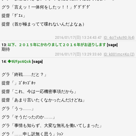
グラ「言えッ！一体何をしたッ！！」ｸﾞｸﾞｸﾞｸﾞ
提督「ｸﾞｴｪ」
提督（首が極まってて喋れないんだよなぁ）
2016/01/17(日) 13:24:43.47
ID: 4ciTvAc90 (64)
13:
以下、２０１５年にかわりまして２０１６年がお送りします
[sage]
期待
2016/01/17(日) 13:29:33.60
ID: k001mc+Ko (2)
14:
◆9l/Fpc6Qck
[saga]
グラ「終戦……だと？」
提督「」ｺﾞﾎｯｺﾞﾎｯ
提督「これ、今は一応機密事項だから」
提督「あまり言いたくなかったんだけどね」
グラ「うっ……」
グラ「そうだったのか……」
グラ「事情も知らず、大変な無礼を働いてしまった」
グラ「……申し訳無く思う」ｼｭﾝ