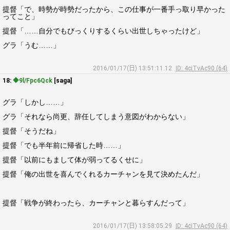
提督「で、時勢が時勢だったから、この仕事が一番手っ取り早かった
ってこと」
提督「……自分でもびっくりするくらい出世しちゃったけど」
グラ「うむ……」
2016/01/17(日) 13:51:11.12
ID: 4ciTvAc90 (64)
18:
◆9l/Fpc6Qck
[saga]
グラ「しかし……」
グラ「それなら尚更、辞任してしまう意図がわからない」
提督「そうだね」
提督「でも半年前に帰省した時……」
提督「以前にもまして体が弱ってるくせに」
提督「俺の出世を喜んでくれるカーチャンを見て決めたんだ」
提督「戦争が終わったら、カーチャンと暮らすんだって」
2016/01/17(日) 13:58:05.29
ID: 4ciTvAc90 (64)