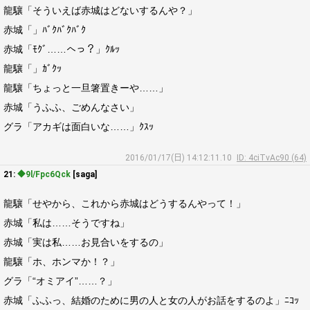
龍驤「そういえば赤城はどないするんや？」
赤城「」ﾊﾞｸﾊﾞｸﾊﾞｸ
赤城「ﾓｸﾞ……へっ？」ｸﾙｯ
龍驤「」ｶﾞｸｯ
龍驤「ちょっと一旦箸置きーや……」
赤城「うふふ、ごめんなさい」
グラ「アカギは面白いな……」ｸｽｯ
2016/01/17(日) 14:12:11.10
ID: 4ciTvAc90 (64)
21:
◆9l/Fpc6Qck
[saga]
龍驤「せやから、これから赤城はどうするんやって！」
赤城「私は……そうですね」
赤城「実は私……お見合いをするの」
龍驤「ホ、ホンマか！？」
グラ「“オミアイ”……？」
赤城「ふふっ、結婚のために男の人と女の人がお話をするのよ」ﾆｺｯ