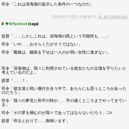
司令「これは深海側の提示した条件の一つなのだ」
2016/01/17(日) 12:58:20.73
ID: 4ciTvAc90 (64)
8:
◆9l/Fpc6Qck
[saga]
提督「……しかしこれは、深海側の罠という可能性も……」
司令「いや……おそらくだがそうではない」
司令「艦娘は、艤装を下せば一人のか弱い女性に過ぎない」
司令「深海側は、我々に利用されている彼女たちの立場を守りたいと
考えているのだよ」
提督「……！」
司令「彼女達と戦い傷付き合う中で、あちらにも思うところがあった
のだろう」
司令「我々の夢見た和平の時が……手の届くところまでやってきてい
る」
司令「その芽を摘むのが我々であってはならないだろう」ﾆｺｯ
提督「仰るとおりで……御座います」