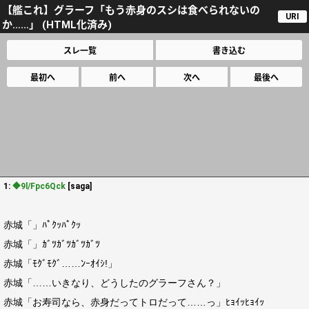
【艦これ】グラーフ「もう赤身のスシは食べられないの
URI
か……」 (HTML化済み)
スレ一覧
書き込む
最初へ
前へ
次へ
最後へ
1:
◆9l/Fpc6Qck
[saga]
赤城「」ﾊﾟｸｯﾊﾟｸｯ
赤城「」ｶﾞﾂｶﾞﾂｶﾞﾂｶﾞﾂ
赤城「ﾓｸﾞﾓｸﾞ……ﾝｰｵｲｼ!」
赤城「……いきなり、どうしたのグラーフさん？」
赤城「お寿司なら、赤身だってトロだって……っ」ﾋｮｲｯﾋｮｲｯ