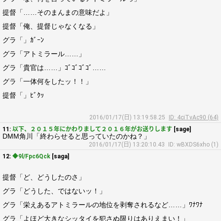
提督「……そのまんまの意味だよ」
提督「俺、提督じゃなくなる」
グラ「」ｶﾞｰﾝ
グラ「アトミラール……」
グラ「貴官は……」ｺﾞｺﾞｺﾞｺﾞ……
グラ「一体何をしたッ！！」
提督「」ﾋﾞｸｯ
2016/01/17(日) 13:19:58.25
ID: 4ciTvAc90 (64)
11:
以下、２０１５年にかわりまして２０１６年がお送りします
[sage]
DMM角川「終わらせると思っていたのかね？」
2016/01/17(日) 13:20:10.43
ID: wBXDS6xho (1)
12:
◆9l/Fpc6Qck
[saga]
提督「ど、どうしたのさ」
グラ「どうした、ではないッ！」
グラ「栄えあるアトミラールの地位を剥奪されるなど……」ﾜﾅﾜﾅ
グラ「よほど大きなシッタイを犯さぬ限りはありえまい！」