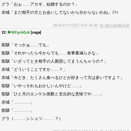
グラ「おぉ……アカギ、結婚するのか？」
赤城「まだ相手の方とお会いしてないから分からないわね」ﾌﾌｯ
2016/01/17(日) 14:21:53.42
ID: 4ciTvAc90 (64)
22:
◆9l/Fpc6Qck
[saga]
龍驤「そっかぁ……でも」
龍驤「それやったら今からでも……食事量減らさな」
龍驤「いざってとき相手の人困惑してまうんちゃうの？」
赤城「どういうことですか……？」
赤城「今どき、たくさん食べるひとが好きって方は多いですよ？」
龍驤「いやっそれもおかしいんやけど……」
龍驤「ひと月のエンゲル係数と支出的な意味でや……」
赤城「…………」
龍驤「…………」
グラ（………シシュツ………？）