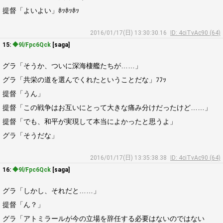
提督「よいよい」ﾎｯﾎｯﾎｯ
2016/01/17(日) 13:30:30.16
ID: 4ciTvAc90 (64)
15:
◆9l/Fpc6Qck
[saga]
グラ「そうか、ついに深海棲艦たちが……」
グラ「共栄の道を選んでくれたということだな」ﾌﾌｯ
提督「うん」
提督「この戦争はお互いにとって大きな痛み分けだったけど……」
提督「でも、和平が実現して本当によかったと思うよ」
グラ「そうだな」
2016/01/17(日) 13:35:38.38
ID: 4ciTvAc90 (64)
16:
◆9l/Fpc6Qck
[saga]
グラ「しかし、それだと……」
提督「ん？」
グラ「アトミラールが今の立場を辞任する必要はないのではない