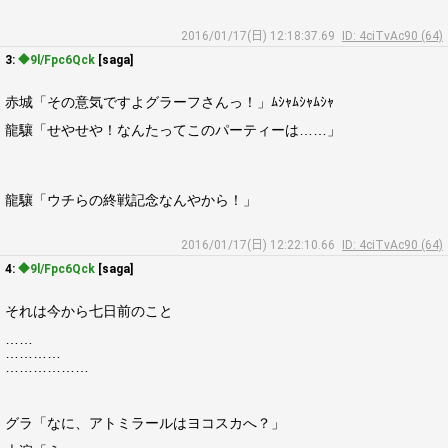
2016/01/17(日) 12:18:37.69
ID: 4ciTvAc90 (64)
3:
◆9l/Fpc6Qck
[saga]
赤城「その意気ですよグラーフさんっ！」ﾑｼｬﾑｼｬﾑｼｬ
龍驤「せやせや！なんたってこのパーティーは……」
龍驤「ウチらの終戦記念なんやから！」
2016/01/17(日) 12:22:10.66
ID: 4ciTvAc90 (64)
4:
◆9l/Fpc6Qck
[saga]
それは今から七日前のこと
……
…………
………………
グラ「なに、アトミラールはヨコスカへ？」