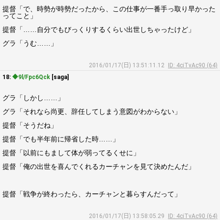
提督「で、時勢が時勢だったから、この仕事が一番手っ取り早かった
ってこと」
提督「……自分でもびっくりするくらい出世しちゃったけど」
グラ「うむ……」
2016/01/17(日) 13:51:11.12
ID: 4ciTvAc90 (64)
18:
◆9l/Fpc6Qck
[saga]
グラ「しかし……」
グラ「それなら尚更、辞任してしまう意図がわからない」
提督「そうだね」
提督「でも半年前に帰省した時……」
提督「以前にもまして体が弱ってるくせに」
提督「俺の出世を喜んでくれるカーチャンを見て決めたんだ」
提督「戦争が終わったら、カーチャンと暮らすんだって」
2016/01/17(日) 13:58:05.29
ID: 4ciTvAc90 (64)