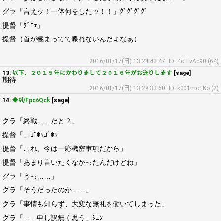
グラ「言えッ！一体何をしたッ！！」ｸﾞｸﾞｸﾞｸﾞ
提督「ｸﾞｴｪ」
提督（首が極まってて喋れないんだよなぁ）
2016/01/17(日) 13:24:43.47
ID: 4ciTvAc90 (64)
13:
以下、２０１５年にかわりまして２０１６年がお送りします
[sage]
期待
2016/01/17(日) 13:29:33.60
ID: k001mc+Ko (2)
14:
◆9l/Fpc6Qck
[saga]
グラ「終戦……だと？」
提督「」ｺﾞﾎｯｺﾞﾎｯ
提督「これ、今は一応機密事項だから」
提督「あまり言いたくなかったんだけどね」
グラ「うっ……」
グラ「そうだったのか……」
グラ「事情も知らず、大変な無礼を働いてしまった」
グラ「……申し訳無く思う」ｼｭﾝ