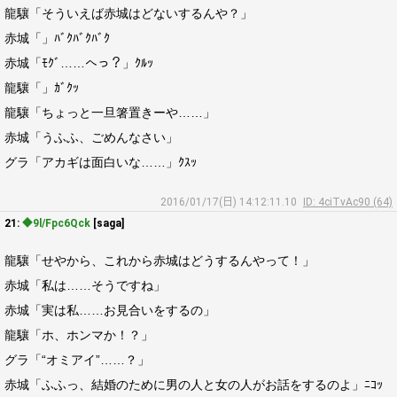
龍驤「そういえば赤城はどないするんや？」
赤城「」ﾊﾞｸﾊﾞｸﾊﾞｸ
赤城「ﾓｸﾞ……へっ？」ｸﾙｯ
龍驤「」ｶﾞｸｯ
龍驤「ちょっと一旦箸置きーや……」
赤城「うふふ、ごめんなさい」
グラ「アカギは面白いな……」ｸｽｯ
2016/01/17(日) 14:12:11.10
ID: 4ciTvAc90 (64)
21:
◆9l/Fpc6Qck
[saga]
龍驤「せやから、これから赤城はどうするんやって！」
赤城「私は……そうですね」
赤城「実は私……お見合いをするの」
龍驤「ホ、ホンマか！？」
グラ「“オミアイ”……？」
赤城「ふふっ、結婚のために男の人と女の人がお話をするのよ」ﾆｺｯ