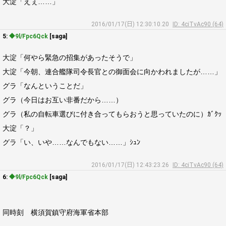
大淀「えぇ……」
2016/01/17(日) 12:30:10.20
ID: 4ciTvAc90 (64)
5:
◆9l/Fpc6Qck
[saga]
大淀「何やら緊急の招集があったそうで」
大淀「今朝、連合艦隊司令長官との御面会に向かわれましたが……」
グラ「なんということだ」
グラ（今日はお互い非番だから……）
グラ（私の自転車選びに付き合ってもらおうと思っていたのに）ｶﾞｸｯ
大淀「？」
グラ「い、いや……なんでもない……」ｼｭﾝ
2016/01/17(日) 12:43:23.26
ID: 4ciTvAc90 (64)
6:
◆9l/Fpc6Qck
[saga]
同時刻 横須賀鎮守府海軍省本部