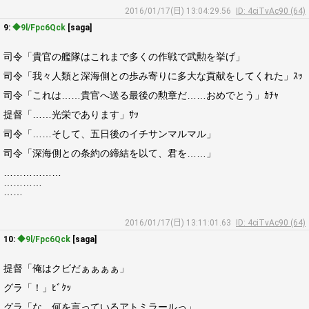
2016/01/17(日) 13:04:29.56
ID: 4ciTvAc90 (64)
9:
◆9l/Fpc6Qck
[saga]
司令「貴官の艦隊はこれまで多くの作戦で武勲を挙げ」
司令「我々人類と深海側との歩み寄りに多大な貢献をしてくれた」ｽｯ
司令「これは……貴官へ送る最後の勲章だ……おめでとう」ｶﾁｬ
提督「……光栄であります」ｻｯ
司令「……そして、五日後のイチサンマルマル」
司令「深海側との条約の締結を以て、君を……」
………………
…………
……
2016/01/17(日) 13:11:01.63
ID: 4ciTvAc90 (64)
10:
◆9l/Fpc6Qck
[saga]
提督「俺はクビだぁぁぁぁ」
グラ「！」ﾋﾞｸｯ
グラ「な、何を言っているアトミラールっ」