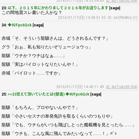
2016/01/17(日) 14:33:54.65
ID: 4ciTvAc90 (64)
23:
以下、２０１５年にかわりまして２０１６年がお送りします
[sage]
この間地震スレ書いた人かな？
2016/01/17(日) 14:38:51.03
ID: s6OfN4Kro (1)
24:
◆9l/Fpc6Qck
[saga]
赤城「そ、そういう龍驤さんは、どうされるんです？」
グラ「おぉ、私も知りたいぞリュージョウっ」
龍驤「ウチか？ウチはなぁ……」
龍驤「実はパイロットなりたいんや！」
赤城「パイロット……ですか」
2016/01/17(日) 14:40:11.49
ID: 4ciTvAc90 (64)
25:
>>23覚えて頂いていたとは!(歓喜) ◆9l/Fpc6Qck
[saga]
龍驤「もちろん、プロやないんやで？」
龍驤「小さいセスナの単発免許を取るくらいのつもりや」
龍驤「でも、ウチらがいつも飛ばしとった艦載機を見とったら……」
龍驤「ウチも、こんな風に飛んでみたいなって……！」ﾊﾞｯ