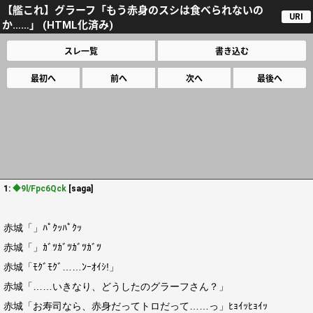
【艦これ】グラーフ「もう赤身のスシは食べられないの
URI
か……」 (HTML化済み)
スレ一覧
書き込む
最初へ
前へ
次へ
最後へ
1:
◆9l/Fpc6Qck
[saga]
赤城「」ﾊﾟｸｯﾊﾟｸｯ
赤城「」ｶﾞﾂｶﾞﾂｶﾞﾂｶﾞﾂ
赤城「ﾓｸﾞﾓｸﾞ……ﾝｰｵｲｼ!」
赤城「……いきなり、どうしたのグラーフさん？」
赤城「お寿司なら、赤身だってトロだって……っ」ﾋｮｲｯﾋｮｲｯ