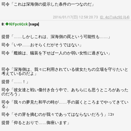
司令「これは深海側の提示した条件の一つなのだ」
2016/01/17(日) 12:58:20.73
ID: 4ciTvAc90 (64)
8:
◆9l/Fpc6Qck
[saga]
提督「……しかしこれは、深海側の罠という可能性も……」
司令「いや……おそらくだがそうではない」
司令「艦娘は、艤装を下せば一人のか弱い女性に過ぎない」
司令「深海側は、我々に利用されている彼女たちの立場を守りたいと
考えているのだよ」
提督「……！」
司令「彼女達と戦い傷付き合う中で、あちらにも思うところがあった
のだろう」
司令「我々の夢見た和平の時が……手の届くところまでやってきてい
る」
司令「その芽を摘むのが我々であってはならないだろう」ﾆｺｯ
提督「仰るとおりで……御座います」