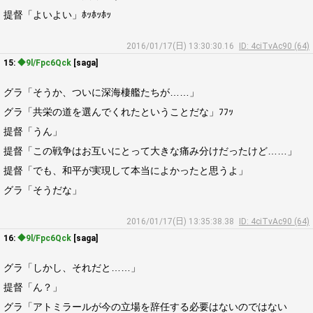
提督「よいよい」ﾎｯﾎｯﾎｯ
2016/01/17(日) 13:30:30.16
ID: 4ciTvAc90 (64)
15:
◆9l/Fpc6Qck
[saga]
グラ「そうか、ついに深海棲艦たちが……」
グラ「共栄の道を選んでくれたということだな」ﾌﾌｯ
提督「うん」
提督「この戦争はお互いにとって大きな痛み分けだったけど……」
提督「でも、和平が実現して本当によかったと思うよ」
グラ「そうだな」
2016/01/17(日) 13:35:38.38
ID: 4ciTvAc90 (64)
16:
◆9l/Fpc6Qck
[saga]
グラ「しかし、それだと……」
提督「ん？」
グラ「アトミラールが今の立場を辞任する必要はないのではない