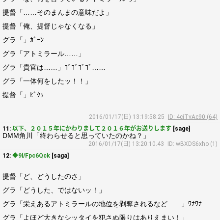
提督「……そのまんまの意味だよ」
提督「俺、提督じゃなくなる」
グラ「」ｶﾞｰﾝ
グラ「アトミラール……」
グラ「貴官は……」ｺﾞｺﾞｺﾞｺﾞ……
グラ「一体何をしたッ！！」
提督「」ﾋﾞｸｯ
2016/01/17(日) 13:19:58.25
ID: 4ciTvAc90 (64)
11:
以下、２０１５年にかわりまして２０１６年がお送りします
[sage]
DMM角川「終わらせると思っていたのかね？」
2016/01/17(日) 13:20:10.43
ID: wBXDS6xho (1)
12:
◆9l/Fpc6Qck
[saga]
提督「ど、どうしたのさ」
グラ「どうした、ではないッ！」
グラ「栄えあるアトミラールの地位を剥奪されるなど……」ﾜﾅﾜﾅ
グラ「よほど大きなシッタイを犯さぬ限りはありえまい！」