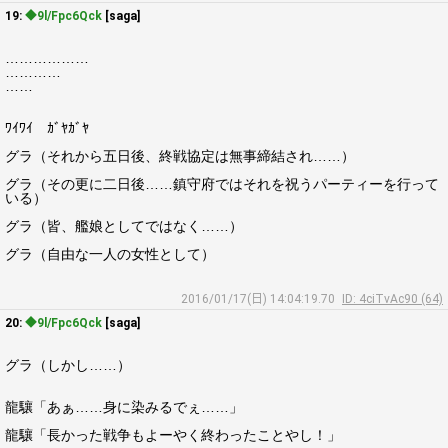
19:
◆9l/Fpc6Qck
[saga]
………………
…………
……
ﾜｲﾜｲ ｶﾞﾔｶﾞﾔ
グラ（それから五日後、終戦協定は無事締結され……）
グラ（その更に二日後……鎮守府ではそれを祝うパーティーを行って
いる）
グラ（皆、艦娘としてではなく……）
グラ（自由な一人の女性として）
2016/01/17(日) 14:04:19.70
ID: 4ciTvAc90 (64)
20:
◆9l/Fpc6Qck
[saga]
グラ（しかし……）
龍驤「あぁ……身に染みるでぇ……」
龍驤「長かった戦争もよーやく終わったことやし！」