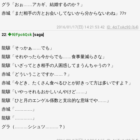
グラ「おぉ……アカギ、結婚するのか？」
赤城「まだ相手の方とお会いしてないから分からないわね」ﾌﾌｯ
2016/01/17(日) 14:21:53.42
ID: 4ciTvAc90 (64)
22:
◆9l/Fpc6Qck
[saga]
龍驤「そっかぁ……でも」
龍驤「それやったら今からでも……食事量減らさな」
龍驤「いざってとき相手の人困惑してまうんちゃうの？」
赤城「どういうことですか……？」
赤城「今どき、たくさん食べるひとが好きって方は多いですよ？」
龍驤「いやっそれもおかしいんやけど……」
龍驤「ひと月のエンゲル係数と支出的な意味でや……」
赤城「…………」
龍驤「…………」
グラ（………シシュツ………？）