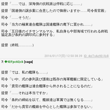
提督「……では、深海側の抗戦派は停戦に応じ……」
提督「国連側の譲歩案に合意したので御座いますか……司令長官殿」
司令「……そうだ」
司令「当方の極東連合艦隊は国連艦隊の麾下に置かれ……」
司令「五日後のイチサンマルマル、私自身も中部海域で行われる終戦
協定及び条約の調印式に参列する」
提督（終戦…………）
2016/01/17(日) 12:50:38.39
ID: 4ciTvAc90 (64)
7:
◆9l/Fpc6Qck
[saga]
提督「では、私の艦隊も……」
司令「いや、式の参列及び護衛は既存の海軍艦艇に限定している」
司令「貴官の艦隊は連合艦隊から外されることになるのだ」
提督「……それは本当ですか」
司令「条約の締結を以て、艦娘達は軍属では無くなる……」
司令「だから貴官の艦娘を中心とした艦隊は参加できない」