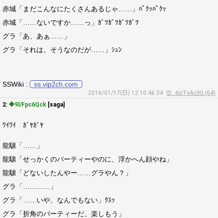
赤城「まだこんなにたくさんあるじゃ……」ﾊﾟｸｯﾊﾟｸｯ
赤城「……ないですか……っ」ｶﾞﾂｶﾞﾂｶﾞﾂｶﾞﾂ
グラ「あ、あぁ……」
グラ「それは、そうなのだが……」ｼｭﾝ
SSWiki :
ss.vip2ch.com
2016/01/17(日) 12:10:46.34
ID: 4ciTvAc90 (64)
2:
◆9l/Fpc6Qck
[saga]
ﾜｲﾜｲ ｶﾞﾔｶﾞﾔ
龍驤「……」
龍驤「せっかくのパーティーやのに、浮かへん顔やね」
龍驤「どないしたんやー……グラやん？」
グラ「…………」
グラ「……いや、なんでもない」ｸｽｯ
グラ「折角のパーティーだ、楽しもう」