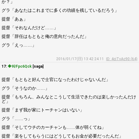
か？」
グラ「あなたはこれまでに多くの功績を残しているだろう」
提督「あぁ」
提督「それなんだけど……」
提督「辞任はもともと俺の意向だったんだ」
グラ「えっ……」
2016/01/17(日) 13:42:24.11
ID: 4ciTvAc90 (64)
17:
◆9l/Fpc6Qck
[saga]
提督「もともと好んで士官になったわけじゃないんだ」
グラ「そうなのか……」
提督「もちろん、みんなとこうして生活できたのは楽しかったんだけ
ど」
提督「まず我が家にトーチャンはいない」
グラ「……っ」
提督「そしてウチのカーチャンも……体が弱くてね」
提督「楽をしてもらうにはどうしてもお金が必要だったんだ」