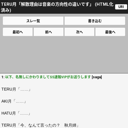
TERU月「解散理由は音楽の方向性の違いです」 (HTML化
URI
済み)
スレ一覧
書き込む
最初へ
前へ
次へ
最後へ
1:
以下、名無しにかわりましてSS速報VIPがお送りします
[saga]
TERU月「……」
AKI月「……」
HATU月「……」
TERU月「今、なんて言ったの？ 秋月姉」