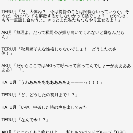
TERU月「だ、大体ね？ 今は提督のことは関係ないっていうか。そ
うだ、今はバンドを解散するかしないかって話でしょ？ だからさ、
もう一度話し合おうよ。きっとまた私たちならやり直せるよ！」
AKI月「無理よ。だって私司令が振り向いてくれないと嫌なんだも
ん」
TERU月「秋月姉そんな性格じゃないでしょ！ どうしたのさ一
体！」
AKI月「だからここではAKIって呼べって言ってんでしょーがああああ
ああ！！！」
HATU月「うわあああああああああぁーーーっ！！！」
TERU月「ど、どうしたの初月まで！？」
HATU月「いや、中破した時の声を出してみた」
TERU月「なんで今！？」
AKI月「とにかくもう終わりよ……私たちのバンドグループ『GRO