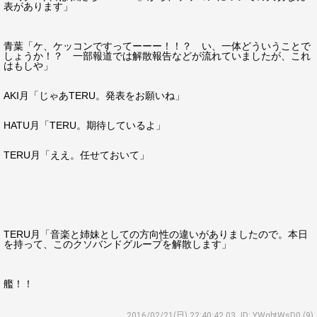
表があります」
青葉「ケ、ケッコンですってーーー！！？ い、一体どういうことで
しょうか！？ 一部報道では解散報告などが流れていましたが、これ
はもしや」
AKI月「じゃあTERU。発表をお願いね」
HATU月「TERU。期待しているよ」
TERU月「ええ。任せておいて」
TERU月「音楽と姉妹としての方向性の違いがありましたので。本日
を持って、このクソバンドグループを解散します」
艦！！
2016/02/21(日) 22:40:42.03
ID: YWqbtWsD0 (9)