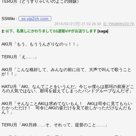
TERU月（どうすりゃいいのよこの姉妹）
SSWiki :
ss.vip2ch.com
2016/02/21(日) 21:32:26.30
ID: YWqbtWsD0 (9)
2:
以下、名無しにかわりましてSS速報VIPがお送りします
[saga]
AKI月「もう、もううんざりなのっ！！」
TERU月「え……」
AKI月「こんな格好して、みんなの前に出て、大声で叫んで歌うこと
が！！」
HATU月「AKI。なんてことをいうんだ。今じゃ僕らは那珂の前座どこ
ろの人気ではない、那珂を超えてしまったバンドグループなんだぞ」
AKI月「そんなことAKIは求めてないもん！ AKIは司令に見てもらい
たかっただけ！ 司令にAKIの姿だけを見て欲しかっただけなんだも
ん！」
TERU月「AKI月姉……そ、それって、提督のこと……」