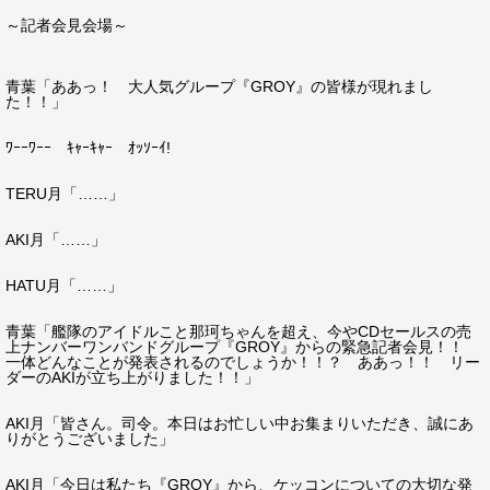
～記者会見会場～
青葉「ああっ！ 大人気グループ『GROY』の皆様が現れまし
た！！」
ﾜｰｰﾜｰｰ ｷｬｰｷｬｰ ｵｯｿｰｲ!
TERU月「……」
AKI月「……」
HATU月「……」
青葉「艦隊のアイドルこと那珂ちゃんを超え、今やCDセールスの売
上ナンバーワンバンドグループ『GROY』からの緊急記者会見！！
一体どんなことが発表されるのでしょうか！！？ ああっ！！ リー
ダーのAKIが立ち上がりました！！」
AKI月「皆さん。司令。本日はお忙しい中お集まりいただき、誠にあ
りがとうございました」
AKI月「今日は私たち『GROY』から、ケッコンについての大切な発