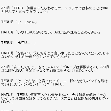
AKI月「TERU、何度言ったらわかるの。スタジオでは私のことはAKI
と呼んでと言ってるでしょう」
TERU月「ご、ごめん」
HATU月「いやTERUは悪くない。AKIが話を逸らしたのが悪い」
TERU月「HATU……」
HATU月「なあAKI。僕たち今まで言い争ったことなんてなかったじゃ
ないか。それが一体どうしたっていうんだ」
AKI月「言ったでしょ。もうこのバンドグループは解散するの。AKI月
達は艦MUSU。音楽じゃなくて戦闘に生きなければならない」
TERU月「そ、そんなこと言ったって……。戦いながらバンドを続け
ていけばいいじゃない！ ね？ HATU」
HATU月「TERU。何度言ったら分かるんだ。今は解散か解散じゃな
いかって真面目な話をしてるときだ。僕のことは艦娘名の初月と呼べ
ばいい」