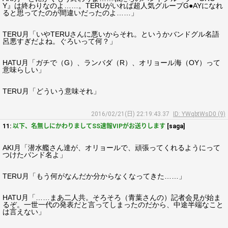
Y』は終わりなのよ……。TERUがいれば超人気グループG●AYになれ
ると思ってたのが間違いだったのよ……」
TERU月「いやTERUさんに悪いからそれ。というかバンドグル名語
呂悪すぎだよね。ぐろいって何？」
HATU月「ガチで（G）、ランバダ（R）、オリョール海（OY）って
意味らしい」
TERU月「どういう意味それ」
2016/02/21(日) 22:19:43.37
ID: YWqbtWsD0 (9)
11:
以下、名無しにかわりましてSS速報VIPがお送りします
[saga]
AKI月「潜水艦さん達が、オリョールで、頑張ってくれるようにって
つけたバンド名よ」
TERU月「もう何がなんだか分からなくなってきた……」
HATU月「……まあ二人共。そろそろ（青葉さんの）記者会見が始ま
るぞ。一世一代の発表だと言ってしまったのだから、中途半端なこと
は言えない」