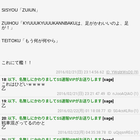
SISYOU「ZUIUN」
ZUIHOU「KYUUUKYUUUKANNBAKUは、足がかわいいのよ、足
が！」
TEITOKU「もう何が何やら」
これにて艦！！
2016/02/21(日) 23:14:56.62
ID: YWqbtWsD0 (9)
18:
以下、名無しにかわりましてSS速報VIPがお送りします
[sage]
これはひどいｗｗｗｗ
乙
2016/02/21(日) 23:21:47.49
ID: nJooAQIAO (1)
19:
以下、名無しにかわりましてSS速報VIPがお送りします
[sage]
乙
2016/02/22(月) 01:18:08.77
ID: SG4csKLRo (1)
20:
以下、名無しにかわりましてSS速報VIPがお送りします
[sage]
戦車混ざってるのかと
乙
2016/02/22(月) 04:35:38.78
ID: uQjqsnREo (1)