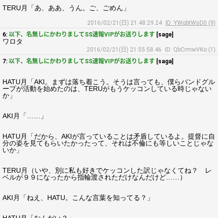
TERU月「あ、ああ、うん。ご、ごめん」
2016/02/21(日) 21:48:29.24
ID: YWqbtWsD0 (9)
6:
以下、名無しにかわりましてSS速報VIPがお送りします
[sage]
ワロタ
2016/02/21(日) 21:55:58.46
ID: QbCrmwVKo (1)
7:
以下、名無しにかわりましてSS速報VIPがお送りします
[saga]
HATU月「AKI。まずは落ち着こう。そうは言っても、僕らバンドグル
ープが活動を始めたのは、TERUがもうケッコンしている時じゃない
か」
AKI月「……」
HATU月「だから、AKIが言っていることは矛盾しているよ。提督に自
分の姿を見てもらいたかったって、それは不倫にも等しいことじゃな
いか」
TERU月（いや、別に私も好きでケッコンした訳じゃなくてね？ レ
ベルが９９になったから指輪渡されただけなんだけど……）
AKI月「ねえ、HATU。こんな言葉を知ってる？」