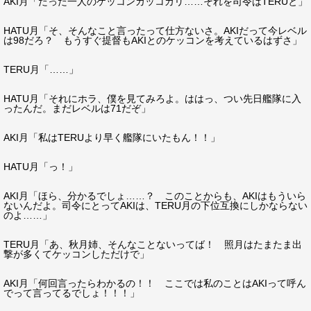
AKI月「たった一人のケッコンカッコカリ……それを司令はTERUと」
HATU月「そ、そんなこと言ったって仕方ないさ。AKIだって今レベル
は98だろ？ もうすぐ提督もAKIとのケッコンを考えているはずさ」
TERU月「……」
HATU月「それにホラ、僕を見てみろよ。ははっ、つい先日艦隊に入
ったんだ。まだレベルは71だぞ」
AKI月「私はTERUより早く艦隊にいたもん！！」
HATU月「っ！」
AKI月「ほら、分かるでしょ……？ このことからも、AKIはもういら
ないんだよ。司令にとってAKIは、TERU月の下位互換にしかならない
のよ……」
TERU月「あ、秋月姉、そんなことないってば！ 照月はたまたま出
撃が多くてケッコンしただけで」
AKI月「何回言ったらわかるの！！ ここでは私のことはAKIって呼ん
でって言ってるでしょ！！！」