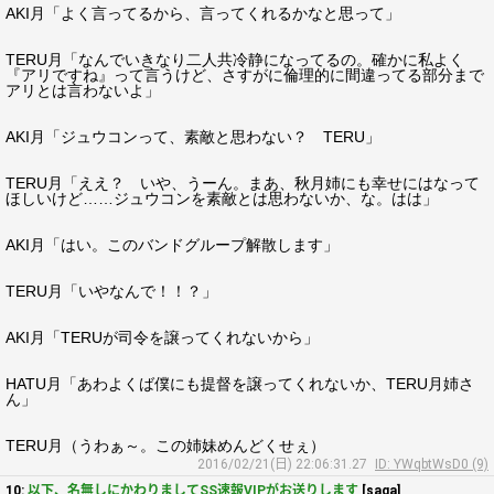
AKI月「よく言ってるから、言ってくれるかなと思って」
TERU月「なんでいきなり二人共冷静になってるの。確かに私よく
『アリですね』って言うけど、さすがに倫理的に間違ってる部分まで
アリとは言わないよ」
AKI月「ジュウコンって、素敵と思わない？ TERU」
TERU月「ええ？ いや、うーん。まあ、秋月姉にも幸せにはなって
ほしいけど……ジュウコンを素敵とは思わないか、な。はは」
AKI月「はい。このバンドグループ解散します」
TERU月「いやなんで！！？」
AKI月「TERUが司令を譲ってくれないから」
HATU月「あわよくば僕にも提督を譲ってくれないか、TERU月姉さ
ん」
TERU月（うわぁ～。この姉妹めんどくせぇ）
2016/02/21(日) 22:06:31.27
ID: YWqbtWsD0 (9)
10:
以下、名無しにかわりましてSS速報VIPがお送りします
[saga]