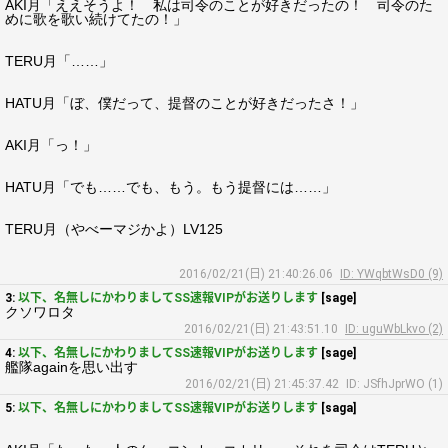
AKI月「ええそうよ！ 私は司令のことが好きだったの！ 司令のた
めに歌を歌い続けてたの！」
TERU月「……」
HATU月「ぼ、僕だって、提督のことが好きだったさ！」
AKI月「っ！」
HATU月「でも……でも、もう。もう提督には……」
TERU月（やべーマジかよ）LV125
2016/02/21(日) 21:40:26.06
ID: YWqbtWsD0 (9)
3:
以下、名無しにかわりましてSS速報VIPがお送りします
[sage]
クソワロタ
2016/02/21(日) 21:43:51.10
ID: uguWbLkvo (2)
4:
以下、名無しにかわりましてSS速報VIPがお送りします
[sage]
艦隊againを思い出す
2016/02/21(日) 21:45:37.42
ID: JSfhJprWO (1)
5:
以下、名無しにかわりましてSS速報VIPがお送りします
[saga]