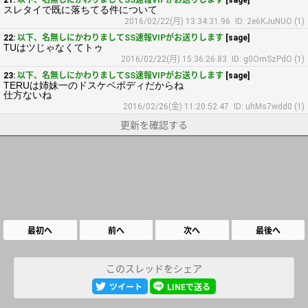
21:
以下、名無しにかわりましてSS速報VIPがお送りします
[sage]
スレタイで既に落ちてる件について
2016/02/22(月) 13:34:31.96
ID: 2e6KJuNUO (1)
22:
以下、名無しにかわりましてSS速報VIPがお送りします
[sage]
TUはツじゃなくてトゥ
2016/02/22(月) 15:36:26.83
ID: g0OmSzPdO (1)
23:
以下、名無しにかわりましてSS速報VIPがお送りします
[sage]
TERUは姉妹一のドスケベボディだからね
仕方ないね
2016/02/26(金) 11:20:52.47
ID: uhMs7wdd0 (1)
更新を確認する
最初へ
前へ
次へ
最後へ
このスレッドをシェア
ツイート
LINEで送る