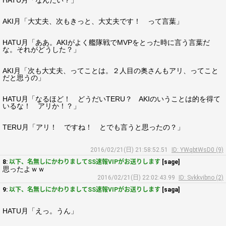
HATU月「なんだい？」
AKI月「大丈夫、次もきっと、大丈夫です！ って言葉」
HATU月「ああ。AKIがよく艦隊戦でMVPをとった時に言う言葉だ
な。それがどうした？」
AKI月「次も大丈夫、ってことは。２人目の奥さんもアリ、ってこと
だと思うの」
HATU月「なるほど！ どうだいTERU？ AKIのいうことは的を得て
いるな！ アリか！？」
TERU月「アリ！ ですね！ とでも言うと思ったの？」
2016/02/21(日) 21:58:52.51
ID: YWqbtWsD0 (9)
8:
以下、名無しにかわりましてSS速報VIPがお送りします
[sage]
思ったよｗｗ
2016/02/21(日) 22:02:43.99
ID: Svkkvibno (2)
9:
以下、名無しにかわりましてSS速報VIPがお送りします
[saga]
HATU月「えっ。うん」