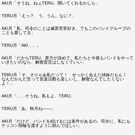
AKI月「そうね。ねぇTERU。聞いてくれるかしら」
TERU月「えっ？ う、うん。なに？」
AKI月「私、司令のことは滅茶苦茶好き。でもこのバンドグループの
ことも愛してる」
TERU月「AKI……」
AKI月「だからTERU。貴方が決めて。私たちと今後もバンドをやって
いきたいのなら、解散宣言はしなくていい」
TERU月「そ、そりゃあ私だって！ せっかく会えた姉妹だもん！
なんだかんだ言って音楽活動も楽しいし、解散なんてしたくない
よ！」
AKI月「……そうね。私もよ、TERU」
TERU月「あ、秋月ね――」
AKI月「だけど、バンドを続けるには条件があるの。司令に、私にも
ケッコン指輪を渡すように頼んでほしい」