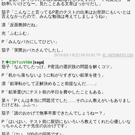
効率いいけどなー。見たことある文章ばっかりだし」
茄子「こんなこと言ってるP君のテストの出来はお世辞にもいいとは
言えなかったので、みんな勉強は考えてしましょうね♪」
凛「反面教師だね」
光「ふむふむ」
P「みんなバカにしてひどい」
茄子「実際おバカさんでしたし」
2016/03/19(土) 00:53:02.79
ID: VN7tWrlYO (26)
7:
◆C2VTzcV58A
[saga]
茄子「なんでしたっけ。P君流の選択肢の問題を解くコツ」
P「机から落ちないように転がりすぎない鉛筆を使う」
凛「鉛筆転がして正解決めること前提なんだ……」
P「鉛筆選びにテスト前の半日を費やしたこともある」
菜々「Pくんは本当に問題児でした……そのぶん教えがいもありまし
たけどね。ふふっ」
茄子「誰のおかげで無事卒業できたんでしょうねー？」
P「はいはい。テスト前に親切にもいろいろ教えてくれた心優しいな
っちゃんとナナ先生のおかげです」
茄子「はい、100点の回答です♪」