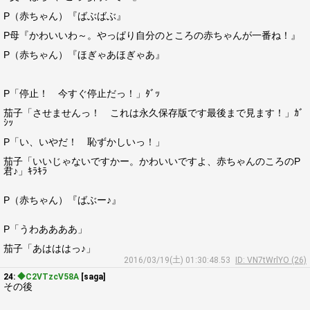
P（赤ちゃん）『ばぶばぶ』
P母『かわいいわ～。やっぱり自分のところの赤ちゃんが一番ね！』
P（赤ちゃん）『ほぎゃあほぎゃあ』
P「停止！ 今すぐ停止だっ！」ﾀﾞｯ
茄子「させませんっ！ これは永久保存版です最後まで見ます！」ｶﾞ
ｼｯ
P「い、いやだ！ 恥ずかしいっ！」
茄子「いいじゃないですかー。かわいいですよ、赤ちゃんのころのP
君♪」ｷﾗｷﾗ
P（赤ちゃん）『ばぶー♪』
P「うわああああ」
茄子「あはははっ♪」
2016/03/19(土) 01:30:48.53
ID: VN7tWrlYO (26)
24:
◆C2VTzcV58A
[saga]
その後