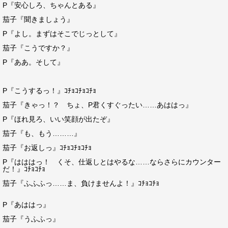
P『安心しろ、ちゃんとある』
茄子『聞きましょう』
P『よし。まずはそこでじっとして』
茄子『こうですか？』
P『ああ。そして』
P『こうするっ！』ｺﾁｮｺﾁｮｺﾁｮ
茄子『きゃっ！？ ちょ、P君くすぐったい……あははっ』
P『ほれ見ろ、いい笑顔が出たぞ』
茄子『も、もう………』
茄子『お返しっ』ｺﾁｮｺﾁｮｺﾁｮ
P『はははっ！ くそ、仕返しとはやるな……ならさらにカウンター
だ！』ｺﾁｮｺﾁｮ
茄子『ふふふっ……ま、負けませんよ！』ｺﾁｮｺﾁｮ
P『あははっ』
茄子『うふふっ』