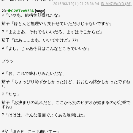
2016/03/19(土) 01:28:36.94
ID: VN7tWrlYO (26)
23:
◆C2VTzcV58A
[saga]
P『いやあ、結構笑顔撮れたな』
茄子『ほとんど無理やり笑わせていただけじゃないですか』
P『まあまあ、それでもいいだろ。まずはそこからだ』
茄子『はあ……まあ、いいですけど』ﾌﾌｯ
P『よし。じゃあ今日はこんなところでいいか』
ブツッ
P「お、これで終わりみたいだな」
茄子「ちょっぴり恥ずかしかったけど、おおむね懐かしかったですね
♪」
P「だな」
茄子「お決まりの流れだと、ここから別のビデオが始まるのが定番で
すね」
P「ははは、そんな漫画でよくある展開には」
P父『ほらP、こっち向いてー』