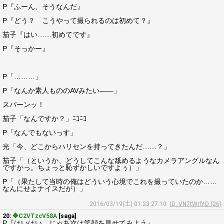
P『ふーん、そうなんだ』
P『どう？ こうやって撮られるのは初めて？』
茄子『はい……初めてです』
P『そっかー』
P「………」
P「なんか素人もののAVみたい――」
スパーンッ！
茄子「なんですか？」ﾆｺﾆｺ
P「なんでもないっす」
光「今、どこからハリセンを持ってきたんだ……？」
茄子「（というか、どうしてこんな舐めるようなカメラアングルなん
ですかっ。ちょっと恥ずかしいですよぅ）」
P「（果たして当時の俺はどういう心境でこれを撮っていたのか……
なんにせよナイスだが）」
2016/03/19(土) 01:23:27.10
ID: VN7tWrlYO (26)
20:
◆C2VTzcV58A
[saga]
P『はいはい。じゃあ次は笑顔を見せてみよう』