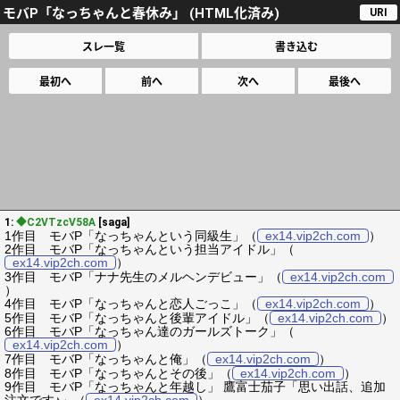
モバP「なっちゃんと春休み」 (HTML化済み)
URI
スレ一覧
書き込む
最初へ
前へ
次へ
最後へ
1:
◆C2VTzcV58A
[saga]
1作目 モバP「なっちゃんという同級生」（
ex14.vip2ch.com
）
2作目 モバP「なっちゃんという担当アイドル」（
ex14.vip2ch.com
）
3作目 モバP「ナナ先生のメルヘンデビュー」（
ex14.vip2ch.com
）
4作目 モバP「なっちゃんと恋人ごっこ」（
ex14.vip2ch.com
）
5作目 モバP「なっちゃんと後輩アイドル」（
ex14.vip2ch.com
）
6作目 モバP「なっちゃん達のガールズトーク」（
ex14.vip2ch.com
）
7作目 モバP「なっちゃんと俺」（
ex14.vip2ch.com
）
8作目 モバP「なっちゃんとその後」（
ex14.vip2ch.com
）
9作目 モバP「なっちゃんと年越し」 鷹富士茄子「思い出話、追加