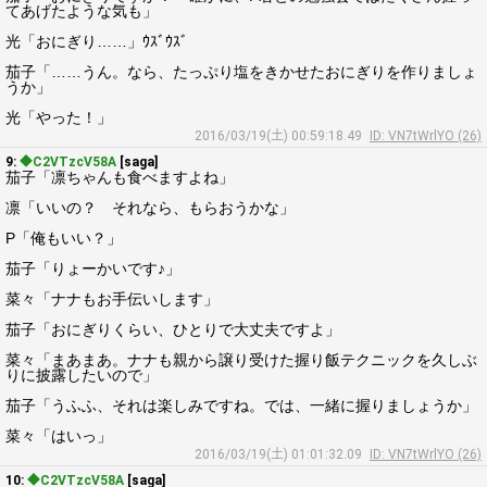
てあげたような気も」
光「おにぎり……」ｳｽﾞｳｽﾞ
茄子「……うん。なら、たっぷり塩をきかせたおにぎりを作りましょ
うか」
光「やった！」
2016/03/19(土) 00:59:18.49
ID: VN7tWrlYO (26)
9:
◆C2VTzcV58A
[saga]
茄子「凛ちゃんも食べますよね」
凛「いいの？ それなら、もらおうかな」
P「俺もいい？」
茄子「りょーかいです♪」
菜々「ナナもお手伝いします」
茄子「おにぎりくらい、ひとりで大丈夫ですよ」
菜々「まあまあ。ナナも親から譲り受けた握り飯テクニックを久しぶ
りに披露したいので」
茄子「うふふ、それは楽しみですね。では、一緒に握りましょうか」
菜々「はいっ」
2016/03/19(土) 01:01:32.09
ID: VN7tWrlYO (26)
10:
◆C2VTzcV58A
[saga]