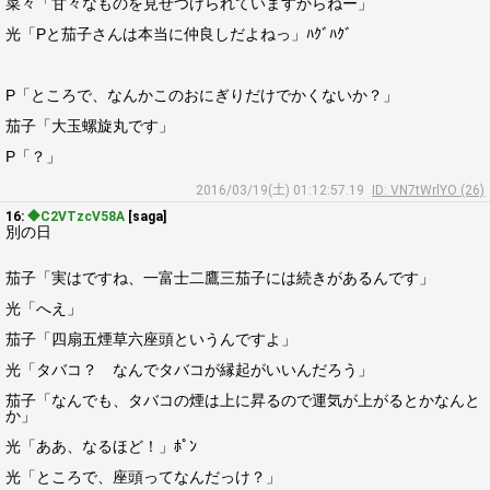
菜々「甘々なものを見せつけられていますからねー」
光「Pと茄子さんは本当に仲良しだよねっ」ﾊｸﾞﾊｸﾞ
P「ところで、なんかこのおにぎりだけでかくないか？」
茄子「大玉螺旋丸です」
P「？」
2016/03/19(土) 01:12:57.19
ID: VN7tWrlYO (26)
16:
◆C2VTzcV58A
[saga]
別の日
茄子「実はですね、一富士二鷹三茄子には続きがあるんです」
光「へえ」
茄子「四扇五煙草六座頭というんですよ」
光「タバコ？ なんでタバコが縁起がいいんだろう」
茄子「なんでも、タバコの煙は上に昇るので運気が上がるとかなんと
か」
光「ああ、なるほど！」ﾎﾟﾝ
光「ところで、座頭ってなんだっけ？」