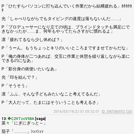
P「ひたすらパソコンに打ち込んでいく作業だから結構疲れる」ｶﾀｶﾀｶ
ﾀ
光「しゃべりながらでもタイピングの速度は落ちないんだ……」
P「プロデューサーになり立ての頃は、ブラインドタッチも満足にで
きなかったが……ま、何年もやってたらさすがに慣れるよ」
凛「疲れてるなら少し休めば？」
P「うーん。もうちょっとキリのいいところまですませてからだな」
P「俺の身体が二つあれば、交互に作業と休憩を繰り返しながら楽に
できるのになあ」
P「影分身の術使いたいなあ」
光「印を結んで？」
P「そうそう」
凛「ふふ、そんな子どもみたいなこと考えてるんだ」
P「大人だって、たまにはそういうことも考えるさ」
2016/03/19(土) 01:05:32.01
ID: VN7tWrlYO (26)
13:
◆C2VTzcV58A
[saga]
菜々「にぎにぎっと～」
茄子「………」ｼｭｯｼｭｯ