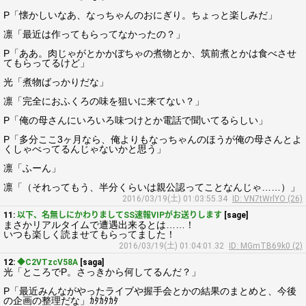
P「懐かしいなあ、なっちゃんのおにぎり。ちょっと楽しみだ」
凛「最近は作ってもらってなかったの？」
P「ああ。肉じゃがとかかぼちゃの煮物とか、筑前煮とかは食べさせ
てもらってるけど」
光「煮物ばっかりだな」
凛「完全におふくろの味を狙いに来てない？」
P「俺の母さんにいろいろ味つけとか電話で聞いてるらしい」
P「多分ここ3ヶ月なら、俺よりもなっちゃんのほうが俺の母さんとよ
くしゃべってるんじゃないかと思う」
凛「ふーん」
凛「（それってもう、半分くらいは親公認ってことなんじゃ……）」
2016/03/19(土) 01:03:55.34
ID: VN7tWrlYO (26)
11:
以下、名無しにかわりましてSS速報VIPがお送りします
[sage]
まさかリアルタイムで遭遇出来るとは……！
いつも楽しく読ませてもらってました！
2016/03/19(土) 01:04:01.32
ID: MGmTB69k0 (2)
12:
◆C2VTzcV58A
[saga]
光「ところでP。さっきから何してるんだ？」
P「最近みんながやったライブや握手会とかの結果のまとめと、今後
の企画の整理だな」ｶﾀｶﾀｶﾀ