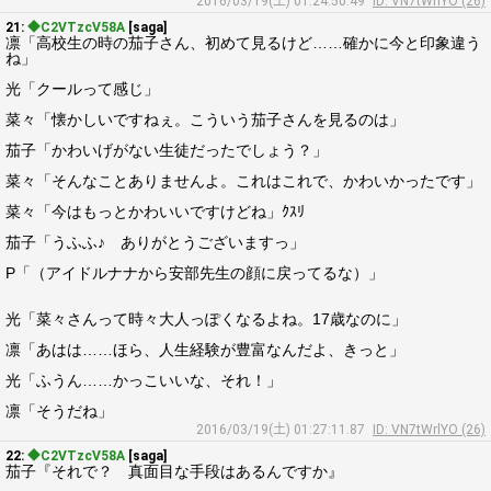
2016/03/19(土) 01:24:50.49
ID: VN7tWrlYO (26)
21:
◆C2VTzcV58A
[saga]
凛「高校生の時の茄子さん、初めて見るけど……確かに今と印象違う
ね」
光「クールって感じ」
菜々「懐かしいですねぇ。こういう茄子さんを見るのは」
茄子「かわいげがない生徒だったでしょう？」
菜々「そんなことありませんよ。これはこれで、かわいかったです」
菜々「今はもっとかわいいですけどね」ｸｽﾘ
茄子「うふふ♪ ありがとうございますっ」
P「（アイドルナナから安部先生の顔に戻ってるな）」
光「菜々さんって時々大人っぽくなるよね。17歳なのに」
凛「あはは……ほら、人生経験が豊富なんだよ、きっと」
光「ふうん……かっこいいな、それ！」
凛「そうだね」
2016/03/19(土) 01:27:11.87
ID: VN7tWrlYO (26)
22:
◆C2VTzcV58A
[saga]
茄子『それで？ 真面目な手段はあるんですか』