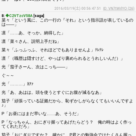
2016/03/19(土) 00:56:47.51
ID: VN7tWrlYO (26)
8:
◆C2VTzcV58A
[saga]
菜々「という風に、この一行の『それ』という指示語が表しているの
は――」
凛「……あ、そっか。納得した」
凛「菜々さん、説明上手だね」
菜々「ふっふっふ、それほどでもありませんよ」ﾃﾚﾃﾚ
凛「（職歴は隠すけど、やっぱり褒められるとうれしいんだ）」
光「茄子さーん、次はこっち――」
ぐ～～
光「………」ｶｱｧ
光「あ、あはは。頭を使うとすぐにお腹が減るなあ」
茄子「頑張っている証拠だから、恥ずかしがらなくてもいいんですよ
♪」
P「お昼にはまだ早いな……あ、そうだ」
P「なっちゃん、おにぎり握ってあげたらどう？ 俺の時はよく作っ
てくれただろ」
茄子「おにぎりですか？ 確かに、P君との勉強会ではたくさん握っ