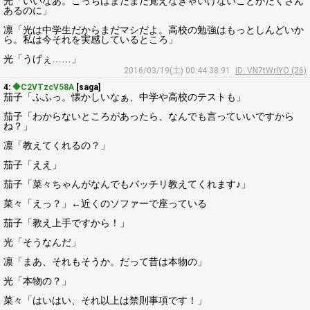
光「いいなあ。こっちはまだまだ覚えなきゃいけないことがたくさん
あるのに」
凛「光は中学生だからまだマシだよ。高校の勉強はもっとしんどいか
ら。私は今それを実感しているところ」
光「うげぇ……」
2016/03/19(土) 00:44:38.91
ID: VN7tWrlYO (26)
4:
◆C2VTzcV58A
[saga]
茄子「ふふっ。懐かしいなぁ、中学や高校のテストも」
茄子「わからないところがあったら、なんでも言っていいですから
ね？」
凛「教えてくれるの？」
茄子「ええ」
茄子「菜々ちゃんがなんでもバッチリ教えてくれます♪」
菜々「えっ？」←近くのソファーで座っている
茄子「教え上手ですから！」
光「そうなんだ」
凛「まあ、それもそうか。だって昔は本物の」
光「本物の？」
菜々「はいはい、それ以上は禁則事項です！」