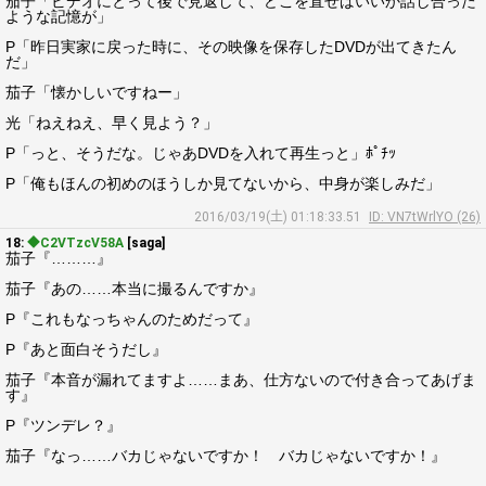
茄子「ビデオにとって後で見返して、どこを直せばいいか話し合った
ような記憶が」
P「昨日実家に戻った時に、その映像を保存したDVDが出てきたん
だ」
茄子「懐かしいですねー」
光「ねえねえ、早く見よう？」
P「っと、そうだな。じゃあDVDを入れて再生っと」ﾎﾟﾁｯ
P「俺もほんの初めのほうしか見てないから、中身が楽しみだ」
2016/03/19(土) 01:18:33.51
ID: VN7tWrlYO (26)
18:
◆C2VTzcV58A
[saga]
茄子『………』
茄子『あの……本当に撮るんですか』
P『これもなっちゃんのためだって』
P『あと面白そうだし』
茄子『本音が漏れてますよ……まあ、仕方ないので付き合ってあげま
す』
P『ツンデレ？』
茄子『なっ……バカじゃないですか！ バカじゃないですか！』