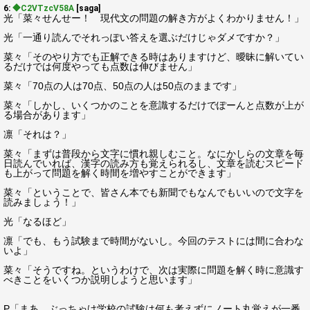
6:
◆C2VTzcV58A
[saga]
光「菜々せんせー！ 現代文の問題の解き方がよくわかりません！」
光「一通り読んでそれっぽい答えを選ぶだけじゃダメですか？」
菜々「そのやり方でも正解できる時はありますけど、曖昧に解いてい
るだけでは何度やっても点数は伸びません」
菜々「70点の人は70点、50点の人は50点のままです」
菜々「しかし、いくつかのことを意識するだけでぽーんと点数が上が
る場合があります」
凛「それは？」
菜々「まずは普段から文字に慣れ親しむこと。なにかしらの文章を毎
日読んでいれば、漢字の読み方も覚えられるし、文章を読むスピード
も上がって問題を解く時間を増やすことができます」
菜々「ということで、皆さん本でも新聞でもなんでもいいので文字を
読みましょう！」
光「なるほど」
凛「でも、もう試験まで時間がないし。今回のテストには間に合わな
いよ」
菜々「そうですね。というわけで、次は実際に問題を解く時に意識す
べきことをいくつか説明しようと思います」
P「まあ、ぶっちゃけ学校の試験は何も考えずにノート丸覚えが一番