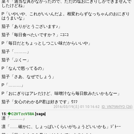
菜々「適当な具がなかったので、ただの塩おにぎりしかできませんで
したけどね」
P「いやいや、これがいいんだよ。相変わらずなっちゃんのおにぎり
はうまいな」
茄子「ありがとうございます♪」
茄子「毎日食べたいですか？」ﾆｺﾆｺ
P「毎日だとちょっとしつこい味だからいいや」
茄子「………」
茄子「ぷくー」
P「なんで怒ってるの」
茄子「さあ、なぜでしょう」
P「………」
P「おにぎりはアレだけど、味噌汁なら毎日飲みたいかもなー」
茄子「女心のわかるP君は好きです」ｳﾌﾌ
2016/03/19(土) 01:10:16.62
ID: VN7tWrlYO (26)
15:
◆C2VTzcV58A
[saga]
凛「………」
凛「……確かに、しょっぱいくらいがちょうどいいかも」ｼﾞﾄｰｰ