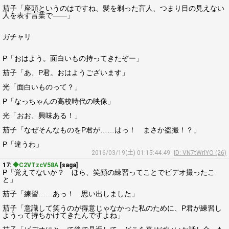
茄子「座頭というのはですね、髪を剃った盲人、つまり目の見えない
人を表す言葉で――」
ガチャリ
P「おはよう。面白いもの持ってきたぞー」
茄子「あ、P君。おはようございます」
光「面白いものって？」
P「なっちゃんの高校時代の映像」
光「おお、興味ある！」
茄子「なぜそんなものをP君が……はっ！ まさか盗撮！？」
P「違うわ」
2016/03/19(土) 01:15:44.49
ID: VN7tWrlYO (26)
17:
◆C2VTzcV58A
[saga]
P「覚えてないか？ ほら、笑顔の練習ってことでビデオ撮ったこ
と」
茄子「練習……あっ！ 思い出しました」
茄子「意識して笑うのが得意じゃなかった私のために、P君が練習し
ようって持ちかけてきたんですよね」