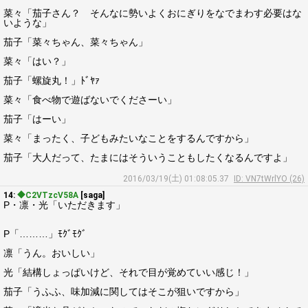
菜々「茄子さん？ そんなに勢いよくおにぎりをなでまわす必要はな
いような」
茄子「菜々ちゃん、菜々ちゃん」
菜々「はい？」
茄子「螺旋丸！」ﾄﾞﾔｧ
菜々「食べ物で遊ばないでくださーい」
茄子「はーい」
菜々「まったく、子どもみたいなことをするんですから」
茄子「大人だって、たまにはそういうこともしたくなるんですよ」
2016/03/19(土) 01:08:05.37
ID: VN7tWrlYO (26)
14:
◆C2VTzcV58A
[saga]
P・凛・光「いただきます」
P「………」ﾓｸﾞﾓｸﾞ
凛「うん。おいしい」
光「結構しょっぱいけど、それで目が覚めていい感じ！」
茄子「うふふ、味加減に関してはそこが狙いですから」