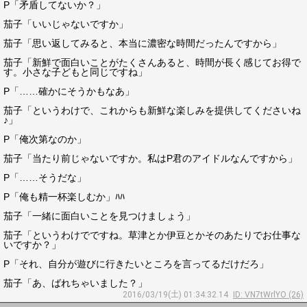
P「矛盾してないか？」
茄子「いいじゃないですか」
茄子「思い返してみると、本当に濃密な時間だったんですから」
茄子「新鮮で面白いことがたくさんあると、時間が長く感じてお得で
す。小さな子どもと同じですね」
P「……確かにそうかもなあ」
茄子「というわけで、これからも新鮮な楽しみを提供してくださいね
♪」
P「俺次第なのか」
茄子「当たり前じゃないですか。私はP君のアイドルなんですから」
P「……そうだな」
P「俺も精一杯楽しむか」ﾊﾊ
茄子「一緒に面白いことを見つけましょう」
茄子「というわけでですね。草津とか伊豆とかそのあたりでお仕事な
いですか？」
P「それ、自分が遊びに行きたいところを言ってるだけだろ」
茄子「あ、ばれちゃいました？」
2016/03/19(土) 01:34:32.14
ID: VN7tWrlYO (26)