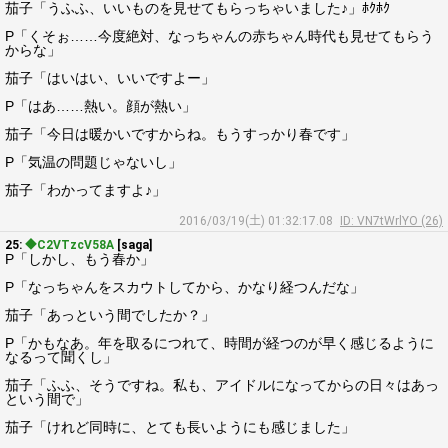
茄子「うふふ、いいものを見せてもらっちゃいました♪」ﾎｸﾎｸ
P「くそぉ……今度絶対、なっちゃんの赤ちゃん時代も見せてもらう
からな」
茄子「はいはい、いいですよー」
P「はあ……熱い。顔が熱い」
茄子「今日は暖かいですからね。もうすっかり春です」
P「気温の問題じゃないし」
茄子「わかってますよ♪」
2016/03/19(土) 01:32:17.08
ID: VN7tWrlYO (26)
25:
◆C2VTzcV58A
[saga]
P「しかし、もう春か」
P「なっちゃんをスカウトしてから、かなり経つんだな」
茄子「あっという間でしたか？」
P「かもなあ。年を取るにつれて、時間が経つのが早く感じるように
なるって聞くし」
茄子「ふふ、そうですね。私も、アイドルになってからの日々はあっ
という間で」
茄子「けれど同時に、とても長いようにも感じました」