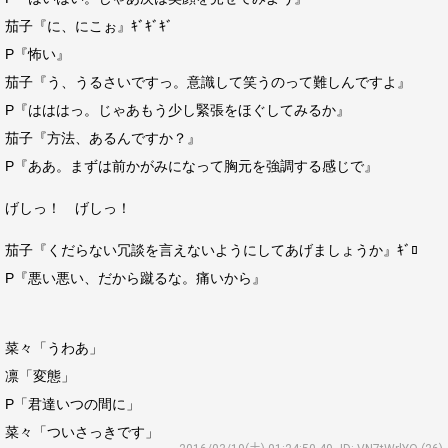
茄子『に、にこぉ』ｷﾞｷﾞｷﾞ
P『怖い』
茄子『う、うるさいですっ。意識して笑うのって難しんですよ』
P『はははっ。じゃあもう少し緊張をほぐしてみるか』
茄子『方法、あるんですか？』
P『ああ。まずは前かがみになって胸元を強調する感じで』
げしっ！ げしっ！
茄子『くだらない冗談を言えないようにしてあげましょうか』ｷﾞﾛ
P『悪い悪い、だから蹴るな。痛いから』
菜々「うわあ」
凛「変態」
P「君達いつの間に」
菜々「ついさっきです」