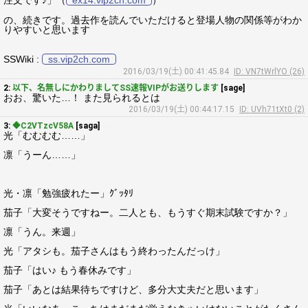
注文です♪」（
ex14.vip2ch.com
）
の、続きです。過去作を読んでいただけると登場人物の関係等がわか
りやすいと思います
SSWiki :
ss.vip2ch.com
2016/03/19(土) 00:41:45.84
ID: VN7tWrlYO (26)
2:
以下、名無しにかわりましてSS速報VIPがお送りします
[sage]
おお、驚いた…！ また見られるとは
2016/03/19(土) 00:44:17.15
ID: UVh71tXt0 (2)
3:
◆C2VTzcV58A
[saga]
光「むむむむ……」
凛「うーん……」
光・凛「勉強疲れたー」ｸﾞｯﾀﾘ
茄子「大変そうですねー。二人とも、もうすぐ期末試験ですか？」
凛「うん。来週」
光「アタシも。茄子さんはもう終わったんだっけ」
茄子「はい♪ もう春休みです」
茄子「あとは結果待ちですけど、多分大丈夫だと思います」