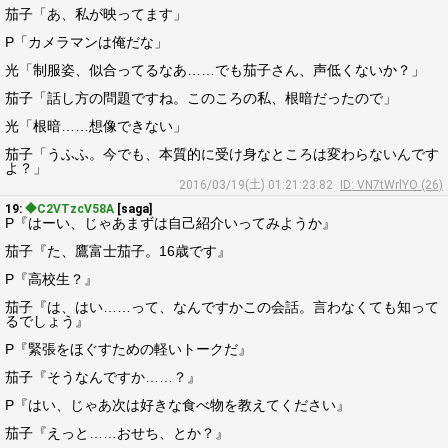
茄子「あ、私が映ってます」
P「カメラマンは俺だな」
光「制服姿、似合ってるなあ……でも茄子さん、声低くないか？」
茄子「話し方の問題ですね。このころの私、根暗だったので」
光「根暗……想像できない」
茄子「うふふ。今でも、本質的に受け身なところは変わらないんです
よ？」
2016/03/19(土) 01:21:23.82
ID: VN7tWrlYO (26)
19:
◆C2VTzcV58A
[saga]
P『はーい、じゃあまずは自己紹介いってみようか』
茄子『た、鷹富士茄子。16歳です』
P『高校生？』
茄子『は、はい……って、なんですかこの会話。言わなくても知って
るでしょう』
P『緊張をほぐすための軽いトークだ』
茄子『そうなんですか……？』
P『はい、じゃあ次は好きな食べ物を教えてください』
茄子『えっと……おせち、とか？』