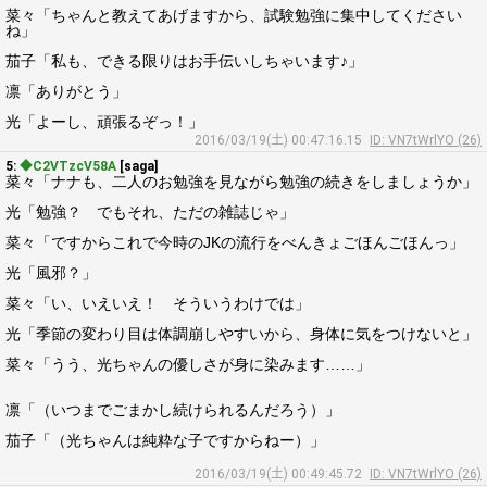
菜々「ちゃんと教えてあげますから、試験勉強に集中してください
ね」
茄子「私も、できる限りはお手伝いしちゃいます♪」
凛「ありがとう」
光「よーし、頑張るぞっ！」
2016/03/19(土) 00:47:16.15
ID: VN7tWrlYO (26)
5:
◆C2VTzcV58A
[saga]
菜々「ナナも、二人のお勉強を見ながら勉強の続きをしましょうか」
光「勉強？ でもそれ、ただの雑誌じゃ」
菜々「ですからこれで今時のJKの流行をべんきょごほんごほんっ」
光「風邪？」
菜々「い、いえいえ！ そういうわけでは」
光「季節の変わり目は体調崩しやすいから、身体に気をつけないと」
菜々「うう、光ちゃんの優しさが身に染みます……」
凛「（いつまでごまかし続けられるんだろう）」
茄子「（光ちゃんは純粋な子ですからねー）」
2016/03/19(土) 00:49:45.72
ID: VN7tWrlYO (26)