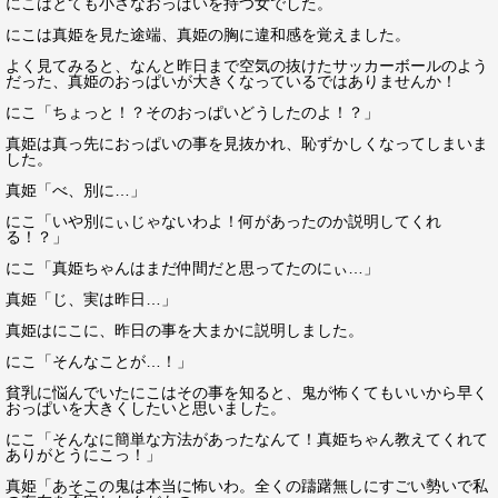
にこはとても小さなおっぱいを持つ女でした。
にこは真姫を見た途端、真姫の胸に違和感を覚えました。
よく見てみると、なんと昨日まで空気の抜けたサッカーボールのよう
だった、真姫のおっぱいが大きくなっているではありませんか！
にこ「ちょっと！？そのおっぱいどうしたのよ！？」
真姫は真っ先におっぱいの事を見抜かれ、恥ずかしくなってしまいま
した。
真姫「べ、別に…」
にこ「いや別にぃじゃないわよ！何があったのか説明してくれ
る！？」
にこ「真姫ちゃんはまだ仲間だと思ってたのにぃ…」
真姫「じ、実は昨日…」
真姫はにこに、昨日の事を大まかに説明しました。
にこ「そんなことが…！」
貧乳に悩んでいたにこはその事を知ると、鬼が怖くてもいいから早く
おっぱいを大きくしたいと思いました。
にこ「そんなに簡単な方法があったなんて！真姫ちゃん教えてくれて
ありがとうにこっ！」
真姫「あそこの鬼は本当に怖いわ。全くの躊躇無しにすごい勢いで私