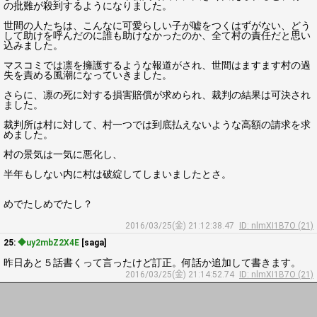
の批難が殺到するようになりました。
世間の人たちは、こんなに可愛らしい子が嘘をつくはずがない、どう
して助けを呼んだのに誰も助けなかったのか、全て村の責任だと思い
込みました。
マスコミでは凛を擁護するような報道がされ、世間はますます村の過
失を責める風潮になっていきました。
さらに、凛の死に対する損害賠償が求められ、裁判の結果は可決され
ました。
裁判所は村に対して、村一つでは到底払えないような高額の請求を求
めました。
村の景気は一気に悪化し、
半年もしない内に村は破綻してしまいましたとさ。
めでたしめでたし？
2016/03/25(金) 21:12:38.47
ID: nlmXI1B7O (21)
25:
◆uy2mbZ2X4E
[saga]
昨日あと５話書くって言ったけど訂正。何話か追加して書きます。
2016/03/25(金) 21:14:52.74
ID: nlmXI1B7O (21)