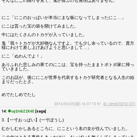
そんなにこの踊りを見て、鬼が喜ぶのも無理はありません。
にこ「にこのおっぱいが本当にまな板になってしまったにこ…」
にこは貰った宝の袋を開けてみました。
中にはたくさんのトカゲが入っていました。
鬼「我々トカゲが大好物なんですよ。でも少し余っているので、貴方
様にわけて差し上げあげようと思いまして…」
にこ「ぬわんでよ！」
ありふれた悲しみの果てのにこは、宝を持ったままトボトボ家に帰っ
ていきました。
このお話が、後ににこが世界を代表するトカゲ研究者となる人生の始
まりだったとさ。
めでたしめでたし
2016/03/25(金) 16:37:15.91
ID: nlmXI1B7O (21)
14:
◆uy2mbZ2X4E
[saga]
3.【一寸おっぱい】(一寸ぼうし)
むかしむかしあるところに、にこという名の女が住んでいました。