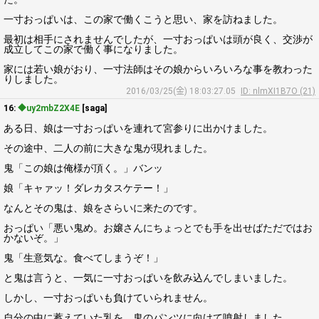
一寸おっぱいは、この家で働くこうと思い、家を訪ねました。
最初は相手にされませんでしたが、一寸おっぱいは頭が良く、交渉が
成立してこの家で働く事になりました。
家には若い娘がおり、一寸法師はその娘からいろいろな事を教わった
りしました。
2016/03/25(金) 18:03:27.05
ID: nlmXI1B7O (21)
16:
◆uy2mbZ2X4E
[saga]
ある日、娘は一寸おっぱいを連れて宮参りに出かけました。
その途中、二人の前に大きな鬼が現れました。
鬼「この娘は俺様が頂く。」バンッ
娘「キャァッ！ダレカタスケテー！」
なんとその鬼は、娘をさらいに来たのです。
おっぱい「悪い鬼め。お嬢さんにちょっとでも手を出せばただではお
かないぞ。」
鬼「生意気な。食べてしまうぞ！」
と鬼は言うと、一気に一寸おっぱいを飲み込んでしまいました。
しかし、一寸おっぱいも負けていられません。
自分の中に蓄えていた乳を、鬼のパンツに向けて噴射しました。