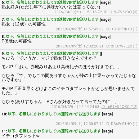
6:
以下、名無しにかわりましてSS速報VIPがお送りします
[sage]
熟女好き(ただし年下に興味がないとは言ってない)
2016/04/09(土) 11:50:16.72
ID: C1WZV6eDO (3)
7:
以下、名無しにかわりましてSS速報VIPがお送りします
[sage]
熟女（12歳）の可能性
2016/04/09(土) 11:57:49.89
ID: +S1DPRK+0 (1)
8:
以下、名無しにかわりましてSS速報VIPがお送りします
[sage]
P(8歳)の可能性
2016/04/09(土) 12:02:20.21
ID: zHJ7W7ELo (1)
9:
以下、名無しにかわりましてSS速報VIPがお送りします
[]
ちひろ「ていうか、マジで熟女好きなんですか？」
モバP「はい。赤城みりあより高橋礼子のほうが好きです。」
ちひろ「で、でもこの間ありすちゃんが膝の上に乗っかってたじゃな
いですか」
モバP「正直早くどけよこのイチゴタブレットがとしか思いませんで
した。」
ちひろ(ありすちゃん…Pさんが好きだって言ってたのに…」
2016/04/09(土) 12:24:24.63
ID: mP1+X9ORO (12)
10:
以下、名無しにかわりましてSS速報VIPがお送りします
[sage]
2016/04/09(土) 12:30:07.10
ID: DBsFoE1HO (1)
11:
以下、名無しにかわりましてSS速報VIPがお送りします
[sage]
イチゴタブレットw