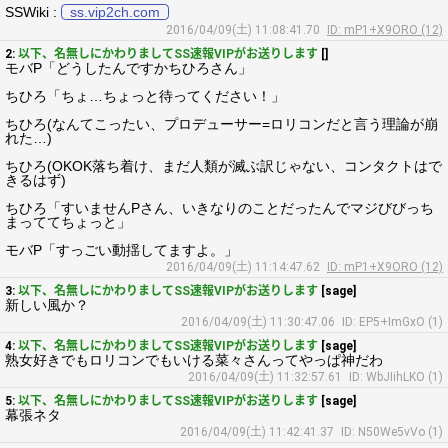
SSWiki :
ss.vip2ch.com
2016/04/09(土) 11:08:41.70
ID: mP1+X9ORO (12)
2:
以下、名無しにかわりましてSS速報VIPがお送りします
[]
モバP「どうしたんですかちひろさん」
ちひろ「ちょ…ちょっと待ってください！」
ちひろ(なんてこったい、プロデューサー=ロリコンだと言う理論が崩
れた…)
ちひろ(OKOK落ち着け、まだ人類が滅ぶ訳じゃない、コンタクトはで
きるはず)
ちひろ「すいませんPさん、いきなりのことだったんでマジびびっち
まっててちょっと」
モバP「すっごい動揺してますよ。」
2016/04/09(土) 11:14:47.62
ID: mP1+X9ORO (12)
3:
以下、名無しにかわりましてSS速報VIPがお送りします
[sage]
新しい風か？
2016/04/09(土) 11:30:47.06
ID: EP5+ImGxO (1)
4:
以下、名無しにかわりましてSS速報VIPがお送りします
[sage]
熟女好きでもロリコンでもいける菜々さんってやっぱ神だわ
2016/04/09(土) 11:32:57.61
ID: WbJIihLKO (1)
5:
以下、名無しにかわりましてSS速報VIPがお送りします
[sage]
幕張ネタ
2016/04/09(土) 11:42:41.37
ID: N50We5vVo (1)