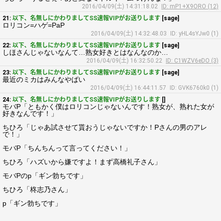
2016/04/09(土) 14:31:18.02
ID: mP1+X9ORO (12)
21:
以下、名無しにかわりましてSS速報VIPがお送りします
[sage]
ロリコン=ハゲ=PaP
2016/04/09(土) 14:32:48.03
ID: yHL4sYJw0 (1)
22:
以下、名無しにかわりましてSS速報VIPがお送りします
[sage]
しほさんじゃないなんて…熟女好きとはなんなのか…
2016/04/09(土) 16:32:50.22
ID: C1WZV6eDO (3)
23:
以下、名無しにかわりましてSS速報VIPがお送りします
[sage]
最近のミカはみんなやばい
2016/04/09(土) 16:44:11.57
ID: GVK6760k0 (1)
24:
以下、名無しにかわりましてSS速報VIPがお送りします
[]
モバP「ともかく僕はロリコンじゃないんです！熟女が、熟れた女が
好きなんです！」
ちひろ「じゃあ試させて貰おうじゃないですか！Pさんの男のアレ
で！」
モバP「ちんちんって言ってください！」
ちひろ「ハズいから嫌ですよ！まず高橋礼子さん」
モバPのp「ギン勃ちです」
ちひろ「柊志乃さん」
p「ギン勃ちです」