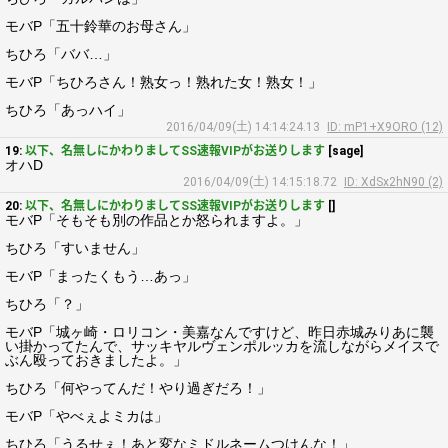
モバP「五十鈴華のお母さん」
ちひろ「ババ…」
モバP「ちひろさん！熟女っ！熟れた女！熟女！」
ちひろ「あっハイ」
2016/04/09(土) 14:14:24.13
ID: mP1+X9ORO (12)
19:
以下、名無しにかわりましてSS速報VIPがお送りします
[sage]
オハD
2016/04/09(土) 14:15:18.72
ID: XdSx2hN90 (2)
20:
以下、名無しにかわりましてSS速報VIPがお送りします
[]
モバP「そもそも別の作品とか怒られますよ。」
ちひろ「すいません」
モバP「まったくもう…あっ」
ちひろ「？」
モバP「城ヶ崎・ロリコン・美嘉なんですけど、昨日赤城みりあに襲
い掛かってたんで、サッキヤルヴェンポルッカを流しながらメイスで
ぶん殴っておきましたよ。」
ちひろ「何やってんだ！やり過ぎだろ！」
モバP「やべぇよミカは」
ちひろ「うるせぇ！あと変なミドルネームつけんな！」