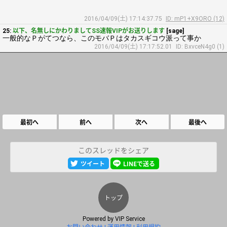
2016/04/09(土) 17:14:37.75
ID: mP1+X9ORO (12)
25:
以下、名無しにかわりましてSS速報VIPがお送りします
[sage]
一般的なＰがてつなら、このモバＰはタカスギコウ派って事か
2016/04/09(土) 17:17:52.01
ID: BxvceN4g0 (1)
最初へ
前へ
次へ
最後へ
このスレッドをシェア
ツイート
LINEで送る
トップ
Powered by
VIP Service