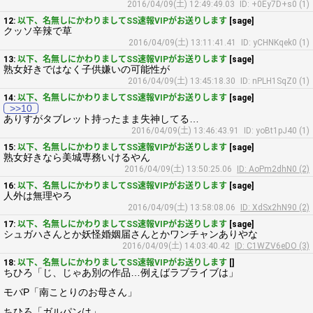
2016/04/09(土) 12:49:49.03
ID: +0Ey7D+s0 (1)
12:
以下、名無しにかわりましてSS速報VIPがお送りします
[sage]
クッソ辛辣で草
2016/04/09(土) 13:11:41.41
ID: yCHNKqek0 (1)
13:
以下、名無しにかわりましてSS速報VIPがお送りします
[sage]
熟女好きではなく子供嫌いの可能性が
2016/04/09(土) 13:45:18.30
ID: nPLH1SqZ0 (1)
14:
以下、名無しにかわりましてSS速報VIPがお送りします
[sage]
>>10
ありすがタブレット持ったまま失神してる…
2016/04/09(土) 13:46:43.91
ID: yoBt1pJ40 (1)
15:
以下、名無しにかわりましてSS速報VIPがお送りします
[sage]
熟女好きなら美城専務いけるやん
2016/04/09(土) 13:50:25.06
ID: AoPm2dhN0 (2)
16:
以下、名無しにかわりましてSS速報VIPがお送りします
[sage]
人外は無理やろ
2016/04/09(土) 13:58:08.06
ID: XdSx2hN90 (2)
17:
以下、名無しにかわりましてSS速報VIPがお送りします
[sage]
シュガハさんとか妖怪婚姻届さんとかワンチャンありやな
2016/04/09(土) 14:03:40.42
ID: C1WZV6eDO (3)
18:
以下、名無しにかわりましてSS速報VIPがお送りします
[]
ちひろ「じ、じゃあ別の作品…例えばラブライブは」
モバP「南ことりのお母さん」
ちひろ「ガルパンは」