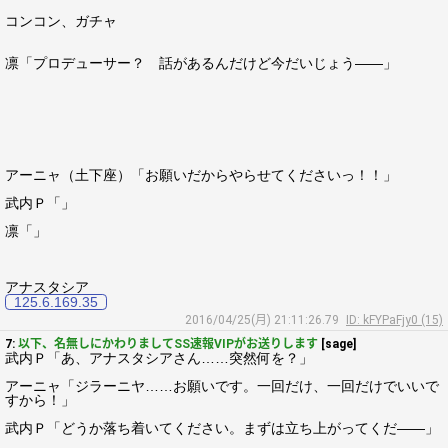
コンコン、ガチャ
凛「プロデューサー？ 話があるんだけど今だいじょう――」
アーニャ（土下座）「お願いだからやらせてくださいっ！！」
武内Ｐ「」
凛「」
アナスタシア
125.6.169.35
2016/04/25(月) 21:11:26.79
ID: kFYPaFjy0 (15)
7:
以下、名無しにかわりましてSS速報VIPがお送りします
[sage]
武内Ｐ「あ、アナスタシアさん……突然何を？」
アーニャ「ジラーニヤ……お願いです。一回だけ、一回だけでいいで
すから！」
武内Ｐ「どうか落ち着いてください。まずは立ち上がってくだ――」