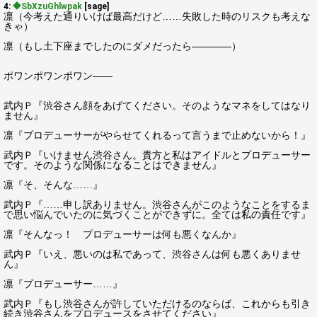
4:
◆SbXzuGhlwpak
[sage]
凛（今考えた通りいけば最高だけど……失敗した時のリスクも考えな
きゃ）
凛（もし土下座までしたのにダメだったら――――）
ポワンポワンポワン――
武内Ｐ『渋谷さん顔をあげてください。そのようなマネをしてはなり
ません』
凛『プロデューサーがやらせてくれるって言うまで止めないから！』
武内Ｐ『いけません渋谷さん。貴方と私はアイドルとプロデューサー
です。そのような関係になることはできません』
凛『そ、そんな……』
武内Ｐ『……申し訳ありません。渋谷さんがこのようなことをするま
で思い悩んでいたのに気づくことができずに。全ては私の責任です』
凛『そんなっ！ プロデューサーは何も悪くなんか』
武内Ｐ『いえ、悪いのは私であって、渋谷さんは何も悪くありませ
ん』
凛『プロデューサー……』
武内Ｐ『もし渋谷さんが許していただけるのならば、これからも引き
続き渋谷さんをプロデュースをさせてください』