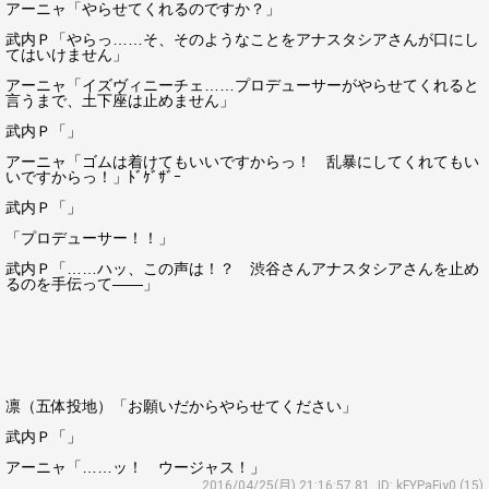
アーニャ「やらせてくれるのですか？」
武内Ｐ「やらっ……そ、そのようなことをアナスタシアさんが口にし
てはいけません」
アーニャ「イズヴィニーチェ……プロデューサーがやらせてくれると
言うまで、土下座は止めません」
武内Ｐ「」
アーニャ「ゴムは着けてもいいですからっ！ 乱暴にしてくれてもい
いですからっ！」ﾄﾞｹﾞｻﾞｰ
武内Ｐ「」
「プロデューサー！！」
武内Ｐ「……ハッ、この声は！？ 渋谷さんアナスタシアさんを止め
るのを手伝って――」
凛（五体投地）「お願いだからやらせてください」
武内Ｐ「」
アーニャ「……ッ！ ウージャス！」
2016/04/25(月) 21:16:57.81
ID: kFYPaFjy0 (15)