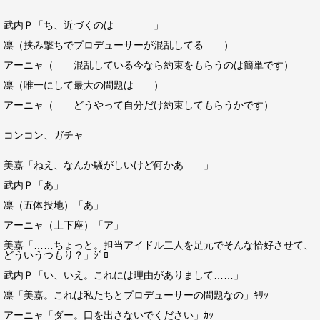
武内Ｐ「ち、近づくのは――――」
凛（挟み撃ちでプロデューサーが混乱してる――）
アーニャ（――混乱している今なら約束をもらうのは簡単です）
凛（唯一にして最大の問題は――）
アーニャ（――どうやって自分だけ約束してもらうかです）
コンコン、ガチャ
美嘉「ねえ、なんか騒がしいけど何かあ――」
武内Ｐ「あ」
凛（五体投地）「あ」
アーニャ（土下座）「ア」
美嘉「……ちょっと。担当アイドル二人を足元でそんな恰好させて、
どういうつもり？」ｼﾞﾛ
武内Ｐ「い、いえ。これには理由がありまして……」
凛「美嘉。これは私たちとプロデューサーの問題なの」ｷﾘｯ
アーニャ「ダー。口を出さないでください」ｶｯ