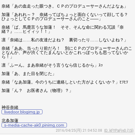
奈緒「あの血走った眼つき。ＣＰのプロデューサーさんだよなぁ」
加蓮「あれれ～？ 奈緒ってばちょっと面白くないって顔してる？
ひょっとしてＣＰのプロデューサーさんのこと――」
奈緒「ば、馬鹿言うな加蓮！ そそ、そんな命に関わる冗談『奈
緒？』……ヒイィッ！！」
凛「奈緒は……私の友達だよね？ 裏切ったり……しないよね？」
奈緒「ああ、当ったり前だろ！ 別にＣＰのプロデューサーさんのこ
となんか、声が渋くてたまんないとかこれっぽっちも思ってないか
ら！」
凛「ふーん。まあ奈緒がそう言うなら信じるから」ｽｯ
加蓮「あ、また目を閉じた」
奈緒「なあ加蓮。今のうちに連絡しといた方がよくないか？」ﾋｿﾋｿ
加蓮「ん？ お医者さん（物理）？」
神谷奈緒
livedoor.blogimg.jp
北条加蓮
s-media-cache-ak0.pinimg.com
2016/04/25(月) 21:04:52.08
ID: kFYPaFjy0 (15)