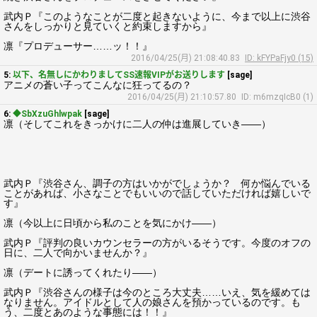
武内Ｐ『このようなことが二度と起きないように、今まで以上に渋谷
さんをしっかりと見ていくと約束しますから』
凛『プロデューサー……ッ！！』
2016/04/25(月) 21:08:40.83
ID: kFYPaFjy0 (15)
5:
以下、名無しにかわりましてSS速報VIPがお送りします
[sage]
アニメの蒼い子ってこんなに狂ってるの？
2016/04/25(月) 21:10:57.80
ID: m6mzqIcB0 (1)
6:
◆SbXzuGhlwpak
[sage]
凛（そしてこれをきっかけに二人の仲は進展していき――）
武内Ｐ『渋谷さん、調子の方はいかがでしょうか？ 何か悩んでいる
ことがあれば、小さなことでもいいので話していただければ嬉しいで
す』
凛（今以上に日頃から私のことを気にかけ――）
武内Ｐ『評判の良いカウンセラーの方がいるそうです。今度のオフの
日に、二人で向かいませんか？』
凛（デートに誘ってくれたり――）
武内Ｐ『渋谷さんの様子は今のところ大丈夫……いえ、気を緩めては
なりません。アイドルとして人の娘さんを預かっているのです。も
う、二度とあのような事態には！！』