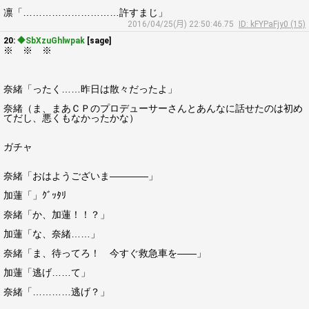
凛「…………………………許すまじ」
2016/04/25(月) 22:50:46.75
ID: kFYPaFjy0 (15)
20:
◆SbXzuGhlwpak
[sage]
※ ※ ※
奈緒「ったく……昨日は散々だったよ」
奈緒（ま、まあＣＰのプロデューサーさんとあんなに話せたのは初め
てだし、悪くもなかったかな）
ガチャ
奈緒「おはようございま――――」
加蓮「」ｸﾞｯﾀﾘ
奈緒「か、加蓮！！？」
加蓮「な、奈緒……」
奈緒「ま、待ってろ！ 今すぐ救急車を――」
加蓮「逃げ……て」
奈緒「…………逃げ？」