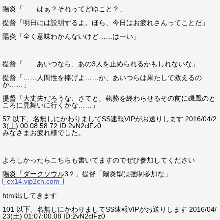
陽炎「……はぁ？それってどゆこと？」
提督「明日には説明するよ。ほら、今日はお疲れさんってことだ」
陽炎「全く意味わかんないけど……はーい」
提督「……あいつなら、あの3人を止められるかもしれないな」
提督「……人間性を捧げよ……か、あいつらは果たして救えるの
か……」
提督「大丈夫だろうな、さてと、執務を終わらせるその前に磯風のと
ころに見舞いに行くかな……」
57 以下、名無しにかわりましてSS速報VIPがお送りします 2016/04/2
3(土) 00:08:58.72 ID:2vN2clFz0
みなさまお疲れ様でした。
よろしかったらこちらも書いてますのでぜひ参加してください
陽炎「ダークソウル3？」提督「陽炎型は強制参加な」
ex14.vip2ch.com
html出してきます
101 以下、名無しにかわりましてSS速報VIPがお送りします 2016/04/
23(土) 01:07:00.08 ID:2vN2clFz0