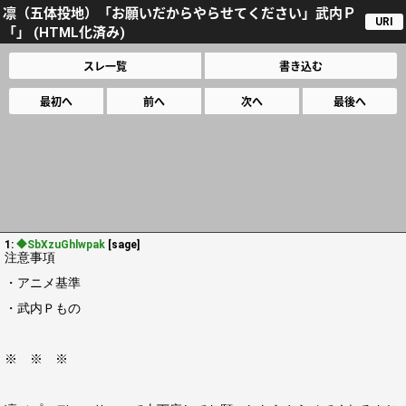
凛（五体投地）「お願いだからやらせてください」武内Ｐ
URI
「」 (HTML化済み)
スレ一覧
書き込む
最初へ
前へ
次へ
最後へ
1:
◆SbXzuGhlwpak
[sage]
注意事項
・アニメ基準
・武内Ｐもの
※ ※ ※