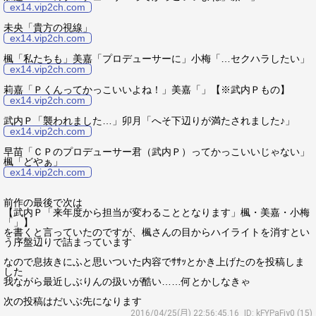
ex14.vip2ch.com
未央「貴方の視線」
ex14.vip2ch.com
楓「私たちも」美嘉「プロデューサーに」小梅「…セクハラしたい」
ex14.vip2ch.com
莉嘉「Ｐくんってかっこいいよね！」美嘉「」【※武内Ｐもの】
ex14.vip2ch.com
武内Ｐ「襲われました…」卯月「へそ下辺りが満たされました♪」
ex14.vip2ch.com
早苗「ＣＰのプロデューサー君（武内Ｐ）ってかっこいいじゃない」
楓「どやぁ」
ex14.vip2ch.com
前作の最後で次は
【武内Ｐ「来年度から担当が変わることとなります」楓・美嘉・小梅
「」】
を書くと言っていたのですが、楓さんの目からハイライトを消すとい
う序盤辺りで詰まっています
なので息抜きにふと思いついた内容でｻｻｯとかき上げたのを投稿しま
した
我ながら最近しぶりんの扱いが酷い……何とかしなきゃ
次の投稿はだいぶ先になります
2016/04/25(月) 22:56:45.16
ID: kFYPaFjy0 (15)