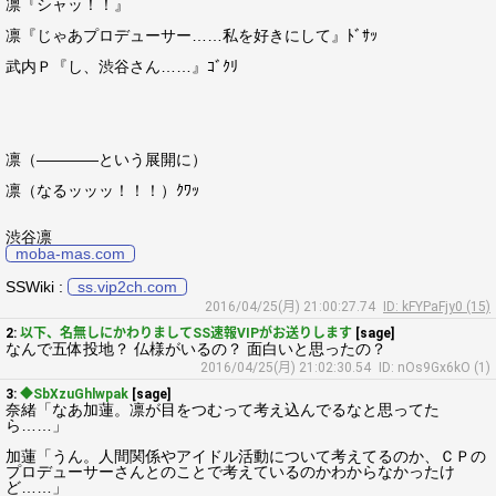
凛『シャッ！！』
凛『じゃあプロデューサー……私を好きにして』ﾄﾞｻｯ
武内Ｐ『し、渋谷さん……』ｺﾞｸﾘ
凛（――――という展開に）
凛（なるッッッ！！！）ｸﾜｯ
渋谷凛
moba-mas.com
SSWiki :
ss.vip2ch.com
2016/04/25(月) 21:00:27.74
ID: kFYPaFjy0 (15)
2:
以下、名無しにかわりましてSS速報VIPがお送りします
[sage]
なんで五体投地？ 仏様がいるの？ 面白いと思ったの？
2016/04/25(月) 21:02:30.54
ID: nOs9Gx6kO (1)
3:
◆SbXzuGhlwpak
[sage]
奈緒「なあ加蓮。凛が目をつむって考え込んでるなと思ってた
ら……」
加蓮「うん。人間関係やアイドル活動について考えてるのか、ＣＰの
プロデューサーさんとのことで考えているのかわからなかったけ
ど……」