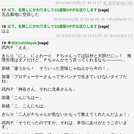
2016/04/25(月) 21:49:23.17
ID: kFYPaFjy0 (15)
17:
以下、名無しにかわりましてSS速報VIPがお送りします
[sage]
五点着地に空目した
2016/04/25(月) 21:55:06.69
ID: 1dhaG8wVO (1)
18:
以下、名無しにかわりましてSS速報VIPがお送りします
[sage]
はよ
2016/04/25(月) 22:16:51.99
ID: vkrsH2yhO (1)
19:
◆SbXzuGhlwpak
[sage]
武内Ｐ「ええ」
きらり「にょ、にょわー☆ Ｐちゃんってば以外と大胆だにぃ！ 無
理矢理はダメだけど、Ｐちゃんがそう言ってくれるなら――――」
奈緒「違うから！ そういった意味じゃねえから今の！」
加蓮「プロデューサーさんってサバンナで生きていけないタイプだ
ね」
武内Ｐ「神谷さん、それに北条さんも」
加蓮「こんにちはー」
奈緒「こ、こんにちは」
きらり「二人がＰちゃんが危ないかもって教えてくれたんだよぉ！」
武内Ｐ「そうだったのですか。それは、本当にありがとうございま
す」