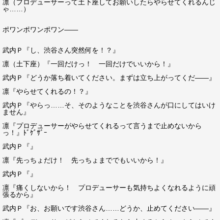
凛（プロデューサーって土下座してお願いしたらやらせてくれるんじ
ゃ……）
ポワンポワンポワン――
武内Ｐ『し、渋谷さん突然何を！？』
凛（土下座）『一回だけっ！ 一回だけでいいから！』
武内Ｐ『どうか落ち着いてください。まずは立ち上がってくだ――』
凛『やらせてくれるの！？』
武内Ｐ『やらっ……そ、そのようなことを渋谷さんが口にしてはいけ
ません』
凛『プロデューサーがやらせてくれるって言うまで止めないから
っ！』ﾄﾞｹﾞｻﾞｰ
武内Ｐ『』
凛『先っちょだけ！ 先っちょまででもいいから！』
武内Ｐ『』
凛『痛くしないから！ プロデューサーも気持ちよくなれるように頑
張るから』
武内Ｐ『お、お願いです渋谷さん……どうか、止めてください――』