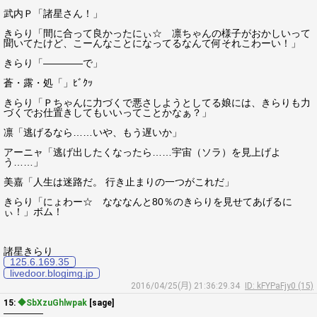
武内Ｐ「諸星さん！」
きらり「間に合って良かったにぃ☆ 凛ちゃんの様子がおかしいって
聞いてたけど、こーんなことになってるなんて何それこわーい！」
きらり「――――で」
蒼・露・処「」ﾋﾞｸｯ
きらり「Ｐちゃんに力づくで悪さしようとしてる娘には、きらりも力
づくでお仕置きしてもいいってことかなぁ？」
凛「逃げるなら……いや、もう遅いか」
アーニャ「逃げ出したくなったら……宇宙（ソラ）を見上げよ
う……」
美嘉「人生は迷路だ。 行き止まりの一つがこれだ」
きらり「にょわー☆ なななんと80％のきらりを見せてあげるに
ぃ！」ボム！
諸星きらり
125.6.169.35
livedoor.blogimg.jp
2016/04/25(月) 21:36:29.34
ID: kFYPaFjy0 (15)
15:
◆SbXzuGhlwpak
[sage]
――――