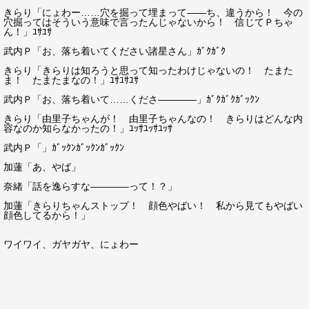
きらり「にょわー……穴を掘って埋まって――ち、違うから！ 今の
穴掘ってはそういう意味で言ったんじゃないから！ 信じてＰちゃ
ん！」ﾕｻﾕｻ
武内Ｐ「お、落ち着いてください諸星さん」ｶﾞｸｶﾞｸ
きらり「きらりは知ろうと思って知ったわけじゃないの！ たまた
ま！ たまたまなの！」ﾕｻﾕｻﾕｻ
武内Ｐ「お、落ち着いて……くださ――――」ｶﾞｸｶﾞｸｶﾞｯｸﾝ
きらり「由里子ちゃんが！ 由里子ちゃんなの！ きらりはどんな内
容なのか知らなかったの！」ﾕｯｻﾕｯｻﾕｯｻ
武内Ｐ「」ｶﾞｯｸﾝｶﾞｯｸﾝｶﾞｯｸﾝ
加蓮「あ、やば」
奈緒「話を逸らすな――――って！？」
加蓮「きらりちゃんストップ！ 顔色やばい！ 私から見てもやばい
顔色してるから！」
ワイワイ、ガヤガヤ、にょわー