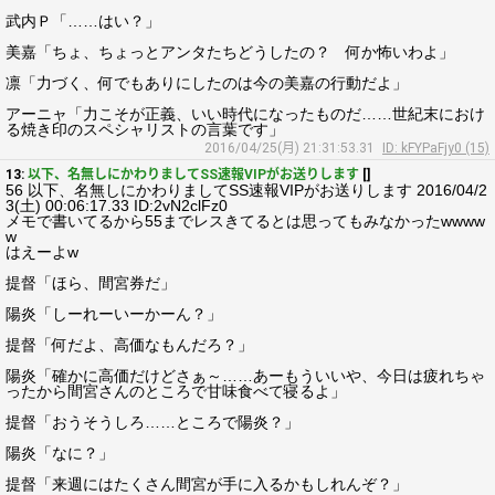
武内Ｐ「……はい？」
美嘉「ちょ、ちょっとアンタたちどうしたの？ 何か怖いわよ」
凛「力づく、何でもありにしたのは今の美嘉の行動だよ」
アーニャ「力こそが正義、いい時代になったものだ……世紀末におけ
る焼き印のスペシャリストの言葉です」
2016/04/25(月) 21:31:53.31
ID: kFYPaFjy0 (15)
13:
以下、名無しにかわりましてSS速報VIPがお送りします
[]
56 以下、名無しにかわりましてSS速報VIPがお送りします 2016/04/2
3(土) 00:06:17.33 ID:2vN2clFz0
メモで書いてるから55までレスきてるとは思ってもみなかったwwww
w
はえーよw
提督「ほら、間宮券だ」
陽炎「しーれーいーかーん？」
提督「何だよ、高価なもんだろ？」
陽炎「確かに高価だけどさぁ～……あーもういいや、今日は疲れちゃ
ったから間宮さんのところで甘味食べて寝るよ」
提督「おうそうしろ……ところで陽炎？」
陽炎「なに？」
提督「来週にはたくさん間宮が手に入るかもしれんぞ？」