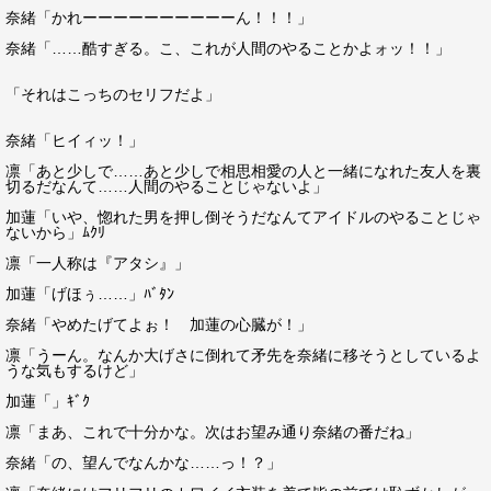
奈緒「かれーーーーーーーーーーん！！！」
奈緒「……酷すぎる。こ、これが人間のやることかよォッ！！」
「それはこっちのセリフだよ」
奈緒「ヒイィッ！」
凛「あと少しで……あと少しで相思相愛の人と一緒になれた友人を裏
切るだなんて……人間のやることじゃないよ」
加蓮「いや、惚れた男を押し倒そうだなんてアイドルのやることじゃ
ないから」ﾑｸﾘ
凛「一人称は『アタシ』」
加蓮「げほぅ……」ﾊﾞﾀﾝ
奈緒「やめたげてよぉ！ 加蓮の心臓が！」
凛「うーん。なんか大げさに倒れて矛先を奈緒に移そうとしているよ
うな気もするけど」
加蓮「」ｷﾞｸ
凛「まあ、これで十分かな。次はお望み通り奈緒の番だね」
奈緒「の、望んでなんかな……っ！？」