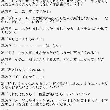
凛『プロデューサーがやらせてくれるなら止めるから！ やらせてく
れるならもうこんなことしないって約束するから！』
武内Ｐ『……ほ、本当ですか？』
凛『プロデューサーとの約束を破ったりなんか絶対しないから！ だ
から、だから……この通り！』ﾄﾞｹﾞｻﾞｰ
武内Ｐ『……わかりました。わかりましたから、土下座なんかやめて
ください』
凛『やらせてくれるの！？』
武内Ｐ『………………………は、はい』
凛『え？ ごめん聞こえなかったからもう一回言ってくれる？』
武内Ｐ『その……渋谷さんとするので、どうか立ち上がってくださ
い』
凛『私と何をしてくれるの』
武内Ｐ『で、ですから……』
凛『恥ずかしいのはわかるけど、後で話がもつれないようにハッキリ
させておきたいところだから』ハアハア
凛『それだけだから！ 他意は無いから！』ハアハアハア
武内Ｐ『わ、私は渋谷さんとその……性交すると約束するので、土下
座するような真似は二度としないでください』