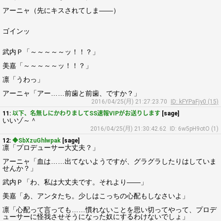
アーニャ（先にキスされてしま――）
ゴインッ
武内Ｐ「～～～～～ッ！！？」
美嘉「～～～～～ッ！！？」
凛「うわっ」
アーニャ「アー……前歯と前歯、ですか？」
2016/04/25(月) 21:27:23.70
ID: kFYPaFjy0 (15)
11:
以下、名無しにかわりましてSS速報VIPがお送りします
[sage]
いいゾ～＾
2016/04/25(月) 21:30:42.62
ID: 6w5pH9otO (1)
12:
◆SbXzuGhlwpak
[sage]
凛「プロデューサー大丈夫？」
アーニャ「血は……出てないようですが、グラグラしたりはしていま
せんか？」
武内Ｐ「わ、私は大丈夫です。それより――」
美嘉「あ、アンタたち。少しはこっちの心配もしなさいよ」
凛「心配って言っても……慣れないことを思い切ってやって、プロデ
ューサーに怪我させそうになった奴にするわけないでしょ」