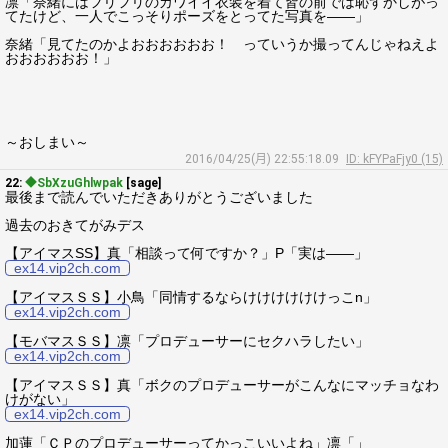
凛「奈緒にはフリフリのカワイイ衣装を着て皆の前では恥ずかしがっ
てたけど、一人でこっそりポーズをとってた写真を――」
奈緒「見てたのかよおおおおおお！ っていうか撮ってんじゃねえよ
おおおおおお！」
～おしまい～
2016/04/25(月) 22:55:18.09
ID: kFYPaFjy0 (15)
22:
◆SbXzuGhlwpak
[sage]
最後まで読んでいただきありがとうございました
過去のおきてがみデス
【アイマスSS】真「相談って何ですか？」P「実は――」
ex14.vip2ch.com
【アイマスＳＳ】小鳥「同情するならけけけけけけっこn」
ex14.vip2ch.com
【モバマスＳＳ】凛「プロデューサーにセクハラしたい」
ex14.vip2ch.com
【アイマスＳＳ】真「ボクのプロデューサーがこんなにマッチョなわ
けがない」
ex14.vip2ch.com
加蓮「ＣＰのプロデューサーってかっこいいよね」凛「」