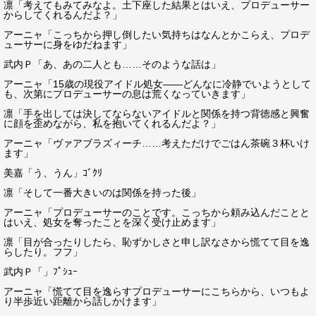
凛「考えてもみてみなよ。土下座した結果とはいえ、プロデューサー
からしてくれるんだよ？」
アーニャ「こっちから押し倒したい気持ちはなんとかこらえ、プロデ
ューサーに身をゆだねます」
武内Ｐ「あ、あの二人とも……そのような話は」
アーニャ「15歳の現役アイドル処女――どんなに冷静でいようとして
も、次第にプロデューサーの息は荒くなっていきます」
凛「手を出しては決してならないアイドルと関係を持つ背徳感と興奮
に顔を歪めながら、私を抱いてくれるんだよ？」
アーニャ「ヴァアブラズィーチ……考えただけでごはん茶碗３杯いけ
ます」
美嘉「う、うん」ｺﾞｸﾘ
凛「そして一番大きいのは関係を持った後」
アーニャ「プロデューサーのことです。こっちから頼み込んだことと
はいえ、処女を奪ったことを深く受け止めます」
凛「目が合ったりしたら、恥ずかしさと申し訳なさから慌てて目を逸
らしたり。フフ」
武内Ｐ「」ﾌﾟｼｭｰ
アーニャ「慌てて目を逸らすプロデューサーにこちらから、いつもよ
り半歩近い距離から話しかけます」