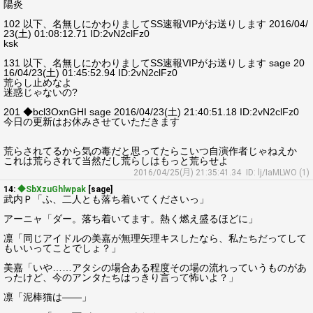
陽炎
102 以下、名無しにかわりましてSS速報VIPがお送りします 2016/04/
23(土) 01:08:12.71 ID:2vN2clFz0
ksk
131 以下、名無しにかわりましてSS速報VIPがお送りします sage 20
16/04/23(土) 01:45:52.94 ID:2vN2clFz0
荒らし止めなよ
迷惑じゃないの?
201 ◆bcl3OxnGHI sage 2016/04/23(土) 21:40:51.18 ID:2vN2clFz0
今日の更新はお休みさせていただきます
荒らされてるから気の毒だと思ってたらこいつ自演作者じゃねえか
これは荒らされて当然だし荒らしはもっと荒らせよ
2016/04/25(月) 21:35:41.34
ID: lj/IaMLWO (1)
14:
◆SbXzuGhlwpak
[sage]
武内Ｐ「ふ、二人とも落ち着いてくださいっ」
アーニャ「ダー。落ち着いてます。熱く燃え盛るほどに」
凛「同じアイドルの美嘉が無理矢理キスしたなら、私たちだってして
もいいってことでしょ？」
美嘉「いや……アタシの場合ある程度その場の流れっていうものがあ
ったけど、今のアンタたちはっきり言って怖いよ？」
凛「泥棒猫は――」