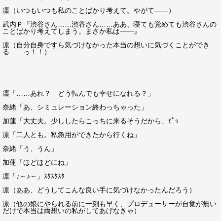
凛（いつもいつも私のことばかり考えて。やがて――）
武内Ｐ『渋谷さん……渋谷さん……ああ、寝ても覚めても渋谷さんの
ことばかり考えてしまう。まさか私は――』
凛（自分自身ですら気づけなかった本当の想いに気づくことができ
る……っ！！）
凛「……あれ？ どう転んでも幸せになれる？」
奈緒「あ、シミュレーション終わっちゃった」
加蓮「大丈夫。少ししたらこっちに来るそうだから」ﾋﾟｯ
凛「二人とも。私急用ができたから行くね」
奈緒「う、うん」
加蓮「ほどほどにね」
凛「♪～♪～」ｽﾀｽﾀｽﾀ
凛（ああ、どうしてこんな良い手に気づけなかったんだろう）
凛（他の娘にやられる前に一刻も早く、プロデューサーが自覚が無い
だけで本当は両想いの私がしてあげなきゃ）