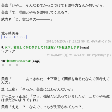
美嘉「いや……そんな姿でかっこつけても説得力なんか無いから」
美嘉「で、理由とやらを説明してくれる？」
武内Ｐ「じ、実はその――――」
城ヶ崎美嘉
125.6.169.35
2016/04/25(月) 21:21:29.50
ID: kFYPaFjy0 (15)
9:
以下、名無しにかわりましてSS速報VIPがお送りします
[sage]
ワクワク
2016/04/25(月) 21:26:44.30
ID: sYpbO0ryo (1)
10:
◆SbXzuGhlwpak
[sage]
※ ※ ※
美嘉「――――あっきれた。土下座して関係を迫るだなんて何考えて
んの」
凛（正座）「そっか。美嘉にはわかんないか」
アーニャ（正座）「フッ。強敵だと思っていましたが……どうやら敵
は凛だけのようですね」
美嘉「ええ～？ なんでこっちが失望されてんの？」