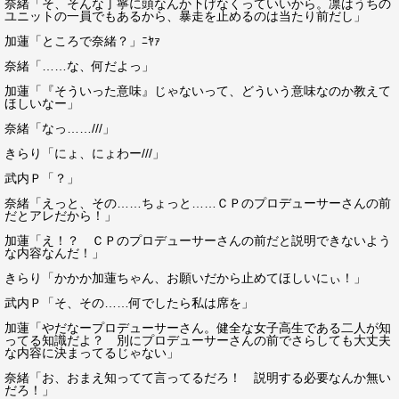
奈緒「そ、そんな丁寧に頭なんか下げなくっていいから。凛はうちの
ユニットの一員でもあるから、暴走を止めるのは当たり前だし」
加蓮「ところで奈緒？」ﾆﾔｧ
奈緒「……な、何だよっ」
加蓮「『そういった意味』じゃないって、どういう意味なのか教えて
ほしいなー」
奈緒「なっ……///」
きらり「にょ、にょわー///」
武内Ｐ「？」
奈緒「えっと、その……ちょっと……ＣＰのプロデューサーさんの前
だとアレだから！」
加蓮「え！？ ＣＰのプロデューサーさんの前だと説明できないよう
な内容なんだ！」
きらり「かかか加蓮ちゃん、お願いだから止めてほしいにぃ！」
武内Ｐ「そ、その……何でしたら私は席を」
加蓮「やだなープロデューサーさん。健全な女子高生である二人が知
ってる知識だよ？ 別にプロデューサーさんの前でさらしても大丈夫
な内容に決まってるじゃない」
奈緒「お、おまえ知ってて言ってるだろ！ 説明する必要なんか無い
だろ！」