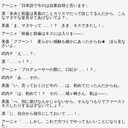
アーニャ「日本語で今のは自業自得と言います」
凛「未央と莉嘉は美嘉のことカリスマだって信じてるんだから、こん
なマヌケな姿見せてあげないでよ？」
美嘉「ま、マヌケって……！？ きき、キスできたし！」
アーニャ「前歯と前歯はキスには入りま――」
美嘉「フフーン！ 柔らかい感触も確かにあったからね★ ほら見な
さいよ」
武内Ｐ「え……？」
凛「……ッ！？」
アーニャ「プロデューサーの唇に、口紅が……！？」
武内Ｐ「あ……その」
美嘉「い、言っておくけど今の……は、初めてだったんだからね」
武内Ｐ「は、初めて！？ その……城ヶ崎さん、私は――」
美嘉「べ、別に遊びなんかじゃないから。そんなつもりでファースト
キスしたりするはずないでしょ？」
凛「じ、自分から強引にしておいて……！」
アーニャ「……しかし、これで力づくでやってもいいことになりまし
た」