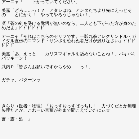
アーニャ「――下がっていてください」
美嘉「どろ……っ！？ アタシはね、アンタたちより先にえっとそ
の……とにかく！ やってやろうじゃない！」
凛「蒼の剣を受ける覚悟が無いのなら、二人とも下がった方が身のた
めだよ」ﾄﾞﾄﾞﾄﾞﾄﾞﾄﾞﾄﾞ
アーニャ「それはこちらのセリフです。一影九拳アレクサンドル・ガ
イダル直伝のコマンド・サンボを恐れぬ者だけが残りなさい」ﾄﾞﾄﾞﾄﾞ
ﾄﾞﾄﾞﾄﾞ
美嘉「あ、えっと……カリスマギャルを舐めないことね！」パキパキ
パッキーン！
武内Ｐ「皆さんお願いですからやめ……っ！」
ガチャ、バターンッ
きらり（医者・物理）「おっすおっすばっちし！ 力づくだとか無理
矢理だとか、こわーい言葉が外まで聞こえていたにぃ☆」
蒼・露・処「」