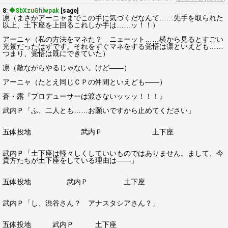
8:
◆SbXzuGhlwpak
[sage]
凛（まさかアーニャまでこの手に気づくだなんて……先手を取られた
以上、土下座を上回るこれしか手は……ッ！！）
アーニャ（私の方法をマネた？ ニェーット……横から見るとすごい
光景だったはずです。それをすぐマネをする覚悟は凛といえども……
つまり、覚悟は既にできていた）
凛（敵ながらやるじゃない。けど――）
アーニャ（たとえ同じＣＰの仲間といえども――）
蒼・露『プロデューサーは渡さないッッッ！！！』
武内Ｐ「ふ、二人とも……お願いですから止めてください」
五体投地 武内Ｐ 土下座
武内Ｐ「土下座は軽々しくしていいものではありません。まして、今
貴方たちが土下座をしている理由は――」
五体投地 武内Ｐ 土下座
武内Ｐ「し、渋谷さん？ アナスタシアさん？」
五体投地 武内Ｐ 土下座