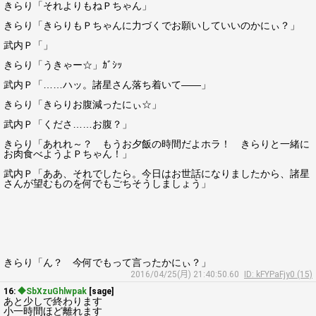
きらり「それよりもねＰちゃん」
きらり「きらりもＰちゃんに力づくでお願いしていいのかにぃ？」
武内Ｐ「」
きらり「うきゃー☆」ｶﾞｼｯ
武内Ｐ「……ハッ。諸星さん落ち着いて――」
きらり「きらりお腹減ったにぃ☆」
武内Ｐ「くださ……お腹？」
きらり「あれれ～？ もうお夕飯の時間だよホラ！ きらりと一緒に
お肉食べようよＰちゃん！」
武内Ｐ「ああ、それでしたら。今日はお世話になりましたから、諸星
さんが望むものを何でもごちそうしましょう」
きらり「ん？ 今何でもって言ったかにぃ？」
2016/04/25(月) 21:40:50.60
ID: kFYPaFjy0 (15)
16:
◆SbXzuGhlwpak
[sage]
あと少しで終わります
小一時間ほど離れます