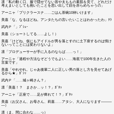
凛「私の動く口、服で隠せてない首や太ももの素肌を見て、どれだけ
考えまいとしても抱いたことを思い出して顔を赤らめちゃうの」
アーニャ「プリクラースナ……ごはん茶碗10杯いけます」
美嘉「な、なるほどね。アンタたちの言いたいことはわかったわ」ﾁﾗ
武内Ｐ「」ﾌﾟｼｭｰ
美嘉（ショートしてる……よし！）
美嘉「けどね、仮にもアイドルが男を落とすのに土下座するのは情け
ないってことには変わりないよ」
凛「プロデューサーが手に入るのならば……っ！」
アーニャ「過程や方法なぞどうでもよい……海底で100年生きた人の
言葉です」
美嘉「やれやれ。じゃあ後輩二人に正しい男の落とし方を見せてあげ
るから★」ｶﾞｼｯ
武内Ｐ「……城ヶ崎さん？」
凛「美嘉！？ まさか…ッ！？」ｶﾞﾀｯ
アーニャ「正座で……足が痺れて！？」ｶﾞﾀｯ
美嘉（お父さん、お母さん、莉嘉……アタシ、大人になります―――
―）
凛（ま、間に合わな……っ）