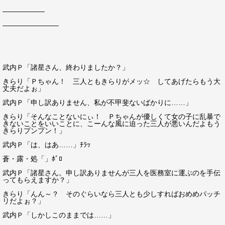
――――――
――――――――
武内Ｐ「諸星さん、終わりましたか？」
きらり「Ｐちゃん！ 三人ともきらりがメッ☆ してあげたらもう大
丈夫だよぉ」
武内Ｐ「申し訳ありません、私が不甲斐ないばかりに……」
きらり「そんなことないにぃ！ Ｐちゃんが優しくて女の子に乱暴で
きないことをいいことに、こーんな風に迫った三人が悪いんだよもう
きらりプンプン！」
武内Ｐ「は、はあ……」ﾁﾗｯ
蒼・露・処「」ﾎﾞﾛ
武内Ｐ「諸星さん。申し訳ありませんが三人を医務室に運ぶのを手伝
ってもらえますか？」
きらり「んん～？ そのぐらいなら三人とも少しすればおめめパッチ
リだよぉ？」
武内Ｐ「しかしこのままでは……」