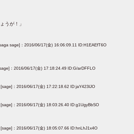
ょうが！」
[saga sage]：2016/06/17(金) 16:06:09.11 ID:H1EAEfT6O
[sage]：2016/06/17(金) 17:18:24.49 ID:G/arDFFLO
[sage]：2016/06/17(金) 17:22:18.62 ID:jaY423lJO
[sage]：2016/06/17(金) 18:03:26.40 ID:g1UgyBbSO
[sage]：2016/06/17(金) 18:05:07.66 ID:hnLhJ1x4O