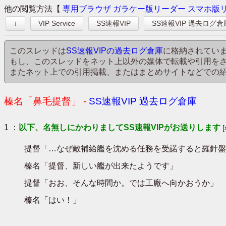
他の閲覧方法【
専用ブラウザ
ガラケー版リーダー
スマホ版
↓
VIP Service
SS速報VIP
SS速報VIP 過去ログ倉
このスレッドは
SS速報VIPの過去ログ倉庫
に格納されてい
もし、このスレッドをネット上以外の媒体で転載や引用を
またネット上での引用掲載、またはまとめサイトなどでの
榛名「鼻毛提督」 -
SS速報VIP 過去ログ倉庫
1 ：
以下、名無しにかわりましてSS速報VIPがお送りします
提督「…なぜ敵補給艦を沈める任務を受諾すると羅針盤
榛名「提督、新しい艦が出来たようです」
提督「おお、そんな時間か。では工廠へ向かおうか」
榛名「はい！」