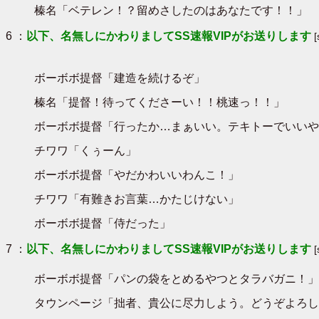
榛名「ベテレン！？留めさしたのはあなたです！！」
6 ：
以下、名無しにかわりましてSS速報VIPがお送りします
ボーボボ提督「建造を続けるぞ」
榛名「提督！待ってくださーい！！桃速っ！！」
ボーボボ提督「行ったか…まぁいい。テキトーでいいや
チワワ「くぅーん」
ボーボボ提督「やだかわいいわんこ！」
チワワ「有難きお言葉…かたじけない」
ボーボボ提督「侍だった」
7 ：
以下、名無しにかわりましてSS速報VIPがお送りします
ボーボボ提督「パンの袋をとめるやつとタラバガニ！」
タウンページ「拙者、貴公に尽力しよう。どうぞよろし