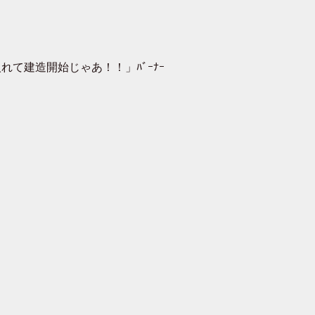
て建造開始じゃあ！！」ﾊﾞｰﾅｰ