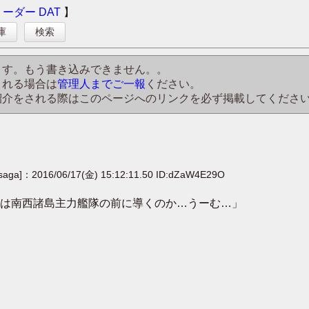
リーダー
DAT
】
庫
検索
ます。もう書き込みできません。。
される場合は
管理人までご一報
ください。
紹介をされる際はこのページへのリンクを必ず掲載してくださ
[saga]：2016/06/17(金) 15:12:11.50 ID:dZaW4E29O
は南西諸島主力艦隊の前に導くのか…うーむ…」