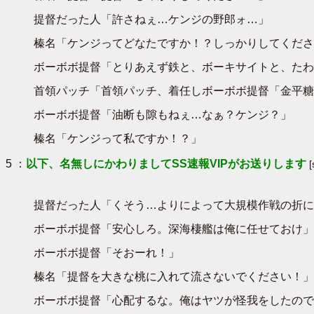
提督だった人「許さねぇ…ケンジの野郎ォ…」
榛名「ケンジってどなたですか！？しっかりしてくださ
ボーボボ提督「とりあえず鉄と、ボーキサイトと、たわし
首領パッチ「首領パッチ、着任しボーボボ提督「金平糖
ボーボボ提督「油断も隙もねぇ…なぁ？ケンジ？」
榛名「ケンジって私ですか！？」
5 ：
以下、名無しにかわりましてSS速報VIPがお送りします
提督だった人「くそう…よりによって大規模作戦の折に
ボーボボ提督「安心しろ。深海棲艦は俺に任せておけ」
ボーボボ提督「そおーれ！」
榛名「提督を大きな桃に入れて流さないでください！」
ボーボボ提督「心配するな。俺はヤツが怪我をしたので