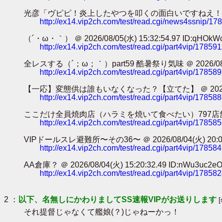
光彦「ヴピピ！炎上したやつを叩くの面白いですねえ！！！」ｶﾀｶﾀｶﾀｶﾀ
http://ex14.vip2ch.com/test/read.cgi/news4ssnip/1
（´・ω・｀） ＠ 2026/08/05(水) 15:32:54.97 ID:qHOkW
http://ex14.vip2ch.com/test/read.cgi/part4vip/17859
全レスする（´；ω；｀）part59 酷暑祭り気味 ＠ 2026/08/05(水
http://ex14.vip2ch.com/test/read.cgi/part4vip/17858
【一応】変態供は誰もいなくなった？【立てた】 ＠ 2026/08/05(水
http://ex14.vip2ch.com/test/read.cgi/part4vip/17858
ここだけ全員焼肉店（ハラミを焼いて食べたい）797店舗目 ＠ 2026/0
http://ex14.vip2ch.com/test/read.cgi/part4vip/17858
VIPドールスレ避難所〜その36〜 ＠ 2026/08/04(火) 20:04:3
http://ex14.vip2ch.com/test/read.cgi/part4vip/17858
AA倉庫？ ＠ 2026/08/04(火) 15:20:32.49 ID:nWu3uc2e
http://ex14.vip2ch.com/test/read.cgi/part4vip/17858
2 ：
以下、名無しにかわりましてSS速報VIPがお送りします
それ提督じゃなくて艦娘(？)じゃねーかっ！