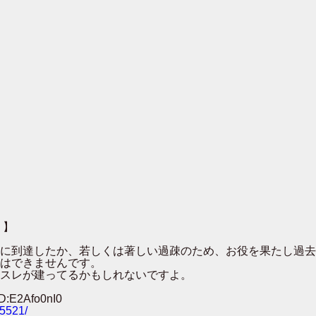
 】
００に到達したか、若しくは著しい過疎のため、お役を果たし過
はできませんです。
スレが建ってるかもしれないですよ。
:E2Afo0nI0
25521/