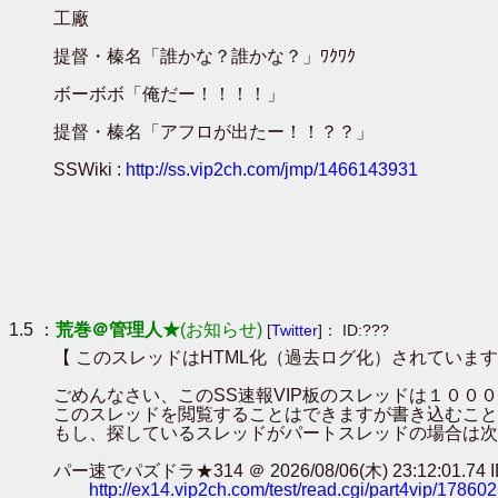
工廠
提督・榛名「誰かな？誰かな？」ﾜｸﾜｸ
ボーボボ「俺だー！！！！」
提督・榛名「アフロが出たー！！？？」
SSWiki :
http://ss.vip2ch.com/jmp/1466143931
1.5 ：
荒巻＠管理人★
(お知らせ)
[
Twitter
]： ID:???
【 このスレッドはHTML化（過去ログ化）されています
ごめんなさい、このSS速報VIP板のスレッドは１０
このスレッドを閲覧することはできますが書き込むこと
もし、探しているスレッドがパートスレッドの場合は次
パー速でパズドラ★314 ＠ 2026/08/06(木) 23:12:01.74 ID
http://ex14.vip2ch.com/test/read.cgi/part4vip/17860