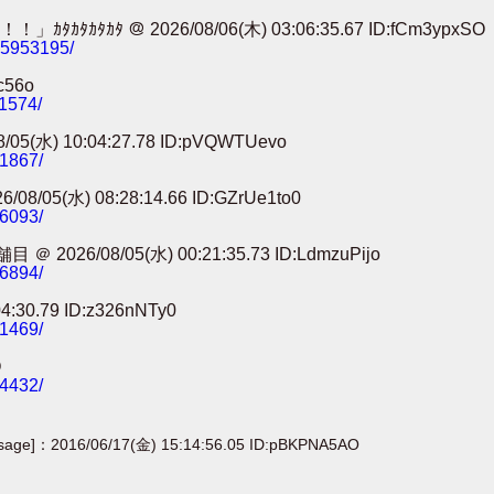
 ＠ 2026/08/06(木) 03:06:35.67 ID:fCm3ypxSO
785953195/
c56o
11574/
) 10:04:27.78 ID:pVQWTUevo
91867/
) 08:28:14.66 ID:GZrUe1to0
86093/
8/05(水) 00:21:35.73 ID:LdmzuPijo
56894/
0.79 ID:z326nNTy0
41469/
O
24432/
[sage]：2016/06/17(金) 15:14:56.05 ID:pBKPNA5AO