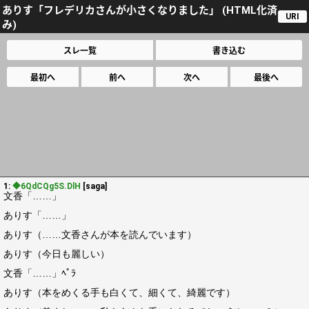
ありす「フレデリカさんが小さくなりました」 (HTML化済
URI
み)
スレ一覧
書き込む
最初へ
前へ
次へ
最後へ
1:
◆6QdCQg5S.DlH
[saga]
文香「……」
ありす「……」
ありす（……文香さんが本を読んでいます）
ありす（今日も麗しい）
文香「……」ﾍﾟﾗ
ありす（本をめくる手も白くて、細くて、綺麗です）