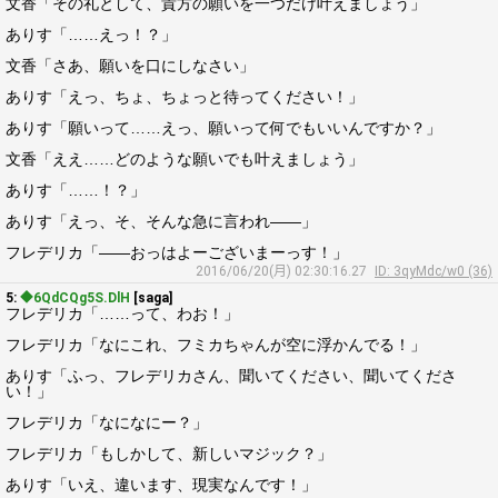
文香「その礼として、貴方の願いを一つだけ叶えましょう」
ありす「……えっ！？」
文香「さあ、願いを口にしなさい」
ありす「えっ、ちょ、ちょっと待ってください！」
ありす「願いって……えっ、願いって何でもいいんですか？」
文香「ええ……どのような願いでも叶えましょう」
ありす「……！？」
ありす「えっ、そ、そんな急に言われ――」
フレデリカ「――おっはよーございまーっす！」
2016/06/20(月) 02:30:16.27
ID: 3qyMdc/w0 (36)
5:
◆6QdCQg5S.DlH
[saga]
フレデリカ「……って、わお！」
フレデリカ「なにこれ、フミカちゃんが空に浮かんでる！」
ありす「ふっ、フレデリカさん、聞いてください、聞いてくださ
い！」
フレデリカ「なになにー？」
フレデリカ「もしかして、新しいマジック？」
ありす「いえ、違います、現実なんです！」