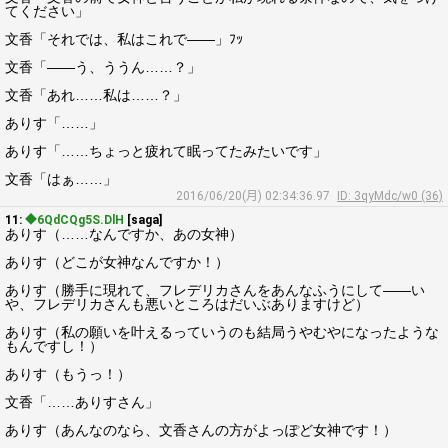
てください」
文香「それでは、私はこれで――」ﾌｯ
文香「――う、ううん……？」
文香「あれ……私は……？」
ありす「……」
ありす「……ちょっと疲れて眠ってたみたいです」
文香「はぁ……」
2016/06/20(月) 02:34:36.97
ID: 3qyMdc/w0 (36)
11:
◆6QdCQg5S.DlH
[saga]
ありす（……なんですか、あの女神）
ありす（どこが女神なんですか！）
ありす（勝手に現れて、フレデリカさんをあんなふうにして――い
や、フレデリカさんも悪いところはだいぶありますけど）
ありす（私の願いを叶えるっていうのも結局うやむやになったような
もんですし！）
ありす（もうっ！）
文香「……ありすさん」
ありす（あんなのなら、文香さんの方がよっぽど女神です！）