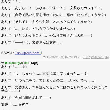
ありす「！」
ありす（あひゅっ！ あひゅっですって！ 文香さんカワイイ！）
ありす（自分で熱いお茶を淹れてたのに、忘れてたんでしょうか？）
ありす（それでも、もう少し温いと思ったんでしょうか？）
ありす（……いえ、どちらでもかまいませんね）
ありす（ひとつわかることは、やはり文香さんは天使――）
ありす「――いえ、文香さんは女神！」
SSWiki :
ss.vip2ch.com
2016/06/20(月) 02:28:43.71
ID: 3qyMdc/w0 (36)
2:
◆6QdCQg5S.DlH
[saga]
ありす「……あ」
ありす（し、しまった……言葉に出してしまった……！）
ありす（いつも気をつけてしまったのに……いや、でも……）
ありす（文香さん、本を読んでるときは他のことをまったく気にしま
せんし……）
ありす（今回も聞き流して――）
文香「……女神？」