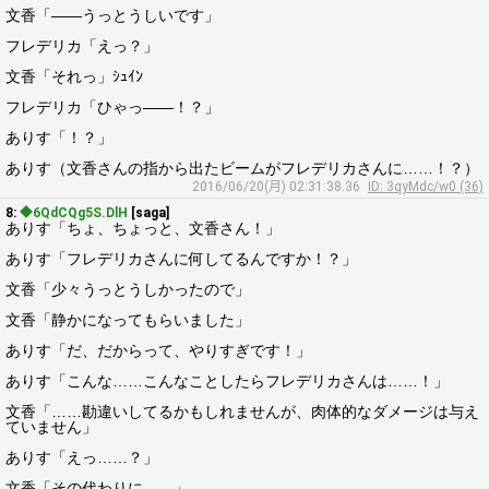
文香「――うっとうしいです」
フレデリカ「えっ？」
文香「それっ」ｼｭｲﾝ
フレデリカ「ひゃっ――！？」
ありす「！？」
ありす（文香さんの指から出たビームがフレデリカさんに……！？）
2016/06/20(月) 02:31:38.36
ID: 3qyMdc/w0 (36)
8:
◆6QdCQg5S.DlH
[saga]
ありす「ちょ、ちょっと、文香さん！」
ありす「フレデリカさんに何してるんですか！？」
文香「少々うっとうしかったので」
文香「静かになってもらいました」
ありす「だ、だからって、やりすぎです！」
ありす「こんな……こんなことしたらフレデリカさんは……！」
文香「……勘違いしてるかもしれませんが、肉体的なダメージは与え
ていません」
ありす「えっ……？」
文香「その代わりに――」