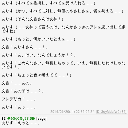
ありす（すべてを抱擁し、すべてを受け入れる……）
ありす（かつ、すべてに対し、無償のやさしさを、愛を与える……）
ありす（そんな文香さんは女神！）
ありす（……女神って言うのは、なんかさっきのアレを思い出して嫌
ですね）
ありす（もっと、何かいいたとえを……）
文香「ありすさん……！」
ありす「あ、はい、なんでしょうか！？」
ありす「ごめんなさい、無視しちゃって、いえ、無視したわけじゃな
いです！」
ありす「ちょっと色々考えてて……！）
文香「……あの」
文香「あの子は……？」
フレデリカ「……」
ありす「あっ……」
2016/06/20(月) 02:35:02.24
ID: 3qyMdc/w0 (36)
12:
◆6QdCQg5S.DlH
[saga]
ありす「えっと……」