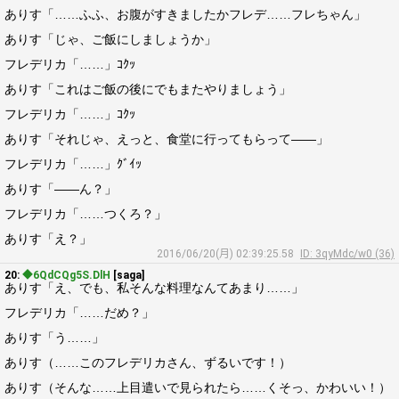
ありす「……ふふ、お腹がすきましたかフレデ……フレちゃん」
ありす「じゃ、ご飯にしましょうか」
フレデリカ「……」ｺｸｯ
ありす「これはご飯の後にでもまたやりましょう」
フレデリカ「……」ｺｸｯ
ありす「それじゃ、えっと、食堂に行ってもらって――」
フレデリカ「……」ｸﾞｲｯ
ありす「――ん？」
フレデリカ「……つくろ？」
ありす「え？」
2016/06/20(月) 02:39:25.58
ID: 3qyMdc/w0 (36)
20:
◆6QdCQg5S.DlH
[saga]
ありす「え、でも、私そんな料理なんてあまり……」
フレデリカ「……だめ？」
ありす「う……」
ありす（……このフレデリカさん、ずるいです！）
ありす（そんな……上目遣いで見られたら……くそっ、かわいい！）