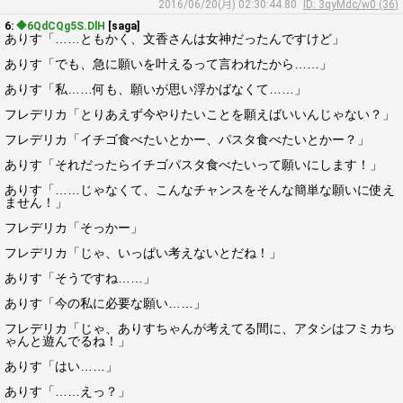
2016/06/20(月) 02:30:44.80
ID: 3qyMdc/w0 (36)
6:
◆6QdCQg5S.DlH
[saga]
ありす「……ともかく、文香さんは女神だったんですけど」
ありす「でも、急に願いを叶えるって言われたから……」
ありす「私……何も、願いが思い浮かばなくて……」
フレデリカ「とりあえず今やりたいことを願えばいいんじゃない？」
フレデリカ「イチゴ食べたいとかー、パスタ食べたいとかー？」
ありす「それだったらイチゴパスタ食べたいって願いにします！」
ありす「……じゃなくて、こんなチャンスをそんな簡単な願いに使え
ません！」
フレデリカ「そっかー」
フレデリカ「じゃ、いっぱい考えないとだね！」
ありす「そうですね……」
ありす「今の私に必要な願い……」
フレデリカ「じゃ、ありすちゃんが考えてる間に、アタシはフミカち
ゃんと遊んでるね！」
ありす「はい……」
ありす「……えっ？」