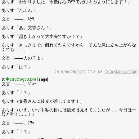
ありす「わかりました、今後は心の中でだけ叫ぶようにします！」
ありす「たぶん！」
文香「――」ﾑｸﾘ
ありす「あ、文香さん！」
ありす「起き上がって大丈夫ですか！？」
ありす「さっきまで、倒れてたんですから、そんな急に立ち上がらな
くても――」
文香「――人の子よ」
ありす「は？」
2016/06/20(月) 02:29:21.06
ID: 3qyMdc/w0 (36)
3:
◆6QdCQg5S.DlH
[saga]
文香「――」ﾍﾟｶｰ
ありす「！？」
ありす（文香さんに後光が差してます！）
ありす（いえ、いつも私の目には後光は見えてましたが……今日は一
段と強く……！）
文香「――」ﾌﾜｯ
ありす「！？」