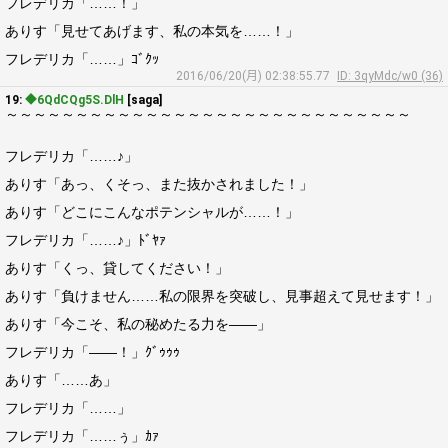
フレデリカ「……！」
ありす「見せてあげます、私の本気を……！」
フレデリカ「……」ｺﾞｸｯ
2016/06/20(月) 02:38:55.77
ID: 3qyMdc/w0 (36)
19:
◆6QdCQg5S.DlH
[saga]
～～～～～～～～～～～～～～～～～～～～～～～～～～～～～
フレデリカ「……♪」
ありす「あっ、くそっ、また抜かされました！」
ありす「どこにこんなポテンシャルが……！」
フレデリカ「……♪」ﾄﾞﾔｧ
ありす「くっ、貸してください！」
ありす「負けません……私の限界を突破し、見事超えて見せます！」
ありす「今こそ、私の秘めたる力を――」
フレデリカ「――！」ｸﾞｩｩｩ
ありす「……あ」
フレデリカ「……」
フレデリカ「……ぅ」ｶｧ