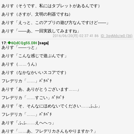
ありす（そうです、私にはタブレットがあるんです）
ありす（さすが、文明の利器ですね）
ありす「えっと、このアプリの遊び方なんですけど――」
ありす「――あ、一回実践してみますね」
2016/06/20(月) 02:37:41.86
ID: 3qyMdc/w0 (36)
17:
◆6QdCQg5S.DlH
[saga]
ありす「――っと」
ありす「こんな感じで遊ぶんです」
ありす（……うん）
ありす（なかなかいいスコアです）
フレデリカ「……」ﾊﾟﾁﾊﾟﾁ
ありす「あ、ありがとうございます……」
フレデリカ「……すごい」ﾊﾟﾁﾊﾟﾁ
ありす「そ、そんなにほめないでください……ふふ」
フレデリカ「……」ﾊﾟﾁﾊﾟﾁ
ありす「ふふ……えへへっ」
ありす「……あ、フレデリカさんもやりますか？」