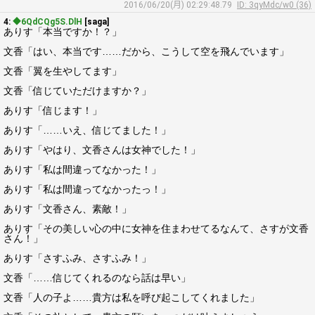
2016/06/20(月) 02:29:48.79
ID: 3qyMdc/w0 (36)
4:
◆6QdCQg5S.DlH
[saga]
ありす「本当ですか！？」
文香「はい、本当です……だから、こうして空を飛んでいます」
文香「翼を生やしてます」
文香「信じていただけますか？」
ありす「信じます！」
ありす「……いえ、信じてました！」
ありす「やはり、文香さんは女神でした！」
ありす「私は間違ってなかった！」
ありす「私は間違ってなかったっ！」
ありす「文香さん、素敵！」
ありす「その美しい心の中に女神を住まわせてるなんて、さすが文香
さん！」
ありす「さすふみ、さすふみ！」
文香「……信じてくれるのなら話は早い」
文香「人の子よ……貴方は私を呼び起こしてくれました」