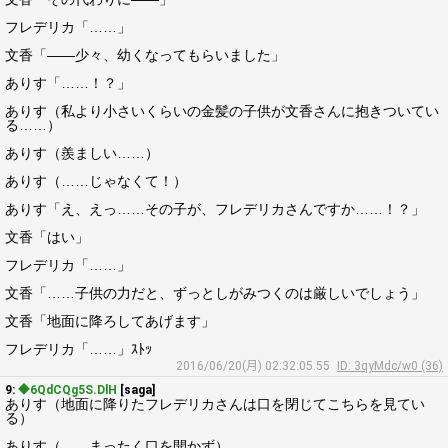
フレデリカ「……」
文香「――少々、幼くなってもらいました」
ありす「……！？」
ありす（私より小さいくらいの金髪の子供が文香さんに抱きついてい
る……）
ありす（羨ましい……）
ありす（……じゃなくて！）
ありす「え、えっ……その子が、フレデリカさんですか……！？」
文香「はい」
フレデリカ「……」
文香「……子供の力だと、ずっとしがみつくのは厳しいでしょう」
文香「地面に降ろしてあげます」
フレデリカ「……」ｽﾄｯ
2016/06/20(月) 02:32:05.55
ID: 3qyMdc/w0 (36)
9:
◆6QdCQg5S.DlH
[saga]
ありす（地面に降りたフレデリカさんは口を閉じてこちらを見てい
る）
ありす（……まったく口を開かず）