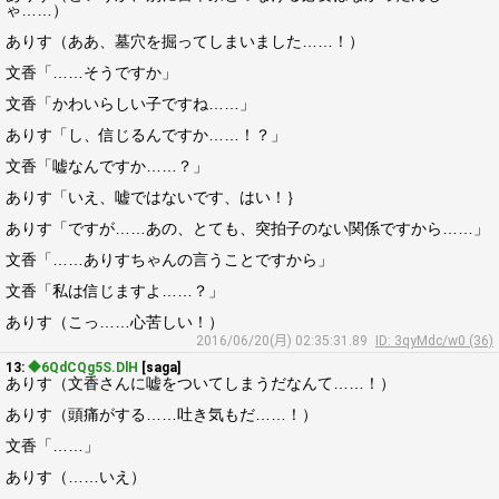
ゃ……）
ありす（ああ、墓穴を掘ってしまいました……！）
文香「……そうですか」
文香「かわいらしい子ですね……」
ありす「し、信じるんですか……！？」
文香「嘘なんですか……？」
ありす「いえ、嘘ではないです、はい！｝
ありす「ですが……あの、とても、突拍子のない関係ですから……」
文香「……ありすちゃんの言うことですから」
文香「私は信じますよ……？」
ありす（こっ……心苦しい！）
2016/06/20(月) 02:35:31.89
ID: 3qyMdc/w0 (36)
13:
◆6QdCQg5S.DlH
[saga]
ありす（文香さんに嘘をついてしまうだなんて……！）
ありす（頭痛がする……吐き気もだ……！）
文香「……」
ありす（……いえ）