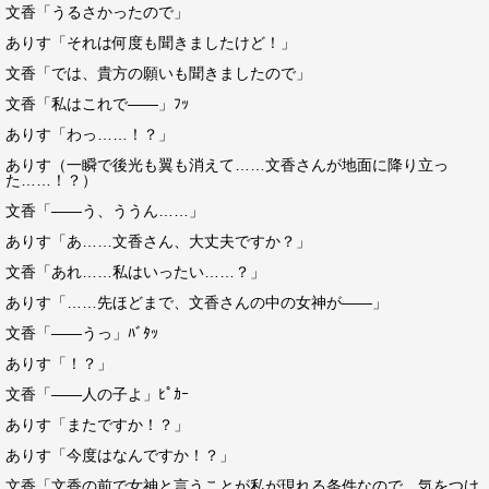
文香「うるさかったので」
ありす「それは何度も聞きましたけど！」
文香「では、貴方の願いも聞きましたので」
文香「私はこれで――」ﾌｯ
ありす「わっ……！？」
ありす（一瞬で後光も翼も消えて……文香さんが地面に降り立っ
た……！？）
文香「――う、ううん……」
ありす「あ……文香さん、大丈夫ですか？」
文香「あれ……私はいったい……？」
ありす「……先ほどまで、文香さんの中の女神が――」
文香「――うっ」ﾊﾞﾀｯ
ありす「！？」
文香「――人の子よ」ﾋﾟｶｰ
ありす「またですか！？」
ありす「今度はなんですか！？」
文香「文香の前で女神と言うことが私が現れる条件なので、気をつけ