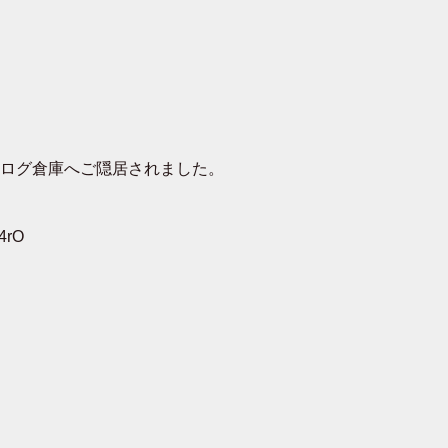
去ログ倉庫へご隠居されました。
4rO