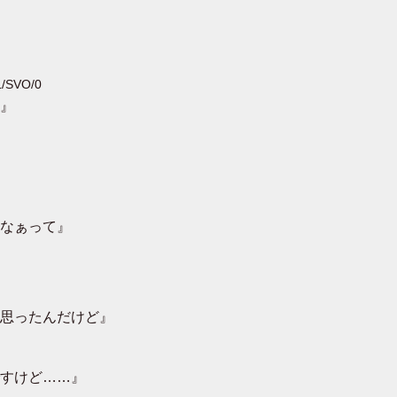
L/SVO/0
』
なぁって』
思ったんだけど』
すけど……』