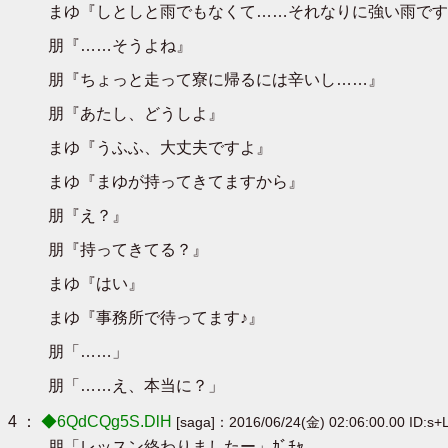
まゆ『しとしと雨でもなくて……それなりに強い雨です
朋『……そうよね』
朋『ちょっと走って寮に帰るには辛いし……』
朋『あたし、どうしよ』
まゆ『うふふ、大丈夫ですよ』
まゆ『まゆが持ってきてますから』
朋『え？』
朋『持ってきてる？』
まゆ『はい』
まゆ『事務所で待ってます♪』
朋「……」
朋「……え、本当に？」
4 ：
◆6QdCQg5S.DlH
[saga]：2016/06/24(金) 02:06:00.00 ID:s+
朋「レッスン終わりましたー」ｶﾞﾁｬ