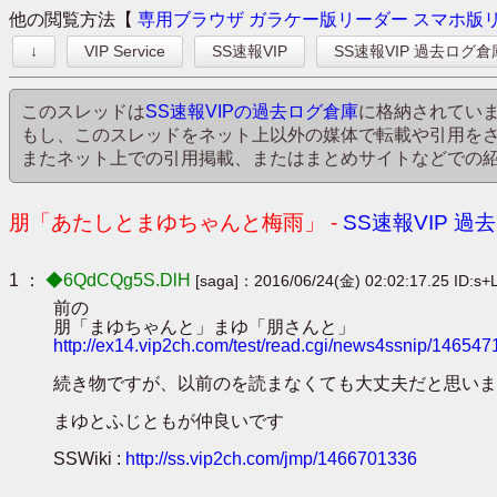
他の閲覧方法【
専用ブラウザ
ガラケー版リーダー
スマホ版
↓
VIP Service
SS速報VIP
SS速報VIP 過去ログ倉
このスレッドは
SS速報VIPの過去ログ倉庫
に格納されてい
もし、このスレッドをネット上以外の媒体で転載や引用を
またネット上での引用掲載、またはまとめサイトなどでの
朋「あたしとまゆちゃんと梅雨」 -
SS速報VIP 過
1 ：
◆6QdCQg5S.DlH
[saga]：2016/06/24(金) 02:02:17.25 ID:s+
前の
朋「まゆちゃんと」まゆ「朋さんと」
http://ex14.vip2ch.com/test/read.cgi/news4ssnip/146547
続き物ですが、以前のを読まなくても大丈夫だと思いま
まゆとふじともが仲良いです
SSWiki :
http://ss.vip2ch.com/jmp/1466701336