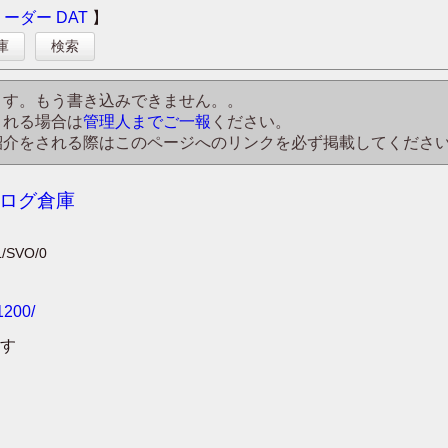
リーダー
DAT
】
庫
検索
ます。もう書き込みできません。。
される場合は
管理人までご一報
ください。
紹介をされる際はこのページへのリンクを必ず掲載してくださ
去ログ倉庫
L/SVO/0
1200/
す