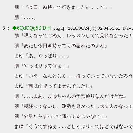
朋「『今日、傘持って行きましたか……？』」
朋「……」
3 ：
◆6QdCQg5S.DlH
[saga]：2016/06/24(金) 02:04:51.61 ID:s+
朋『遅くなってごめん、レッスンしてて見れなかった！
朋『あたし今日傘持ってくの忘れたのよね』
まゆ『あ、やっぱり……』
朋『やっぱりって何よ！』
まゆ『いえ、なんとなく……持っていっていないだろう
まゆ『朝は雨降ってませんでしたし』
朋『……まあ、まゆちゃんの予想通りなんだけどね』
朋『朝降ってないし、運勢も良かったし大丈夫かなって
朋『外見たらすっごい降ってるじゃない！』
まゆ『そうですねぇ……どしゃぶりってほどではないで