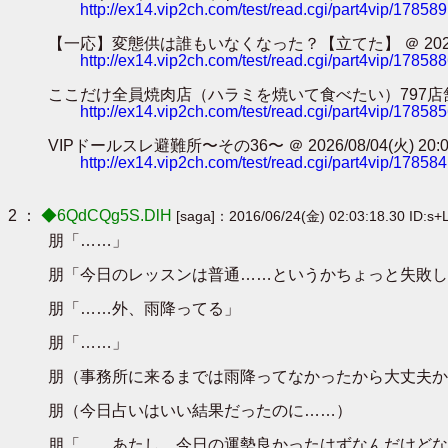
http://ex14.vip2ch.com/test/read.cgi/part4vip/17858
【一応】変態供は誰もいなくなった？【立てた】 ＠ 2026/08/05(水
http://ex14.vip2ch.com/test/read.cgi/part4vip/17858
ここだけ全員焼肉店（ハラミを焼いて食べたい）797店舗目 ＠ 2026/0
http://ex14.vip2ch.com/test/read.cgi/part4vip/17858
VIPドールスレ避難所〜その36〜 ＠ 2026/08/04(火) 20:04:3
http://ex14.vip2ch.com/test/read.cgi/part4vip/17858
2 ：
◆6QdCQg5S.DlH
[saga]：2016/06/24(金) 02:03:18.30 ID:s+
朋「……」
朋「今日のレッスンは普通……というかちょっと失敗し
朋「……外、雨降ってる」
朋「……」
朋（事務所に来るまでは雨降ってなかったから大丈夫か
朋（今日占いはいい結果だったのに……）
朋「……あたし、今日の運勢良かったはずなんだけどな