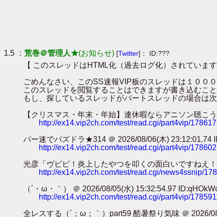
1.5 ：
荒巻＠管理人★
(お知らせ)
[
Twitter
]： ID:???
【 このスレッドはHTML化（過去ログ化）されています
ごめんなさい、このSS速報VIP板のスレッドは１０
このスレッドを閲覧することはできますが書き込むこと
もし、探しているスレッドがパートスレッドの場合は次
【クリスマス・年末・年始】連休暇ならアニソン聴こうぜ・・・【避難所】
http://ex14.vip2ch.com/test/read.cgi/part4vip/17861
パー速でパズドラ★314 ＠ 2026/08/06(木) 23:12:01.74 ID
http://ex14.vip2ch.com/test/read.cgi/part4vip/17860
光彦「ヴピピ！炎上したやつを叩くの面白いですねえ！！！」ｶﾀｶﾀｶﾀｶﾀ
http://ex14.vip2ch.com/test/read.cgi/news4ssnip/1
（´・ω・｀） ＠ 2026/08/05(水) 15:32:54.97 ID:qHOkW
http://ex14.vip2ch.com/test/read.cgi/part4vip/17859
全レスする（´；ω；｀）part59 酷暑祭り気味 ＠ 2026/08/05(水