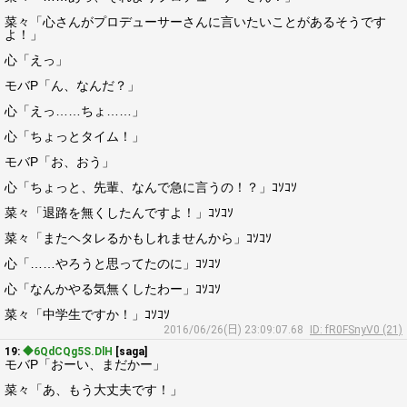
菜々「心さんがプロデューサーさんに言いたいことがあるそうです
よ！」
心「えっ」
モバP「ん、なんだ？」
心「えっ……ちょ……」
心「ちょっとタイム！」
モバP「お、おう」
心「ちょっと、先輩、なんで急に言うの！？」ｺｿｺｿ
菜々「退路を無くしたんですよ！」ｺｿｺｿ
菜々「またヘタレるかもしれませんから」ｺｿｺｿ
心「……やろうと思ってたのに」ｺｿｺｿ
心「なんかやる気無くしたわー」ｺｿｺｿ
菜々「中学生ですか！」ｺｿｺｿ
2016/06/26(日) 23:09:07.68
ID: fR0FSnyV0 (21)
19:
◆6QdCQg5S.DlH
[saga]
モバP「おーい、まだかー」
菜々「あ、もう大丈夫です！」