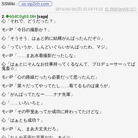
SSWiki :
ss.vip2ch.com
2016/06/26(日) 22:54:19.23
ID: fR0FSnyV0 (21)
2:
◆6QdCQg5S.DlH
[saga]
心「それで、どうだった？」
モバP「今日の撮影か？」
心「そうそう、はぁと的に結構がんばったんだぞ☆」
心「っていうか、しんどいぐらいがんばったわ、マジ」
モバP「……まあ水着撮影だったしな」
心「はぁとにそんなお仕事持ってくるなんて、プロデューサーってば
鬼畜☆」
モバP「心の路線だったら必要だって思ったんだ」
モバP「菜々だってやってたし……着てるものは違うが」
心「がんばってたなー……ナナ先輩」
心「……いろいろと」
モバP「その甲斐あってか成功に終わってたけどな」
心「はぁとも成功？」
モバP「ん、まあ大丈夫だろ」
心「なんか不安な言葉だな、オイ☆」