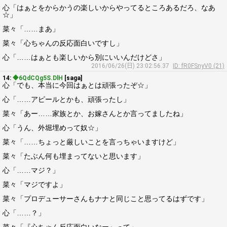
心「はぁとをからかうの楽しいからやってるところあるだろ、なあ
☆」
菜々「……まあ」
菜々「心ちゃんの反応面白いですし」
心「……はぁとも楽しいから別にいいんだけどさ」
2016/06/26(日) 23:02:56.37
ID: fR0FSnyV0 (21)
14:
◆6QdCQg5S.DlH
[saga]
心「でも、本当に今回はぁとは頑張ったぞ☆」
心「……アピールとかも、頑張ったし」
菜々「あー……家族とか、お嫁さんとか言ってましたね」
心「うん、外堀埋めって奴☆」
菜々「……ちょっと厳しいことを言っちゃいますけど」
菜々「たぶん何も埋まってないと思います」
心「……マジ？」
菜々「マジですよ」
菜々「プロデューサーさんもナナと同じこと思ってるはずです」
心「……？」