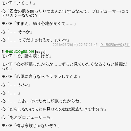
モバP「いてっ！」
心「乙女の肌を触ったりつまんだりするなんて、プロデューサーには
デリカシーないの？」
モバP「すまん、触り心地が良くて……」
心「……そっか」
心「……ってだまされるか、おい☆」
2016/06/26(日) 22:57:21.45
ID: fR0FSnyV0 (21)
5:
◆6QdCQg5S.DlH
[saga]
モバP「で、話を戻すけど」
モバP「心が頑張ったからか……ずっと見ていたくなるくらい綺麗だ
った」
モバP「心風に言うならキラキラしてたよ」
心「……ふふ♪」
心「……」
心「……まあ、そのために頑張ったからね」
心「だらしないはぁとを見せるのはは家族だけで十分☆」
心「あとプロデューサーも」
モバP「俺は家族じゃないぞ？」