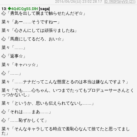
2016/06/26(日) 23:02:28.17
ID: fR0FSnyV0 (21)
13:
◆6QdCQg5S.DlH
[saga]
心「勇気を出して腕まで触らせたんだぞ☆」
菜々「あー……そうですねー」
菜々「心さんにしては頑張りましたね」
心「馬鹿にしてるだろ、おい☆」
菜々「……」
心「返事☆」
菜々「キャハッ☆」
心「……」
菜々「……ナナだってこんな態度とるのは本当は嫌なんですよ？」
菜々「でも……心ちゃん、いつまでたってもプロデューサーさんとく
っつかないし」
菜々「というか、思いも伝えられてないし……」
心「それは……まあ……」
心「……恥ずかしくて」
菜々「そんなキャラしてる時点で羞恥心なんて捨てたと思ってまし
た」