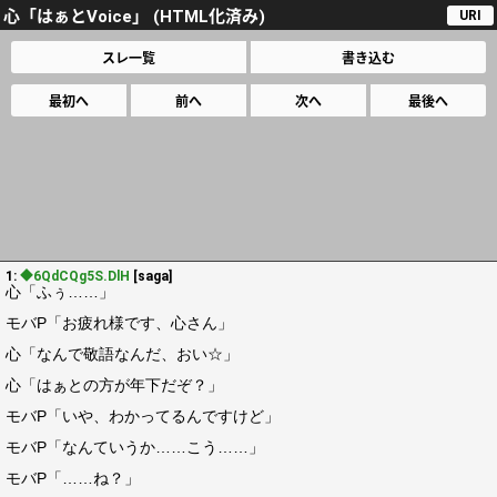
心「はぁとVoice」 (HTML化済み)
URI
スレ一覧
書き込む
最初へ
前へ
次へ
最後へ
1:
◆6QdCQg5S.DlH
[saga]
心「ふぅ……」
モバP「お疲れ様です、心さん」
心「なんで敬語なんだ、おい☆」
心「はぁとの方が年下だぞ？」
モバP「いや、わかってるんですけど」
モバP「なんていうか……こう……」
モバP「……ね？」