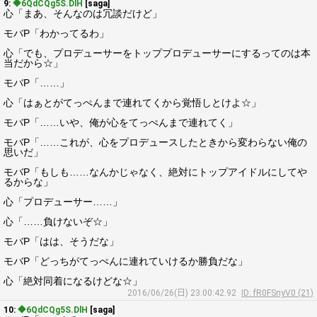
9:
◆6QdCQg5S.DlH
[saga]
心「まあ、そんなのは冗談だけど」
モバP「わかってるわ」
心「でも、プロデューサーをトッププロデューサーにするってのは本
当だから☆」
モバP「……」
心「はぁとがてっぺんまで連れてくから覚悟しとけよ☆」
モバP「……いや、俺が心をてっぺんまで連れてく」
モバP「……これが、心をプロデュースしたときから変わらない俺の
思いだ」
モバP「もしも……なんかじゃなく、絶対にトップアイドルにしてや
るからな」
心「プロデューサー……」
心「……負けないぞ☆」
モバP「はは、そうだな」
モバP「どっちがてっぺんに連れていけるか勝負だな」
心「絶対同着になるけどな☆」
2016/06/26(日) 23:00:42.92
ID: fR0FSnyV0 (21)
10:
◆6QdCQg5S.DlH
[saga]