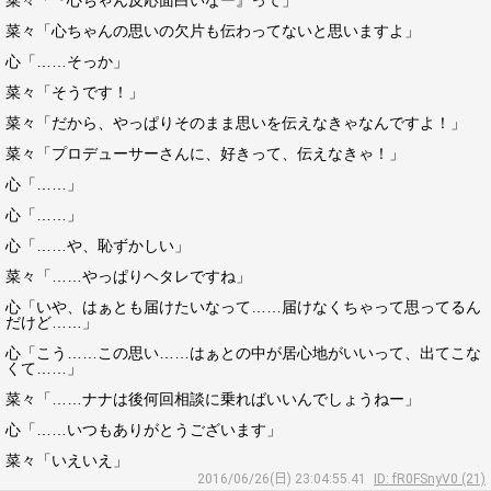
菜々「『心ちゃん反応面白いなー』って」
菜々「心ちゃんの思いの欠片も伝わってないと思いますよ」
心「……そっか」
菜々「そうです！」
菜々「だから、やっぱりそのまま思いを伝えなきゃなんですよ！」
菜々「プロデューサーさんに、好きって、伝えなきゃ！」
心「……」
心「……」
心「……や、恥ずかしい」
菜々「……やっぱりヘタレですね」
心「いや、はぁとも届けたいなって……届けなくちゃって思ってるん
だけど……」
心「こう……この思い……はぁとの中が居心地がいいって、出てこな
くて……」
菜々「……ナナは後何回相談に乗ればいいんでしょうねー」
心「……いつもありがとうございます」
菜々「いえいえ」
2016/06/26(日) 23:04:55.41
ID: fR0FSnyV0 (21)