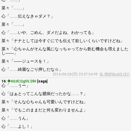
菜々「……」
心「……伝えなきゃダメ？」
菜々「……」
心「……いや、ごめん、ダメだよね、わかってる」
菜々「ナナとしては今すぐにでも伝えて欲しいくらいですけどね」
菜々「心ちゃんがそんな風になっちゃってから飲む機会も増えました
し――」
菜々「――ジュースを！」
心「……綺麗なごり押しだな☆」
2016/06/26(日) 23:07:04.99
ID: fR0FSnyV0 (21)
16:
◆6QdCQg5S.DlH
[saga]
心「……うー」
心「はぁとってこんな臆病だったかな……？」
菜々「そんな心ちゃんも可愛いんですけどね」
菜々「でもこのままだと何も変わりませんよ」
心「……うん」
心「……よし！」