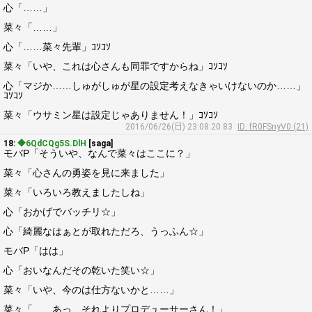
心「……」
菜々「……」
心「……菜々先輩」ｺｿｺｿ
菜々「いや、これは心さんも同罪ですからね」ｺｿｺｿ
心「マジか……しゅがしゅが星の設定考えなきゃいけないのか……」
ｺｿｺｿ
菜々「ウサミン星は設定じゃありません！」ｺｿｺｿ
2016/06/26(日) 23:08:20.83
ID: fR0FSnyV0 (21)
18:
◆6QdCQg5S.DlH
[saga]
モバP「そういや、なんで菜々はここに？」
菜々「心さんの勇姿を見に来ました」
菜々「いろいろ教えましたしね」
心「おかげでバッチリ☆」
心「綺麗なはぁとが取れただろ、うっふん☆」
モバP「はは」
心「おいなんだその乾いた笑い☆」
菜々「いや、今のは仕方ないかと……」
菜々「……あっ、それよりプロデューサーさん！」