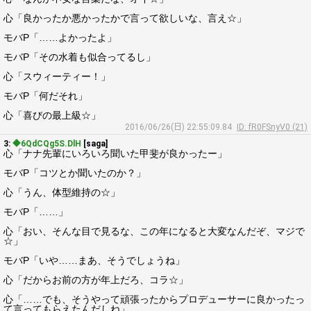
心「良かったか悪かったかで言って欲しいな、言え☆」
モバP「……よかったよ」
モバP「その水着も似合ってるし」
心「スウィーティー！」
モバP「何だそれ」
心「喜びの最上級☆」
2016/06/26(日) 22:55:09.84
ID: fR0FSnyV0 (21)
3:
◆6QdCQg5S.DlH
[saga]
心「ナナ先輩にいろいろ聞いた甲斐が良かったー」
モバP「コツとか聞いたのか？」
心「うん、体型維持の☆」
モバP「……」
心「おい、そんな目で見るな、この年になると大変なんだぞ、マジで
☆」
モバP「いや……まあ、そうでしょうね」
心「だからお前の方が年上だろ、コラ☆」
心「……でも、そうやって頑張ったからプロデューサーに良かったっ
て言ってもらえたんだしね」