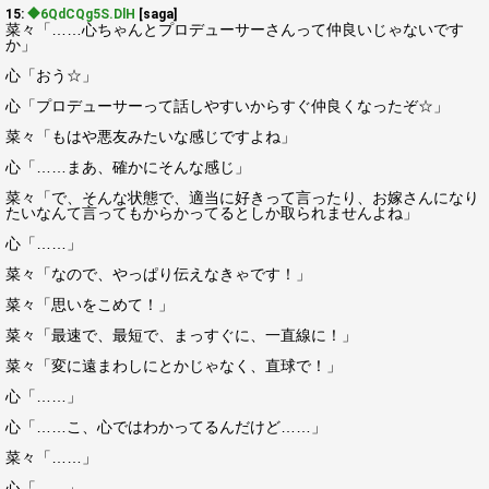
15:
◆6QdCQg5S.DlH
[saga]
菜々「……心ちゃんとプロデューサーさんって仲良いじゃないです
か」
心「おう☆」
心「プロデューサーって話しやすいからすぐ仲良くなったぞ☆」
菜々「もはや悪友みたいな感じですよね」
心「……まあ、確かにそんな感じ」
菜々「で、そんな状態で、適当に好きって言ったり、お嫁さんになり
たいなんて言ってもからかってるとしか取られませんよね」
心「……」
菜々「なので、やっぱり伝えなきゃです！」
菜々「思いをこめて！」
菜々「最速で、最短で、まっすぐに、一直線に！」
菜々「変に遠まわしにとかじゃなく、直球で！」
心「……」
心「……こ、心ではわかってるんだけど……」
菜々「……」
心「……」