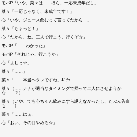
モバP「いや、菜々は……ほら、一応未成年だし」
菜々「一応じゃなく、未成年です！」
心「いや、ジュース飲むって言ってたから！」
菜々「ちょっと！」
心「だから、ね、三人で行こう、行くぞ☆」
モバP「……わかった」
モバP「それじゃ、行こうか」
心「よしっ☆」
菜々「……」
菜々「……本当ヘタレですね」ﾎﾞｿｯ
菜々（……ナナが適当なタイミングで帰って二人にさせようか
な……？）
菜々（いや、でも心ちゃん飲みにすら誘えなかったし、たぶん告白
も……）
菜々「……はぁ」
心「おい、その目やめろ☆」