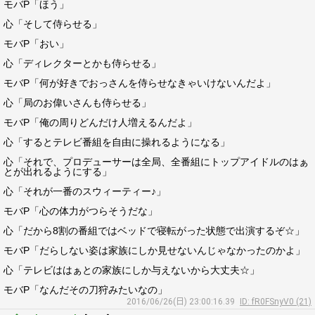
モバP「ほう」
心「そして侍らせる」
モバP「おい」
心「ディレクターとかも侍らせる」
モバP「何が好きでおっさんを侍らせなきゃいけないんだよ」
心「局のお偉いさんも侍らせる」
モバP「俺の周りどんだけ人増えるんだよ」
心「するとテレビ番組を自由に操れるようになる」
心「それで、プロデューサーは全局、全番組にトップアイドルのはぁ
とが出れるようにする」
心「それが一番のスウィーティー♪」
モバP「心の体力がつらそうだな」
心「だから8割の番組ではベッドで寝転がった状態で出演するぞ☆」
モバP「だらしない姿は家族にしか見せないんじゃなかったのかよ」
心「テレビははぁとの家族にしか与えないから大丈夫☆」
モバP「なんだその刀狩みたいなの」
2016/06/26(日) 23:00:16.39
ID: fR0FSnyV0 (21)