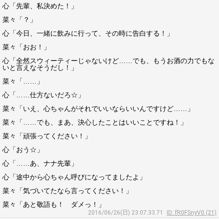
心「先輩、私決めた！」
菜々「？」
心「今日、一緒に飲みに行って、その時に告白する！」
菜々「おお！」
心「全然スウィーティーじゃないけど……でも、もうお酒の力でもな
いと言えなそうだし！」
菜々「……」
心「……仕方ないだろ☆」
菜々「いえ、心ちゃんがそれでいいならいいんですけど……」
菜々「……でも、まあ、決心したことはいいことですね！」
菜々「頑張ってください！」
心「おう☆」
心「……あ、ナナ先輩」
心「途中から心ちゃん呼びになってましたよ」
菜々「気づいてたなら言ってください！」
菜々「あと敬語も！ ダメっ！」
2016/06/26(日) 23:07:33.71
ID: fR0FSnyV0 (21)