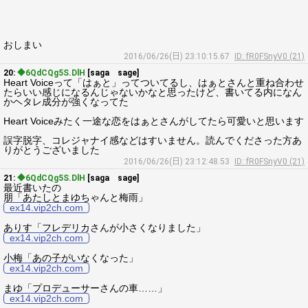
おしまい
2016/06/26(日) 23:10:15.67
ID: fR0FSnyV0 (21)
20:
◆6QdCQg5S.DlH
[saga sage]
Heart Voiceって「はぁと」ってついてるし、はぁとさんと重ね合わせ
たらいい感じになるんじゃないかなと思ったけど、書いてる内になん
かヘタレ成分が強くなってた
Heart Voiceみたく一途な恋をはぁとさんがしてたら可愛いと思います
誤字脱字、コレジャナイ感などはすいません。読んでくださった方あ
りがとうございました
2016/06/26(日) 23:12:48.53
ID: fR0FSnyV0 (21)
21:
◆6QdCQg5S.DlH
[saga sage]
最近書いたの
朋「あたしとまゆちゃんと梅雨」
ex14.vip2ch.com
ありす「フレデリカさんが小さくなりました」
ex14.vip2ch.com
小梅「あの子がいなくなった」
ex14.vip2ch.com
まゆ「プロデューサーさんの車……」
ex14.vip2ch.com