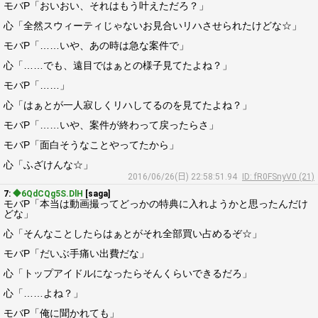
モバP「おいおい、それはもう叶えただろ？」
心「全然スウィーティじゃないお見合いリハさせられたけどな☆」
モバP「……いや、あの時は急な案件で」
心「……でも、遠目ではぁとの様子見てたよね？」
モバP「……」
心「はぁとが一人寂しくリハしてるのを見てたよね？」
モバP「……いや、案件が終わって戻ったらさ」
モバP「面白そうなことやってたから」
心「ふざけんな☆」
2016/06/26(日) 22:58:51.94
ID: fR0FSnyV0 (21)
7:
◆6QdCQg5S.DlH
[saga]
モバP「本当は動画撮ってどっかの特典に入れようかと思ったんだけ
どな」
心「そんなことしたらはぁとがそれ全部買い占めるぞ☆」
モバP「だいぶ手痛い出費だな」
心「トップアイドルになったらそんくらいできるだろ」
心「……よね？」
モバP「俺に聞かれても」