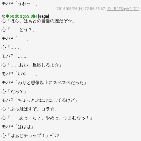
モバP「うわっ！」
2016/06/26(日) 22:56:55.67
ID: fR0FSnyV0 (21)
4:
◆6QdCQg5S.DlH
[saga]
心「ほら、はぁとの自慢の腕だぞ☆」
心「……どう？」
モバP「……」
心「……」
モバP「……」
心「……おい、反応しろよ☆」
モバP「いや……」
モバP「わりと想像以上にスベスベだった」
心「だろ？」
モバP「ちょっとぷにぷにしてるけど」
心「ぶっ飛ばすぞ、コラ☆」
心「……あっ、ちょ、やめっ、つまむなっ！」
モバP「ははは」
心「はぁとチョップ！」ﾍﾞｼｯ