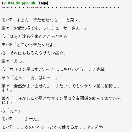
17:
◆6QdCQg5S.DlH
[saga]
～～～～～～～～～～～～～～～～～～～～～～～～～～～～～
モバP「すまん、待たせたな心――と菜々」
菜々「お疲れ様です、プロデューサーさん！」
心「はぁと達も今来たところだぞ☆」
モバP「どこから来たんだよ」
心「それはもちろんウサミン星☆」
菜々「えっ」
心「ウサミン星はすごかった……ありがとう、ナナ先輩」
菜々「えっ……あ、はいっ！」
菜々「全然かまいませんよ、またいつでもウサミン星に招待しま
す！」
菜々「しゅがしゅが星とウサミン星は交友関係を結んでますから
ね！」
心「えっ」
モバP「……ふーん」
モバP「……次のイベントとかで使えるか……？」ﾎﾞｿｯ