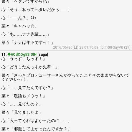
菜々「ヘタレですからね」
心「そう、私ってヘタレだから――」
心「――ん？」ｸﾙｯ
菜々「キャハッ☆」
心「あ……ナナ先輩……」
菜々「ナナは年下ですっ！」
2016/06/26(日) 23:01:10.09
ID: fR0FSnyV0 (21)
11:
◆6QdCQg5S.DlH
[saga]
心「うっす、ちっす！」
心「どうしたんっすか先輩！」
菜々「さっきプロデューサーさんがやってたことそのままやらないで
くださいっ！」
心「……見てたんですか？」
菜々「敬語もノウッ！」
心「……見てたの？」
菜々「見てましたよ」
心「入ってくればよかったのに……」
菜々「邪魔してよかったんですか？」