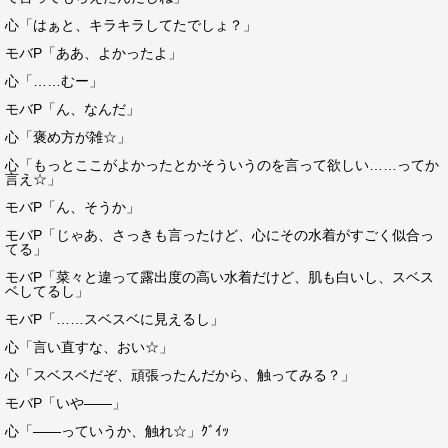
心「はぁと、キラキラしてたでしょ？」
モバP「ああ、よかったよ」
心「……むー」
モバP「ん、なんだ」
心「褒め方が雑☆」
心「もっとここがよかったとかそういうのを言って欲しい……ってか
言え☆」
モバP「ん、そうか」
モバP「じゃあ、さっきも言ったけど、心にその水着がすごく似合っ
てる」
モバP「菜々と違って露出度の高い水着だけど、肌も白いし、スベス
ベしてるし」
モバP「……スベスベに見えるし」
心「言い直すな、おい☆」
心「スベスベだぞ、頑張ったんだから、触ってみる？」
モバP「いや――」
心「――っていうか、触れ☆」ｸﾞｲｯ