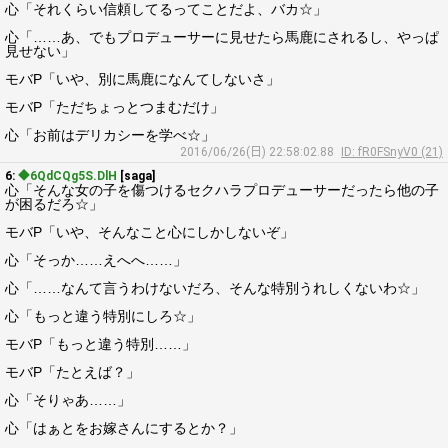
心「それくらい信頼してるってことだよ、バカ☆」
心「……あ、でもプロデューサーに見せたら馬鹿にされるし、やっぱ
見せない」
モバP「いや、別に馬鹿になんてしないさ」
モバP「ただちょっとつまむだけ」
心「お前はデリカシーを学べ☆」
2016/06/26(日) 22:58:02.88
ID: fR0FSnyV0 (21)
6:
◆6QdCQg5S.DlH
[saga]
心「そんな女の子を傷つけるセクハラプロデューサーだったら他の子
が困るだろ☆」
モバP「いや、そんなこと心にしかしないぞ」
心「そっか……えへへ……」
心「……なんて言うわけないだろ、そんな特別うれしくないわ☆」
心「もっと違う特別にしろ☆」
モバP「もっと違う特別……」
モバP「たとえば？」
心「そりゃあ……」
心「はぁとをお嫁さんにするとか？」