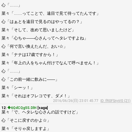
心「……」
菜々「……ってことで、遠目で見て待ってたんです」
心「はぁとを遠目で見るのはやってるの？」
菜々「そして、改めて思いましたけど」
菜々「心ちゃ――心さんってヘタレですよね」
心「何で言い換えたんだ、おい☆」
菜々「ナナは17歳ですから！」
菜々「年上の人をちゃん付けでなんて呼べません！」
心「……」
心「この前一緒に飲みに――」
菜々「シーッ！」
菜々「それはオフレコです、ダメ！」
2016/06/26(日) 23:01:45.77
ID: fR0FSnyV0 (21)
12:
◆6QdCQg5S.DlH
[saga]
菜々「で、ヘタレな心さんの話ですけど」
心「そこに戻すのかよ☆」
菜々「そりゃ戻しますよ」