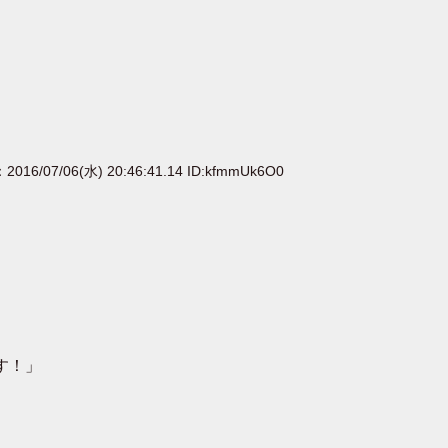
：2016/07/06(水) 20:46:41.14 ID:kfmmUk6O0
す！」