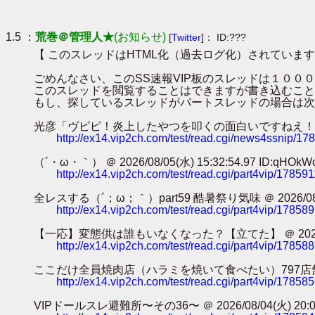
1.5 ：
荒巻＠管理人★
(お知らせ)
[
Twitter
]： ID:???
【 このスレッドはHTML化（過去ログ化）されています
ごめんなさい、このSS速報VIP板のスレッドは１０
このスレッドを閲覧することはできますが書き込むこと
もし、探しているスレッドがパートスレッドの場合は次
光彦「ヴピピ！炎上したやつを叩くの面白いですねえ！！！」ｶﾀｶﾀｶﾀｶﾀ
http://ex14.vip2ch.com/test/read.cgi/news4ssnip/1
（´・ω・｀） ＠ 2026/08/05(水) 15:32:54.97 ID:qHOkW
http://ex14.vip2ch.com/test/read.cgi/part4vip/17859
全レスする（´；ω；｀）part59 酷暑祭り気味 ＠ 2026/08/05(水
http://ex14.vip2ch.com/test/read.cgi/part4vip/17858
【一応】変態供は誰もいなくなった？【立てた】 ＠ 2026/08/05(水
http://ex14.vip2ch.com/test/read.cgi/part4vip/17858
ここだけ全員焼肉店（ハラミを焼いて食べたい）797店舗目 ＠ 2026/0
http://ex14.vip2ch.com/test/read.cgi/part4vip/17858
VIPドールスレ避難所〜その36〜 ＠ 2026/08/04(火) 20:04:3