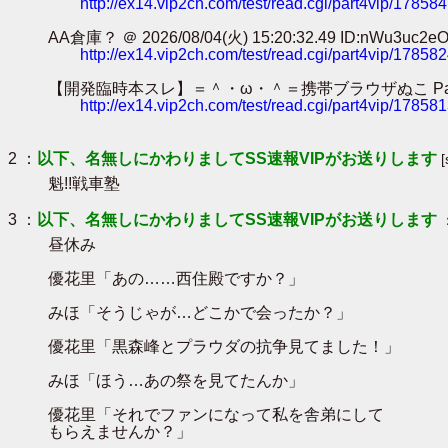
http://ex14.vip2ch.com/test/read.cgi/part4vip/17858
AA倉庫？ ＠ 2026/08/04(火) 15:20:32.49 ID:nWu3uc2e
http://ex14.vip2ch.com/test/read.cgi/part4vip/17858
【開発臨時本スレ】＝＾・ω・＾＝携帯ブラウザぬこ Part98【ﾓﾌﾓﾌ】 
http://ex14.vip2ch.com/test/read.cgi/part4vip/17858
2 ：
以下、名無しにかわりましてSS速報VIPがお送りします
魁!!戦車塾
3 ：
以下、名無しにかわりましてSS速報VIPがお送りします
昼休み
優花里「あの……西住殿ですか？」
みほ「そうじゃが…どこかで会ったか？」
優花里「黒森峰とプラウダの抗争見てました！」
みほ「ほう…あの祭を見てたんか」
優花里「それでファンになって私を舎弟にして
もらえませんか？」