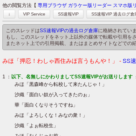
他の閲覧方法【
専用ブラウザ
ガラケー版リーダー
スマホ版
↓
VIP Service
SS速報VIP
SS速報VIP 過去ログ倉
このスレッドは
SS速報VIPの過去ログ倉庫
に格納されてい
もし、このスレッドをネット上以外の媒体で転載や引用を
またネット上での引用掲載、またはまとめサイトなどでの
みほ「押忍！わしゃ西住みほ言うもんや！」 -
SS
1 ：
以下、名無しにかわりましてSS速報VIPがお送りします
みほ「黒森峰から転校して来たんじゃ！」
沙織「面白い奴が入ってきたのぉ」
華「面白くなりそうですね」
みほ「よろしくな！みなの衆！」
沙織「よぉ転校生」
みほ「なんじゃお前」