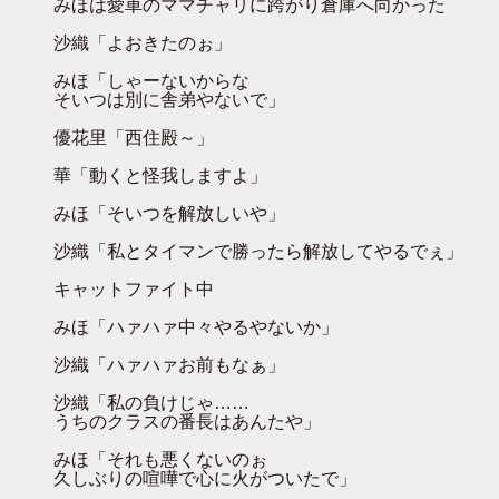
みほは愛車のママチャリに跨がり倉庫へ向かった
沙織「よおきたのぉ」
みほ「しゃーないからな
そいつは別に舎弟やないで」
優花里「西住殿～」
華「動くと怪我しますよ」
みほ「そいつを解放しいや」
沙織「私とタイマンで勝ったら解放してやるでぇ」
キャットファイト中
みほ「ハァハァ中々やるやないか」
沙織「ハァハァお前もなぁ」
沙織「私の負けじゃ……
うちのクラスの番長はあんたや」
みほ「それも悪くないのぉ
久しぶりの喧嘩で心に火がついたで」