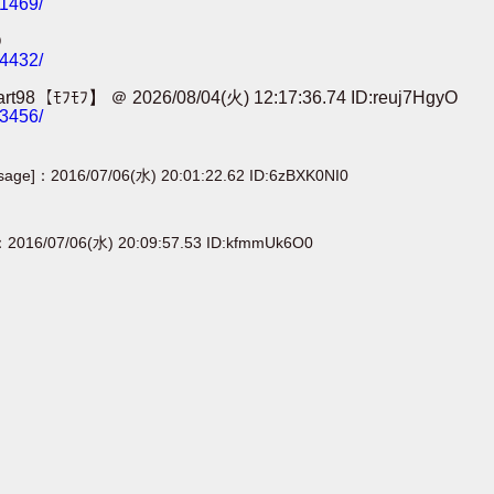
41469/
O
24432/
＠ 2026/08/04(火) 12:17:36.74 ID:reuj7HgyO
13456/
[sage]：2016/07/06(水) 20:01:22.62 ID:6zBXK0NI0
：2016/07/06(水) 20:09:57.53 ID:kfmmUk6O0