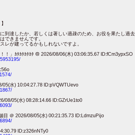
 】
００に到達したか、若しくは著しい過疎のため、お役を果たし過
はできませんです。
スレが建ってるかもしれないですよ。
 ＠ 2026/08/06(木) 03:06:35.67 ID:fCm3ypxSO
785953195/
c56o
11574/
) 10:04:27.78 ID:pVQWTUevo
91867/
) 08:28:14.66 ID:GZrUe1to0
86093/
8/05(水) 00:21:35.73 ID:LdmzuPijo
56894/
0.79 ID:z326nNTy0