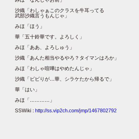
沙織「わしゃぁこのクラスを牛耳ってる
武部沙織言うもんじゃ」
みほ「ほう」
華「五十鈴華です。よろしく」
みほ「ああ、よろしゅう」
沙織「あんた相当やるやろ？タイマンはろか」
みほ「わしゃ喧嘩はやめたんじゃ」
沙織「ビビりが…華、シラケたから帰るで」
華「はい」
みほ「…………」
SSWiki :
http://ss.vip2ch.com/jmp/1467802792