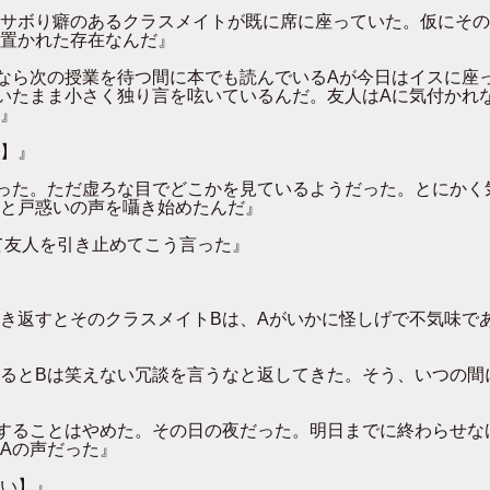
サボり癖のあるクラスメイトが既に席に座っていた。仮にその
置かれた存在なんだ』
なら次の授業を待つ間に本でも読んでいるAが今日はイスに座
いたまま小さく独り言を呟いているんだ。友人はAに気付かれ
』
】』
った。ただ虚ろな目でどこかを見ているようだった。とにかく
と戸惑いの声を囁き始めたんだ』
て友人を引き止めてこう言った』
き返すとそのクラスメイトBは、Aがいかに怪しげで不気味で
るとBは笑えない冗談を言うなと返してきた。そう、いつの間
することはやめた。その日の夜だった。明日までに終わらせな
Aの声だった』
い】』