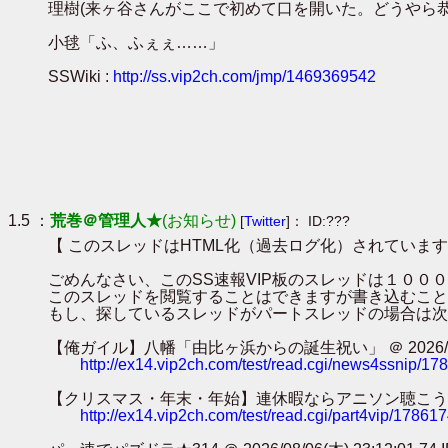
理樹(来ヶ谷さんがここで初めて口を開いた。どうやら
小毬「ふ、ふぇぇ……」
SSWiki :
http://ss.vip2ch.com/jmp/1469369542
1.5 ：
荒巻＠管理人★
(お知らせ)
[
Twitter
]： ID:???
【 このスレッドはHTML化（過去ログ化）されています
ごめんなさい、このSS速報VIP板のスレッドは１０
このスレッドを閲覧することはできますが書き込むこと
もし、探しているスレッドがパートスレッドの場合は次
【俺ガイル】八幡「由比ヶ浜からの誕生祝い」 ＠ 2026/08/08(土)
http://ex14.vip2ch.com/test/read.cgi/news4ssnip/1
【クリスマス・年末・年始】連休暇ならアニソン聴こうぜ・・・【避難所】
http://ex14.vip2ch.com/test/read.cgi/part4vip/17861