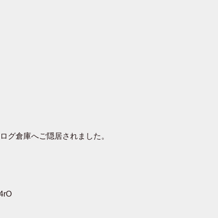
去ログ倉庫へご隠居されました。
4rO