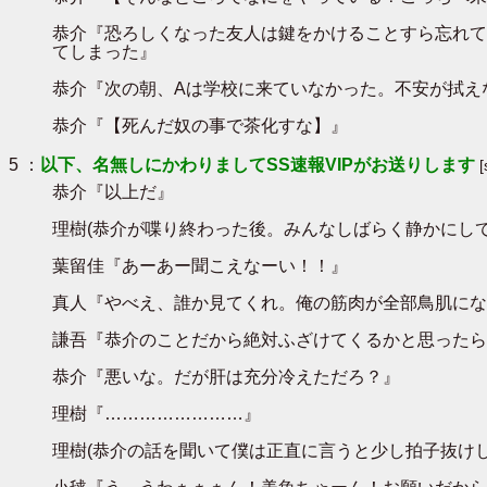
恭介『恐ろしくなった友人は鍵をかけることすら忘れて
てしまった』
恭介『次の朝、Aは学校に来ていなかった。不安が拭え
恭介『【死んだ奴の事で茶化すな】』
5 ：
以下、名無しにかわりましてSS速報VIPがお送りします
恭介『以上だ』
理樹(恭介が喋り終わった後。みんなしばらく静かにして
葉留佳『あーあー聞こえなーい！！』
真人『やべえ、誰か見てくれ。俺の筋肉が全部鳥肌にな
謙吾『恭介のことだから絶対ふざけてくるかと思ったら
恭介『悪いな。だが肝は充分冷えただろ？』
理樹『……………………』
理樹(恭介の話を聞いて僕は正直に言うと少し拍子抜け