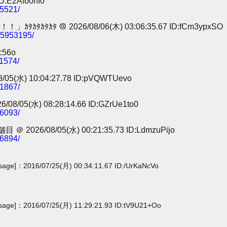
:E2Afo0nI0
25521/
 ＠ 2026/08/06(木) 03:06:35.67 ID:fCm3ypxSO
785953195/
c56o
11574/
) 10:04:27.78 ID:pVQWTUevo
91867/
) 08:28:14.66 ID:GZrUe1to0
86093/
8/05(水) 00:21:35.73 ID:LdmzuPijo
56894/
[sage]：2016/07/25(月) 00:34:11.67 ID:/UrKaNcVo
[sage]：2016/07/25(月) 11:29:21.93 ID:tV9U21+Oo