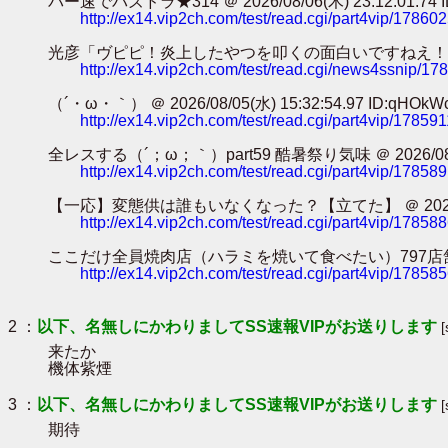
パー速でパズドラ★314 ＠ 2026/08/06(木) 23:12:01.74 ID
http://ex14.vip2ch.com/test/read.cgi/part4vip/17860
光彦「ヴピピ！炎上したやつを叩くの面白いですねえ！！！」ｶﾀｶﾀｶﾀｶﾀ
http://ex14.vip2ch.com/test/read.cgi/news4ssnip/1
（´・ω・｀） ＠ 2026/08/05(水) 15:32:54.97 ID:qHOkW
http://ex14.vip2ch.com/test/read.cgi/part4vip/17859
全レスする（´；ω；｀）part59 酷暑祭り気味 ＠ 2026/08/05(水
http://ex14.vip2ch.com/test/read.cgi/part4vip/17858
【一応】変態供は誰もいなくなった？【立てた】 ＠ 2026/08/05(水
http://ex14.vip2ch.com/test/read.cgi/part4vip/17858
ここだけ全員焼肉店（ハラミを焼いて食べたい）797店舗目 ＠ 2026/0
http://ex14.vip2ch.com/test/read.cgi/part4vip/17858
2 ：
以下、名無しにかわりましてSS速報VIPがお送りします
来たか
機体紫煙
3 ：
以下、名無しにかわりましてSS速報VIPがお送りします
期待