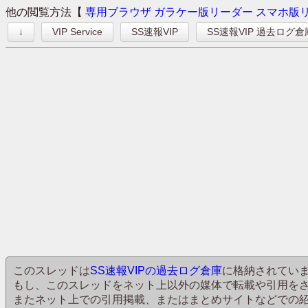
他の閲覧方法【
専用ブラウザ
ガラケー版リーダー
スマホ版
↓
VIP Service
SS速報VIP
SS速報VIP 過去ログ倉
このスレッドは
SS速報VIPの過去ログ倉庫
に格納されてい
もし、このスレッドをネット上以外の媒体で転載や引用を
またネット上での引用掲載、またはまとめサイトなどでの