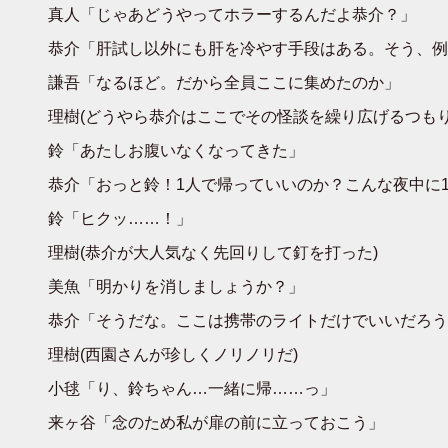
真人「じゃあどうやってホラーするんだよ恭介？」
恭介「肝試し以外にも肝を冷やす手段はある。そう、例
謙吾「なるほど。だから全員ここに集めたのか」
理樹(どうやら恭介はここでその怪談を繰り広げるつもり
鈴「あたしお腹いなくなってきた」
恭介「おっと鈴！1人で帰っていいのか？こんな夜中に1
鈴「ヒクッ……！」
理樹(恭介が大人気なく先回りして釘を打った)
美魚「明かりを消しましょうか？」
恭介「そうだな。ここは携帯のライトだけでいいだろう
理樹(西園さんが珍しくノリノリだ)
小毬「り、鈴ちゃん…一緒に帰……っ」
来ヶ谷「念のため私が扉の前に立っておこう」