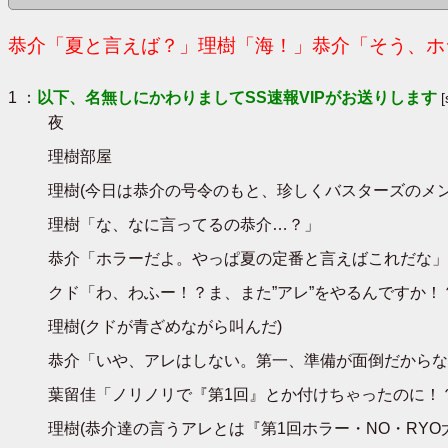
恭介「夏と言えば？」理樹「海！」恭介「そう、ホラ
1 ：
以下、名無しにかわりましてSS速報VIPがお送りします
夜
理樹部屋
理樹(今日は恭介の号令のもと、珍しくバスターズのメ
理樹「な、なに言ってるの恭介…？」
恭介「ホラーだよ。やっぱ夏の定番と言えばこれだな」
クド「わ、わふー！？ま、また”アレ”をやるんですか！
理樹(クドが青ざめながら叫んだ)
恭介「いや、アレはしない。第一、準備が面倒だからな
葉留佳「ノリノリで『第1回』とか付けちゃったのに！
理樹(恭介達の言うアレとは『第1回ホラー・NO・RY