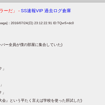
ーだ」 -
SS速報VIP 過去ログ倉庫
[saga]：2016/07/24(日) 23:12:22.91 ID:TQvr5+dc0
ンバー全員が僕の部屋に集合していた)
？」
」
？」
O大会』という平たく言えば学校を使った肝試しだ)