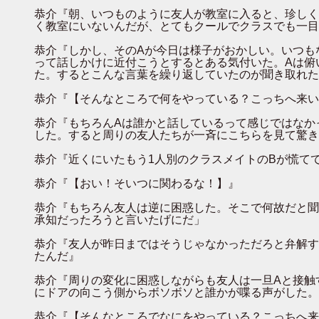
恭介『朝、いつものように友人が教室に入ると、珍しく
く教室にいないんだが、とてもクールでクラスでも一目
恭介『しかし、そのAが今日は様子がおかしい。いつも
って話しかけに近付こうとするとある気付いた。Aは俯
た。するとこんな言葉を繰り返していたのが聞き取れた
恭介『【そんなところで何をやっている？こっちへ来い
恭介『もちろんAは誰かと話しているって感じではなか
した。すると周りの友人たちが一斉にこちらを見て驚き
恭介『近くにいたもう1人別のクラスメイトのBが慌て
恭介『【おい！そいつに関わるな！】』
恭介『もちろん友人は逆に困惑した。そこで何故だと聞
承知だったろうと言いたげにだ」
恭介『友人が昨日まではそうじゃなかっただろと弁解す
たんだ』
恭介『周りの変化に困惑しながらも友人は一旦Aと接触
にドアの向こう側からボソボソと誰かが喋る声がした。
恭介『【そんなところでなにをやっている？こっちへ来